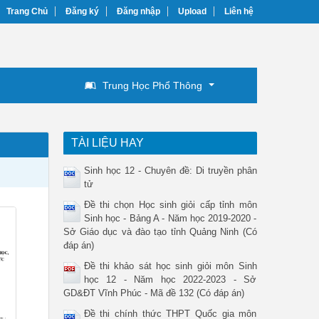
Trang Chủ
Đăng ký
Đăng nhập
Upload
Liên hệ
Trung Học Phổ Thông
TÀI LIỆU HAY
Sinh học 12 - Chuyên đề: Di truyền phân
tử
Đề thi chọn Học sinh giỏi cấp tỉnh môn
Sinh học - Bảng A - Năm học 2019-2020 -
Sở Giáo dục và đào tạo tỉnh Quảng Ninh (Có
đáp án)
Đề thi khảo sát học sinh giỏi môn Sinh
học 12 - Năm học 2022-2023 - Sở
GD&ĐT Vĩnh Phúc - Mã đề 132 (Có đáp án)
Đề thi chính thức THPT Quốc gia môn