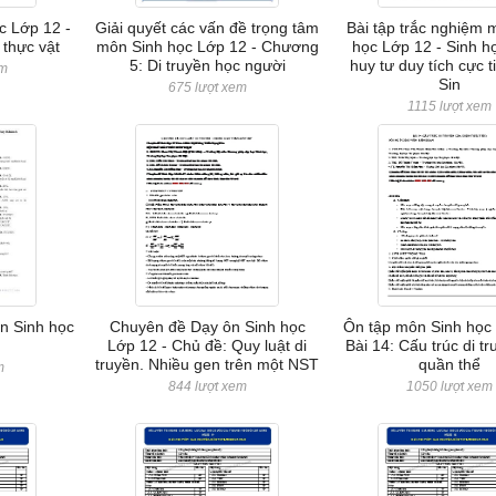
c Lớp 12 -
Giải quyết các vấn đề trọng tâm
Bài tập trắc nghiệm
 thực vật
môn Sinh học Lớp 12 - Chương
học Lớp 12 - Sinh họ
5: Di truyền học người
huy tư duy tích cực ti
em
Sin
675 lượt xem
1115 lượt xem
n Sinh học
Chuyên đề Dạy ôn Sinh học
Ôn tập môn Sinh học 
Lớp 12 - Chủ đề: Quy luật di
Bài 14: Cấu trúc di t
truyền. Nhiều gen trên một NST
quần thể
m
844 lượt xem
1050 lượt xem