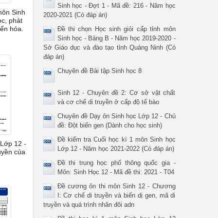
Sinh học - Đợt 1 - Mã đề: 216 - Năm học
 môn Sinh
2020-2021 (Có đáp án)
c, phát
ến hóa.
Đề thi chọn Học sinh giỏi cấp tỉnh môn
Sinh học - Bảng B - Năm học 2019-2020 -
Sở Giáo dục và đào tạo tỉnh Quảng Ninh (Có
đáp án)
Chuyên đề Bài tập Sinh học 8
Sinh 12 - Chuyên đề 2: Cơ sở vật chất
và cơ chế di truyền ở cấp độ tế bào
Chuyên đề Dạy ôn Sinh học Lớp 12 - Chủ
đề: Đột biến gen (Dành cho học sinh)
Đề kiểm tra Cuối học kì 1 môn Sinh học
Lớp 12 -
Lớp 12 - Năm học 2021-2022 (Có đáp án)
ruyền của
Đề thi trung học phổ thông quốc gia -
Môn: Sinh Học 12 - Mã đề thi: 2021 - T04
Đề cương ôn thi môn Sinh 12 - Chương
I: Cơ chế di truyền và biến dị gen, mã di
truyền và quá trình nhân đôi adn