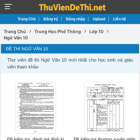
Trang Chủ
Đăng ký
Đăng nhập
Upload
Liên hệ
›
›
›
Trang Chủ
Trung Học Phổ Thông
Lớp 10
Ngữ Văn 10
ĐỀ THI NGỮ VĂN 10
Thư viện đề thi Ngữ Văn 10 mới nhất cho học sinh và giáo
viên tham khảo
Đề kiểm tra, đánh giá định kì
Đề kiểm tra thường xuyên môn