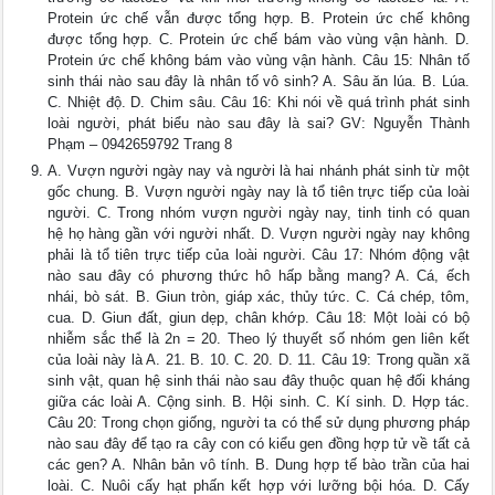
Protein ức chế vẫn được tổng hợp. B. Protein ức chế không
được tổng hợp. C. Protein ức chế bám vào vùng vận hành. D.
Protein ức chế không bám vào vùng vận hành. Câu 15: Nhân tố
sinh thái nào sau đây là nhân tố vô sinh? A. Sâu ăn lúa. B. Lúa.
C. Nhiệt độ. D. Chim sâu. Câu 16: Khi nói về quá trình phát sinh
loài người, phát biểu nào sau đây là sai? GV: Nguyễn Thành
Phạm – 0942659792 Trang 8
A. Vượn người ngày nay và người là hai nhánh phát sinh từ một
gốc chung. B. Vượn người ngày nay là tổ tiên trực tiếp của loài
người. C. Trong nhóm vượn người ngày nay, tinh tinh có quan
hệ họ hàng gần với người nhất. D. Vượn người ngày nay không
phải là tổ tiên trực tiếp của loài người. Câu 17: Nhóm động vật
nào sau đây có phương thức hô hấp bằng mang? A. Cá, ếch
nhái, bò sát. B. Giun tròn, giáp xác, thủy tức. C. Cá chép, tôm,
cua. D. Giun đất, giun dẹp, chân khớp. Câu 18: Một loài có bộ
nhiễm sắc thể là 2n = 20. Theo lý thuyết số nhóm gen liên kết
của loài này là A. 21. B. 10. C. 20. D. 11. Câu 19: Trong quần xã
sinh vật, quan hệ sinh thái nào sau đây thuộc quan hệ đối kháng
giữa các loài A. Cộng sinh. B. Hội sinh. C. Kí sinh. D. Hợp tác.
Câu 20: Trong chọn giống, người ta có thể sử dụng phương pháp
nào sau đây để tạo ra cây con có kiểu gen đồng hợp tử về tất cả
các gen? A. Nhân bản vô tính. B. Dung hợp tế bào trần của hai
loài. C. Nuôi cấy hạt phấn kết hợp với lưỡng bội hóa. D. Cấy