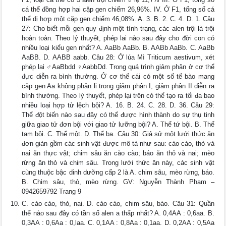
cá thể đồng hợp hai cặp gen chiếm 26,96%. IV. Ở F1, tổng số cá
thể dị hợp một cặp gen chiếm 46,08%. A. 3. B. 2. C. 4. D. 1. Câu
27: Cho biết mỗi gen quy định một tính trạng, các alen trội là trội
hoàn toàn. Theo lý thuyết, phép lai nào sau đây cho đời con có
nhiều loại kiểu gen nhất? A. AaBb AaBb. B. AABb AaBb. C. AaBb
AaBB. D. AABB aabb. Câu 28: Ở lúa Mì Triticum aestivum, xét
phép lai ♂AaBbdd ♀AabbDd. Trong quá trình giảm phân ở cơ thể
đực diễn ra bình thường. Ở cơ thể cái có một số tế bào mang
cặp gen Aa không phân li trong giảm phân I, giảm phân II diễn ra
bình thường. Theo lý thuyết, phép lại trên có thể tạo ra tối đa bao
nhiều loại hợp tử lệch bội? A. 16. B. 24. C. 28. D. 36. Câu 29:
Thể đột biến nào sau đây có thể được hình thành do sự thụ tinh
giữa giao tử đơn bội với giao tử lưỡng bội? A. Thể tứ bội. B. Thể
tam bội. C. Thể một. D. Thể ba. Câu 30: Giả sử một lưới thức ăn
đơn giản gồm các sinh vật được mô tả như sau: cào cào, thỏ và
nai ăn thực vật; chim sâu ăn cào cào; báo ăn thỏ và nai; mèo
rừng ăn thỏ và chim sâu. Trong lưới thức ăn này, các sinh vật
cùng thuộc bậc dinh dưỡng cấp 2 là A. chim sâu, mèo rừng, báo.
B. Chim sâu, thỏ, mèo rừng. GV: Nguyễn Thành Phạm –
0942659792 Trang 9
C. cào cào, thỏ, nai. D. cào cào, chim sâu, báo. Câu 31: Quần
thể nào sau đây có tần số alen a thấp nhất? A. 0,4AA : 0,6aa. B.
0,3AA : 0,6Aa : 0,laa. C. 0,1AA : 0,8Aa : 0,1aa. D. 0,2AA : 0,5Aa