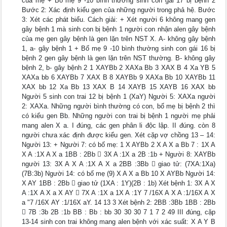
của mẹ + Bố mẹ 9 -10 bình thường sinh con gái 17 bị bệnh 2
Bước 2: Xác định kiểu gen của những người trong phả hệ. Bước
3: Xét các phát biểu. Cách giải: + Xét người 6 không mang gen
gây bệnh 1 mà sinh con bị bệnh 1 người con nhận alen gây bệnh
của mẹ gen gây bệnh là gen lặn trên NST X. A- không gây bệnh
1, a- gây bệnh 1 + Bố mẹ 9 -10 bình thường sinh con gái 16 bị
bệnh 2 gen gây bệnh là gen lặn trên NST thường. B- không gây
bệnh 2, b- gây bệnh 2 1 XAYBb 2 XAXa Bb 3 XAX B 4 Xa YB 5
XAXa bb 6 XAYBb 7 XAX B 8 XAYBb 9 XAXa Bb 10 XAYBb 11
XAX bb 12 Xa Bb 13 XAX B 14 XAYB 15 XAYB 16 XAX bb
Người 5 sinh con trai 12 bị bệnh 1 (XaY) Người 5: XAXa người
2: XAXa. Những người bình thường có con, bố mẹ bị bệnh 2 thì
có kiểu gen Bb. Những người con trai bị bệnh 1 người mẹ phải
mang alen X a. I đúng, các gen phân li độc lập. II đúng. còn 8
người chưa xác định được kiểu gen. Xét cặp vợ chồng 13 – 14:
Người 13: + Người 7: có bố mẹ: 1 X AYBb 2 X A X a Bb 7 : 1X A
X A :1X A X a 1BB : 2Bb  3X A :1X a 2B :1b + Người 8: XAYBb
người 13: 3X A X A :1X A X a 2BB :3Bb  giao tử: (7XA:1Xa)
(7B:3b) Người 14: có bố mẹ (9) X A X a Bb 10 X AYBb Người 14:
X AY 1BB : 2Bb  giao tử (1XA : 1Y)(2B : 1b) Xét bệnh 1: 3X A X
A :1X A X a X AY  7X A :1X a 1X A :1Y 7 /16X A X A :1/16X A X
a "7 /16X AY :1/16X aY. 14 13 3 Xét bệnh 2: 2BB :3Bb 1BB : 2Bb
 7B :3b 2B :1b BB : Bb : bb 30 30 30 7 1 7 2 49 III đúng, cặp
13-14 sinh con trai không mang alen bệnh với xác suất: X A Y B