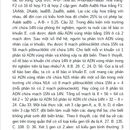
tác bổ sung. Quy ước: A-B-: hoa đỏ; A-bb/aaB-/aabb: hoa trắng.
F2 có 16 tổ hợp F1 dị hợp 2 cặp gen: AaBb AaBb Hoa trắng F1:
1AAbb, 2Aabb, laaBB, 2aaBb, aabb. Lai các cây hoa trắng với
nhau, để đời con có kiểu hình hoa đỏ chiếm 25% ta có phép lại:
Aabb aaBb → A-B- = 0,25. Câu 32: Trong điều kiện môi trường
chỉ chứa 14N của phòng thí nghiệm, người ta nuôi các tế bào vi
khuẩn E. coli được đánh dấu ADN vùng nhân bằng 15N ở cả 2
mạch đơn. Sau một số thế hệ, người ta phân tích ADN vùng
nhân của vi khuẩn, thu được 8 mạch pôlinuclêôtit chứa 15N và
56 mạch pôlinuclêôtit chỉ chứa 14N. Cho biết mỗi vi khuẩn có 1
phân tử ADN vùng nhân và không xảy ra đột biến. Theo lí thuyết,
số tế bào vi khuẩn chỉ chứa 14N ở phân tử ADN vùng nhân trong
thí nghiệm trên là bao nhiêu? A. 8.B. 28. C. 24. D. 56. Gọi a là số
tế bào ban đầu, ta có: a tế bào vi khuẩn E. coli mang các phân
tử ADN vùng nhân chỉ chứa N15 nhân đôi một số lần trong môi
trường chỉ chứa N14. có 8 mạch pôlinuclêôtit chứa 15N a = 4
(mỗi phân tử có 2 mạch polinucleotit). Hay cũng có 8 phân tử
ADN chứa mạch 15N và 14N. Tổng số mạch là 8 + 56 = 64 có
64:2 = 32 phân tử ADN Số phân tử ADN chỉ chứa 14N = 32 – 8 =
24. Câu 33: Một loài thực vật, xét 3 cặp gen A, a; B, b; D, d nằm
trên 3 cặp NST; đột biến làm xuất hiện các dạng thể ba; cho biết
không phát sinh đột biến khác. Theo lí thuyết, các thể ba về các
gen trên trong quần thể có số loại kiểu gen tối đa là A. 27. B. 135.
C. 108. D. 36. Xét 1 gen có 2 alen: số kiểu gen bình thường: 3