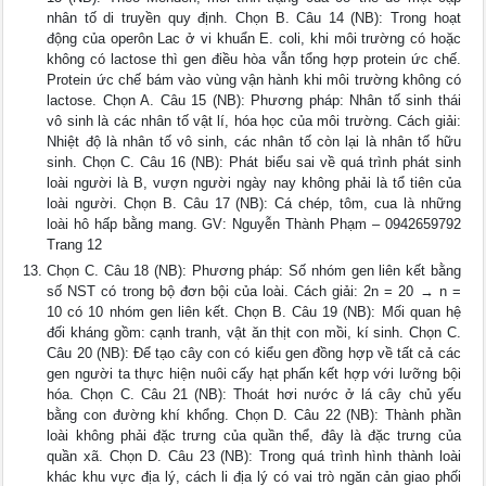
nhân tố di truyền quy định. Chọn B. Câu 14 (NB): Trong hoạt
động của operôn Lac ở vi khuẩn E. coli, khi môi trường có hoặc
không có lactose thì gen điều hòa vẫn tổng hợp protein ức chế.
Protein ức chế bám vào vùng vận hành khi môi trường không có
lactose. Chọn A. Câu 15 (NB): Phương pháp: Nhân tố sinh thái
vô sinh là các nhân tố vật lí, hóa học của môi trường. Cách giải:
Nhiệt độ là nhân tố vô sinh, các nhân tố còn lại là nhân tố hữu
sinh. Chọn C. Câu 16 (NB): Phát biểu sai về quá trình phát sinh
loài người là B, vượn người ngày nay không phải là tổ tiên của
loài người. Chọn B. Câu 17 (NB): Cá chép, tôm, cua là những
loài hô hấp bằng mang. GV: Nguyễn Thành Phạm – 0942659792
Trang 12
Chọn C. Câu 18 (NB): Phương pháp: Số nhóm gen liên kết bằng
số NST có trong bộ đơn bội của loài. Cách giải: 2n = 20 → n =
10 có 10 nhóm gen liên kết. Chọn B. Câu 19 (NB): Mối quan hệ
đối kháng gồm: cạnh tranh, vật ăn thịt con mồi, kí sinh. Chọn C.
Câu 20 (NB): Để tạo cây con có kiểu gen đồng hợp về tất cả các
gen người ta thực hiện nuôi cấy hạt phấn kết hợp với lưỡng bội
hóa. Chọn C. Câu 21 (NB): Thoát hơi nước ở lá cây chủ yếu
bằng con đường khí khổng. Chọn D. Câu 22 (NB): Thành phần
loài không phải đặc trưng của quần thể, đây là đặc trưng của
quần xã. Chọn D. Câu 23 (NB): Trong quá trình hình thành loài
khác khu vực địa lý, cách li địa lý có vai trò ngăn cản giao phối