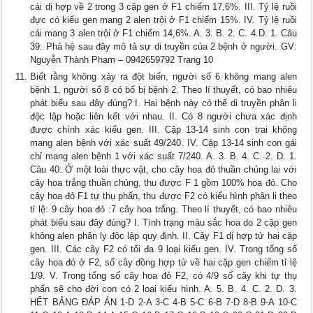
cái dị hợp về 2 trong 3 cặp gen ở F1 chiếm 17,6%. III. Tỷ lệ ruồi
đực có kiểu gen mang 2 alen trội ở F1 chiếm 15%. IV. Tỷ lệ ruồi
cái mang 3 alen trội ở F1 chiếm 14,6%. A. 3. B. 2. C. 4.D. 1. Câu
39: Phả hệ sau đây mô tả sự di truyền của 2 bệnh ở người. GV:
Nguyễn Thành Phạm – 0942659792 Trang 10
Biết rằng không xảy ra đột biến, người số 6 không mang alen
bệnh 1, người số 8 có bố bị bệnh 2. Theo lí thuyết, có bao nhiêu
phát biểu sau đây đúng? I. Hai bệnh này có thể di truyền phân li
độc lập hoặc liên kết với nhau. II. Có 8 người chưa xác định
được chính xác kiểu gen. III. Cặp 13-14 sinh con trai không
mang alen bệnh với xác suất 49/240. IV. Cặp 13-14 sinh con gái
chỉ mang alen bệnh 1 với xác suất 7/240. A. 3. B. 4. C. 2. D. 1.
Câu 40: Ở một loài thực vật, cho cây hoa đỏ thuần chủng lai với
cây hoa trắng thuần chủng, thu được F 1 gồm 100% hoa đỏ. Cho
cây hoa đỏ F1 tự thụ phấn, thu được F2 có kiểu hình phân li theo
tỉ lệ: 9 cây hoa đỏ :7 cây hoa trắng. Theo lí thuyết, có bao nhiêu
phát biểu sau đây đúng? I. Tính trạng màu sắc hoa do 2 cặp gen
không alen phân ly độc lập quy định. II. Cây F1 dị hợp tử hai cặp
gen. III. Các cây F2 có tối đa 9 loại kiểu gen. IV. Trong tổng số
cây hoa đỏ ở F2, số cây đồng hợp tử về hai cặp gen chiếm tỉ lệ
1/9. V. Trong tổng số cây hoa đỏ F2, có 4/9 số cây khi tự thụ
phấn sẽ cho đời con có 2 loại kiểu hình. A. 5. B. 4. C. 2. D. 3.
HẾT BẢNG ĐÁP ÁN 1-D 2-A 3-C 4-B 5-C 6-B 7-D 8-B 9-A 10-C