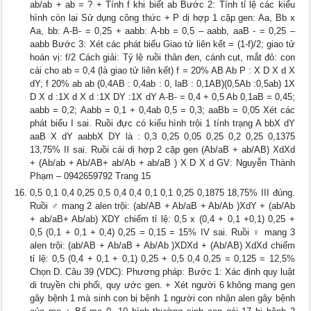
ab/ab + ab = ? + Tính f khi biết ab Bước 2: Tính tỉ lệ các kiểu
hình còn lại Sử dụng công thức + P dị hợp 1 cặp gen: Aa, Bb x
Aa, bb: A-B- = 0,25 + aabb: A-bb = 0,5 – aabb, aaB - = 0,25 –
aabb Bước 3: Xét các phát biểu Giao tử liên kết = (1-f)/2; giao tử
hoán vị: f/2 Cách giải: Tỷ lệ ruồi thân đen, cánh cụt, mắt đỏ: con
cái cho ab = 0,4 (là giao tử liên kết) f = 20% AB Ab P : X D X d X
dY; f 20% ab ab (0,4AB : 0,4ab : 0, laB : 0,1AB)(0,5Ab :0,5ab) 1X
D X d :1X d X d :1X DY :1X dY A-B- = 0,4 + 0,5 Ab 0,1aB = 0,45;
aabb = 0,2; Aabb = 0,1 + 0,4ab 0,5 = 0,3; aaBb = 0,05 Xét các
phát biểu I sai. Ruồi đực có kiểu hình trội 1 tính trạng A bbX dY
aaB X dY aabbX DY là : 0,3 0,25 0,05 0,25 0,2 0,25 0,1375
13,75% II sai. Ruồi cái dị hợp 2 cặp gen (Ab/aB + ab/AB) XdXd
+ (Ab/ab + Ab/AB+ ab/Ab + ab/aB ) X D X d GV: Nguyễn Thành
Phạm – 0942659792 Trang 15
0,5 0,1 0,4 0,25 0,5 0,4 0,4 0,1 0,1 0,25 0,1875 18,75% III đúng.
Ruồi ♂ mang 2 alen trội: (ab/AB + Ab/aB + Ab/Ab )XdY + (ab/Ab
+ ab/aB+ Ab/ab) XDY chiếm tỉ lệ: 0,5 x (0,4 + 0,1 +0,1) 0,25 +
0,5 (0,1 + 0,1 + 0,4) 0,25 = 0,15 = 15% IV sai. Ruồi ♀ mang 3
alen trội: (ab/AB + Ab/aB + Ab/Ab )XDXd + (Ab/AB) XdXd chiếm
tỉ lệ: 0,5 (0,4 + 0,1 + 0,1) 0,25 + 0,5 0,4 0,25 = 0,125 = 12,5%
Chọn D. Câu 39 (VDC): Phương pháp: Bước 1: Xác định quy luật
di truyền chi phối, quy ước gen. + Xét người 6 không mang gen
gây bệnh 1 mà sinh con bị bệnh 1 người con nhận alen gây bệnh