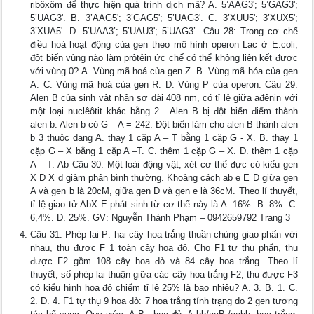
ribôxôm để thực hiện quá trình dịch mã? A. 5’AAG3'; 5’GAG3';
5’UAG3'. B. 3’AAG5'; 3’GAG5'; 5’UAG3'. C. 3’XUU5'; 3’XUX5';
3’XUA5'. D. 5’UAA3’; 5’UAU3'; 5’UAG3’. Câu 28: Trong cơ chế
điều hoà hoạt động của gen theo mô hình operon Lac ở E.coli,
đột biến vùng nào làm prôtêin ức chế có thể không liên kết được
với vùng 0? A. Vùng mã hoá của gen Z. B. Vùng mã hóa của gen
A. C. Vùng mã hoá của gen R. D. Vùng P của operon. Câu 29:
Alen B của sinh vật nhân sơ dài 408 nm, có tỉ lệ giữa ađênin với
một loại nuclêôtit khác bằng 2 . Alen B bị đột biến điểm thành
alen b. Alen b có G – A = 242. Đột biến làm cho alen B thành alen
b 3 thuộc dạng A. thay 1 cặp A – T bằng 1 cặp G - X. B. thay 1
cặp G – X bằng 1 cặp A –T. C. thêm 1 cặp G – X. D. thêm 1 cặp
A – T. Ab Câu 30: Một loài động vật, xét cơ thể đực có kiểu gen
X D X d giảm phân bình thường. Khoảng cách ab e E D giữa gen
A và gen b là 20cM, giữa gen D và gen e là 36cM. Theo lí thuyết,
tỉ lệ giao tử AbX E phát sinh từ cơ thể này là A. 16%. B. 8%. C.
6,4%. D. 25%. GV: Nguyễn Thành Phạm – 0942659792 Trang 3
Câu 31: Phép lai P: hai cây hoa trắng thuần chủng giao phấn với
nhau, thu được F 1 toàn cây hoa đỏ. Cho F1 tự thụ phấn, thu
được F2 gồm 108 cây hoa đỏ và 84 cây hoa trắng. Theo lí
thuyết, số phép lai thuận giữa các cây hoa trắng F2, thu được F3
có kiểu hình hoa đỏ chiếm tỉ lệ 25% là bao nhiêu? A. 3. B. 1. C.
2. D. 4. F1 tự thụ 9 hoa đỏ: 7 hoa trắng tính trạng do 2 gen tương