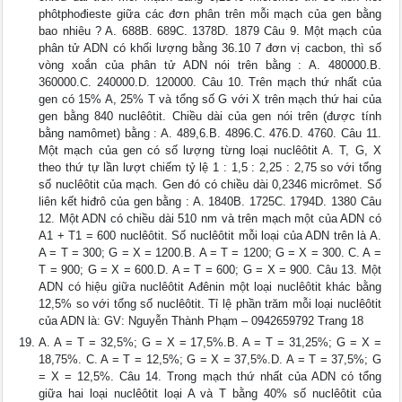
phôtphođieste giữa các đơn phân trên mỗi mạch của gen bằng
bao nhiêu ? A. 688B. 689C. 1378D. 1879 Câu 9. Một mạch của
phân tử ADN có khối lượng bằng 36.10 7 đơn vị cacbon, thì số
vòng xoắn của phân tử ADN nói trên bằng : A. 480000.B.
360000.C. 240000.D. 120000. Câu 10. Trên mạch thứ nhất của
gen có 15% A, 25% T và tổng số G với X trên mạch thứ hai của
gen bằng 840 nuclêôtit. Chiều dài của gen nói trên (được tính
bằng namômet) bằng : A. 489,6.B. 4896.C. 476.D. 4760. Câu 11.
Một mạch của gen có số lượng từng loại nuclêôtit A. T, G, X
theo thứ tự lần lượt chiếm tỷ lệ 1 : 1,5 : 2,25 : 2,75 so với tổng
số nuclêôtit của mạch. Gen đó có chiều dài 0,2346 micrômet. Số
liên kết hiđrô của gen bằng : A. 1840B. 1725C. 1794D. 1380 Câu
12. Một ADN có chiều dài 510 nm và trên mạch một của ADN có
A1 + T1 = 600 nuclêôtit. Số nuclêôtit mỗi loại của ADN trên là A.
A = T = 300; G = X = 1200.B. A = T = 1200; G = X = 300. C. A =
T = 900; G = X = 600.D. A = T = 600; G = X = 900. Câu 13. Một
ADN có hiệu giữa nuclêôtit Ađênin một loại nuclêôtit khác bằng
12,5% so với tổng số nuclêôtit. Tỉ lệ phần trăm mỗi loại nuclêôtit
của ADN là: GV: Nguyễn Thành Phạm – 0942659792 Trang 18
A. A = T = 32,5%; G = X = 17,5%.B. A = T = 31,25%; G = X =
18,75%. C. A = T = 12,5%; G = X = 37,5%.D. A = T = 37,5%; G
= X = 12,5%. Câu 14. Trong mạch thứ nhất của ADN có tổng
giữa hai loại nuclêôtit loại A và T bằng 40% số nuclêôtit của