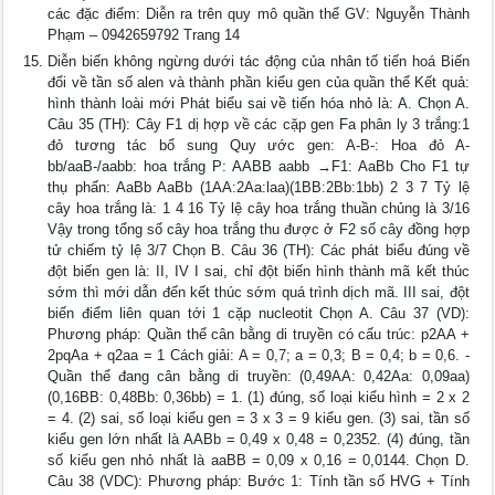
các đặc điểm: Diễn ra trên quy mô quần thể GV: Nguyễn Thành
Phạm – 0942659792 Trang 14
Diễn biến không ngừng dưới tác động của nhân tố tiến hoá Biến
đổi về tần số alen và thành phần kiểu gen của quần thể Kết quả:
hình thành loài mới Phát biểu sai về tiến hóa nhỏ là: A. Chọn A.
Câu 35 (TH): Cây F1 dị hợp về các cặp gen Fa phân ly 3 trắng:1
đỏ tương tác bổ sung Quy ước gen: A-B-: Hoa đỏ A-
bb/aaB-/aabb: hoa trắng P: AABB aabb →F1: AaBb Cho F1 tự
thụ phấn: AaBb AaBb (1AA:2Aa:laa)(1BB:2Bb:1bb) 2 3 7 Tỷ lệ
cây hoa trắng là: 1 4 16 Tỷ lệ cây hoa trắng thuần chủng là 3/16
Vậy trong tổng số cây hoa trắng thu được ở F2 số cây đồng hợp
tử chiếm tỷ lệ 3/7 Chọn B. Câu 36 (TH): Các phát biểu đúng về
đột biến gen là: II, IV I sai, chỉ đột biến hình thành mã kết thúc
sớm thì mới dẫn đến kết thúc sớm quá trình dịch mã. III sai, đột
biến điểm liên quan tới 1 cặp nucleotit Chọn A. Câu 37 (VD):
Phương pháp: Quần thể cân bằng di truyền có cấu trúc: p2AA +
2pqAa + q2aa = 1 Cách giải: A = 0,7; a = 0,3; B = 0,4; b = 0,6. -
Quần thể đang cân bằng di truyền: (0,49AA: 0,42Aa: 0,09aa)
(0,16BB: 0,48Bb: 0,36bb) = 1. (1) đúng, số loại kiểu hình = 2 x 2
= 4. (2) sai, số loại kiểu gen = 3 x 3 = 9 kiểu gen. (3) sai, tần số
kiểu gen lớn nhất là AABb = 0,49 x 0,48 = 0,2352. (4) đúng, tần
số kiểu gen nhỏ nhất là aaBB = 0,09 x 0,16 = 0,0144. Chọn D.
Câu 38 (VDC): Phương pháp: Bước 1: Tính tần số HVG + Tính