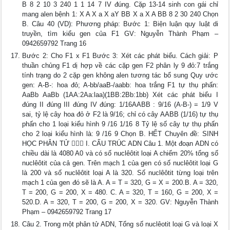
B 8 2 10 3 240 1 1 14 7 IV đúng. Cặp 13-14 sinh con gái chỉ
mang alen bệnh 1: X A X a X aY BB X a X A BB 8 2 30 240 Chọn
B. Câu 40 (VD): Phương pháp: Bước 1: Biện luận quy luật di
truyền, tìm kiểu gen của F1 GV: Nguyễn Thành Phạm –
0942659792 Trang 16
Bước 2: Cho F1 x F1 Bước 3: Xét các phát biểu. Cách giải: P
thuần chủng F1 dị hợp về các cặp gen F2 phân ly 9 đỏ:7 trắng
tính trạng do 2 cặp gen không alen tương tác bổ sung Quy ước
gen: A-B-: hoa đỏ; A-bb/aaB-/aabb: hoa trắng F1 tự thụ phấn:
AaBb AaBb (1AA:2Aa:laa)(1BB:2Bb:1bb) Xét các phát biểu I
đúng II đúng III đúng IV đúng: 1/16AABB : 9/16 (A-B-) = 1/9 V
sai, tỷ lệ cây hoa đỏ ở F2 là 9/16; chỉ có cây AABB (1/16) tự thụ
phấn cho 1 loại kiểu hình 9 /16 1/16 8 Tỷ lệ số cây tự thụ phấn
cho 2 loại kiểu hình là: 9 /16 9 Chọn B. HẾT Chuyên đề: SINH
HỌC PHÂN TỬ  I. CẤU TRÚC ADN Câu 1. Một đoạn ADN có
chiều dài là 4080 A0 và có số nuclêôtit loại A chiếm 20% tổng số
nuclêôtit của cả gen. Trên mạch 1 của gen có số nuclêôtit loại G
là 200 và số nuclêôtit loại A là 320. Số nuclêôtit từng loại trên
mạch 1 của gen đó sẽ là A. A = T = 320, G = X = 200.B. A = 320,
T = 200, G = 200, X = 480. C. A = 320, T = 160, G = 200, X =
520.D. A = 320, T = 200, G = 200, X = 320. GV: Nguyễn Thành
Phạm – 0942659792 Trang 17
Câu 2. Trong một phân tử ADN, Tổng số nuclêotit loại G và loại X