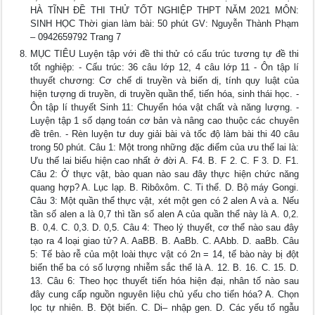
HÀ TĨNH ĐỀ THI THỬ TỐT NGHIỆP THPT NĂM 2021 MÔN:
SINH HỌC Thời gian làm bài: 50 phút GV: Nguyễn Thành Phạm
– 0942659792 Trang 7
MỤC TIÊU Luyện tập với đề thi thử có cấu trúc tương tự đề thi
tốt nghiệp: - Cấu trúc: 36 câu lớp 12, 4 câu lớp 11 - Ôn tập lí
thuyết chương: Cơ chế di truyền và biến dị, tính quy luật của
hiện tượng di truyền, di truyền quần thể, tiến hóa, sinh thái học. -
Ôn tập lí thuyết Sinh 11: Chuyển hóa vật chất và năng lượng. -
Luyện tập 1 số dạng toán cơ bản và nâng cao thuộc các chuyên
đề trên. - Rèn luyện tư duy giải bài và tốc độ làm bài thi 40 câu
trong 50 phút. Câu 1: Một trong những đặc điểm của ưu thế lai là:
Ưu thế lai biểu hiện cao nhất ở đời A. F4. B. F 2. C. F 3. D. F1.
Câu 2: Ở thực vật, bào quan nào sau đây thực hiện chức năng
quang hợp? A. Lục lạp. B. Ribôxôm. C. Ti thể. D. Bộ máy Gongi.
Câu 3: Một quần thể thực vật, xét một gen có 2 alen A và a. Nếu
tần số alen a là 0,7 thì tần số alen A của quần thể này là A. 0,2.
B. 0,4. C. 0,3. D. 0,5. Câu 4: Theo lý thuyết, cơ thể nào sau đây
tạo ra 4 loại giao tử? A. AaBB. B. AaBb. C. AAbb. D. aaBb. Câu
5: Tế bào rễ của một loài thực vật có 2n = 14, tế bào này bị đột
biến thể ba có số lượng nhiễm sắc thể là A. 12. B. 16. C. 15. D.
13. Câu 6: Theo học thuyết tiến hóa hiện đại, nhân tố nào sau
đây cung cấp nguồn nguyên liệu chủ yếu cho tiến hóa? A. Chọn
lọc tự nhiên. B. Đột biến. C. Di– nhập gen. D. Các yếu tố ngẫu