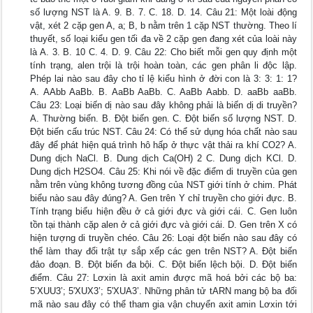
số lượng NST là A. 9. B. 7. C. 18. D. 14. Câu 21: Một loài động
vật, xét 2 cặp gen A, a; B, b nằm trên 1 cặp NST thường. Theo lí
thuyết, số loại kiểu gen tối đa về 2 cặp gen đang xét của loài này
là A. 3. B. 10 C. 4. D. 9. Câu 22: Cho biết mỗi gen quy định một
tính trạng, alen trội là trội hoàn toàn, các gen phân li độc lập.
Phép lai nào sau đây cho tỉ lệ kiểu hình ở đời con là 3: 3: 1: 1?
A. AAbb AaBb. B. AaBb AaBb. C. AaBb Aabb. D. aaBb aaBb.
Câu 23: Loại biến dị nào sau đây không phải là biến dị di truyền?
A. Thường biến. B. Đột biến gen. C. Đột biến số lượng NST. D.
Đột biến cấu trúc NST. Câu 24: Có thể sử dụng hóa chất nào sau
đây để phát hiện quá trình hô hấp ở thực vật thải ra khí CO2? A.
Dung dịch NaCl. B. Dung dịch Ca(OH) 2 C. Dung dịch KCl. D.
Dung dịch H2SO4. Câu 25: Khi nói về đặc điểm di truyền của gen
nằm trên vùng không tương đồng của NST giới tính ở chim. Phát
biểu nào sau đây đúng? A. Gen trên Y chỉ truyền cho giới đực. B.
Tính trạng biểu hiện đều ở cả giới đực và giới cái. C. Gen luôn
tồn tại thành cặp alen ở cả giới đực và giới cái. D. Gen trên X có
hiện tượng di truyền chéo. Câu 26: Loại đột biến nào sau đây có
thể làm thay đổi trật tự sắp xếp các gen trên NST? A. Đột biến
đảo đoạn. B. Đột biến đa bội. C. Đột biến lệch bội. D. Đột biến
điểm. Câu 27: Lơxin là axit amin được mã hoá bởi các bộ ba:
5’XUU3’; 5'XUX3’; 5'XUA3’. Những phân tử tARN mang bộ ba đối
mã nào sau đây có thể tham gia vận chuyển axit amin Lơxin tới