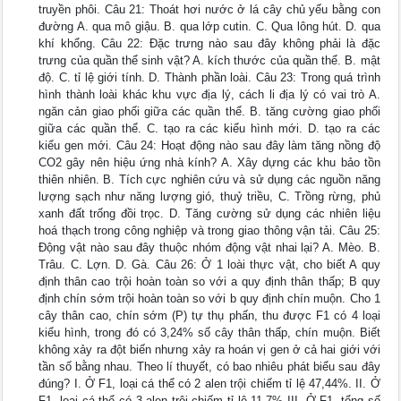
truyền phôi. Câu 21: Thoát hơi nước ở lá cây chủ yếu bằng con
đường A. qua mô giậu. B. qua lớp cutin. C. Qua lông hút. D. qua
khí khổng. Câu 22: Đặc trưng nào sau đây không phải là đặc
trưng của quần thể sinh vật? A. kích thước của quần thể. B. mật
độ. C. tỉ lệ giới tính. D. Thành phần loài. Câu 23: Trong quá trình
hình thành loài khác khu vực địa lý, cách li địa lý có vai trò A.
ngăn cản giao phối giữa các quần thể. B. tăng cường giao phối
giữa các quần thể. C. tạo ra các kiểu hình mới. D. tạo ra các
kiểu gen mới. Câu 24: Hoạt động nào sau đây làm tăng nồng độ
CO2 gây nên hiệu ứng nhà kính? A. Xây dựng các khu bảo tồn
thiên nhiên. B. Tích cực nghiên cứu và sử dụng các nguồn năng
lượng sạch như năng lượng gió, thuỷ triều, C. Trồng rừng, phủ
xanh đất trống đồi trọc. D. Tăng cường sử dụng các nhiên liệu
hoá thạch trong công nghiệp và trong giao thông vận tải. Câu 25:
Động vật nào sau đây thuộc nhóm động vật nhai lại? A. Mèo. B.
Trâu. C. Lợn. D. Gà. Câu 26: Ở 1 loài thực vật, cho biết A quy
định thân cao trội hoàn toàn so với a quy định thân thấp; B quy
định chín sớm trội hoàn toàn so với b quy định chín muộn. Cho 1
cây thân cao, chín sớm (P) tự thụ phấn, thu được F1 có 4 loại
kiểu hình, trong đó có 3,24% số cây thân thấp, chín muộn. Biết
không xảy ra đột biến nhưng xảy ra hoán vị gen ở cả hai giới với
tần số bằng nhau. Theo lí thuyết, có bao nhiêu phát biểu sau đây
đúng? I. Ở F1, loại cá thể có 2 alen trội chiếm tỉ lệ 47,44%. II. Ở
F1, loại cá thể có 3 alen trội chiếm tỉ lệ 11,7% III. Ở F1, tổng số