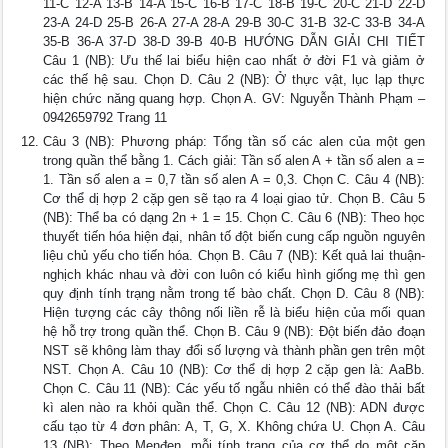
11-C 12-A 13-B 14-A 15-C 16-B 17-C 18-B 19-C 20-C 21-D 22-D
23-A 24-D 25-B 26-A 27-A 28-A 29-B 30-C 31-B 32-C 33-B 34-A
35-B 36-A 37-D 38-D 39-B 40-B HƯỚNG DẪN GIẢI CHI TIẾT
Câu 1 (NB): Ưu thế lai biểu hiện cao nhất ở đời F1 và giảm ở
các thế hệ sau. Chọn D. Câu 2 (NB): Ở thực vật, lục lạp thực
hiện chức năng quang hợp. Chọn A. GV: Nguyễn Thành Phạm –
0942659792 Trang 11
Câu 3 (NB): Phương pháp: Tổng tần số các alen của một gen
trong quần thể bằng 1. Cách giải: Tần số alen A + tần số alen a =
1. Tần số alen a = 0,7 tần số alen A = 0,3. Chọn C. Câu 4 (NB):
Cơ thể dị hợp 2 cặp gen sẽ tạo ra 4 loại giao tử. Chọn B. Câu 5
(NB): Thể ba có dạng 2n + 1 = 15. Chọn C. Câu 6 (NB): Theo học
thuyết tiến hóa hiện đại, nhân tố đột biến cung cấp nguồn nguyên
liệu chủ yếu cho tiến hóa. Chọn B. Câu 7 (NB): Kết quả lai thuận-
nghịch khác nhau và đời con luôn có kiểu hình giống mẹ thì gen
quy định tính trạng nằm trong tế bào chất. Chọn D. Câu 8 (NB):
Hiện tượng các cây thông nối liền rễ là biểu hiện của mối quan
hệ hỗ trợ trong quần thể. Chọn B. Câu 9 (NB): Đột biến đảo đoạn
NST sẽ không làm thay đổi số lượng và thành phần gen trên một
NST. Chọn A. Câu 10 (NB): Cơ thể dị hợp 2 cặp gen là: AaBb.
Chọn C. Câu 11 (NB): Các yếu tố ngẫu nhiên có thể đào thải bất
kì alen nào ra khỏi quần thể. Chọn C. Câu 12 (NB): ADN được
cấu tạo từ 4 đơn phân: A, T, G, X. Không chứa U. Chọn A. Câu
13 (NB): Theo Menđen, mỗi tính trạng của cơ thể do một cặp