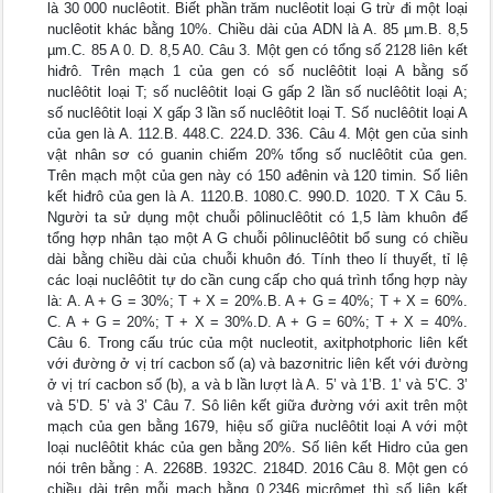
là 30 000 nuclêotit. Biết phần trăm nuclêotit loại G trừ đi một loại
nuclêotit khác bằng 10%. Chiều dài của ADN là A. 85 µm.B. 8,5
µm.C. 85 A 0. D. 8,5 A0. Câu 3. Một gen có tổng số 2128 liên kết
hiđrô. Trên mạch 1 của gen có số nuclêôtit loại A bằng số
nuclêôtit loại T; số nuclêôtit loại G gấp 2 lần số nuclêôtit loại A;
số nuclêôtit loại X gấp 3 lần số nuclêôtit loại T. Số nuclêôtit loại A
của gen là A. 112.B. 448.C. 224.D. 336. Câu 4. Một gen của sinh
vật nhân sơ có guanin chiếm 20% tổng số nuclêôtit của gen.
Trên mạch một của gen này có 150 ađênin và 120 timin. Số liên
kết hiđrô của gen là A. 1120.B. 1080.C. 990.D. 1020. T X Câu 5.
Người ta sử dụng một chuỗi pôlinuclêôtit có 1,5 làm khuôn để
tổng hợp nhân tạo một A G chuỗi pôlinuclêôtit bổ sung có chiều
dài bằng chiều dài của chuỗi khuôn đó. Tính theo lí thuyết, tỉ lệ
các loại nuclêôtit tự do cần cung cấp cho quá trình tổng hợp này
là: A. A + G = 30%; T + X = 20%.B. A + G = 40%; T + X = 60%.
C. A + G = 20%; T + X = 30%.D. A + G = 60%; T + X = 40%.
Câu 6. Trong cấu trúc của một nucleotit, axitphotphoric liên kết
với đường ở vị trí cacbon số (a) và bazơnitric liên kết với đường
ở vị trí cacbon số (b), a và b lần lượt là A. 5’ và 1’B. 1’ và 5’C. 3’
và 5’D. 5’ và 3’ Câu 7. Sô liên kết giữa đường với axit trên một
mạch của gen bằng 1679, hiệu số giữa nuclêôtit loại A với một
loại nuclêôtit khác của gen bằng 20%. Số liên kết Hidro của gen
nói trên bằng : A. 2268B. 1932C. 2184D. 2016 Câu 8. Một gen có
chiều dài trên mỗi mạch bằng 0,2346 micrômet thì số liên kết