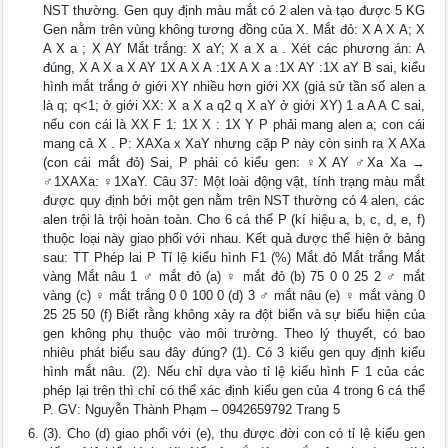
NST thường. Gen quy định màu mắt có 2 alen và tạo được 5 KG
Gen nằm trên vùng không tương đồng của X. Mắt đỏ: X A X A; X
A X a ; X AY Mắt trắng: X aY; X a X a . Xét các phương án: A
đúng, X A X a X AY 1X A X A :1X A X a :1X AY :1X aY B sai, kiểu
hình mắt trắng ở giới XY nhiều hơn giới XX (giả sử tần số alen a
là q; q<1; ở giới XX: X a X a q2 q X aY ở giới XY) 1 a A A C sai,
nếu con cái là XX F 1: 1X X : 1X Y P phải mang alen a; con cái
mang cả X . P: XAXa x XaY nhưng cặp P này còn sinh ra X AXa
(con cái mắt đỏ) Sai, P phải có kiểu gen: ♀X AY ♂Xa Xa →
♂1XAXa: ♀1XaY. Câu 37: Một loài động vật, tính trạng màu mắt
được quy định bởi một gen nằm trên NST thường có 4 alen, các
alen trội là trội hoàn toàn. Cho 6 cá thể P (kí hiệu a, b, c, d, e, f)
thuộc loại này giao phối với nhau. Kết quả được thể hiện ở bảng
sau: TT Phép lai P Tỉ lệ kiểu hình F1 (%) Mắt đỏ Mắt trắng Mắt
vàng Mắt nâu 1 ♂ mắt đỏ (a) ♀ mắt đỏ (b) 75 0 0 25 2 ♂ mắt
vàng (c) ♀ mắt trắng 0 0 100 0 (d) 3 ♂ mắt nâu (e) ♀ mắt vàng 0
25 25 50 (f) Biết rằng không xảy ra đột biến và sự biểu hiện của
gen không phụ thuộc vào môi trường. Theo lý thuyết, có bao
nhiêu phát biểu sau đây đúng? (1). Có 3 kiểu gen quy định kiểu
hình mắt nâu. (2). Nếu chỉ dựa vào tỉ lệ kiểu hình F 1 của các
phép lại trên thì chỉ có thể xác định kiểu gen của 4 trong 6 cá thể
P. GV: Nguyễn Thành Phạm – 0942659792 Trang 5
(3). Cho (d) giao phối với (e), thu được đời con có tỉ lệ kiểu gen