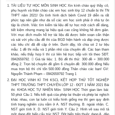
TÀI LIỆU TỰ HỌC MÔN SINH HỌC Xin kính chào quý thầy cô,
phụ huynh và thân chào các em học sinh lớp 12 chuẩn bị thi TN
THPT năm 2021! Do tình hình dịch bệnh Covid 19 diễn ra rất
phức tạp nên gần như đa số các em học sinh phải ở nhà tự ôn
tập là chính. Việc tìm kiếm tài liệu để tự học một cách dễ dàng,
tiết kiệm nhưng mang lại hiệu quả cao cũng không hề đơn giản.
Với mục đích muốn hỗ trợ tài liệu đã được biên soạn cẩn thận
và sát với yêu cầu đề thi của BGD hiện hành và đáp ứng được
các tiêu chí đã đề cập ở trên. Dưới đây, tôi chia sẻ 2 tư liệu
mẫu: 1 đề thi mẫu và 1 phần nhỏ của chuyên đề. Các bạn tham
khảo, nếu thấy hợp lí thì cứ liên hệ trực tiếp với tôi theo SĐT:
0942659792.  Giá tài liệu: 1. Bộ đề thi thử: 300 đề = 300.000
đồng 2. Trọn bộ chuyên đề gồm 6 chuyên đề: 300.000 đồng Nếu
mua trọn bộ thì chỉ tốn 500.000 đồng Thân chào các bạn! GV:
Nguyễn Thành Phạm – 0942659792 Trang 1
ĐẠI HỌC VINH KÌ THI KSCL KẾT HỢP THỬ TỐT NGHIỆP
THPT TRƯỜNG THPT CHUYÊN LỚP 12 - ĐỢT 1 NĂM 2021 Bài
thi: KHOA HỌC TỰ NHIÊN Môn: SINH HỌC Thời gian làm bài:
50 phút Câu 1: Nếu kết quả của phép lai thuận và phép lai nghịch
khác nhau, con lại luôn có kiểu hình giống mẹ thì gen quy định
tính trạng nghiên cứu nằm ở A. NST thường. B. ngoài nhân. C.
NST giới tính X. D. NST giới tính Y. Câu 2: Hình vẽ sau mô tả
một dạng đột biến cấu trúc NST: Đột biến trên thuộc dạng A. đảo