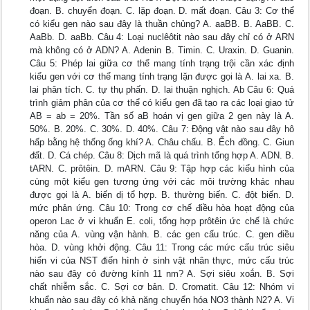
đoạn. B. chuyển đoạn. C. lặp đoạn. D. mất đoạn. Câu 3: Cơ thể
có kiểu gen nào sau đây là thuần chủng? A. aaBB. B. AaBB. C.
AaBb. D. aaBb. Câu 4: Loại nuclêôtit nào sau đây chỉ có ở ARN
mà không có ở ADN? A. Adenin B. Timin. C. Uraxin. D. Guanin.
Câu 5: Phép lai giữa cơ thể mang tính trạng trội cần xác định
kiểu gen với cơ thể mang tính trạng lặn được gọi là A. lai xa. B.
lai phân tích. C. tự thụ phấn. D. lai thuận nghịch. Ab Câu 6: Quá
trình giảm phân của cơ thể có kiểu gen đã tạo ra các loại giao tử
AB = ab = 20%. Tần số aB hoán vị gen giữa 2 gen này là A.
50%. B. 20%. C. 30%. D. 40%. Câu 7: Động vật nào sau đây hô
hấp bằng hệ thống ống khí? A. Châu chấu. B. Ếch đồng. C. Giun
đất. D. Cá chép. Câu 8: Dịch mã là quá trình tổng hợp A. ADN. B.
tARN. C. prôtêin. D. mARN. Câu 9: Tập hợp các kiểu hình của
cùng một kiểu gen tương ứng với các môi trường khác nhau
được gọi là A. biến dị tổ hợp. B. thường biến. C. đột biến. D.
mức phản ứng. Câu 10: Trong cơ chế điều hòa hoạt động của
operon Lac ở vi khuẩn E. coli, tổng hợp prôtêin ức chế là chức
năng của A. vùng vận hành. B. các gen cấu trúc. C. gen điều
hòa. D. vùng khởi động. Câu 11: Trong các mức cấu trúc siêu
hiển vi của NST điển hình ở sinh vật nhân thực, mức cấu trúc
nào sau đây có đường kính 11 nm? A. Sợi siêu xoắn. B. Sợi
chất nhiễm sắc. C. Sợi cơ bản. D. Cromatit. Câu 12: Nhóm vi
khuẩn nào sau đây có khả năng chuyển hóa NO3 thành N2? A. Vi