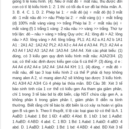
giống tỉ lệ kiểu hình. (4). Nếu ở mắt đỏ ♀ mắt nâu, thu được đời
con có tỉ lệ kiểu hình 1: 2: 1 thì có tối đa 4 sơ đồ lai thỏa mãn. A.
3. B. 4. C. 1. D. 2. Phép lai 1: ♂ mắt đỏ (a) ♀ mắt đỏ (b) 3 mắt
đỏ :1 mắt nâu đỏ >> nâu Phép lai 2: ♂ mắt vàng (c) ♀ mắt trắng
(d) 100% mắt vàng vàng >> trắng Phép lai 3: ♂ mắt nâu (e) ♀
mắt vàng (f) 1 trắng:1 vàng: 2 nâu nâu >> vàng >> trắng. Thứ tự
trội lặn: đỏ – nâu > vàng > trắng Quy ước: A1: lông đỏ > A2: lông
nâu > A3: lông vàng > A4: lông trắng. PL1: A1 A2 a A1 A2 b 1A1
A1 : 2A1 A2 :1A2 A2 PL2: A3 A3 c A4 A4 d A3 A4. PL3: A2 A4 e
A3 A4 f 1A2 A3 :1A2 A4 :1A3 A4 :1A4 A4. Xét các phát biểu: (1)
đúng, có 3 kiểu gen quy định kiểu hình mắt nâu: A2A2/3/4. (2)
sai, có thể xác định được kiểu gen của 6 cá thể P. (3) đúng, d e :
A4 A4 d A2 A4 e 1A2 A4 :1A4 A4 KH: 1:1. (4) đúng, ♂ mắt đỏ ♀
mắt nâu, để tạo 3 loại kiểu hình 2 cá thể P phải dị hợp không
mang alen A 2, vì mang alen A2 sẽ không tạo được 3 kiểu hình.
A1 A3/4 A2 A3/4 Có 4 phép lai thỏa mãn. BD Câu 38: Xét 3 tế
bào sinh tinh của 1 cơ thể có kiểu gen Aa tham gia giảm phân,
chỉ 1 trong 3 tế bào bd bị đột biến, cặp NST chứa cặp gen A, a
không phân li trong giảm phân I, giảm phân II diễn ra bình
thường. Biết rằng chỉ tế bào bị đột biến là có xảy ra hoán vị giữa
gen B và gen b. Theo lí thuyết, tỉ lệ các loại giao tử có thể là A. 1
AaBD: 1 Aabd: 1 Bd: 1 6D: 4 aBD: 4 Abd. B. 1 bD: 1 bd: 1 AaBd:
1 AaBD: 4 ABD: 4 abd. C. 1 BD: 1 Bd: 1 Aabd: 1 AabD: 4 aBD: 4
abd. D. 1 AaBD: 1 AabD: 1 Bd: 1 bd: 4 ABD: 4 abd. BD Xét 3 tế