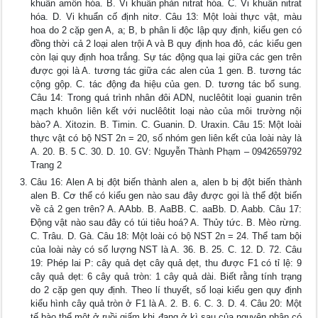
khuẩn amôn hóa. B. Vi khuẩn phản nitrat hóa. C. Vi khuẩn nitrat
hóa. D. Vi khuẩn cố định nitơ. Câu 13: Một loài thực vật, màu
hoa do 2 cặp gen A, a; B, b phân li độc lập quy định, kiểu gen có
đồng thời cả 2 loại alen trội A và B quy định hoa đỏ, các kiểu gen
còn lại quy định hoa trắng. Sự tác động qua lại giữa các gen trên
được gọi là A. tương tác giữa các alen của 1 gen. B. tương tác
cộng gộp. C. tác động đa hiệu của gen. D. tương tác bổ sung.
Câu 14: Trong quá trình nhân đôi ADN, nuclêôtit loại guanin trên
mạch khuôn liên kết với nuclêôtit loại nào của môi trường nội
bào? A. Xitozin. B. Timin. C. Guanin. D. Uraxin. Câu 15: Một loài
thực vật có bộ NST 2n = 20, số nhóm gen liên kết của loài này là
A. 20. B. 5 C. 30. D. 10. GV: Nguyễn Thành Phạm – 0942659792
Trang 2
Câu 16: Alen A bị đột biến thành alen a, alen b bị đột biến thành
alen B. Cơ thể có kiểu gen nào sau đây được gọi là thể đột biến
về cả 2 gen trên? A. AAbb. B. AaBB. C. aaBb. D. Aabb. Câu 17:
Động vật nào sau đây có túi tiêu hoá? A. Thủy tức. B. Mèo rừng.
C. Trâu. D. Gà. Câu 18: Một loài có bộ NST 2n = 24. Thể tam bội
của loài này có số lượng NST là A. 36. B. 25. C. 12. D. 72. Câu
19: Phép lai P: cây quả dẹt cây quả dẹt, thu được F1 có tỉ lệ: 9
cây quả dẹt: 6 cây quả tròn: 1 cây quả dài. Biết rằng tính trạng
do 2 cặp gen quy định. Theo lí thuyết, số loại kiểu gen quy định
kiểu hình cây quả tròn ở F1 là A. 2. B. 6. C. 3. D. 4. Câu 20: Một
tế bào thể một ở ruồi giấm khi đang ở kì sau của nguyên phân có