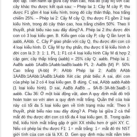
độc lập. Tiến hành lại giữa cây thân cao, hoa đỏ (cây M) với các
cây khác thu được kết quả sau: – Phép lai 1: Cây M cây P, thu
được F1 gồm 4 loại kiểu hình, trong đó cây thân thấp, hoa trắng
chiếm 25%. – Phép lai 2: Cây M cây Q, thu được F1 gồm 2 loại
kiểu hình, trong đó cây thân cao, hoa trắng chiếm 50%. Theo lí
thuyết, phát biểu nào sau đây đúng? A. Phép lai 2 thu được đời
con có 3 loại kiểu gen. B. Kiểu gen của cây P, cây Q lần lượt là
aabb, AAbb. C. Cây P giao phấn với cây Q, thu được đời con có
4 loại kiểu hình. D. Cây M tự thụ phấn, thu được tỉ lệ kiểu hình ở
đời con là 3: 3: 1: 1. PL 1: F1 có 4 loại kiểu hình Cây M dị hợp 2
cặp gen; cây thấp trắng (aabb) = 25% cây Q: aabb. Phép lai 1:
AaBb aabb 1AaBb:1Aabb:laaBb:laabb PL 2: AaBb (M) P: 50%
Cao trắng (A-bb) P: AAbb Phép lại 2: AaBb AAbb
1AABb:1AAbb:1AaBb:1Aabb Xét các phát biểu: A sai, đời con
của phép lai 2 có 4 loại kiểu gen. B đúng. C sai, AAbb aabb Aabb
(1 loại kiểu hình). D sai, AaBb AaBb → 9A-B-:3A-bb:3aaB-:1
aabb. Câu 36: Ở một loài động vật, alen A quy định mắt đỏ trội
hoàn toàn so với alen a quy định mắt trắng. Quần thể của loài
này có tối đa 5 loại kiểu gen về tính trạng màu mắt. Theo lí
thuyết, phát biểu nào sau đây đúng? A. Phép lai giữa 2 cá thể
mắt đỏ thu được đời con có tối đa 4 loại kiểu gen. B. Trong quần
thể, kiểu hình mắt trắng gặp ở giới XX nhiều hơn ở giới XY. C.
Nếu có phép lai thu được F1: 1♀ mắt trắng: 1♂ mắt đỏ thì NST
giới tính của con cái là XX. D. Gen quy định màu mắt nằm trên