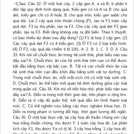
: 0,3aa. Câu 32: Ở một loài cây, 2 cặp gen A, a và B, b phân li
độc lập quy định hình dạng quả. Kiểu gen có cả A và B cho quả
dẹt, kiểu gen chỉ có A hoặc B cho quả tròn, kiểu gen aabb cho
quả dài. Lai 2 cây quả tròn thuần chủng (P), tạo ra F1 toàn cây
quả dẹt. F1 tự thụ phấn, tạo ra F2. Cho các cây quả dẹt F2 giao
phấn, tạo ra F3. Biết rằng không xảy ra đột biến. Theo lí thuyết,
có bao nhiêu dự đoán sau đây đúng? (1) F1 dị hợp 2 cặp gen. (2)
Các cây quả dẹt F2 có 4 kiểu gen. (3) Ở F3 có 2 loại kiểu hình.
(4) Ở F3, cây quả dài chiếm tỉ lệ 1/81. A. 2. B. 1. C. 3. D. 4. Câu
33: Khi nói về chuỗi thức ăn trong hệ sinh thái, phát biểu nào sau
đây sai? A. Chuỗi thức ăn của hệ sinh thái trên cạn có thể được
bắt đầu bằng thực vật bậc cao. B. Tất cả các chuỗi thức ăn của
hệ sinh thái trên cạn đều khởi đầu bằng sinh vật tự dưỡng. C.
Trong một chuỗi thức ăn, mỗi mắt xích chỉ có một loài sinh vật.
D. Chuỗi thức ăn thể hiện mối quan hệ dinh dưỡng giữa các loài
trong quần xã. Câu 34: Khi nói về tiến hóa nhỏ, phát biểu nào sau
đây sai? A. Diễn ra trong một thời gian dài, trên phạm vi rộng lớn.
B. Diễn ra ở cấp độ quần thể, kết quả dẫn tới hình thành loài
mới. C. Có thể nghiên cứu bằng các thực nghiệm khoa học. D.
Diễn ra trong phạm vi tương đối hẹp, thời gian tương đối ngắn.
Câu 35: Ở một loài thực vật, lai cây hoa đỏ thuần chủng với cây
hoa trắng thuần chủng, thu được F 1 toàn cây hoa đỏ. Lai phân
tích cây F1, thu được Fa có tỷ lệ: 3 cây hoa trắng: 1 cây hoa đỏ.