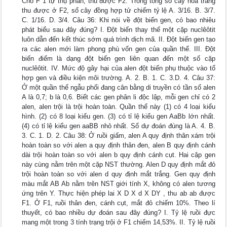
Cho F 1 tự thụ phấn, thu được F2. Trong tổng số cây hoa trắng
thu được ở F2, số cây đồng hợp tử chiếm tỷ lệ A. 3/16. B. 3/7.
C. 1/16. D. 3/4. Câu 36: Khi nói về đột biến gen, có bao nhiêu
phát biểu sau đây đúng? I. Đột biến thay thế một cặp nuclêôtit
luôn dẫn đến kết thúc sớm quá trình dịch mã. II. Đột biến gen tạo
ra các alen mới làm phong phú vốn gen của quần thể. III. Đột
biến điểm là dạng đột biến gen liên quan đến một số cặp
nuclêôtit. IV. Mức độ gây hại của alen đột biến phụ thuộc vào tổ
hợp gen và điều kiện môi trường. A. 2. B. 1. C. 3.D. 4. Câu 37:
Ở một quần thể ngẫu phối đang cân bằng di truyền có tần số alen
A là 0,7; b là 0,6. Biết các gen phân li độc lập, mỗi gen chỉ có 2
alen, alen trội là trội hoàn toàn. Quần thể này (1) có 4 loại kiểu
hình. (2) có 8 loại kiểu gen. (3) có tỉ lệ kiểu gen AaBb lớn nhất.
(4) có tỉ lệ kiểu gen aaBB nhỏ nhất. Số dự đoán đúng là A. 4. B.
3. C. 1. D. 2. Câu 38: Ở ruồi giấm, alen A quy định thân xám trội
hoàn toàn so với alen a quy định thân đen, alen B quy định cánh
dài trội hoàn toàn so với alen b quy định cánh cụt. Hai cặp gen
này cùng nằm trên một cặp NST thường. Alen D quy định mắt đỏ
trội hoàn toàn so với alen d quy định mắt trắng. Gen quy định
màu mắt AB Ab nằm trên NST giới tính X, không có alen tương
ứng trên Y. Thực hiện phép lai X D X d X DY , thu ab ab được
F1. Ở F1, ruồi thân đen, cánh cụt, mắt đỏ chiếm 10%. Theo lí
thuyết, có bao nhiều dự đoán sau đây đúng? I. Tỷ lệ ruồi đực
mang một trong 3 tính trạng trội ở F1 chiếm 14,53%. II. Tỷ lệ ruồi