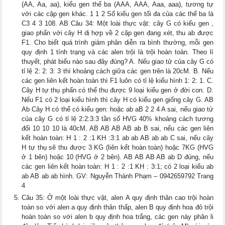
(AA, Aa, aa), kiểu gen thể ba (AAA, AAA, Aaa, aaa), tương tự
với các cặp gen khác. 1 1 2 Số kiểu gen tối đa của các thể ba là
C3 4 3 108. AB Câu 34: Một loài thực vật: cây G có kiểu gen ,
giao phấn với cây H dị hợp về 2 cặp gen đang xét, thu ab được
F1. Cho biết quá trình giảm phân diễn ra bình thường, mỗi gen
quy định 1 tính trạng và các alen trội là trội hoàn toàn. Theo lí
thuyết, phát biểu nào sau đây đúng? A. Nếu giao tử của cây G có
tỉ lệ 2: 2: 3: 3 thì khoảng cách giữa các gen trên là 20cM. B. Nếu
các gen liên kết hoàn toàn thì F1 luôn có tỉ lệ kiểu hình 1: 2: 1. C.
Cây H tự thụ phấn có thể thu được 9 loại kiểu gen ở đời con. D.
Nếu F1 có 2 loại kiểu hình thì cây H có kiểu gen giống cây G. AB
Ab Cây H có thể có kiểu gen: hoặc ab aB 2 2 4 A sai, nếu giao tử
của cây G có tỉ lệ 2:2:3:3 tần số HVG 40% khoảng cách tương
đối 10 10 10 là 40cM. AB AB AB AB ab B sai, nếu các gen liên
kết hoàn toàn: H 1 : 2 :1 KH :3:1 ab ab AB ab ab C sai, nếu cây
H tự thụ sẽ thu được 3 KG (liên kết hoàn toàn) hoặc 7KG (HVG
ở 1 bên) hoặc 10 (HVG ở 2 bên). AB AB AB AB ab D đúng, nếu
các gen liên kết hoàn toàn: H 1 : 2 :1 KH : 3:1; có 2 loại kiểu ab
ab AB ab ab hình. GV: Nguyễn Thành Phạm – 0942659792 Trang
4
Câu 35: Ở một loài thực vật, alen A quy định thân cao trội hoàn
toàn so với alen a quy định thân thấp, alen B quy định hoa đỏ trội
hoàn toàn so với alen b quy định hoa trắng, các gen này phân li