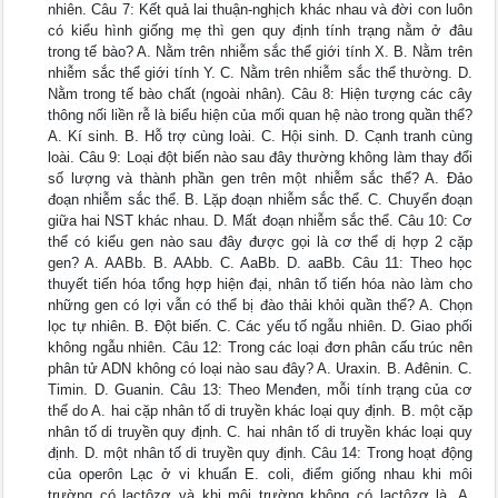
nhiên. Câu 7: Kết quả lai thuận-nghịch khác nhau và đời con luôn
có kiểu hình giống mẹ thì gen quy định tính trạng nằm ở đâu
trong tế bào? A. Nằm trên nhiễm sắc thể giới tính X. B. Nằm trên
nhiễm sắc thể giới tính Y. C. Nằm trên nhiễm sắc thể thường. D.
Nằm trong tế bào chất (ngoài nhân). Câu 8: Hiện tượng các cây
thông nối liền rễ là biểu hiện của mối quan hệ nào trong quần thể?
A. Kí sinh. B. Hỗ trợ cùng loài. C. Hội sinh. D. Cạnh tranh cùng
loài. Câu 9: Loại đột biến nào sau đây thường không làm thay đổi
số lượng và thành phần gen trên một nhiễm sắc thể? A. Đảo
đoạn nhiễm sắc thể. B. Lặp đoạn nhiễm sắc thể. C. Chuyển đoạn
giữa hai NST khác nhau. D. Mất đoạn nhiễm sắc thể. Câu 10: Cơ
thể có kiểu gen nào sau đây được gọi là cơ thể dị hợp 2 cặp
gen? A. AABb. B. AAbb. C. AaBb. D. aaBb. Câu 11: Theo học
thuyết tiến hóa tổng hợp hiện đại, nhân tố tiến hóa nào làm cho
những gen có lợi vẫn có thể bị đào thải khỏi quần thể? A. Chọn
lọc tự nhiên. B. Đột biến. C. Các yếu tố ngẫu nhiên. D. Giao phối
không ngẫu nhiên. Câu 12: Trong các loại đơn phân cấu trúc nên
phân tử ADN không có loại nào sau đây? A. Uraxin. B. Ađênin. C.
Timin. D. Guanin. Câu 13: Theo Menđen, mỗi tính trạng của cơ
thể do A. hai cặp nhân tố di truyền khác loại quy định. B. một cặp
nhân tố di truyền quy định. C. hai nhân tố di truyền khác loại quy
định. D. một nhân tố di truyền quy định. Câu 14: Trong hoạt động
của operôn Lạc ở vi khuẩn E. coli, điểm giống nhau khi môi
trường có lactôzơ và khi môi trường không có lactôzơ là. A.