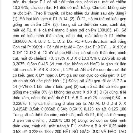
trên, thu được F 1 có số ruồi thân đen, cánh cụt, mắt đỏ chiếm
10,375%; các con đực F1 đều có mắt trắng. Cho biết không xảy
ra đột biến. Theo lí thuyết, có bao nhiêu dự đoán sau đây đúng?
(1). Số loại kiểu gen ở F1 là 14. (2). Ở F1, số cá thể có kiểu gen
giống mẹ chiếm 10%. (3). Trong số cá thể thân xám, cánh dài,
mắt đỏ F1, tỉ lệ cá thể mang 3 alen trội chiếm 100/183. (4). Số
con có kiểu hình thân xám, cánh dài, mắt trắng ở F1 chiếm
183/800. A. 4. B. 3. C. 1. D. 2. Đời F1: + Con đực toàn mắt trắng
Con cái P: XdXd + Có ruồi mắt đỏ – Con đực P: XDY. → X d X d
X DY 1X D X d :1X dY ab ab Đề cho: có số ruồi thân đen, cánh
cụt, mắt đỏ chiếm1 ♀0, 375% X D X d 10,375% 0,2075 ab ab ab
0,2075: 0,5ab 0,415 (vì con đực không có HVG) là giao tử liên
kết con cái P: AB X d X d ; f 17% ab AB aB Ab con đực có thể
có kiểu gen: X DY hoặc X DY; giả sử con đực có kiểu gen: X DY
ab ab ab Xét các phát biểu: (1) Đúng, số kiểu gen tối đa là 7 2 =
14 (HVG ở 1 bên cho 7 kiểu gen) (2) sai, số cá thể có kiểu gen
giống mẹ chiếm 0% (vì không tạo được X d X d ) D (3) đúng, tỉ lệ
thân xám, cánh dài, mắt đỏ ở F1: A-B-D- = (0,25 + aabb) 0,5X - =
0,22875 Tỉ lệ cá thể mang 3 alen trội là: AB Ab D d D d X X
0,415AB 0,5ab 0,085aB 0,5Ab 0,5X X 0,125 ab aB 0,125 100
Trong số cá thể thân xám, cánh dài, mắt đỏ F1, tỉ lệ cá thể mang
3 alen trội chiếm: . 0,22875 183 (4) Đúng. Số con có kiểu hình
thân xám, cánh dài, mắt trắng ở F 1 chiếm: A B X dY 0,25 aabb
0,5X dY 0,22875 183 / 200 HẾT SỞ GIÁO DỤC VÀ ĐÀO TẠO