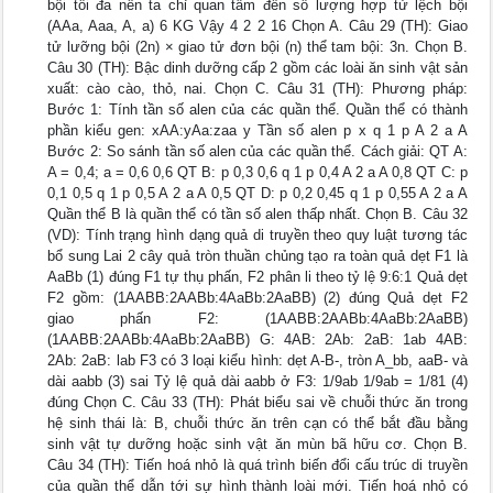
bội tối đa nên ta chỉ quan tâm đến số lượng hợp tử lệch bội
(AAa, Aaa, A, a) 6 KG Vậy 4 2 2 16 Chọn A. Câu 29 (TH): Giao
tử lưỡng bội (2n) × giao tử đơn bội (n) thể tam bội: 3n. Chọn B.
Câu 30 (TH): Bậc dinh dưỡng cấp 2 gồm các loài ăn sinh vật sản
xuất: cào cào, thỏ, nai. Chọn C. Câu 31 (TH): Phương pháp:
Bước 1: Tính tần số alen của các quần thể. Quần thể có thành
phần kiểu gen: xAA:yAa:zaa y Tần số alen p x q 1 p A 2 a A
Bước 2: So sánh tần số alen của các quần thể. Cách giải: QT A:
A = 0,4; a = 0,6 0,6 QT B: p 0,3 0,6 q 1 p 0,4 A 2 a A 0,8 QT C: p
0,1 0,5 q 1 p 0,5 A 2 a A 0,5 QT D: p 0,2 0,45 q 1 p 0,55 A 2 a A
Quần thể B là quần thể có tần số alen thấp nhất. Chọn B. Câu 32
(VD): Tính trạng hình dạng quả di truyền theo quy luật tương tác
bổ sung Lai 2 cây quả tròn thuần chủng tạo ra toàn quả dẹt F1 là
AaBb (1) đúng F1 tự thụ phấn, F2 phân li theo tỷ lệ 9:6:1 Quả dẹt
F2 gồm: (1AABB:2AABb:4AaBb:2AaBB) (2) đúng Quả dẹt F2
giao phấn F2: (1AABB:2AABb:4AaBb:2AaBB)
(1AABB:2AABb:4AaBb:2AaBB) G: 4AB: 2Ab: 2aB: 1ab 4AB:
2Ab: 2aB: lab F3 có 3 loại kiểu hình: dẹt A-B-, tròn A_bb, aaB- và
dài aabb (3) sai Tỷ lệ quả dài aabb ở F3: 1/9ab 1/9ab = 1/81 (4)
đúng Chọn C. Câu 33 (TH): Phát biểu sai về chuỗi thức ăn trong
hệ sinh thái là: B, chuỗi thức ăn trên cạn có thể bắt đầu bằng
sinh vật tự dưỡng hoặc sinh vật ăn mùn bã hữu cơ. Chọn B.
Câu 34 (TH): Tiến hoá nhỏ là quá trình biến đổi cấu trúc di truyền
của quần thể dẫn tới sự hình thành loài mới. Tiến hoá nhỏ có