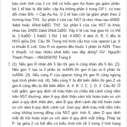
bào sinh tinh của 1 cơ thể có kiểu gen Aa tham gia giảm phân:
bd 1 tế bào bị đột biến: cặp Aa không phân li trong GP I, có trao
đổi chéo B/b. + Cặp Aa Aa; O 2 tế bào còn lại giảm phân theo 2
trường hợp TH1: Sự phân li của các NST là như nhau tạo 4ABD:
4abd hoặc 4Abd:4aBD. TH2: Sự phân li của các NST là khác
nhau tạo 2ABD:2abd:2Abd:2aBD. Vậy tỉ lệ các loại giao tử có thể
là: 1 AaBD: 1 AabD: 1 Bd: 1 bd :4 ABD: 4 abd. A, B, C đều là
HVG giữa D/d. Câu 39: Trong mô hình cấu trúc của operon Lạc ở
vị khuẩn E.coli, Gen R và operon đều thuộc 1 phân tử ADN. Theo
lí thuyết, có bao nhiêu phát biểu sau đây đúng? GV: Nguyễn
Thành Phạm – 0942659792 Trang 6
(1). Nếu gen R nhân đôi 5 lần thì gen A cũng nhân đôi 5 lần. (2).
Nếu gen Y tạo ra 3 phân tử mARN thì gen A tạo ra 6 phân tử
mARN. (3). Nếu vùng P của operon hỏng thì gen R cũng ngừng
quá trình phiên mã. (4). Nếu vùng Y bị đột biến điểm thì gen Z và
gen A cũng đều bị đột biến điểm. A. 4. B. 2. C. 1. D. 3. Câu 40: Ở
ruồi giấm, gen quy định về màu thân và chiều dài cánh cùng nằm
trên NST thường; alen A quy định thân xám trội hoàn toàn so với
alen a quy định thân đen; alen B quy định cánh dài trội hoàn toàn
so với alen b quy định cánh cụt. Gen quy định màu mắt nằm trên
vùng không tương đồng của NST giới tính X, alen D quy định
mắt đỏ trội hoàn toàn so với alen d quy định mắt trắng. Phép lai
P: lai giữa 2 cá thể đều có kiểu hình trội về 2 trong 3 tính trạng