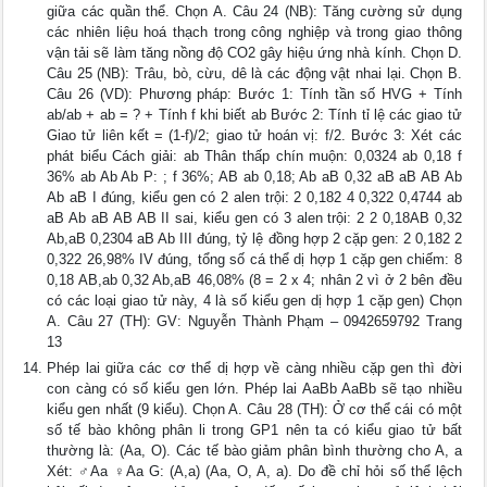
giữa các quần thể. Chọn A. Câu 24 (NB): Tăng cường sử dụng
các nhiên liệu hoá thạch trong công nghiệp và trong giao thông
vận tải sẽ làm tăng nồng độ CO2 gây hiệu ứng nhà kính. Chọn D.
Câu 25 (NB): Trâu, bò, cừu, dê là các động vật nhai lại. Chọn B.
Câu 26 (VD): Phương pháp: Bước 1: Tính tần số HVG + Tính
ab/ab + ab = ? + Tính f khi biết ab Bước 2: Tính tỉ lệ các giao tử
Giao tử liên kết = (1-f)/2; giao tử hoán vị: f/2. Bước 3: Xét các
phát biểu Cách giải: ab Thân thấp chín muộn: 0,0324 ab 0,18 f
36% ab Ab Ab P: ; f 36%; AB ab 0,18; Ab aB 0,32 aB aB AB Ab
Ab aB I đúng, kiểu gen có 2 alen trội: 2 0,182 4 0,322 0,4744 ab
aB Ab aB AB AB II sai, kiểu gen có 3 alen trội: 2 2 0,18AB 0,32
Ab,aB 0,2304 aB Ab III đúng, tỷ lệ đồng hợp 2 cặp gen: 2 0,182 2
0,322 26,98% IV đúng, tổng số cá thể dị hợp 1 cặp gen chiếm: 8
0,18 AB,ab 0,32 Ab,aB 46,08% (8 = 2 x 4; nhân 2 vì ở 2 bên đều
có các loại giao tử này, 4 là số kiểu gen dị hợp 1 cặp gen) Chọn
A. Câu 27 (TH): GV: Nguyễn Thành Phạm – 0942659792 Trang
13
Phép lai giữa các cơ thể dị hợp về càng nhiều cặp gen thì đời
con càng có số kiểu gen lớn. Phép lai AaBb AaBb sẽ tạo nhiều
kiểu gen nhất (9 kiểu). Chọn A. Câu 28 (TH): Ở cơ thể cái có một
số tế bào không phân li trong GP1 nên ta có kiểu giao tử bất
thường là: (Aa, O). Các tế bào giảm phân bình thường cho A, a
Xét: ♂Aa ♀Aa G: (A,a) (Aa, O, A, a). Do đề chỉ hỏi số thể lệch