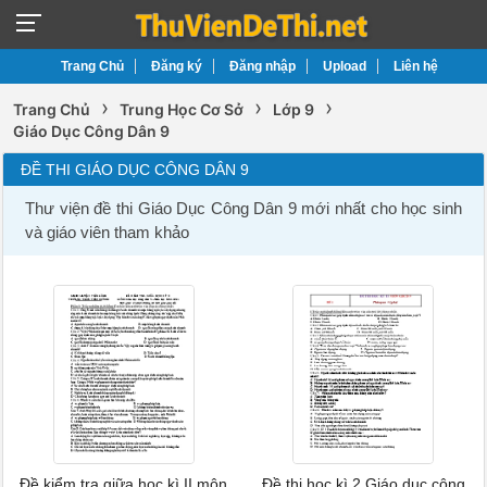
Trang Chủ
Đăng ký
Đăng nhập
Upload
Liên hệ
›
›
›
Trang Chủ
Trung Học Cơ Sở
Lớp 9
Giáo Dục Công Dân 9
ĐỀ THI GIÁO DỤC CÔNG DÂN 9
Thư viện đề thi Giáo Dục Công Dân 9 mới nhất cho học sinh
và giáo viên tham khảo
Đề kiểm tra giữa học kì II môn
Đề thi học kì 2 Giáo dục công