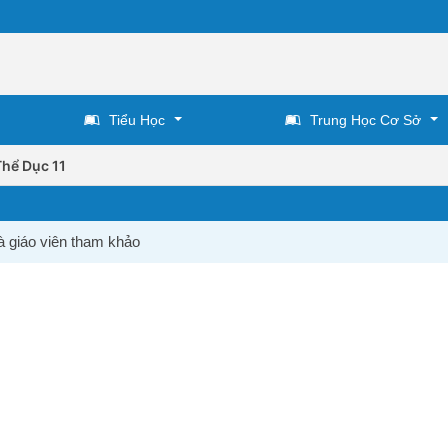
Tiểu Học
Trung Học Cơ Sở
Thể Dục 11
à giáo viên tham khảo