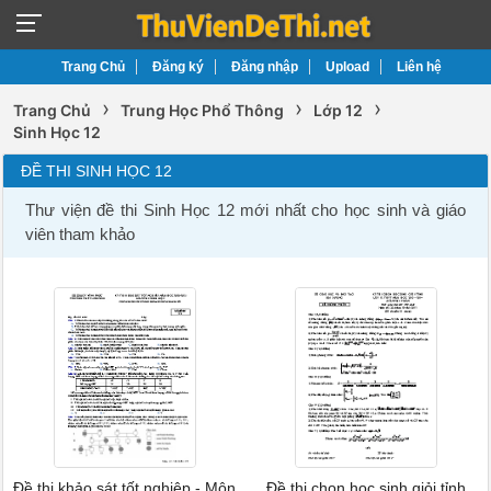
Trang Chủ
Đăng ký
Đăng nhập
Upload
Liên hệ
›
›
›
Trang Chủ
Trung Học Phổ Thông
Lớp 12
Sinh Học 12
ĐỀ THI SINH HỌC 12
Thư viện đề thi Sinh Học 12 mới nhất cho học sinh và giáo
viên tham khảo
Đề thi khảo sát tốt nghiệp - Môn
Đề thi chọn học sinh giỏi tỉnh