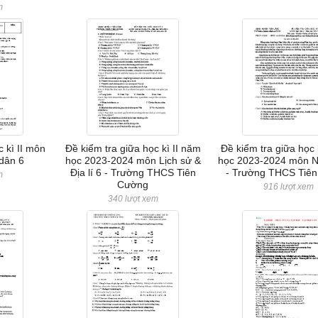
m
c kì II môn
Đề kiểm tra giữa học kì II năm
Đề kiểm tra giữa học 
dân 6
học 2023-2024 môn Lịch sử &
học 2023-2024 môn N
Địa lí 6 - Trường THCS Tiên
- Trường THCS Tiê
m
Cường
916 lượt xem
340 lượt xem