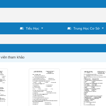
Tiểu Học
Trung Học Cơ Sở
o viên tham khảo