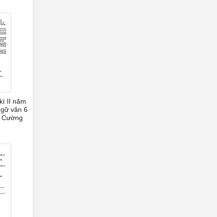
kì II năm
gữ văn 6
n Cường