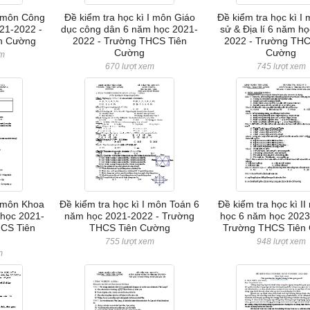
I môn Công
Đề kiểm tra học kì I môn Giáo
Đề kiểm tra học kì I 
21-2022 -
dục công dân 6 năm học 2021-
sử & Địa lí 6 năm h
n Cường
2022 - Trường THCS Tiên
2022 - Trường THC
Cường
Cường
em
670 lượt xem
745 lượt xem
I môn Khoa
Đề kiểm tra học kì I môn Toán 6
Đề kiểm tra học kì II
 học 2021-
năm học 2021-2022 - Trường
học 6 năm học 2023
HCS Tiên
THCS Tiên Cường
Trường THCS Tiên
755 lượt xem
948 lượt xem
m