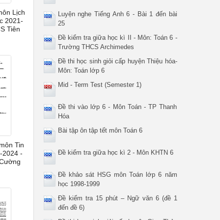
môn Lịch
Luyện nghe Tiếng Anh 6 - Bài 1 đến bài
ọc 2021-
25
S Tiên
Đề kiểm tra giữa học kì II - Môn: Toán 6 -
Trường THCS Archimedes
Đề thi học sinh giỏi cấp huyện Thiệu hóa-
Môn: Toán lớp 6
Mid - Term Test (Semester 1)
Đề thi vào lớp 6 - Môn Toán - TP Thanh
Hóa
Bài tập ôn tập tết môn Toán 6
 môn Tin
Đề kiểm tra giữa học kì 2 - Môn KHTN 6
-2024 -
 Cường
Đề khảo sát HSG môn Toán lớp 6 năm
học 1998-1999
Đề kiểm tra 15 phút – Ngữ văn 6 (đề 1
đến đề 6)