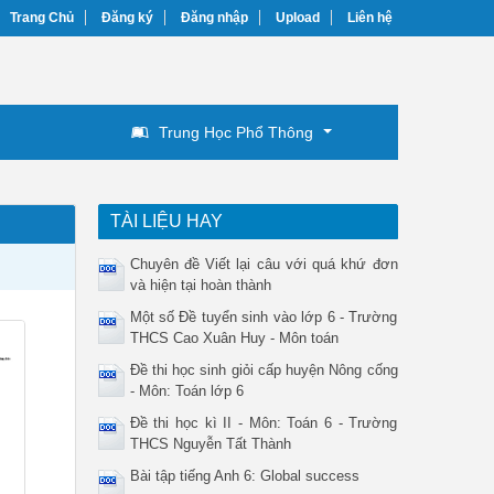
Trang Chủ
Đăng ký
Đăng nhập
Upload
Liên hệ
Trung Học Phổ Thông
TÀI LIỆU HAY
Chuyên đề Viết lại câu với quá khứ đơn
và hiện tại hoàn thành
Một số Đề tuyển sinh vào lớp 6 - Trường
THCS Cao Xuân Huy - Môn toán
Đề thi học sinh giỏi cấp huyện Nông cống
- Môn: Toán lớp 6
Đề thi học kì II - Môn: Toán 6 - Trường
THCS Nguyễn Tất Thành
Bài tập tiếng Anh 6: Global success