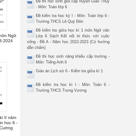
Đề thi học sinh giỏi cấp huyện Giao Thủy
- Môn: Toán lớp 6
Đề kiểm tra học kỳ I - Môn: Toán lớp 6 -
Trường THCS Lê Quý Đôn
Đề kiểm tra giữa học kì 1 môn Ngữ văn
I môn Ngữ
Lớp 6 Sách Kết nối tri thức với cuộc
3-2024
sống - Đề A - Năm học 2022-2023 (Có hướng
dẫn chấm)
Đề thi học sinh năng khiếu cấp trường -
Môn: Tiếng Anh 6
Giáo án Lịch sử 6 - Kiểm tra giữa kì 1
Đề kiểm tra học kì I - Môn: Toán 6 -
Trường THCS Trưng Vương
kì II năm
n học 6 -
 Cường