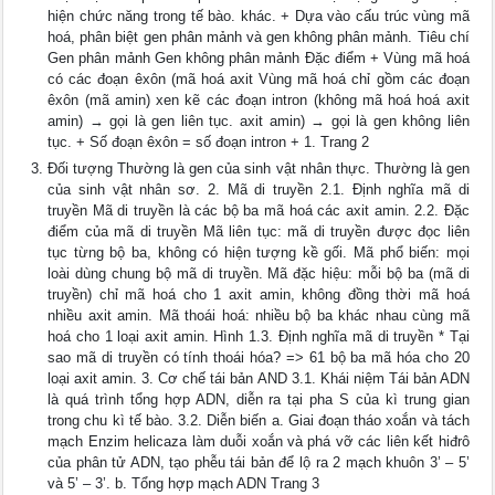
hiện chức năng trong tế bào. khác. + Dựa vào cấu trúc vùng mã
hoá, phân biệt gen phân mảnh và gen không phân mảnh. Tiêu chí
Gen phân mảnh Gen không phân mảnh Đặc điểm + Vùng mã hoá
có các đoạn êxôn (mã hoá axit Vùng mã hoá chỉ gồm các đoạn
êxôn (mã amin) xen kẽ các đoạn intron (không mã hoá hoá axit
amin) → gọi là gen liên tục. axit amin) → gọi là gen không liên
tục. + Số đoạn êxôn = số đoạn intron + 1. Trang 2
Đối tượng Thường là gen của sinh vật nhân thực. Thường là gen
của sinh vật nhân sơ. 2. Mã di truyền 2.1. Định nghĩa mã di
truyền Mã di truyền là các bộ ba mã hoá các axit amin. 2.2. Đặc
điểm của mã di truyền Mã liên tục: mã di truyền được đọc liên
tục từng bộ ba, không có hiện tượng kề gối. Mã phổ biến: mọi
loài dùng chung bộ mã di truyền. Mã đặc hiệu: mỗi bộ ba (mã di
truyền) chỉ mã hoá cho 1 axit amin, không đồng thời mã hoá
nhiều axit amin. Mã thoái hoá: nhiều bộ ba khác nhau cùng mã
hoá cho 1 loại axit amin. Hình 1.3. Định nghĩa mã di truyền * Tại
sao mã di truyền có tính thoái hóa? => 61 bộ ba mã hóa cho 20
loại axit amin. 3. Cơ chế tái bản AND 3.1. Khái niệm Tái bản ADN
là quá trình tổng hợp ADN, diễn ra tại pha S của kì trung gian
trong chu kì tế bào. 3.2. Diễn biến a. Giai đoạn tháo xoắn và tách
mạch Enzim helicaza làm duỗi xoắn và phá vỡ các liên kết hiđrô
của phân tử ADN, tạo phễu tái bản để lộ ra 2 mạch khuôn 3’ – 5’
và 5’ – 3’. b. Tổng hợp mạch ADN Trang 3