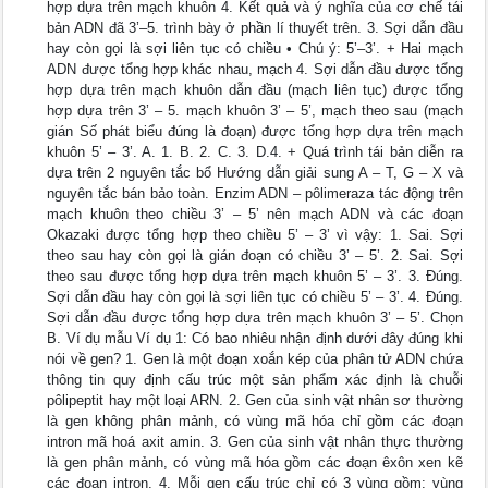
hợp dựa trên mạch khuôn 4. Kết quả và ý nghĩa của cơ chế tái
bản ADN đã 3’–5. trình bày ở phần lí thuyết trên. 3. Sợi dẫn đầu
hay còn gọi là sợi liên tục có chiều • Chú ý: 5’–3’. + Hai mạch
ADN được tổng hợp khác nhau, mạch 4. Sợi dẫn đầu được tổng
hợp dựa trên mạch khuôn dẫn đầu (mạch liên tục) được tổng
hợp dựa trên 3’ – 5. mạch khuôn 3’ – 5’, mạch theo sau (mạch
gián Số phát biểu đúng là đoạn) được tổng hợp dựa trên mạch
khuôn 5’ – 3’. A. 1. B. 2. C. 3. D.4. + Quá trình tái bản diễn ra
dựa trên 2 nguyên tắc bổ Hướng dẫn giải sung A – T, G – X và
nguyên tắc bán bảo toàn. Enzim ADN – pôlimeraza tác động trên
mạch khuôn theo chiều 3’ – 5’ nên mạch ADN và các đoạn
Okazaki được tổng hợp theo chiều 5’ – 3’ vì vậy: 1. Sai. Sợi
theo sau hay còn gọi là gián đoạn có chiều 3’ – 5’. 2. Sai. Sợi
theo sau được tổng hợp dựa trên mạch khuôn 5’ – 3’. 3. Đúng.
Sợi dẫn đầu hay còn gọi là sợi liên tục có chiều 5’ – 3’. 4. Đúng.
Sợi dẫn đầu được tổng hợp dựa trên mạch khuôn 3’ – 5’. Chọn
B. Ví dụ mẫu Ví dụ 1: Có bao nhiêu nhận định dưới đây đúng khi
nói về gen? 1. Gen là một đoạn xoắn kép của phân tử ADN chứa
thông tin quy định cấu trúc một sản phẩm xác định là chuỗi
pôlipeptit hay một loại ARN. 2. Gen của sinh vật nhân sơ thường
là gen không phân mảnh, có vùng mã hóa chỉ gồm các đoạn
intron mã hoá axit amin. 3. Gen của sinh vật nhân thực thường
là gen phân mảnh, có vùng mã hóa gồm các đoạn êxôn xen kẽ
các đoạn intron. 4. Mỗi gen cấu trúc chỉ có 3 vùng gồm: vùng