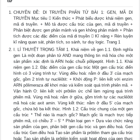
tử
CHUYÊN ĐỀ: DI TRUYỀN PHÂN TỬ BÀI 1: GEN, MÃ DI
TRUYỀN Mục tiêu  Kiến thức + Phát biểu được khái niệm gen,
mã di truyền. + Mô tả được cấu trúc của gen, mã di truyền +
Phân biệt được gen phân mảnh và gen không phân mảnh + Phân
tích được các đặc điểm của mã di truyền  Kĩ năng + Rèn luyện
kĩ năng quan sát, phân tích, so sánh, tư duy logic. Trang 1
I. LÍ THUYẾT TRỌNG TÂM 1. Khái niệm về gen 1.1. Định nghĩa
gen Là một đoạn phân tử AND mang thông tin mã hóa cho một
sản phẩm xác định là ARN hoặc chuỗi pôlipeptit. Hình 1.1. Khái
niệm gen 1.2. Đặc điểm của gen cấu trúc Một gen cấu trúc điển
hình có 3 vùng trình tự: Vùng điều hoà: nằm ở đầu 3’ của mạch
gốc, gồm 2 trình tự nuclêôtit: + Khởi động P: liên kết với enzim
ARN pôlimeraza để khơi mào và kiểm soát quá trình phiên mã. +
Vận hành O: liên kết với prôtêin ức chế làm ngừng quá trình
phiên mã. Vùng mã hoá: nằm ở giữa, gồm trình tự các nuclêôtit
mã hoá các axit amin. Vùng kết thúc: nằm ở đầu 5’ của mạch
gốc, chứa bộ ba kết thúc. Hình 1.2: Cấu trúc chung của một gen
cấu trúc * Thế nào là mạch gốc? Mạch gốc là mạch trực tiếp
phiên mã, có chiều 3’ – 5’ * Phân loại gen + Dựa vào chức năng
sản phẩm của gen, phân biệt gen cấu trúc và gen điều hoà. Gen
cấu trúc Gen điều hoà Tạo sản phẩm là prôtêin tham gia cấu trúc
hoặc Tạo sản phẩm là prôtêin kiểm soát hoạt động của gen thực