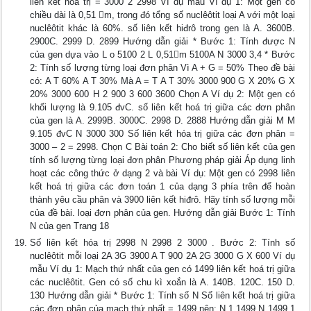
liên kết hoá trị = 3000 2 2998 Ví dụ mẫu Ví dụ 1: Một gen có
chiều dài là 0,51 m, trong đó tổng số nuclêôtit loại A với một loại
nuclêôtit khác là 60%. số liên kết hiđrô trong gen là A. 3600B.
2900C. 2999 D. 2899 Hướng dẫn giải * Bước 1: Tính được N
của gen dựa vào L o 5100 2 L 0,51m 5100A N 3000 3,4 * Bước
2: Tính số lượng từng loại đơn phân Vì A + G = 50% Theo đề bài
có: A T 60% A T 30% Mà A = T A T 30% 3000 900 G X 20% G X
20% 3000 600 H 2 900 3 600 3600 Chọn A Ví dụ 2: Một gen có
khối lượng là 9.105 đvC. số liên kết hoá trị giữa các đơn phân
của gen là A. 2999B. 3000C. 2998 D. 2888 Hướng dẫn giải M M
9.105 đvC N 3000 300 Số liên kết hóa trị giữa các đơn phân =
3000 – 2 = 2998. Chọn C Bài toán 2: Cho biết số liên kết của gen
tính số lượng từng loại đơn phân Phương pháp giải Áp dụng linh
hoạt các công thức ở dạng 2 và bài Ví dụ: Một gen có 2998 liên
kết hoá trị giữa các đơn toán 1 của dạng 3 phía trên để hoàn
thành yêu cầu phân và 3900 liên kết hiđrô. Hãy tính số lượng mỗi
của đề bài. loại đơn phân của gen. Hướng dẫn giải Bước 1: Tính
N của gen Trang 18
Số liên kết hóa trị 2998 N 2998 2 3000 . Bước 2: Tính số
nuclêôtit mỗi loại 2A 3G 3900 A T 900 2A 2G 3000 G X 600 Ví dụ
mẫu Ví dụ 1: Mạch thứ nhất của gen có 1499 liên kết hoá trị giữa
các nuclêôtit. Gen có số chu kì xoắn là A. 140B. 120C. 150 D.
130 Hướng dẫn giải * Bước 1: Tính số N Số liên kết hoá trị giữa
các đơn phân của mạch thứ nhất = 1499 nên: N 1 1499 N 1499 1