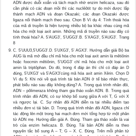
ADN được duỗi xoắn và tách mạch nhờ enzim helicaza, sau đó
cần phải có các đoạn mồi thì các nuclêôtit tự do mới được lắp
thành mạch ADN và đoạn Okazaki; các đoạn Okazaki được
ligaza nối thành mạch theo sau. Chọn B Ví dụ 4: Tính thoái hóa
của mã di truyền là hiện tượng nhiều bộ ba khác nhau cùng mã
hóa cho một loại axit amin. Những mã di truyền nào sau đây có
tính thoái hóa? A. 5’AUG3’, 5’UGG3’.B. 5’XAG3’, 5’AUG3’. Trang
8
C. 5’UUU3,5’UGG3’.D. 5’UXG3’, 5’ AGX3’. Hướng dẫn giải Bộ ba
AUG là mã mở đầu chỉ mã hóa cho một loại axit amin là mêtiônin
hoặc foocmin mêtiônin, 5’UGG3’ chỉ mã hóa cho một loại axit
amin là triptôphan. Do đó, trong 4 đáp án thì chỉ có đáp án D
đúng, 5’UXG3’ và 5’AGX3’cùng mã hóa axit amin Xêrin. Chọn D
Ví dụ 5: Khi nói về quá trình tái bản ADN ở tế bào nhân thực,
phát biểu nào sau đây không đúng? A. Trong quá trình nhân đôi,
ADN – pôlimeraza không tham gia tháo xoắn ADN. B. Trong quá
trình nhân đôi ADN, có sự khớp bổ sung giữa A với T, G với X
và ngược lại. C. Sự nhân đôi ADN diễn ra tại nhiều điểm tạo
nhiều đơn vị tái bản. D. Trong quá trình nhân đôi ADN, ligaza chỉ
tác động lên một trong hai mạch đơn mới tổng hợp từ một phân
tử ADN mẹ. Hướng dẫn giải A. Đúng. Tham gia tháo xoắn là vai
trò của enzim helicaza. B. Đúng. Tái bản ADN diễn ra theo
nguyên tắc bổ sung A – T; G – X. C. Đúng. Trên mỗi phân tử