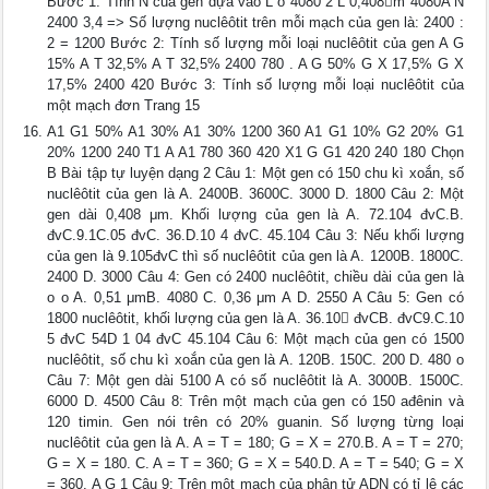
Bước 1: Tính N của gen dựa vào L o 4080 2 L 0,408m 4080A N
2400 3,4 => Số lượng nuclêôtit trên mỗi mạch của gen là: 2400 :
2 = 1200 Bước 2: Tính số lượng mỗi loại nuclêôtit của gen A G
15% A T 32,5% A T 32,5% 2400 780 . A G 50% G X 17,5% G X
17,5% 2400 420 Bước 3: Tính số lượng mỗi loại nuclêôtit của
một mạch đơn Trang 15
A1 G1 50% A1 30% A1 30% 1200 360 A1 G1 10% G2 20% G1
20% 1200 240 T1 A A1 780 360 420 X1 G G1 420 240 180 Chọn
B Bài tập tự luyện dạng 2 Câu 1: Một gen có 150 chu kì xoắn, số
nuclêôtit của gen là A. 2400B. 3600C. 3000 D. 1800 Câu 2: Một
gen dài 0,408 μm. Khối lượng của gen là A. 72.104 đvC.B.
đvC.9.1C.05 đvC. 36.D.10 4 đvC. 45.104 Câu 3: Nếu khối lượng
của gen là 9.105đvC thì số nuclêôtit của gen là A. 1200B. 1800C.
2400 D. 3000 Câu 4: Gen có 2400 nuclêôtit, chiều dài của gen là
o o A. 0,51 μmB. 4080 C. 0,36 μm A D. 2550 A Câu 5: Gen có
1800 nuclêôtit, khối lượng của gen là A. 36.10 đvCB. đvC9.C.10
5 đvC 54D 1 04 đvC 45.104 Câu 6: Một mạch của gen có 1500
nuclêôtit, số chu kì xoắn của gen là A. 120B. 150C. 200 D. 480 o
Câu 7: Một gen dài 5100 A có số nuclêôtit là A. 3000B. 1500C.
6000 D. 4500 Câu 8: Trên một mạch của gen có 150 ađênin và
120 timin. Gen nói trên có 20% guanin. Số lượng từng loại
nuclêôtit của gen là A. A = T = 180; G = X = 270.B. A = T = 270;
G = X = 180. C. A = T = 360; G = X = 540.D. A = T = 540; G = X
= 360. A G 1 Câu 9: Trên một mạch của phân tử ADN có tỉ lệ các