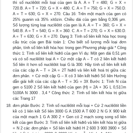
thì số nuclêôtit mỗi loại của gen là A. A = T = 480; G = X =
720.B. A = T = 720; G = X = 480. C. A = T = 750; G = X = 750.D.
A = T = 630; G = X = 270. Câu 16: Trên một mạch của gen có
25% guanin và 35% xitôzin. Chiều dài của gen bằng 0,306 μm.
Số lượng từng loại nuclêôtit của gen là A. A = T = 360; G = X =
540.B. A = T = 540; G = X = 360. C. A = T = 270; G = X = 630.D.
A = T = 630; G = X = 270. Dạng 3: Tính số liên kết hóa học trong
cấu trúc của gen Bài toán 1: Cho biết số lượng mỗi loại đơn
phân, tính số liên kết hóa học trong gen Phương pháp giải * Công
thức 1: Tính số liên kết hiđrô của gen Ví dụ: Một gen dài 0,51 μm
và có số nuclêôtit loại A + Cứ một cặp A – T có 2 liên kết hiđrô
Số liên ít hơn số nuclêôtit loại G là 300. Hãy tính số liên kết kết
của các cặp A – T = 2A = 2T hiđrô và liên kết hoá trị giữa các
đơn phân. + Cứ một cặp G – X có 3 liên kết hiđrô Số liên Hướng
dẫn giải kết của các cặp A – T = 3G = 3X Bước 1: Tính N của
gen o 5100 2 Số liên kết hiđrô của gen (H) = 2A + 3G L 0,51m
5100A N 3000 . 3,4 * Công thức 2: Tính số liên kết hóa trị giữa
các Trang 17
đơn phân Bước 2: Tính số nuclêôtit mỗi loại + Cứ 2 nuclêôtit liền
kề có 1 liên kết Số liên 3000 G A 1500 A T 600 2 N G X 900 kết
của một mạch 1 G A 300 2 + Gen có 2 mạch song song số liên
kết của gen Bước 3: Tính số liên kết hiđrô và liên kết hóa trị giữa
= N 2 các đơn phân + Số liên kết hiđrô H 2 600 3 900 3900 + Số