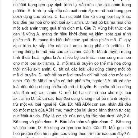
nulêôtit trong gen quy định trình tự sắp xếp các axit amin trong
prôtêin. B. trình tự sắp xếp các axit amin đựơc mã hoá trong gen
dưới dạng các bộ ba. C. ba nuclêôtit liền kề cùng loại hay khác
loại đều mã hoá cho một loại axit amin. D. một bộ ba mã hoá cho
một axit amin trong quá trình dịch mã. Câu 7: Vùng kết thúc của
gen là vùng A. mang tín hiệu khởi động và kiểm soát quá trình
phiên mã. B. mang tín hiệu kết thúc quá trình phiên mã. C. quy
định trình tự sắp xếp các axit amin trong phân tử prôtêin. D.
mang thông tin mã hoá các axit amin. Câu 8: Mã di truyền mang
tính thoái hoá, nghĩa là A. nhiều bộ ba khác nhau cùng mã hoá
cho một loại axit amin. B. mỗi mã di truyền có thể mã hóa đòng
thời nhiều axit amin. C. tất cả các loài đều dùng chung một bộ
mã di truyền. D. một bộ ba mã di truyền chỉ mã hoá cho một axit
amin. Câu 9: Mã di truyền có tính phổ biến, nghĩa là A. tất cả các
loài đều dùng chung nhiều bộ mã di truyền. B. nhiều bộ ba cùng
xác định một axit amin. C. mỗi bộ ba chỉ mã hóa cho một loại
axit amin D. tất cả các loài đều dùng chung một bộ mã di truyền,
trừ một vài loài ngoại lệ. Câu 10: Mỗi ADN con sau nhân đôi đều
có một mạch của ADN mẹ, mạch còn lại được hình thành từ các
nuclêôtit tự do. Đây là cơ sở của nguyên tắc nào dưới đây? A.
Bổ sung và gián đoạn. B. Bán bảo toàn và gián đoạn. C. Bổ sung
và bảo toàn. D. Bổ sung và bán bảo toàn. Câu 11: Mỗi gen mã
hoá prôtêin điển hình gồm các vùng theo trình tự nào sau đây? A.