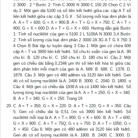
2 3000 . 2 * Bước 2: Tính C 3000 N 3000 C 150 20 Chọn C 2 Ví
dụ 2: Một gen dài 5100 và số liên kết hiđrô giữa các cặp A T số
liên kết hiđrô giữa các cặp 3 G X . Số lượng mỗi loại đơn phân là
A. A = T = 600; G = X = 900.B. A = T = G = X = 750. C. A = T =
900; G = X = 600.D. A = T = G = X = 650. Hướng dẫn giải Bước
1: Tính số nuclêôtit của gen o 5100 2 L 5100A N 3000 3,4 Bước
2: Tính số lượng của loại đơn phân 2 3000 2A 3G A T G X 750 3
4 Chọn B Bài tập tự luyện dạng 3 Câu 1: Một gen có chứa 600
cặp A – T và 3900 liên kết hiđrô. Số chu kì xoắn của gen là A. 90
chu kì. B. 120 chu kì. C. 150 chu kì. D. 180 chu kì. Câu 2: Một
gen có chiều dài bằng 0,2346 μm thì số liên kết hóa trị giữa các
đơn phân trên mỗi mạch của gen là A. 689. B. 688. C. 1378. D.
1879. Câu 3: Một gen có 480 ađênin và 3120 liên kết hiđrô. Gen
đó có số lượng nuclêôtit là A. 2400 B. 3000. C. 2040. D. 1800. o
Câu 4: Một gen có chiều dài 1938 A và có 1490 liên kết hiđrô. Số
lượng từng loại nuclêôtit của gen là A. A = T = 250; G = X = 340.
B. A = T = 340; G = X = 250. Trang 19
C. A = T = 350; G = X = 220. D. A = T = 220; G = X = 350. Câu
5: Gen có chiều dài là 0,51 m và 3900 liên kết hiđrô. Số
nuclêôtit mỗi loại là A. A = T = 900; G = X = 600. B. A = T = 600;
G = X = 900. C. A = T = 75Q; G = x = 750. D. A = T = 1050; G =
X = 450. Câu 6: Một gen có 480 ađênin và 3120 liên kết hiđrô.
Gen đó có số lượng nuclêôtit là A. 1800. B. 2400. C. 3000. D.