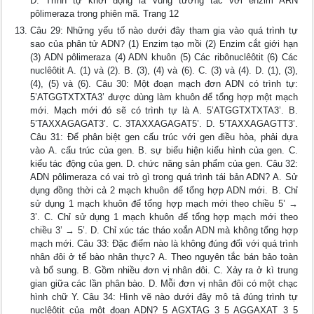
D. Trình tự khởi động là vùng tương tác với enzim ARN
pôlimeraza trong phiên mã. Trang 12
Câu 29: Những yếu tố nào dưới đây tham gia vào quá trình tự
sao của phân tử ADN? (1) Enzim tạo mồi (2) Enzim cắt giới hạn
(3) ADN pôlimeraza (4) ADN khuôn (5) Các ribônuclêôtit (6) Các
nuclêôtit A. (1) và (2). B. (3), (4) và (6). C. (3) và (4). D. (1), (3),
(4), (5) và (6). Câu 30: Một đoạn mạch đơn ADN có trình tự:
5’ATGGTXTXTA3’ được dùng làm khuôn để tổng hợp một mạch
mới. Mạch mới đó sẽ có trình tự là A. 5’ATGGTXTXTA3’. B.
5’TAXXAGAGAT3’. C. 3TAXXAGAGAT5’. D. 5’TAXXAGAGTT3’.
Câu 31: Để phân biệt gen cấu trúc với gen điều hòa, phải dựa
vào A. cấu trúc của gen. B. sự biểu hiện kiểu hình của gen. C.
kiểu tác động của gen. D. chức năng sản phẩm của gen. Câu 32:
ADN pôlimeraza có vai trò gì trong quá trình tái bản ADN? A. Sử
dụng đồng thời cả 2 mạch khuôn để tổng hợp ADN mới. B. Chỉ
sử dụng 1 mạch khuôn để tổng hợp mạch mới theo chiều 5’ →
3’. C. Chỉ sử dụng 1 mạch khuôn để tổng hợp mạch mới theo
chiều 3’ → 5’. D. Chỉ xúc tác tháo xoắn ADN mà không tổng hợp
mạch mới. Câu 33: Đặc điểm nào là không đúng đối với quá trình
nhân đôi ở tế bào nhân thực? A. Theo nguyên tắc bán bảo toàn
và bổ sung. B. Gồm nhiều đơn vị nhân đôi. C. Xảy ra ở kì trung
gian giữa các lần phân bào. D. Mỗi đơn vị nhân đôi có một chạc
hình chữ Y. Câu 34: Hình vẽ nào dưới đây mô tả đúng trình tự
nuclêôtit của một đoạn ADN? 5 AGXTAG 3 5 AGGAXAT 3 5