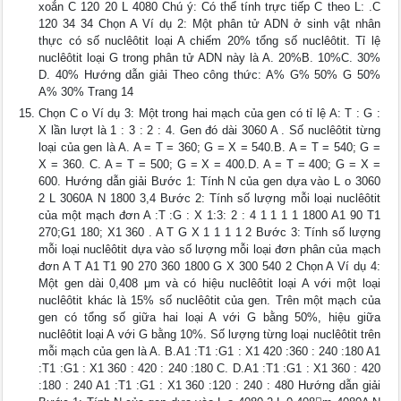
xoắn C 120 20 L 4080 Chú ý: Có thể tính trực tiếp C theo L: .C
120 34 34 Chọn A Ví dụ 2: Một phân tử ADN ở sinh vật nhân
thực có số nuclêôtit loại A chiếm 20% tổng số nuclêôtit. Tỉ lệ
nuclêôtit loại G trong phân tử ADN này là A. 20%B. 10%C. 30%
D. 40% Hướng dẫn giải Theo công thức: A% G% 50% G 50%
A% 30% Trang 14
Chọn C o Ví dụ 3: Một trong hai mạch của gen có tỉ lệ A: T : G :
X lần lượt là 1 : 3 : 2 : 4. Gen đó dài 3060 A . Số nuclêôtit từng
loại của gen là A. A = T = 360; G = X = 540.B. A = T = 540; G =
X = 360. C. A = T = 500; G = X = 400.D. A = T = 400; G = X =
600. Hướng dẫn giải Bước 1: Tính N của gen dựa vào L o 3060
2 L 3060A N 1800 3,4 Bước 2: Tính số lượng mỗi loại nuclêôtit
của một mạch đơn A :T :G : X 1:3: 2 : 4 1 1 1 1 1800 A1 90 T1
270;G1 180; X1 360 . A T G X 1 1 1 1 2 Bước 3: Tính số lượng
mỗi loại nuclêôtit dựa vào số lượng mỗi loại đơn phân của mạch
đơn A T A1 T1 90 270 360 1800 G X 300 540 2 Chọn A Ví dụ 4:
Một gen dài 0,408 μm và có hiệu nuclêôtit loại A với một loại
nuclêôtit khác là 15% số nuclêôtit của gen. Trên một mạch của
gen có tổng số giữa hai loại A với G bằng 50%, hiệu giữa
nuclêôtit loại A với G bằng 10%. Số lượng từng loại nuclêôtit trên
mỗi mạch của gen là A. B.A1 :T1 :G1 : X1 420 :360 : 240 :180 A1
:T1 :G1 : X1 360 : 420 : 240 :180 C. D.A1 :T1 :G1 : X1 360 : 420
:180 : 240 A1 :T1 :G1 : X1 360 :120 : 240 : 480 Hướng dẫn giải