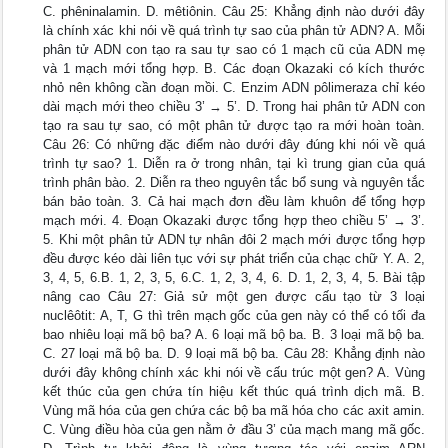
C. phêninalamin. D. mêtiônin. Câu 25: Khẳng định nào dưới đây
là chính xác khi nói về quá trình tự sao của phân tử ADN? A. Mỗi
phân tử ADN con tạo ra sau tự sao có 1 mạch cũ của ADN mẹ
và 1 mạch mới tổng hợp. B. Các đoạn Okazaki có kích thước
nhỏ nên không cần đoạn mồi. C. Enzim ADN pôlimeraza chỉ kéo
dài mạch mới theo chiều 3’ → 5’. D. Trong hai phân tử ADN con
tạo ra sau tự sao, có một phân tử được tạo ra mới hoàn toàn.
Câu 26: Có những đặc điểm nào dưới đây đúng khi nói về quá
trình tự sao? 1. Diễn ra ở trong nhân, tại kì trung gian của quá
trình phân bào. 2. Diễn ra theo nguyên tắc bổ sung và nguyên tắc
bán bảo toàn. 3. Cả hai mạch đơn đều làm khuôn để tổng hợp
mạch mới. 4. Đoạn Okazaki được tổng hợp theo chiều 5’ → 3’.
5. Khi một phân tử ADN tự nhân đôi 2 mạch mới được tổng hợp
đều được kéo dài liên tục với sự phát triển của chạc chữ Y. A. 2,
3, 4, 5, 6.B. 1, 2, 3, 5, 6.C. 1, 2, 3, 4, 6. D. 1, 2, 3, 4, 5. Bài tập
nâng cao Câu 27: Giả sử một gen được cấu tạo từ 3 loại
nuclêôtit: A, T, G thì trên mạch gốc của gen này có thể có tối đa
bao nhiêu loại mã bộ ba? A. 6 loại mã bộ ba. B. 3 loại mã bộ ba.
C. 27 loại mã bộ ba. D. 9 loại mã bộ ba. Câu 28: Khẳng định nào
dưới đây không chính xác khi nói về cấu trúc một gen? A. Vùng
kết thúc của gen chứa tín hiệu kết thúc quá trình dịch mã. B.
Vùng mã hóa của gen chứa các bộ ba mã hóa cho các axit amin.
C. Vùng điều hòa của gen nằm ở đầu 3’ của mạch mang mã gốc.