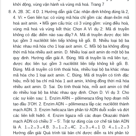
khởi động, vùng vận hành và vùng mã hoá. Trang 7
A. 2B. 3C. 4 D. 1 Hướng dẫn giải Các nhận định không đúng là 2,
4. Vì: • Gen liên tục có vùng mã hóa chỉ gồm các đoạn êxôn mã
hoá axit amin. • Mỗi gen cấu trúc có 3 vùng gồm: vùng điều hoà,
vùng mã hoá và vùng kết thúc Chọn A Ví dụ 2: Mã di truyền
không có đặc điểm nào sau đây? A. Mã di truyền được đọc liên
tục gồm 3 nuclêôtit liên tiếp không kề gối. B. Nhiều loại bộ ba
khác nhau mã hóa cho 1 loại axit amin. C. Mỗi bộ ba không đồng
thời mã hóa nhiều axit amin. D. Nhiều loại axit amin do một bộ ba
quy định. Hướng dẫn giải A. Đúng. Mã di truyền là mã liên tục,
được đọc liên tục gồm 3 nuclêôtit liên tiếp không kề gối. B.
Đúng. Mã di truyền có tính thoái hóa, nhiều loại bộ ba khác nhau
mã hóa cho 1 loại axit amin. C. Đúng. Mã di truyền có tính đặc
hiệu, mỗi bộ ba chỉ mã hóa 1 axit amin, không đồng thời mã hóa
nhiều axit amin. D. Sai. Do tính thoái hóa, mỗi axit amin có thể
do nhiều loại bộ ba khác nhau quy định. Chọn D. Ví dụ 3: Cho
các sự kiện sau: 1. Enzim ARN – pôlimeraza tổng hợp đoạn mồi
tạo đầu 3’OH. 2. Enzim ADN – pôlimeraza lắp các nuclêôtit thành
mạch ADN. 3. Enzim helicaza làm phân tử ADN duỗi xoắn và đứt
các liên kết hiđrô. 4. Enzim ligaza nối các đoạn Okazaki thành
mạch ADN có chiều 3’ – 5’. Trật tự đúng của cơ chế tái bản ADN
là A. 1→2→3→4.B. 3→1→2→4C. 2→3→4→1 D. 4→1→2→3
Hướng dẫn giải Quá trình tái bản chỉ được diễn ra khi phân tử