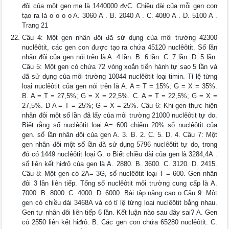
đôi của một gen mẹ là 1440000 đvC. Chiều dài của mỗi gen con
tạo ra là o o o o A. 3060 A . B. 2040 A . C. 4080 A . D. 5100 A .
Trang 21
Câu 4: Một gen nhân đôi đã sử dụng của môi trường 42300
nuclêôtit, các gen con được tạo ra chứa 45120 nuclêôtit. Số lần
nhân đôi của gen nói trên là A. 4 lần. B. 6 lần. C. 7 lần. D. 5 lần.
Câu 5: Một gen có chứa 72 vòng xoắn tiến hành tự sao 5 lần và
đã sử dụng của môi trường 10044 nuclêôtit loại timin. Tỉ lệ từng
loại nuclêôtit của gen nói trên là A. A = T = 15%; G = X = 35%.
B. A = T = 27,5%; G = X = 22,5%. C. A = T = 22,5%; G = X =
27,5%. D A = T = 25%; G = X = 25%. Câu 6: Khi gen thực hiện
nhân đôi một số lần đã lấy của môi trường 21000 nuclêôtit tự do.
Biết rằng số nuclêôtit loại A= 600 chiếm 20% số nuclêôtit của
gen. số lần nhân đôi của gen A. 3. B. 2. C. 5. D. 4. Câu 7: Một
gen nhân đôi một số lần đã sử dụng 5796 nuclêôtit tự do, trong
đó có 1449 nuclêôtit loại G. o Biết chiều dài của gen là 3284,4A .
số liên kết hiđrô của gen là A. 2880. B. 3600. C. 3120. D. 2415.
Câu 8: Một gen có 2A= 3G, số nuclêôtit loại T = 600. Gen nhân
đôi 3 lần liên tiếp. Tổng số nuclêôtit môi trường cung cấp là A.
7000. B. 8000. C. 4000. D. 6000. Bài tập nâng cao o Câu 9: Một
gen có chiều dài 3468A và có tỉ lệ từng loại nuclêôtit bằng nhau.
Gen tự nhân đôi liên tiếp 6 lần. Kết luận nào sau đây sai? A. Gen
có 2550 liên kết hiđrô. B. Các gen con chứa 65280 nuclêôtit. C.