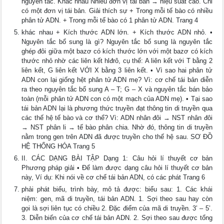
nguyên tắc. Khác nhau Nhiều đơn vị tái bản → hiệu suất cao. Chỉ
có một đơn vị tái bản. Giải thích sự + Trong mỗi tế bào có nhiều
phân tử ADN. + Trong mỗi tế bào có 1 phân tử ADN. Trang 4
khác nhau + Kích thước ADN lớn. + Kích thước ADN nhỏ. •
Nguyên tắc bổ sung là gì? Nguyên tắc bổ sung là nguyên tắc
ghép đôi giữa một bazơ có kích thước lớn với một bazơ có kích
thước nhỏ nhờ các liên kết hlđrô, cụ thể: A liên kết với T bằng 2
liên kết, G liên kết VỚI X bằng 3 liên kết. • Vì sao hai phân tử
ADN con lại giống hệt phân tử ADN mẹ? Vì: cơ chế tái bản diễn
ra theo nguyên tắc bổ sung A – T; G – X và nguyên tắc bán bảo
toàn (mỗi phân tử ADN con có một mạch của ADN mẹ). • Tại sao
tái bản ADN lại là phương thức truyền đạt thông tin di truyền qua
các thế hệ tế bào và cơ thể? Vì: ADN nhân đôi → NST nhân đôi
→ NST phân li → tế bào phân chia. Nhờ đó, thông tin di truyền
nằm trong gen trên ADN đã được truyền cho thế hệ sau. SƠ ĐỒ
HỆ THỐNG HÓA Trang 5
II. CÁC DẠNG BÀI TẬP Dạng 1: Câu hỏi lí thuyết cơ bản
Phương pháp giải • Để làm được dạng câu hỏi lí thuyết cơ bản
này, Ví dụ: Khi nói về cơ chế tái bản ADN, có các phát Trang 6
phải phát biểu, trình bày, mô tả được: biểu sau: 1. Các khái
niệm: gen, mã di truyền, tái bản ADN. 1. Sợi theo sau hay còn
gọi là sợi liên tục có chiều 2. Đặc điểm của mã di truyền. 3’ – 5’.
3. Diễn biến của cơ chế tái bản ADN. 2. Sợi theo sau được tổng