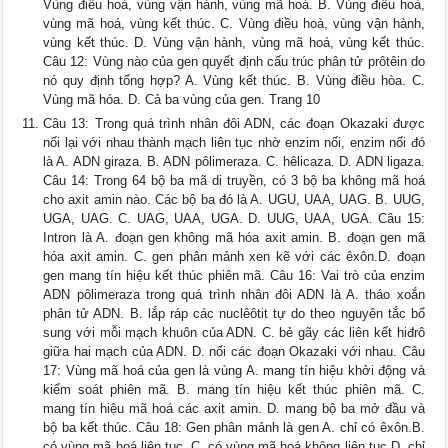
Vùng điều hoà, vùng vận hành, vùng mã hoá. B. Vùng điều hoà,
vùng mã hoá, vùng kết thúc. C. Vùng điều hoà, vùng vận hành,
vùng kết thúc. D. Vùng vận hành, vùng mã hoá, vùng kết thúc.
Câu 12: Vùng nào của gen quyết định cấu trúc phân tử prôtêin do
nó quy định tổng hợp? A. Vùng kết thúc. B. Vùng điều hòa. C.
Vùng mã hóa. D. Cả ba vùng của gen. Trang 10
Câu 13: Trong quá trình nhân đôi ADN, các đoạn Okazaki được
nối lại với nhau thành mạch liên tục nhờ enzim nối, enzim nối đó
là A. ADN giraza. B. ADN pôlimeraza. C. hêlicaza. D. ADN ligaza.
Câu 14: Trong 64 bộ ba mã di truyền, có 3 bộ ba không mã hoá
cho axit amin nào. Các bộ ba đó là A. UGU, UAA, UAG. B. UUG,
UGA, UAG. C. UAG, UAA, UGA. D. UUG, UAA, UGA. Câu 15:
Intron là A. đoạn gen không mã hóa axit amin. B. đoạn gen mã
hóa axit amin. C. gen phân mảnh xen kẽ với các êxôn.D. đoạn
gen mang tín hiệu kết thúc phiên mã. Câu 16: Vai trò của enzim
ADN pôlimeraza trong quá trình nhân đôi ADN là A. tháo xoắn
phân tử ADN. B. lắp ráp các nuclêôtit tự do theo nguyên tắc bổ
sung với mỗi mạch khuôn của ADN. C. bẻ gãy các liên kết hiđrô
giữa hai mạch của ADN. D. nối các đoạn Okazaki với nhau. Câu
17: Vùng mã hoá của gen là vùng A. mang tín hiệu khởi động và
kiểm soát phiên mã. B. mang tín hiệu kết thúc phiên mã. C.
mang tín hiệu mã hoá các axit amin. D. mang bộ ba mở đầu và
bộ ba kết thúc. Câu 18: Gen phân mảnh là gen A. chỉ có êxôn.B.
có vùng mã hoá liên tục. C. có vùng mã hoá không liên tục.D. chỉ