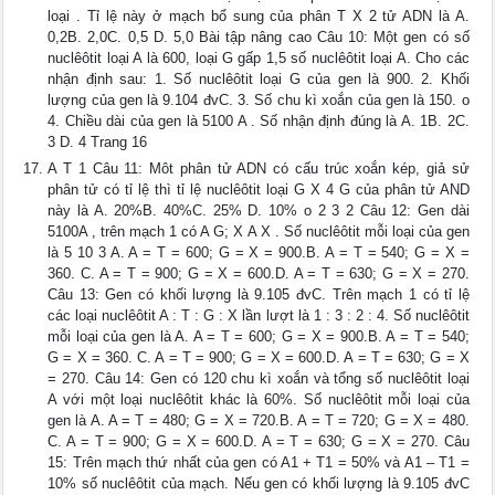
loại . Tỉ lệ này ở mạch bổ sung của phân T X 2 tử ADN là A.
0,2B. 2,0C. 0,5 D. 5,0 Bài tập nâng cao Câu 10: Một gen có số
nuclêôtit loại A là 600, loại G gấp 1,5 số nuclêôtit loại A. Cho các
nhận định sau: 1. Số nuclêôtit loại G của gen là 900. 2. Khối
lượng của gen là 9.104 đvC. 3. Số chu kì xoắn của gen là 150. o
4. Chiều dài của gen là 5100 A . Số nhận định đúng là A. 1B. 2C.
3 D. 4 Trang 16
A T 1 Câu 11: Môt phân tử ADN có cấu trúc xoắn kép, giả sử
phân tử có tỉ lệ thì tỉ lệ nuclêôtit loại G X 4 G của phân tử AND
này là A. 20%B. 40%C. 25% D. 10% o 2 3 2 Câu 12: Gen dài
5100A , trên mạch 1 có A G; X A X . Số nuclêôtit mỗi loại của gen
là 5 10 3 A. A = T = 600; G = X = 900.B. A = T = 540; G = X =
360. C. A = T = 900; G = X = 600.D. A = T = 630; G = X = 270.
Câu 13: Gen có khối lượng là 9.105 đvC. Trên mạch 1 có tỉ lệ
các loại nuclêôtit A : T : G : X lần lượt là 1 : 3 : 2 : 4. Số nuclêôtit
mỗi loại của gen là A. A = T = 600; G = X = 900.B. A = T = 540;
G = X = 360. C. A = T = 900; G = X = 600.D. A = T = 630; G = X
= 270. Câu 14: Gen có 120 chu kì xoắn và tổng số nuclêôtit loại
A với một loại nuclêôtit khác là 60%. Số nuclêôtit mỗi loại của
gen là A. A = T = 480; G = X = 720.B. A = T = 720; G = X = 480.
C. A = T = 900; G = X = 600.D. A = T = 630; G = X = 270. Câu
15: Trên mạch thứ nhất của gen có A1 + T1 = 50% và A1 – T1 =
10% số nuclêôtit của mạch. Nếu gen có khối lượng là 9.105 đvC