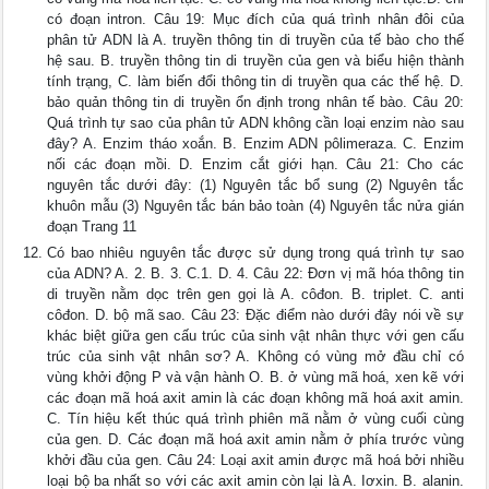
có đoạn intron. Câu 19: Mục đích của quá trình nhân đôi của
phân tử ADN là A. truyền thông tin di truyền của tế bào cho thế
hệ sau. B. truyền thông tin di truyền của gen và biểu hiện thành
tính trạng, C. làm biến đổi thông tin di truyền qua các thế hệ. D.
bảo quản thông tin di truyền ổn định trong nhân tế bào. Câu 20:
Quá trình tự sao của phân tử ADN không cần loại enzim nào sau
đây? A. Enzim tháo xoắn. B. Enzim ADN pôlimeraza. C. Enzim
nối các đoạn mồi. D. Enzim cắt giới hạn. Câu 21: Cho các
nguyên tắc dưới đây: (1) Nguyên tắc bổ sung (2) Nguyên tắc
khuôn mẫu (3) Nguyên tắc bán bảo toàn (4) Nguyên tắc nửa gián
đoạn Trang 11
Có bao nhiêu nguyên tắc được sử dụng trong quá trình tự sao
của ADN? A. 2. B. 3. C.1. D. 4. Câu 22: Đơn vị mã hóa thông tin
di truyền nằm dọc trên gen gọi là A. côđon. B. triplet. C. anti
côđon. D. bộ mã sao. Câu 23: Đặc điểm nào dưới đây nói về sự
khác biệt giữa gen cấu trúc của sinh vật nhân thực với gen cấu
trúc của sinh vật nhân sơ? A. Không có vùng mở đầu chỉ có
vùng khởi động P và vận hành O. B. ở vùng mã hoá, xen kẽ với
các đoạn mã hoá axit amin là các đoạn không mã hoá axit amin.
C. Tín hiệu kết thúc quá trình phiên mã nằm ở vùng cuối cùng
của gen. D. Các đoạn mã hoá axit amin nằm ở phía trước vùng
khởi đầu của gen. Câu 24: Loại axit amin được mã hoá bởi nhiều
loại bộ ba nhất so với các axit amin còn lại là A. Iơxin. B. alanin.