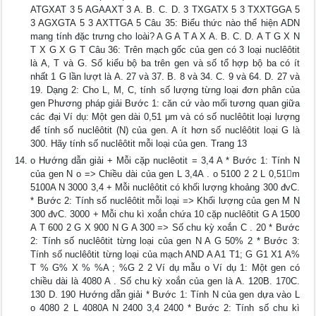
ATGXAT 3 5 AGAAXT 3 A. B. C. D. 3 TXGATX 5 3 TXXTGGA 5
3 AGXGTA 5 3 AXTTGA 5 Câu 35: Biểu thức nào thể hiện ADN
mang tính đặc trưng cho loài? A G A T A X A. B. C. D. A T G X N
T X G X G T Câu 36: Trên mạch gốc của gen có 3 loại nuclêôtit
là A, T và G. Số kiểu bộ ba trên gen và số tổ hợp bộ ba có ít
nhất 1 G lần lượt là A. 27 và 37. B. 8 và 34. C. 9 và 64. D. 27 và
19. Dạng 2: Cho L, M, C, tính số lượng từng loại đơn phân của
gen Phương pháp giải Bước 1: căn cứ vào mối tương quan giữa
các đại Ví dụ: Một gen dài 0,51 μm và có số nuclêôtit loại lượng
để tính số nuclêôtit (N) của gen. A ít hơn số nuclêôtit loại G là
300. Hãy tính số nuclêôtit mỗi loại của gen. Trang 13
o Hướng dẫn giải + Mỗi cặp nuclêotit = 3,4 A * Bước 1: Tính N
của gen N o => Chiều dài của gen L 3,4A . o 5100 2 2 L 0,51m
5100A N 3000 3,4 + Mỗi nuclêôtit có khối lượng khoảng 300 đvC.
* Bước 2: Tính số nuclêôtit mỗi loại => Khối lượng của gen M N
300 đvC. 3000 + Mỗi chu kì xoắn chứa 10 cặp nuclêôtit G A 1500
A T 600 2 G X 900 N G A 300 => Số chu kỳ xoắn C . 20 * Bước
2: Tính số nuclêôtit từng loại của gen N A G 50% 2 * Bước 3:
Tính số nuclêôtit từng loại của mạch AND A A1 T1; G G1 X1 A%
T % G% X % %A ; %G 2 2 Ví dụ mẫu o Ví dụ 1: Một gen có
chiều dài là 4080 A . Số chu kỳ xoắn của gen là A. 120B. 170C.
130 D. 190 Hướng dẫn giải * Bước 1: Tính N của gen dựa vào L
o 4080 2 L 4080A N 2400 3,4 2400 * Bước 2: Tính số chu kì