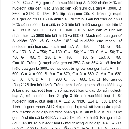
2040. Câu 7: Một gen có số nuclêôtit loại A là 900 chiếm 30% số
nuclêôtit của gen. Xác định số liên kết hiđrô của gen A. 3900. B.
3600. c.3120. D. 1250. Bài tập nâng cao Câu 8: Trên một mạch
của gen có chứa 150 ađênin và 120 timin. Gen nói trên có chứa
20% số nuclêôtit loại xitôzin. Số liên kết hiđrô của gen nói trên là
A. 1080 B. 900. C. 1120. D. 1040. Câu 9: Một gen ở sinh vật
nhân thực có 3900 liên kết hiđrô và 900 G. Mạch một của gen có
A chiếm 30% và G chiếm 10% số nuclêôtit của mạch, số
nuclêôtit mỗi loại của mạch một là A. A = 450; T = 150; G = 750;
X = 150. B. A = 750; T = 150; G = 150; X = 150. C. A = 150; T =
450; G = 750; X = 150. D. A = 450; T = 150; G = 150; X = 750.
Câu 10: Trên một mạch của gen có 25% G và 35% X, số liên kết
hiđrô của gen là 3900. số nuclêôtit từng loại của gen là A. A = T =
600; G = X = 900. B. A = T = 870; G = X = 630. C. A = T = 630;
G = X = 870 D. A = T = 900; G = X = 600. Câu 11: Một gen có
tổng 2128 liên kết hiđrô. Trên mạch 1 của gen có số nuclêôtit loại
A bằng số nuclêôtit loại T; số nuclêôtit loại G gấp đôi số nuclêôtit
loại A; số nuclêôtit loại X gấp 3 lần số nuclêôtit loại T. Số
nuclêôtit loại A của gen là A. 112 B. 448C. 224 D. 336 Dạng 4:
Tính số gen/ mạch AND được tổng hợp và số lượng đơn phân
môi trường cung cấp Phương pháp giải Ví dụ mẫu o Ví dụ 1: Một
gen có chiều dài là 4080A và có 3120 liên kết hiđrô. Khi gen nhân
đôi 3 lần thì số nuclêôtit loại G môi trường cung cấp là A. 5760B.
5040C. 5100 D. 4500 Hướng dẫn giải * Bước 1: Tính N của gen