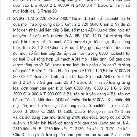
dựa vào L o 4080 2 L 4080A N 2400 3,4 * Bước 2: Tính số
nuclêôtit loại G Trang 20
2A 3G 3120 G 720 2A 2G 2400 * Bước 3: Tính số nuclêôtit loại G
của môi trường cung cấp 3 Gmt 2 1 720 5040 Chọn B Ví dụ 2:
Một gen nhân đôi liên tiếp 3 lần. số mạch ADN được tổng hợp từ
nguyên liệu của môi trường là A. 8B. 10C. 12 D. 14 Hướng dẫn
giải Khi k = 3 thì số mạch ADN mới được tổng hợp theo công
thức tính: 23 1 2 14 Chọn D Ví dụ 3: Một gen dài 0,51 m tự nhân
đôi một số lần liên tiếp đã lấy của môi trường 6300 nuclêôtit tự
do loại G để tổng hợp 14 mạch ADN mới. Hãy tính: Số gen con
được tổng hợp? Số lương từng loại đơn phân của gen? Hướng
dẫn giải * Bước 1: Tính N của gen o 5100 2 L 0,51m 5100A N
3000 3,4 * Bước 2: Tính số lần tái bản Số mạch AND mới = 14
2k 1 2 14 k 3 Số gen con: 23 8 * Bước 3: Tính số lượng từng
loại đơn phân của gen k 3; Gmt 6300 Vậy: 6300 23 1 G G 900
3000 G X 900 A T 900 600 2 Bài tập tự luyện dạng 4 Bài tập cơ
bản o Câu 1: Một đoạn ADN có chiều dài là 5100A . Khi nhân đôi
một lần, môi trường nội bào cung cấp số nuclêôtit tự do là A.
3000. B. 2000. C. 2500. D. 1500. Câu 2: Một gen nhân đôi 1 lần
và đã sử dụng của môi trường 2400 nuclêôtit, trong đó có 20%
ađênin. số liên kết hiđrô có trong mỗi gen con được tạo ra là A.
2310 liên kết. B. 1230 liên kết. C. 2130 liên kết. D. 3120 liên kết.
Câu 3: Tổng khối lượng của các gen con tạo ra sau 2 lần nhân