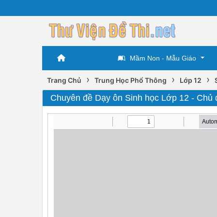
Mầm Non - Mẫu Giáo
›
›
›
Trang Chủ
Trung Học Phổ Thông
Lớp 12
Chuyên đề Dạy ôn Sinh học Lớp 12 - Chủ đ