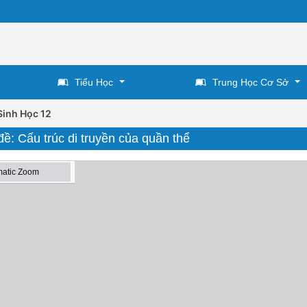
Tiểu Học
Trung Học Cơ Sở
Sinh Học 12
ề: Cấu trúc di truyền của quần thể