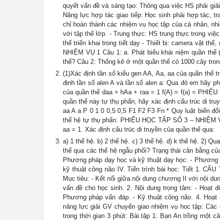
quyết vấn đề và sáng tạo: Thông qua việc HS phải giải
Năng lực hợp tác giao tiếp: Học sinh phải hợp tác, 
chỉ hoàn thành các nhiệm vụ học tập của cá nhân, nh
với tập thể lớp. - Trung thực: HS trung thực trong việ
thể triển khai trong tiết dạy - Thiết bị: camera vật
NHIỆM VỤ 1 Câu 1: a. Phát biểu khái niệm quần thể (t
thể? Câu 2: Thống kê ở một quần thể có 1000 cây tron
(1)Xác định tần số kiểu gen AA, Aa, aa của quần thể tr
định tần số alen A và tần số alen a: Qua đó em hãy phá
của quần thể daa + hAa + raa = 1 f(A) = f(a) = PHI
quần thể này tự thụ phấn, hãy xác định cấu trúc di tr
aa A a P 0 1 0 0,5 0,5 F1 F2 F3 Fn * Quy luật biến đổi
thể hệ tự thụ phấn: PHIẾU HỌC TẬP SỐ 3 – NHIỆM VỤ 
aa = 1. Xác định cấu trúc di truyền của quần thể qua:
a) 1 thế hệ. b) 2 thế hệ. c) 3 thế hệ. d) k thế hệ. 2) Qu
thể qua các thế hệ ngẫu phối? Trạng thái cân bằng của
Phương pháp dạy học và kỹ thuật dạy học: - Phương p
kỹ thuật công não IV. Tiến trình bài học: Tiết 1
Mục tiêu: - Kết nối giữa nội dung chương II với nội d
vấn đề cho học sinh. 2. Nội dung trọng tâm: - Hoạt 
Phương pháp vấn đáp. - Kỹ thuật công não. 4. Hoạt đ
năng lực giải GV chuyển giao nhiệm vụ học tập: Các 
trong thời gian 3 phút: Bài tập 1: Bạn An trồng một 