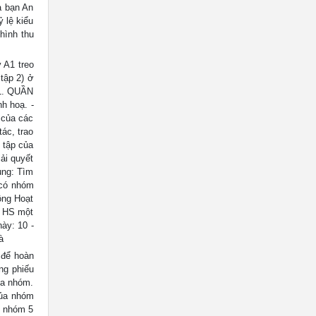
à bạn An
 lệ kiểu
hình thu
 A1 treo
tập 2) ở
1. QUẦN
h hoạ. -
 của các
ác, trao
 tập của
ải quyết
ung: Tìm
 có nhóm
ộng Hoạt
i HS một
này: 10 -
à
 để hoàn
ng phiếu
ủa nhóm.
của nhóm
, nhóm 5