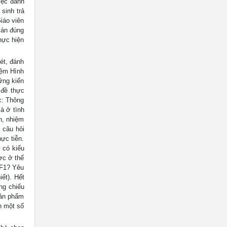
iệc đánh
 sinh trả
iáo viên
 án đúng
thực hiện
ét, đánh
iệm Hình
ững kiến
 đề thực
c: Thông
à ở tình
n, nhiệm
 câu hỏi
hực tiễn.
y có kiểu
ợc ở thế
 F1? Yêu
ết). Hết
ng chiếu
sản phẩm
h một số