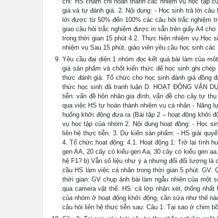
chỉ: HS chăm chỉ hoàn thành các nhiệm vụ học tập củ
giá và tự đánh giá. 2. Nội dung: - Học sinh trả lời câ
lời được từ 50% đến 100% các câu hỏi trắc nghiệm tro
giao câu hỏi trắc nghiệm được in sẵn trên giấy A4 cho
trong thời gian 15 phút 4.2. Thực hiện nhiệm vụ Học si
nhiệm vụ Sau 15 phút, giáo viên yêu cầu học sinh các
Yêu cầu đại diện 1 nhóm đọc kết quả bài làm của một
giá sản phẩm và chốt kiến thức để học sinh ghi chép
thức đánh giá: Tổ chức cho học sinh đánh giá đồng đẳ
thức học sinh đã tranh luận D. HOẠT ĐỘNG VẬN DỤN
tiễn: vấn đề hôn nhân gia đình; vấn đề cho cây tự th
qua việc HS tự hoàn thành nhiệm vụ cá nhân - Năng lự
huống khởi động đưa ra (Bài tập 2 – hoạt động khởi 
vụ học tập của nhóm 2. Nội dung hoạt động: - Học sin
liên hệ thực tiễn. 3. Dự kiến sản phẩm: - HS giải quyế
4. Tổ chức hoạt động: 4.1. Hoạt động 1: Trở lại tình h
gen AA, 20 cây có kiểu gen Aa, 30 cây có kiểu gen aa
hệ F1? b) Vẫn số liệu như ý a nhưng đổi đối tượng là
cầu HS làm việc cá nhân trong thời gian 5 phút. GV: Q
thời gian: GV chụp ảnh bài làm ngẫu nhiên của một s
qua camera vật thể. HS: cả lớp nhận xét, thống nh
của nhóm ở hoạt động khởi động, cần sửa như thế nào?
câu hỏi liên hệ thực tiễn sau: Câu 1: Tại sao ở chim b