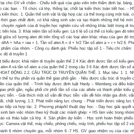
 cho GV về chấm - Chiếu kết quả của giáo viên trên thẩm định lại. bảng,
c bạn. - Tổ chức cả lớp, thống lại, chốt lại kiến thức toàn tiết học. - H
kiến thức. 1. Quần thể sinh vật là tập hợp các cá thể trong cùng một loài, c
thời gian nhất định, có khả năng sinh sản và tạo thành những thế hệ mới.
ột chuyên ngành của di truyền học nghiên cứu về những khác biệt trong di tr
tiến hóa. 3. Khái niệm tần số kiểu gen: Là tỉ lệ số cá thể có kiểu gen đó trê
 lệ giữa số lượng alen đó trên tổng số các loại alen khác nhau của gen đó t
úc dAA + hAa + raa = 1. Tần số alen A = d + h/2 Tần số alen a = r + h/2 6. P
ản phẩm của nhóm. - Công cụ đánh giá: Phiếu học tập số 1 - Tiêu chí chấm:
c độ di truyền 1
t biểu được khái niệm di truyền quần thể 2 4 Xác định được tần số kiểu gen
alen A và tần số alen a của quần thể 2 trong câu 3 6 Xác định được tần số a
10 HOẠT ĐỘNG 2.2. CẤU TRÚC DI TRUYỀN QUẦN THỂ. 1. Mục tiêu: 1. 1. N
n thể tự thụ phấn và quần thể giao phối gần. - Nêu được cấu trúc di truyền 
yền của quần thể. - Trình bày được định luật Hardy – Weinberg và điều kiệ
ao phối gần, ngẫu phối chi phối tần số của các allele và thành phần kiểu 
ực tiễn: - Giải thích một số vấn đề thực tiễn: vấn đề hôn nhân gia đình; vấ
t, chất lượng. 1.3. Phát triển năng lực chung: - Phát triển được năng lực t
ao tiếp và hợp tác. 2. Phương pháp/kĩ thuật dạy học: - Dạy học giải quyết v
c sinh làm việc nhóm theo kỹ thuật các mảnh ghép: + HS làm việc trong nhó
o và thảo luận cả lớp. 4. Sản phẩm dự kiến: - Học sinh hoàn thiện phiếu
ọc: Camera vật thể, máy chiếu, phông chiếu, máy tính, phiếu học tập số 2 và
thành 6 nhóm chuyên gia, mỗi nhóm 6 -7 HS. GV giao nhiệm vụ của các 