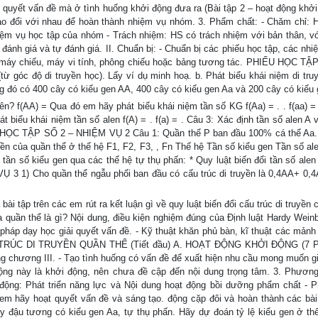
 quyết vấn đề mà ở tình huống khởi động đưa ra (Bài tập 2 – hoạt động khởi 
trao đổi với nhau để hoàn thành nhiệm vụ nhóm. 3. Phẩm chất: - Chăm chỉ:
iệm vụ học tập của nhóm - Trách nhiệm: HS có trách nhiệm với bản thân, v
c đánh giá và tự đánh giá. II. Chuẩn bị: - Chuẩn bị các phiếu học tập, các nh
 thể, máy chiếu, máy vi tính, phông chiếu hoặc bảng tương tác. PHIẾU HỌC TẬ
ừ góc độ di truyền học). Lấy ví dụ minh hoạ. b. Phát biểu khái niệm di tru
g đó có 400 cây có kiểu gen AA, 400 cây có kiểu gen Aa và 200 cây có kiểu 
ên? f(AA) = Qua đó em hãy phát biểu khái niệm tần số KG f(Aa) = . . f(aa) =
t biểu khái niệm tần số alen f(A) = . f(a) = . Câu 3: Xác định tần số alen A 
ẾU HỌC TẬP SỐ 2 – NHIỆM VỤ 2 Câu 1: Quần thể P ban đầu 100% cá thể Aa.
uyền của quần thể ở thế hệ F1, F2, F3, , Fn Thế hệ Tần số kiểu gen Tần số al
 tần số kiểu gen qua các thể hệ tự thụ phấn: * Quy luật biến đổi tần số ale
3 1) Cho quần thể ngẫu phối ban đầu có cấu trúc di truyền là 0,4AA+ 0,4
a bài tập trên các em rút ra kết luận gì về quy luật biến đổi cấu trúc di truyền
 quần thể là gì? Nội dung, điều kiện nghiệm đúng của Định luật Hardy Weinbe
háp dạy học giải quyết vấn đề. - Kỹ thuật khăn phủ bàn, kĩ thuật các mảnh
. CẤU TRÚC DI TRUYỀN QUẦN THỂ (Tiết đầu) A. HOẠT ĐỘNG KHỞI ĐỘNG (7 
ung chương III. - Tạo tình huống có vấn đề để xuất hiện nhu cầu mong muốn gi
động này là khởi động, nên chưa đề cập đến nội dung trọng tâm. 3. Phương
ộng: Phát triển năng lực và Nội dung hoạt động bồi dưỡng phẩm chất - Ph
em hãy hoạt quyết vấn đề và sáng tạo. động cặp đôi và hoàn thành các bài
cây đậu tương có kiểu gen Aa, tự thụ phấn. Hãy dự đoán tỷ lệ kiểu gen ở th