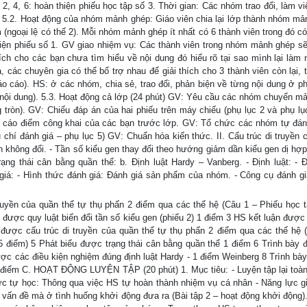
2, 4, 6: hoàn thiện phiếu học tập số 3. Thời gian: Các nhóm trao đổi, làm v
. 5.2. Hoạt động của nhóm mảnh ghép: Giáo viên chia lại lớp thành nhóm mả
ngoại lệ có thể 2). Mỗi nhóm mảnh ghép ít nhất có 6 thành viên trong đó có
thiện phiếu số 1. GV giao nhiệm vụ: Các thành viên trong nhóm mảnh ghép sẽ
ch cho các bạn chưa tìm hiểu về nội dung đó hiểu rõ tại sao mình lại làm 
, các chuyên gia có thể bổ trợ nhau để giải thích cho 3 thành viên còn lại,
áo cáo). HS: ở các nhóm, chia sẻ, trao đổi, phản biện về từng nội dung ở ph
ột nội dung). 5.3. Hoạt động cả lớp (24 phút) GV: Yêu cầu các nhóm chuyển m
òn). GV: Chiếu đáp án của hai phiếu trên máy chiếu (phụ lục 2 và phụ lụ
áo điểm công khai của các bạn trước lớp. GV: Tổ chức các nhóm tự đán
 chí đánh giá – phụ lục 5) GV: Chuẩn hóa kiến thức. II. Cấu trúc di truyền 
en không đổi. - Tần số kiểu gen thay đổi theo hướng giảm dần kiểu gen dị hợ
ng thái cân bằng quần thể: b. Định luật Hardy – Vanberg. - Định luật: - Đ
giá: - Hình thức đánh giá: Đánh giá sản phẩm của nhóm. - Công cụ đánh gi
uyền của quần thể tự thụ phấn 2 điểm qua các thế hệ (Câu 1 – Phiếu học t
được quy luật biến đổi tần số kiểu gen (phiếu 2) 1 điểm 3 HS kết luận được 
h được cấu trúc di truyền của quần thể tự thụ phấn 2 điểm qua các thế hệ 
5 điểm) 5 Phát biểu được trạng thái cân bằng quần thể 1 điểm 6 Trình bày 
ược các điều kiện nghiệm đúng định luật Hardy - 1 điểm Weinberg 8 Trình bà
điểm C. HOẠT ĐỘNG LUYỆN TẬP (20 phút) 1. Mục tiêu: - Luyện tập lại toàn
ực tự học: Thông qua việc HS tự hoàn thành nhiệm vụ cá nhân - Năng lực gi
t vấn đề mà ở tình huống khởi động đưa ra (Bài tập 2 – hoạt động khởi động)