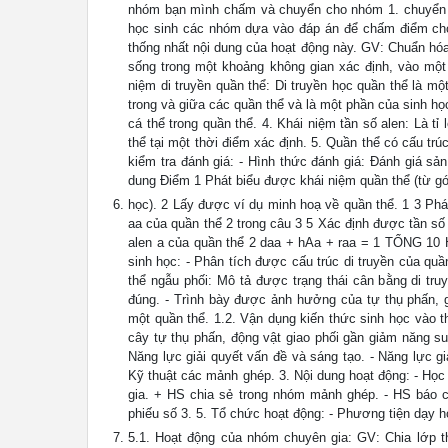
nhóm bạn mình chấm và chuyển cho nhóm 1. chuyển lại
học sinh các nhóm dựa vào đáp án để chấm điểm cho cá
thống nhất nội dung của hoạt động này. GV: Chuẩn hóa 
sống trong một khoảng không gian xác định, vào một 
niệm di truyền quần thể: Di truyền học quần thể là m
trong và giữa các quần thể và là một phần của sinh học 
cá thể trong quần thể. 4. Khái niệm tần số alen: Là tỉ
thể tại một thời điểm xác định. 5. Quần thể có cấu tr
kiểm tra đánh giá: - Hình thức đánh giá: Đánh giá s
dung Điểm 1 Phát biểu được khái niệm quần thể (từ gó
học). 2 Lấy được ví dụ minh hoạ về quần thể. 1 3 Phá
aa của quần thể 2 trong câu 3 5 Xác định được tần số 
alen a của quần thể 2 daa + hAa + raa = 1 TỔNG 
sinh học: - Phân tích được cấu trúc di truyền của quầ
thể ngẫu phối: Mô tả được trạng thái cân bằng di tru
đúng. - Trình bày được ảnh hưởng của tự thụ phấn, gi
một quần thể. 1.2. Vận dụng kiến thức sinh học vào th
cây tự thụ phấn, động vật giao phối gần giảm năng suấ
Năng lực giải quyết vấn đề và sáng tạo. - Năng lực gi
Kỹ thuật các mảnh ghép. 3. Nội dung hoạt động: - Họ
gia. + HS chia sẻ trong nhóm mảnh ghép. - HS báo cá
phiếu số 3. 5. Tổ chức hoạt động: - Phương tiện dạy h
5.1. Hoạt động của nhóm chuyên gia: GV: Chia lớp 