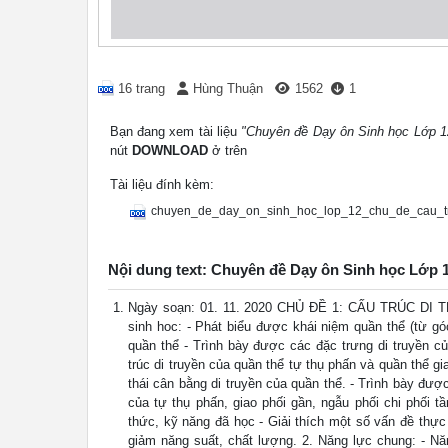
16 trang
Hùng Thuận
1562
1
Bạn đang xem tài liệu
"Chuyên đề Dạy ôn Sinh học Lớp 12
nút
DOWNLOAD
ở trên
Tài liệu đính kèm:
chuyen_de_day_on_sinh_hoc_lop_12_chu_de_cau_tr
Nội dung text: Chuyên đề Dạy ôn Sinh học Lớp 12
Ngày soạn: 01. 11. 2020 CHỦ ĐỀ 1: CẤU TRÚC DI TR
sinh hoc: - Phát biểu được khái niệm quần thể (từ gó
quần thể - Trình bày được các đặc trưng di truyền củ
trúc di truyền của quần thể tự thụ phấn và quần thể g
thái cân bằng di truyền của quần thể. - Trình bày đư
của tự thụ phấn, giao phối gần, ngẫu phối chi phối t
thức, kỹ năng đã học - Giải thích một số vấn đề thực
giảm năng suất, chất lượng. 2. Năng lực chung: - Nă