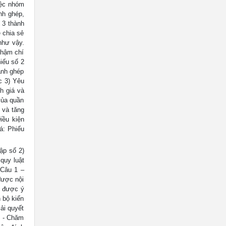
iệc nhóm
nh ghép,
 3 thành
 chia sẻ
như vậy.
 thậm chí
iếu số 2
ảnh ghép
c 3) Yêu
h giá và
của quần
p và tăng
iều kiện
á: Phiếu
ập số 2)
quy luật
(Câu 1 –
được nội
y được ý
 bộ kiến
ải quyết
. - Chăm