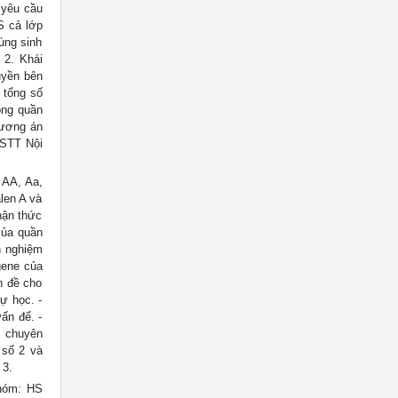
 yêu cầu
S cả lớp
ùng sinh
 2. Khái
uyền bên
n tổng số
rong quần
hương án
 STT Nội
 AA, Aa,
len A và
hận thức
của quần
n nghiệm
gene của
n đề cho
ự học. -
ấn để. -
m chuyên
 số 2 và
 3.
nhóm: HS