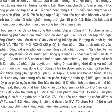
a cá nhân, nhiệm vụ học tập của nhóm - Trung thực: HS trung thực trong v
u hỏi trắc nghiệm về những nội dung kiến thức của chủ đề 3. Sản phẩm: - Học
ng phiếu học tập số 4. 4. Tổ chức hoạt động 4.1. Chuyển giao nhiệm vụ - G
 học sinh (Phụ lục: 5. Phiếu học tập số 4) - Yêu cầu học sinh khoanh vào đáp
nh trả lời câu hỏi trắc nghiệm trong thời gian 15 phút 4.3. Báo cáo kết quả 
 nhóm giao phiếu cho nhau theo vòng tròn để chấm chéo
 học sinh khác để cả lớp cùng thống nhất đáp án đúng 4.4. Tổ chức nhận x
 Phương pháp đánh giá: Viết Công cụ đánh giá: Câu hỏi và bài tập trắc ngh
ng Chuẩn hóa kiến thức: Giáo viên công bố đáp án, là trọng tài chốt lại nh
G VÀ TÌM TÒI MỞ RỘNG (20 phút) 1. Mục tiêu: - Giải thích một số vấn
ụ phấn, động vật giao phối gần giảm năng suất, chất lượng. - Năng lực tự họ
c giải quyết vấn đề và sáng tạo: Thông qua việc HS phải giải quyết vấn đề m
động). - Chăm chỉ: HS chăm chỉ hoàn thành các nhiệm vụ học tập của cá nhâ
h làm việc cá nhân, giải quyết tình huống ở hoạt động khởi động và một số
t tình huống ở hoạt động khởi động và trả lời được một số câu hỏi liên hệ t
uống khởi động (Bài tập 2) (15 phút) Bài tập 2: a) Nếu nhà bạn An trồng 50 câ
. Khi các cây đậu tương này tự thụ phấn. Hãy dự đoán tỷ lệ kiểu gen thu đư
 cây giao phấn ngẫu nhiên. Em hãy dự đoán tỉ lệ kiểu hình thu được ở thế hệ
uan sát, theo dõi phát hiện khó khăn của học sinh và hỗ trợ HS (nếu cần thi
ố HS để kiểm tra đánh giá. GV: Chiếu sản phẩm của một HS bất kì lên phô
ất kết quả dưới sự giám sát của GV. GV: Yêu cầu các nhóm tự chấm điểm 
 Tại sao? 4.2. Hoạt động 2: Liên hệ thực tiễn GV: Tổ chức HS trả lời nhan
ồ câu giao phối gần không xuất hiện hiện tượng thoái hóa giống?