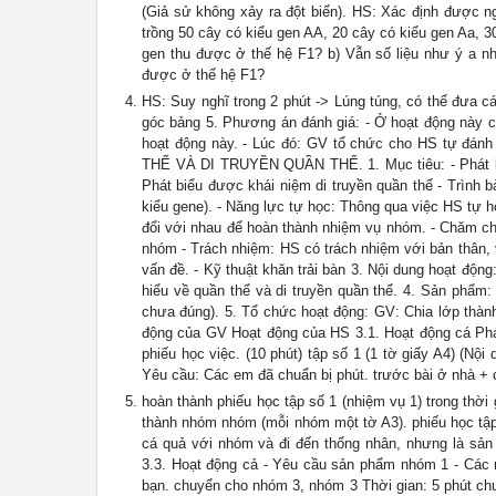
(Giả sử không xảy ra đột biến). HS: Xác định được ng
trồng 50 cây có kiểu gen AA, 20 cây có kiểu gen Aa, 3
gen thu được ở thế hệ F1? b) Vẫn số liệu như ý a nh
được ở thế hệ F1?
HS: Suy nghĩ trong 2 phút -> Lúng túng, có thể đưa cá
góc bảng 5. Phương án đánh giá: - Ở hoạt động này ch
hoạt động này. - Lúc đó: GV tổ chức cho HS tự 
THỂ VÀ DI TRUYỀN QUẦN THỂ. 1. Mục tiêu: - Phát biể
Phát biểu được khái niệm di truyền quần thể - Trình b
kiểu gene). - Năng lực tự học: Thông qua việc HS tự h
đổi với nhau để hoàn thành nhiệm vụ nhóm. - Chăm ch
nhóm - Trách nhiệm: HS có trách nhiệm với bản thân, 
vấn đề. - Kỹ thuật khăn trải bàn 3. Nội dung hoạt độn
hiểu về quần thể và di truyền quần thể. 4. Sản phẩm
chưa đúng). 5. Tổ chức hoạt động: GV: Chia lớp thà
động của GV Hoạt động của HS 3.1. Hoạt động cá Phá
phiếu học việc. (10 phút) tập số 1 (1 tờ giấy A4) (Nội
Yêu cầu: Các em đã chuẩn bị phút. trước bài ở nhà + 
hoàn thành phiếu học tập số 1 (nhiệm vụ 1) trong thờ
thành nhóm nhóm (mỗi nhóm một tờ A3). phiếu học tập 
cá quả với nhóm và đi đến thống nhân, nhưng là sản
3.3. Hoạt động cả - Yêu cầu sản phẩm nhóm 1 - Các
bạn. chuyển cho nhóm 3, nhóm 3 Thời gian: 5 phút c