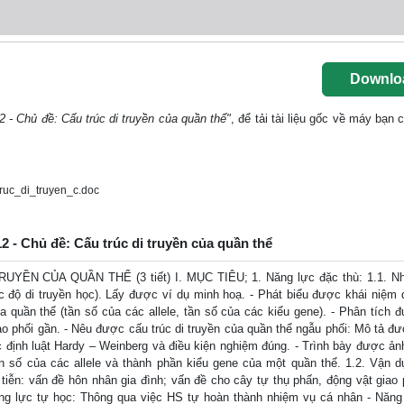
Downlo
 - Chủ đề: Cấu trúc di truyền của quần thể"
, để tải tài liệu gốc về máy bạn 
uc_di_truyen_c.doc
 - Chủ đề: Cấu trúc di truyền của quần thể
UYỀN CỦA QUẦN THỂ (3 tiết) I. MỤC TIÊU; 1. Năng lực đặc thù: 1.1. N
c độ di truyền học). Lấy được ví dụ minh hoạ. - Phát biểu được khái niệm d
a quần thể (tần số của các allele, tần số của các kiểu gene). - Phân tích 
iao phối gần. - Nêu được cấu trúc di truyền của quần thể ngẫu phối: Mô tả đư
ợc định luật Hardy – Weinberg và điều kiện nghiệm đúng. - Trình bày được ả
ần số của các allele và thành phần kiểu gene của một quần thể. 1.2. Vận d
 tiễn: vấn đề hôn nhân gia đình; vấn đề cho cây tự thụ phấn, động vật giao 
ng lực tự học: Thông qua việc HS tự hoàn thành nhiệm vụ cá nhân - Năng 