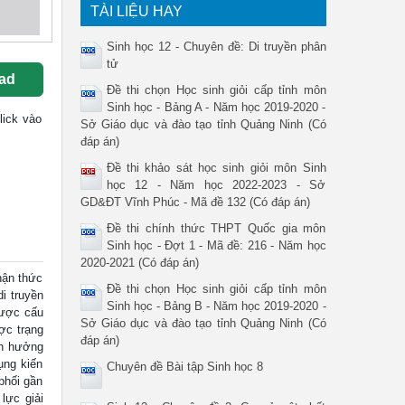
TÀI LIỆU HAY
Sinh học 12 - Chuyên đề: Di truyền phân
tử
ad
Đề thi chọn Học sinh giỏi cấp tỉnh môn
Sinh học - Bảng A - Năm học 2019-2020 -
click vào
Sở Giáo dục và đào tạo tỉnh Quảng Ninh (Có
đáp án)
Đề thi khảo sát học sinh giỏi môn Sinh
học 12 - Năm học 2022-2023 - Sở
GD&ĐT Vĩnh Phúc - Mã đề 132 (Có đáp án)
Đề thi chính thức THPT Quốc gia môn
Sinh học - Đợt 1 - Mã đề: 216 - Năm học
2020-2021 (Có đáp án)
hận thức
Đề thi chọn Học sinh giỏi cấp tỉnh môn
i truyền
Sinh học - Bảng B - Năm học 2019-2020 -
được cấu
Sở Giáo dục và đào tạo tỉnh Quảng Ninh (Có
ợc trạng
đáp án)
nh hưởng
ụng kiến
Chuyên đề Bài tập Sinh học 8
phối gần
lực giải