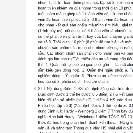
nhóm 1, 3, 5: Hoàn thiện phiếu học tập số 2. HS nhóm 
hoàn thiện nhiệm vụ của nhóm trong thời gian 10 phút
mỗi nhóm mảnh ghép có 1 thành viên đến từ các nhóm (
viên đã hoàn thiện phiếu số 2; 3 thành viên đã hoàn 
cho nhau kết quả sản phẩm mà mình tìm hiểu, giải thí
(Trình bày một nội dung, có 3 thành viên là chuyên gia
có thể phản biện phần trình bày của bạn chuyên gia b
và số 3. Thời gian: 16 phút (8 phút để tìm hiểu về m
chuyển sản phẩm của mình cho nhóm bên cạnh (vòng tr
cầu: Các nhóm chấm sản phẩm cho nhóm bạn và báo c
đánh giá lẫn nhau: (GV: chiếu đáp án và cung cấp tiêu
thể: 1. Quần thể tự phối và giao phối gần: - Tần số al
dần kiểu gen đồng hợp. 2. Quần thể ngẫu phối: a. Trạ
nghiệm đúng: - Ý nghĩa: 6. Phương án kiểm tra đánh 
học tập số 2, phiếu số 3 - Tiêu chí chấm:
STT Nội dung Điểm 1 HS xác định đúng cấu trúc di tr
(Xác định được 1 thế hệ được 0,5 điểm) 2 HS kết luận 
biến đổi tần số alelle (phiếu 2) 1 điểm 4 HS xác địn
Phiếu học tập số 3) (Xác định được 1 thế hệ được 0,
dung Định luật Hardy - Weinberg 1 điểm 7 Trình bày đ
nghĩa định luật Hardy - Weinberg 1 điểm TỔNG SỐ 10 
thức đã học trong phần hình thành kến thức. - Năng l
vấn đề và sáng tạo: Thông qua việc HS phải giải quyế