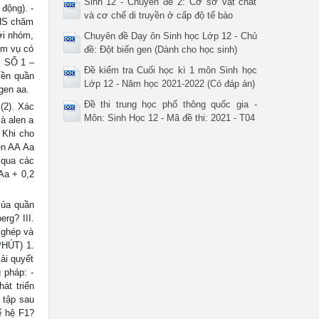
Sinh 12 - Chuyên đề 2: Cơ sở vật chất
động). -
và cơ chế di truyền ở cấp độ tế bào
 HS chăm
ới nhóm,
Chuyên đề Dạy ôn Sinh học Lớp 12 - Chủ
iệm vụ có
đề: Đột biến gen (Dành cho học sinh)
P SỐ 1 –
Đề kiểm tra Cuối học kì 1 môn Sinh học
yền quần
Lớp 12 - Năm học 2021-2022 (Có đáp án)
gen aa.
Đề thi trung học phổ thông quốc gia -
 (2). Xác
Môn: Sinh Học 12 - Mã đề thi: 2021 - T04
và alen a
 Khi cho
en AA Aa
n qua các
Aa + 0,2
 của quần
rg? III.
 ghép và
PHÚT) 1.
ải quyết
 pháp: -
át triển
 tập sau
ế hệ F1?