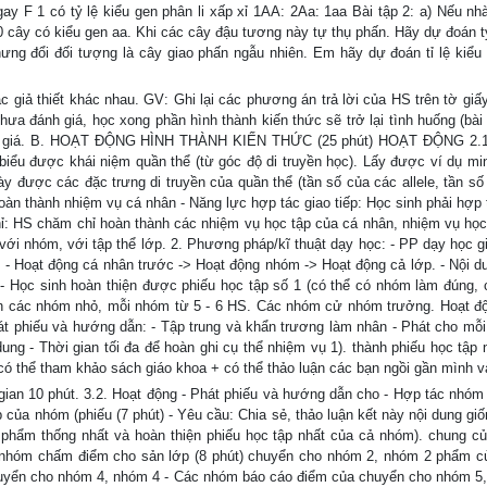
ay F 1 có tỷ lệ kiểu gen phân li xấp xỉ 1AA: 2Aa: 1aa Bài tập 2: a) Nếu nh
0 cây có kiểu gen aa. Khi các cây đậu tương này tự thụ phấn. Hãy dự đoán tỷ
ưng đổi đối tượng là cây giao phấn ngẫu nhiên. Em hãy dự đoán tỉ lệ kiểu 
c giả thiết khác nhau. GV: Ghi lại các phương án trả lời của HS trên tờ giấy
ưa đánh giá, học xong phần hình thành kiến thức sẽ trở lại tình huống (bài 
đánh giá. B. HOẠT ĐỘNG HÌNH THÀNH KIẾN THỨC (25 phút) HOẠT ĐỘNG 2.
u được khái niệm quần thể (từ góc độ di truyền học). Lấy được ví dụ min
ày được các đặc trưng di truyền của quần thể (tần số của các allele, tần số
oàn thành nhiệm vụ cá nhân - Năng lực hợp tác giao tiếp: Học sinh phải hợp t
ỉ: HS chăm chỉ hoàn thành các nhiệm vụ học tập của cá nhân, nhiệm vụ học
với nhóm, với tập thể lớp. 2. Phương pháp/kĩ thuật dạy học: - PP dạy học gi
g: - Hoạt động cá nhân trước -> Hoạt động nhóm -> Hoạt động cả lớp. - Nội d
: - Học sinh hoàn thiện được phiếu học tập số 1 (có thể có nhóm làm đúng,
nh các nhóm nhỏ, mỗi nhóm từ 5 - 6 HS. Các nhóm cử nhóm trưởng. Hoạt đ
t phiếu và hướng dẫn: - Tập trung và khẩn trương làm nhân - Phát cho mỗ
 dung - Thời gian tối đa để hoàn ghi cụ thể nhiệm vụ 1). thành phiếu học tập 
có thể tham khảo sách giáo khoa + có thể thảo luận các bạn ngồi gần mình v
i gian 10 phút. 3.2. Hoạt động - Phát phiếu và hướng dẫn cho - Hợp tác nhóm
của nhóm (phiếu (7 phút) - Yêu cầu: Chia sẻ, thảo luận kết này nội dung giố
 phẩm thống nhất và hoàn thiện phiếu học tập nhất của cả nhóm). chung c
 nhóm chấm điểm cho sản lớp (8 phút) chuyển cho nhóm 2, nhóm 2 phẩm 
huyển cho nhóm 4, nhóm 4 - Các nhóm báo cáo điểm của chuyển cho nhóm 5