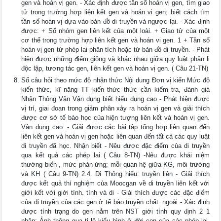
gen và hoán vị gen. - Xác định được tần số hoán vị gen, tìm giao
tử trong trường hợp liên kết gen và hoán vị gen; biết cách tìm
tần số hoán vị dựa vào bản đồ di truyền và ngược lại. - Xác định
được: + Số nhóm gen liên kết của một loài. + Giao tử của một
cơ thể trong trường hợp liên kết gen và hoán vị gen. 1 + Tần số
hoán vị gen từ phép lai phân tích hoặc từ bản đồ di truyền. - Phát
hiện được những điểm giống và khác nhau giữa quy luật phân li
độc lập, tương tác gen, liên kết gen và hoán vị gen. ( Câu 21-TN)
Số câu hỏi theo mức độ nhận thức Nội dung Đơn vị kiến Mức độ
kiến thức, kĩ năng TT kiến thức thức cần kiểm tra, đánh giá
Nhận Thông Vận Vận dụng biết hiểu dụng cao - Phát hiện được
vị trí, giai đoạn trong giảm phân xảy ra hoán vị gen và giải thích
được cơ sở tế bào học của hiện tượng liên kết và hoán vị gen.
Vận dụng cao: - Giải được các bài tập tổng hợp liên quan đến
liên kết gen và hoán vị gen hoặc liên quan đến tất cả các quy luật
di truyền đã học. Nhận biết - Nêu được đặc điểm của di truyền
qua kết quả các phép lai ( Câu 8-TN) -Nêu được khái niệm
thường biến , mức phản ứng; mỗi quan hệ giữa KG, môi trường
và KH ( Câu 9-TN) 2.4. Di Thông hiểu: truyền liên - Giải thích
được kết quả thí nghiệm của Moocgan về di truyền liên kết với
giới kết với giới tính. tính và di - Giải thích được các đặc điểm
của di truyền của các gen ở tế bào truyền chất. ngoài - Xác định
được tính trạng do gen nằm trên NST giới tính quy định 2 1
nhân; Ảnh thông qua tỉ lệ kiểu hình ở đời con của các phép lai.