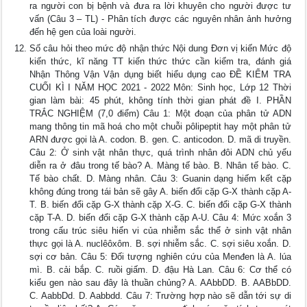
ra người con bị bệnh và đưa ra lời khuyên cho người được tư
vấn (Câu 3 – TL) - Phân tích được các nguyên nhân ảnh hưởng
đến hệ gen của loài người.
Số câu hỏi theo mức độ nhận thức Nội dung Đơn vị kiến Mức độ
kiến thức, kĩ năng TT kiến thức thức cần kiểm tra, đánh giá
Nhận Thông Vận Vận dụng biết hiểu dụng cao ĐỀ KIỂM TRA
CUỐI KÌ I NĂM HỌC 2021 - 2022 Môn: Sinh học, Lớp 12 Thời
gian làm bài: 45 phút, không tính thời gian phát đề I. PHẦN
TRẮC NGHIỆM (7,0 điểm) Câu 1: Một đoạn của phân tử ADN
mang thông tin mã hoá cho một chuỗi pôlipeptit hay một phân tử
ARN được gọi là A. codon. B. gen. C. anticodon. D. mã di truyền.
Câu 2: Ở sinh vật nhân thực, quá trình nhân đôi ADN chủ yếu
diễn ra ở đâu trong tế bào? A. Màng tế bào. B. Nhân tế bào. C.
Tế bào chất. D. Màng nhân. Câu 3: Guanin dạng hiếm kết cặp
không đúng trong tái bản sẽ gây A. biến đổi cặp G-X thành cặp A-
T. B. biến đổi cặp G-X thành cặp X-G. C. biến đổi cặp G-X thành
cặp T-A. D. biến đổi cặp G-X thành cặp A-U. Câu 4: Mức xoắn 3
trong cấu trúc siêu hiển vi của nhiễm sắc thể ở sinh vật nhân
thực gọi là A. nuclêôxôm. B. sợi nhiễm sắc. C. sợi siêu xoắn. D.
sợi cơ bản. Câu 5: Đối tượng nghiên cứu của Menđen là A. lúa
mì. B. cải bắp. C. ruồi giấm. D. đậu Hà Lan. Câu 6: Cơ thể có
kiểu gen nào sau đây là thuần chủng? A. AAbbDD. B. AABbDD.
C. AabbDd. D. Aabbdd. Câu 7: Trường hợp nào sẽ dẫn tới sự di