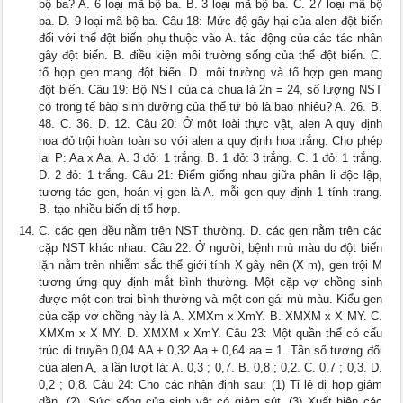
bộ ba? A. 6 loại mã bộ ba. B. 3 loại mã bộ ba. C. 27 loại mã bộ
ba. D. 9 loại mã bộ ba. Câu 18: Mức độ gây hại của alen đột biến
đối với thể đột biến phụ thuộc vào A. tác động của các tác nhân
gây đột biến. B. điều kiện môi trường sống của thể đột biến. C.
tổ hợp gen mang đột biến. D. môi trường và tổ hợp gen mang
đột biến. Câu 19: Bộ NST của cà chua là 2n = 24, số lượng NST
có trong tế bào sinh dưỡng của thể tứ bộ là bao nhiêu? A. 26. B.
48. C. 36. D. 12. Câu 20: Ở một loài thực vật, alen A quy định
hoa đỏ trội hoàn toàn so với alen a quy định hoa trắng. Cho phép
lai P: Aa x Aa. A. 3 đỏ: 1 trắng. B. 1 đỏ: 3 trắng. C. 1 đỏ: 1 trắng.
D. 2 đỏ: 1 trắng. Câu 21: Điểm giống nhau giữa phân li độc lập,
tương tác gen, hoán vị gen là A. mỗi gen quy định 1 tính trạng.
B. tạo nhiều biến dị tổ hợp.
C. các gen đều nằm trên NST thường. D. các gen nằm trên các
cặp NST khác nhau. Câu 22: Ở người, bệnh mù màu do đột biến
lặn nằm trên nhiễm sắc thể giới tính X gây nên (X m), gen trội M
tương ứng quy định mắt bình thường. Một cặp vợ chồng sinh
được một con trai bình thường và một con gái mù màu. Kiểu gen
của cặp vợ chồng này là A. XMXm x XmY. B. XMXM x X MY. C.
XMXm x X MY. D. XMXM x XmY. Câu 23: Một quần thể có cấu
trúc di truyền 0,04 AA + 0,32 Aa + 0,64 aa = 1. Tần số tương đối
của alen A, a lần lượt là: A. 0,3 ; 0,7. B. 0,8 ; 0,2. C. 0,7 ; 0,3. D.
0,2 ; 0,8. Câu 24: Cho các nhận định sau: (1) Tỉ lệ dị hợp giảm
dần. (2). Sức sống của sinh vật có giảm sút. (3) Xuất hiện các