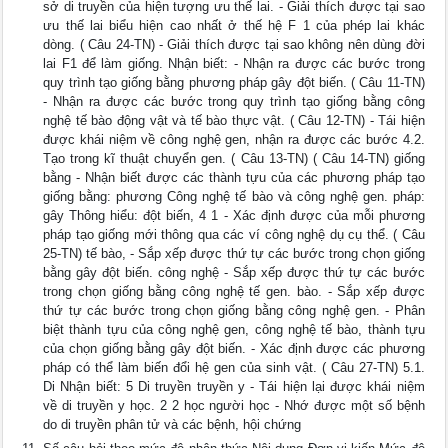
sở di truyền của hiện tượng ưu thế lai. - Giải thích được tại sao
ưu thế lai biểu hiện cao nhất ở thế hệ F 1 của phép lai khác
dòng. ( Câu 24-TN) - Giải thích được tại sao không nên dùng đời
lai F1 để làm giống. Nhận biết: - Nhận ra được các bước trong
quy trình tạo giống bằng phương pháp gây đột biến. ( Câu 11-TN)
- Nhận ra được các bước trong quy trình tạo giống bằng công
nghệ tế bào động vật và tế bào thực vật. ( Câu 12-TN) - Tái hiện
được khái niệm về công nghệ gen, nhận ra được các bước 4.2.
Tạo trong kĩ thuật chuyển gen. ( Câu 13-TN) ( Câu 14-TN) giống
bằng - Nhận biết được các thành tựu của các phương pháp tạo
giống bằng: phương Công nghệ tế bào và công nghệ gen. pháp:
gây Thông hiểu: đột biến, 4 1 - Xác định được của mỗi phương
pháp tạo giống mới thông qua các ví công nghệ dụ cụ thể. ( Câu
25-TN) tế bào, - Sắp xếp được thứ tự các bước trong chọn giống
bằng gây đột biến. công nghệ - Sắp xếp được thứ tự các bước
trong chọn giống bằng công nghệ tế gen. bào. - Sắp xếp được
thứ tự các bước trong chọn giống bằng công nghệ gen. - Phân
biệt thành tựu của công nghệ gen, công nghệ tế bào, thành tựu
của chọn giống bằng gây đột biến. - Xác định được các phương
pháp có thể làm biến đổi hệ gen của sinh vật. ( Câu 27-TN) 5.1.
Di Nhận biết: 5 Di truyền truyền y - Tái hiện lại được khái niệm
về di truyền y học. 2 2 học người học - Nhớ được một số bệnh
do di truyền phân tử và các bệnh, hội chứng