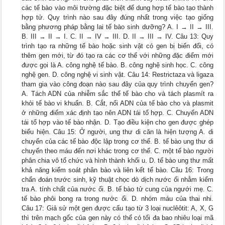
các tế bào vào môi trường đặc biệt để dung hợp tế bào tạo thành
hợp tử. Quy trình nào sau đây đúng nhất trong việc tạo giống
bằng phương pháp bằng lai tế bào sinh dưỡng? A. I → II → III.
B. III → II → I. C. II → IV → III. D. II → III → IV. Câu 13: Quy
trình tạo ra những tế bào hoặc sinh vật có gen bị biến đổi, có
thêm gen mới, từ đó tạo ra các cơ thể với những đặc điểm mới
được gọi là A. công nghệ tế bào. B. công nghệ sinh học. C. công
nghệ gen. D. công nghệ vi sinh vật. Câu 14: Restrictaza và ligaza
tham gia vào công đoạn nào sau đây của quy trình chuyển gen?
A. Tách ADN của nhiễm sắc thể tế bào cho và tách plasmít ra
khỏi tế bào vi khuẩn. B. Cắt, nối ADN của tế bào cho và plasmit
ở những điểm xác định tạo nên ADN tái tổ hợp. C. Chuyển ADN
tái tổ hợp vào tế bào nhận. D. Tạo điều kiện cho gen được ghép
biểu hiện. Câu 15: Ở người, ung thư di căn là hiện tượng A. di
chuyển của các tế bào độc lập trong cơ thể. B. tế bào ung thư di
chuyển theo máu đến nơi khác trong cơ thể. C. một tế bào người
phân chia vô tổ chức và hình thành khối u. D. tế bào ung thư mất
khả năng kiểm soát phân bào và liên kết tế bào. Câu 16: Trong
chẩn đoán trước sinh, kỹ thuật chọc dò dịch nước ối nhằm kiểm
tra A. tính chất của nước ối. B. tế bào tử cung của ngưới mẹ. C.
tế bào phôi bong ra trong nước ối. D. nhóm máu của thai nhi.
Câu 17: Giả sử một gen được cấu tạo từ 3 loại nuclêôtit: A, X, G
thì trên mạch gốc của gen này có thể có tối đa bao nhiêu loại mã