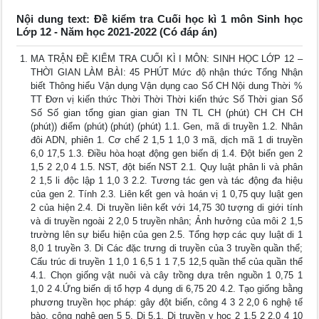
Nội dung text: Đề kiểm tra Cuối học kì 1 môn Sinh học
Lớp 12 - Năm học 2021-2022 (Có đáp án)
MA TRẬN ĐỀ KIỂM TRA CUỐI KÌ I MÔN: SINH HỌC LỚP 12 –
THỜI GIAN LÀM BÀI: 45 PHÚT Mức độ nhận thức Tổng Nhận
biết Thông hiểu Vận dụng Vận dụng cao Số CH Nội dung Thời %
TT Đơn vị kiến thức Thời Thời Thời kiến thức Số Thời gian Số
Số Số gian tổng gian gian gian TN TL CH (phút) CH CH CH
(phút)) điểm (phút) (phút) (phút) 1.1. Gen, mã di truyền 1.2. Nhân
đôi ADN, phiên 1. Cơ chế 2 1,5 1 1,0 3 mã, dịch mã 1 di truyền
6,0 17,5 1.3. Điều hòa hoạt động gen biến dị 1.4. Đột biến gen 2
1,5 2 2,0 4 1.5. NST, đột biến NST 2.1. Quy luật phân li và phân
2 1,5 li độc lập 1 1,0 3 2.2. Tương tác gen và tác động đa hiệu
của gen 2. Tính 2.3. Liên kết gen và hoán vị 1 0,75 quy luật gen
2 của hiện 2.4. Di truyền liên kết với 14,75 30 tượng di giới tính
và di truyền ngoài 2 2,0 5 truyền nhân; Ảnh hưởng của môi 2 1,5
trường lên sự biểu hiện của gen 2.5. Tổng hợp các quy luật di 1
8,0 1 truyền 3. Di Các đặc trưng di truyền của 3 truyền quần thể;
Cấu trúc di truyền 1 1,0 1 6,5 1 1 7,5 12,5 quần thể của quần thể
4.1. Chọn giống vật nuôi và cây trồng dựa trên nguồn 1 0,75 1
1,0 2 4.Ứng biến dị tổ hợp 4 dụng di 6,75 20 4.2. Tạo giống bằng
phương truyền học pháp: gây đột biến, công 4 3 2 2,0 6 nghệ tế
bào, công nghệ gen 5 5. Di 5.1. Di truyền y học 2 1,5 2 2,0 4 10