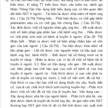
Số câu hỏi theo mức độ nhận thức Nội dung Đơn vị kiến Mức độ
kiến thức, kĩ năng TT kiến thức thức cần kiểm tra, đánh giá
Nhận Thông Vận Vận dụng biết hiểu dụng cao có liên quan đến
đột biến NST ở người. - Tái hiện lại được khái niệm về bệnh ung
thư. ( Câu 15-TN) Thông hiểu: - Phát hiện được cơ chế gây bệnh
phêninkêto niệu và cơ chế gây hội chứng Đao. ( Câu 26-TN) -
Xác định được một số nguyên nhân gây ung thư. - Đề xuất được
một số biện pháp góp phần hạn chế bệnh ung thư. - Hiểu được
cơ chế phát sinh một số bệnh di truyền ở người. (Câu 28- TN)
Nhận biết: - Nhận ra được một số biện pháp nhằm bảo vệ vốn
gen của loài người. ( Câu 16-TN) - Tái hiện được khái niệm về
liệu pháp gen. - Liệt kê được các nguyên nhân và hậu quả của
bệnh ung thư, bệnh AIDS. - Biết được hệ số thông minh và di
truyền trí năng. - Nhận ra được các ví dụ về một số bệnh tật di
truyền ở người. 5.2. Bảo vệ Vận dụng: vốn gen - Đề xuất được
các biện pháp hạn chế hậu quả của một số bệnh di của loài
truyền ở người. người và - Giải thích được vì sao cần phải tư
vấn di truyền và sàng lọc trước 1 một số vấn sinh. đề xã hội -
Giải thích vì sao cần hạn chế sử dụng thuốc trừ sâu, thuốc diệt
cỏ, của di các chất kích thích sinh trưởng truyền học - Phân tích
được một số vấn đề xã hội của di truyền học. Vận dụng cao: -
Xây dựng được phả hệ của người bệnh. - Phân tích phả hệ, xác
định được bệnh di truyền đó là trội hay lặn, do gen nằm trên NST
thường hay NST giới tính từ đó có thể tính được xác suất sinh