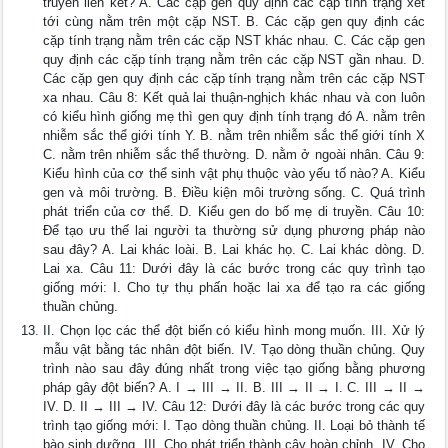
truyền liên kết? A. Các cặp gen quy định các cặp tính trạng xét
tới cùng nằm trên một cặp NST. B. Các cặp gen quy định các
cặp tính trạng nằm trên các cặp NST khác nhau. C. Các cặp gen
quy định các cặp tính trạng nằm trên các cặp NST gần nhau. D.
Các cặp gen quy định các cặp tính trạng nằm trên các cặp NST
xa nhau. Câu 8: Kết quả lai thuận-nghịch khác nhau và con luôn
có kiểu hình giống mẹ thì gen quy định tính trạng đó A. nằm trên
nhiễm sắc thể giới tính Y. B. nằm trên nhiễm sắc thể giới tính X
C. nằm trên nhiễm sắc thể thường. D. nằm ở ngoài nhân. Câu 9:
Kiểu hình của cơ thể sinh vật phụ thuộc vào yếu tố nào? A. Kiểu
gen và môi trường. B. Điều kiện môi trường sống. C. Quá trình
phát triển của cơ thể. D. Kiểu gen do bố mẹ di truyền. Câu 10:
Để tạo ưu thế lai người ta thường sử dụng phương pháp nào
sau đây? A. Lai khác loài. B. Lai khác họ. C. Lai khác dòng. D.
Lai xa. Câu 11: Dưới đây là các bước trong các quy trình tạo
giống mới: I. Cho tự thụ phấn hoặc lai xa để tạo ra các giống
thuần chủng.
II. Chọn lọc các thể đột biến có kiểu hình mong muốn. III. Xử lý
mẫu vật bằng tác nhân đột biến. IV. Tạo dòng thuần chủng. Quy
trình nào sau đây đúng nhất trong việc tạo giống bằng phương
pháp gây đột biến? A. I → III → II. B. III → II → I. C. III → II →
IV. D. II → III → IV. Câu 12: Dưới đây là các bước trong các quy
trình tạo giống mới: I. Tạo dòng thuần chủng. II. Loại bỏ thành tế
bào sinh dưỡng. III. Cho phát triển thành cây hoàn chỉnh. IV. Cho