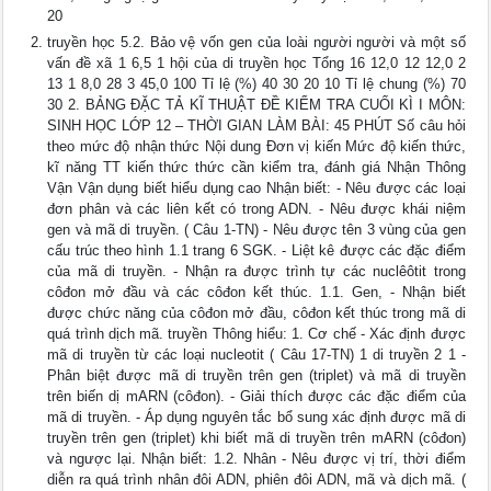
20
truyền học 5.2. Bảo vệ vốn gen của loài người người và một số
vấn đề xã 1 6,5 1 hội của di truyền học Tổng 16 12,0 12 12,0 2
13 1 8,0 28 3 45,0 100 Tỉ lệ (%) 40 30 20 10 Tỉ lệ chung (%) 70
30 2. BẢNG ĐẶC TẢ KĨ THUẬT ĐỀ KIỂM TRA CUỐI KÌ I MÔN:
SINH HỌC LỚP 12 – THỜI GIAN LÀM BÀI: 45 PHÚT Số câu hỏi
theo mức độ nhận thức Nội dung Đơn vị kiến Mức độ kiến thức,
kĩ năng TT kiến thức thức cần kiểm tra, đánh giá Nhận Thông
Vận Vận dụng biết hiểu dụng cao Nhận biết: - Nêu được các loại
đơn phân và các liên kết có trong ADN. - Nêu được khái niệm
gen và mã di truyền. ( Câu 1-TN) - Nêu được tên 3 vùng của gen
cấu trúc theo hình 1.1 trang 6 SGK. - Liệt kê được các đặc điểm
của mã di truyền. - Nhận ra được trình tự các nuclêôtit trong
côđon mở đầu và các côđon kết thúc. 1.1. Gen, - Nhận biết
được chức năng của côđon mở đầu, côđon kết thúc trong mã di
quá trình dịch mã. truyền Thông hiểu: 1. Cơ chế - Xác định được
mã di truyền từ các loại nucleotit ( Câu 17-TN) 1 di truyền 2 1 -
Phân biệt được mã di truyền trên gen (triplet) và mã di truyền
trên biến dị mARN (côđon). - Giải thích được các đặc điểm của
mã di truyền. - Áp dụng nguyên tắc bổ sung xác định được mã di
truyền trên gen (triplet) khi biết mã di truyền trên mARN (côđon)
và ngược lại. Nhận biết: 1.2. Nhân - Nêu được vị trí, thời điểm
diễn ra quá trình nhân đôi ADN, phiên đôi ADN, mã và dịch mã. (