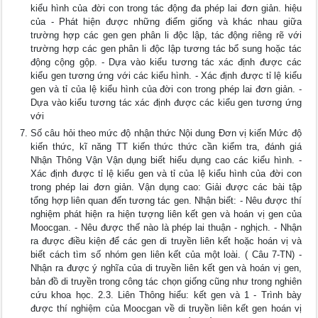
kiểu hình của đời con trong tác động đa phép lai đơn giản. hiệu
của - Phát hiện được những điểm giống và khác nhau giữa
trường hợp các gen gen phân li độc lập, tác động riêng rẽ với
trường hợp các gen phân li độc lập tương tác bổ sung hoặc tác
động cộng gộp. - Dựa vào kiểu tương tác xác định được các
kiểu gen tương ứng với các kiểu hình. - Xác định được tỉ lệ kiểu
gen và tỉ của lệ kiểu hình của đời con trong phép lai đơn giản. -
Dựa vào kiểu tương tác xác định được các kiểu gen tương ứng
với
Số câu hỏi theo mức độ nhận thức Nội dung Đơn vị kiến Mức độ
kiến thức, kĩ năng TT kiến thức thức cần kiểm tra, đánh giá
Nhận Thông Vận Vận dụng biết hiểu dụng cao các kiểu hình. -
Xác định được tỉ lệ kiểu gen và tỉ của lệ kiểu hình của đời con
trong phép lai đơn giản. Vận dụng cao: Giải được các bài tập
tổng hợp liên quan đến tương tác gen. Nhận biết: - Nêu được thí
nghiệm phát hiện ra hiện tượng liên kết gen và hoán vị gen của
Moocgan. - Nêu được thế nào là phép lai thuận - nghịch. - Nhận
ra được điều kiện để các gen di truyền liên kết hoặc hoán vị và
biết cách tìm số nhóm gen liên kết của một loài. ( Câu 7-TN) -
Nhận ra được ý nghĩa của di truyền liên kết gen và hoán vị gen,
bản đồ di truyền trong công tác chọn giống cũng như trong nghiên
cứu khoa học. 2.3. Liên Thông hiểu: kết gen và 1 - Trình bày
được thí nghiệm của Moocgan về di truyền liên kết gen hoán vị