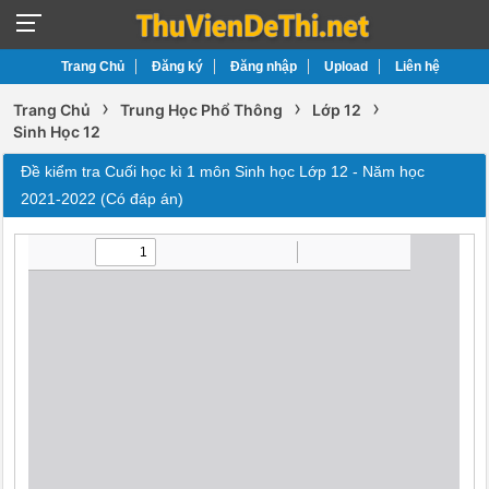
Trang Chủ
Đăng ký
Đăng nhập
Upload
Liên hệ
›
›
›
Trang Chủ
Trung Học Phổ Thông
Lớp 12
Sinh Học 12
Đề kiểm tra Cuối học kì 1 môn Sinh học Lớp 12 - Năm học
2021-2022 (Có đáp án)