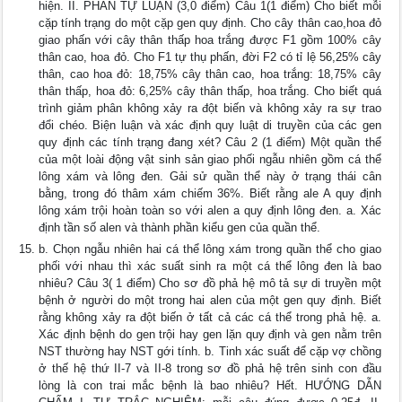
hiện. II. PHẦN TỰ LUẬN (3,0 điểm) Câu 1(1 điểm) Cho biết mỗi
cặp tính trạng do một cặp gen quy định. Cho cây thân cao,hoa đỏ
giao phấn với cây thân thấp hoa trắng được F1 gồm 100% cây
thân cao, hoa đỏ. Cho F1 tự thụ phấn, đời F2 có tỉ lệ 56,25% cây
thân, cao hoa đỏ: 18,75% cây thân cao, hoa trắng: 18,75% cây
thân thấp, hoa đỏ: 6,25% cây thân thấp, hoa trắng. Cho biết quá
trình giảm phân không xảy ra đột biến và không xảy ra sự trao
đổi chéo. Biện luận và xác định quy luật di truyền của các gen
quy định các tính trạng đang xét? Câu 2 (1 điểm) Một quần thể
của một loài động vật sinh sản giao phối ngẫu nhiên gồm cá thể
lông xám và lông đen. Gải sử quần thể này ở trạng thái cân
bằng, trong đó thâm xám chiếm 36%. Biết rằng ale A quy định
lông xám trội hoàn toàn so với alen a quy định lông đen. a. Xác
định tần số alen và thành phần kiểu gen của quần thể.
b. Chọn ngẫu nhiên hai cá thể lông xám trong quần thể cho giao
phối với nhau thì xác suất sinh ra một cá thể lông đen là bao
nhiêu? Câu 3( 1 điểm) Cho sơ đồ phả hệ mô tả sự di truyền một
bệnh ở người do một trong hai alen của một gen quy định. Biết
rằng không xảy ra đột biến ở tất cả các cá thể trong phả hệ. a.
Xác định bệnh do gen trội hay gen lặn quy định và gen nằm trên
NST thường hay NST gới tính. b. Tinh xác suất để cặp vợ chồng
ở thế hệ thứ II-7 và II-8 trong sơ đồ phả hệ trên sinh con đầu
lòng là con trai mắc bệnh là bao nhiêu? Hết. HƯỚNG DẪN