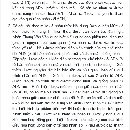
Câu 2-TN) phiên mã, - Nhận ra được các đơn phân và các liên
kết có trong ARN, prôtêin. dịch mã - Kể tên và nhận ra được
chức năng của các loại ARN. - Nhận ra được các yếu tố tham
gia vào quá trình nhân đôi ADN,
Số câu hỏi theo mức độ nhận thức Nội dung Đơn vị kiến Mức độ
kiến thức, kĩ năng TT kiến thức thức cần kiểm tra, đánh giá
Nhận Thông Vận Vận dụng biết hiểu dụng cao phiên mã, dịch mã
(enzim, nguyên liệu, bào quan, ) và nhận ra được vai trò của
từng yếu tố. - Nêu được những diễn biến chính của cơ chế nhân
đôi ADN (ở tế bào nhân sơ), phiên mã và dịch mã. Thông hiểu: -
Sắp xếp được các sự kiện diễn ra trong cơ chế nhân đôi ADN (ở
tế bào nhân sơ), phiên mã và dịch mã theo trình tự đúng. - Giải
thích được nguyên tắc bán bảo tồn và nửa gián đoạn của quá
trình nhân đôi ADN. - Giải thích được vì sao 2 phân tử ADN
được tạo ra có trình tự nuclêôtit giống nhau và giống phân tử
ADN mẹ. - Phát hiện được mối liên quan giữa các cơ chế: nhân
đôi ADN, phiên mã và dịch mã. - Phát hiện được sự giống và
khác nhau giữa các cơ chế: nhân đôi ADN, phiên mã và dịch mã.
- Áp dụng nguyên tắc bổ sung xác định được trình tự axit amin
khi biết trình tự côđon trên mARN hoặc trình tự triplet trên gen.
Nhận biết: - Nêu được khái niệm và nhận ra được ý nghĩa của
điều hòa hoạt động gen. - Liệt kê được các cấp độ của quá trình
điều hoà hoạt động gen ở tế bào nhân sơ. - Nêu được các thành