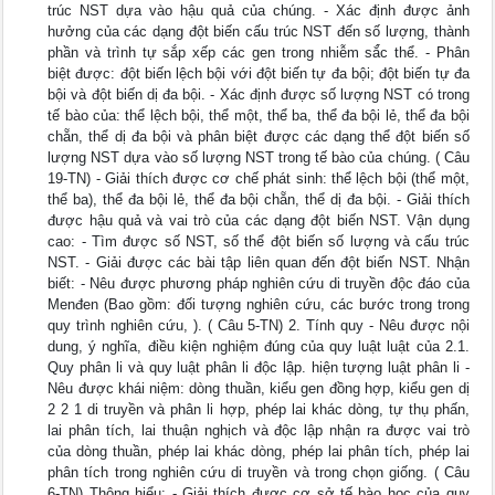
trúc NST dựa vào hậu quả của chúng. - Xác định được ảnh
hưởng của các dạng đột biến cấu trúc NST đến số lượng, thành
phần và trình tự sắp xếp các gen trong nhiễm sắ́c thể. - Phân
biệt được: đột biến lệch bội với đột biến tự đa bội; đột biến tự đa
bội và đột biến dị đa bội. - Xác định được số lượng NST có trong
tế bào của: thể lệch bội, thể một, thể ba, thể đa bội lẻ, thể đa bội
chẵn, thể dị đa bội và phân biệt được các dạng thể đột biến số
lượng NST dựa vào số lượng NST trong tế bào của chúng. ( Câu
19-TN) - Giải thích được cơ chế phát sinh: thể lệch bội (thể một,
thể ba), thể đa bội lẻ, thể đa bội chẵn, thể dị đa bội. - Giải thích
được hậu quả và vai trò của các dạng đột biến NST. Vận dụng
cao: - Tìm được số NST, số thể đột biến số lượng và cấu trúc
NST. - Giải được các bài tập liên quan đến đột biến NST. Nhận
biết: - Nêu được phương pháp nghiên cứu di truyền độc đáo của
Menđen (Bao gồm: đối tượng nghiên cứu, các bước trong trong
quy trình nghiên cứu, ). ( Câu 5-TN) 2. Tính quy - Nêu được nội
dung, ý nghĩa, điều kiện nghiệm đúng của quy luật luật của 2.1.
Quy phân li và quy luật phân li độc lập. hiện tượng luật phân li -
Nêu được khái niệm: dòng thuần, kiểu gen đồng hợp, kiểu gen dị
2 2 1 di truyền và phân li hợp, phép lai khác dòng, tự thụ phấn,
lai phân tích, lai thuận nghịch và độc lập nhận ra được vai trò
của dòng thuần, phép lai khác dòng, phép lai phân tích, phép lai
phân tích trong nghiên cứu di truyền và trong chọn giống. ( Câu
6-TN) Thông hiểu: - Giải thích được cơ sở tế bào học của quy