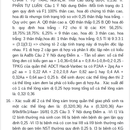
CHẤM I. TỰ TRẮC NGHIỆM: mỗi câu đúng được 0,25đ. II.
PHẦN TỰ LUẬN: Câu 1 Ý Nội dung Điểm -Mỗi tính trạng do 1
gen quy định và F1 100% thân cao, hoa đỏ chứng tỏ thân cao,
hoa đỏ là nhưngx tính trạng trội so với 0,25 thân thấp hoa trắng. -
Quy ước gen: A. QĐ thân cao a. QĐ thân thấp 0,25 B.QĐ hoa đỏ
b. quy định hoa trắng - F2 cho tỉ lệ các KH: 56,25%:
18,75%:18,75%: 6,25% = 9 thân cao, hoa đỏ: 3 thân cao, hoa
trắng: 3 thân thấp,hoa đỏ: 1 thân thấp, hoa trắng. 0,5 Tỉ lệ 9:3:3:1
= (3:1)(3:1) => chứng tỏ 2 cặp tính trạng này di truyền độc lập
nhau. F1 dị hợp 2 cặp gen dị hợp và phân li độc lập nên có kiểu
gen là AaBb Câu 2 Ý Nội dung Điểm a. - Tần số alen: số cá thể
lông đen có kiểu gen aa = 1-0,36=0,64 a = 0,8 A=1-0,8=0,2 0,25 -
TPKG của quần thể: ADCT Hacdi-Vanbec ta có P2AA + 2pq Aa +
p2 aa = 1 0,22 AA + 2.0,2.0,8 Aa+ 0,82 aa=1 hay 0,4 AA +
0,32Aa + 0,64 aa=1 0,25 b. -Để sinh được các thể lông đen thì 2
cá thể lông xám đem lai phải có kiểu gen dị hợp Aa . Xác suất để
có 1 cá thể lông xám dị 0,25 hợp trong tổng số cá thể lông xám
là: 0,32/ 0,36
- Xác suất để 2 cá thể lông xám trong quần thể giao phối sinh ra
một các thể lông đen là: (0,32/0,36) Aa x (0,32/0,36) Aa=
8/9x8/9x1/4aa= 16/81 0,25 Câu 3. Ý Nội dung Điểm a. -Vì I1 Và
I2 bình thường mà sinh con II6 bị bệnh nên bệnh do gen lặn quy
định 0,25 -Vì I3 bị bệnh mà có con trai II8 và II9 bình thường nên
bệnh do gen trên NST thường quy định 0,25 b. I3 bị bệnh có KG