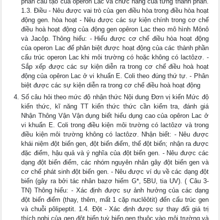
phần cấu tạo của opêron Lac và chức năng của từng thành phần.
1.3. Điều - Nêu được vai trò của gen điều hòa trong điều hòa hoạt
động gen. hòa hoạt - Nêu được các sự kiện chính trong cơ chế
điều hoà hoạt động của động gen opêron Lac theo mô hình Mônô
và Jacôp. Thông hiểu: - Hiểu được cơ chế điều hòa hoạt động
của operon Lac để phân biệt được hoạt động của các thành phần
cấu trúc operon Lac khi môi trường có hoặc không có lactôzơ. -
Sắp xếp được các sự kiện diễn ra trong cơ chế điều hoà hoạt
động của opêron Lac ở vi khuẩn E. Coli theo đúng thứ tự. - Phân
biệt được các sự kiện diễn ra trong cơ chế điều hoà hoạt động
Số câu hỏi theo mức độ nhận thức Nội dung Đơn vị kiến Mức độ
kiến thức, kĩ năng TT kiến thức thức cần kiểm tra, đánh giá
Nhận Thông Vận Vận dụng biết hiểu dụng cao của opêron Lac ở
vi khuẩn E. Coli trong điều kiện môi trường có lactôzơ và trong
điều kiện môi trường không có lactôzơ. Nhận biết: - Nêu được
khái niệm đột biến gen, đột biến điểm, thể đột biến; nhận ra được
đặc điểm, hậu quả và ý nghĩa của đột biến gen. - Nêu được các
dạng đột biến điểm, các nhóm nguyên nhân gây đột biến gen và
cơ chế phát sinh đột biến gen. - Nêu được ví dụ về các dạng đột
biến (gây ra bởi tác nhân bazơ hiếm G*, 5BU, tia UV). ( Câu 3-
TN) Thông hiểu: - Xác định được sự ảnh hưởng của các dạng
đột biến điểm (thay, thêm, mất 1 cặp nuclêôtit) đến cấu trúc gen
và chuỗi pôlipeptit. 1.4. Đột - Xác định được sự thay đổi giá trị
thích nghi của gen đột biến tuỳ biến gen thuộc vào môi trường và