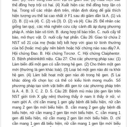
thể đồng hợp trội có hại. (4) Xuất hiện các thể đồng hợp lặn có
hại. Trong số các nhận định trên, nhận định dùng để giải thích
hiện tượng ưu thế lai cao nhất ở F1 sau đó giảm dần là A. (1) và
(2). B. (1) và (4). C. (2) và (3). D. (2) và (4). Câu 25: Để nhân các
giống lan quý, các nhà nghiên cứu cây cảnh đã áp dụng phương
pháp A. nhân bản vô tính. B. dung hợp tế bào trần. C. nuôi cấy tế
bào, mô thực vật. D. nuôi cấy hạt phấn. Câu 26: Giao tử chứa 2
NST số 21 của mẹ (hoặc bố) kết hợp với giao tử bình thường
của bố (hoặc mẹ) gây nên bệnh hoặc hội chứng nào sau đây? A.
Hội chứng Đao. B. Hội chứng Tơcnơ. C. Hội chứng Claiphentơ.
D. Bệnh phêninkêtô niệu. Câu 27: Cho các phương pháp sau: (1)
Làm biến đổi một gen có sẵn trong hệ gen. (2) Cho thêm một gen
mới (thường là gen khác loài). (3) Loại bỏ một gen nào đó ra khỏi
hệ gen. (4) Làm bất hoạt một gen nào đó trong hệ gen. (5 Lai
khác dòng rồi chọn lọc cá thể có kiểu hình mong muốn. Số
phương pháp tạo sinh vật biến đổi gen từ các phương pháp trên
là A. 4. B. 3. C. 2. D. 5. Câu 28: Bệnh mù màu (do gen lặn trên
NST giới tính X gây nên) thường thấy ở nam ít thấy ở nữ, vì
nam giới A. chỉ cần mang 1 gen gây bệnh đã biểu hiện, nữ cần
mang 2 gen lặn mới biểu hiện. B. cần mang 2 gen gây bệnh đã
biểu hiện, nữ cần mang 2 gen lặn mới biểu hiện. C. cần mang 1
gen đã biểu hiện, nữ cần mang 2 gen lặn mới biểu hiện. D. chỉ
cần mang 1 gen đã biểu hiện, nữ cần mang 1 gen lặn mới biểu