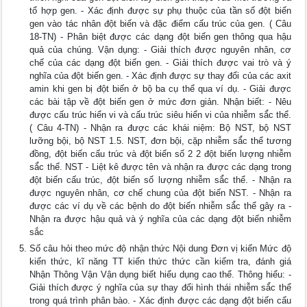
tổ hợp gen. - Xác định được sự phụ thuộc của tần số đột biến
gen vào tác nhân đột biến và đặc điểm cấu trúc của gen. ( Câu
18-TN) - Phân biệt được các dạng đột biến gen thông qua hậu
quả của chúng. Vận dụng: - Giải thích được nguyên nhân, cơ
chế của các dạng đột biến gen. - Giải thích được vai trò và ý
nghĩa của đột biến gen. - Xác định được sự thay đổi của các axit
amin khi gen bị đột biến ở bộ ba cụ thể qua ví dụ. - Giải được
các bài tập về đột biến gen ở mức đơn giản. Nhận biết: - Nêu
được cấu trúc hiển vi và cấu trúc siêu hiển vi của nhiễm sắ́c thể.
( Câu 4-TN) - Nhận ra được các khái niệm: Bộ NST, bộ NST
lưỡng bội, bộ NST 1.5. NST, đơn bội, cặp nhiễm sắ́c thể tương
đồng, đột biến cấu trúc và đột biến số 2 2 đột biến lượng nhiễm
sắ́c thể. NST - Liệt kê được tên và nhận ra được các dạng trong
đột biến cấu trúc, đột biến số lượng nhiễm sắ́c thể. - Nhận ra
được nguyên nhân, cơ chế chung của đột biến NST. - Nhận ra
được các ví dụ về các bệnh do đột biến nhiễm sắ́c thể gây ra -
Nhận ra được hậu quả và ý nghĩa của các dạng đột biến nhiễm
sắc
Số câu hỏi theo mức độ nhận thức Nội dung Đơn vị kiến Mức độ
kiến thức, kĩ năng TT kiến thức thức cần kiểm tra, đánh giá
Nhận Thông Vận Vận dụng biết hiểu dụng cao thể. Thông hiểu: -
Giải thích được ý nghĩa của sự thay đổi hình thái nhiễm sắ́c thể
trong quá trình phân bào. - Xác định được các dạng đột biến cấu