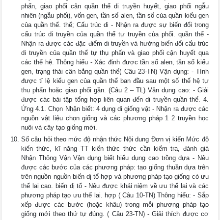
phấn, giao phối cận quần thể di truyền huyết, giao phối ngẫu
nhiên (ngẫu phối), vốn gen, tần số alen, tần số của quần kiểu gen
của quần thể. thể; Cấu trúc di - Nhận ra được sự biến đổi trong
cấu trúc di truyền của quần thể tự truyền của phối. quần thể -
Nhận ra được các đặc điểm di truyền và hướng biến đổi cấu trúc
di truyền của quần thể tự thụ phấn và giao phối cận huyết qua
các thế hệ. Thông hiểu - Xác định được tần số alen, tần số kiểu
gen, trạng thái cân bằng quần thể( Câu 23-TN) Vận dụng: - Tính
được tỉ lệ kiểu gen của quần thể ban đầu sau một số thế hệ tự
thụ phấn hoặc giao phối gần. (Câu 2 – TL) Vận dụng cao: - Giải
được các bài tập tổng hợp liên quan đến di truyền quần thể. 4.
Ứng 4.1. Chọn Nhận biết: 4 dụng di giống vật - Nhận ra được các
nguồn vật liệu chọn giống và các phương pháp 1 2 truyền học
nuôi và cây tạo giống mới.
Số câu hỏi theo mức độ nhận thức Nội dung Đơn vị kiến Mức độ
kiến thức, kĩ năng TT kiến thức thức cần kiểm tra, đánh giá
Nhận Thông Vận Vận dụng biết hiểu dụng cao trồng dựa - Nêu
được các bước của các phương pháp: tạo giống thuần dựa trên
trên nguồn nguồn biến dị tổ hợp và phương pháp tạo giống có ưu
thế lai cao. biến dị tổ - Nêu được khái niệm về ưu thế lai và các
phương pháp tạo ưu thế lai. hợp ( Câu 10-TN) Thông hiểu: - Sắp
xếp được các bước (hoặc khâu) trong mỗi phương pháp tạo
giống mới theo thứ tự đúng. ( Câu 23-TN) - Giải thích được cơ