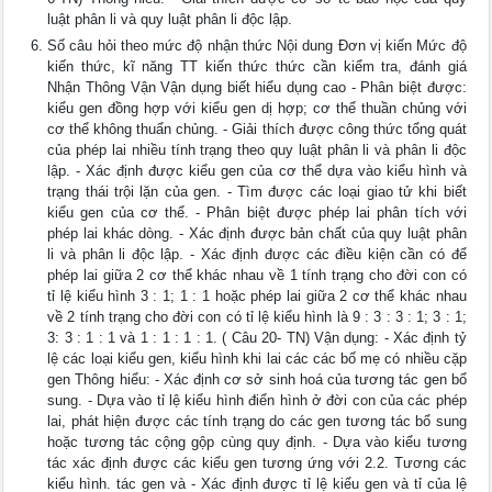
luật phân li và quy luật phân li độc lập.
Số câu hỏi theo mức độ nhận thức Nội dung Đơn vị kiến Mức độ
kiến thức, kĩ năng TT kiến thức thức cần kiểm tra, đánh giá
Nhận Thông Vận Vận dụng biết hiểu dụng cao - Phân biệt được:
kiểu gen đồng hợp với kiểu gen dị hợp; cơ thể thuần chủng với
cơ thể không thuẩn chủng. - Giải thích được công thức tổng quát
của phép lai nhiều tính trạng theo quy luật phân li và phân li độc
lập. - Xác định được kiểu gen của cơ thể dựa vào kiểu hình và
trạng thái trội lặn của gen. - Tìm được các loại giao tử khi biết
kiểu gen của cơ thể. - Phân biệt được phép lai phân tích với
phép lai khác dòng. - Xác định được bản chất của quy luật phân
li và phân li độc lập. - Xác định được các điều kiện cần có để
phép lai giữa 2 cơ thể khác nhau về 1 tính trạng cho đời con có
tỉ lệ kiểu hình 3 : 1; 1 : 1 hoặc phép lai giữa 2 cơ thể khác nhau
về 2 tính trạng cho đời con có tỉ lệ kiểu hình là 9 : 3 : 3 : 1; 3 : 1;
3: 3 : 1 : 1 và 1 : 1 : 1 : 1. ( Câu 20- TN) Vận dụng: - Xác định tỷ
lệ các loại kiểu gen, kiểu hình khi lai các các bố mẹ có nhiều cặp
gen Thông hiểu: - Xác định cơ sở sinh hoá của tương tác gen bổ
sung. - Dựa vào tỉ lệ kiểu hình điển hình ở đời con của các phép
lai, phát hiện được các tính trạng do các gen tương tác bổ sung
hoặc tương tác cộng gộp cùng quy định. - Dựa vào kiểu tương
tác xác định được các kiểu gen tương ứng với 2.2. Tương các
kiểu hình. tác gen và - Xác định được tỉ lệ kiểu gen và tỉ của lệ