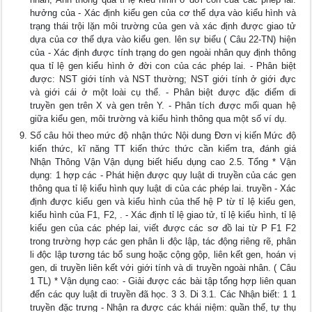
hưởng của - Xác định kiểu gen của cơ thể dựa vào kiểu hình và
trạng thái trội lặn môi trường của gen và xác định được giao tử
dựa của cơ thể dựa vào kiểu gen. lên sự biểu ( Câu 22-TN) hiện
của - Xác định được tính trạng do gen ngoài nhân quy định thông
qua tỉ lệ gen kiểu hình ở đời con của các phép lai. - Phân biệt
được: NST giới tính và NST thường; NST giới tính ở giới đực
và giới cái ở một loài cụ thể. - Phân biệt được đặc điểm di
truyền gen trên X và gen trên Y. - Phân tích được mối quan hệ
giữa kiểu gen, môi trường và kiểu hình thông qua một số ví dụ.
Số câu hỏi theo mức độ nhận thức Nội dung Đơn vị kiến Mức độ
kiến thức, kĩ năng TT kiến thức thức cần kiểm tra, đánh giá
Nhận Thông Vận Vận dụng biết hiểu dụng cao 2.5. Tổng * Vận
dụng: 1 hợp các - Phát hiện được quy luật di truyền của các gen
thông qua tỉ lệ kiểu hình quy luật di của các phép lai. truyền - Xác
định được kiểu gen và kiểu hình của thế hệ P từ tỉ lệ kiểu gen,
kiểu hình của F1, F2, . - Xác định tỉ lệ giao tử, tỉ lệ kiểu hình, tỉ lệ
kiểu gen của các phép lai, viết được các sơ đồ lai từ P F1 F2
trong trường hợp các gen phân li độc lập, tác động riêng rẽ, phân
li độc lập tương tác bổ sung hoặc cộng gộp, liên kết gen, hoán vị
gen, di truyền liên kết với giới tính và di truyền ngoài nhân. ( Câu
1 TL) * Vận dụng cao: - Giải được các bài tập tổng hợp liên quan
đến các quy luật di truyền đã học. 3 3. Di 3.1. Các Nhận biết: 1 1
truyền đặc trưng - Nhận ra được các khái niệm: quần thể, tự thụ