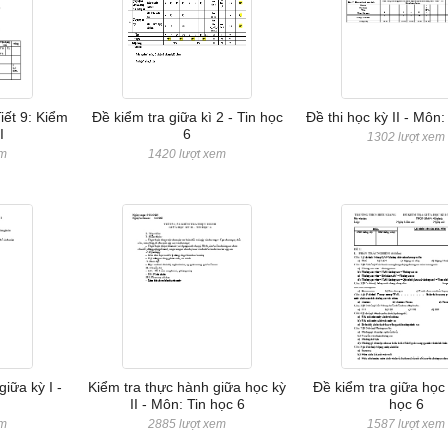
iết 9: Kiểm
Đề kiểm tra giữa kì 2 - Tin học
Đề thi học kỳ II - Môn:
I
6
1302 lượt xem
em
1420 lượt xem
iữa kỳ I -
Kiểm tra thực hành giữa học kỳ
Đề kiểm tra giữa học 
II - Môn: Tin học 6
học 6
em
2885 lượt xem
1587 lượt xem