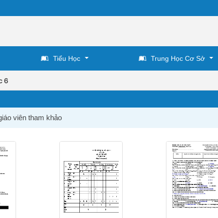
Tiểu Học
Trung Học Cơ Sở
c 6
 giáo viên tham khảo