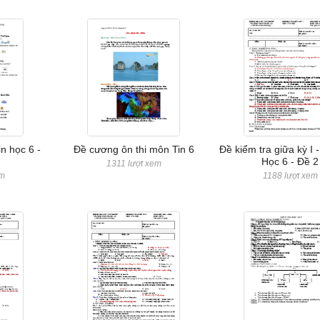
n học 6 -
Đề cương ôn thi môn Tin 6
Đề kiểm tra giữa kỳ I 
Học 6 - Đề 2
1311 lượt xem
em
1188 lượt xem