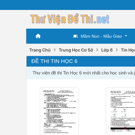
Mầm Non - Mẫu Giáo
›
›
›
Trang Chủ
Trung Học Cơ Sở
Lớp 6
Tin Họ
ĐỀ THI TIN HỌC 6
Thư viện đề thi Tin Học 6 mới nhất cho học sinh và