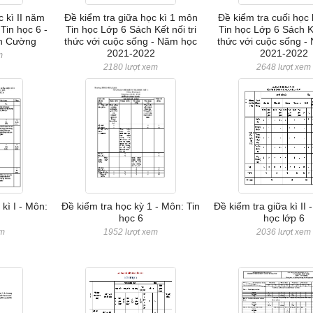
c kì II năm
Đề kiểm tra giữa học kì 1 môn
Đề kiểm tra cuối học
in học 6 -
Tin học Lớp 6 Sách Kết nối tri
Tin học Lớp 6 Sách Kế
n Cường
thức với cuộc sống - Năm học
thức với cuộc sống -
2021-2022
2021-2022
m
2180 lượt xem
2648 lượt xem
kì I - Môn:
Đề kiểm tra học kỳ 1 - Môn: Tin
Đề kiểm tra giữa kì II 
học 6
học lớp 6
em
1952 lượt xem
2036 lượt xem