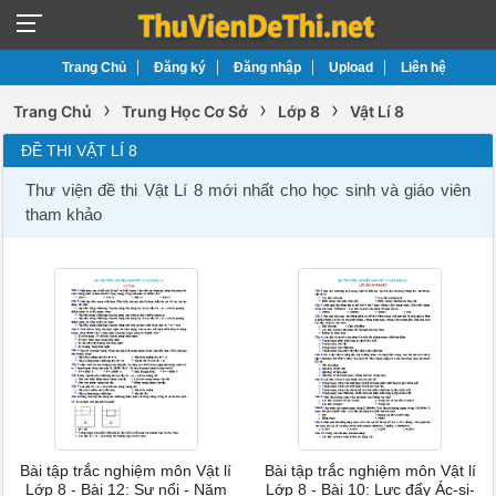
Trang Chủ
Đăng ký
Đăng nhập
Upload
Liên hệ
›
›
›
Trang Chủ
Trung Học Cơ Sở
Lớp 8
Vật Lí 8
ĐỀ THI VẬT LÍ 8
Thư viện đề thi Vật Lí 8 mới nhất cho học sinh và giáo viên
tham khảo
Bài tập trắc nghiệm môn Vật lí
Bài tập trắc nghiệm môn Vật lí
Lớp 8 - Bài 12: Sự nổi - Năm
Lớp 8 - Bài 10: Lực đẩy Ác-si-