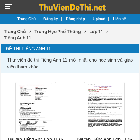
Trang Chủ
Đăng ký
Đăng nhập
Upload
Liên hệ
›
›
›
Trang Chủ
Trung Học Phổ Thông
Lớp 11
Tiếng Anh 11
ĐỀ THI TIẾNG ANH 11
Thư viện đề thi Tiếng Anh 11 mới nhất cho học sinh và giáo
viên tham khảo
Bài tập Tiếng Anh Lớp 11 (i-
Bài tập Tiếng Anh Lớp 11 (i-