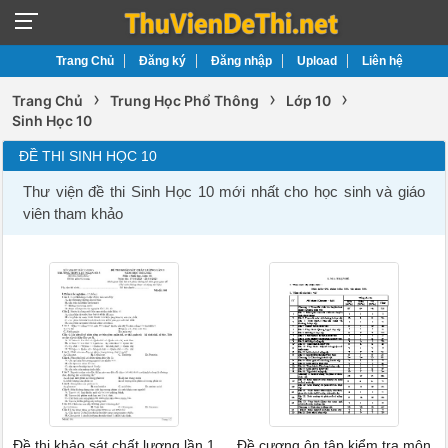
Trang Chủ
Đăng ký
Đăng nhập
Upload
Liên hệ
›
›
›
Trang Chủ
Trung Học Phổ Thông
Lớp 10
Sinh Học 10
ĐỀ THI SINH HỌC 10
Thư viện đề thi Sinh Học 10 mới nhất cho học sinh và giáo
viên tham khảo
Đề thi khảo sát chất lượng lần 1
Đề cương ôn tập kiểm tra môn