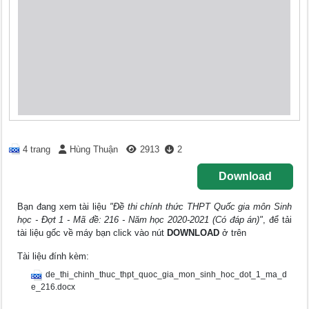
4 trang
Hùng Thuận
2913
2
Download
Bạn đang xem tài liệu
"Đề thi chính thức THPT Quốc gia môn Sinh
học - Đợt 1 - Mã đề: 216 - Năm học 2020-2021 (Có đáp án)"
, để tải
tài liệu gốc về máy bạn click vào nút
DOWNLOAD
ở trên
Tài liệu đính kèm:
de_thi_chinh_thuc_thpt_quoc_gia_mon_sinh_hoc_dot_1_ma_d
e_216.docx