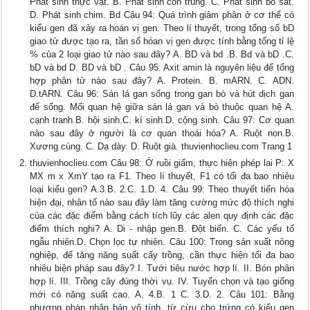
Phát sinh thực vật. B. Phát sinh côn trùng. C. Phát sinh bò sát.
D. Phát sinh chim. Bd Câu 94: Quá trình giảm phân ở cơ thể có
kiểu gen đã xảy ra hoán vị gen. Theo lí thuyết, trong tổng số bD
giao tử được tạo ra, tần số hóan vị gen được tính bằng tổng tỉ lệ
% của 2 loại giao tử nào sau đây? A. BD và bd .B. Bd và bD .C.
bD và bd D. BD và bD . Câu 95: Axit amin là nguyên liệu để tổng
hợp phân tử nào sau đây? A. Protein. B. mARN. C. ADN.
D.tARN. Câu 96: Sán lá gan sống trong gan bò và hút dịch gan
để sống. Mối quan hệ giữa sán lá gan và bò thuộc quan hệ A.
cạnh tranh.B. hội sinh.C. kí sinh.D. cộng sinh. Câu 97: Cơ quan
nào sau đây ở người là cơ quan thoái hóa? A. Ruột non.B.
Xương cùng. C. Dạ dày. D. Ruột già. thuvienhoclieu.com Trang 1
thuvienhoclieu.com Câu 98: Ở ruồi giấm, thực hiện phép lai P: X
MX m x XmY tạo ra F1. Theo lí thuyết, F1 có tối đa bao nhiêu
loại kiểu gen? A.3.B. 2.C. 1.D. 4. Câu 99: Theo thuyết tiến hóa
hiện đại, nhân tố nào sau đây làm tăng cường mức độ thích nghi
của các đặc điểm bằng cách tích lũy các alen quy định các đặc
điểm thích nghi? A. Di - nhập gen.B. Đột biến. C. Các yếu tố
ngẫu nhiên.D. Chọn lọc tự nhiên. Câu 100: Trong sản xuất nông
nghiệp, để tăng năng suất cấy trồng, cần thực hiện tối đa bao
nhiêu biện pháp sau đây? I. Tưới tiêu nước hợp lí. II. Bón phân
hợp lí. III. Trồng cây đúng thời vụ. IV. Tuyển chọn và tạo giống
mới có năng suất cao. A. 4.B. 1 C. 3.D. 2. Câu 101: Bằng
phương pháp nhân bản vô tính, từ cừu cho trứng có kiểu gen