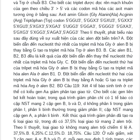
và Trp ở chuỗi B3. Cho biết các triplet được đọc rên mạch khuôn
của gen theo chiều 3’ > 5’ và các codon mã hóa các axit main
tương ứng ở bằng sau: Axit amin Glixin (Gly Alanin(Ala) Acginin
(Arg) Triptôphan (Trp) codon 5’GGU3’, 5’GGX3’ 5’GXU3’, 5’GXX3’
5’XGU3’,5’XGX3’,5’XGA3’ 5’UGG3’ 5’GGA3’, 5’GGG3’ 5’GXA3’,
5’GXG3’ 5’XGG3’,5’AGA3’,5’AGG3’ Theo lí thuyết, phát biểu nào
sau đây đúng về sự xuất hiện của các alen đột biến trên? A. Đột
biến dẫn đến nucleotit thứ nhất của triplet mã hóa Gly ở alen B bị
thay bằng G tạo ra triplet mã hóa Trp ở alen B3. B. Các alen B1,
B2, B3 đều là kết quả của đột biến dẫn đến thay thế nucleotit thứ
nhất của triplet mã hóa Gly. C. Đột biến dẫn đến nucleotit thứ hai
của trilpet mã hóa Gly ở alen B bị thay bằng G tạo ra triplet mã
hóa alen Ala ở alen B1. D. Đột biến dẫn đến nucleotit thứ hai của
triplet mã hóa Gly ở alen B bị thay bằng A hoặc G tạo ra triplet
mã hóa Arg ở alen B2. BD Câu 119: Xét 4 tế bào sinh tinh ở cơ
thể có kiểu gen Aa giảm phân tạo giao tử. Cho biết các gen liên
bd kết hoàn toàn; trong quá trình giảm phân chỉ có 1 tế bào có
cặp NST mang 2 cặp gen B, b và D, d không phân li trong giảm
phân I, phân li bình thường trong giảm phân II; cặp NST mang
cặp gen A, a phân li bình . Kết thúc quá trình giảm phân đã tạo ra
6 loại giao tử, trong đó có 37,5% loại giao tử mang 2 alen trội.
Theo lí thuyết, loại giao tử không mang alen trội chiếm tỉ lệ A.
37,5%.B. 6,25%.C.12,5%.D. 18,75%. Câu 120: Ở ruồi giấm, xét
3 cặp gen: A,a; B,b và D, d; mỗi gen quy định 1 tính trạng, các