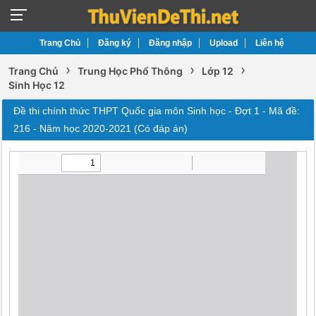
Trang Chủ
Đăng ký
Đăng nhập
Upload
Liên hệ
›
›
›
Trang Chủ
Trung Học Phổ Thông
Lớp 12
Sinh Học 12
Đề thi chính thức THPT Quốc gia môn Sinh học - Đợt 1 - Mã đề:
216 - Năm học 2020-2021 (Có đáp án)