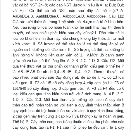
vật có bộ NST 2n=8; các cặp NST được kí hiệu là A, a; B,b; D,d;
và E,e. Cá thể có bộ NST nào sau đây là thể một? A.
AaBbDEe.B. ÂabbbDdee.C. AabbddEe.D. Aabbdddee. Câu 111:
Giả sử lưới thức ăn trong 1 hệ sinh thái được mô tả ở hình bên.
Nếu trâu rừng bị loại bỏ hoàn toàn khỏi hệ sinh thái này thì theo lí
thuyết, có bao nhiêu phát biểu sau đây đúng? I. Rận trâu sẽ bị
loại bỏ khỏi hệ sinh thái này nếu chúng không lấy thức ăn từ mắt
xích khác. II. Số lượng cá thể sâu ăn lá có thể tăng lên vì có
nguồn dinh dưỡng dồi dào hơn. III. Số lượng cá thể nai không bị
ảnh hởng vì không liên quan đến cỏ 1. IV.Mức độ cạnh tranh
giữa hổ và báo có thể tăng lên. A. 2.B. 4 C. 1.D. 3. Câu 112: Một
quầ thể thực vật tự thụ phấn có thành phần kiểu gen ở thế hệ P
là: AB dE AB De ab de 0,4 aB dE : 0,4 : 0,2 . Theo lí thuyết, có
bao nhiêu phát biểu sau đây đúng? aB de ab de I. F1 có 13 loại
kiểu gen. II. F2 có 1/5 số cây đồng hợp 4 cặp gen lặn III. F3 có
161/640 số cây đồng hợp 3 cặp gen trội. IV. F3 và F4 đều có 6
loại kiểu gen quy định kiểu hình trội về 3 tính trạng. A. 4.B. 3.C.
1.D. 2. Câu 113: Một loài thực vật lưỡng bội, alen A quy định
thân cao trội hoàn toàn so với alen a quy định thân thấp; alen B
quy định hoa đỏ trội hoàn toàn so với alen b quy định thoa trắng;
2 cặp gen này trên cùng 1 cặp NST và không xảy ra hoán vị gen.
Thế hệ P: Cây thân cao, hoa trắng thuần chủng thụ phấn cho các
cây cùng loài, tạo ra F1. F1 của mỗi phép lai đều có tỉ lệ 1 cây