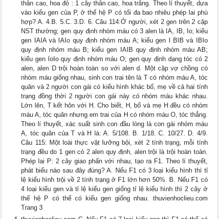
thân cao, hoa đỏ : 1 cây thân cao, hoa trắng. Theo lí thuyết, dựa
vào kiểu gen của P, ở thế hệ P có tối đa bao nhiêu phép lai phù
hợp? A. 4.B. 5.C. 3.D. 6. Câu 114:Ở người, xét 2 gen trên 2 cặp
NST thường; gen quy định nhóm máu có 3 alen là IA, IB, Io; kiểu
gen IAIA và IAIo quy định nhóm máu A; kiểu gen I BIB và IBIo
quy định nhóm máu B; kiểu gen IAIB quy định nhóm máu AB;
kiểu gen IoIo quy định nhóm máu O; gen quy định dạng tóc có 2
alen, alen D trội hoàn toàn so với alen d. Một cặp vợ chồng có
nhóm máu giống nhau, sinh con trai tên là T có nhóm máu A, tóc
quăn và 2 người con gái có kiểu hình khác bố, mẹ về cả hai tính
trạng đồng thời 2 người con gái này có nhóm máu khác nhau.
Lớn lên, T kết hôn với H. Cho biết, H, bố và mẹ H đều có nhóm
máu A, tóc quăn nhưng em trai của H có nhóm máu O, tóc thẳng.
Theo lí thuyết, xác suất sinh con đầu lòng là con gái nhóm máu
A, tóc quăn của T và H là: A. 5/108. B. 1/18. C. 10/27. D. 4/9.
Câu 115: Một loài thực vật lưỡng bội, xét 2 tính trạng, mỗi tính
trạng đều do 1 gen có 2 alen quy định, alen trội là trội hoàn toàn.
Phép lai P: 2 cây giao phấn với nhau, tạo ra F1. Theo lí thuyết,
phát biểu nào sau đây đúng? A. Nếu F1 có 3 loại kiểu hình thì tỉ
lệ kiểu hình trội về 2 tính trạng ở F1 lớn hơn 50%. B. Nếu F1 có
4 loại kiểu gen và tỉ lệ kiểu gen giống tỉ lệ kiểu hình thì 2 cây ở
thế hệ P có thể có kiểu gen giống nhau. thuvienhoclieu.com
Trang 3