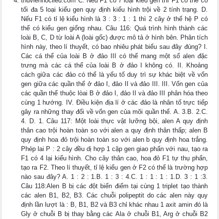
thuvienhoclieu.com C. Nếu F1 có 7 loại kiểu gen thì F1 có thể có
tối đa 5 loại kiểu gen quy định kiểu hình trội về 2 tính trạng. D.
Nếu F1 có tỉ lệ kiểu hình là 3 : 3 : 1 : 1 thì 2 cây ở thế hệ P có
thể có kiểu gen giống nhau. Câu 116: Quá trình hình thành các
loài B, C, D từ loài A (loài gốc) được mô tả ở hình bên. Phân tích
hình này, theo lí thuyết, có bao nhiêu phát biểu sau đây đúng? I.
Các cá thể của loài B ở đảo III có thể mang một số alen đặc
trưng mà các cá thể của loài B ở đảo I không có. II. Khoảng
cách giữa các đảo có thể là yếu tố duy trì sự khác biệt về vốn
gen giữa các quần thể ở đảo I, đảo II và đảo III. III. Vốn gen của
các quần thể thuộc lòai B ở đảo I, đảo II và đảo III phân hóa theo
cùng 1 hướng. IV. Điều kiện địa lí ở các đảo là nhân tố trực tiếp
gây ra những thay đổi về vốn gen của mõi quần thể. A. 3.B. 2.C.
4. D. 1. Câu 117: Một loài thực vật lưỡng bội, alen A quy định
thân cao trội hoàn toàn so với alen a quy định thân thấp; alen B
quy định hoa đỏ trội hoàn toàn so với alen b quy định hoa trắng.
Phép lai P : 2 cây đều dị hợp 1 cặp gen giao phấn với nau, tạo ra
F1 có 4 lại kiểu hình. Cho cây thân cao, hoa đỏ F1 tự thụ phấn,
tạo ra F2. Theo lí thuyết, tỉ lệ kiểu gen ở F2 có thể là trường hợp
nào sau đây? A. 1 : 2 : 1.B. 1 : 3 : 4.C. 1 : 1 : 1 : 1.D. 3 : 1 :3.
Câu 118:Alen B bị các đột biến điểm tại cùng 1 triplet tạo thành
các alen B1, B2, B3. Các chuỗi polipeptit do các alen này quy
định lần lượt là : B, B1, B2 và B3 chỉ khác nhau 1 axit amin đó là
Gly ở chuỗi B bị thay bằng các Ala ở chuỗi B1, Arg ở chuỗi B2