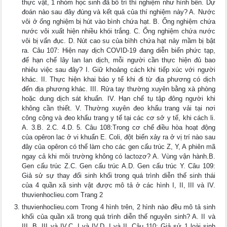
thực vật, 1 nhóm học sinh đã bố trí thí nghiệm như hình bên. Dự
đoán nào sau đây đúng và kết quả của thí nghiệm này? A. Nước
vôi ở ống nghiệm bị hút vào bình chứa hạt. B. Ống nghiệm chứa
nước vôi xuất hiện nhiều khói trắng. C. Ống nghiệm chứa nước
vôi bị vẩn đục. D. Nút cao su của bìhh chứa hạt nảy mầm bị bật
ra. Câu 107: Hiện nay dịch COVID-19 đang diễn biến phức tạp,
để hạn chế lây lan lan dịch, mỗi người cần thực hiện đủ bao
nhiêu việc sau đây? I. Giữ khoảng cách khi tiếp xúc với người
khác. II. Thực hiện khai báo y tế khi đi từ địa phương có dịch
đến địa phương khác. III. Rửa tay thường xuyên bằng xà phòng
hoặc dung dịch sát khuẩn. IV. Hạn chế tụ tập đông người khi
không cần thiết. V. Thường xuyên đeo khẩu trang vải tại nơi
công cộng và đeo khẩu trang y tế tại các cơ sở y tế, khi cách li.
A. 3.B. 2.C. 4.D. 5. Câu 108:Trong cơ chế điều hòa hoạt động
của opêron lac ở vi khuẩn E. Coli, đột biến xảy ra ở vị trí nào sau
đây của opêron có thể làm cho các gen cấu trúc Z, Y, A phiên mã
ngay cả khi môi trường không có lactozơ? A. Vùng vận hành.B.
Gen cấu trúc Z.C. Gen cấu trúc A.D. Gen cấu trúc Y. Câu 109:
Giả sử sự thay đổi sinh khối trong quá trình diễn thế sinh thái
của 4 quần xã sinh vật được mô tả ở các hình I, II, III và IV.
thuvienhoclieu.com Trang 2
thuvienhoclieu.com Trong 4 hình trên, 2 hình nào đều mô tả sinh
khối của quần xã trong quá trình diễn thế nguyên sinh? A. II và
III. B. III và IV.C. I và IV.D. I và II. Câu 110: Giả sử 1 loài sinh