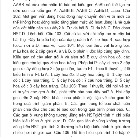
AABB và cừu cho nhân tế bào có kiểu gen AaBb có thể tạo ra
cừu con có kiểu gen A. AaBB.B. AABB.C. AaBb.D. aabb. Câu
102: Một gen vốn đang hoạt động nay chuyển đến vị trí mới có
thể không hoạt động hoặc tăng giảm mức độ hoạt động là hệ quả
của đột biến nào sau đây? A. Tự đa bội.B. Dị đa bội.C. Đảo đoạn
NST.D. Lệch bội. Câu 103: Cải củ lai với cải bắp tạo ra cây lai
bất thụ. Đây là biểu hiện của dạng cách li A. cơ học.B. sau hợp
tử.C. nơi ở.D. mùa vụ. Câu 104: Một loài thực vật lưỡng bội,
màu hoa do 2 cặp gen A, a và B, b phân li độc lập cùng quy định.
Kiểu gen có cảv alen trội A và alen trội B quy định hoa đỏ, các
kiểu gen còn lại quy định hoa trắng. Phép lai P: cây dị hợp 2 cặp
gen x cây đồng hơp 2 cặp gen lặn, tạo ra F1. Theo lí thuyết,, tỉ lệ
kiểu hình ở F1 là A. 1 cây hoa đỏ: 3 cây hoa trắng. B. 1 cây hoa
đỏ ; 1 cây hoa trắng. C. 9 cây hoa đỏ : 7 câu hoa trắng. D. 5 cây
hoa đỏ : 3 cây hoa trắng. Câu 105: Theo lí thuyết, khi nói về sự
di truyền cac gen ở thú, phát triển nào sau đây sai? A. Hai cặp
gen trên 2 cặp NST khác nhau phân li độc lập về các giao tử
trong quá trình giảm phân. B. Các gen trong tế bào chất luôn
phân chia đều cho các tế bào con trong quá trình phân bào. C.
Các gen ở vùng không tương đồng trên NSTgiới tính Y chỉ biểu
hiện kiểu hình ở giới đực. D. Các gen lặn ở vùng không tương
đồng trên NST giới tính X thường biểu hiện kiểu hình ở giới đực
nhiều hơn ở giới cái. Câu 106: Để tìm hiểu quá trình hô hấp ở