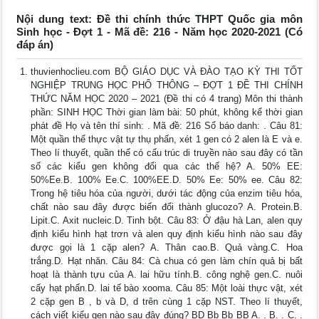
Nội dung text: Đề thi chính thức THPT Quốc gia môn
Sinh học - Đợt 1 - Mã đề: 216 - Năm học 2020-2021 (Có
đáp án)
thuvienhoclieu.com BỘ GIÁO DỤC VÀ ĐÀO TẠO KỲ THI TỐT
NGHIỆP TRUNG HỌC PHỔ THÔNG – ĐỢT 1 ĐỀ THI CHÍNH
THỨC NĂM HỌC 2020 – 2021 (Đề thi có 4 trang) Môn thi thành
phần: SINH HỌC Thời gian làm bài: 50 phút, không kể thời gian
phát đề Họ và tên thí sinh: . Mã đề: 216 Số báo danh: . Câu 81:
Một quần thể thực vật tự thụ phấn, xét 1 gen có 2 alen là E và e.
Theo lí thuyết, quần thể có cấu trúc di truyền nào sau đây có tần
số các kiểu gen không đổi qua các thế hệ? A. 50% EE:
50%Ee.B. 100% Ee.C. 100%EE.D. 50% Ee: 50% ee. Câu 82:
Trong hệ tiêu hóa của người, dưới tác động của enzim tiêu hóa,
chất nào sau đây được biến đổi thành glucozo? A. Protein.B.
Lipit.C. Axit nucleic.D. Tinh bột. Câu 83: Ở đậu hà Lan, alen quy
định kiểu hình hạt trơn và alen quy định kiểu hình nào sau đây
được gọi là 1 cặp alen? A. Thân cao.B. Quả vàng.C. Hoa
trắng.D. Hạt nhăn. Câu 84: Cà chua có gen làm chín quả bị bất
hoạt là thành tựu của A. lai hữu tính.B. công nghệ gen.C. nuôi
cấy hạt phấn.D. lai tế bào xooma. Câu 85: Một loài thực vật, xét
2 cặp gen B , b và D, d trên cùng 1 cặp NST. Theo lí thuyết,
cách viết kiểu gen nào sau đây đúng? BD Bb Bb BB A. . B. . C. .