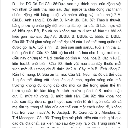
D. . bd DD Dd Dd Câu 86:Dựa vào sự thích nghi của động vật
với nhân tố sinh thái nào sau đây, người ta chia động vật thành
nhóm động vật hằng nhiệt và nhóm động vật biến nhiệt? A.
Gió.B. Ánh sáng.C. Độ ẩm.D. Nhiệt độ. Câu 87: Theo lí thuyết,
bằng phương pháp gây đột biến tự đa bội, từ các tế bào thực vật
có kiểu gen BB, Bb và bb không tạo ra được tế bào tứ bội có
kiểu gen nào sau đây? A. BBBB. B. BBBb. C. bbbb. D. BBbb.
Câu 88: Thời gian sống có thể đạt tới của 1 cá thể trong quần thể
được gọi là A. tuổi sinh lí.B. tuổi sau sinh sản.C. tuổi sinh thái.D.
tuổi quần thể. Câu 89: Một bộ ba chỉ mã hóa cho 1 loại axit min,
điều này chứng tỏ mã di truyền có tính A. hoái hóa.B. đặc hiệu.D.
liên tục.D. phổ biến. Câu 90: Sinh vật nào sau đây thuộc mắt
xích mở đầu trong chuỗi thức ăn? A. Cây mía.B. Ếch đồng.C.
Rắn hổ mang. D. Sâu ăn lá mía. Câu 91: Nếu mật độ cá thể của
1 quần thể động vật tăng lên quá cao, nguồn sống của môi
trường không đủ cung cấp cho mọi cá thể trong quần thể thì
thường dẫn tới làm tăng A. kích thước quần thể.B. mức nhập
cư. C. mức tử vong. D. mức sinh sản. Câu 92: Nhà khoa học
nào sau đây đưa ra giả thuyết các nhân tố di truyền của bố và
mẹ tồn tại trong tế bào của cơ thể con một cách riêng rẽ, không
hòa trộn vào nhau? A. F. Jacôp.B. K. Coren.C. G.J.Menden. D.
T.H.Moocgan. Câu 93: Trong lịch sử phát triển của sinh giới qua
các đại địa chất, sự kiện nào sau đây xảy ra ở đại Trung sinh? A.