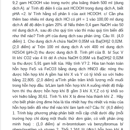
9,2 gam HCOOH vào trong nước pha loãng thành 500 ml (dung
dịch A). a/ Tính độ điện li của axit HCOOH trong dung dịch A, biết
pHA =2. b/ Tính hằng số phân li của axit HCOOH. c/ Cần pha
thêm bao nhiêu ml dung dịch HCl có pH = 1 vào 100,00 ml dung
dịch A để độ điện li giảm 20% d/ Nếu thêm 0,4 gam NaOH vào 50
ml dung dịch A, sau đó cho quỳ tím vào thì màu quỳ tím biến đổi
như thế nào? Tính pH của dung dịch sau phản ứng. Câu III. (4,0
điểm) 1. Cho dung dịch A chứa NaOH 0,05M và Ba(OH)2 0,02M.
(2,0 điểm) a/ Trộn 100 ml dung dịch A với 400 ml dung dịch
H2SO4 (pH=2) thu được dung dịch B. Tính pH của B. b/ Sục V
lít khí CO2 vào 4 lít dd A chứa NaOH 0,05M và Ba(OH)2 0,02M
ta thu được 5,91 gam kết tủa. Hãy tính V? 2. Hòa tan hoàn toàn
hỗn hợp FeS và FeCO3 bằng dung dịch HNO3 đặc nóng thu
được hỗn hợp khí A gồm hai khí X và Y có tỷ khối so với hiđro
bằng 22,805. (2,0 điểm) a/Tính phần trăm khối lượng mỗi muối
trong hỗn hợp đầu. b/Làm lạnh hỗn hợp khí A xuống nhiệt độ thấp
hơn thì thu được hỗn hợp khí B gồm 3 khí X,Y,Z có tỷ khối so
với hiđro bằng 30,61. Tính % khí X bị đime hóa thành khí Z . Hãy
cho biết phản ứng đime hóa là tỏa nhiệt hay thu nhiệt và màu của
hỗn hợp biến đổi như thế nào khí làm lạnh nó? Câu IV. (4,0 điểm)
1. Trình bày phương pháp phân biệt mỗi cặp chất dưới đây (mỗi
trường hợp chỉ dùng một thuốc thử đơn giản, có viết phản ứng
minh họa) : (1,0 điểm) a/ m-bromtoluen và benzylbromua b/
phenylaxetilen và styren 2. Thổi 1,344 lít (đktc) hỗn hợp khí A