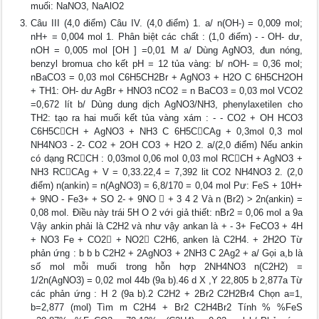
muối: NaNO3, NaAlO2
Câu III (4,0 điểm) Câu IV. (4,0 điểm) 1. a/ n(OH-) = 0,009 mol;
nH+ = 0,004 mol 1. Phân biệt các chất : (1,0 điểm) - - OH- dư,
nOH = 0,005 mol [OH ] =0,01 M a/ Dùng AgNO3, đun nóng,
benzyl bromua cho kết pH = 12 tủa vàng: b/ nOH- = 0,36 mol;
nBaCO3 = 0,03 mol C6H5CH2Br + AgNO3 + H2O C 6H5CH2OH
+ TH1: OH- dư AgBr + HNO3 nCO2 = n BaCO3 = 0,03 mol VCO2
=0,672 lít b/ Dùng dung dịch AgNO3/NH3, phenylaxetilen cho
TH2: tạo ra hai muối kết tủa vàng xám : - - CO2 + OH HCO3
C6H5CCH + AgNO3 + NH3 C 6H5CCAg + 0,3mol 0,3 mol
NH4NO3 - 2- CO2 + 2OH CO3 + H2O 2. a/(2,0 điểm) Nếu ankin
có dạng RCCH : 0,03mol 0,06 mol 0,03 mol RCCH + AgNO3 +
NH3 RCCAg + V = 0,33.22,4 = 7,392 lit CO2 NH4NO3 2. (2,0
điểm) n(ankin) = n(AgNO3) = 6,8/170 = 0,04 mol Pư: FeS + 10H+
+ 9NO - Fe3+ + SO 2- + 9NO  + 3 4 2 Và n (Br2) > 2n(ankin) =
0,08 mol. Điều này trái 5H O 2 với giả thiết: nBr2 = 0,06 mol a 9a
Vậy ankin phải là C2H2 và như vậy ankan là + - 3+ FeCO3 + 4H
+ NO3 Fe + CO2 + NO2 C2H6, anken là C2H4. + 2H2O Từ
phản ứng : b b b C2H2 + 2AgNO3 + 2NH3 C 2Ag2 + a/ Gọi a,b là
số mol mỗi muối trong hỗn hợp 2NH4NO3 n(C2H2) =
1/2n(AgNO3) = 0,02 mol 44b (9a b).46 d X ,Y 22,805 b 2,877a Từ
các phản ứng : H 2 (9a b).2 C2H2 + 2Br2 C2H2Br4 Chọn a=1,
b=2,877 (mol) Tìm m C2H4 + Br2 C2H4Br2 Tính % %FeS