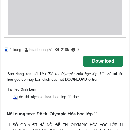
4 trang
hoaithuong97
2105
0
Download
Bạn đang xem tài liệu
"Đề thi Olympic Hóa học lớp 11"
, để tải tài
liệu gốc về máy bạn click vào nút
DOWNLOAD
ở trên
Tài liệu đính kèm:
de_thi_olympic_hoa_hoc_lop_11.doc
Nội dung text: Đề thi Olympic Hóa học lớp 11
SỞ GD & ĐT HÀ NỘI ĐỀ THI OLYMPIC HÓA HỌC LỚP 11