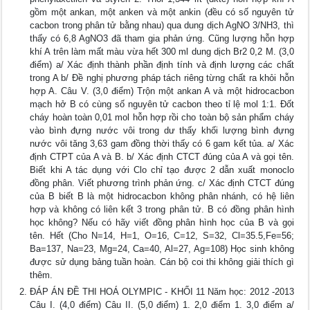
gồm một ankan, một anken và một ankin (đều có số nguyên tử
cacbon trong phân tử bằng nhau) qua dung dịch AgNO 3/NH3, thì
thấy có 6,8 AgNO3 đã tham gia phản ứng. Cũng lượng hỗn hợp
khí A trên làm mất màu vừa hết 300 ml dung dịch Br2 0,2 M. (3,0
điểm) a/ Xác định thành phần định tính và định lượng các chất
trong A b/ Đề nghị phương pháp tách riêng từng chất ra khỏi hỗn
hợp A. Câu V. (3,0 điểm) Trộn một ankan A và một hidrocacbon
mạch hở B có cùng số nguyên tử cacbon theo tỉ lệ mol 1:1. Đốt
cháy hoàn toàn 0,01 mol hỗn hợp rồi cho toàn bộ sản phẩm cháy
vào bình đựng nước vôi trong dư thấy khối lượng bình đựng
nước vôi tăng 3,63 gam đồng thời thấy có 6 gam kết tủa. a/ Xác
định CTPT của A và B. b/ Xác định CTCT đúng của A và gọi tên.
Biết khi A tác dụng với Clo chỉ tạo được 2 dẫn xuất monoclo
đồng phân. Viết phương trình phản ứng. c/ Xác định CTCT đúng
của B biết B là một hidrocacbon không phân nhánh, có hệ liên
hợp và không có liên kết 3 trong phân tử. B có đồng phân hình
học không? Nếu có hãy viết đồng phân hình học của B và gọi
tên. Hết (Cho N=14, H=1, O=16, C=12, S=32, Cl=35.5,Fe=56;
Ba=137, Na=23, Mg=24, Ca=40, Al=27, Ag=108) Học sinh không
được sử dụng bảng tuần hoàn. Cán bộ coi thi không giải thích gì
thêm.
ĐÁP ÁN ĐỀ THI HOÁ OLYMPIC - KHỐI 11 Năm học: 2012 -2013
Câu I. (4,0 điểm) Câu II. (5,0 điểm) 1. 2,0 điểm 1. 3,0 điểm a/