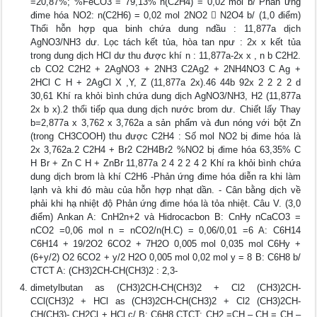
=20,87%; %FeCO3 = 79,13% n(C2H4) = 0,02 mol b/ Phản ứng
đime hóa NO2: n(C2H6) = 0,02 mol 2NO2  N2O4 b/ (1,0 điểm)
Thổi hỗn hợp qua binh chứa dung nđầu : 11,877a dịch
AgNO3/NH3 dư. Lọc tách kết tủa, hòa tan npư : 2x x kết tủa
trong dung dịch HCl dư thu được khí n : 11,877a-2x x , n b C2H2.
cb CO2 C2H2 + 2AgNO3 + 2NH3 C2Ag2 + 2NH4NO3 C Ag +
2HCl C H + 2AgCl X ,Y, Z (11,877a 2x).46 44b 92x 2 2 2 2 d
30,61 Khí ra khỏi bình chứa dung dịch AgNO3/NH3, H2 (11,877a
2x b x).2 thổi tiếp qua dung dịch nước brom dư. Chiết lấy Thay
b=2,877a x 3,762 x 3,762a a sản phẩm và đun nóng với bột Zn
(trong CH3COOH) thu được C2H4 : Số mol NO2 bị đime hóa là
2x 3,762a.2 C2H4 + Br2 C2H4Br2 %NO2 bị đime hóa 63,35% C
H Br + Zn C H + ZnBr 11,877a 2 4 2 2 4 2 Khí ra khỏi bình chứa
dung dịch brom là khí C2H6 -Phản ứng đime hóa diễn ra khi làm
lạnh và khi đó màu của hỗn hợp nhạt dần. - Cân bằng dịch về
phải khi hạ nhiệt độ Phản ứng đime hóa là tỏa nhiệt. Câu V. (3,0
điểm) Ankan A: CnH2n+2 và Hidrocacbon B: CnHy nCaCO3 =
nCO2 =0,06 mol n = nCO2/n(H.C) = 0,06/0,01 =6 A: C6H14
C6H14 + 19/2O2 6CO2 + 7H2O 0,005 mol 0,035 mol C6Hy +
(6+y/2) O2 6CO2 + y/2 H2O 0,005 mol 0,02 mol y = 8 B: C6H8 b/
CTCT A: (CH3)2CH-CH(CH3)2 : 2,3-
dimetylbutan as (CH3)2CH-CH(CH3)2 + Cl2 (CH3)2CH-
CCl(CH3)2 + HCl as (CH3)2CH-CH(CH3)2 + Cl2 (CH3)2CH-
CH(CH3)- CH2Cl + HCl c/ B: C6H8 CTCT: CH2 =CH – CH = CH –