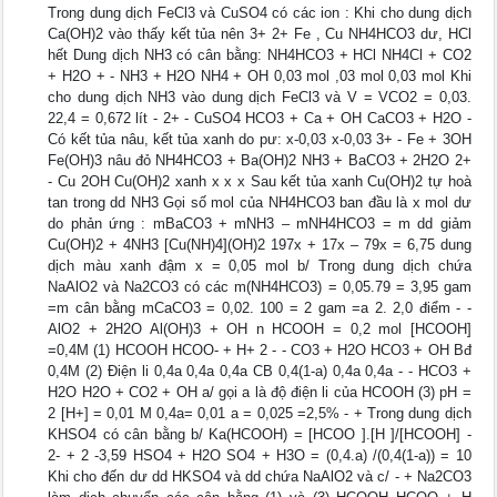
Trong dung dịch FeCl3 và CuSO4 có các ion : Khi cho dung dịch
Ca(OH)2 vào thấy kết tủa nên 3+ 2+ Fe , Cu NH4HCO3 dư, HCl
hết Dung dịch NH3 có cân bằng: NH4HCO3 + HCl NH4Cl + CO2
+ H2O + - NH3 + H2O NH4 + OH 0,03 mol ,03 mol 0,03 mol Khi
cho dung dịch NH3 vào dung dịch FeCl3 và V = VCO2 = 0,03.
22,4 = 0,672 lít - 2+ - CuSO4 HCO3 + Ca + OH CaCO3 + H2O -
Có kết tủa nâu, kết tủa xanh do pư: x-0,03 x-0,03 3+ - Fe + 3OH
Fe(OH)3 nâu đỏ NH4HCO3 + Ba(OH)2 NH3 + BaCO3 + 2H2O 2+
- Cu 2OH Cu(OH)2 xanh x x x Sau kết tủa xanh Cu(OH)2 tự hoà
tan trong dd NH3 Gọi số mol của NH4HCO3 ban đầu là x mol dư
do phản ứng : mBaCO3 + mNH3 – mNH4HCO3 = m dd giảm
Cu(OH)2 + 4NH3 [Cu(NH)4](OH)2 197x + 17x – 79x = 6,75 dung
dịch màu xanh đậm x = 0,05 mol b/ Trong dung dịch chứa
NaAlO2 và Na2CO3 có các m(NH4HCO3) = 0,05.79 = 3,95 gam
=m cân bằng mCaCO3 = 0,02. 100 = 2 gam =a 2. 2,0 điểm - -
AlO2 + 2H2O Al(OH)3 + OH n HCOOH = 0,2 mol [HCOOH]
=0,4M (1) HCOOH HCOO- + H+ 2 - - CO3 + H2O HCO3 + OH Bđ
0,4M (2) Điện li 0,4a 0,4a 0,4a CB 0,4(1-a) 0,4a 0,4a - - HCO3 +
H2O H2O + CO2 + OH a/ gọi a là độ điện li của HCOOH (3) pH =
2 [H+] = 0,01 M 0,4a= 0,01 a = 0,025 =2,5% - + Trong dung dịch
KHSO4 có cân bằng b/ Ka(HCOOH) = [HCOO ].[H ]/[HCOOH] -
2- + 2 -3,59 HSO4 + H2O SO4 + H3O = (0,4.a) /(0,4(1-a)) = 10
Khi cho đến dư dd HKSO4 và dd chứa NaAlO2 và c/ - + Na2CO3