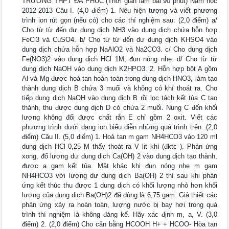
TRƯỜNG THPT ĐA PHÚC (Thời gian làm bài 90 phút) Năm học
2012-2013 Câu I. (4,0 điểm) 1. Nêu hiện tượng và viết phương
trình ion rút gọn (nếu có) cho các thí nghiệm sau: (2,0 điểm) a/
Cho từ từ đến dư dung dịch NH3 vào dung dịch chứa hỗn hợp
FeCl3 và CuSO4. b/ Cho từ từ đến dư dung dịch KHSO4 vào
dung dịch chứa hỗn hợp NaAlO2 và Na2CO3. c/ Cho dung dịch
Fe(NO3)2 vào dung dịch HCl 1M, đun nóng nhẹ. d/ Cho từ từ
dung dịch NaOH vào dung dịch K2HPO3. 2. Hỗn hợp bột A gồm
Al và Mg được hoà tan hoàn toàn trong dung dịch HNO3, làm tạo
thành dung dịch B chứa 3 muối và không có khí thoát ra. Cho
tiếp dung dịch NaOH vào dung dịch B rồi lọc tách kết tủa C tạo
thành, thu được dung dịch D có chứa 2 muối. Nung C đến khối
lượng không đổi được chất rắn E chỉ gồm 2 oxit. Viết các
phương trình dưới dạng ion biểu diễn những quá trình trên .(2,0
điểm) Câu II. (5,0 điểm) 1. Hoà tan m gam NH4HCO3 vào 120 ml
dung dịch HCl 0,25 M thấy thoát ra V lit khí (đktc ). Phản ứng
xong, đổ lượng dư dung dịch Ca(OH) 2 vào dung dịch tạo thành,
được a gam kết tủa. Mặt khác khi đun nóng nhẹ m gam
NH4HCO3 với lượng dư dung dịch Ba(OH) 2 thì sau khi phản
ứng kết thúc thu được 1 dung dịch có khối lượng nhỏ hơn khối
lượng của dung dịch Ba(OH)2 đã dùng là 6,75 gam. Giả thiết các
phản ứng xảy ra hoàn toàn, lượng nước bị bay hơi trong quá
trình thí nghiệm là không đáng kể. Hãy xác định m, a, V. (3,0
điểm) 2. (2,0 điểm) Cho cân bằng HCOOH H+ + HCOO- Hòa tan