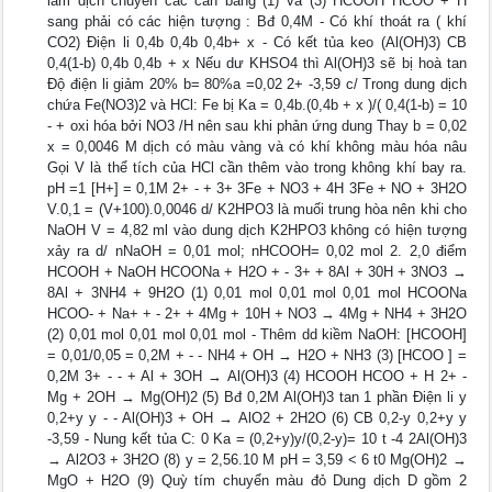
làm dịch chuyển các cân bằng (1) và (3) HCOOH HCOO + H
sang phải có các hiện tượng : Bđ 0,4M - Có khí thoát ra ( khí
CO2) Điện li 0,4b 0,4b 0,4b+ x - Có kết tủa keo (Al(OH)3) CB
0,4(1-b) 0,4b 0,4b + x Nếu dư KHSO4 thì Al(OH)3 sẽ bị hoà tan
Độ điện li giảm 20% b= 80%a =0,02 2+ -3,59 c/ Trong dung dịch
chứa Fe(NO3)2 và HCl: Fe bị Ka = 0,4b.(0,4b + x )/( 0,4(1-b) = 10
- + oxi hóa bởi NO3 /H nên sau khi phản ứng dung Thay b = 0,02
x = 0,0046 M dịch có màu vàng và có khí không màu hóa nâu
Gọi V là thể tích của HCl cần thêm vào trong không khí bay ra.
pH =1 [H+] = 0,1M 2+ - + 3+ 3Fe + NO3 + 4H 3Fe + NO + 3H2O
V.0,1 = (V+100).0,0046 d/ K2HPO3 là muối trung hòa nên khi cho
NaOH V = 4,82 ml vào dung dịch K2HPO3 không có hiện tượng
xảy ra d/ nNaOH = 0,01 mol; nHCOOH= 0,02 mol 2. 2,0 điểm
HCOOH + NaOH HCOONa + H2O + - 3+ + 8Al + 30H + 3NO3 →
8Al + 3NH4 + 9H2O (1) 0,01 mol 0,01 mol 0,01 mol HCOONa
HCOO- + Na+ + - 2+ + 4Mg + 10H + NO3 → 4Mg + NH4 + 3H2O
(2) 0,01 mol 0,01 mol 0,01 mol - Thêm dd kiềm NaOH: [HCOOH]
= 0,01/0,05 = 0,2M + - - NH4 + OH → H2O + NH3 (3) [HCOO ] =
0,2M 3+ - - + Al + 3OH → Al(OH)3 (4) HCOOH HCOO + H 2+ -
Mg + 2OH → Mg(OH)2 (5) Bđ 0,2M Al(OH)3 tan 1 phần Điện li y
0,2+y y - - Al(OH)3 + OH → AlO2 + 2H2O (6) CB 0,2-y 0,2+y y
-3,59 - Nung kết tủa C: 0 Ka = (0,2+y)y/(0,2-y)= 10 t -4 2Al(OH)3
→ Al2O3 + 3H2O (8) y = 2,56.10 M pH = 3,59 < 6 t0 Mg(OH)2 →
MgO + H2O (9) Quỳ tím chuyển màu đỏ Dung dịch D gồm 2