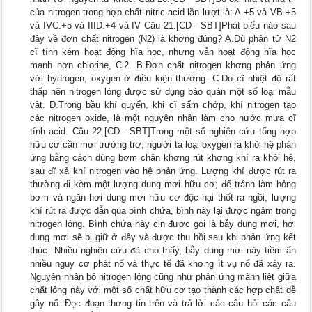
của nitrogen trong hợp chất nitric acid lần lượt là: A.+5 và VB.+5
và IVC.+5 và IIID.+4 và IV Câu 21.[CD - SBT]Phát biểu nào sau
đây về đơn chất nitrogen (N2) là khơng đúng? A.Dù phân tử N2
cĩ tính kém hoạt động hĩa học, nhưng vẫn hoạt động hĩa học
mạnh hơn chlorine, Cl2. B.Đơn chất nitrogen khơng phản ứng
với hydrogen, oxygen ở điều kiện thường. C.Do cĩ nhiệt độ rất
thấp nên nitrogen lỏng được sử dụng bảo quản một số loại mẫu
vật. D.Trong bầu khí quyển, khi cĩ sấm chớp, khí nitrogen tạo
các nitrogen oxide, là một nguyên nhân làm cho nước mưa cĩ
tính acid. Câu 22.[CD - SBT]Trong một số nghiên cứu tổng hợp
hữu cơ cần mơi trường trơ, người ta loại oxygen ra khỏi hệ phản
ứng bằng cách dùng bơm chân khơng rút khơng khí ra khỏi hệ,
sau đĩ xả khí nitrogen vào hệ phản ứng. Lượng khí được rút ra
thường đi kèm một lượng dung mơi hữu cơ; để tránh làm hỏng
bơm và ngăn hơi dung mơi hữu cơ độc hại thốt ra ngồi, lượng
khí rút ra được dẫn qua bình chứa, bình này lại được ngâm trong
nitrogen lỏng. Bình chứa này cịn được gọi là bẫy dung mơi, hơi
dung mơi sẽ bị giữ ở đây và được thu hồi sau khi phản ứng kết
thúc. Nhiều nghiên cứu đã cho thấy, bẫy dung mơi này tiềm ẩn
nhiều nguy cơ phát nổ và thực tế đã khơng ít vụ nổ đã xảy ra.
Nguyên nhân bỏ nitrogen lỏng cũng như phản ứng mãnh liệt giữa
chất lỏng này với một số chất hữu cơ tạo thành các hợp chất dễ
gây nổ. Đọc đoạn thơng tin trên và trả lời các câu hỏi các câu