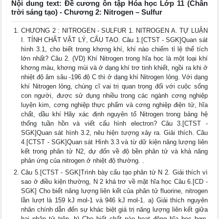
Nội dung text: Đề cương ôn tập Hóa học Lớp 11 (Chân
trời sáng tạo) - Chương 2: Nitrogen – Sulfur
CHƯƠNG 2 : NITROGEN - SULFUR 1. NITROGEN A. TỰ LUẬN
I. TÍNH CHẤT VẬT LÝ, CẤU TẠO. Câu 1.[CTST - SGK]Quan sát
hình 3.1, cho biết trong khơng khí, khí nào chiếm tỉ lệ thể tích
lớn nhất? Câu 2. (VD) Khí Nitrogen trong hĩa học là một loại khí
khơng màu, khơng mùi và ở dạng khí trơ tinh khiết, ngồi ra khi ở
nhiệt độ âm sâu -196 độ C thì ở dạng khí Nitrogen lỏng. Với dạng
khí Nitrogen lỏng, chúng cĩ vai trị quan trọng đối với cuộc sống
con người, được sử dụng nhiều trong các ngành cơng nghiệp
luyện kim, cơng nghiệp thực phẩm và cơng nghiệp điện tử, hĩa
chất, dầu khí Hãy xác định nguyên tố Nitrogen trong bảng hệ
thống tuần hồn và viết cấu hình electron? Câu 3.[CTST -
SGK]Quan sát hình 3.2, nêu hiện tượng xảy ra. Giải thích. Câu
4.[CTST - SGK]Quan sát Hình 3.3 và từ dữ kiện năng lượng liên
kết trong phân tử N2, dự đốn về độ bền phân tử và khả năng
phản ứng của nitrogen ở nhiệt độ thường. .
Câu 5.[CTST - SGK]Trình bày cấu tạo phân tử N 2. Giải thích vì
sao ở điều kiện thường, N 2 khá trơ về mặt hĩa học Câu 6.[CD -
SGK] Cho biết năng lượng liên kết của phân tử fluorine, nitrogen
lần lượt là 159 kJ mol-1 và 946 kJ mol-1. a) Giải thích nguyên
nhân chính dẫn đến sự khác biệt giá trị năng lượng liên kết giữa
hai phân tử trên. b) Cho biết chất nào hoạt động hĩa học hơn.