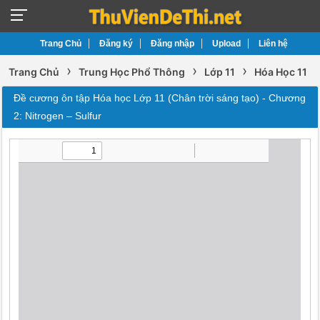
Trang Chủ
Đăng ký
Đăng nhập
Upload
Liên hệ
›
›
›
Trang Chủ
Trung Học Phổ Thông
Lớp 11
Hóa Học 11
Đề cương ôn tập Hóa học Lớp 11 (Chân trời sáng tạo) - Chương
2: Nitrogen – Sulfur