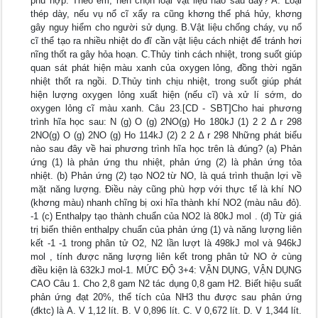
phù hợp. Theo em, nên chọn loại vật liệu nào sau đây? A. Loại
thép dày, nếu vụ nổ cĩ xẩy ra cũng khơng thể phá hủy, khơng
gây nguy hiểm cho người sử dụng. B.Vật liệu chống cháy, vụ nổ
cĩ thể tạo ra nhiều nhiệt do đĩ cần vật liệu cách nhiệt để tránh hơi
nĩng thốt ra gây hỏa hoạn. C.Thủy tinh cách nhiệt, trong suốt giúp
quan sát phát hiện màu xanh của oxygen lỏng, đồng thời ngăn
nhiệt thốt ra ngồi. D.Thủy tinh chịu nhiệt, trong suốt giúp phát
hiện lượng oxygen lỏng xuất hiện (nếu cĩ) và xử lí sớm, do
oxygen lỏng cĩ màu xanh. Câu 23.[CD - SBT]Cho hai phương
trình hĩa học sau: N (g) O (g) 2NO(g) Ho 180kJ (1) 2 2 Δ r 298
2NO(g) O (g) 2NO (g) Ho 114kJ (2) 2 2 Δ r 298 Những phát biểu
nào sau đây về hai phương trình hĩa học trên là đúng? (a) Phản
ứng (1) là phản ứng thu nhiệt, phản ứng (2) là phản ứng tỏa
nhiệt. (b) Phản ứng (2) tạo NO2 từ NO, là quá trình thuận lợi về
mặt năng lượng. Điều này cũng phù hợp với thực tế là khí NO
(khơng màu) nhanh chĩng bị oxi hĩa thành khí NO2 (màu nâu đỏ).
-1 (c) Enthalpy tạo thành chuẩn của NO2 là 80kJ mol . (d) Từ giá
trị biến thiên enthalpy chuẩn của phản ứng (1) và năng lượng liên
kết -1 -1 trong phân tử O2, N2 lần lượt là 498kJ mol và 946kJ
mol , tính được năng lượng liên kết trong phân tử NO ở cùng
điều kiện là 632kJ mol-1. MỨC ĐỘ 3+4: VẬN DỤNG, VẬN DỤNG
CAO Câu 1. Cho 2,8 gam N2 tác dụng 0,8 gam H2. Biết hiệu suất
phản ứng đạt 20%, thể tích của NH3 thu được sau phản ứng
(đktc) là A. V 1,12 lít. B. V 0,896 lít. C. V 0,672 lít. D. V 1,344 lít.