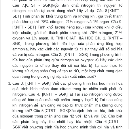
Câu 7.[CTST - SGK]Ngồi đơn chất nitrogen thì nguyên tố
nitrogen cịn tồn tại dưới dạng nào? Lấy ví dụ. Câu 8.[KNTT -
SBT] Tính phân tử khối trung bình và khơng khí, giả thiết thành
phần khơng khí: 78% nitrogen, 21% oxygen và 1% argon. Câu 9.
[KNTT - SBT] Tính khối lượng riêng (g/L) của khơng khí ở điều
kiện chuẩn, giả thiết thành phần khơng khí: 78% nitrogen, 21%
oxygen và 1% argon. II. TÍNH CHẤT HĨA HỌC Câu 1. [KNTT –
SGK] Trong phương trình hĩa học của phản ứng tổng hợp
ammonia, hãy xác định các nguyên tử cĩ sự thay đổi số oxi hĩa
và vai trị của nitrogen. Câu 2. [KNTT – SGK] Trong phương trình
hĩa học của phản ứng giữa nitrogen và oxygen: a) Hãy các định
các nguyên tử cĩ sự thay đối số oxi hĩa. b) Tại sao thực tế
khơng sử dụng phản ứng để tạo ra NO, một hợp chất trung gian
quan trọng trong cơng nghiệp sản xuất nitric acid?
Câu 3. [KNTT – SGK] Viết các phương trình hĩa học minh họa
quá trình hình thành đạm nitrate trong tự nhiên xuất phát từ
nitrogen. Câu 4. [KNTT – SGK] a) Tại sao nitrogen lỏng được
dùng để bảo quản mẫu vật phẩm trong y học? b) Tại sao dùng
khí nitrogen để làm căng vỏ bao bì thực phẩm mà khơng dùng
khơng khí? Câu 5.[CTST - SGK]Xác định tính oxi hĩa, tính khử
của nitrogen trong phản ứng của N2 với H2 và với O2. Cho biết
các phản ứng này thu nhiệt hay tỏa nhiệt. Câu 6.[CTST -
SGK]Viết phương trình hĩa học chứng minh tính oxi hĩa và tính