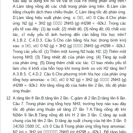
sau đây là đúng khi nĩi về vai trị của Fe trong phản ứng trên?
A.Làm tăng nồng độ các chất trong phản ứng trên. B.Làm cân
bằng chuyển dịch theo chiều thuận. C.Làm tăng tốc độ phản ứng.
D.Làm tăng hiệu suất phản ứng. o t, xt 0 Câu 4.Cho phản
ứng: N2 (g) + 3H2 (g)  2NH3 (g) rH298 = -92kJ. Trong các
yếu tố sau đây: (1) áp suất; (2) nhiệt độ; (3) nồng độ; (4) chất xúc
tác, cĩ mấy yếu tố ảnh hưởng đến cân bằng hĩa học trên?
A.1.B.2. C.4.D.3. Câu 5.Cho cân bằng hĩa học (trong bình kín)
sau: o t, xt 0 N2 (g) + 3H2 (g)  2NH3 (g) rH298 = -92kJ.
Trong các yếu tố: (1) Thêm một lượng N2 hoặc H2; (2) Thêm một
lượng NH3; (3) Tăng nhiệt độ của phản ứng; (4) Tăng áp suất
của phản ứng; (5) Dùng thêm chất xúc tác. Cĩ bao nhiêu yếu tố
làm cho tỉ khối của hỗn hợp khí trong bình so với H2 tăng lên?
A.3.B.5. C.4.D.2. Câu 6.Cho phương trình hĩa học của phản ứng
tổng hợp amoniac: o t, xt 0 N2 (g) + 3H2 (g)  2NH3 (g)
rH298 = -92kJ. Khi tăng nồng độ của hiđro lên 2 lần, tốc độ phản
ứng thuận:
A.tăng lên 8 lần.B.tăng lên 2 lần. C.giảm đi 2 lần.D.tăng lên 6 lần.
Câu 7. Trong phản ứng tổng hợp NH3, trường hợp nào sau đây
tốc độ phản ứng thuận sẽ tăng 27 lần ? A.Tăng nồng độ khí
N2lên 9 lần.B.Tăng nồng độ khí H 2 lên 3 lần. C.tăng áp suất
chung của hệ lên 2 lần. D.tăng áp suất chung của hệ lên 3 lần. 0
450 500 C, xt 0 Câu 8.Trong phản ứng tổng hợp amoniac:
N2 (g) + 3H2 (g)  2NH3 (g) rH298 = -92kJ. Để tăng hiệu