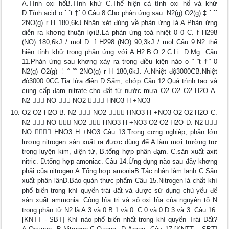
A.Tính oxi hốB.Tính khử C.Thể hiện cả tính oxi hố và khử
D.Tính acid o ˆ ˆt †ˆ 0 Câu 8.Cho phản ứng sau: N2(g) O2(g) ‡ ˆ ˆˆ
2NO(g) r H 180,6kJ.Nhận xét đúng về phản ứng là A.Phản ứng
diễn ra khơng thuận lợiB.Là phản ứng toả nhiệt 0 0 C. f H298
(NO) 180,6kJ / mol D. f H298 (NO) 90,3kJ / mol Câu 9.N2 thể
hiện tính khử trong phản ứng với A.H2.B.O 2.C.Li. D.Mg. Câu
11.Phản ứng sau khơng xảy ra trong điều kiện nào o ˆ ˆt †ˆ 0
N2(g) O2(g) ‡ ˆ ˆˆ 2NO(g) r H 180,6kJ. A.Nhiệt độ3000CB.Nhiệt
độ3000 0CC.Tia lửa điện D.Sấm, chớp Câu 12.Quá trình tạo và
cung cấp đạm nitrate cho đất từ nước mưa O2 O2 O2 H2O A.
N2  NO  NO2  HNO3 H +NO3
O2 O2 H2O B. N2  NO2  HNO3 H +NO3 O2 O2 H2O C.
N2  NO  NO2  HNO3 H +NO3 O2 O2 H2O D. N2 
NO  HNO3 H +NO3 Câu 13.Trong cơng nghiệp, phần lớn
lượng nitrogen sản xuất ra được dùng để A.làm mơi trường trơ
trong luyện kim, điện tử, B.tổng hợp phân đạm. C.sản xuất axit
nitric. D.tổng hợp amoniac. Câu 14.Ứng dụng nào sau đây khơng
phải của nitrogen A.Tổng hợp amoniaB.Tác nhân làm lạnh C.Sản
xuất phân lânD.Bảo quản thực phẩm Câu 15.Nitrogen là chất khí
phổ biến trong khí quyển trái đất và được sử dụng chủ yếu để
sản xuất ammonia. Cộng hĩa trị và số oxi hĩa của nguyên tố N
trong phân tử N2 là A.3 và 0.B.1 và 0. C.0 và 0.D.3 và 3. Câu 16.
[KNTT - SBT] Khí nào phổ biến nhất trong khí quyển Trái Đất?