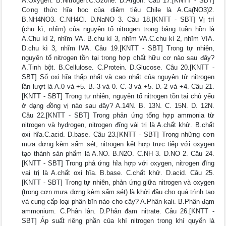
A.Oxygen. B.Nitrogen.C.Ozone. D.Argon. Câu 17.[KNTT - SBT]
Cơng thức hĩa học của diêm tiêu Chile là A.Ca(NO3)2.
B.NH4NO3. C.NH4Cl. D.NaNO 3. Câu 18.[KNTT - SBT] Vị trí
(chu kì, nhĩm) của nguyên tố nitrogen trong bảng tuần hồn là
A.Chu kì 2, nhĩm VA. B.chu kì 3, nhĩm VA.C.chu kì 2, nhĩm VIA.
D.chu kì 3, nhĩm IVA. Câu 19.[KNTT - SBT] Trong tự nhiên,
nguyên tố nitrogen tồn tại trong hợp chất hữu cơ nào sau đây?
A.Tinh bột. B.Cellulose. C.Protein. D.Glucose. Câu 20.[KNTT -
SBT] Số oxi hĩa thấp nhất và cao nhất của nguyên tử nitrogen
lần lượt là A.0 và +5. B.-3 và 0. C.-3 và +5. D.-2 và +4. Câu 21.
[KNTT - SBT] Trong tự nhiên, nguyên tố nitrogen tồn tại chủ yếu
ở dạng đồng vị nào sau đây? A.14N. B. 13N. C. 15N. D. 12N.
Câu 22.[KNTT - SBT] Trong phản ứng tổng hợp ammonia từ
nitrogen và hydrogen, nitrogen đĩng vài trị là A.chất khử. B.chất
oxi hĩa.C.acid. D.base. Câu 23.[KNTT - SBT] Trong những cơn
mưa dơng kèm sấm sét, nitrogen kết hợp trực tiếp với oxygen
tạo thành sản phẩm là A.NO. B.N2O. C.NH 3. D.NO 2. Câu 24.
[KNTT - SBT] Trong phả ứng hĩa hợp với oxygen, nitrogen đĩng
vai trị là A.chất oxi hĩa. B.base. C.chất khử. D.acid. Câu 25.
[KNTT - SBT] Trong tự nhiên, phản ứng giữa nitrogen và oxygen
(trong cơn mưa dơng kèm sấm sét) là khởi đầu cho quá trình tạo
và cung cấp loại phân bĩn nào cho cây? A.Phân kali. B.Phân đạm
ammonium. C.Phân lân. D.Phân đạm nitrate. Câu 26.[KNTT -
SBT] Áp suất riêng phần của khí nitrogen trong khí quyển là