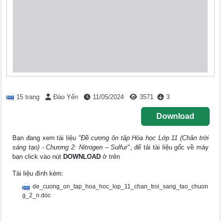
15 trang
Đào Yến
11/05/2024
3571
3
Download
Bạn đang xem tài liệu
"Đề cương ôn tập Hóa học Lớp 11 (Chân trời
sáng tạo) - Chương 2: Nitrogen – Sulfur"
, để tải tài liệu gốc về máy
bạn click vào nút
DOWNLOAD
ở trên
Tài liệu đính kèm:
de_cuong_on_tap_hoa_hoc_lop_11_chan_troi_sang_tao_chuon
g_2_n.doc