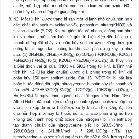
azide, một hợp chất ion chứa các ion sodium và ion azide, N3 ,
phân hủy nhanh chĩng để giải phĩng khí
N2. Một túi khí được trang bị sẵn một xi lanh nhỏ chứa hỗn hợp
các chất rắn sodium azide(NaN3), potassium nitrate(KNO3) và
silicon dioxide (SiO2). Khi xe giảm tốc độ nhanh, chẳng hạn như
khi va chạm, một cảm biến sẽ gửi tín hiệu điện đến hỗn hợp,
nhanh chĩng đốt cháy và phân hủy sodium azide đồng thời giải
phĩng khí nitrogen làm phồng túi khí. Các phản ứng xảy ra như
sau: (1) 2NaN3(s) 2Na(s) +3N2(g) (2) 10Na(s) +2KNO3(s) K2O(s)
+5Na2O(s) +N2(g) to (3) K2O(s) +Na2O(s) +SiO2(s)  thủy tinh
a.Giải thích vai trị của KNO3 và SiO2 trong túi khí. b.Tính thể
tích khí N2 (điều kiện chuẩn) được giải phĩng trong túi khí khi
phân hủy 150 gam sodium azide. Câu 13. [VDC]Khi bị bắt lửa
hoặc bị tác động đột ngột, nitroglycerine bị phân hủy rất nhanh và
tỏa nhiệt: 4C3H5N3O9(l) 6N2(g) +12CO2(g) +10H2O(g) +O2(g); r
H= 5678kJ Nitroglycerine nguyên chất rất nguy hiểm. Năm 1867,
Alfred Nobel đã phát hiện ra rằng nếu nitroglycerine được hấp thụ
vào silica xốp thì nĩ cĩ thể được xử lý khá an tồn. Ơng đặt tên
cho hỗn hợp mới này là thuốc nổ. a.Tại sao phản ứng nổ trên
khơng tạo thành hợp chất oxide của nitrogen? b.Tính enthalpy
tạo thành chuẩn của nitroglycerine biết Ho 393,5kJ/mol , f
298,CO2(g) Ho 241,8kJ/mol . f 298,H2O(g) c.Tại sao
nitroglycerine lại được sử dụng làm thuốc nổ? d.Khối lượng riêng