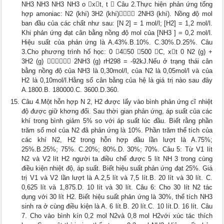
NH3 NH3 NH3 NH3 o xt, t  Câu 2.Thực hiện phản ứng tổng
hợp amoniac: N2 (khí) 3H2 (khí) 2NH3 (khí). Nồng độ mol
ban đầu của các chất như sau: [N 2] = 1 mol/l; [H2] = 1,2 mol/l.
Khi phản ứng đạt cân bằng nồng độ mol của [NH3 ] = 0,2 mol/l.
Hiệu suất của phản ứng là A.43%.B.10%. C.30%.D.25%. Câu
3.Cho phương trình hố học: 0 450 500 C, xt 0 N2 (g) +
3H2 (g)  2NH3 (g) rH298 = -92kJ.Nếu ở trạng thái cân
bằng nồng độ của NH3 là 0,30mol/l, của N2 là 0,05mol/l và của
H2 là 0,10mol/l.Hằng số cân bằng của hệ là giá trị nào sau đây
A.1800.B. 180000.C. 3600.D.360.
Câu 4.Một hỗn hợp N 2, H2 được lấy vào bình phản ứng cĩ nhiệt
độ được giữ khơng đổi. Sau thời gian phản ứng, áp suất của các
khí trong bình giảm 5% so với áp suất lúc đầu. Biết rằng phần
trăm số mol của N2 đã phản ứng là 10%. Phần trăm thể tích của
các khí N2, H2 trong hỗn hợp đầu lần lượt là A.75%;
25%.B.25%; 75%. C.20%; 80%.D. 30%; 70%. Câu 5: Từ V1 lít
N2 và V2 lít H2 người ta điều chế được 5 lít NH 3 trong cùng
điều kiện nhiệt độ, áp suất. Biết hiệu suất phản ứng đạt 25%. Giá
trị V1 và V2 lần lượt là A.2,5 lít và 7,5 lít.B. 20 lít và 30 lít. C.
0,625 lít và 1,875.D. 10 lít và 30 lít. Câu 6: Cho 30 lít N2 tác
dụng với 30 lít H2. Biết hiệu suất phản ứng là 30%, thể tích NH3
sinh ra ở cùng điều kiện là A. 6 lít.B. 20 lít.C. 10 lít.D. 16 lít. Câu
7. Cho vào bình kín 0,2 mol N2và 0,8 mol H2với xúc tác thích