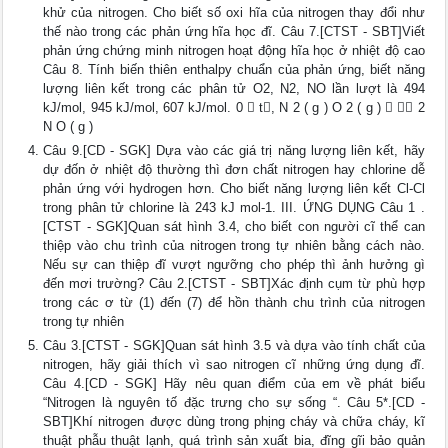
khử của nitrogen. Cho biết số oxi hĩa của nitrogen thay đổi như
thế nào trong các phản ứng hĩa học đĩ. Câu 7.[CTST - SBT]Viết
phản ứng chứng minh nitrogen hoạt động hĩa học ở nhiệt độ cao
Câu 8. Tính biến thiên enthalpy chuẩn của phản ứng, biết năng
lượng liên kết trong các phân tử O2, N2, NO lần lượt là 494
kJ/mol, 945 kJ/mol, 607 kJ/mol. 0  t, N 2 ( g ) O 2 ( g )   2
N O ( g )
Câu 9.[CD - SGK] Dựa vào các giá trị năng lượng liên kết, hãy
dự đốn ở nhiệt độ thường thì đơn chất nitrogen hay chlorine dễ
phản ứng với hydrogen hơn. Cho biết năng lượng liên kết Cl-Cl
trong phân tử chlorine là 243 kJ mol-1. III. ỨNG DỤNG Câu 1 .
[CTST - SGK]Quan sát hình 3.4, cho biết con người cĩ thể can
thiệp vào chu trình của nitrogen trong tự nhiên bằng cách nào.
Nếu sự can thiệp đĩ vượt ngưỡng cho phép thì ảnh hưởng gì
đến mơi trường? Câu 2.[CTST - SBT]Xác định cụm từ phù hợp
trong các ơ từ (1) đến (7) để hồn thành chu trình của nitrogen
trong tự nhiên
Câu 3.[CTST - SGK]Quan sát hình 3.5 và dựa vào tính chất của
nitrogen, hãy giải thích vì sao nitrogen cĩ những ứng dụng đĩ.
Câu 4.[CD - SGK] Hãy nêu quan điểm của em về phát biểu
“Nitrogen là nguyên tố đặc trưng cho sự sống “. Câu 5*.[CD -
SBT]Khí nitrogen được dùng trong phịng cháy và chữa cháy, kĩ
thuật phẫu thuật lạnh, quá trình sản xuất bia, đĩng gĩi bảo quản