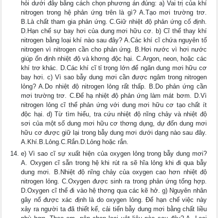
hỏi dưới đây bằng cách chọn phương án đúng: a) Vai trị của khí
nitrogen trong hệ phản ứng trên là gì? A.Tạo mơi trường trơ.
B.Là chất tham gia phản ứng. C.Giữ nhiệt độ phản ứng cố định.
D.Hạn chế sự bay hơi của dung mơi hữu cơ. b) Cĩ thể thay khí
nitrogen bằng loại khí nào sau đây? A.Các khí cĩ chứa nguyên tố
nitrogen vì nitrogen cần cho phản ứng. B.Hơi nước vì hơi nước
giúp ổn định nhiệt độ và khơng độc hại. C.Argon, neon, hoặc các
khí trơ khác. D.Các khí cĩ tỉ trọng lớn để ngăn dung mơi hữu cơ
bay hơi. c) Vì sao bẫy dung mơi cần được ngâm trong nitrogen
lỏng? A.Do nhiệt độ nitrogen lỏng rất thấp. B.Do phản ứng cần
mơi trường trơ. C.Để hạ nhiệt độ phản ứng làm mát bơm. D.Vì
nitrogen lỏng cĩ thể phản ứng với dung mơi hữu cơ tạo chất ít
độc hại. d) Từ tìm hiểu, tra cứu nhiệt độ nĩng chảy và nhiệt độ
sơi của một số dung mơi hữu cơ thơng dụng, dự đốn dung mơi
hữu cơ được giữ lại trong bẫy dung mơi dưới dạng nào sau đây.
A.Khí.B.Lỏng.C.Rắn.D.Lỏng hoặc rắn.
e) Vì sao cĩ sự xuất hiện của oxygen lỏng trong bẫy dung mơi?
A. Oxygen cĩ sẵn trong hệ khi rút ra sẽ hĩa lỏng khi đi qua bẫy
dung mơi. B.Nhiệt độ nĩng chảy của oxygen cao hơn nhiệt độ
nitrogen lỏng. C.Oxygen được sinh ra trong phản ứng tổng hợp.
D.Oxygen cĩ thể đi vào hệ thơng qua các kẽ hở. g) Nguyên nhân
gây nổ được xác định là do oxygen lỏng. Để hạn chế việc này
xảy ra người ta đã thiết kế, cải tiến bẫy dung mơi bằng chất liều