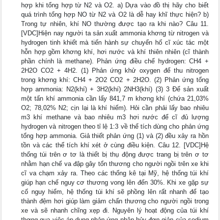
hợp khi tổng hợp từ N2 và O2. a) Dựa vào đồ thị hãy cho biết
quá trình tổng hợp NO từ N2 và O2 là dễ hay khĩ thực hiện? b)
Trong tự nhiên, khí NO thường được tạo ra khi nào? Câu 11.
[VDC]Hiện nay người ta sản xuất ammonia khơng từ nitrogen và
hydrogen tinh khiết mà tiến hành sự chuyển hố cĩ xúc tác một
hỗn hợp gồm khơng khí, hơi nước và khí thiên nhiên (cĩ thành
phần chính là methane). Phản ứng điều chế hydrogen: CH4 +
2H2O CO2 + 4H2. (1) Phản ứng khử oxygen để thu nitrogen
trong khơng khí: CH4 + 2O2 CO2 + 2H2O. (2) Phản ứng tổng
hợp ammonia: N2(khí) + 3H2(khí) 2NH3(khí) (3) 3 Để sản xuất
một tấn khí ammonia cần lấy 841,7 m khơng khí (chứa 21,03%
O2; 78,02% N2; cịn lại là khí hiếm). Hỏi cần phải lấy bao nhiêu
m3 khí methane và bao nhiêu m3 hơi nước để cĩ đủ lượng
hydrogen và nitrogen theo tỉ lệ 1:3 về thể tích dùng cho phản ứng
tổng hợp ammonia. Giả thiết phản ứng (1) và (2) đều xảy ra hồn
tồn và các thể tích khí xét ở cùng điều kiện. Câu 12. [VDC]Hệ
thống túi trên ơ tơ là thiết bị thụ động được trang bị trên ơ tơ
nhằm hạn chế va đập gây tổn thương cho người ngồi trên xe khi
cĩ va chạm xảy ra. Theo các thống kê tại Mỹ, hệ thống túi khí
giúp hạn chế nguy cơ thương vong lên đến 30%. Khi xe gặp sự
cố nguy hiểm, hệ thống túi khí sẽ phồng lên rất nhanh để tạo
thành đệm hơi giúp làm giảm chấn thương cho người ngồi trong
xe và sẽ nhanh chĩng xẹp đi. Nguyên lý hoạt động của túi khí
thơng qua việc áp dụng phản ứng phân hủy đơn giản của sodium