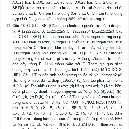
A.0,21 bar. B.0,01 bar. C.0,78 bar. D.0,28 bar. Câu 27.[CTST -
SBT]Ở trạng thái tự nhiên, nitrogen: A. tồn tại ở dạng đơn chất
và hợp chất B. Chỉ tồn tại ở dạng đơn chất C. Chỉ tồn tại ở dạng
hợp chất D. tự do chiếm khoảng 20% thể tích khơng khí.
Câu 28.[CTST - SBT]Cấu hình electron nguyên tử của nitrogen
là: A.1s22s22p1 B. 1s22s22p5 C. 1s22s22p4 D.1s22s22p3 Câu
29.[CTST - SBT]Tính chất nào sau đây của nitrogen khơng đúng:
A.Ở điều kiện thường, nitrogen là chất khí B. Nitrogen tan rất ít
trong nước C. Nitrogen khơng duy trì sự cháy và sự hơ hấp
D.Nitrogen nặng hơn khơng khí. Câu 30.[CTST - SBT]Nitrogen
trong khơng khí cĩ vai trị gì sau đây: A.Cung cấp đạm tự nhiên
cho cây trồng B. Hình thành sấm sét C. Tham gia quá trình
quang hợp của cây D. Tham gia hình thành mây MỨC ĐỘ 2:
HIỂU Câu 1.Tìm các tính chất khơng thuộc về khí nitrogen? (a)
Hĩa lỏng ở nhiệt độ rất thấp (-196oC); (b) Cấu tạo phân tử nitơ là
N  N; (c) Tan nhiều trong nước; (d) Nặng hơn oxi; (e) Kém bền,
dễ bị phân hủy thành nitrogen nguyên tử. A.(a), (c), (d).B.(a), (b).
C.(c), (d), (e).D.(b), (c), (e). - Câu 2.Thứ tự số oxi hố của nitrogen
trong các chất sau NH 3, N2, NO, NO3 , NaNO2, N2O, HNO3 lần
lượt là A.-3, 0, +2, +5, +3, +1, +5B.-3, 0, +2, +3, +5, +1, +3
C.-3, 0, +2, +6, +3, +1, +3 D.-3, 0, +2, +5, +3, +1, +3 Câu 3.Fe
cĩ thể được dùng làm chất xúc tác trong phản ứng điều chế NH3
từ N2 và H2:  N2 (g) + 3H2 (g)  2NH3 (g). Nhận xét nào