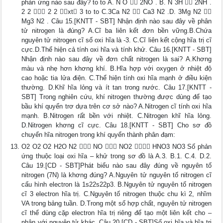
phản ứng nào sau đây? to to A. N O  2NO . B. N 3H  2NH .
2 2  2 2 xt 3 to to C.3Ca N2  Ca3 N2 .D. 3Mg N2 
Mg3 N2 . Câu 15.[KNTT - SBT] Nhận định nào sau đây về phân
tử nitrogen là đúng? A.Cĩ ba liên kết đơn bền vững.B.Chứa
nguyên tử nitrogen cĩ số oxi hĩa là -3. C.Cĩ liên kết cộng hĩa trị cĩ
cực.D.Thể hiện cả tính oxi hĩa và tính khử. Câu 16.[KNTT - SBT]
Nhận định nào sau đây về đơn chất nitrogen là sai? A.Khơng
màu và nhẹ hơn khơng khí. B.Hĩa hợp với oxygen ở nhiệt độ
cao hoặc tia lửa điện. C.Thể hiện tính oxi hĩa mạnh ở điều kiện
thường. D.Khĩ hĩa lỏng và ít tan trong nước. Câu 17.[KNTT -
SBT] Trong nghiên cứu, khí nitrogen thường được dùng để tạo
bầu khí quyển trơ dựa trên cơ sở nào? A.Nitrogen cĩ tính oxi hĩa
mạnh. B.Nitrogen rất bền với nhiệt. C.Nitrogen khĩ hĩa lỏng.
D.Nitrogen khơng cĩ cực. Câu 18.[KNTT - SBT] Cho sơ đồ
chuyển hĩa nitrogen trong khí quyển thành phân đạm:
O2 O2 O2 H2O N2  NO  NO2  HNO3 NO3 Số phản
ứng thuộc loại oxi hĩa – khử trong sơ đồ là A.3. B.1. C.4. D.2.
Câu 19.[CD - SBT]Phát biểu nào sau đây đúng về nguyên tố
nitrogen (7N) là khơng đúng? A.Nguyên tử nguyên tố nitrogen cĩ
cấu hình electron là 1s22s22p3. B.Nguyên tử nguyên tố nitrogen
cĩ 3 electron hĩa trị. C.Nguyên tố nitrogen thuộc chu kì 2, nhĩm
VA trong bảng tuần. D.Trong một số hợp chất, nguyên tử nitrogen
cĩ thể dùng cặp electron hĩa trị riêng để tạo một liên kết cho –
nhận với nguyên tử khác. Câu 20.[CD - SBT]Số oxi hĩa và hĩa trị