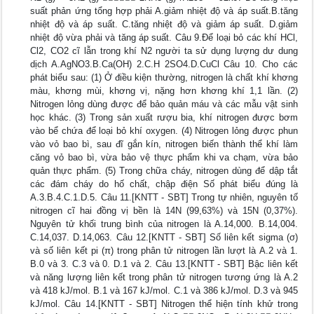
suất phản ứng tổng hợp phải A.giảm nhiệt độ và áp suất.B.tăng
nhiệt độ và áp suất. C.tăng nhiệt độ và giảm áp suất. D.giảm
nhiệt độ vừa phải và tăng áp suất. Câu 9.Để loại bỏ các khí HCl,
Cl2, CO2 cĩ lẫn trong khí N2 người ta sử dụng lượng dư dung
dịch A.AgNO3.B.Ca(OH) 2.C.H 2SO4.D.CuCl Câu 10. Cho các
phát biểu sau: (1) Ở điều kiện thường, nitrogen là chất khí khơng
màu, khơng mùi, khơng vị, nặng hơn khơng khí 1,1 lần. (2)
Nitrogen lỏng dùng được để bảo quản máu và các mẫu vật sinh
học khác. (3) Trong sản xuất rượu bia, khí nitrogen được bơm
vào bể chứa để loại bỏ khí oxygen. (4) Nitrogen lỏng được phun
vào vỏ bao bì, sau đĩ gắn kín, nitrogen biến thành thể khí làm
căng vỏ bao bì, vừa bảo vệ thực phẩm khi va chạm, vừa bảo
quản thực phẩm. (5) Trong chữa cháy, nitrogen dùng để dập tắt
các đám cháy do hố chất, chập điện Số phát biểu đúng là
A.3.B.4.C.1.D.5. Câu 11.[KNTT - SBT] Trong tự nhiên, nguyên tố
nitrogen cĩ hai đồng vị bền là 14N (99,63%) và 15N (0,37%).
Nguyên tử khối trung bình của nitrogen là A.14,000. B.14,004.
C.14,037. D.14,063. Câu 12.[KNTT - SBT] Số liên kết sigma (σ)
và số liên kết pi (π) trong phân tử nitrogen lần lượt là A.2 và 1.
B.0 và 3. C.3 và 0. D.1 và 2. Câu 13.[KNTT - SBT] Bậc liên kết
và năng lượng liên kết trong phân tử nitrogen tương ứng là A.2
và 418 kJ/mol. B.1 và 167 kJ/mol. C.1 và 386 kJ/mol. D.3 và 945
kJ/mol. Câu 14.[KNTT - SBT] Nitrogen thể hiện tính khử trong