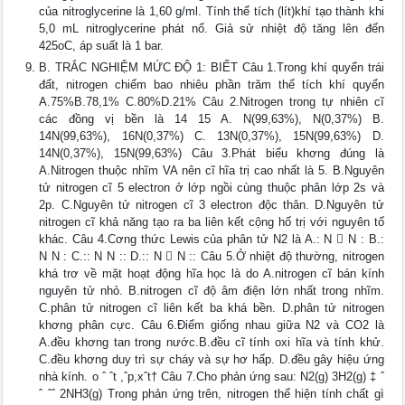
của nitroglycerine là 1,60 g/ml. Tính thể tích (lít)khí tạo thành khi
5,0 mL nitroglycerine phát nổ. Giả sử nhiệt độ tăng lên đến
425oC, áp suất là 1 bar.
B. TRẮC NGHIỆM MỨC ĐỘ 1: BIẾT Câu 1.Trong khí quyển trái
đất, nitrogen chiếm bao nhiêu phần trăm thể tích khí quyển
A.75%B.78,1% C.80%D.21% Câu 2.Nitrogen trong tự nhiên cĩ
các đồng vị bền là 14 15 A. N(99,63%), N(0,37%) B.
14N(99,63%), 16N(0,37%) C. 13N(0,37%), 15N(99,63%) D.
14N(0,37%), 15N(99,63%) Câu 3.Phát biểu khơng đúng là
A.Nitrogen thuộc nhĩm VA nên cĩ hĩa trị cao nhất là 5. B.Nguyên
tử nitrogen cĩ 5 electron ở lớp ngồi cùng thuộc phân lớp 2s và
2p. C.Nguyên tử nitrogen cĩ 3 electron độc thân. D.Nguyên tử
nitrogen cĩ khả năng tạo ra ba liên kết cộng hố trị với nguyên tố
khác. Câu 4.Cơng thức Lewis của phân tử N2 là A.: N  N : B.:
N N : C.:: N N :: D.:: N  N :: Câu 5.Ở nhiệt độ thường, nitrogen
khá trơ về mặt hoạt động hĩa học là do A.nitrogen cĩ bán kính
nguyên tử nhỏ. B.nitrogen cĩ độ âm điện lớn nhất trong nhĩm.
C.phân tử nitrogen cĩ liên kết ba khá bền. D.phân tử nitrogen
khơng phân cực. Câu 6.Điểm giống nhau giữa N2 và CO2 là
A.đều khơng tan trong nước.B.đều cĩ tính oxi hĩa và tính khử.
C.đều khơng duy trì sự cháy và sự hơ hấp. D.đều gây hiệu ứng
nhà kính. o ˆ ˆt ,ˆp,xˆt† Câu 7.Cho phản ứng sau: N2(g) 3H2(g) ‡ ˆ
ˆ ˆˆ 2NH3(g) Trong phản ứng trên, nitrogen thể hiện tính chất gì