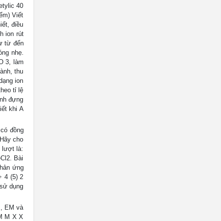
tylic 40
iểm) Viết
ết, điều
h ion rút
ừ từ đến
óng nhẹ.
O 3, làm
ành, thu
dạng ion
eo tỉ lệ
ình đựng
ết khi A
 có đồng
 Hãy cho
 lượt là:
Cl2. Bài
phản ứng
 4 (5) 2
 sử dụng
M, EM và
 M M X X