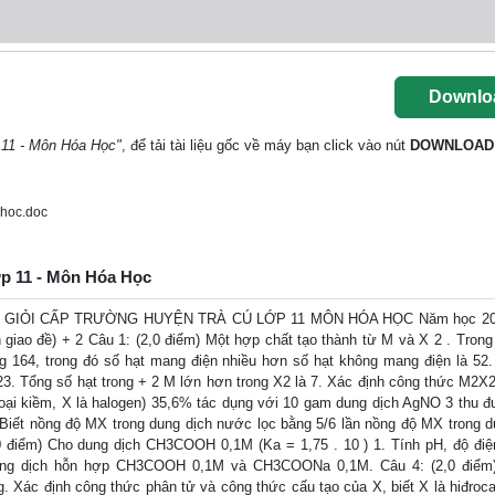
Downlo
p 11 - Môn Hóa Học"
, để tải tài liệu gốc về máy bạn click vào nút
DOWNLOAD
hoc.doc
lớp 11 - Môn Hóa Học
 GIỎI CẤP TRƯỜNG HUYỆN TRÀ CÚ LỚP 11 MÔN HÓA HỌC Năm học 20
n giao đề) + 2 Câu 1: (2,0 điểm) Một hợp chất tạo thành từ M và X 2 . Trong
ng 164, trong đó số hạt mang điện nhiều hơn số hạt không mang điện là 52.
3. Tổng số hạt trong + 2 M lớn hơn trong X2 là 7. Xác định công thức M2X2
oại kiềm, X là halogen) 35,6% tác dụng với 10 gam dung dịch AgNO 3 thu 
 Biết nồng độ MX trong dung dịch nước lọc bằng 5/6 lần nồng độ MX trong d
 điểm) Cho dung dịch CH3COOH 0,1M (Ka = 1,75 . 10 ) 1. Tính pH, độ điện
 dung dịch hỗn hợp CH3COOH 0,1M và CH3COONa 0,1M. Câu 4: (2,0 điểm
 Xác định công thức phân tử và công thức cấu tạo của X, biết X là hiđroc