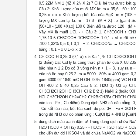
0,5 2ZM NM 1 (4Z X 2N X 2) 7 Giải hệ thu được kết qu
Câu 2: Khối lượng của muối MX là: m = 35,6 . 50 : 1
0,25 x x x x Khối lượng kết tủa của AgX: m = (108 
lượng MX còn lại là: m = 17,8 - (M + X) . x (gam) Su
[50+10 - (108 +X).x] 100 6 Biến đổi ta được 120 . (M +
Vậy MX là muối LiCl. - + Câu 3: 1. CH3COOH ƒ CH3C
1,75.10 5 CH3COOH CH3COOH  0,1 x vì x rất bé so
.100 1,32% 0,5 0,1 0,1 - + 2. CH3COONa → CH3COO +
bằng : 0,1 – x 0,1+x x 3
CH COO H 0,25 3 (0,1 x).x 5 Ka 1,75.10 CH3COOH  0
(2 điểm) Đặt CxHy là công thức phân tử của X 88,235 
bão hòa n 1 2 Do có 3 vòng nên n + 1 = 3, suy ra n 
của nó là: hay 0,25 2. m = 5000 . 80% = 4000 gam 
gam 4000.92 1840 mC H OH .90% 1840(gam) VC H OH ng
OH 400 2 5 40 0,25 Câu 5 2. H2O 1) O3 a)
CH3CH2CH2OH CH3CH=CH2 Br2 1) NaNH2 (hoặcKOH, 
HCl CH3CH2OH CH2=CH2 CH2BrCH2Br CHCH CH3CHCl2 
các ion : Fe , Cu điểm) Dung dịch NH3 có cân bằng:
- Có kết tủa nâu, kết tủa xanh do pư: 3+ - Fe + 3OH
trong dd NH3 dư do phản ứng : Cu(OH)2 + 4NH3 [Cu(N
dung dịch màu xanh đậm b/ Trong dung dịch chứa NaA
H2O HCO3 + OH (2) 0,25 - - HCO3 + H2O H2O + CO2
cho đến dư dd HKSO4 và dd chứa NaAlO2 và Na2CO3 làm