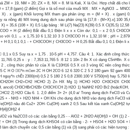
ả ZM = 19, NM = 20; ZX = 8, NX = 8. M là Kali, X là Oxi. Hợp chất đã cho 
00 = 17,8 (gam) (2 điểm) Gọi x là số mol của muối MX : MX + AgNO3 → MNO
+ X) . x (gam) Khối lượng MX tham gia phản ứng: m = (M + X) . x (gam) 0
y ra nồng độ MX trong dung dịch sau phản ứng là [17,8 - (M+X).x].100 35,6
 X) = 35,6 (108 + X) 0,5 Lập bảng : M Li(7) Na(23) K(39) 0,5 X Cl(35,5) 12,5
OO + H (2 điểm) Bắt đầu 0,1 Điện li x x x Còn dư: 0,1 – x 2 0,5 CH3C
 với 0,1 → x 1,75.10 6 1,32.10 3 3 CH3COO H x 1,32.10 M ; pH = 2,879
 H 0,1 0,1 0,1 - + CH3COOH ƒ CH3COO + H 0,25 Bắt đầu 0,1 0,1 Điện li x
,1 x 0,5 Suy ra x = 1,75 . 10-5 pH = 4,757. Câu 4: 1. Xác định công thức
11,765 0,25 x : y : 7,353:11,765 5 :8 12 1 10n 2 8n X có dạng C5nH8n. X c
= 2 , công thức phân tử của X là C10H16 0,5 X có 3 vòng 6C nên công thức
0,25 C H O lªn men 2C H OH 2CO 6 12 6 320 C 2 5 2 180 gam 92 gam 40
uyªn chÊt 2300(ml) 0,5 2 5 180 2 5 0,8 2300.100 V 5750(ml) hay 5,750 li
 CH3CH2OH CH2=CH2 HCHO 2) Zn HX Mg 1) HCHO H2O CH3CH2X CH
ancol) CH3CHBrCH2Br CH3CHCH 2) H2O 1) NaNH2 H2O Br2 (hoặcKOH, a
2) H2O Câu 6. 1. 2,0 điểm 3+ 2+ (4,0 a/ Trong dung dịch FeCl3 và C
 0,25 + - NH3 + H2O NH4 + OH Khi cho dung dịch NH3 vào dung dịch FeCl3 
 Fe(OH)3 nâu đỏ Cu2+ 2OH- Cu(OH) xanh 2 0,5 Sau kết tủa xanh Cu(OH)2 tự
H)4](OH)2 4
lO2 và Na2CO3 có các cân bằng 0,25 - - AlO2 + 2H2O Al(OH)3 + OH (1) 2 -
 + OH (3) Trong dung dịch KHSO4 có cân bằng - 2- + HSO4 + H2O SO4 +
 dịch chuyển các 0,5 cân bằng (1) và (3) sang phải có các hiện tượng : 