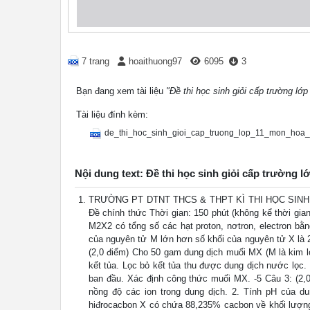
7 trang
hoaithuong97
6095
3
Bạn đang xem tài liệu
"Đề thi học sinh giỏi cấp trường lớ
Tài liệu đính kèm:
de_thi_hoc_sinh_gioi_cap_truong_lop_11_mon_hoa_
Nội dung text: Đề thi học sinh giỏi cấp trường 
TRƯỜNG PT DTNT THCS & THPT KÌ THI HỌC SINH
Đề chính thức Thời gian: 150 phút (không kể thời gia
M2X2 có tổng số các hạt proton, nơtron, electron bằ
của nguyên tử M lớn hơn số khối của nguyên tử X là 2
(2,0 điểm) Cho 50 gam dung dịch muối MX (M là kim l
kết tủa. Lọc bỏ kết tủa thu được dung dịch nước lọc.
ban đầu. Xác định công thức muối MX. -5 Câu 3: (2,0
nồng độ các ion trong dung dịch. 2. Tính pH của
hiđrocacbon X có chứa 88,235% cacbon về khối lượng.