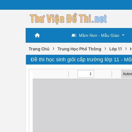
Mầm Non - Mẫu Giáo
›
›
›
Trang Chủ
Trung Học Phổ Thông
Lớp 11
Đề thi học sinh giỏi cấp trường lớp 11 - 