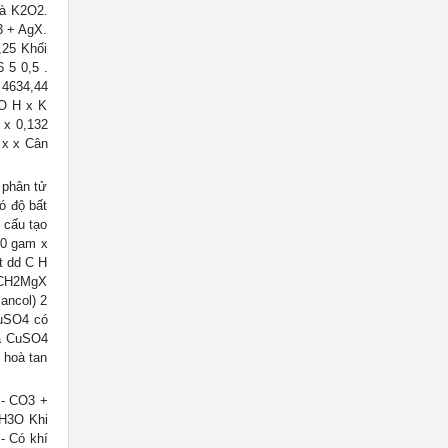
là K2O2.
3 + AgX.
,25 Khối
 5 0,5 .
8 4634,44
OO H x K
 x 0,132
 x x Cân
 phân tử
ó độ bất
 cấu tạo
00 gam x
t dd C H
3CH2MgX
ncol) 2
uSO4 có
và CuSO4
 hoà tan
 - CO3 +
 H3O Khi
- Có khí