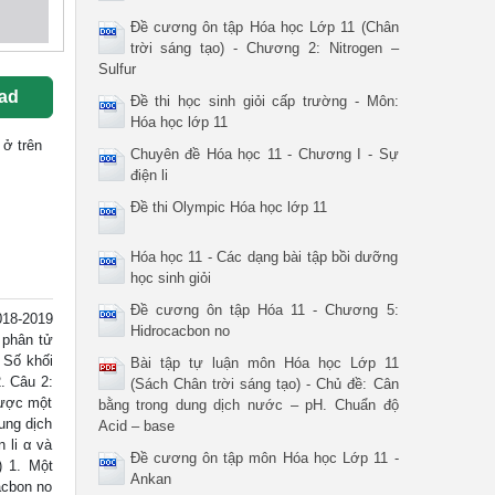
Đề cương ôn tập Hóa học Lớp 11 (Chân
trời sáng tạo) - Chương 2: Nitrogen –
Sulfur
ad
Đề thi học sinh giỏi cấp trường - Môn:
Hóa học lớp 11
ở trên
Chuyên đề Hóa học 11 - Chương I - Sự
điện li
Đề thi Olympic Hóa học lớp 11
Hóa học 11 - Các dạng bài tập bồi dưỡng
học sinh giỏi
Đề cương ôn tập Hóa 11 - Chương 5:
18-2019
Hidrocacbon no
 phân tử
 Số khối
Bài tập tự luận môn Hóa học Lớp 11
. Câu 2:
(Sách Chân trời sáng tạo) - Chủ đề: Cân
được một
bằng trong dung dịch nước – pH. Chuẩn độ
ung dịch
Acid – base
 li α và
Đề cương ôn tập môn Hóa học Lớp 11 -
) 1. Một
Ankan
acbon no