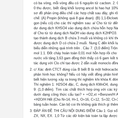
có ba vòng, mỗi vòng đều có 6 nguyên tử cacbon. 2. C
0 thu được, biết rằng khối lượng ancol bị hao hụt 10% 
sơ đồ phản ứng điều chế các hợp chất sau đây, ghi rõ 
chế: (A) Propin (không quá 8 giai đoạn). (B) 1,1-Đicloe
gọn (nếu có) cho các thí nghiệm sau: a/ Cho từ từ đ
dư dung dịch KHSO4 vào dung dịch chứa hỗn hợp NaA
d/ Cho từ từ dung dịch NaOH vào dung dịch K2HPO3. 
tạo thành dung dịch B chứa 3 muối và không có khí tho
được dung dịch D có chứa 2 muối. Nung C đến khối lư
biểu diễn những quá trình trên . Câu 7. (3,0 điểm) T
mol 1:1. Đốt cháy hoàn toàn 0,01 mol hỗn hợp rồi ch
nước vôi tăng 3,63 gam đồng thời thấy có 6 gam kết t
tác dụng với Clo chỉ tạo được 2 dẫn xuất monoclo đồn
c/ Xác định CTCT đúng của B biết B là một hidrocacbo
phân hình học không? Nếu có hãy viết đồng phân hình
biết hiện tượng xảy ra trong thí nghiệm khi khóa K đón
Thí nghiệm 1: H2SO4 đặc, C, dung dịch KMnO4, dung d
9: (1,0 điểm). Tìm các chất thích hợp ứng với các k
dưới dạng công thức cấu tạo? + +O2,xt +Benzen/H A3 C
+H2O/H Hết (Cho N=14, H=1, O=16, C=12, S=32, Cl=3
bảng tuần hoàn. Cán bộ coi thi không giải thích gì thêm
ĐÁP ÁN ĐỀ THI CÂU NỘI DUNG ĐIỂM Câu 1: Gọi số prot
ZX, NX, EX. 1,0 Từ các dữ kiện bài toán ta lập đư