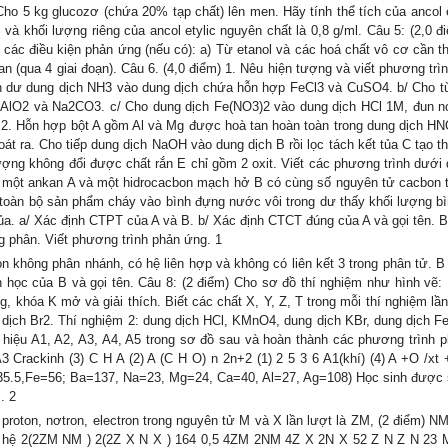
ho 5 kg glucozơ (chứa 20% tạp chất) lên men. Hãy tính thể tích của ancol e
và khối lượng riêng của ancol etylic nguyên chất là 0,8 g/ml. Câu 5: (2,0 đ
các điều kiện phản ứng (nếu có): a) Từ etanol và các hoá chất vô cơ cần thi
tan (qua 4 giai đoạn). Câu 6. (4,0 điểm) 1. Nêu hiện tượng và viết phương trìn
ến dư dung dịch NH3 vào dung dịch chứa hỗn hợp FeCl3 và CuSO4. b/ Cho t
lO2 và Na2CO3. c/ Cho dung dịch Fe(NO3)2 vào dung dịch HCl 1M, đun n
2. Hỗn hợp bột A gồm Al và Mg được hoà tan hoàn toàn trong dung dịch HN
át ra. Cho tiếp dung dịch NaOH vào dung dịch B rồi lọc tách kết tủa C tạo th
ợng không đổi được chất rắn E chỉ gồm 2 oxit. Viết các phương trình dưới 
rộn một ankan A và một hidrocacbon mạch hở B có cùng số nguyên tử cacbon th
o toàn bộ sản phẩm cháy vào bình đựng nước vôi trong dư thấy khối lượng b
ủa. a/ Xác định CTPT của A và B. b/ Xác định CTCT đúng của A và gọi tên. Bi
g phân. Viết phương trình phản ứng. 1
n không phân nhánh, có hệ liên hợp và không có liên kết 3 trong phân tử. B
 học của B và gọi tên. Câu 8: (2 điểm) Cho sơ đồ thí nghiệm như hình vẽ:
g, khóa K mở và giải thích. Biết các chất X, Y, Z, T trong mỗi thí nghiệm lần
ịch Br2. Thí nghiệm 2: dung dịch HCl, KMnO4, dung dịch KBr, dung dịch Fe
ý hiệu A1, A2, A3, A4, A5 trong sơ đồ sau và hoàn thành các phương trình 
rackinh (3) C H A (2) A (C H O) n 2n+2 (1) 2 5 3 6 A1(khí) (4) A +O /xt +
5.5,Fe=56; Ba=137, Na=23, Mg=24, Ca=40, Al=27, Ag=108) Học sinh được
. 2
on, nơtron, electron trong nguyên tử M và X lần lượt là ZM, (2 điểm) N
ợc hệ 2(2ZM NM ) 2(2Z X N X ) 164 0,5 4ZM 2NM 4Z X 2N X 52 Z N Z N 23