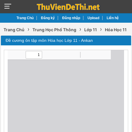
Trang Chủ
Đăng ký
Đăng nhập
Upload
Liên hệ
›
›
›
Trang Chủ
Trung Học Phổ Thông
Lớp 11
Hóa Học 11
Đề cương ôn tập môn Hóa học Lớp 11 - Ankan