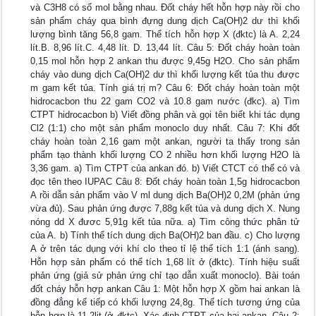
và C3H8 có số mol bằng nhau. Đốt cháy hết hỗn hợp này rồi cho
sản phẩm cháy qua bình đựng dung dịch Ca(OH)2 dư thì khối
lượng bình tăng 56,8 gam. Thể tích hỗn hợp X (đktc) là A. 2,24
lít.B. 8,96 lít.C. 4,48 lít. D. 13,44 lít. Câu 5: Đốt cháy hoàn toàn
0,15 mol hỗn hợp 2 ankan thu được 9,45g H2O. Cho sản phẩm
cháy vào dung dịch Ca(OH)2 dư thì khối lượng kết tủa thu được
m gam kết tủa. Tính giá trị m? Câu 6: Đốt cháy hoàn toàn một
hidrocacbon thu 22 gam CO2 và 10.8 gam nước (đkc). a) Tìm
CTPT hidrocacbon b) Viết đồng phân và gọi tên biết khi tác dụng
Cl2 (1:1) cho một sản phẩm monoclo duy nhất. Câu 7: Khi đốt
cháy hoàn toàn 2,16 gam một ankan, người ta thấy trong sản
phẩm tạo thành khối lượng CO 2 nhiều hơn khối lượng H2O là
3,36 gam. a) Tìm CTPT của ankan đó. b) Viết CTCT có thể có và
đọc tên theo IUPAC Câu 8: Đốt cháy hoàn toàn 1,5g hidrocacbon
A rồi dẫn sản phẩm vào V ml dung dịch Ba(OH)2 0,2M (phản ứng
vừa đủ). Sau phản ứng được 7,88g kết tủa và dung dịch X. Nung
nóng dd X đươc 5,91g kết tủa nữa. a) Tìm công thức phân tử
của A. b) Tính thể tích dung dịch Ba(OH)2 ban đầu. c) Cho lượng
A ở trên tác dụng với khí clo theo tỉ lệ thể tích 1:1 (ánh sang).
Hỗn hợp sản phẩm có thể tích 1,68 lít ở (đktc). Tính hiệu suất
phản ứng (giả sử phản ứng chỉ tạo dẫn xuất monoclo). Bài toán
đốt cháy hỗn hợp ankan Câu 1: Một hỗn hợp X gồm hai ankan là
đồng đẳng kế tiếp có khối lượng 24,8g. Thể tích tương ứng của
hỗn hợp là 11,2lit (ở đktc). Xác định CTPT của hai ankan. Câu 2: