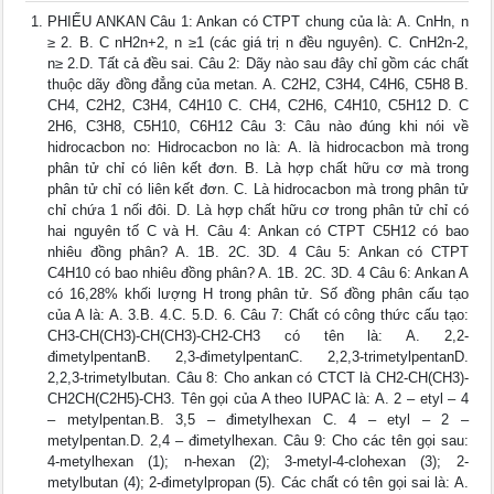
PHIẾU ANKAN Câu 1: Ankan có CTPT chung của là: A. CnHn, n
≥ 2. B. C nH2n+2, n ≥1 (các giá trị n đều nguyên). C. CnH2n-2,
n≥ 2.D. Tất cả đều sai. Câu 2: Dãy nào sau đây chỉ gồm các chất
thuộc dãy đồng đẳng của metan. A. C2H2, C3H4, C4H6, C5H8 B.
CH4, C2H2, C3H4, C4H10 C. CH4, C2H6, C4H10, C5H12 D. C
2H6, C3H8, C5H10, C6H12 Câu 3: Câu nào đúng khi nói về
hidrocacbon no: Hidrocacbon no là: A. là hidrocacbon mà trong
phân tử chỉ có liên kết đơn. B. Là hợp chất hữu cơ mà trong
phân tử chỉ có liên kết đơn. C. Là hidrocacbon mà trong phân tử
chỉ chứa 1 nối đôi. D. Là hợp chất hữu cơ trong phân tử chỉ có
hai nguyên tố C và H. Câu 4: Ankan có CTPT C5H12 có bao
nhiêu đồng phân? A. 1B. 2C. 3D. 4 Câu 5: Ankan có CTPT
C4H10 có bao nhiêu đồng phân? A. 1B. 2C. 3D. 4 Câu 6: Ankan A
có 16,28% khối lượng H trong phân tử. Số đồng phân cấu tạo
của A là: A. 3.B. 4.C. 5.D. 6. Câu 7: Chất có công thức cấu tạo:
CH3-CH(CH3)-CH(CH3)-CH2-CH3 có tên là: A. 2,2-
đimetylpentanB. 2,3-đimetylpentanC. 2,2,3-trimetylpentanD.
2,2,3-trimetylbutan. Câu 8: Cho ankan có CTCT là CH2-CH(CH3)-
CH2CH(C2H5)-CH3. Tên gọi của A theo IUPAC là: A. 2 – etyl – 4
– metylpentan.B. 3,5 – đimetylhexan C. 4 – etyl – 2 –
metylpentan.D. 2,4 – đimetylhexan. Câu 9: Cho các tên gọi sau:
4-metylhexan (1); n-hexan (2); 3-metyl-4-clohexan (3); 2-
metylbutan (4); 2-đimetylpropan (5). Các chất có tên gọi sai là: A.