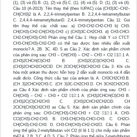
(1), (3) và (5).B. (1), (2) và (5).C. (1), (4) và (5). D. (1), (3) và (4).
Câu 10 (A-2013): Tên thay thế (theo IUPAC) của (CH3)3C–CH2–
CH(CH3)2 là A. 2,2,4–trimetylpentan B. 2,2,4,4–tetrametylbutan
C. 2,4,4,4–tetrametylbutanD. 2,4,4–trimetylpentan. Câu 11: Gọi
tên thay thế các chất sau: a) CH3-CH2-CH2-CH3 b) CH3-
CH(CH3)-CH2-CH(CH3)-CH3 c) (CH3)3C-CH2CH3. d) CH3-CHCl-
CH2-CH(CH3)-CH3 Phản ứng thế Câu 1: Hợp chất Y có CTCT:
CH3-CH(CH3)-CH2-CH3 có thể tạo được bao nhiêu dẫn xuất
monoclo? A. 2B. 3C. 4D. 5 as Câu 2: Xác định sản phẩm chính
của phản ứng sau: CH3 – CH(CH3) – CH2 – CH3 + Cl2 1:1 A.
(CH3)2CHCH(Cl)CH3 B. (CH3)2C(Cl)CH2CH3 C.
(CH3)2CHCH2CH2ClD. CH 2ClCH(CH3)CH2CH3 Câu 3: Khi clo
hóa một ankan thu được hỗn hợp 2 dẫn xuất monoclo và 4 dẫn
xuất điclo. Công thức cấu tạo của ankan là: A. CH3CH2CH3.B.
(CH 3)2CHCH2CH3.C. (CH 3)3C-CH2CH3.D. CH 3CH2CH2CH3.
as Câu 4 Xác định sản phẩm chính của phản ứng sau: CH3 –
CH(CH3) – CH2 – CH3 + Cl2 1:1 A. (CH3)2CHCH(Cl)CH3 B.
(CH3)2C(Cl)CH2CH3 C. (CH3)2CHCH2CH2ClD. CH
2ClCH(CH3)CH2CH3 as Câu 5: Xác định sản phẩm chính của
phản ứng sau: CH3-CH(CH3)-CH2-CH3 + Cl2 1:1 A. CH3-
CCl(CH3)-CH2-CH3. B. CH3-CH(CH3)-CHCl-CH3. C. CH2Cl-
CH(CH3)-CH2-CH3. D. CH3-CH(CH3)-CH2-CH2Cl. Câu 6: Phản
ứng thế giữa 2-metylbbutan với Cl2 (tỉ lệ 1:1) cho mấy sản phẩm
thế? A. 2.B. 3.C. 4.D. 5. Câu 7: Phản ứng thế giữa 2-metylbbutan