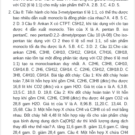
với Cl2 (tỉ lệ 1:1) cho mấy sản phẩm thế? A. 2.B. 3.C. 4.D. 5.
Câu 8: Tiến hành clo hóa 3-metylpentan tỉ lệ 1:1, có thể thu được
bao nhiêu dẫn xuất monoclo là đồng phân của nhau? A. 4 B. 5 C.
2 D. 3 Câu 9: Ankan X có CTPT: C5H12, khi tác dụng với clo tạo
được 4 dẫn xuất monoclo. Tên của X là A. pentan B. iso
pentanC. neo pentanD.2,2- đimetylpropan Câu 10 (A-08) Cho iso-
pentan tác dụng với Cl 2 theo tỉ lệ số mol 1:1, số sản phẩm
monoclo tối đa thu được là A. 5.B. 4.C. 3.D. 2. Câu 11:Cho các
ankan C2H6, C3H8, C4H10, C5H12, C6H14, C7H16, C8H18,
ankan nào tồn tại một đồng phân tác dụng với Cl2 (theo tỉ lệ mol
1:1) tạo ra monocloankan duy nhất. A. C2H6, C3H8, C4H10,
C6H14.B. C 2H6, C5H12, C6H14. C. C2H6, C5H12, C8H18.D. C
3H8, C4H10, C6H14. Bài tập đốt cháy: Câu 1: Khi đốt cháy hoàn
toàn 7,84 lít hỗn hợp khí gồm CH4, C2H6, C3H8 (đktc) thu được
16,8 lít khí CO2 (đktc) và x gam H2O. Giá trị của x là A. 6,3.B.
13,5.C. 18,0. D. 19,8. Câu 2: Khi đốt cháy hoàn toàn V lít hỗn
hợp khí gồm CH4, C2H6, C3H8 (đktc) thu được 44 gam CO2 và
28,8 gam H2O. Giá trị của V là A. 8,96.B. 11,20.C. 13,44. D.
15,68. Câu 3: Một hỗn hợp X chứa CH4 và C3H8 có số mol bằng
nhau. Đốt cháy hết 4,48 lít hỗn hợp này rồi cho sản phẩm cháy
qua bình đựng dung dịch Ca(OH)2 dư thì khối lượng dung dịch
thay đổi như thế nào? A. tăng 11,6 gam.B. giảm 11,6 gam.C. tăng
28,4 gam. D. giảm 28,4 gam. Câu 4: Một hỗn hợp X chứa CH4