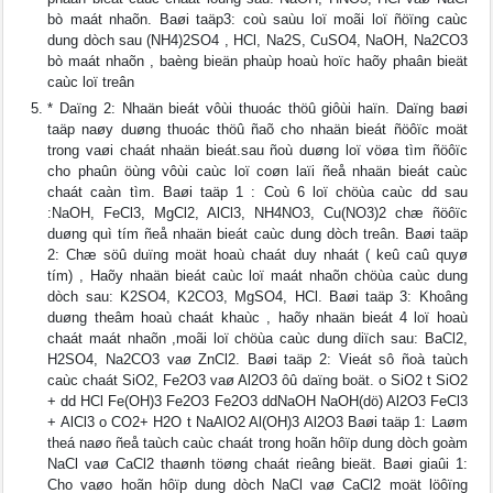
bò maát nhaõn. Baøi taäp3: coù saùu loï moãi loï ñöïng caùc
dung dòch sau (NH4)2SO4 , HCl, Na2S, CuSO4, NaOH, Na2CO3
bò maát nhaõn , baèng bieän phaùp hoaù hoïc haõy phaân bieät
caùc loï treân
* Daïng 2: Nhaän bieát vôùi thuoác thöû giôùi haïn. Daïng baøi
taäp naøy duøng thuoác thöû ñaõ cho nhaän bieát ñöôïc moät
trong vaøi chaát nhaän bieát.sau ñoù duøng loï vöøa tìm ñöôïc
cho phaûn öùng vôùi caùc loï coøn laïi ñeå nhaän bieát caùc
chaát caàn tìm. Baøi taäp 1 : Coù 6 loï chöùa caùc dd sau
:NaOH, FeCl3, MgCl2, AlCl3, NH4NO3, Cu(NO3)2 chæ ñöôïc
duøng quì tím ñeå nhaän bieát caùc dung dòch treân. Baøi taäp
2: Chæ söû duïng moät hoaù chaát duy nhaát ( keû caû quyø
tím) , Haõy nhaän bieát caùc loï maát nhaõn chöùa caùc dung
dòch sau: K2SO4, K2CO3, MgSO4, HCl. Baøi taäp 3: Khoâng
duøng theâm hoaù chaát khaùc , haõy nhaän bieát 4 loï hoaù
chaát maát nhaõn ,moãi loï chöùa caùc dung diïch sau: BaCl2,
H2SO4, Na2CO3 vaø ZnCl2. Baøi taäp 2: Vieát sô ñoà taùch
caùc chaát SiO2, Fe2O3 vaø Al2O3 ôû daïng boät. o SiO2 t SiO2
+ dd HCl Fe(OH)3 Fe2O3 Fe2O3 ddNaOH NaOH(dö) Al2O3 FeCl3
+ AlCl3 o CO2+ H2O t NaAlO2 Al(OH)3 Al2O3 Baøi taäp 1: Laøm
theá naøo ñeå taùch caùc chaát trong hoãn hôïp dung dòch goàm
NaCl vaø CaCl2 thaønh töøng chaát rieâng bieät. Baøi giaûi 1:
Cho vaøo hoãn hôïp dung dòch NaCl vaø CaCl2 moät löôïng