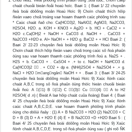
Chuû ñeà1: vieát phöông trình phaûn öùng ,boå tuùc, choïn caëp
chaát chuoåi bieán ñoåi hoaù hoïc. Baøi 1: ( Baøi 1/ 22 chuyeân
ñeà boài döôõng moân Hoaù Hoïc 9) Choïn chaát thích hôïp
ñieàn vaøo choã troáng vaø hoaøn thaønh caùc phöông trình sau
* Caùc chaát ñaõ cho: Ca(HCO3)2, NaAlO2, AgNO3, Na2CO3,
H2SO4, H2O. a. KOH + KNO3 + Ag2O + b. HCl + CaCl2 + +
H2O c.Ca(OH)2 + NaOH + CaCO3 d. NaOH + . CaCO3 +
Na2CO3 +H2O e. Al+ NaOH + + H2O g. BaCl2 + + HCl Baøi 2: (
Baøi 2/ 22-23 chuyeân ñeà boài döôõng moân Hoaù Hoïc 9)
Choïn chaát thích hôïp ñieàn vaøo choã trong caùc sô ñoà phaûn
öùng sau vaø hoaøn thaønh caùc phöông trình ñoù a. Na2S + .
H2S + b. CaCO3 + . CaSO4 + .+ to c. NaOH + NaHCO3 d.
Ca(HCO3)2  . + CO2 + dp e. (NH4)2SO4 + Na2SO4 + .+ g.
NaCl + H2O mangngân NaOH + + . Baøi 3: ( Baøi 3/ 24-25
chuyeân ñeà boài döôõng moân Hoaù Hoïc 9) Xaùc ñònh caùc
chaát A,B,C trong sô ñoà phaûn öùng thöïc hieän chuoãi bieán
ñoåi ñoù: A (1) B (2) C (3) Cu (4)  A to H2
H2SO4( d .n) ( Bieát A laø hôïp chaát cuûa ñoàng) Baøi 4: ( Baøi
4/ 25 chuyeân ñeà boài döôõng moân Hoaù Hoïc 9) Xaùc ñònh
caùc chaát A,B,C,D,E. vaø hoaøn thaønh phöông trình phaûn
öùng cho döôùi ñaây : (1) A + B Na2CO3 + H2O (2) Na2CO3 + C
D + B (3) D + A + H2O E (4) E + B Na2CO3 +D +H2O Baøi 5 : (
Baøi 4/ 25 chuyeân ñeà boài döôõng moân Hoaù Hoïc 9) Xaùc
ñònh chaát A,B,C,D,E. trong sô ñoà phaûn öùng sau ( ghi roõ ÑK