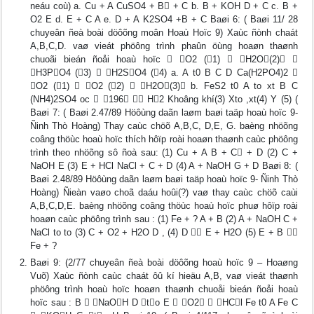
neáu coù) a. Cu + A CuSO4 + B + C b. B + KOH D + C c. B +
O2 E d. E + C A e. D + A K2SO4 +B + C Baøi 6: ( Baøi 11/ 28
chuyeân ñeà boài döôõng moân Hoaù Hoïc 9) Xaùc ñònh chaát
A,B,C,D. vaø vieát phöông trình phaûn öùng hoaøn thaønh
chuoãi bieán ñoåi hoaù hoïc  O2 (1)  H2O(2) 
H3PO4 (3)  H2SO4 (4) a. A t0 B C D Ca(H2PO4)2 
O2 (1)  O2 (2)  H2O(3) b. FeS2 t0 A to xt B C
(NH4)2SO4 oc  196  H2 Khoâng khí(3) Xto ,xt(4) Y (5) (
Baøi 7: ( Baøi 2.47/89 Höôùng daãn laøm baøi taäp hoaù hoïc 9-
Ñinh Thò Hoàng) Thay caùc chöõ A,B,C, D,E, G. baèng nhöõng
coâng thöùc hoaù hoïc thích hôïp roài hoaøn thaønh caùc phöông
trình theo nhöõng sô ñoà sau: (1) Cu + A B + C + D (2) C +
NaOH E (3) E + HCl NaCl + C + D (4) A + NaOH G + D Baøi 8: (
Baøi 2.48/89 Höôùng daãn laøm baøi taäp hoaù hoïc 9- Ñinh Thò
Hoàng) Ñieàn vaøo choã daáu hoûi(?) vaø thay caùc chöõ caùi
A,B,C,D,E. baèng nhöõng coâng thöùc hoaù hoïc phuø hôïp roài
hoaøn caùc phöông trình sau : (1) Fe + ? A + B (2) A + NaOH C +
NaCl to to (3) C + O2 + H2O D , (4) D  E + H2O (5) E + B 
Fe + ?
Baøi 9: (2/77 chuyeân ñeà boài döôõng hoaù hoïc 9 – Hoaøng
Vuõ) Xaùc ñònh caùc chaát ôû kí hieäu A,B, vaø vieát thaønh
phöông trình hoaù hoïc hoaøn thaønh chuoåi bieán ñoåi hoaù
hoïc sau : B  NaOH D to E  O2  HCl Fe t0 A Fe C