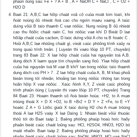
phaûn öùng sau: Fe + ? A + B , A + NaOH C + NaCl , C + O2 +
H2O D
Baøi 21: A,B,C laø hôïp chaát voâ cô cuûa moät kim loaïi, khi
ñoát noùng ôû nhieät ñoä cao cho ngoïn maøu vaøng. A taùc
duïng vôùi B taïo thaønh C vaø nöôùc. Nung noùng B ôû nhieät
cao thu ñöôïc chaát raén C, hoi nöôùc vaø khí D Bieát D laø
hôïâp chaát cuûa cacbon, D taùc duïng vôùi A cho ra B hoaëc C .
Hoûi A,B,C laø nhöûng chaát gì, vieát caùc phöông trình xaûy ra
trong quaù trình treân. ( Luyeän thi vaøo lôùp 10 PT, chuyeân)
trang 83 Baøi 22: X laø hôïp chaát cuûa hai nguyeân toá A,B.
dung dòch X laøm quyø tím chuyeån sang ñoû .Ylaø hôïp chaát
cuûa hai nguyeân toá M vaø B khiY tan trong nöôùc taïo thaønh
dung dòch coù PH > 7 . Z laø hôïp chaát cuûa A, B, M khaù phoå
bieán trong töï nhieân, khoâng tan trong nöôùc nhöng tan trong
hoãn hôïp X vaø nöôùc . Xaùc ñònh X,Y, Z vieát caùc phöông
trình phaûn öùng ( Luyeän thi vaøo lôùp 10 PT, chuyeân) Trang
84 Baøi 23: Hoaøn thaønh sô ñoà bieán hoùa: +H2, to A muøi
tröùng thoái X + D X +O2, to B +Br2 + D Y + Z +Fe, to E +Y
hoaëc Z A + G Löôïc giaûi X taùc duïng H2 cho A muøi tröùng
thoái A laø H2S vaäy X laø Daïng 1: Nhaän bieát vôùi thuoác
thöû töï do Baøi taäp 1: Baèng phöông phaùp hoaù hoïc haõy
phaân bieät caùc chaát loûng sau: HCl, H2SO4, HNO3, H2O bò
maát nhaõn. Baøi taäp 2: Baèng phöông phaùp hoaù hoïc haõy
phaân bieät caùc chaát loûng sau: NaOH, HNO3, HCl vaø NaCl