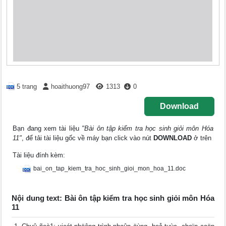
5 trang
hoaithuong97
1313
0
Download
Bạn đang xem tài liệu
"Bài ôn tập kiểm tra học sinh giỏi môn Hóa
11"
, để tải tài liệu gốc về máy bạn click vào nút
DOWNLOAD
ở trên
Tài liệu đính kèm:
bai_on_tap_kiem_tra_hoc_sinh_gioi_mon_hoa_11.doc
Nội dung text: Bài ôn tập kiểm tra học sinh giỏi môn Hóa
11