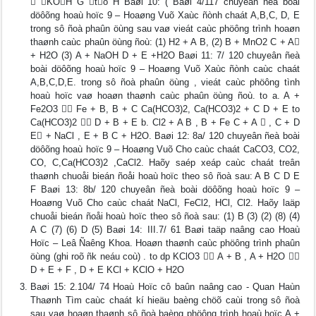
 KOH G to H Baøi 10: ( Baøi 4/117 chuyeân ñeà boài
döôõng hoaù hoïc 9 – Hoaøng Vuõ Xaùc ñònh chaát A,B,C, D, E
trong sô ñoà phaûn öùng sau vaø vieát caùc phöông trình hoaøn
thaønh caùc phaûn öùng ñoù: (1) H2 + A B, (2) B + MnO2 C + A
+ H2O (3) A + NaOH D + E +H2O Baøi 11: 7/ 120 chuyeân ñeà
boài döôõng hoaù hoïc 9 – Hoaøng Vuõ Xaùc ñònh caùc chaát
A,B,C,D,E. trong sô ñoà phaûn öùng , vieát caùc phöông tình
hoaù hoïc vaø hoaøn thaønh caùc phaûn öùng ñoù. to a. A +
Fe2O3  Fe + B, B + C Ca(HCO3)2, Ca(HCO3)2 + C D + E to
Ca(HCO3)2  D + B + E b. Cl2 + A B , B + Fe C + A  , C + D
E + NaCl , E + B C + H2O. Baøi 12: 8a/ 120 chuyeân ñeà boài
döôõng hoaù hoïc 9 – Hoaøng Vuõ Cho caùc chaát CaCO3, CO2,
CO, C,Ca(HCO3)2 ,CaCl2. Haõy saép xeáp caùc chaát treân
thaønh chuoåi bieán ñoåi hoaù hoïc theo sô ñoà sau: A B C D E
F Baøi 13: 8b/ 120 chuyeân ñeà boài döôõng hoaù hoïc 9 –
Hoaøng Vuõ Cho caùc chaát NaCl, FeCl2, HCl, Cl2. Haõy laäp
chuoåi bieán ñoåi hoaù hoïc theo sô ñoà sau: (1) B (3) (2) (8) (4)
A C (7) (6) D (5) Baøi 14: III.7/ 61 Baøi taäp naâng cao Hoaù
Hoïc – Leâ Ñaêng Khoa. Hoaøn thaønh caùc phöông trình phaûn
öùng (ghi roõ ñk neáu coù) . to dp KClO3  A + B , A + H2O 
D + E + F , D + E KCl + KClO + H2O
Baøi 15: 2.104/ 74 Hoaù Hoïc cô baûn naâng cao - Quan Haùn
Thaønh Tìm caùc chaát kí hieäu baèng chöõ caùi trong sô ñoà
sau vaø hoaøn thaønh sô ñoà baèng phöông trình hoaù hoïc A +