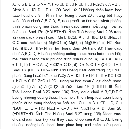
X, to o B E G to A + Y, t Fe  D  F  H Fe2O3 o A + Z , t
Bieát A + HCl D + F + H2O Baøi 16: ( Höôùng daãn laøm baøi
taäp hoaùhoïc 9 – Ñinh Thò Hoàng : baøi 20-7 trang 66) Haõy
xaùc ñònh chaát A,B,C,D, E, trong moãi sô ñoà vaø vieát phöông
trình phaûn öùng ñeå thöïc hieän caùc bieán ñoåitrong moãi sô
ñoà sau: Baøi 17a: (HDLBTHH9- Ñinh Thò Hoàng Baøi 2-98 trang
72) coù daõy bieán hoaù : Mg  O2 A _ HCl B  NaOH
C C coù theå laø:a) MgSO4, b) MgO, c) Mg(OH)2, d) H2. Baøi
17b: (HDLBTHH9- Ñinh Thò Hoàng Baøi 3-6 trang 93) Thay caùc
chöõ A,B,C,D, E baèng nhöõng coâng thöùc hoaù hoïc thích hôïp
roài caân baèng caùc phuông trình phaûn öùng; a) Fe + A FeCl2
+ B , b) B + C A, c) FeCl2 + C D , d) D + NaOH Fe(OH)3  + E
Baøi 18: (HDLBTHH9- Ñinh Thò Hoàng Baøi 2-99 trang 72) Coù 3
phaûn öùng hoaù hoïc sau ñaây:A + HCl B + H2  , B + KOH C
+ KCl to C  ZnO +H2O . trong sô ñoà treân A laø chaát naøo:
a) ZnO, b) Zn, c) Zn(OH)2, d) ZnS. Baøi 19: (HDLBTHH9- Ñinh
Thò Hoàng Baøi 3-26 trang 106) Thay caùc chöõ A,B,C,D,E,G
baèng nhöõng coâng thöùc hoaù hoïc thích hôïp roài caân baèng
phaûn öùng trong nhöõng sô ñoà sau: Cu + A B + C + D, C +
NaOH E, E + HCl NaCl + C+D , A+ NaOH G + D. Baøi 20:
(HDLBTHH9- Ñinh Thò Hoàng Baøi 3-27 trang 106) Ñieàn vaøo
choã chaám hoûi (?) vaø thay caùc chöõ caùi A,B,C,D,E baèng
nhöõng coângthöùc hoaù hoïc phuø hôïp roài caân baèng caùc