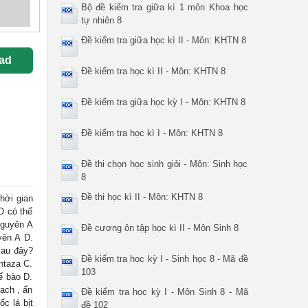
Bộ đề kiểm tra giữa kì 1 môn Khoa học
tự nhiên 8
Đề kiểm tra giữa học kì II - Môn: KHTN 8
ad
Đề kiểm tra học kì II - Môn: KHTN 8
Đề kiểm tra giữa học kỳ I - Môn: KHTN 8
Đề kiểm tra học kì I - Môn: KHTN 8
Đề thi chọn học sinh giỏi - Môn: Sinh học
8
Đề thi học kì II - Môn: KHTN 8
hời gian
O có thể
nguyên A
Đề cương ôn tập học kì II - Môn Sinh 8
yên A D.
sau đây?
Đề kiểm tra học kỳ I - Sinh học 8 - Mã đề
ntaza C.
103
ế bào D.
ạch , ấn
Đề kiểm tra học kỳ I - Môn Sinh 8 - Mã
c lá bịt
đề 102