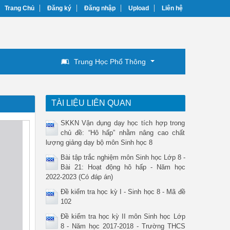
Trang Chủ
Đăng ký
Đăng nhập
Upload
Liên hệ
Trung Học Phổ Thông
TÀI LIỆU LIÊN QUAN
SKKN Vận dụng dạy học tích hợp trong
chủ đề: “Hô hấp” nhằm nâng cao chất
lượng giảng dạy bộ môn Sinh học 8
Bài tập trắc nghiệm môn Sinh học Lớp 8 -
Bài 21: Hoạt động hô hấp - Năm học
2022-2023 (Có đáp án)
Đề kiểm tra học kỳ I - Sinh học 8 - Mã đề
102
Đề kiểm tra học kỳ II môn Sinh học Lớp
8 - Năm học 2017-2018 - Trường THCS