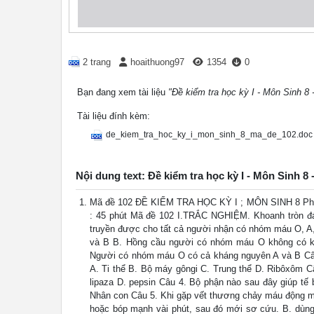
2 trang
hoaithuong97
1354
0
Bạn đang xem tài liệu
"Đề kiểm tra học kỳ I - Môn Sinh 8 
Tài liệu đính kèm:
de_kiem_tra_hoc_ky_i_mon_sinh_8_ma_de_102.doc
Nội dung text: Đề kiểm tra học kỳ I - Môn Sinh 8 
Mã đề 102 ĐỀ KIỂM TRA HỌC KỲ I ; MÔN SINH 8 Phò
: 45 phút Mã đề 102 I.TRẮC NGHIỆM. Khoanh tròn đ
truyền được cho tất cả người nhận có nhóm máu O, A
và B B. Hồng cầu người có nhóm máu O không có k
Người có nhóm máu O có cả kháng nguyên A và B Câu 
A. Ti thể B. Bộ máy gôngi C. Trung thể D. Ribôxôm Câ
lipaza D. pepsin Câu 4. Bộ phận nào sau đây giúp tế 
Nhân con Câu 5. Khi gặp vết thương chảy máu động mạ
hoặc bóp mạnh vài phút, sau đó mới sơ cứu. B. dùng 