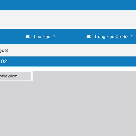
Tiểu Học
Trung Học Cơ Sở
ọc 8
102