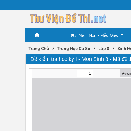
Mầm Non - Mẫu Giáo
›
›
›
Trang Chủ
Trung Học Cơ Sở
Lớp 8
Sinh H
Đề kiểm tra học kỳ I - Môn Sinh 8 - Mã đề 