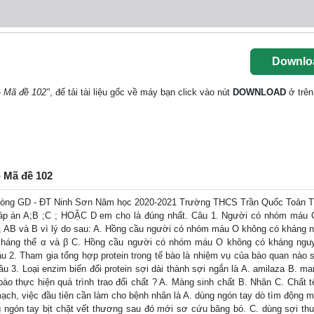
Downlo
- Mã đề 102"
, để tải tài liệu gốc về máy bạn click vào nút
DOWNLOAD
ở trên
- Mã đề 102
ng GD - ĐT Ninh Sơn Năm học 2020-2021 Trường THCS Trần Quốc Toản T
áp án A;B ;C ; HOẶC D em cho là đúng nhất. Câu 1. Người có nhóm máu 
, AB và B vì lý do sau: A. Hồng cầu người có nhóm máu O không có kháng 
háng thể α và β C. Hồng cầu người có nhóm máu O không có kháng ngu
2. Tham gia tổng hợp protein trong tế bào là nhiệm vụ của bào quan nào 
u 3. Loại enzim biến đổi protein sợi dài thành sợi ngắn là A. amilaza B. ma
bào thực hiện quá trình trao đổi chất ? A. Màng sinh chất B. Nhân C. Chất t
ch, việc đầu tiên cần làm cho bệnh nhân là A. dùng ngón tay dò tìm động m
ngón tay bịt chặt vết thương sau đó mới sơ cứu băng bó. C. dùng sợi thuố