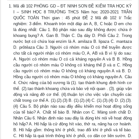
Mã đề 102 PHÒNG GD – ĐT NINH SƠN ĐỀ KIỂM TRA HỌC KỲ
I – SINH HỌC 8 TRƯỜNG THCS Năm học 2020-2021 TRẦN
QUỐC TOẢN Thời gian : 45 phút ĐỀ 2 Mã đề 102 I/ Trắc
nghiệm: 3 điểm. Khoanh tròn một đáp án A, B, C hoặc D em cho
là đúng nhất: Câu 1. Bộ phận nào sau đây không được chứa ở
khoang bụng? A. Gan B. Thận C. Dạ dày D. Phổi Câu 2. Trong
nước bọt có chứa loại enzim là A. amilaza B. lipaza C. mantaza
D. prôtêaza Câu 3. Người có nhóm máu O có thể truyền được
cho tất cả người nhận có nhóm máu O, A, AB và B vì lý do sau:
A. Người có nhóm máu O có cả kháng nguyên A và B B. Hồng
cầu người có nhóm máu O không có kháng thể β và α C. Hồng
cầu người có nhóm máu O không có kháng nguyên A và B. D.
Hồng cầu người có nhóm máu O không có kháng nguyên A. Câu
4. Chức năng của bộ xương là (1). tạo thành khung định hình cơ
thể. (2).tạo thành khoang chứa và bảo vệ nội quan . (3). giúp vận
động và nâng đỡ cơ thể. (4).thuận lợi cho việc vận chuyển các
chất trong cơ thể A. (1).(2).(3) B. (1).(2).(4) C. (1).(3).(4) D. (2).(3).
(4) Câu 5. Bộ phận nào sau đây điều khiển mọi hoạt động sống
của tế bào? A. Chất tế bào B. Nhân con C. Màng sinh chất D.
Nhân Câu 6. Nhận định nào sau đây là đúng khi nói về hoạt động
hô hấp? A. Hô hấp là cử động hít vào, thở ra, nâng hạ cơ hoành.
B. Hô hấp gồm: thông khí ở phổi, trao đổi khí ở phổi và tế bào.
C. Hô hấp là quá trình thông khí ở phổi, co dãn cơ liên sườn. D.