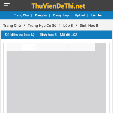
Trang Chủ
Đăng ký
Đăng nhập
Upload
Liên hệ
›
›
›
Trang Chủ
Trung Học Cơ Sở
Lớp 8
Sinh Học 8
Đề kiểm tra học kỳ I - Sinh học 8 - Mã đề 102