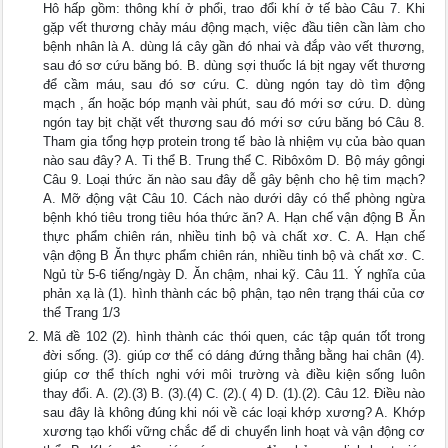
Hô hấp gồm: thông khí ở phổi, trao đổi khí ở tế bào Câu 7. Khi
gặp vết thương chảy máu động mạch, việc đầu tiên cần làm cho
bệnh nhân là A. dùng lá cây gần đó nhai và đắp vào vết thương,
sau đó sơ cứu băng bó. B. dùng sợi thuốc lá bịt ngay vết thương
để cầm máu, sau đó sơ cứu. C. dùng ngón tay dò tìm động
mạch , ấn hoặc bóp mạnh vài phút, sau đó mới sơ cứu. D. dùng
ngón tay bịt chặt vết thương sau đó mới sơ cứu băng bó Câu 8.
Tham gia tổng hợp protein trong tế bào là nhiệm vụ của bào quan
nào sau đây? A. Ti thể B. Trung thể C. Ribôxôm D. Bộ máy gôngi
Câu 9. Loại thức ăn nào sau đây dễ gây bệnh cho hệ tim mạch?
A. Mỡ động vật Câu 10. Cách nào dưới dây có thể phòng ngừa
bệnh khó tiêu trong tiêu hóa thức ăn? A. Hạn chế vận động B Ăn
thực phẩm chiên rán, nhiều tinh bộ và chất xơ. C. A. Hạn chế
vận động B Ăn thực phẩm chiên rán, nhiều tinh bộ và chất xơ. C.
Ngủ từ 5-6 tiếng/ngày D. Ăn chậm, nhai kỹ. Câu 11. Ý nghĩa của
phản xạ là (1). hình thành các bộ phận, tạo nên trạng thái của cơ
thể Trang 1/3
Mã đề 102 (2). hình thành các thói quen, các tập quán tốt trong
đời sống. (3). giúp cơ thể có dáng đứng thẳng bằng hai chân (4).
giúp cơ thể thích nghi với môi trường và điều kiện sống luôn
thay đổi. A. (2).(3) B. (3).(4) C. (2).( 4) D. (1).(2). Câu 12. Điều nào
sau đây là không đúng khi nói về các loại khớp xương? A. Khớp
xương tạo khối vững chắc để di chuyển linh hoạt và vận động cơ