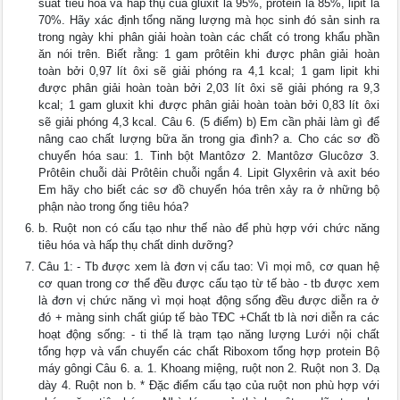
suất tiêu hóa và hấp thụ của gluxit là 95%, prôtêin là 85%, lipit là
70%. Hãy xác định tổng năng lượng mà học sinh đó sản sinh ra
trong ngày khi phân giải hoàn toàn các chất có trong khẩu phần
ăn nói trên. Biết rằng: 1 gam prôtêin khi được phân giải hoàn
toàn bởi 0,97 lít ôxi sẽ giải phóng ra 4,1 kcal; 1 gam lipit khi
được phân giải hoàn toàn bởi 2,03 lít ôxi sẽ giải phóng ra 9,3
kcal; 1 gam gluxit khi được phân giải hoàn toàn bởi 0,83 lít ôxi
sẽ giải phóng 4,3 kcal. Câu 6. (5 điểm) b) Em cần phải làm gì để
nâng cao chất lượng bữa ăn trong gia đình? a. Cho các sơ đồ
chuyển hóa sau: 1. Tinh bột Mantôzơ 2. Mantôzơ Glucôzơ 3.
Prôtêin chuỗi dài Prôtêin chuỗi ngắn 4. Lipit Glyxêrin và axit béo
Em hãy cho biết các sơ đồ chuyển hóa trên xảy ra ở những bộ
phận nào trong ống tiêu hóa?
b. Ruột non có cấu tạo như thế nào để phù hợp với chức năng
tiêu hóa và hấp thụ chất dinh dưỡng?
Câu 1: - Tb được xem là đơn vị cấu tao: Vì mọi mô, cơ quan hệ
cơ quan trong cơ thể đều được cấu tạo từ tế bào - tb được xem
là đơn vị chức năng vì mọi hoạt động sống đều được diễn ra ở
đó + màng sinh chất giúp tế bào TĐC +Chất tb là nơi diễn ra các
hoạt động sống: - ti thể là trạm tạo năng lượng Lưới nội chất
tổng hợp và vẩn chuyển các chất Riboxom tổng hợp protein Bộ
máy gôngi Câu 6. a. 1. Khoang miệng, ruột non 2. Ruột non 3. Dạ
dày 4. Ruột non b. * Đặc điểm cấu tạo của ruột non phù hợp với