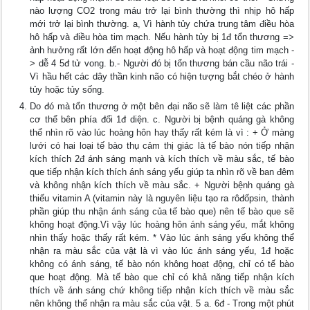
nào lượng CO2 trong máu trở lại bình thường thì nhịp hô hấp
mới trở lại bình thường. a, Vì hành tủy chứa trung tâm điều hòa
hô hấp và điều hòa tim mạch. Nếu hành tủy bị 1đ tổn thương =>
ảnh hưởng rất lớn đến hoạt động hô hấp và hoạt động tim mạch -
> dễ 4 5đ tử vong. b.- Người đó bị tổn thương bán cầu não trái -
Vì hầu hết các dây thần kinh não có hiện tượng bắt chéo ở hành
tủy hoặc tủy sống.
Do đó mà tổn thương ở một bên đại não sẽ làm tê liệt các phần
cơ thể bên phía đối 1đ diện. c. Người bị bệnh quáng gà không
thể nhìn rõ vào lúc hoàng hôn hay thấy rất kém là vì : + Ở màng
lưới có hai loại tế bào thụ cảm thị giác là tế bào nón tiếp nhận
kích thích 2đ ánh sáng mạnh và kích thích về màu sắc, tế bào
que tiếp nhận kích thích ánh sáng yếu giúp ta nhìn rõ về ban đêm
và không nhận kích thích về màu sắc. + Người bệnh quáng gà
thiếu vitamin A (vitamin này là nguyên liệu tạo ra rôđốpsin, thành
phần giúp thu nhận ánh sáng của tế bào que) nên tế bào que sẽ
không hoạt động.Vì vậy lúc hoàng hôn ánh sáng yếu, mắt không
nhìn thấy hoặc thấy rất kém. * Vào lúc ánh sáng yếu không thể
nhận ra màu sắc của vật là vì vào lúc ánh sáng yếu, 1đ hoặc
không có ánh sáng, tế bào nón không hoạt động, chỉ có tế bào
que hoạt động. Mà tế bào que chỉ có khả năng tiếp nhận kích
thích về ánh sáng chứ không tiếp nhận kích thích về màu sắc
nên không thể nhận ra màu sắc của vật. 5 a. 6đ - Trong một phút