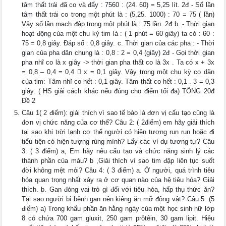
tâm thất trái đã co và đẩy : 7560 : (24. 60) = 5,25 lít. 2đ - Số lần
tâm thất trái co trong một phút là : (5,25. 1000) : 70 = 75 ( lần)
Vậy số lần mạch đập trong một phút là : 75 lần. 2đ b. - Thời gian
hoạt động của một chu kỳ tim là : ( 1 phút = 60 giây) ta có : 60 :
75 = 0,8 giây. Đáp số : 0,8 giây. c. Thời gian của các pha : - Thời
gian của pha dãn chung là : 0,8 : 2 = 0,4 (giây) 2đ - Gọi thời gian
pha nhĩ co là x giây -> thời gian pha thất co là 3x . Ta có x + 3x
= 0,8 – 0,4 = 0,4  x = 0,1 giây. Vậy trong một chu kỳ co dãn
của tim: Tâm nhĩ co hết : 0,1 giây. Tâm thất co hết : 0,1 . 3 = 0,3
giây. ( HS giải cách khác nếu đúng cho điểm tối đa) TỔNG 20đ
Đề 2
Câu 1( 2 điểm): giải thích vì sao tế bào là đơn vị cấu tạo cũng là
đơn vị chức năng của cơ thể? Câu 2: ( 2điểm) em hãy giải thích
tại sao khi trời lạnh cơ thể người có hiện tượng run run hoặc đi
tiểu tiện có hiện tượng rùng mình? Lấy các ví dụ tương tự? Câu
3: ( 3 điểm) a, Em hãy nêu cấu tạo và chức năng sinh lý các
thành phần của máu? b ,Giải thích vì sao tim đập liên tục suốt
đời không mệt mỏi? Câu 4: ( 3 điểm) a. Ở người, quá trình tiêu
hóa quan trọng nhất xảy ra ở cơ quan nào của hệ tiêu hóa? Giải
thích. b. Gan đóng vai trò gì đối với tiêu hóa, hấp thụ thức ăn?
Tại sao người bị bệnh gan nên kiêng ăn mỡ động vật? Câu 5: (5
điểm) a) Trong khẩu phần ăn hằng ngày của một học sinh nữ lớp
8 có chứa 700 gam gluxit, 250 gam prôtêin, 30 gam lipit. Hiệu