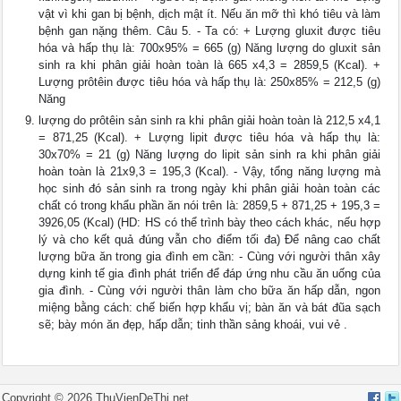
vật vì khi gan bị bệnh, dịch mật ít. Nếu ăn mỡ thì khó tiêu và làm
bệnh gan nặng thêm. Câu 5. - Ta có: + Lượng gluxit được tiêu
hóa và hấp thụ là: 700x95% = 665 (g) Năng lượng do gluxit sản
sinh ra khi phân giải hoàn toàn là 665 x4,3 = 2859,5 (Kcal). +
Lượng prôtêin được tiêu hóa và hấp thụ là: 250x85% = 212,5 (g)
Năng
lượng do prôtêin sản sinh ra khi phân giải hoàn toàn là 212,5 x4,1
= 871,25 (Kcal). + Lượng lipit được tiêu hóa và hấp thụ là:
30x70% = 21 (g) Năng lượng do lipit sản sinh ra khi phân giải
hoàn toàn là 21x9,3 = 195,3 (Kcal). - Vậy, tổng năng lượng mà
học sinh đó sản sinh ra trong ngày khi phân giải hoàn toàn các
chất có trong khẩu phần ăn nói trên là: 2859,5 + 871,25 + 195,3 =
3926,05 (Kcal) (HD: HS có thể trình bày theo cách khác, nếu hợp
lý và cho kết quả đúng vẫn cho điểm tối đa) Để nâng cao chất
lượng bữa ăn trong gia đình em cần: - Cùng với người thân xây
dựng kinh tế gia đình phát triển để đáp ứng nhu cầu ăn uống của
gia đình. - Cùng với người thân làm cho bữa ăn hấp dẫn, ngon
miệng bằng cách: chế biến hợp khẩu vị; bàn ăn và bát đũa sạch
sẽ; bày món ăn đẹp, hấp dẫn; tinh thần sảng khoái, vui vẻ .
Copyright © 2026 ThuVienDeThi.net