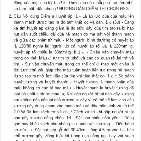
động của một chu kỳ tim? 3. Thời gian của mỗi pha: co tâm nhĩ,
co tâm thất, dãn chung? HƯỚNG DẪN CHẤM THI CHỌN HSG
Câu Nội dung Điểm a Huyết áp: 1 - Là áp lực của của máu lên
thành mạch được tạo ra do tâm thất co và dãn. 1 đ (3đ) - Càng
xa tim huyết áp càng giảm là do sức đẩy của tim tạo ra bị hao
hụt dần suốt chiều dài của hệ mạch do ma sát với thành mạch
và giữa các phần tử máu - Một người bình thường có huyết áp
là 120/80 nghĩa là: người đó có huyết áp tối đa là 120mmHg,
huyết áp tối thiểu là 80mmHg. b 1 đ - Chiều vận chuyển máu
trong cơ thể: Máu đi từ tim tới phổi và các cơ quan rồi lại trở về
tim. - Sự vận chuyển máu trong cơ thể chỉ đi theo một chiều là
do: Lực chủ yếu giúp cho máu tuần hoàn liên tục trong hệ mạch
được tạo ra nhờ lực đẩy của tim khi tâm thất co. 1 đ c So sánh
huyết tương và huyết thanh: - Huyết tương là thành phần của
máu không có các tế bào máu. - Huyết thanh là huyết tương đã
loại bỏ chất sinh tơ máu. a, Khi gặp người bị tai nạn gãy xương
em không nên nắn lại chỗ xương bị gãy vì có thể sẽ làm cho đầu
xương gãy đụng chạm vào mạch máu và dây thần kinh và có thể
2 0.5đ 3đ làm rách cơ và da. * Cách xử trí khi gặp người bị tai
nạn gãy xương cẳng chân: 1đ - Đặt nạn nhân nằm yên. - Dùng
gạc hay khăn sạch nhẹ nhàng lau sạch vết thương. - Tiến hành
sơ cứu. + Đặt hai nẹp gỗ dài 30-40cm, rộng 4-5cm vào hai bên
chỗ xương gãy, đồng thời lót trong nẹp bằng gạc hay vải sạch