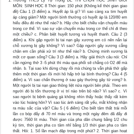
Trường THCS Lý Tự Trọng ĐỀ THI CHỌN HỌC SINH GIỎI
MÔN: SINH HỌC 8 Thời gian: 150 phút (Không kể thời gian giao
đề) Câu 1 (3 điểm) a. Huyết áp là gì? Vì sao càng xa tim huyết
áp càng giảm? Một người bình thường có huyết áp là 120/80 em
hiểu điều đó như thế nào? b. Hãy cho biết chiều vận chuyển máu
trong cơ thể. Vì sao sự vận chuyển máu trong cơ thể chỉ đi theo
một chiều? c. Phân biệt huyết tương và huyết thanh. Câu 2 (3
điểm) a. Khi gặp người bị tai nạn gãy xương em có nên nắn lại
chỗ xương bị gãy không? Vì sao? Gặp người gãy xương cẳng
chân em cần phải xử trí như thế nào? b. Chứng minh xương là
một cơ quan sống? Câu 3 (3 điểm) a. Hãy giải thích câu nói: Chỉ
cần ngừng thở 3 -5 phút thì máu qua phổi sẽ chẳng có O2 để mà
nhận. b. Tại sao khi dừng chạy rồi mà chúng ta vẫn phải thở gấp
thêm một thời gian rồi mới hô hấp trở lại bình thường? Câu 4 (5
điểm) a. Vì sao chấn thương ở sau gáy thường gây tử vong? b.
Một người bị tai nạn giao thông liệt nửa người bên phải. Theo em
người đó bị tổn thương ở vị trí nào trên bộ não? Vì sao? c. Vì
sao người bị bệnh quáng gà không nhìn thấy hoặc thấy rất kém
vào lúc hoàng hôn? Vì sao lúc ánh sáng rất yếu, mắt không nhận
ra màu sắc của vật? Câu 5 ( 6 điểm) Cho biết tâm thất trái mỗi
lần co bóp đẩy đi 70 ml máu và trong một ngày đêm đã đẩy đi
được 7560 lít máu. Thời gian của pha dãn chung bằng 1/2 chu
kỳ tim, thời gian pha co tâm nhĩ bằng 1/3 thời gian pha co tâm
thất. Hỏi: 1. Số lần mạch đập trong một phút? 2. Thời gian hoạt