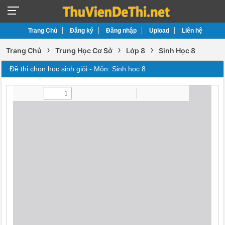
Trang Chủ
Đăng ký
Đăng nhập
Upload
Liên hệ
›
›
›
Trang Chủ
Trung Học Cơ Sở
Lớp 8
Sinh Học 8
Đề thi chọn học sinh giỏi - Môn: Sinh học 8