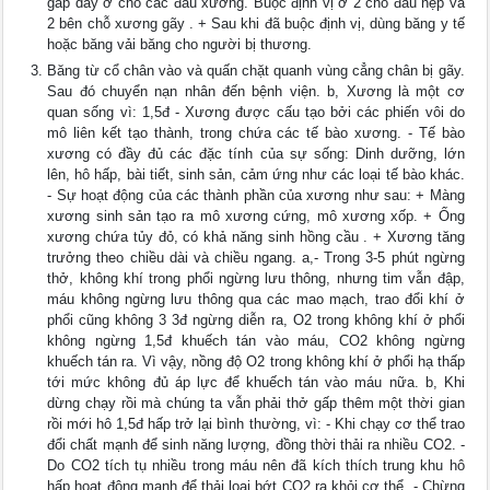
gấp dày ở chỗ các đầu xương. Buộc định vị ở 2 chỗ đầu nẹp và
2 bên chỗ xương gãy . + Sau khi đã buộc định vị, dùng băng y tế
hoặc băng vải băng cho người bị thương.
Băng từ cổ chân vào và quấn chặt quanh vùng cẳng chân bị gãy.
Sau đó chuyển nạn nhân đến bệnh viện. b, Xương là một cơ
quan sống vì: 1,5đ - Xương được cấu tạo bởi các phiến vôi do
mô liên kết tạo thành, trong chứa các tế bào xương. - Tế bào
xương có đầy đủ các đặc tính của sự sống: Dinh dưỡng, lớn
lên, hô hấp, bài tiết, sinh sản, cảm ứng như các loại tế bào khác.
- Sự hoạt động của các thành phần của xương như sau: + Màng
xương sinh sản tạo ra mô xương cứng, mô xương xốp. + Ống
xương chứa tủy đỏ, có khả năng sinh hồng cầu . + Xương tăng
trưởng theo chiều dài và chiều ngang. a,- Trong 3-5 phút ngừng
thở, không khí trong phổi ngừng lưu thông, nhưng tim vẫn đập,
máu không ngừng lưu thông qua các mao mạch, trao đổi khí ở
phổi cũng không 3 3đ ngừng diễn ra, O2 trong không khí ở phổi
không ngừng 1,5đ khuếch tán vào máu, CO2 không ngừng
khuếch tán ra. Vì vậy, nồng độ O2 trong không khí ở phổi hạ thấp
tới mức không đủ áp lực để khuếch tán vào máu nữa. b, Khi
dừng chạy rồi mà chúng ta vẫn phải thở gấp thêm một thời gian
rồi mới hô 1,5đ hấp trở lại bình thường, vì: - Khi chạy cơ thể trao
đổi chất mạnh để sinh năng lượng, đồng thời thải ra nhiều CO2. -
Do CO2 tích tụ nhiều trong máu nên đã kích thích trung khu hô
hấp hoạt động mạnh để thải loại bớt CO2 ra khỏi cơ thể. - Chừng