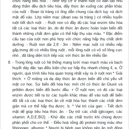
chức năng tiêu hóa : - Nhờ lớp cơ ở thành ruột co dãn tạo nhu
động thấm đều dịch tiêu hóa, đẩy thức ăn xuống các phần khác
của ruột - Đoạn tá tràng có ống dẫn chung của dịch tụy và dịch
mật đổ vào. Lớp niêm mạc (đoạn sau tá tràng ) có nhiều tuyến
ruột tiết dịch ruột . - Ruột non có đầy đủ các loại enzim tiêu hóa
tất cả các loại thức ăn, do đó thức ăn được hoàn toàn biến đổi
thành những chất đơn giản có thể hấp thụ vào máu. * Đặc điểm
cấu tạo của ruột non phù hợp với chức năng hấp thụ chất dinh
dưỡng: - Ruột non dài 2,8 - 3m - Niêm mạc ruột có nhiều nếp
gấp,trong đó có nhiều lông ruột , mỗi lông ruột có vô số lông cực
nhỏ , đã tăng diện tích tiếp xúc với thức ăn lên nhiều lần
- Trong lông ruột có hệ thống mạng lưới mao mạch máu và bạch
huyết dày đặc tạo điều kiện cho sự hấp thụ nhanh chóng 4, a. Ở
người, quá trình tiêu hóa quan trọng nhất xảy ra ở ruột non * Giải
thích: + Ở miệng và dạ dày thức ăn được biến đổi chủ yếu về
mặt cơ học. Sự biến đổi hóa học mới chỉ có thức ăn Gluxit và
prôtêin được biến đổi bước đầu. + Ở ruột non, có đủ các loại
enzim được tiết ra từ các tuyến khác nhau đổ vào ruột để biến
đổi tất cả các loại thức ăn về mặt hóa học thành các chất đơn
giản mà cơ thể hấp thụ được. b. * Vai trò của gan: - Tiết dịch
mật để giúp tiêu hóa thức ăn. - Dự trữ các chất (glicogen, các
vitamin: A,D,E,BI2). - Khử độc các chất trước khi chúng được
phân phối cho cơ thể. - Điều hoà nồng độ protein trong máu như
fibrinogen, albumin * Người bị bệnh gan không nên ăn mỡ động