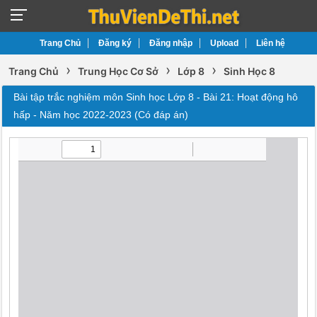
Trang Chủ
Đăng ký
Đăng nhập
Upload
Liên hệ
›
›
›
Trang Chủ
Trung Học Cơ Sở
Lớp 8
Sinh Học 8
Bài tập trắc nghiệm môn Sinh học Lớp 8 - Bài 21: Hoạt động hô
hấp - Năm học 2022-2023 (Có đáp án)