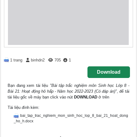
1 trang
binhdn2
705
1
Download
Bạn đang xem tài liệu
"Bài tập trắc nghiệm môn Sinh học Lớp 8 -
Bài 21: Hoạt động hô hấp - Năm học 2022-2023 (Có đáp án)"
, để tải
tài liệu gốc về máy bạn click vào nút
DOWNLOAD
ở trên
Tài liệu đính kèm:
bai_tap_trac_nghiem_mon_sinh_hoc_lop_8_bai_21_hoat_dong
_ho_h.docx