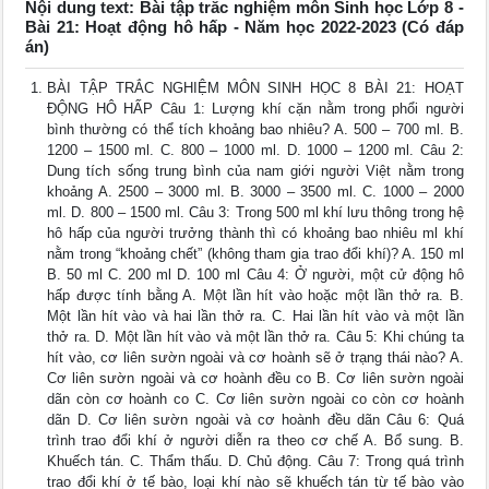
Nội dung text: Bài tập trắc nghiệm môn Sinh học Lớp 8 -
Bài 21: Hoạt động hô hấp - Năm học 2022-2023 (Có đáp
án)
BÀI TẬP TRẮC NGHIỆM MÔN SINH HỌC 8 BÀI 21: HOẠT
ĐỘNG HÔ HẤP Câu 1: Lượng khí cặn nằm trong phổi người
bình thường có thể tích khoảng bao nhiêu? A. 500 – 700 ml. B.
1200 – 1500 ml. C. 800 – 1000 ml. D. 1000 – 1200 ml. Câu 2:
Dung tích sống trung bình của nam giới người Việt nằm trong
khoảng A. 2500 – 3000 ml. B. 3000 – 3500 ml. C. 1000 – 2000
ml. D. 800 – 1500 ml. Câu 3: Trong 500 ml khí lưu thông trong hệ
hô hấp của người trưởng thành thì có khoảng bao nhiêu ml khí
nằm trong “khoảng chết” (không tham gia trao đổi khí)? A. 150 ml
B. 50 ml C. 200 ml D. 100 ml Câu 4: Ở người, một cử động hô
hấp được tính bằng A. Một lần hít vào hoặc một lần thở ra. B.
Một lần hít vào và hai lần thở ra. C. Hai lần hít vào và một lần
thở ra. D. Một lần hít vào và một lần thở ra. Câu 5: Khi chúng ta
hít vào, cơ liên sườn ngoài và cơ hoành sẽ ở trạng thái nào? A.
Cơ liên sườn ngoài và cơ hoành đều co B. Cơ liên sườn ngoài
dãn còn cơ hoành co C. Cơ liên sườn ngoài co còn cơ hoành
dãn D. Cơ liên sườn ngoài và cơ hoành đều dãn Câu 6: Quá
trình trao đổi khí ở người diễn ra theo cơ chế A. Bổ sung. B.
Khuếch tán. C. Thẩm thấu. D. Chủ động. Câu 7: Trong quá trình
trao đổi khí ở tế bào, loại khí nào sẽ khuếch tán từ tế bào vào