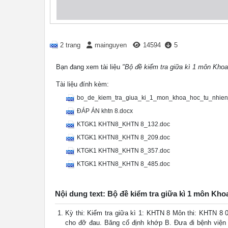
2 trang
mainguyen
14594
5
Bạn đang xem tài liệu
"Bộ đề kiểm tra giữa kì 1 môn Khoa
Tài liệu đính kèm:
bo_de_kiem_tra_giua_ki_1_mon_khoa_hoc_tu_nhien
ĐÁP ÁN khtn 8.docx
KTGK1 KHTN8_KHTN 8_132.doc
KTGK1 KHTN8_KHTN 8_209.doc
KTGK1 KHTN8_KHTN 8_357.doc
KTGK1 KHTN8_KHTN 8_485.doc
Nội dung text: Bộ đề kiểm tra giữa kì 1 môn Kho
Kỳ thi: Kiểm tra giữa kì 1: KHTN 8 Môn thi: KHTN 8
cho đỡ đau. Băng cố định khớp B. Đưa đi bệnh việ