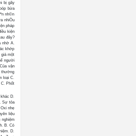
i bị gãy
bóp bừa
yªn nh©n
ra nhiÒu
iện pháp
iều kiện
sau đây?
à nhờ A.
các khớp
 giá một
hể người
 Của vận
o thường
 loại C.
 C. Phốt
 khác D.
. Sự tỏa
 Oxi nhẹ
yên liệu
g nghiệm
h. B. Có
hiệm. D.