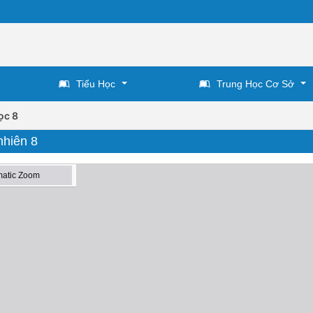
Tiểu Học
Trung Học Cơ Sở
ọc 8
nhiên 8