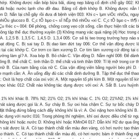
hớp. Không được nắn bóp bừa bãi, dùng nẹp băng cố định chỗ gãy 002: Kh
á hoặc nước lạnh cho đỡ đau. Băng cố định khớp B. Không được nắn 
n D. Nắn lại chỗ gãy rồi đưa đi bệnh viện 003: Khi c¬ lµm viÖc nhiÒu, ngu
hiÒu glucozo B. C¸c tÕ bµo c¬ sÏ hÊp thô nhiÒu «xi C. C¸c tÕ bµo c¬ th¶i 
 ®Çu ®éc c¬ 004: Để phòng, chống cong vẹo cột sống, cần thực hiện tốt các b
hông tập thể dục thường xuyên (3) Không mang vác quá nặng (4) Học trong đ
A. 1,2,5 B. 1,3,5 C. 1,4,5 D. 1,3,4 005: Cơ sẽ bị teo trong trường hợp nào 
oạt động C. Bị sai tay D. Bị dao làm đứt tay 006: Cơ thể vận động được l
tại các khớp C. Cơ trơn co làm xương D. Cơ tim làm xương cử động tại 
thường làm gì? A. Xoa bóp B. Bó chân C. Vận động D. Nằm nghỉ 008: Để đánh
g B. thể chất C. tinh thần D. thể chất và tinh thần 009: Tỉ lệ mỡ trong cơ t
 nữ B. Của nam bằng của nữ C. Của vận động viên bằng người béo phì D.
e mạnh cần: A. Ăn uống đầy đủ các chất dinh dưỡng B. Tập thể dục thể tha
Oxit là hợp chất của oxi với: A. Một nguyên tố phi kim B. Một nguyên tố kim
học khác 012: Chất nào không tác dụng được với oxi: A. Sắt B. Lưu huỳnh
; 1% khí khác B. 78% N2; 21% O2; 1% khí khác C. 1% O2; 21%N2; 1% khí
hát sáng được gọi là: A. Sự cháy B. Sự oxi hóa chậm C. Sự tự bốc cháy D
đặt thẳng đứng bằng cách đẩy không khí là vì: A. Oxi nặng hơn không khí B.
tác dụng với nước 016: Trong phòng thí nghiệm, khí oxi được điều chế từ ngu
ông khí hoặc nước D. Không khí hoặc KMnO4 017: Dẫn khí H2 dư qua ốn
 sát được là: A. Có tạo thành chất rắn màu đen vàng, có hơi nước tạo thàn
ạo thành. C. Có tạo thành chất rắn màu đỏ, có hơi nước bám ở thành ống ng