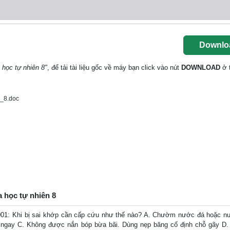
Downlo
 học tự nhiên 8"
, để tải tài liệu gốc về máy bạn click vào nút
DOWNLOAD
ở 
_8.doc
a học tự nhiên 8
 001: Khi bị sai khớp cần cấp cứu như thế nào? A. Chườm nước đá hoặc n
n ngay C. Không được nắn bóp bừa bãi. Dùng nẹp băng cố định chỗ gãy 