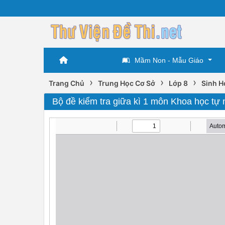
Mầm Non - Mẫu Giáo
›
›
›
Trang Chủ
Trung Học Cơ Sở
Lớp 8
Sinh H
Bộ đề kiểm tra giữa kì 1 môn Khoa học tự 