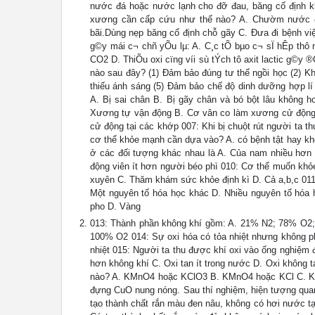
nước đá hoặc nước lạnh cho đỡ đau, băng cố định k
xương cần cấp cứu như thế nào? A. Chườm nước đ
bãi.Dùng nẹp băng cố định chỗ gãy C. Đưa đi bệnh việ
g©y mái c¬ chñ yÕu lµ: A. C¸c tÕ bµo c¬ sÏ hÊp thô n
CO2 D. ThiÕu oxi cïng víi sù tÝch tô axit lactic g©y
nào sau đây? (1) Đảm bảo đúng tư thế ngồi học (2) K
thiếu ánh sáng (5) Đảm bảo chế độ dinh dưỡng hợp lí 
A. Bị sai chân B. Bị gãy chân và bó bột lâu không h
Xương tự vận động B. Cơ vân co làm xương cử động 
cử động tại các khớp 007: Khi bị chuột rút người ta 
cơ thể khỏe mạnh cần dựa vào? A. có bệnh tật hay khôn
ở các đối tượng khác nhau là A. Của nam nhiều hơn
động viên ít hơn người béo phì 010: Cơ thể muốn khỏ
xuyên C. Thăm khám sức khỏe định kì D. Cả a,b,c 011: 
Một nguyên tố hóa học khác D. Nhiều nguyên tố hóa 
pho D. Vàng
013: Thành phần không khí gồm: A. 21% N2; 78% O2
100% O2 014: Sự oxi hóa có tỏa nhiệt nhưng không p
nhiệt 015: Người ta thu được khí oxi vào ống nghiệm 
hơn không khí C. Oxi tan ít trong nước D. Oxi không 
nào? A. KMnO4 hoặc KClO3 B. KMnO4 hoặc KCl C. Kh
đựng CuO nung nóng. Sau thí nghiệm, hiện tượng quan
tạo thành chất rắn màu đen nâu, không có hơi nước t