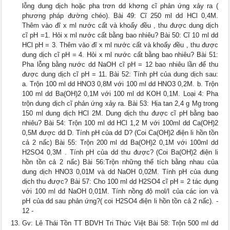
lỗng dung dịch hoặc pha trơn dd khơng cĩ phản ứng xảy ra (
phương pháp đường chéo). Bài 49: Cĩ 250 ml dd HCl 0,4M.
Thêm vào đĩ x ml nước cất và khoấy đều , thu được dung dịch
cĩ pH =1. Hỏi x ml nước cất bằng bao nhiêu? Bài 50: Cĩ 10 ml dd
HCl pH = 3. Thêm vào đĩ x ml nước cất và khoấy đều , thu được
dung dịch cĩ pH = 4. Hỏi x ml nước cất bằng bao nhiêu? Bài 51:
Pha lỗng bằng nước dd NaOH cĩ pH = 12 bao nhiêu lần để thu
được dung dịch cĩ pH = 11. Bài 52: Tính pH của dung dịch sau:
a. Trộn 100 ml dd HNO3 0,8M với 100 ml dd HNO3 0,2M. b. Trộn
100 ml dd Ba(OH)2 0,1M với 100 ml dd KOH 0,1M. Loại 4: Pha
trộn dung dịch cĩ phản ứng xảy ra. Bài 53: Hịa tan 2,4 g Mg trong
150 ml dung dịch HCl 2M. Dung dịch thu được cĩ pH bằng bao
nhiêu? Bài 54: Trộn 100 ml dd HCl 1,2 M với 100ml dd Ca(OH)2
0,5M được dd D. Tính pH của dd D? (Coi Ca(OH)2 điện li hồn tồn
cả 2 nấc) Bài 55: Trộn 200 ml dd Ba(OH)2 0,1M với 100ml dd
H2SO4 0,3M . Tính pH của dd thu được? (Coi Ba(OH)2 điện li
hồn tồn cả 2 nấc) Bài 56:Trộn những thể tích bằng nhau của
dung dịch HNO3 0,01M và dd NaOH 0,02M. Tính pH của dung
dịch thu được? Bài 57: Cho 100 ml dd H2SO4 cĩ pH = 2 tác dụng
với 100 ml dd NaOH 0,01M. Tính nồng độ mol/l của các ion và
pH của dd sau phản ứng?( coi H2SO4 điện li hồn tồn cả 2 nấc). -
12 -
Gv: Lê Thái Tồn TT BDVH Tri Thức Việt Bài 58: Trộn 500 ml dd