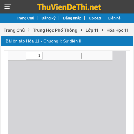
Trang Chủ
Đăng ký
Đăng nhập
Upload
Liên hệ
›
›
›
Trang Chủ
Trung Học Phổ Thông
Lớp 11
Hóa Học 11
Bài ôn tập Hóa 11 - Chuong I: Sự điện li