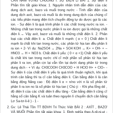
CẦN NẮM VỮNG CHUONG I: SỰ ĐIỆN LI BÀI 1: Sự điện li
Phần tĩm tắt giáo khoa: 1. Nguyên nhân tính dẫn điện của các
dung dịch axit, bazo và muối trong nước - Tính dẫn điện của
dung dịch axit, bazo và muối là do trong dung dịch của chúng cĩ
các tiểu phân mang điện tích chuyển động tự do được gọi là các
ion. - Sự điện li là quá trình phân li các chất trong nước ra ion. -
Những chất tan trong nước phân li ra ion được gọi là những chất
điện li.→ Vậy axit, bazơ và muối là những chất điện li. 2. Phân
loại các chất điện li: a. Chất điện li mạnh: ( α = 0 ) Chất điên li
mạnh là chất khi tan trong nước, các phân tử hịa tan đều phân li
ra ion + 2- Ví dụ: Na2SO4 → 2Na + SO4 KOH → K+ + OH- + –
HNO3 → H + NO3 b. Chất điện li yếu: ( 0 < α <1) Chất điện li yếu
là chất khi tan trong nước chỉ cĩ một phần số phân tử hịa tan
phân li ra ion, phần cịn lại vẫn tồn tại dưới dạng phân tử trong
dung dịch - + Ví dụ: CH3COOH CH3COO + H HClO H+ + ClO– -
Sự điện li của chất điện li yếu là quá trình thuận nghịch, khi quá
trình cân bằng thì ta cĩ cân bằng điện li. Cân bằng điện li là cân
bằng động Nâng cao : Độ điện li α = n/no với n là số phân tử
phân li ra ion no là số phân tử hịa tan ( Chú ý: - Khi pha lỗng dd ,
độ điện li của các chất điện li đều tăng - Cân bằng điện li cũng cĩ
hằng số cân bằng K và tuân theo nguyên lí chuyển dịch cân bằng
Lơ Sa-tơ-li-ê ) - 1 -
Gv: Lê Thái Tồn TT BDVH Tri Thức Việt BÀI 2 : AXÍT , BAZƠ
VÀ MUỐI Phần tĩm tắt giáo khoa: 1. Định nghĩa theo A-rê-ni-ut -