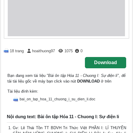
18 trang
hoaithuong97
1075
0
Download
Bạn đang xem tài liệu
"Bài ôn tập Hóa 11 - Chuong I: Sự điện li"
, để
tải tài liệu gốc về máy bạn click vào nút
DOWNLOAD
ở trên
Tài liệu đính kèm:
bai_on_tap_hoa_11_chuong_i_su_dien_li.doc
Nội dung text: Bài ôn tập Hóa 11 - Chuong I: Sự điện li
Gv: Lê Thái Tồn TT BDVH Tri Thức Việt PHẦN I: LÍ THUYẾN