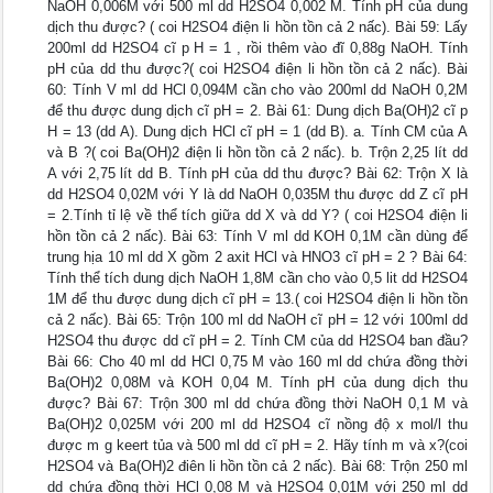
NaOH 0,006M với 500 ml dd H2SO4 0,002 M. Tính pH của dung
dịch thu được? ( coi H2SO4 điện li hồn tồn cả 2 nấc). Bài 59: Lấy
200ml dd H2SO4 cĩ p H = 1 , rồi thêm vào đĩ 0,88g NaOH. Tính
pH của dd thu được?( coi H2SO4 điện li hồn tồn cả 2 nấc). Bài
60: Tính V ml dd HCl 0,094M cần cho vào 200ml dd NaOH 0,2M
để thu được dung dịch cĩ pH = 2. Bài 61: Dung dịch Ba(OH)2 cĩ p
H = 13 (dd A). Dung dịch HCl cĩ pH = 1 (dd B). a. Tính CM của A
và B ?( coi Ba(OH)2 điện li hồn tồn cả 2 nấc). b. Trộn 2,25 lít dd
A với 2,75 lít dd B. Tính pH của dd thu được? Bài 62: Trộn X là
dd H2SO4 0,02M với Y là dd NaOH 0,035M thu được dd Z cĩ pH
= 2.Tính tỉ lệ về thể tích giữa dd X và dd Y? ( coi H2SO4 điện li
hồn tồn cả 2 nấc). Bài 63: Tính V ml dd KOH 0,1M cần dùng để
trung hịa 10 ml dd X gồm 2 axit HCl và HNO3 cĩ pH = 2 ? Bài 64:
Tính thể tích dung dịch NaOH 1,8M cần cho vào 0,5 lit dd H2SO4
1M để thu được dung dịch cĩ pH = 13.( coi H2SO4 điện li hồn tồn
cả 2 nấc). Bài 65: Trộn 100 ml dd NaOH cĩ pH = 12 với 100ml dd
H2SO4 thu được dd cĩ pH = 2. Tính CM của dd H2SO4 ban đầu?
Bài 66: Cho 40 ml dd HCl 0,75 M vào 160 ml dd chứa đồng thời
Ba(OH)2 0,08M và KOH 0,04 M. Tính pH của dung dịch thu
được? Bài 67: Trộn 300 ml dd chứa đồng thời NaOH 0,1 M và
Ba(OH)2 0,025M với 200 ml dd H2SO4 cĩ nồng độ x mol/l thu
được m g keert tủa và 500 ml dd cĩ pH = 2. Hãy tính m và x?(coi
H2SO4 và Ba(OH)2 điên li hồn tồn cả 2 nấc). Bài 68: Trộn 250 ml
dd chứa đồng thời HCl 0,08 M và H2SO4 0,01M với 250 ml dd