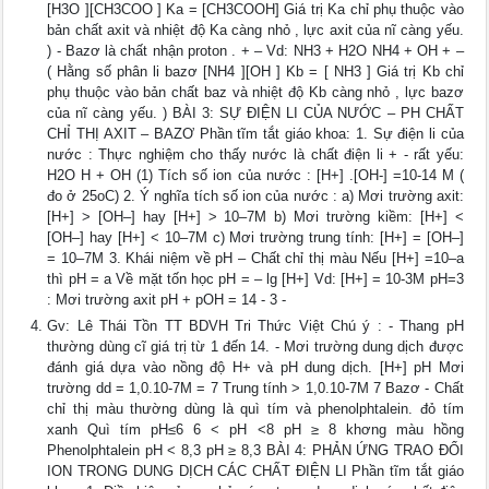
[H3O ][CH3COO ] Ka = [CH3COOH] Giá trị Ka chỉ phụ thuộc vào
bản chất axit và nhiệt độ Ka càng nhỏ , lực axit của nĩ càng yếu.
) - Bazơ là chất nhận proton . + – Vd: NH3 + H2O NH4 + OH + –
( Hằng số phân li bazơ [NH4 ][OH ] Kb = [ NH3 ] Giá trị Kb chỉ
phụ thuộc vào bản chất baz và nhiệt độ Kb càng nhỏ , lực bazơ
của nĩ càng yếu. ) BÀI 3: SỰ ĐIỆN LI CỦA NƯỚC – PH CHẤT
CHỈ THỊ AXIT – BAZƠ Phần tĩm tắt giáo khoa: 1. Sự điện li của
nước : Thực nghiệm cho thấy nước là chất điện li + - rất yếu:
H2O H + OH (1) Tích số ion của nước : [H+] .[OH-] =10-14 M (
đo ở 25oC) 2. Ý nghĩa tích số ion của nước : a) Mơi trường axit:
[H+] > [OH–] hay [H+] > 10–7M b) Mơi trường kiềm: [H+] <
[OH–] hay [H+] < 10–7M c) Mơi trường trung tính: [H+] = [OH–]
= 10–7M 3. Khái niệm về pH – Chất chỉ thị màu Nếu [H+] =10–a
thì pH = a Về mặt tốn học pH = – lg [H+] Vd: [H+] = 10-3M pH=3
: Mơi trường axit pH + pOH = 14 - 3 -
Gv: Lê Thái Tồn TT BDVH Tri Thức Việt Chú ý : - Thang pH
thường dùng cĩ giá trị từ 1 đến 14. - Mơi trường dung dịch được
đánh giá dựa vào nồng độ H+ và pH dung dịch. [H+] pH Mơi
trường dd = 1,0.10-7M = 7 Trung tính > 1,0.10-7M 7 Bazơ - Chất
chỉ thị màu thường dùng là quì tím và phenolphtalein. đỏ tím
xanh Quì tím pH≤6 6 < pH <8 pH ≥ 8 khơng màu hồng
Phenolphtalein pH < 8,3 pH ≥ 8,3 BÀI 4: PHẢN ỨNG TRAO ĐỔI
ION TRONG DUNG DỊCH CÁC CHẤT ĐIỆN LI Phần tĩm tắt giáo