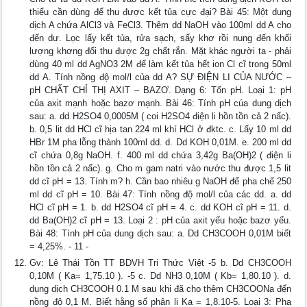
thiểu cần dùng để thu được kết tủa cực đại? Bài 45: Một dung
dịch A chứa AlCl3 và FeCl3. Thêm dd NaOH vào 100ml dd A cho
đến dư. Lọc lấy kết tủa, rửa sạch, sấy khơ rồi nung đến khối
lượng khơng đổi thu được 2g chất rắn. Mặt khác người ta - phải
dùng 40 ml dd AgNO3 2M để làm kết tủa hết ion Cl cĩ trong 50ml
dd A. Tính nồng độ mol/l của dd A? SỰ ĐIỆN LI CỦA NƯỚC –
pH CHẤT CHỈ THỊ AXIT – BAZƠ. Dạng 6: Tốn pH. Loại 1: pH
của axit mạnh hoặc bazơ mạnh. Bài 46: Tính pH cúa dung dịch
sau: a. dd H2SO4 0,0005M ( coi H2SO4 điện li hồn tồn cả 2 nấc).
b. 0,5 lit dd HCl cĩ hịa tan 224 ml khí HCl ở đktc. c. Lấy 10 ml dd
HBr 1M pha lỗng thành 100ml dd. d. Dd KOH 0,01M. e. 200 ml dd
cĩ chứa 0,8g NaOH. f. 400 ml dd chứa 3,42g Ba(OH)2 ( điện li
hồn tồn cả 2 nấc). g. Cho m gam natri vào nước thu được 1,5 lit
dd cĩ pH = 13. Tính m? h. Cần bao nhiêu g NaOH để pha chế 250
ml dd cĩ pH = 10. Bài 47: Tính nồng độ mol/l của các dd. a. dd
HCl cĩ pH = 1. b. dd H2SO4 cĩ pH = 4. c. dd KOH cĩ pH = 11. d.
dd Ba(OH)2 cĩ pH = 13. Loại 2 : pH của axit yếu hoặc bazơ yếu.
Bài 48: Tính pH của dung dịch sau: a. Dd CH3COOH 0,01M biết
= 4,25%. - 11 -
Gv: Lê Thái Tồn TT BDVH Tri Thức Việt -5 b. Dd CH3COOH
0,10M ( Ka= 1,75.10 ). -5 c. Dd NH3 0,10M ( Kb= 1,80.10 ). d.
dung dịch CH3COOH 0.1 M sau khi đã cho thêm CH3COONa đến
nồng độ 0,1 M. Biết hằng số phân li Ka = 1,8.10-5. Loại 3: Pha