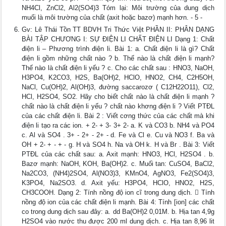
NH4Cl, ZnCl2, Al2(SO4)3 Tóm lại: Môi trường của dung dịch
muối là môi trường của chất (axit hoặc bazơ) mạnh hơn. - 5 -
Gv: Lê Thái Tồn TT BDVH Tri Thức Việt PHẦN II: PHÂN DẠNG
BÀI TẬP CHƯƠNG I: SỰ ĐIỆN LI CHẤT ĐIỆN LI Dạng 1: Chất
điện li – Phương trình điện li. Bài 1: a. Chất điện li là gì? Chất
điện li gồm những chất nào ? b. Thế nào là chất điện li mạnh?
Thế nào là chất điện li yếu ? c. Cho các chất sau : HNO3, NaOH,
H3PO4, K2CO3, H2S, Ba(OH)2, HClO, HNO2, CH4, C2H5OH,
NaCl, Cu(OH)2, Al(OH)3, đường saccarozơ ( C12H22O11), Cl2,
HCl, H2SO4, SO2. Hãy cho biết chất nào là chất điện li mạnh ?
chất nào là chất điện li yếu ? chất nào khơng điện li ? Viết PTĐL
của các chất điện li. Bài 2 : Viết cơng thức của các chất mà khi
điện li tạo ra các ion. + 2- + 3- 3+ 2- a. K và CO3 b. NH4 và PO4
c. Al và SO4 . 3+ - 2+ - 2+ - d. Fe và Cl e. Cu và NO3 f. Ba và
OH + 2- + - + - g. H và SO4 h. Na và OH k. H và Br . Bài 3: Viết
PTĐL của các chất sau: a. Axit mạnh: HNO3, HCl, H2SO4 . b.
Bazơ mạnh: NaOH, KOH, Ba(OH)2. c. Muối tan: CuSO4, BaCl2,
Na2CO3, (NH4)2SO4, Al(NO3)3, KMnO4, AgNO3, Fe2(SO4)3,
K3PO4, Na2SO3. d. Axit yếu: H3PO4, HClO, HNO2, H2S,
CH3COOH. Dạng 2: Tính nồng độ ion cĩ trong dung dịch.  Tính
nồng độ ion của các chất điện li mạnh. Bài 4: Tính [ion] các chất
co trong dung dịch sau đây: a. dd Ba(OH)2 0,01M. b. Hịa tan 4,9g
H2SO4 vào nước thu được 200 ml dung dịch. c. Hịa tan 8,96 lit