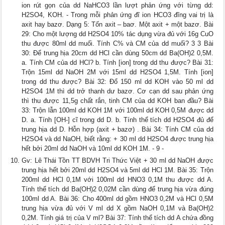
ion rút gọn của dd NaHCO3 lần lượt phản ứng với từng dd:
H2SO4, KOH. - Trong mỗi phản ứng đĩ ion HCO3 đĩng vai trị là
axit hay bazơ. Dạng 5: Tốn axit – baơ. Một axit + một bazơ. Bài
29: Cho một lượng dd H2SO4 10% tác dụng vừa đủ với 16g CuO
thu được 80ml dd muối. Tính C% và CM của dd muối? 3 3 Bài
30: Để trung hịa 20cm dd HCl cần dùng 50cm dd Ba(OH)2 0,5M.
a. Tính CM của dd HCl? b. Tính [ion] trong dd thu được? Bài 31:
Trộn 15ml dd NaOH 2M với 15ml dd H2SO4 1,5M. Tính [ion]
trong dd thu được? Bài 32: Đổ 150 ml dd KOH vào 50 ml dd
H2SO4 1M thì dd trở thanh dư bazơ. Cơ cạn dd sau phản ứng
thì thu được 11,5g chất rắn, tinh CM của dd KOH ban đầu? Bài
33: Trộn lẫn 100ml dd KOH 1M với 100ml dd KOH 0,5M được dd
D. a. Tính [OH-] cĩ trong dd D. b. Tính thể tích dd H2SO4 đủ để
trung hịa dd D. Hỗn hợp (axit + bazơ) . Bài 34: Tính CM của dd
H2SO4 và dd NaOH, biết rằng: + 30 ml dd H2SO4 được trung hịa
hết bởi 20ml dd NaOH và 10ml dd KOH 1M. - 9 -
Gv: Lê Thái Tồn TT BDVH Tri Thức Việt + 30 ml dd NaOH được
trung hịa hết bởi 20ml dd H2SO4 và 5ml dd HCl 1M. Bài 35: Trộn
200ml dd HCl 0,1M với 100ml dd HNO3 0,1M thu được dd A.
Tính thể tích dd Ba(OH)2 0,02M cần dùng để trung hịa vừa đúng
100ml dd A. Bài 36: Cho 400ml dd gồm HNO3 0,2M và HCl 0,5M
trung hịa vừa đủ với V ml dd X gồm NaOH 0,1M và Ba(OH)2
0,2M. Tính giá trị của V ml? Bài 37: Tính thể tích dd A chứa đồng