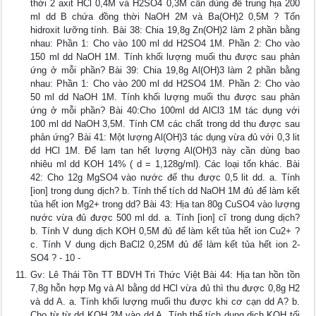
thời 2 axit HCl 0,4M và H2SO4 0,3M cần dùng để trung hịa 200
ml dd B chứa đồng thời NaOH 2M và Ba(OH)2 0,5M ? Tốn
hidroxit lưỡng tính. Bài 38: Chia 19,8g Zn(OH)2 làm 2 phần bằng
nhau: Phần 1: Cho vào 100 ml dd H2SO4 1M. Phần 2: Cho vào
150 ml dd NaOH 1M. Tính khối lượng muối thu được sau phản
ứng ở mỗi phần? Bài 39: Chia 19,8g Al(OH)3 làm 2 phần bằng
nhau: Phần 1: Cho vào 200 ml dd H2SO4 1M. Phần 2: Cho vào
50 ml dd NaOH 1M. Tính khối lượng muối thu được sau phản
ứng ở mỗi phần? Bài 40:Cho 100ml dd AlCl3 1M tác dụng với
100 ml dd NaOH 3,5M. Tính CM các chất trong dd thu được sau
phản ứng? Bài 41: Một lượng Al(OH)3 tác dụng vừa đủ với 0,3 lit
dd HCl 1M. Để lam tan hết lượng Al(OH)3 này cần dùng bao
nhiêu ml dd KOH 14% ( d = 1,128g/ml). Các loại tốn khác. Bài
42: Cho 12g MgSO4 vào nước để thu được 0,5 lit dd. a. Tính
[ion] trong dung dịch? b. Tính thể tích dd NaOH 1M đủ để làm kết
tủa hết ion Mg2+ trong dd? Bài 43: Hịa tan 80g CuSO4 vào lượng
nước vừa đủ được 500 ml dd. a. Tính [ion] cĩ trong dung dịch?
b. Tính V dung dịch KOH 0,5M đủ để làm kết tủa hết ion Cu2+ ?
c. Tính V dung dịch BaCl2 0,25M đủ để làm kết tủa hết ion 2-
SO4 ? - 10 -
Gv: Lê Thái Tồn TT BDVH Tri Thức Việt Bài 44: Hịa tan hồn tồn
7,8g hỗn hợp Mg và Al bằng dd HCl vừa đủ thì thu được 0,8g H2
và dd A. a. Tính khối lượng muối thu được khi cơ cạn dd A? b.
Cho từ từ dd KOH 2M vào dd A. Tính thể tích dung dịch KOH tối