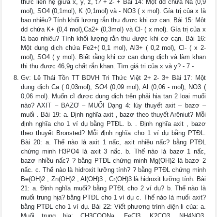
thức liên hệ giữa x, y, z, t? + 2- + Bài 14: Một dd chứa Na (0,9
mol), SO4 (0,1mol), K (0,1mol) và - NO3 ( x mol). Gía trị của x là
bao nhiêu? Tính khối lượng rắn thu được khi cơ cạn. Bài 15: Một
dd chứa K+ (0,4 mol),Ca2+ (0,3mol) và Cl- ( x mol). Gía trị của x
là bao nhiêu? Tính khối lượng rắn thu được khi cơ cạn. Bài 16:
Một dung dịch chứa Fe2+( 0,1 mol), Al3+ ( 0,2 mol), Cl- ( x 2-
mol), SO4 ( y mol). Biết rằng khi cơ cạn dung dịch và làm khan
thi thu được 46,9g chất rắn khan. Tìm giá trị của x và y? - 7 -
Gv: Lê Thái Tồn TT BDVH Tri Thức Việt 2+ 2- 3+ Bài 17: Một
dung dịch Ca ( 0,03mol), SO4 (0,09 mol), Al (0,06 - mol), NO3 (
0,06 mol). Muốn cĩ được dung dịch trên phải hịa tan 2 loại muối
nào? AXIT – BAZƠ – MUỐI Dạng 4: lúy thuyết axit – bazơ –
muối . Bài 19: a. Định nghĩa axit , bazơ theo thuyết Arêniut? Mỗi
định nghĩa cho 1 ví dụ bằng PTĐL. b. . Định nghĩa axit , bazơ
theo thuyết Bronsted? Mỗi định nghĩa cho 1 ví dụ bằng PTĐL.
Bài 20: a. Thế nào là axit 1 nấc, axit nhiều nấc? bằng PTĐL
chứng minh H3PO4 là axit 3 nấc. b. Thế nào là bazơ 1 nấc,
bazơ nhiều nấc? ? bằng PTĐL chứng minh Mg(OH)2 là bazơ 2
nấc. c. Thế nào là hidroxit lưỡng tính? ? bằng PTĐL chứng minh
Be(OH)2 , Zn(OH)2 , Al(OH)3 , Cr(OH)3 là hidroxit lưỡng tính. Bài
21: a. Định nghĩa muối? bằng PTĐL cho 2 ví dụ? b. Thế nào là
muối trung hịa? bằng PTĐL cho 1 ví dụ c. Thế nào là muối axit?
bằng PTĐL cho 1 ví dụ. Bài 22: Viết phương trình điện li của: a.
Muối trung hịa: CH3COONa, FeCl3, K2CO3, NH4NO3,