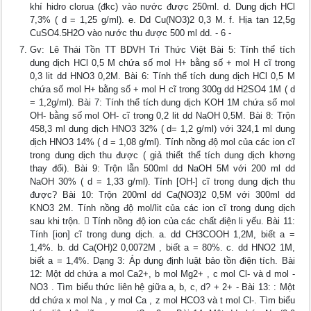
khí hidro clorua (đkc) vào nước được 250ml. d. Dung dịch HCl
7,3% ( d = 1,25 g/ml). e. Dd Cu(NO3)2 0,3 M. f. Hịa tan 12,5g
CuSO4.5H2O vào nước thu được 500 ml dd. - 6 -
Gv: Lê Thái Tồn TT BDVH Tri Thức Việt Bài 5: Tính thể tích
dung dịch HCl 0,5 M chứa số mol H+ bằng số + mol H cĩ trong
0,3 lit dd HNO3 0,2M. Bài 6: Tính thể tích dung dịch HCl 0,5 M
chứa số mol H+ bằng số + mol H cĩ trong 300g dd H2SO4 1M ( d
= 1,2g/ml). Bài 7: Tính thể tích dung dịch KOH 1M chứa số mol
OH- bằng số mol OH- cĩ trong 0,2 lit dd NaOH 0,5M. Bài 8: Trộn
458,3 ml dung dịch HNO3 32% ( d= 1,2 g/ml) với 324,1 ml dung
dịch HNO3 14% ( d = 1,08 g/ml). Tính nồng độ mol của các ion cĩ
trong dung dịch thu được ( giả thiết thể tích dung dịch khơng
thay đổi). Bài 9: Trộn lẫn 500ml dd NaOH 5M với 200 ml dd
NaOH 30% ( d = 1,33 g/ml). Tính [OH-] cĩ trong dung dịch thu
được? Bài 10: Trộn 200ml dd Ca(NO3)2 0,5M với 300ml dd
KNO3 2M. Tính nồng độ mol/lit của các ion cĩ trong dung dịch
sau khi trộn.  Tính nồng độ ion của các chất điện li yếu. Bài 11:
Tính [ion] cĩ trong dung dịch. a. dd CH3COOH 1,2M, biết a =
1,4%. b. dd Ca(OH)2 0,0072M , biết a = 80%. c. dd HNO2 1M,
biết a = 1,4%. Dạng 3: Áp dụng định luật bảo tồn điện tích. Bài
12: Một dd chứa a mol Ca2+, b mol Mg2+ , c mol Cl- và d mol -
NO3 . Tìm biểu thức liên hệ giữa a, b, c, d? + 2+ - Bài 13: : Một
dd chứa x mol Na , y mol Ca , z mol HCO3 và t mol Cl-. Tìm biểu