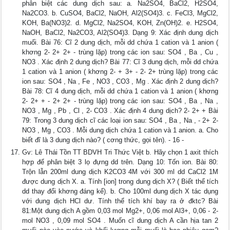
phân biệt các dung dịch sau: a. Na2SO4, BaCl2, H2SO4,
Na2CO3. b. CuSO4, BaCl2, NaOH, Al2(SO4)3. c. FeCl3, MgCl2,
KOH, Ba(NO3)2. d. MgCl2, Na2SO4, KOH, Zn(OH)2. e. H2SO4,
NaOH, BaCl2, Na2CO3, Al2(SO4)3. Dạng 9: Xác định dung dịch
muối. Bài 76: Cĩ 2 dung dịch, mỗi dd chứa 1 cation và 1 anion (
khơng 2- 2+ 2+ - trùng lặp) trong các ion sau: SO4 , Ba , Cu ,
NO3 . Xác định 2 dung dịch? Bài 77: Cĩ 3 dung dịch, mỗi dd chứa
1 cation và 1 anion ( khơng 2- + 3+ - 2- 2+ trùng lặp) trong các
ion sau: SO4 , Na , Fe , NO3 , CO3 , Mg . Xác định 2 dung dịch?
Bài 78: Cĩ 4 dung dịch, mỗi dd chứa 1 cation và 1 anion ( khơng
2- 2+ + - 2+ 2+ - trùng lặp) trong các ion sau: SO4 , Ba , Na ,
NO3 , Mg , Pb , Cl , 2- CO3 . Xác định 4 dung dịch? 2- 2+ + Bài
79: Trong 3 dung dịch cĩ các loại ion sau: SO4 , Ba , Na , - 2+ 2-
NO3 , Mg , CO3 . Mỗi dung dịch chứa 1 cation và 1 anion. a. Cho
biết đĩ là 3 dung dịch nào? ( cơng thức, gọi tên). - 16 -
Gv: Lê Thái Tồn TT BDVH Tri Thức Việt b. Hãy chọn 1 axit thích
hợp để phân biệt 3 lọ đựng dd trên. Dạng 10: Tốn ion. Bài 80:
Trộn lẫn 200ml dung dịch K2CO3 4M với 300 ml dd CaCl2 1M
được dung dịch X. a. Tính [ion] trong dung dịch X? ( Biết thể tích
dd thay đổi khơng đáng kể). b. Cho 100ml dung dịch X tác dụng
với dung dịch HCl dư. Tính thể tích khí bay ra ở đktc? Bài
81:Một dung dịch A gồm 0,03 mol Mg2+, 0,06 mol Al3+, 0,06 - 2-
mol NO3 , 0,09 mol SO4 . Muốn cĩ dung dịch A cần hịa tan 2