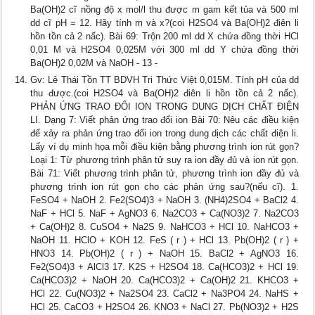
Ba(OH)2 cĩ nồng độ x mol/l thu được m gam kết tủa và 500 ml
dd cĩ pH = 12. Hãy tính m và x?(coi H2SO4 và Ba(OH)2 điên li
hồn tồn cả 2 nấc). Bài 69: Trộn 200 ml dd X chứa đồng thời HCl
0,01 M và H2SO4 0,025M với 300 ml dd Y chứa đồng thời
Ba(OH)2 0,02M và NaOH - 13 -
Gv: Lê Thái Tồn TT BDVH Tri Thức Việt 0,015M. Tính pH của dd
thu được.(coi H2SO4 và Ba(OH)2 điên li hồn tồn cả 2 nấc).
PHẢN ỨNG TRAO ĐỔI ION TRONG DUNG DỊCH CHẤT ĐIỆN
LI. Dạng 7: Viết phản ứng trao đổi ion Bài 70: Nêu các điều kiện
để xảy ra phản ứng trao đổi ion trong dung dịch các chất điện li.
Lấy ví dụ minh họa mỗi điều kiện bằng phương trình ion rút gọn?
Loại 1: Từ phương trình phân tử suy ra ion đầy đủ và ion rút gọn.
Bài 71: Viết phương trình phân tử, phương trình ion đầy đủ và
phương trình ion rút gọn cho các phản ứng sau?(nếu cĩ). 1.
FeSO4 + NaOH 2. Fe2(SO4)3 + NaOH 3. (NH4)2SO4 + BaCl2 4.
NaF + HCl 5. NaF + AgNO3 6. Na2CO3 + Ca(NO3)2 7. Na2CO3
+ Ca(OH)2 8. CuSO4 + Na2S 9. NaHCO3 + HCl 10. NaHCO3 +
NaOH 11. HClO + KOH 12. FeS ( r ) + HCl 13. Pb(OH)2 ( r ) +
HNO3 14. Pb(OH)2 ( r ) + NaOH 15. BaCl2 + AgNO3 16.
Fe2(SO4)3 + AlCl3 17. K2S + H2SO4 18. Ca(HCO3)2 + HCl 19.
Ca(HCO3)2 + NaOH 20. Ca(HCO3)2 + Ca(OH)2 21. KHCO3 +
HCl 22. Cu(NO3)2 + Na2SO4 23. CaCl2 + Na3PO4 24. NaHS +
HCl 25. CaCO3 + H2SO4 26. KNO3 + NaCl 27. Pb(NO3)2 + H2S