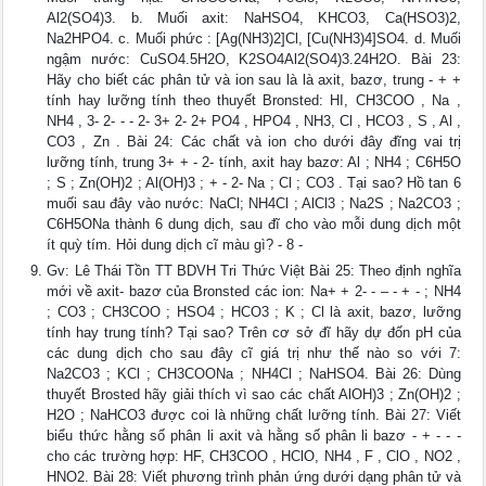
Al2(SO4)3. b. Muối axit: NaHSO4, KHCO3, Ca(HSO3)2,
Na2HPO4. c. Muối phức : [Ag(NH3)2]Cl, [Cu(NH3)4]SO4. d. Muối
ngậm nước: CuSO4.5H2O, K2SO4Al2(SO4)3.24H2O. Bài 23:
Hãy cho biết các phân tử và ion sau là là axit, bazơ, trung - + +
tính hay lưỡng tính theo thuyết Bronsted: HI, CH3COO , Na ,
NH4 , 3- 2- - - 2- 3+ 2- 2+ PO4 , HPO4 , NH3, Cl , HCO3 , S , Al ,
CO3 , Zn . Bài 24: Các chất và ion cho dưới đây đĩng vai trị
lưỡng tính, trung 3+ + - 2- tính, axit hay bazơ: Al ; NH4 ; C6H5O
; S ; Zn(OH)2 ; Al(OH)3 ; + - 2- Na ; Cl ; CO3 . Tại sao? Hồ tan 6
muối sau đây vào nước: NaCl; NH4Cl ; AlCl3 ; Na2S ; Na2CO3 ;
C6H5ONa thành 6 dung dịch, sau đĩ cho vào mỗi dung dịch một
ít quỳ tím. Hỏi dung dịch cĩ màu gì? - 8 -
Gv: Lê Thái Tồn TT BDVH Tri Thức Việt Bài 25: Theo định nghĩa
mới về axit- bazơ của Bronsted các ion: Na+ + 2- - – - + - ; NH4
; CO3 ; CH3COO ; HSO4 ; HCO3 ; K ; Cl là axit, bazơ, lưỡng
tính hay trung tính? Tại sao? Trên cơ sở đĩ hãy dự đốn pH của
các dung dịch cho sau đây cĩ giá trị như thế nào so với 7:
Na2CO3 ; KCl ; CH3COONa ; NH4Cl ; NaHSO4. Bài 26: Dùng
thuyết Brosted hãy giải thích vì sao các chất AlOH)3 ; Zn(OH)2 ;
H2O ; NaHCO3 được coi là những chất lưỡng tính. Bài 27: Viết
biểu thức hằng số phân li axit và hằng số phân li bazơ - + - - -
cho các trường hợp: HF, CH3COO , HClO, NH4 , F , ClO , NO2 ,
HNO2. Bài 28: Viết phương trình phản ứng dưới dạng phân tử và