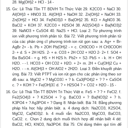
28. Mg(OH)2 + HCl - 14 -
Gv: Lê Thái Tồn TT BDVH Tri Thức Việt 29. K2CO3 + NaCl 30.
Al(OH)3 + HNO3 31. Al(OH)3 + NaOH 32. Zn(OH)2 + NaOH 33.
Zn(OH)2 + HCl 34. Fe(NO3)3 + Ba(OH)2 35. KCl + AgNO3 36.
BaCl2 + KOH 37. K2CO3 + H2SO4 38. Al2(SO4)3 + Ba(NO3)2
39. NaNO3 + CuSO4 40. Na2S + HCl. Loại 2: Từ phương trình
ion viết phương trình phân tử. Bài 72: Viết phương trình phân tử
của các phản ứng cĩ phương trình ion rút gọn sau: a. Ag+ + Br-
AgBr 2+ - b. Pb + 2OH Pb(OH)2 - + c. CH3COO + H CH3COOH
2- + d. S + 2H H2S. 2- + e. CO3 + 2H CO2 + H2O 2- 2+ f. SO4 +
Ba BaSO4 - + g. HS + H H2S h. Pb2+ + S2- PbS + - k. H + OH
H2O. - - l. HCO3 + OH CO2 + H2O. + 2+ m. 2H + Cu(OH)2 Cu +
H2O. - - n. Al(OH)3 + OH AlO2 + 2H2O. Loại 3: Điền khuyết phản
ứng. Bài 73: Viết PTPT và ion rút gọn cho các phản ứng theo sơ
đồ sau: a. MgCl2 + ? MgCO3 + ? b. Ca3(PO4)2 + ? ? + CaSO4
c. ? + KOH ? + Fe(OH)3 d. ? + H2SO4 ? + CO2 + H2O - 15 -
Gv: Lê Thái Tồn TT BDVH Tri Thức Việt e. FeS + ? ? + FeCl2. f.
Fe2(SO4)3 + ? K2SO4 + ? g. BaCO3 + ? Ba(NO3)2 + ? h.
K3PO4 + ? Ag3PO4 + ? Dạng 8: Nhận biết. Bài 74: Bằng phương
pháp hĩa học hãy phân biệt. a. 4 dung dịch: Na2CO3, K2SO4,
MgCl2, Ca(NO3)2. b. 4 muối rắn: Na2CO3, MgCO3, BaCO3,
CaCl2. c. Chọn 2 dung dịch muối thích hợp để nhận biết 4 dd:
BaCl2, HCl, KNO3, Na3PO4. Bài 75: Chỉ dùng thêm quì tím để