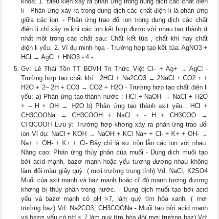
khoa: 1. Điều kiện xảy ra phản ứng trong dung dịch các chất điện
li - Phản ứng xảy ra trong dung dịch các chất điện li là phản ứng
giữa các ion. - Phản ứng trao đổi ion trong dung dịch các chất
điện li chỉ xảy ra khi các ion kết hợp được với nhau tạo thành ít
nhất một trong các chất sau: Chất kết tủa , chất khí hay chất
điện li yếu. 2. Ví dụ minh họa - Trường hợp tạo kết tủa: AgNO3 +
HCl → AgCl + HNO3 - 4 -
Gv: Lê Thái Tồn TT BDVH Tri Thức Việt Cl– + Ag+ → AgCl -
Trường hợp tạo chất khí : 2HCl + Na2CO3 → 2NaCl + CO2 ↑ +
H2O + 2– 2H + CO3 → CO2 + H2O - Trường hợp tạo chất điện li
yếu: a) Phản ứng tạo thành nước : HCl + NaOH → NaCl + H2O
+ – H + OH → H2O b) Phản ứng tạo thành axit yếu : HCl +
CH3COONa → CH3COOH + NaCl + - H + CH3COO →
CH3COOH Lưu ý: Trường hợp khơng xảy ra phản ứng trao đổi
ion Ví dụ: NaCl + KOH → NaOH + KCl Na+ + Cl- + K+ + OH- →
Na+ + OH- + K+ + Cl- Đây chỉ là sự trộn lẫn các ion với nhau.
Nâng cao: Phản ứng thủy phân của muối - Dung dịch muối tạo
bởi acid mạnh, bazơ mạnh hoặc yếu tương đương nhau không
làm đổi màu giấy quỳ. ( mơi trường trung tính) Vd: NaCl, K2SO4
Muối của axit mạnh và baz mạnh hoặc cĩ độ mạnh tương đương
khơng bị thủy phân trong nước. - Dung dịch muối tạo bởi acid
yếu và bazơ mạnh có pH >7, làm quỳ tím hóa xanh. ( mơi
trường baz) Vd: Na2CO3, CH3COONa - Muối tạo bởi acid mạnh
và bazơ yếu có pH < 7 làm quỳ tím hóa đỏ( mơi trường baz) Vd: