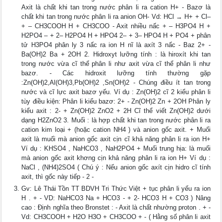
Axit là chất khi tan trong nước phân li ra cation H+ - Bazơ là
chất khi tan trong nước phân li ra anion OH- Vd: HCl → H+ + Cl–
+ – CH3COOH H + CH3COO - Axit nhiều nấc + – H3PO4 H +
H2PO4 – + 2– H2PO4 H + HPO4 2– + 3– HPO4 H + PO4 + phân
tử H3PO4 phân ly 3 nấc ra ion H nĩ là axít 3 nấc - Baz 2+ -
Ba(OH)2 Ba + 2OH 2. Hidroxyt lưỡng tính : là hiroxít khi tan
trong nước vừa cĩ thể phân li như axit vừa cĩ thể phân li như
bazơ. - Các hidroxit lưỡng tính thường gặp
:Zn(OH)2,Al(OH)3,Pb(OH)2 ,Sn(OH)2 - Chúng điều ít tan trong
nước và cĩ lực axit bazơ yếu. Ví dụ : Zn(OH)2 cĩ 2 kiểu phân li
tùy điều kiện: Phân li kiểu bazơ: 2+ - Zn(OH)2 Zn + 2OH Phân ly
kiểu axit : 2- + Zn(OH)2 ZnO2 + 2H Cĩ thể viết Zn(OH)2 dưới
dạng H2ZnO2 3. Muối : là hợp chất khi tan trong nước phân li ra
cation kim loại + (hoặc cation NH4 ) và anion gốc axit. + Muối
axit là muối mà anion gốc axit cịn cĩ khả năng phân li ra ion H+
Ví dụ : KHSO4 , NaHCO3 , NaH2PO4 + Muối trung hịa: là muối
mà anion gốc axit khơng cịn khả năng phân li ra ion H+ Ví dụ :
NaCl , (NH4)2SO4 ( Chú ý : Nếu anion gốc axít cịn hidro cĩ tính
axit, thì gốc này tiếp - 2 -
Gv: Lê Thái Tồn TT BDVH Tri Thức Việt + tục phân li yếu ra ion
H . + - VD: NaHCO3 Na + HCO3 - + 2- HCO3 H + CO3 ) Nâng
cao : Định nghĩa theo Bronstet : - Axit là chất nhường proton . + -
Vd: CH3COOH + H2O H3O + CH3COO + - ( Hằng số phân li axit