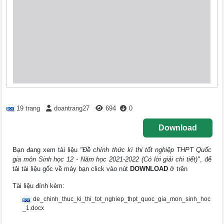
19 trang
doantrang27
694
0
Download
Bạn đang xem tài liệu
"Đề chính thức kì thi tốt nghiệp THPT Quốc
gia môn Sinh học 12 - Năm học 2021-2022 (Có lời giải chi tiết)"
, để
tải tài liệu gốc về máy bạn click vào nút
DOWNLOAD
ở trên
Tài liệu đính kèm:
de_chinh_thuc_ki_thi_tot_nghiep_thpt_quoc_gia_mon_sinh_hoc
_1.docx