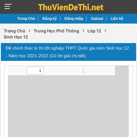
Trang Chủ
Đăng ký
Đăng nhập
Upload
Liên hệ
›
›
›
Trang Chủ
Trung Học Phổ Thông
Lớp 12
Sinh Học 12
Đề chính thức kì thi tốt nghiệp THPT Quốc gia môn Sinh học 12
- Năm học 2021-2022 (Có lời giải chi tiết)