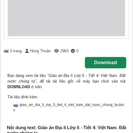
3 trang
Hùng Thuận
2963
0
Download
Bạn đang xem tài liệu
"Giáo án Địa lí Lớp 5 - Tiết 4: Việt Nam. Đất
nước chúng ta"
, để tải tài liệu gốc về máy bạn click vào nút
DOWNLOAD
ở trên
Tài liệu đính kèm:
giao_an_dia_li_lop_5_tiet_4_viet_nam_dat_nuoc_chung_ta.doc
x
Nội dung text: Giáo án Địa lí Lớp 5 - Tiết 4: Việt Nam. Đất
nước chúng ta