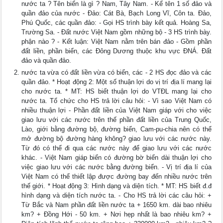
nước ta ? Tên biển là gì ? Nam, Tây Nam. - Kể tên 1 số đảo và
quần đảo của nước - Đảo: Cát Bà, Bạch Long Vĩ, Côn ta. Đảo,
Phú Quốc, các quần đảo: - Gọi HS trình bày kết quả. Hoàng Sa,
Trường Sa. - Đất nước Việt Nam gồm những bộ - 3 HS trình bày.
phận nào ? - Kết luận: Việt Nam nằm trên bán đảo - Gồm phần
đất liền, phần biển, các Đông Dương thuộc khu vực ĐNÁ. Đất
đảo và quần đảo.
nước ta vừa có đất liền vừa có biển, các - 2 HS đọc đảo và các
quần đảo. * Hoạt động 2: Một số thuận lợi do vị trí địa lí mang lại
cho nước ta. * MT: HS biết thuận lợi do VTĐL mang lại cho
nước ta. Tổ chức cho HS trả lời câu hỏi: - Vì sao Việt Nam có
nhiều thuận lợi - Phần đất liền của Việt Nam giáp với cho việc
giao lưu với các nước trên thế phần đất liền của Trung Quốc,
Lào, giới bằng đường bộ, đường biển, Cam-pu-chia nên có thể
mở đường bộ đường hàng không? giao lưu với các nước này.
Từ đó có thể đi qua các nước này để giao lưu với các nước
khác. - Việt Nam giáp biển có đường bờ biển dài thuận lợi cho
việc giao lưu với các nước bằng đường biển. - Vị trí địa lí của
Việt Nam có thể thiết lập được đường bay đến nhiều nước trên
thế giới. * Hoạt động 3: Hình dạng và diện tích. * MT: HS biết đ.đ
hình dạng và diện tích nước ta. - Cho HS trả lời các câu hỏi: +
Từ Bắc và Nam phần đất liền nước ta + 1650 km. dài bao nhiêu
km? + Đồng Hới - 50 km. + Nơi hẹp nhất là bao nhiêu km? +