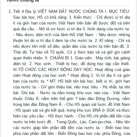
Tiết 4 Địa lý VIỆT NAM ĐẤT NƯỚC CHÚNG TA I. MỤC TIÊU:
Sau bài học, HS có khả năng: 1. Kiến thức: - Chỉ được vị trí địa
lí và giới hạn của nước Việt Nam trên bản đồ (lược đồ) và trên
quả địa cầu. - Mô tả sơ lược vị trí địa lí, hình dạng của nước ta.
- Nêu được diện tích của lãnh thổ Việt Nam. - Nêu được những
thuận lợi do vị trí địa lí đem lại cho nước ta. 2. Kĩ năng: - Chỉ và
nêu được tên một số đảo, quần đảo của nước ta trên bản đồ. 3.
Thái độ: Tự hào về Tổ quốc. Có ý thức bảo vệ và giữ gìn cảnh
quan thiên nhiên. II. CHUẨN BỊ 1. Giáo viên : Máy tính, bài giảng
điện tử. 2. Học sinh : Thiết bị học, đồ dùng học tập cần thiết.
III.TỔ CHỨC CÁC HOẠT ĐỘNG DẠY HỌC: Hoạt động cuả giáo
viên Hoạt động của học sinh * Hoạt động 1: Vị trí địa lí và giới
hạn của nước ta: * MT: HS biết tên bài học, biết vị trí, giới hạn
của nước ta. - GV giới thiệu bài, nêu mục tiêu. - Hs nhắc lại tên
bài. Ghi bài. - Nước ta nằm trong khu vực nào của - Việt Nam
thuộc Châu Á, nằm trên thế giới ? bán đảo Đông Dương, nằm
trong bán đảo Đông Nam Á. - Cho HS quan sát lược đồ Việt Nam
- HS quan sát và ghi kết quả. trong khu vực ĐNÁ ở SGK và thực
hiện các yêu cầu: - HS thực hành. - Cho HS chỉ phần đất liền của
nước ta trên lược đồ. - Trung Quốc, Lào, Cam-pu-chia. - Nêu tên
các nước giáp liền phần đất liền của nước ta. - Biển bao bọc
phía nào phần đất liền - Biển Đông bao bọc các phía Đông, của