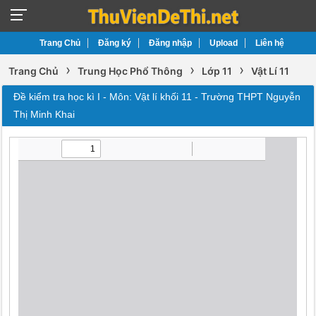
Trang Chủ
Đăng ký
Đăng nhập
Upload
Liên hệ
›
›
›
Trang Chủ
Trung Học Phổ Thông
Lớp 11
Vật Lí 11
Đề kiểm tra học kì I - Môn: Vật lí khối 11 - Trường THPT Nguyễn
Thị Minh Khai