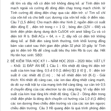
rất lớn và dây nối có điện trở không đáng kể. a/ Tính điện trở
mạch ngoài và cường độ dòng điện chạy trong mạch chính. b/
Tính cường độ dòng điện chạy qua các điện trở. c/ Tìm số chỉ
của vôn kế và cho biết cực dương của vôn kế mắc ở điểm nào.
Câu 7 (1,5 điểm): Cho mạch điện như hình 2, nguồn điện có suất
điện động E , điện trở trong r = 1 Ω ; bóng đèn (12V – 6W) và
bình điện phân đựng dung dịch CuSO4 với anot bằng Cu và có
điện trở R b. Biết ACu = 64, n = 2; dây nối có điện trở không
đáng kể. a/ Biết đèn sáng bình thường, tính khối lượng đồng
bám vào catot sau thời gian điện phân 32 phút 10 giây. b/ Tính
giá trị điện trở Rb để công suất tiêu thụ trên Rb là cực đại. Hết
Họ tên học sinh: SBD:
ĐỀ KIỂM TRA HỌC KỲ I – NĂM HỌC 2019 – 2020 Môn: VẬT LÝ
– Khối: 11 ĐÁP ÁN ĐỀ 1 Câu 1 - Khi nhiệt độ tăng thì điện trở
suất của kim loại tăng. 0,5 đ 0 0 (1 điểm) 0[1 (t t0 )] , 0 : điện trở
suất ở các nhiệt độ (.m) ; : hệ số nhiệt điện trở (K-1) - Giải
thích: Khi nhiệt độ càng cao, các ion dao động nhiệt càng mạnh,
do đó sự mất trật tự của mạng tinh thể càng tăng, sự cản trở 0,5
đ chuyển động của các electron tự do càng tăng. Vì vậy điện trở
suất của kim loại tăng khi nhiệt độ tăng. Câu 2 - Dòng điện trong
chất điện phân là dòng dịch chuyển có hướng của 1,0 đ (1 điểm)
các ion dương theo chiều điện trường và của các ion âm ngược
chiều điện trường. Câu 3 Hồ quang điện là quá trình phóng điện