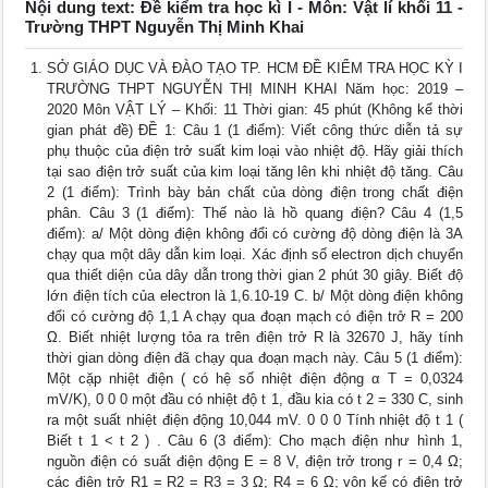
Nội dung text: Đề kiểm tra học kì I - Môn: Vật lí khối 11 -
Trường THPT Nguyễn Thị Minh Khai
SỞ GIÁO DỤC VÀ ĐÀO TẠO TP. HCM ĐỀ KIỂM TRA HỌC KỲ I
TRƯỜNG THPT NGUYỄN THỊ MINH KHAI Năm học: 2019 –
2020 Môn VẬT LÝ – Khối: 11 Thời gian: 45 phút (Không kể thời
gian phát đề) ĐỀ 1: Câu 1 (1 điểm): Viết công thức diễn tả sự
phụ thuộc của điện trở suất kim loại vào nhiệt độ. Hãy giải thích
tại sao điện trở suất của kim loại tăng lên khi nhiệt độ tăng. Câu
2 (1 điểm): Trình bày bản chất của dòng điện trong chất điện
phân. Câu 3 (1 điểm): Thế nào là hồ quang điện? Câu 4 (1,5
điểm): a/ Một dòng điện không đổi có cường độ dòng điện là 3A
chạy qua một dây dẫn kim loại. Xác định số electron dịch chuyển
qua thiết diện của dây dẫn trong thời gian 2 phút 30 giây. Biết độ
lớn điện tích của electron là 1,6.10-19 C. b/ Một dòng điện không
đổi có cường độ 1,1 A chạy qua đoạn mạch có điện trở R = 200
Ω. Biết nhiệt lượng tỏa ra trên điện trở R là 32670 J, hãy tính
thời gian dòng điện đã chạy qua đoạn mạch này. Câu 5 (1 điểm):
Một cặp nhiệt điện ( có hệ số nhiệt điện động α T = 0,0324
mV/K), 0 0 0 một đầu có nhiệt độ t 1, đầu kia có t 2 = 330 C, sinh
ra một suất nhiệt điện động 10,044 mV. 0 0 0 Tính nhiệt độ t 1 (
Biết t 1 < t 2 ) . Câu 6 (3 điểm): Cho mạch điện như hình 1,
nguồn điện có suất điện động E = 8 V, điện trở trong r = 0,4 Ω;
các điện trở R1 = R2 = R3 = 3 Ω; R4 = 6 Ω; vôn kế có điện trở