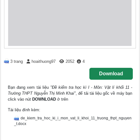
3 trang
hoaithuong97
2052
4
Download
Bạn đang xem tài liệu
"Đề kiểm tra học kì I - Môn: Vật lí khối 11 -
Trường THPT Nguyễn Thị Minh Khai"
, để tải tài liệu gốc về máy bạn
click vào nút
DOWNLOAD
ở trên
Tài liệu đính kèm:
de_kiem_tra_hoc_ki_i_mon_vat_li_khoi_11_truong_thpt_nguyen
_t.docx