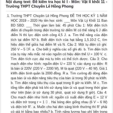
Nội dung text: Đề kiểm tra học kì I - Môn: Vật lí khối 11 -
Trường THPT Chuyên Lê Hồng Phong
Trường THPT Chuyên Lê Hồng Phong ĐỀ THI HỌC KỲ 1 NĂM
HỌC 2019 – 2020 Họ tên học sinh: ___ Môn Vật Lý Khối 11 Ban
BD SBD: ___ Thời gian làm bài: 45 phút Câu 1: Một điện tích
điểm di chuyển trong điện trường từ điểm M có thế năng 6 J đến
điểm N thì lực điện sinh công 4,5 J. a. Tìm thế năng của điện
tích tại điểm N? b. Biết điện tích của hạt bằng 1,5.10-2 C, tìm
hiệu điện thế giữa hai điểm M và N. Câu 2: Một tụ điện có ghi:
250 V – 5 F. a. Cho biết ý nghĩa các số ghi đó. b. Tìm điện tích
của tụ này nếu mắc nó vào nguồn có hiệu điện thế U = 100 V. c.
Tìm điện tích cực đại mà tụ trên có thể tích được. Câu 3: Cho
mạch điện như hình: nguồn điện U = 220 V, các dụng cụ điện: R
là bàn ủi 220V (220 V – 2200 W), M là quạt (220 V – 40 W). Giá 1
kWh điện bình quân là 2000 đồng. R a. Tìm cường độ dòng điện
qua bàn ủi và điện năng tiêu thụ của bàn ủi trong 30 phút ra kWh.
b. Tìm điện năng tiêu thụ của quạt trong 8 giờ ra kWh. M c. Tìm
tổng tiền điện phải trả khi sử dụng bàn ủi và quạt trong thời gian
như trên (bàn ủi sử dụng 30 phút, quạt sử dụng 8 giờ). Câu 4:
Cho mạch điện như hình vẽ: nguồn có suất điện động E = 12 V
và điện trở trong r = 1  . Hai bóng đèn giống nhau (6 V – 6 W)
và điện trở R’. a. Muốn cho hai đèn sáng bình thường thì R’ phải
có giá trị bằng bao nhiêu? b. Tính năng lượng hao phí bên trong