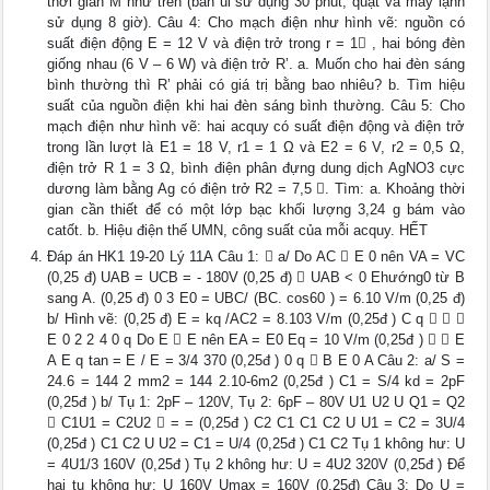
thời gian M như trên (bàn ủi sử dụng 30 phút, quạt và máy lạnh
sử dụng 8 giờ). Câu 4: Cho mạch điện như hình vẽ: nguồn có
suất điện động E = 12 V và điện trở trong r = 1 , hai bóng đèn
giống nhau (6 V – 6 W) và điện trở R’. a. Muốn cho hai đèn sáng
bình thường thì R’ phải có giá trị bằng bao nhiêu? b. Tìm hiệu
suất của nguồn điện khi hai đèn sáng bình thường. Câu 5: Cho
mạch điện như hình vẽ: hai acquy có suất điện động và điện trở
trong lần lượt là E1 = 18 V, r1 = 1 Ω và E2 = 6 V, r2 = 0,5 Ω,
điện trở R 1 = 3 Ω, bình điện phân đựng dung dịch AgNO3 cực
dương làm bằng Ag có điện trở R2 = 7,5 . Tìm: a. Khoảng thời
gian cần thiết để có một lớp bạc khối lượng 3,24 g bám vào
catốt. b. Hiệu điện thế UMN, công suất của mỗi acquy. HẾT
Đáp án HK1 19-20 Lý 11A Câu 1:  a/ Do AC  E 0 nên VA = VC
(0,25 đ) UAB = UCB = - 180V (0,25 đ)  UAB < 0 Ehướng0 từ B
sang A. (0,25 đ) 0 3 E0 = UBC/ (BC. cos60 ) = 6.10 V/m (0,25 đ)
b/ Hình vẽ: (0,25 đ) E = kq /AC2 = 8.103 V/m (0,25đ ) C q   
E 0 2 2 4 0 q Do E  E nên EA = E0 Eq = 10 V/m (0,25đ )   E
A E q tan = E / E = 3/4 370 (0,25đ ) 0 q  B E 0 A Câu 2: a/ S =
24.6 = 144 2 mm2 = 144 2.10-6m2 (0,25đ ) C1 = S/4 kd = 2pF
(0,25đ ) b/ Tụ 1: 2pF – 120V, Tụ 2: 6pF – 80V U1 U2 U Q1 = Q2
 C1U1 = C2U2  = = (0,25đ ) C2 C1 C1 C2 U U1 = C2 = 3U/4
(0,25đ ) C1 C2 U U2 = C1 = U/4 (0,25đ ) C1 C2 Tụ 1 không hư: U
= 4U1/3 160V (0,25đ ) Tụ 2 không hư: U = 4U2 320V (0,25đ ) Để
hai tụ không hư: U 160V Umax = 160V (0,25đ) Câu 3: Do U =