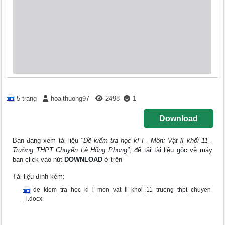
5 trang
hoaithuong97
2498
1
Download
Bạn đang xem tài liệu
"Đề kiểm tra học kì I - Môn: Vật lí khối 11 -
Trường THPT Chuyên Lê Hồng Phong"
, để tải tài liệu gốc về máy
bạn click vào nút
DOWNLOAD
ở trên
Tài liệu đính kèm:
de_kiem_tra_hoc_ki_i_mon_vat_li_khoi_11_truong_thpt_chuyen
_l.docx