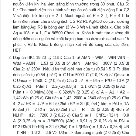
nguồn điện khi hai đèn sáng bình thường trong 30 phút. Câu 5:
,r Cho mạch điện như hình vẽ: nguồn có suất điện động  = 7,2
V và điện trở trong r = 2 . Mạch ngoài có R = 2 ; R = 4  là
bình điện phân chứa dung dịch 1 2 R2 R1 AgNO3 có cực dương
làm bằng Ag; R3 là bóng đèn (3 V– 3 W) và một khóa k. Cho biết
Ag = 108, n = 1, F = 96500 C/mol. a. Khóa k mở: tìm cường độ
dòng điện qua nguồn và khối lượng bạc thu được ở catod sau 15
phút. k R3 b. Khóa k đóng: nhận xét về độ sáng của các đèn.
HẾT
Đáp án HK1 19-20 Lý 11BD Câu 1: a/ AMN = WtM – WtN WtN =
WtM – AMN = 1,5J (2 0,5 đ) b/ UMN = AMN/q = 300V (2 0,5 đ)
Câu 2: a/ 250V: hiệu điện thế giới hạn của tụ (0,5đ ) 5  F: điện
dung của tụ (0,5đ ) b/ Q = C.U = 500 C (2 0,25 đ) c/ Qmax =
C.Umax = 1250 C (2 0,25 đ) Câu 3: a/ IR = Iđm = P/U = 10 A (2
0,25 đ) A1 = Pđm t = 2,2(kw).0,5(h) = 1,1 kW.h (2 0,25 đ) b/ A2 =
Pđm t = 0,04(kw).8(h) = 0,32kWh (2 0,25 đ) c/ A = A1 + A2 =
1,42kWh (0,25 đ) Giá tiền = 1,42. 2000 = 2840 đồng (0,25 đ) Câu
4: 2 a/ RĐ = U /P = 6 (0,25đ ) R// = 3 (0,25đ ) Iđm = P/U = 1A
(0,25đ ) I = 2 Iđm = 2A (0,25đ ) E I = R’ = 2 (2 0,25 đ) Rtd r b/
NLHP = rI2t = 7200 J (2 0,25 đ) Câu 5: a/ I = /(R1+R2+r) = 0,9
A (2 0,25 đ) m = (1/96500) (A/n)I.t 0,91 g (2 0,25 đ) b/ RN =
R12.R3/(R12+R3) = 2 (0,25đ) I’ = /(RN+r) = 1,8 A ( 0,25 đ) UN
= I’ RN = 1,8 2 = 3,6 V> Uđm => đèn sáng mạnh (2 0,25 đ) Chú