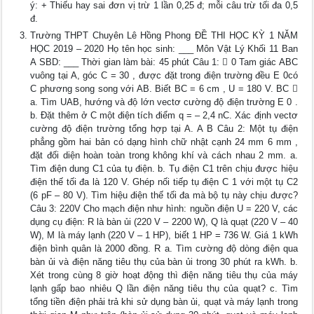
ý: + Thiếu hay sai đơn vị trừ 1 lần 0,25 đ; mỗi câu trừ tối đa 0,5
đ.
Trường THPT Chuyên Lê Hồng Phong ĐỀ THI HỌC KỲ 1 NĂM
HỌC 2019 – 2020 Họ tên học sinh: ___ Môn Vật Lý Khối 11 Ban
A SBD: ___ Thời gian làm bài: 45 phút Câu 1:  0 Tam giác ABC
vuông tại A, góc C = 30 , được đặt trong điện trường đều E 0có
C phương song song với AB. Biết BC = 6 cm , U = 180 V. BC 
a. Tìm UAB, hướng và độ lớn vectơ cường độ điện trường E 0 .
b. Đặt thêm ở C một điện tích điểm q = – 2,4 nC. Xác định vectơ
cường độ điện trường tổng hợp tại A. A B Câu 2: Một tụ điện
phẳng gồm hai bản có dạng hình chữ nhật cạnh 24 mm 6 mm ,
đặt đối diện hoàn toàn trong không khí và cách nhau 2 mm. a.
Tìm điện dung C1 của tụ điện. b. Tụ điện C1 trên chịu được hiệu
điện thế tối đa là 120 V. Ghép nối tiếp tụ điện C 1 với một tụ C2
(6 pF – 80 V). Tìm hiệu điện thế tối đa mà bộ tụ này chịu được?
Câu 3: 220V Cho mạch điện như hình: nguồn điện U = 220 V, các
dụng cụ điện: R là bàn ủi (220 V – 2200 W), Q là quạt (220 V – 40
W), M là máy lạnh (220 V – 1 HP), biết 1 HP = 736 W. Giá 1 kWh
điện bình quân là 2000 đồng. R a. Tìm cường độ dòng điện qua
bàn ủi và điện năng tiêu thụ của bàn ủi trong 30 phút ra kWh. b.
Xét trong cùng 8 giờ hoạt động thì điện năng tiêu thụ của máy
lạnh gấp bao nhiêu Q lần điện năng tiêu thụ của quạt? c. Tìm
tổng tiền điện phải trả khi sử dụng bàn ủi, quạt và máy lạnh trong