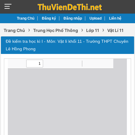
Trang Chủ
Đăng ký
Đăng nhập
Upload
Liên hệ
›
›
›
Trang Chủ
Trung Học Phổ Thông
Lớp 11
Vật Lí 11
Đề kiểm tra học kì I - Môn: Vật lí khối 11 - Trường THPT Chuyên
Lê Hồng Phong