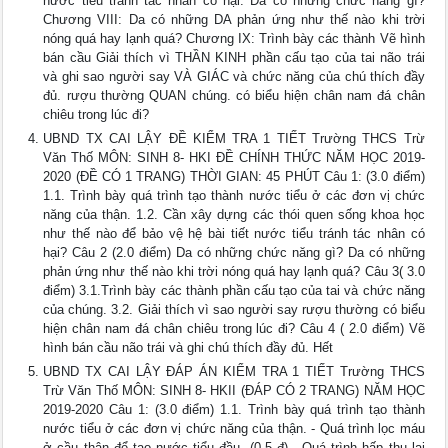
nước tiểu tránh tác nhân có hại. Da có những chức năng gì?
Chương VIII: Da có những DA phản ứng như thế nào khi trời
nóng quá hay lạnh quá? Chương IX: Trình bày các thành Vẽ hình
bán cầu Giải thích vì THẦN KINH phần cấu tạo của tai não trái
và ghi sao người say VÀ GIÁC và chức năng của chú thích đầy
đủ. rượu thường QUAN chúng. có biểu hiện chân nam đá chân
chiêu trong lúc đi?
UBND TX CAI LẬY ĐỀ KIỂM TRA 1 TIẾT Trường THCS Trừ
Văn Thố MÔN: SINH 8- HKI ĐỀ CHÍNH THỨC NĂM HỌC 2019-
2020 (ĐỀ CÓ 1 TRANG) THỜI GIAN: 45 PHÚT Câu 1: (3.0 điểm)
1.1. Trình bày quá trình tạo thành nước tiểu ở các đơn vị chức
năng của thận. 1.2. Cần xây dựng các thói quen sống khoa học
như thế nào để bảo vệ hệ bài tiết nước tiểu tránh tác nhân có
hại? Câu 2 (2.0 điểm) Da có những chức năng gì? Da có những
phản ứng như thế nào khi trời nóng quá hay lạnh quá? Câu 3( 3.0
điểm) 3.1.Trình bày các thành phần cấu tạo của tai và chức năng
của chúng. 3.2. Giải thích vì sao người say rượu thường có biểu
hiện chân nam đá chân chiêu trong lúc đi? Câu 4 ( 2.0 điểm) Vẽ
hình bán cầu não trái và ghi chú thích đầy đủ. Hết
UBND TX CAI LẬY ĐÁP ÁN KIỂM TRA 1 TIẾT Trường THCS
Trừ Văn Thố MÔN: SINH 8- HKII (ĐÁP CÓ 2 TRANG) NĂM HỌC
2019-2020 Câu 1: (3.0 điểm) 1.1. Trình bày quá trình tạo thành
nước tiểu ở các đơn vị chức năng của thận. - Quá trình lọc máu
ở cầu thận để tạo nước tiểu đầu. (0.5 đ) - Quá trình hấp thu lại