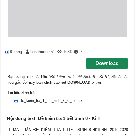
6 trang
hoaithuong97
1086
0
Download
Bạn đang xem tài liệu
"Đề kiểm tra 1 tiết Sinh 8 - Kì II"
, để tải tài
liệu gốc về máy bạn click vào nút
DOWNLOAD
ở trên
Tài liệu đính kèm:
de_kiem_tra_1_tiet_sinh_8_ki_ii.docx
Nội dung text: Đề kiểm tra 1 tiết Sinh 8 - Kì II
MA TRẬN ĐỀ KIỂM TRA 1 TIẾT SINH 8-HKII-NH: 2019-2020