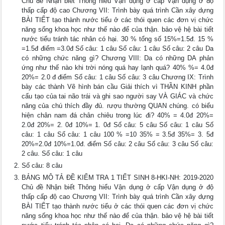
Chủ đề Nhận biết Thông hiểu Vận dụng ở cấp Vận dụng ở độ
thấp cấp độ cao Chương VII: Trình bày quá trình Cần xây dựng
BÀI TIẾT tạo thành nước tiểu ở các thói quen các đơn vị chức
năng sống khoa học như thế nào để của thận. bảo vệ hệ bài tiết
nước tiểu tránh tác nhân có hại. 30 % tổng số 15%=1.5đ. 15 %
=1.5đ điểm =3.0đ Số câu: 1 câu Số câu: 1 câu Số câu: 2 câu Da
có những chức năng gì? Chương VIII: Da có những DA phản
ứng như thế nào khi trời nóng quá hay lạnh quá? 40% %= 4.0đ
20%= 2.0 đ điểm Số câu: 1 câu Số câu: 3 câu Chương IX: Trình
bày các thành Vẽ hình bán cầu Giải thích vì THẦN KINH phần
cấu tạo của tai não trái và ghi sao người say VÀ GIÁC và chức
năng của chú thích đầy đủ. rượu thường QUAN chúng. có biểu
hiện chân nam đá chân chiêu trong lúc đi? 40% = 4.0đ 20%=
2.0đ 20%= 2. 0đ 10%= 1. 0đ Số câu: 5 câu Số câu: 1 câu Số
câu: 1 câu Số câu: 1 câu 100 % =10 35% = 3.5đ 35%= 3. 5đ
20%=2.0đ 10%=1.0đ. điểm Số câu: 2 câu Số câu: 3 câu Số câu:
2 câu. Số câu: 1 câu
Số câu: 8 câu
BẢNG MÔ TẢ ĐỀ KIỂM TRA 1 TIẾT SINH 8-HKI-NH: 2019-2020
Chủ đề Nhận biết Thông hiểu Vận dụng ở cấp Vận dụng ở độ
thấp cấp độ cao Chương VII: Trình bày quá trình Cần xây dựng
BÀI TIẾT tạo thành nước tiểu ở các thói quen các đơn vị chức
năng sống khoa học như thế nào để của thận. bảo vệ hệ bài tiết