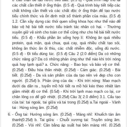
các chất cần thiết ở ống thận. (0.5 đ) - Quá trình bày tiết tiếp các
chất không cần thiết và các chất độc ở ống thận để tạo nước
tiểu chính thức và ổn định một số thành phần của máu. (0.5 đ)
1.2. Cần xây dựng các thói quen sống khoa học như thế nào để
bảo vệ hệ bài tiết nước tiểu tránh tác nhân có hại. - Thường
xuyên giữ vệ sinh cho toàn cơ thể cũng như cho hệ bài tiết nước
tiểu. (0.5 đ) - Khẩu phần ăn uống hợp lí: Không ăn quá nhiều
protein, quá mặn, quá chua, quá cay, quá nhiều chất tạo sỏi,
không ăn thức ăn ôi thiu, các chất nhiễm độc, uống đủ nước.
(0.5 đ) - Đi tiểu đúng lúc. (0.5 đ) Câu 2 (2.0 điểm) Da có những
chức năng gì? Da có những phản ứng như thế nào khi trời nóng
quá hay lạnh quá? a. Chức năng: - Bao bọc và bảo vệ cơ thể.
(0.25đ) - Điều hòa thân nhiệt. (0.25đ) - Cảm giác. (0.25đ) - Bài
tiết. (0.25đ) - Da và sản phẩm của da tạo nên vẻ đẹp cho con
người. (0.25đ) b. Phản ứng của da: - Khi trời nóng: Mao mạch
dưới da dãn ra , tuyến mồ hôi tiết ra mồ hỏi kéo theo nhiệt làm
giảm nhiệt độ cơ thể. (0.5đ) - Khi trời lạnh mao mạch co lại, cơ
chân lông co để giữ nhiệt. (0.25đ) Câu 3( 2.0 điểm) 3.1. Cấu tạo
của tai: tai ngoài, tai giữa và tai trong (0.25đ) a.Tai ngoài - Vành
tai : Hứng sóng âm. (0.25đ)
- Ống tai: Hướng sóng âm. (0.25đ) - Màng nhĩ: Khuếch tán âm
thanh(0.25đ) b. Tai giữa: - Chuỗi xương tai: Truyền sóng âm.
(0.25đ) - Vòi nhĩ: Cân bằng áp suất hai bên màng nhĩ. (0.25đ)