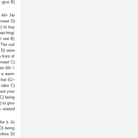
 give B)
e 44> He
 meet D)
) to buy
watching/
e/ see B)
 The soil
g D) wore
 front of
o meet C)
den 58> I
h a warm
chat 61>
 take C)
bout your
C) being
) to give
 started
or it. A)
D) being
mokes D)