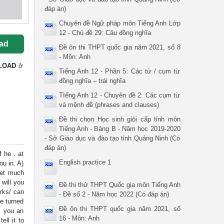
đáp án)
Chuyên đề Ngữ pháp môn Tiếng Anh Lớp
12 - Chủ đề 29: Câu đồng nghĩa
ad
Đề ôn thi THPT quốc gia năm 2021, số 8
- Môn: Anh
LOAD
ở
Tiếng Anh 12 - Phần 5: Các từ / cụm từ
đồng nghĩa – trái nghĩa
TIếng Anh 12 - Chuyên đề 2: Các cụm từ
và mệnh đề (phrases and clauses)
Đề thi chọn Học sinh giỏi cấp tỉnh môn
Tiếng Anh - Bảng B - Năm học 2019-2020
- Sở Giáo dục và đào tạo tỉnh Quảng Ninh (Có
đáp án)
f he . at
English practice 1
ou in. A)
 get much
 will you
Đề thi thử THPT Quốc gia môn Tiếng Anh
orks/ can
- Đề số 2 - Năm học 2022 (Có đáp án)
ve turned
Đề ôn thi THPT quốc gia năm 2021, số
l, you an
16 - Môn: Anh
ell it to