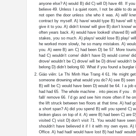
anyone else? A) would B) did C) will D) have 48. If you 
believe 49. Unless I a quiet room, I not be able to do 
not open the door unless she who it was. A) will/ kne
contract by myself. A) have/ would type B) have/ will 
give it to you. A) didn’t know/ will give B) don’t know/
often years back. A) would have looked/ shaved B) wil
stakes, you so much. A) plays/ would lose B) play/ wil
he worked more slowly, he so many mistakes. A) would 
you. A) were B) am C) had been D) be 57. More tourist
had C) wouldn’t come/ didn’t have D) would come/ didn’
drove/ wouldn’t be C) drove/ will be D) drive/ wouldn’t b
belong D) didn’t belong 60. What if you found a burgla
Giáo viên: Le Thi Minh Hue Trang 4 61. He might get 
someone drowning what would you do? A) see B) seen C) 
B) will be C) would have been D) would be 64. I a job e
had had 65. The whole machine . into pieces if you . th
fall/ remove 66. I’d go and see him more often if he on
the lift struck between two floors at that time. A) had 
a short span? A) did you spend B) will you spend C) w
broken glass on top of it. A) were B) had been C) are D)
visited C) visit D) don’t visit 71. You would have see
shouldn’t have believed it if I it with my own eyes. A
Office. A) had had/ would have lost B) had had/ wouldn’