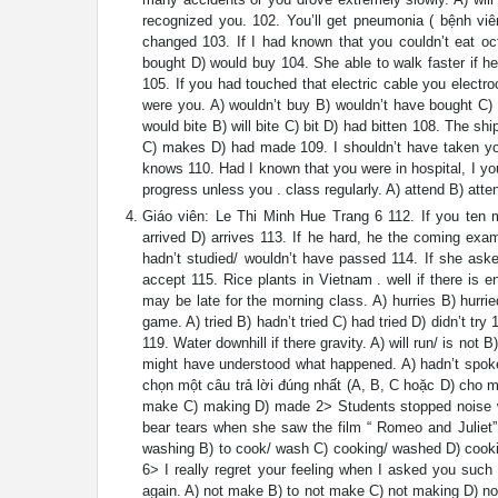
recognized you. 102. You’ll get pneumonia ( bệnh viê
changed 103. If I had known that you couldn’t eat oc
bought D) would buy 104. She able to walk faster if h
105. If you had touched that electric cable you electr
were you. A) wouldn’t buy B) wouldn’t have bought C) 
would bite B) will bite C) bit D) had bitten 108. The 
C) makes D) had made 109. I shouldn’t have taken you
knows 110. Had I known that you were in hospital, I you.
progress unless you . class regularly. A) attend B) atte
Giáo viên: Le Thi Minh Hue Trang 6 112. If you ten mi
arrived D) arrives 113. If he hard, he the coming exa
hadn’t studied/ wouldn’t have passed 114. If she ask
accept 115. Rice plants in Vietnam . well if there is
may be late for the morning class. A) hurries B) hurried
game. A) tried B) hadn’t tried C) had tried D) didn’t tr
119. Water downhill if there gravity. A) will run/ is not 
might have understood what happened. A) hadn’t s
chọn một câu trả lời đúng nhất (A, B, C hoặc D) cho 
make C) making D) made 2> Students stopped noise 
bear tears when she saw the film “ Romeo and Juliet”
washing B) to cook/ wash C) cooking/ washed D) cooking/
6> I really regret your feeling when I asked you such 
again. A) not make B) to not make C) not making D) n