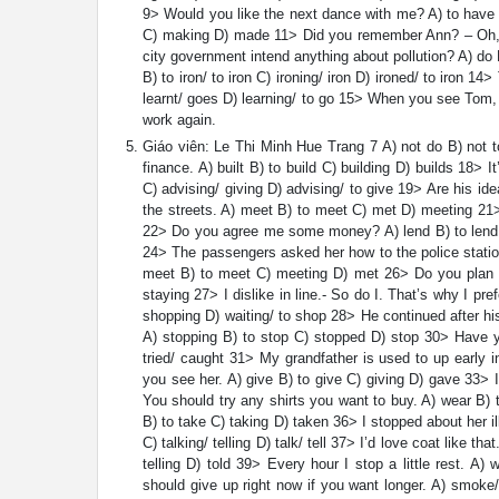
9> Would you like the next dance with me? A) to have
C) making D) made 11> Did you remember Ann? – Oh, n
city government intend anything about pollution? A) do 
B) to iron/ to iron C) ironing/ iron D) ironed/ to iron 1
learnt/ goes D) learning/ to go 15> When you see Tom, 
work again.
Giáo viên: Le Thi Minh Hue Trang 7 A) not do B) not 
finance. A) built B) to build C) building D) builds 18>
C) advising/ giving D) advising/ to give 19> Are his ide
the streets. A) meet B) to meet C) met D) meeting 21>
22> Do you agree me some money? A) lend B) to lend C
24> The passengers asked her how to the police station?
meet B) to meet C) meeting D) met 26> Do you plan ou
staying 27> I dislike in line.- So do I. That’s why I pr
shopping D) waiting/ to shop 28> He continued after h
A) stopping B) to stop C) stopped D) stop 30> Have yo
tried/ caught 31> My grandfather is used to up early 
you see her. A) give B) to give C) giving D) gave 33> 
You should try any shirts you want to buy. A) wear B) 
B) to take C) taking D) taken 36> I stopped about her ill
C) talking/ telling D) talk/ tell 37> I’d love coat like th
telling D) told 39> Every hour I stop a little rest. A
should give up right now if you want longer. A) smoke