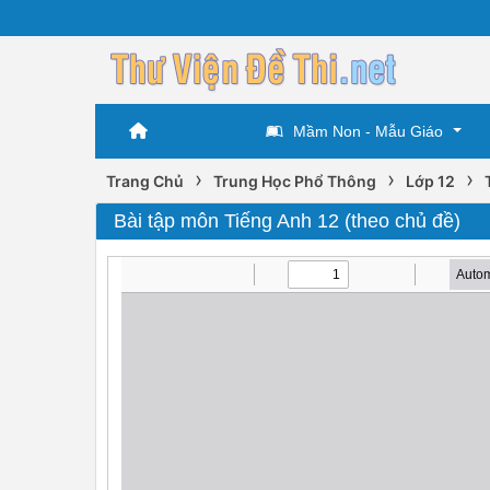
Mầm Non - Mẫu Giáo
›
›
›
Trang Chủ
Trung Học Phổ Thông
Lớp 12
Bài tập môn Tiếng Anh 12 (theo chủ đề)