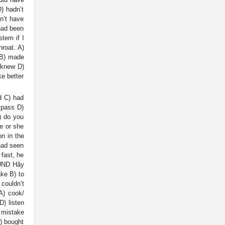
) hadn’t
n’t have
had been
stem if I
roat. A)
e B) made
 knew D)
ke better
d C) had
 pass D)
) do you
e or she
on in the
 had seen
 fast, he
RUND Hãy
ke B) to
couldn’t
A) cook/
D) listen
e mistake
) bought