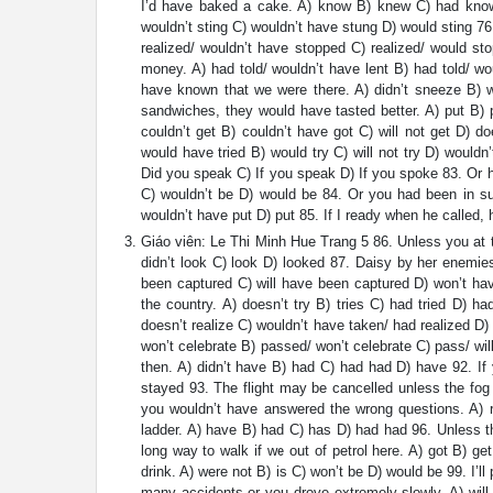
I’d have baked a cake. A) know B) knew C) had known
wouldn’t sting C) wouldn’t have stung D) would sting 76.
realized/ wouldn’t have stopped C) realized/ would sto
money. A) had told/ wouldn’t have lent B) had told/ woul
have known that we were there. A) didn’t sneeze B) 
sandwiches, they would have tasted better. A) put B) p
couldn’t get B) couldn’t have got C) will not get D) 
would have tried B) would try C) will not try D) would
Did you speak C) If you speak D) If you spoke 83. Or 
C) wouldn’t be D) would be 84. Or you had been in suc
wouldn’t have put D) put 85. If I ready when he called
Giáo viên: Le Thi Minh Hue Trang 5 86. Unless you at
didn’t look C) look D) looked 87. Daisy by her enemi
been captured C) will have been captured D) won’t ha
the country. A) doesn’t try B) tries C) had tried D) had
doesn’t realize C) wouldn’t have taken/ had realized D)
won’t celebrate B) passed/ won’t celebrate C) pass/ will
then. A) didn’t have B) had C) had had D) have 92. If
stayed 93. The flight may be cancelled unless the fog th
you wouldn’t have answered the wrong questions. A) re
ladder. A) have B) had C) has D) had had 96. Unless th
long way to walk if we out of petrol here. A) got B) get C
drink. A) were not B) is C) won’t be D) would be 99. I’l
many accidents or you drove extremely slowly. A) will