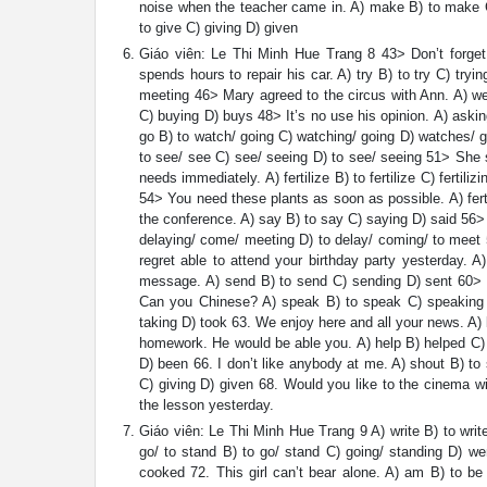
noise when the teacher came in. A) make B) to make 
to give C) giving D) given
Giáo viên: Le Thi Minh Hue Trang 8 43> Don’t forge
spends hours to repair his car. A) try B) to try C) t
meeting 46> Mary agreed to the circus with Ann. A) we
C) buying D) buys 48> It’s no use his opinion. A) aski
go B) to watch/ going C) watching/ going D) watches/ g
to see/ see C) see/ seeing D) to see/ seeing 51> She sh
needs immediately. A) fertilize B) to fertilize C) ferti
54> You need these plants as soon as possible. A) fertiliz
the conference. A) say B) to say C) saying D) said 56>
delaying/ come/ meeting D) to delay/ coming/ to meet 57
regret able to attend your birthday party yesterday.
message. A) send B) to send C) sending D) sent 60> Sh
Can you Chinese? A) speak B) to speak C) speaking D
taking D) took 63. We enjoy here and all your news. A) b
homework. He would be able you. A) help B) helped C) 
D) been 66. I don’t like anybody at me. A) shout B) to
C) giving D) given 68. Would you like to the cinema 
the lesson yesterday.
Giáo viên: Le Thi Minh Hue Trang 9 A) write B) to write C
go/ to stand B) to go/ stand C) going/ standing D) w
cooked 72. This girl can’t bear alone. A) am B) to 