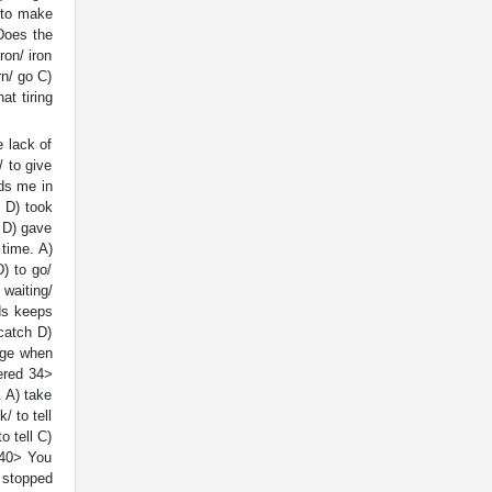
 to make
Does the
ron/ iron
rn/ go C)
at tiring
 lack of
/ to give
ids me in
 D) took
 D) gave
 time. A)
) to go/
 waiting/
ds keeps
catch D)
age when
dered 34>
. A) take
/ to tell
o tell C)
g 40> You
 stopped