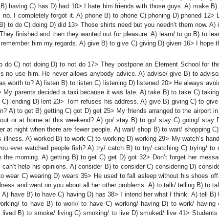
 B) having C) has D) had 10> I hate him friends with those guys. A) make B)
o. I completely forgot it. A) phone B) to phone C) phoning D) phoned 12> 
B) to do C) doing D) did 13> Those shirts need but you needn’t them now. A) i
4> They finished and then they wanted out for pleasure. A) learn/ to go B) to lea
remember him my regards. A) give B) to give C) giving D) given 16> I hope th
to do C) not doing D) to not do 17> They postpone an Element School for the
 It’s no use him. He never allows anybody advice. A) advise/ give B) to advise
as worth to? A) listen B) to listen C) listening D) listened 20> He always avo
 My parents decided a taxi because it was late. A) take B) to take C) taking
) lending D) lent 23> Tom refuses his address. A) give B) giving C) to give
 A) to get B) getting C) got D) get 25> My friends arranged to the airport in
t or at home at this weekend? A) go/ stay B) to go/ stay C) going/ stay D
efer at night when there are fewer people. A) wait/ shop B) to wait/ shopping C)
is illness. A) worked B) to work C) to working D) working 29> My watch’s han
u ever watched people fish? A) try/ catch B) to try/ catching C) trying/ to 
in the morning. A) getting B) to get C) get D) got 32> Don’t forget her mess
I can’t help his opinions. A) consider B) to consider C) considering D) consi
to wear C) wearing D) wears 35> He used to fall asleep without his shoes off
ness and went on you about all her other problems. A) to talk/ telling B) to talk
at. A) have B) to have C) having D) has 38> I intend her what I think. A) tell B) t
) working/ to have B) to work/ to have C) working/ having D) to work/ havin
/ lived B) to smoke/ living C) smoking/ to live D) smoked/ live 41> Students