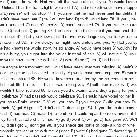
 D) didn’t know 75. Had you left that wasp alone, it you. A) would have 
 Unless I that the traffic lights were red, I A) had realized/ would have stopp
p D) realize/ will not stop 77. If you me that he had never paid his debts, 
dn’t have been lent C) tell/ will not lend D) told/ would lend 78. If you , he
won’t sneezed C) doesn’t sneeze D) hadn’t sneezed 79. If you some mustar
uts C) had put D) putting 80. The hens . into the house if you had shut the
doesn’t get 81. Had you known that the river was dangerous, he to swim acros
n’t have tried 82. . more slowly, he might have understood you. A) Had you 
he had known the whole story, he so angry. A) would have been B) wouldn’t h
h a hurry, you sugar into the sauce instead of salt. A) will not put B) woul
, he would have taken me with him. A) were B) be C) am D) had been
 the engine for a moment, you would have seen what was missing. A) hadn’t l
es or the geese had cackled so loudly. A) would have been captured B) would
ve been captured 88. He would have been arrested by the policemen or he . 
n’t tried 89. I a taxi if I that it was a long way. A) will take/ realizes B) wo
 wouldn’t take/ realized 90. Unless you the examination, they a party for you.
 celebrate D) had passed/ would celebrate 91. I should have voted for her if I
 you go to Paris, where .? A) will you stay B) you stayed C) did you stay D)
ick. A) got B) gets C) didn’t get D) doesn’t get 94. If you the instructions c
ad B) had read C) reads D) to read 95. I could repair the roofs myself if I 
ey turn that radio off, I . mad. A) go B) went C) will go D) had gone 97. We’
) didn’t get D) don’t get 98. If you shake the bottle of port- a kind of vine, it
l probably get lost or he with me. A) goes B) went C) had gone D) doesn’t go 1
 get B) got C) wouldn’t get D) would get 101. If you a false beard nobody wo