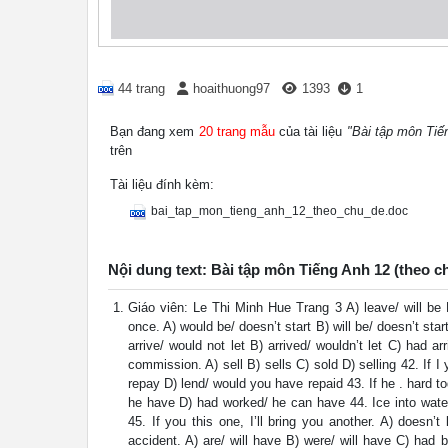
44 trang
hoaithuong97
1393
1
Bạn đang xem
20 trang mẫu
của tài liệu
"Bài tập môn Tiế
trên
Tài liệu đính kèm:
bai_tap_mon_tieng_anh_12_theo_chu_de.doc
Nội dung text: Bài tập môn Tiếng Anh 12 (theo c
Giáo viên: Le Thi Minh Hue Trang 3 A) leave/ will be B) 
once. A) would be/ doesn’t start B) will be/ doesn’t start
arrive/ would not let B) arrived/ wouldn’t let C) had a
commission. A) sell B) sells C) sold D) selling 42. If I
repay D) lend/ would you have repaid 43. If he . hard 
he have D) had worked/ he can have 44. Ice into water 
45. If you this one, I’ll bring you another. A) doesn’t
accident. A) are/ will have B) were/ will have C) had b