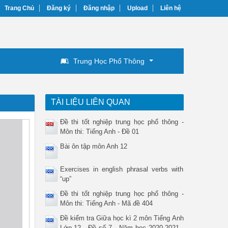
Trang Chủ
Đăng ký
Đăng nhập
Upload
Liên hệ
Trung Học Phổ Thông
TÀI LIỆU LIÊN QUAN
Đề thi tốt nghiệp trung học phổ thông -
Môn thi: Tiếng Anh - Đề 01
Bài ôn tập môn Anh 12
Exercises in english phrasal verbs with
“up”
Đề thi tốt nghiệp trung học phổ thông -
Môn thi: Tiếng Anh - Mã đề 404
Đề kiểm tra Giữa học kì 2 môn Tiếng Anh
Lớp 12 - Đề số 7 - Năm học 2020-2021 -