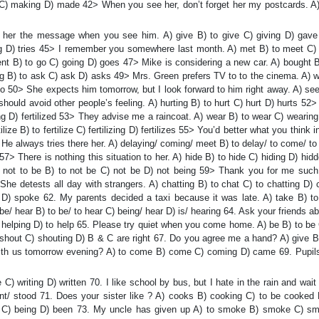
C) making D) made 42> When you see her, don’t forget her my postcards. A)
t her the message when you see him. A) give B) to give C) giving D) gav
rying D) tries 45> I remember you somewhere last month. A) met B) to meet C)
nt B) to go C) going D) goes 47> Mike is considering a new car. A) bought B
ng B) to ask C) ask D) asks 49> Mrs. Green prefers TV to to the cinema. A) 
o 50> She expects him tomorrow, but I look forward to him right away. A) se
ould avoid other people’s feeling. A) hurting B) to hurt C) hurt D) hurts 52>
lizing D) fertilized 53> They advise me a raincoat. A) wear B) to wear C) wearin
e B) to fertilize C) fertilizing D) fertilizes 55> You’d better what you think in
 He always tries there her. A) delaying/ coming/ meet B) to delay/ to come/ t
> There is nothing this situation to her. A) hide B) to hide C) hiding D) hid
 A) not to be B) to not be C) not be D) not being 59> Thank you for me suc
e detests all day with strangers. A) chatting B) to chat C) to chatting D) 
) spoke 62. My parents decided a taxi because it was late. A) take B) to
e/ hear B) to be/ to hear C) being/ hear D) is/ hearing 64. Ask your friends a
helping D) to help 65. Please try quiet when you come home. A) be B) to be 
 shout C) shouting D) B & C are right 67. Do you agree me a hand? A) give B
with us tomorrow evening? A) to come B) come C) coming D) came 69. Pupils
) writing D) written 70. I like school by bus, but I hate in the rain and wait f
ent/ stood 71. Does your sister like ? A) cooks B) cooking C) to be cooked 
be C) being D) been 73. My uncle has given up A) to smoke B) smoke C) s