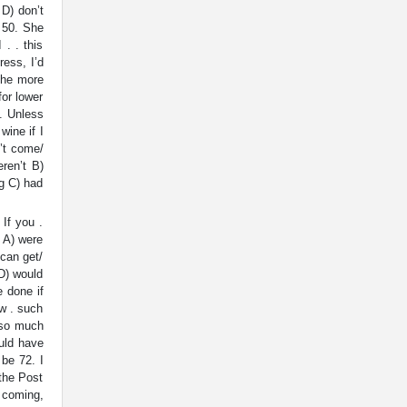
 D) don’t
e 50. She
. . this
ress, I’d
f he more
or lower
5. Unless
ine if I
’t come/
eren’t B)
ng C) had
If you .
. A) were
 can get/
 D) would
e done if
ow . such
 so much
ould have
 be 72. I
 the Post
e coming,