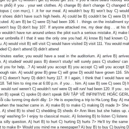
m phổi) if you . your wet clothes. A) change B) don’t change C) changed D
topus ( con mực), I .it for our meal. A) wouldn’t buy B) won’t buy C) would
er shoes didn’t have such high heels. A) could be B) couldn’t be C) were D) 
ocuted. A) am B) be C) were D) had been 106. I . things on the installment sy
won’t buy D) don’t buy 107. If anyone attacked me, my dear dog . . at his th
ship wouldn’t have run around unless the pilot such a serious mistake. A) mak
r umbrella if I that it was the only one you had. A) know B) had known C)
 A) would visit B) will visit C) would have visited D) visit 111. You would ma
nded C) don’t attend D) didn’t attend
nutes earlier, you would have a seat in the auditorium. A) arrive B) arrive
m. A) studied/ would pass B) doesn’t study/ will surely pass C) studies/ can
ed you for help, .? A) would you accept B) you accept C) will you accept D
 enough rain. A) would grow B) grew C) will grow D) would have grown 116. Sh
 C) doesn’t hurry D) didn’t hurry 117. If I again, I think that I would have w
y 118. Tell him to ring me at 6:00 p.m. if you . . him. A) saw B) see C) sees D)
B) would run/ weren’t C) wouldn’t run/ were D) will run/ had been 120. If you . so
poken B) speak C) spoke D) don’t speak BÀI TẬP VỀ INFINITIVE HOẶC GE
mỗi câu tương ứng dưới đây: 1> He is expecting a trip to Ha Long Bay. A) ma
when the teacher came in. A) make B) to make C) making D) made 3> She 
. A) shed B) to shed C) shedding D) sheds 4> Ann likes but she hates up. 
 washing 5> I enjoy to classical music. A) listening B) to listen C) listens 
a silly question. A) hurt B) to hurt C) hurting D) hurts 7> He’ll try the sam
ot to make 8> Would you mind me a newspaper? A) buy B) to buy C) buying D