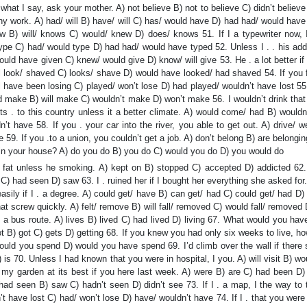
what I say, ask your mother. A) not believe B) not to believe C) didn’t believe
any work. A) had/ will B) have/ will C) has/ would have D) had had/ would hav
w B) will/ knows C) would/ knew D) does/ knows 51. If I a typewriter now, I 
type C) had/ would type D) had had/ would have typed 52. Unless I . . his add
 would have given C) knew/ would give D) know/ will give 53. He . a lot better i
l look/ shaved C) looks/ shave D) would have looked/ had shaved 54. If you f
l have been losing C) played/ won’t lose D) had played/ wouldn’t have lost 5
make B) will make C) wouldn’t make D) won’t make 56. I wouldn’t drink that w
s . to this country unless it a better climate. A) would come/ had B) wouldn
t have 58. If you . your car into the river, you able to get out. A) drive/ w
e 59. If you .to a union, you couldn’t get a job. A) don’t belong B) are belongi
r in your house? A) do you do B) you do C) would you do D) you would do
fat unless he smoking. A) kept on B) stopped C) accepted D) addicted 62. 
had seen D) saw 63. I . ruined her if I bought her everything she asked for
asily if I . a degree. A) could get/ have B) can get/ had C) could get/ had D)
at screw quickly. A) felt/ remove B) will fall/ removed C) would fall/ removed
 a bus route. A) lives B) lived C) had lived D) living 67. What would you hav
got B) got C) gets D) getting 68. If you knew you had only six weeks to live, h
ould you spend D) would you have spend 69. I’d climb over the wall if there
 is 70. Unless I had known that you were in hospital, I you. A) will visit B) w
n my garden at its best if you here last week. A) were B) are C) had been D)
) had seen B) saw C) hadn’t seen D) didn’t see 73. If I . a map, I the way to
t have lost C) had/ won’t lose D) have/ wouldn’t have 74. If I . that you wer