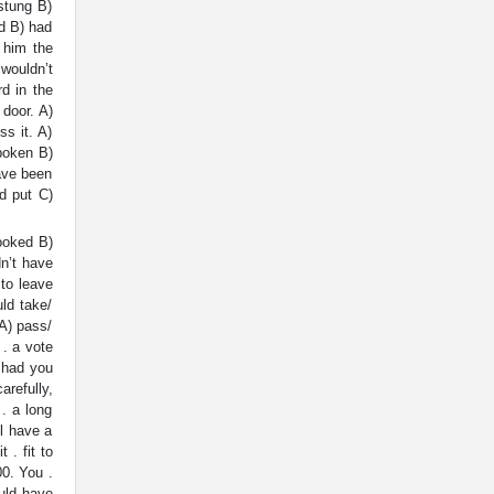
stung B)
ed B) had
I him the
 wouldn’t
d in the
 door. A)
s it. A)
spoken B)
ave been
d put C)
ooked B)
n’t have
to leave
uld take/
 A) pass/
 . a vote
 had you
arefully,
. a long
ll have a
 . fit to
00. You .
uld have