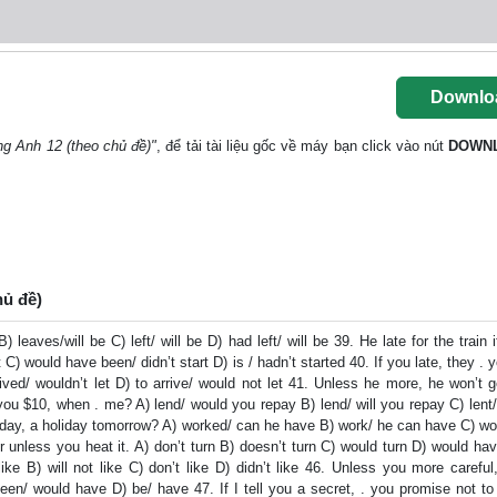
Downlo
ng Anh 12 (theo chủ đề)"
, để tải tài liệu gốc về máy bạn click vào nút
DOWN
hủ đề)
leaves/will be C) left/ will be D) had left/ will be 39. He late for the train i
 C) would have been/ didn’t start D) is / hadn’t started 40. If you late, they . y
rrived/ wouldn’t let D) to arrive/ would not let 41. Unless he more, he won’t
 you $10, when . me? A) lend/ would you repay B) lend/ will you repay C) lent/
today, a holiday tomorrow? A) worked/ can he have B) work/ he can have C) w
unless you heat it. A) don’t turn B) doesn’t turn C) would turn D) would ha
 like B) will not like C) don’t like D) didn’t like 46. Unless you more carefu
een/ would have D) be/ have 47. If I tell you a secret, . you promise not to t