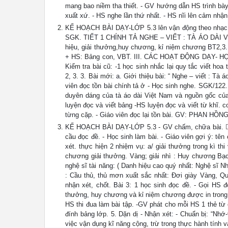
mang bao niềm tha thiết. - GV hướng dẫn HS trình bày 
xuất xứ. - HS nghe lần thứ nhất. - HS nĩi lên cảm nh
KẾ HOẠCH BÀI DẠY-LỚP 5.3 lên vận động theo nhạc. * 
SGK. TIẾT 1 CHÍNH TẢ NGHE – VIẾT : TÀ ÁO DÀI VIỆ
hiệu, giải thưởng,huy chương, kỉ niệm chương BT2,3. 
+ HS: Bảng con, VBT. III. CÁC HOẠT ĐỘNG DẠY- 
Kiểm tra bài cũ: -1 học sinh nhắc lại quy tắc viết hoa
2, 3. 3. Bài mới: a. Giới thiệu bài: “ Nghe – viết : Tà
viên đọc tồn bài chính tả ở - Học sinh nghe. SGK/122. (
duyên dáng của tà áo dài Việt Nam và nguồn gốc của 
luyện đọc và viết bảng -HS luyện đọc và viết từ khĩ. con
từng cặp. - Giáo viên đọc lại tồn bài. GV: PHAN HỒ
KẾ HOẠCH BÀI DẠY-LỚP 5.3 - GV chấm, chữa bài. Hoạ
cầu đọc đề. - Học sinh làm bài. - Giáo viên gợi ý: t
xét. thực hiện 2 nhiệm vụ: a/ giải thưởng trong kì th
chương giải thưởng. Vàng; giải nhì : Huy chương Bạc
nghệ sĩ tài năng: ( Danh hiệu cao quý nhất: Nghệ sĩ 
: Cầu thủ, thủ mơn xuất sắc nhất: Đơi giày Vàng, Qu
nhận xét, chốt. Bài 3: 1 học sinh đọc đề. - Gọi HS đ
thưởng, huy chương và kỉ niệm chương được in trong bà
HS thi đua làm bài tập. -GV phát cho mỗi HS 1 thẻ từ 
đính bảng lớp. 5. Dặn dị - Nhận xét: - Chuẩn bị: “N
việc vận dụng kĩ năng cộng, trừ trong thực hành tính