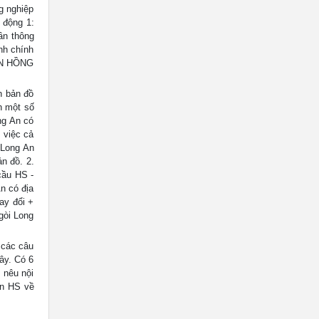
ng nghiệp
t động 1:
ần thông
ành chính
HAN HỒNG
n bản đồ
h một số
ng An có
 việc cả
 Long An
n đồ. 2.
cầu HS -
An có địa
ay đổi +
gòi Long
 các câu
ây. Có 6
 nêu nội
ặn HS về