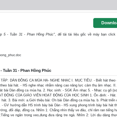
Downlo
p 5 - Tuần 31 - Phan Hồng Phúc"
, để tải tài liệu gốc về máy bạn click
hong_phuc.doc
 - Tuần 31 - Phan Hồng Phúc
ẬP: DÀN ĐỒNG CA MÙA HẠ- NGHE NHẠC I. MỤC TIÊU: - Biết hát theo gi
ệm theo bài hát. - HS nghe nhạc nhằm nâng cao năng lực cảm thụ âm nhạc. I
hát bài Dàn đồng ca mùa hạ. 2. Học sinh: - SGK Âm nhạc 5. - Nhạc cụ gõ (so
OẠT ĐỘNG CỦA GIÁO VIÊN HOẠT ĐỘNG CỦA HỌC SINH 1. Ổn định: - Hát. 
 hát. 3. Bài mới: a.Giới thiệu bài: Ơn bài Dàn đồng ca mùa hạ. b. Phát triển
. - GV hướng dẫn HS trình bày bài Dàn - HS xung phong trình bày bài hát t
ướng, đối đáp, đồng ca. Nhĩm 1: Chẳng nhìn thấy ve đâu, chỉ râm ran tiếng h
:Tiếng ve ngân trong veo,đung đưa rặng tre ngà. Nhĩm 2: Lời dịu dàng th