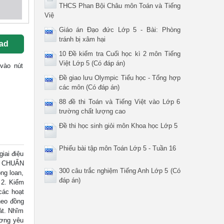
THCS Phan Bội Châu môn Toán và Tiếng
Việ
Giáo án Đạo đức Lớp 5 - Bài: Phòng
tránh bị xâm hại
ad
10 Đề kiểm tra Cuối học kì 2 môn Tiếng
Việt Lớp 5 (Có đáp án)
 vào nút
Đề giao lưu Olympic Tiểu học - Tổng hợp
các môn (Có đáp án)
88 đề thi Toán và Tiếng Việt vào Lớp 6
trường chất lượng cao
Đề thi học sinh giỏi môn Khoa học Lớp 5
Phiếu bài tập môn Toán Lớp 5 - Tuần 16
ai điệu
I. CHUẨN
300 câu trắc nghiệm Tiếng Anh Lớp 5 (Có
ng loan,
đáp án)
2. Kiểm
 các hoạt
heo đồng
át. Nhĩm
ương yêu