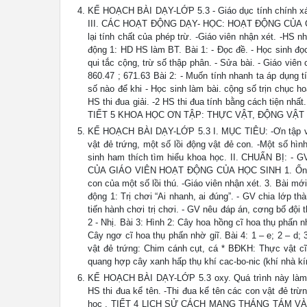
KẾ HOẠCH BÀI DẠY-LỚP 5.3 - Giáo dục tính chính xác
III. CÁC HOẠT ĐỘNG DẠY- HỌC: HOẠT ĐỘNG CỦA GIÁ
lại tính chất của phép trừ. -Giáo viên nhận xét. -HS nh
động 1: HD HS làm BT. Bài 1: - Đọc đề. - Học sinh đọc
qui tắc cộng, trừ số thập phân. - Sửa bài. - Giáo viên c
860.47 ; 671.63 Bài 2: - Muốn tính nhanh ta áp dụng tí
số nào để khi - Học sinh làm bài. cộng số trịn chục ho
HS thi đua giải. -2 HS thi đua tính bằng cách tiện nhất
TIẾT 5 KHOA HỌC ƠN TẬP: THỰC VẬT, ĐỘNG VẬ
KẾ HOẠCH BÀI DẠY-LỚP 5.3 I. MỤC TIÊU: -Ơn tập về:M
vật đẻ trứng, một số lồi động vật đẻ con. -Một số hì
sinh ham thích tìm hiểu khoa học. II. CHUẨN BỊ: 
CỦA GIÁO VIÊN HOẠT ĐỘNG CỦA HỌC SINH 1. Ổn định: 
con của một số lồi thú. -Giáo viên nhận xét. 3. Bài mới
động 1: Trị chơi “Ai nhanh, ai đúng”. - GV chia lớp th
tiến hành chơi trị chơi. - GV nêu đáp án, cơng bố đội th
2 - Nhị. Bài 3: Hình 2: Cây hoa hồng cĩ hoa thụ phấn
Cây ngơ cĩ hoa thụ phấn nhờ giĩ. Bài 4: 1 – e; 2 – d;
vật đẻ trứng: Chim cánh cụt, cá * BĐKH: Thực vật cĩ 
quang hợp cây xanh hấp thụ khí cac-bo-nic (khí nhà
KẾ HOẠCH BÀI DẠY-LỚP 5.3 oxy. Quá trình này làm giả
HS thi đua kể tên. -Thi đua kể tên các con vật đẻ trừn
học . TIẾT 4 LỊCH SỬ CÁCH MẠNG THÁNG TÁM VÀ