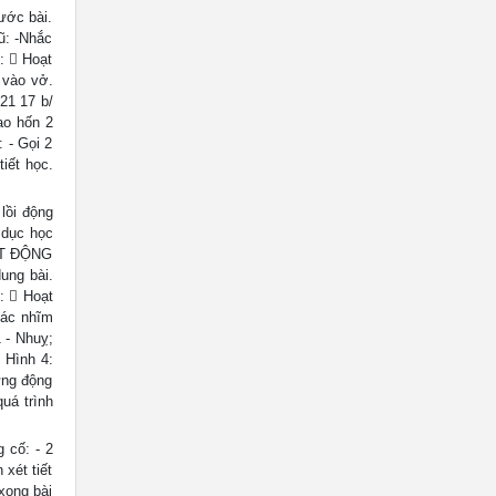
ước bài.
: -Nhắc
g:  Hoạt
 vào vở.
 21 17 b/
iao hốn 2
: - Gọi 2
tiết học.
lồi động
 dục học
OẠT ĐỘNG
ung bài.
g:  Hoạt
-Các nhĩm
1 - Nhuỵ;
 Hình 4:
ững động
uá trình
 cố: - 2
 xét tiết
ong bài