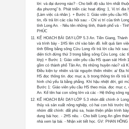
lời: và đại dương nào? - Cho biết độ sâu lớn nhất thuộ
địa phương” b. Phát triển các hoạt động: 1, Vị trí địa 
(Làm việc cá nhân ). + Bước 1: Giáo viên yêu cầu HS 
tin, rồi trả lời các câu hỏi sau: - Chỉ vị trí của tỉnh
tỉnh Long An. - Nêu tên những tỉnh, thành phố và - T
PHÚC
KẾ HOẠCH BÀI DẠY-LỚP 5.3 An. Tiền Giang, Thành ph
và trình bày - 1HS lên chỉ vào bản đồ. kết quả làm vi
tỉnh Đồng bằng sông Cửu Long rồi trả lời câu hỏi sau
diện tích đứng thứ 3 trong bằng sông Cửu Long. các t
lớp) + Bước 1: Giáo viên yêu cầu HS quan sát Hình 1 t
gồm có thành phố Tân An, thị những huyện nào? xã Ki
Điều kiện tự nhiên và tài nguyên thiên nhiên: a/ Địa
HS đọc thông tin. đọc mục a, b trong thông tin rồi trả
hình chủ yếu là bằng phẳng. Khí hậu nhiệt đới, gió m
Bước 1: Giáo viên yêu cầu HS theo mùa. đọc mục c, d t
An. Kể tên hai con sông lớn và các - Hệ thống sôn
KẾ HOẠCH BÀI DẠY-LỚP 5.3 nhón đất chính ở Long An
thủy và sản xuất nông nghiệp, có hai con hỏi trước 
nhóm đất chính: đất phù sa, hoàn thiện phần trình bày
dung bài học. - 2HS nêu. - Cho biết Long An gồm thàn
nhà xem lại bài. - Nhận xét tiết học. GV: PHAN HỒN