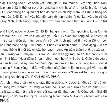
c đại Dương nào? -GV nhận xét, đánh giá. 3. Bài mới: a. Giới thiệu bài: “Nô
lý, phạm vi lãnh thổ và sự phân chia hành chính: a/ Vị trí và lãnh thổ. * Hoạ
- HS đọc thông tin. quan sát bản đồ hành chính Việt Nam và Hình 1 trong ph
 Long An trên -2HS lên chỉ vào bản đồ. bản đồ hành chính Việt Nam và bản đồ h
ỉnh Tây Ninh, Tỉnh Đồng Tháp, tỉnh nước nào giáp lãnh thổ tỉnh Long GV: P
ố HCM, nước + Bước 2: HS lên bảng chỉ vị trí Cam-pu-chia. Long An trê
ệc trước lớp. + Bước 3: Giáo viên yêu cầu HS quan sát bảng số liệu diện tíc
: - So sánh diện tích tỉnh Long An với diện tích một số tỉnh vùng Đồng - Lo
ỉnh Đồng bằng sông Cửu Long. b. Phân chia hành chính: * Hoạt động 2: (Làm
rong thông tin rồi trả lời câu hỏi sau: - Long An gồm thành phố, thị xã và -
ến Tường và 13 huyện. + Bước 2: Giáo viên gọi một số HS lên bảng chỉ bả
 hình- Khí hậu: *Hoạt động 3:(Làm việc theo nhóm) + Bước 1: Giáo viên yêu 
 lời câu hỏi sau: -Hãy nêu đặc điểm địa hình và khí hậu của Long An. - Long 
ùa nóng * Hoạt động 4: (Làm việc theo cặp) ẩm: nhiệt độ cao, gió và mưa th
rong phần thông tin rồi trả lời các câu hỏi sau: - Nhận xét hệ thống sông n
g ngòi Long An chằng GV: PHAN HỒNG PHÚC
. chịt, khá thuận lợi cho giao thông đường + Bước 2: Một số HS trả lời
lớp. sông lớn là Vàm Cỏ Đông và Vàm cỏ - Giáo viên sửa chữa và giúp HS T
. đất xám, đất mặn, đất phèn, đất cát và đất than bùn. 4. Củng cố: - Gọi HS
h phố, - 1HS trả lời. thị xã và những huyện nào? 5. Dặn dị - Nhận xét: - D
G PHÚC