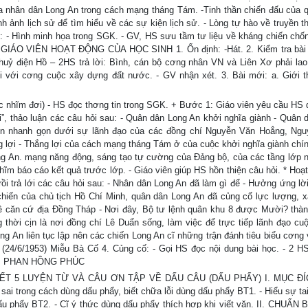
ủa nhân dân Long An trong cách mạng tháng Tám. -Tinh thần chiến đấu của 
h ảnh lịch sử để tìm hiểu về các sự kiện lịch sử. - Lòng tự hào về truyền t
 - Hình minh họa trong SGK. - GV, HS sưu tầm tư liệu về kháng chiến chố
ÁO VIÊN HOẠT ĐỘNG CỦA HỌC SINH 1. Ổn định: -Hát. 2. Kiểm tra bài 
uỷ điện Hồ – 2HS trả lời: Bình, cán bộ cơng nhân VN và Liên Xơ phải lao
i với cơng cuộc xây dựng đất nước. - GV nhận xét. 3. Bài mới: a. Giới th
nhĩm đơi) - HS đọc thơng tin trong SGK. + Bước 1: Giáo viên yêu cầu HS 
”, thảo luận các câu hỏi sau: - Quân dân Long An khởi nghĩa giành - Quân 
yền nhanh gọn dưới sự lãnh đạo của các đồng chí Nguyễn Văn Hoẳng, Ng
g lợi - Thắng lợi của cách mạng tháng Tám ở của cuộc khởi nghĩa giành chí
ng An. mạng năng động, sáng tạo tự cường của Đảng bộ, của các tầng lớp 
m báo cáo kết quả trước lớp. - Giáo viên giúp HS hồn thiện câu hỏi. * Hoạt
ồi trả lới các câu hỏi sau: - Nhân dân Long An đã làm gì để - Hưởng ứng lời
hiến của chủ tịch Hồ Chí Minh, quân dân Long An đã củng cố lực lượng, 
ề căn cứ địa Đồng Tháp - Nơi đây, Bộ tư lệnh quân khu 8 được Mười? thàn
 thời cịn là nơi đồng chí Lê Duẩn sống, làm việc để trực tiếp lãnh đạo cu
g An liên tục lập nên các chiến Long An cĩ những trận đánh tiêu biểu cơng 
(24/6/1953) Miễu Bà Cố 4. Củng cố: - Gọi HS đọc nội dung bài học. - 2 HS
 GV: PHAN HỒNG PHÚC
. TIẾT 5 LUYỆN TỪ VÀ CÂU ƠN TẬP VỀ DẤU CÂU (DẤU PHẨY) I. MỤC Đ
sai trong cách dùng dấu phẩy, biết chữa lỗi dùng dấu phẩy BT1. - Hiểu sự tai
dấu phẩy BT2. - Cĩ ý thức dùng dấu phẩy thích hợp khi viết văn. II. CHUẨN B