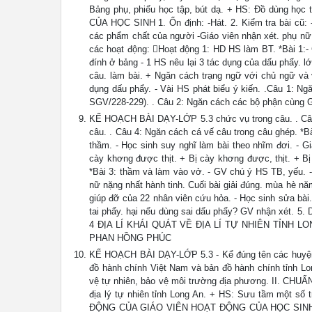
Bảng phụ, phiếu học tập, bút dạ. + HS: Đồ dùng
CỦA HỌC SINH 1. Ổn định: -Hát. 2. Kiểm tra bài cũ: -
các phẩm chất của người -Giáo viên nhận xét. phụ nữ V
các hoạt động: Hoạt động 1: HD HS làm BT. *Bài 1:- 
đính ở bảng - 1 HS nêu lại 3 tác dụng của dấu phẩy. l
câu. làm bài. + Ngăn cách trạng ngữ với chủ ngữ và 
dụng dấu phẩy. - Vài HS phát biểu ý kiến. .Câu 1: Ng
SGV/228-229). . Câu 2: Ngăn cách các bộ phận cù
KẾ HOẠCH BÀI DẠY-LỚP 5.3 chức vụ trong câu. . Câu
câu. . Câu 4: Ngăn cách cá vế câu trong câu ghép. *Bà
thầm. - Học sinh suy nghĩ làm bài theo nhĩm đơi. - Gi
cày khơng được thịt. + Bị cày khơng được, thịt. + Bị
*Bài 3: thầm và làm vào vở. - GV chú ý HS TB, yếu. -
nữ nặng nhất hành tinh. Cuối bài giải đúng. mùa hè nă
giúp đỡ của 22 nhân viên cứu hỏa. - Học sinh sửa bài
tai phẩy. hại nếu dùng sai dấu phẩy? GV nhận xét. 5. D
4 ĐỊA LÍ KHÁI QUÁT VỀ ĐỊA LÍ TỰ NHIÊN TỈNH LONG A
PHAN HỒNG PHÚC
KẾ HOẠCH BÀI DẠY-LỚP 5.3 - Kể đúng tên các huyện, th
đồ hành chính Việt Nam và bản đồ hành chính tỉnh Lon
vệ tự nhiên, bảo vệ môi trường địa phương. II. CHUẨN
địa lý tự nhiên tỉnh Long An. + HS: Sưu tầm một số
ĐỘNG CỦA GIÁO VIÊN HOẠT ĐỘNG CỦA HỌC SINH 1. Ổn 