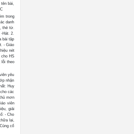
tên bài,
ÚC
êm trong
các danh
 thẻ từ.
Hát. 2.
a bài tập
t. - Giáo
thiệu nét
V cho HS
 lỗi theo
viên yêu
Lớp nhận
hất: Huy
 cho các
 thủ mơn
iáo viên
ệu, giải
ố: - Cho
hữa lại,
 Củng cố