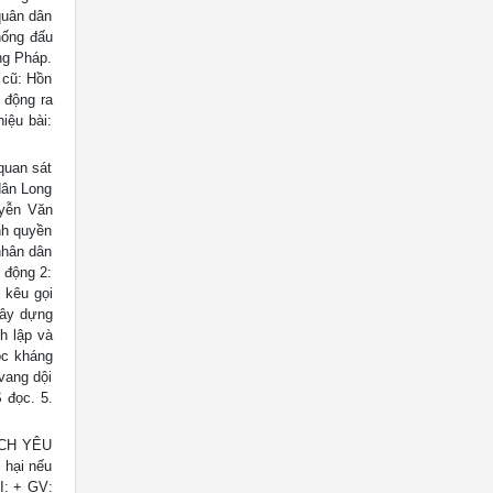
quân dân
hống đấu
ng Pháp.
cũ: Hồn
 động ra
iệu bài:
quan sát
dân Long
uyễn Văn
nh quyền
nhân dân
 động 2:
 kêu gọi
xây dựng
h lập và
ộc kháng
vang dội
 đọc. 5.
ÍCH YÊU
 hại nếu
Ị: + GV: