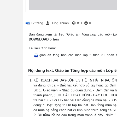
12 trang
Hùng Thuận
811
0
Bạn đang xem tài liệu
"Giáo án Tổng hợp các môn Lớ
DOWNLOAD
ở trên
Tài liệu đính kèm:
giao_an_tong_hop_cac_mon_lop_5_tuan_31_phan_
Nội dung text: Giáo án Tổng hợp các môn Lớp 5
KẾ HOẠCH BÀI DẠY-LỚP 5.3 TIẾT 5 HÁT NHẠC ÔN T
và đúng lời ca. - Biết hát kết hợp vỗ tay hoặc gõ đ
BỊ: 1. Giáo viên: - Nhạc cụ quen dùng. - Đệm đàn và 
thanh phách, ). III. CÁC HOẠT ĐỘNG DẠY HỌC: H
tra bài cũ: - Gọi HS hát bài Dàn đồng ca mùa hạ. - 3HS
động: * Hoạt động 1: Ơn tập bài hát Dàn đồng mùa hạ
ca mùa hạ bằng cách hát cĩ lĩnh hình thức song ca. x
2: Bè trầm hồ bè cao trong màn xanh lá dày. Nhĩm 1