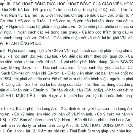
 học tập. III. CÁC HOẠT ĐỘNG DẠY- HỌC: HOẠT ĐỘNG CỦA GIÁO VIÊN HO
 Gọi 2HS trả bài. -HS giải nghĩa từ: anh hùng, trung hậu? Đặt câu. -Tìm từ
iệt Nam? 3. Bài mới: a. Giới thiệu bài: Ơn tập về dấu câu - Dấu phẩy. b. Ph
GV cho 1 HS đọc lại 3 tác - 1 HS đọc to, rõ yêu cầu bài tập. dụng của dấu 
ớp). + Ngăn cách các bộ phận cùng chức vụ - Giáo viên phát phiếu cho học si
vị ngữ. + Ngăn cách các vế trong câu ghép. - Cả lớp đọc thầm từng câu v
ăn cách trạng ngữ với CN và - Giáo viên nhận xét và chốt lại lời giải VN. đ
ng GV: PHAN HỒNG PHÚC
 3: Ngăn cách trạng ngữ với CN và VN, ngăn cách các bộ phận cùng chức 
i 2: - 1 học sinh đọc yêu cầu bài. - GV đến các nhĩm theo dõi, giúp đỡ. - Cả
áo viên nhận xét và chốt lời giải - 1 vài nhĩm phát biểu. đúng. (Xem SGV/22
 cày, khơng được thịt. - Học sinh sửa bài. - 1 học sinh đọc yêu cầu bài. Cả
 Sách Ghi-nét ghi nhận chị Ca-rơn là - Giáo viên nhận xét bài làm và chốt n
m 1994, chị phải đến cấp cứu. Để cĩ thể đưa chị đến bệnh viện, người ta phả
. 4. Củng cố: - Gọi HS nêu lại tác dụng của dấu - HS: Nêu tác dụng của dấu 
ặn dị - Nhận xét: - Chuẩn bị: Ơn tập về dấu câu (Dấu phẩy). -Nhận xét tiết 
N I. MỤC TIÊU: - Nêu được vị trí, giới hạn và diện tích của tỉnh Long
ị xã, thành phố tỉnh Long An. - Xác định vị trí, giới hạn của tỉnh Long An 
g An. - Có kỹ năng làm việc với bản đồ và hình ảnh. - Có ý thức và hành v
 BỊ: + GV: Bản đồ hành chính Việt Nam. - Bản đồ hành chính tỉnh Long An. 
 tranh ảnh về địa lý tự nhiên tỉnh Long An . III. CÁC HOẠT ĐỘNG DẠY- H
định: -Hát. 2. Kiểm tra bài cũ: - Thái Bình Dương giáp với châu lục 