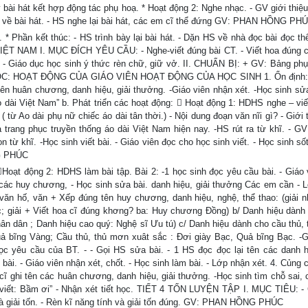
bài hát kết hợp động tác phụ hoạ. * Hoạt động 2: Nghe nhạc. - GV giới thiệu 
ận về bài hát. - HS nghe lại bài hát, các em cĩ thể đứng GV: PHAN HỒNG PH
Phần kết thúc: - HS trình bày lại bài hát. - Dặn HS về nhà đọc bài đọc th
T NAM I. MỤC ĐÍCH YÊU CẦU: - Nghe-viết đúng bài CT. - Viết hoa đúng 
- Giáo dục học sinh ý thức rèn chữ, giữ vở. II. CHUẨN BỊ: + GV: Bảng phụ,
HỌC: HOẠT ĐỘNG CỦA GIÁO VIÊN HOẠT ĐỘNG CỦA HỌC SINH 1. Ổn định: -
 tên huân chương, danh hiệu, giải thưởng. -Giáo viên nhận xét. -Học sinh sử
 áo dài Việt Nam” b. Phát triển các hoạt động:  Hoạt động 1: HDHS nghe – viế
 từ Ao dài phụ nữ chiếc áo dài tân thời.) - Nội dung đoạn văn nĩi gì? - Giới 
trang phục truyền thống áo dài Việt Nam hiện nay. -HS rút ra từ khĩ. - G
 từ khĩ. -Học sinh viết bài. - Giáo viên đọc cho học sinh viết. - Học sinh sốt
NG PHÚC
t động 2: HDHS làm bài tập. Bài 2: -1 học sinh đọc yêu cầu bài. - Giáo 
ên các huy chương, - Học sinh sửa bài. danh hiệu, giải thưởng Các em cần - 
i văn hố, văn + Xếp đúng tên huy chương, danh hiệu, nghệ, thể thao: (giải n
; giải + Viết hoa cĩ đúng khơng? ba: Huy chương Đồng) b/ Danh hiệu dành
Nhân dân ; Danh hiệu cao quý: Nghệ sĩ Ưu tú) c/ Danh hiệu dành cho cầu thủ,
ả bĩng Vàng; Cầu thủ, thủ mơn xuât sắc : Đơi giày Bạc, Quả bĩng Bạc. -G
ọc yêu cầu của BT. - - Gọi HS sửa bài. - 1 HS đọc đọc lại tên các danh hi
i. - Giáo viên nhận xét, chốt. - Học sinh làm bài. - Lớp nhận xét. 4. Củng c
cĩ ghi tên các huân chương, danh hiệu, giải thưởng. -Học sinh tìm chỗ sai, c
hớ-viết: Bầm ơi” - Nhận xét tiết học. TIẾT 4 TỐN LUYỆN TẬP I. MỤC TIÊU: -
 và giải tốn. - Rèn kĩ năng tính và giải tốn đúng. GV: PHAN HỒNG PHÚC