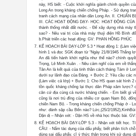
này, HS biết: - Cuộc khởi nghĩa giành chính quyền c
Long An trong kháng chiến chống Pháp. - Sử dụng tran
tranh cách mạng của nhân dân Long An. II. CHUẨN BỊ:
III. CÁC HOẠT ĐỘNG DẠY- HỌC: HOẠT ĐỘNG CỦA GI
thành thống nhất đất nước. - Để xây dựng nhà máy th
sao? - Nêu vai trị của nhà máy thuỷ điện Hồ Bình đố
b.Phát triển các hoạt động: GV: PHAN HỒNG PHÚC
KẾ HOẠCH BÀI DẠY-LỚP 5.3 * Hoạt động 1: (Làm việc 
hình 1 và đọc SGK đoạn từ “Ngày 21/8/1945 Thắng lợi
An đã tiến hành khởi nghĩa như thế nào? chính qu
Trọng, Lê Minh Xuân . - Nêu cảm nghĩ của em về thắn
Tân An là kết quả của tinh thần cách tháng Tám ở Lo
dưới sự lãnh đạo của Đảng. + Bước 2: Yêu cầu các nhĩ
(Làm việc cả lớp) + Bước 1: Cho HS quan sát hình 2 r
tồn quốc kháng chống lại thực dân Pháp xâm lược? c
căn cứ địa cùng cả nước kháng chiến. - Em biết gì v
cũng là nơi trú đĩng của nhiều cơ quan Nam Bộ, đống
chiến Nam Bộ. - Trong kháng chiến chống Pháp ở - Lon
như: đánh sập cầu Bến nào? Lức,(25/2/1952),KinhBùi 
Dặn dị – Nhận xét: - Dặn HS về nhà học thuộc bài.
KẾ HOẠCH BÀI DẠY-LỚP 5.3 - Nhận xét tiết học
CẦU: - Nắm tác dụng của dấu phẩy, biết phân tích chỗ 
dùng sai dấu phẩy, cĩ ý thức thận trọng khi sử dụng 