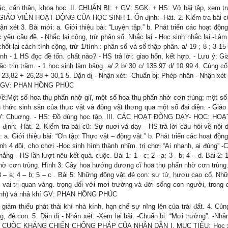
, cẩn thận, khoa học. II. CHUẨN BỊ: + GV: SGK. + HS: Vở bài tập, xem tr
O VIÊN HOẠT ĐỘNG CỦA HỌC SINH 1. Ổn định: -Hát. 2. Kiểm tra bài cũ
ận xét 3. Bài mới: a. Giới thiệu bài: “Luyện tập.” b. Phát triển các hoạt độn
 yêu cầu đề. - Nhắc lại cộng, trừ phân số. Nhắc lại - Học sinh nhắc lại.-Làm
hốt lại cách tính cộng, trừ 1/tính : phân số và số thập phân. a/ 19 ; 8 ; 3 15
nh - 1 HS đọc đề tốn. chất nào? - HS trả lời: giao hốn, kết hợp. - Lưu ý: G
ặc trịn trăm. - 1 học sinh làm bảng. a/ 2 b/ 30 c/ 135.97 d/ 10 99 4. Củng cố
. 23,82 + 26,28 + 30,1 5. Dặn dị - Nhận xét: -Chuẩn bị: Phép nhân - Nhận xét 
T GV: PHAN HỒNG PHÚC
ột số hoa thụ phấn nhờ giĩ, một số hoa thụ phấn nhờ cơn trùng; một số 
nh thức sinh sản của thực vật và động vật thơng qua một số đại diện. - Giáo
- GV: Chuơng. - HS: Đồ dùng học tập. III. CÁC HOẠT ĐỘNG DẠY- HỌC: H
-Hát. 2. Kiểm tra bài cũ: Sự nuơi và dạy - HS trả lời câu hỏi về nội d
: a. Giới thiệu bài: “Ơn tập: Thực vật – động vật.” b. Phát triển các hoạt độn
ành 4 đội, cho chơi -Học sinh hình thành nhĩm. trị chơi “Ai nhanh, ai đúng” 
ắng - HS lần lượt nêu kết quả. cuộc. Bài 1: 1 - c; 2 - a; 3 - b; 4 – d. Bài 2: 
 nhờ cơn trùng. Hình 3: Cây hoa hướng dương cĩ hoa thụ phấn nhờ cơn trùng.
 3 – a; 4 – b; 5 – c . Bài 5: Những động vật đẻ con: sư tử, hươu cao cổ. Nh
vai trị quan vàng. trọng đối với mơi trường và đời sống con người, trong q
 kính) và nhả khí GV: PHAN HỒNG PHÚC
m thiểu phát thải khí nhà kính, hạn chế sự nĩng lên của trái đất. 4. Củng
g, đẻ con. 5. Dặn dị - Nhận xét: -Xem lại bài. -Chuẩn bị: “Mơi trường”. -Nhận
 CUỘC KHÁNG CHIẾN CHỐNG PHÁP CỦA NHÂN DÂN I. MỤC TIÊU: Học x