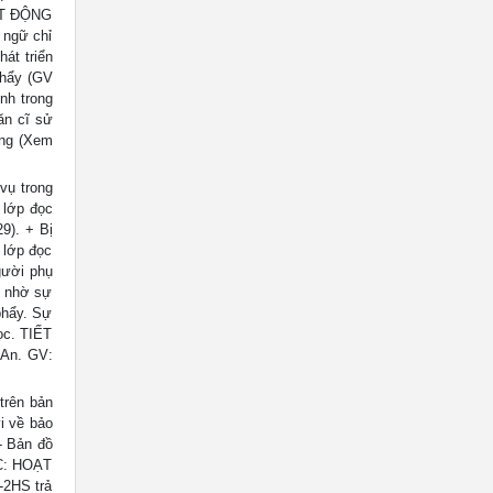
ẠT ĐỘNG
 ngữ chỉ
át triển
phẩy (GV
nh trong
ăn cĩ sử
úng (Xem
vụ trong
 lớp đọc
9). + Bị
 lớp đọc
gười phụ
i nhờ sự
phẩy. Sự
học. TIẾT
 An. GV:
trên bản
i về bảo
- Bản đồ
ỌC: HOẠT
-2HS trả