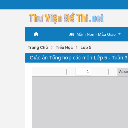
Mầm Non - Mẫu Giáo
›
›
Trang Chủ
Tiểu Học
Lớp 5
Giáo án Tổng hợp các môn Lớp 5 - Tuần 