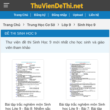
Trang Chủ
Đăng ký
Đăng nhập
Upload
Liên hệ
›
›
›
Trang Chủ
Trung Học Cơ Sở
Lớp 9
Sinh Học 9
ĐỀ THI SINH HỌC 9
Thư viện đề thi Sinh Học 9 mới nhất cho học sinh và giáo
viên tham khảo
Bài tập trắc nghiệm môn Sinh
Bài tập trắc nghiệm môn Sinh
học Lớp 9 - Bài 8: Nhiễm sắc
học Lớp 9 - Bài 7: Bài tập