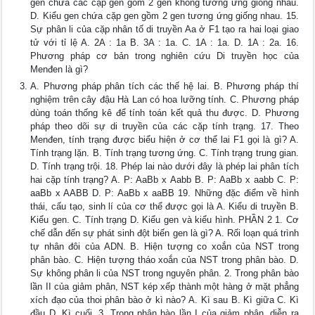
gen chứa các cặp gen gồm 2 gen không tương ứng giống nhau.
D. Kiểu gen chứa cặp gen gồm 2 gen tương ứng giống nhau. 15.
Sự phân li của cặp nhân tố di truyền Aa ở F1 tạo ra hai loại giao
tử với tỉ lệ A. 2A : 1a B. 3A : 1a. C. 1A : 1a. D. 1A : 2a. 16.
Phương pháp cơ bản trong nghiên cứu Di truyền học của
Menđen là gì?
A. Phương pháp phân tích các thế hệ lai. B. Phương pháp thí
nghiệm trên cây đậu Hà Lan có hoa lưỡng tính. C. Phương pháp
dùng toán thống kê để tính toán kết quả thu được. D. Phương
pháp theo dõi sự di truyền của các cặp tính trạng. 17. Theo
Menđen, tính trạng được biểu hiện ở cơ thể lai F1 gọi là gì? A.
Tính trạng lặn. B. Tính trạng tương ứng. C. Tính trạng trung gian.
D. Tính trạng trội. 18. Phép lai nào dưới đây là phép lai phân tích
hai cặp tính trạng? A. P: AaBb x Aabb B. P: AaBb x aabb C. P:
aaBb x AABB D. P: AaBb x aaBB 19. Những đặc điểm về hình
thái, cấu tạo, sinh lí của cơ thể được gọi là A. Kiểu di truyền B.
Kiểu gen. C. Tính trạng D. Kiểu gen và kiểu hình. PHẦN 2 1. Cơ
chế dẫn đến sự phát sinh đột biến gen là gì? A. Rối loạn quá trình
tự nhân đôi của ADN. B. Hiện tượng co xoắn của NST trong
phân bào. C. Hiện tượng tháo xoắn của NST trong phân bào. D.
Sự không phân li của NST trong nguyên phân. 2. Trong phân bào
lần II của giảm phân, NST kép xếp thành một hàng ở mặt phẳng
xích đạo của thoi phân bào ở kì nào? A. Kì sau B. Kì giữa C. Kì
đầu D. Kì cuối. 3. Trong phân bào lần I của giảm phân, diễn ra