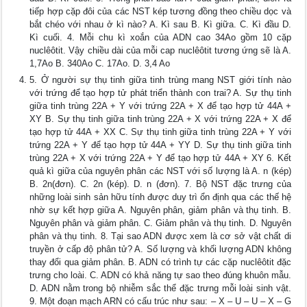
tiếp hợp cặp đôi của các NST kép tương đồng theo chiều dọc và
bắt chéo với nhau ở kì nào? A. Kì sau B. Kì giữa. C. Kì đầu D.
Kì cuối. 4. Mỗi chu kì xoắn của ADN cao 34Ao gồm 10 cặp
nuclêôtit. Vậy chiều dài của mỗi cap nuclêôtit tương ứng sẽ là A.
1,7Ao B. 340Ao C. 17Ao. D. 3,4 Ao
5. Ở người sự thụ tinh giữa tinh trùng mang NST giới tính nào
với trứng để tạo hợp tử phát triển thành con trai? A. Sự thụ tinh
giữa tinh trùng 22A + Y với trứng 22A + X để tạo hợp tử 44A +
XY B. Sự thụ tinh giữa tinh trùng 22A + X với trứng 22A + X để
tạo hợp tử 44A + XX C. Sự thụ tinh giữa tinh trùng 22A + Y với
trứng 22A + Y để tạo hợp tử 44A + YY D. Sự thụ tinh giữa tinh
trùng 22A + X với trứng 22A + Y để tạo hợp tử 44A + XY 6. Kết
quả kì giữa của nguyên phân các NST với số lượng là A. n (kép)
B. 2n(đơn). C. 2n (kép). D. n (đơn). 7. Bộ NST đặc trưng của
những loài sinh sản hữu tính được duy trì ổn định qua các thế hệ
nhờ sự kết hợp giữa A. Nguyên phân, giảm phân và thụ tinh. B.
Nguyên phân và giảm phân. C. Giảm phân và thụ tinh. D. Nguyên
phân và thụ tinh. 8. Tại sao ADN được xem là cơ sở vật chất di
truyền ở cấp độ phân tử? A. Số lượng và khối lượng ADN không
thay đổi qua giảm phân. B. ADN có trình tự các cặp nuclêôtit đặc
trưng cho loài. C. ADN có khả năng tự sao theo đúng khuôn mẫu.
D. ADN nằm trong bộ nhiễm sắc thể đặc trưng mỗi loài sinh vật.
9. Một đoạn mạch ARN có cấu trúc như sau: – X – U – U – X – G