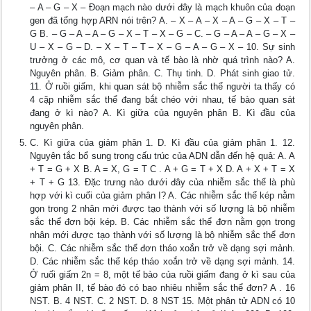
– A – G – X – Đoạn mạch nào dưới đây là mạch khuôn của đoạn
gen đã tổng hợp ARN nói trên? A. – X – A – X – A – G – X – T –
G B. – G – A – A – G – X – T – X – G – C. – G – A – A – G – X –
U – X – G – D. – X – T – T – X – G – A – G – X – 10. Sự sinh
trưởng ở các mô, cơ quan và tế bào là nhờ quá trình nào? A.
Nguyên phân. B. Giảm phân. C. Thụ tinh. D. Phát sinh giao tử.
11. Ở ruồi giấm, khi quan sát bộ nhiễm sắc thể người ta thấy có
4 cặp nhiễm sắc thể đang bắt chéo với nhau, tế bào quan sát
đang ở kì nào? A. Kì giữa của nguyên phân B. Kì đầu của
nguyên phân.
C. Kì giữa của giảm phân 1. D. Kì đầu của giảm phân 1. 12.
Nguyên tắc bổ sung trong cấu trúc của ADN dẫn đến hệ quả: A. A
+ T = G + X B. A = X, G = T C . A + G = T + X D. A + X + T = X
+ T + G 13. Đặc trưng nào dưới đây của nhiễm sắc thể là phù
hợp với kì cuối của giảm phân I? A. Các nhiễm sắc thể kép nằm
gọn trong 2 nhân mới được tạo thành với số lượng là bộ nhiễm
sắc thể đơn bội kép. B. Các nhiễm sắc thể đơn nằm gọn trong
nhân mới được tạo thành với số lượng là bộ nhiễm sắc thể đơn
bội. C. Các nhiễm sắc thể đơn tháo xoắn trở về dạng sợi mảnh.
D. Các nhiễm sắc thể kép tháo xoắn trở về dạng sợi mảnh. 14.
Ở ruối giấm 2n = 8, một tế bào của ruồi giấm đang ở kì sau của
giảm phân II, tế bào đó có bao nhiêu nhiễm sắc thể đơn? A . 16
NST. B. 4 NST. C. 2 NST. D. 8 NST 15. Một phân tử ADN có 10