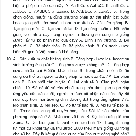
hiện ở phép lai nào sau đây: A. AaBbCc x AaBbCc B. aaBbCc x
aabbCc C. AABBCC x aabbcc D. AABBCc x aabbCc 6. Trong
chọn giống, người ta dùng phương pháp tự thụ phấn bắt buộc
hoặc giao phối cận huyết nhằm mục đích A. Cải tiến giống. B.
Tạo giống mới. C. Tạo ưu thế lai. D. Tạo dòng thuần 7. Để nhân
giống vô tính ở cây trồng, người ta thường sử dụng mô giống
được lấy từ bộ phận nào của cây? A. Đỉnh sinh trưởng. B. Bộ
phận rễ. C. Bộ phận thân. D. Bộ phận cành. 8. Cá trạch được
biến đổi gen ở Việt nam có khả năng
A . Sản xuất ra chất kháng sinh B. Tổng hợp được loại hoocmon
sinh trưởng ở người C. Tổng hợp được kháng thể. D. Tổng hợp
được nhiều loại Prôtêin khác nhau. 9. Trong chăn nuôi, để tận
dụng ưu thế lai, người ta dùng phép lai nào sau đây? A. Lai phân
tích B. Giao phối cận huyết. C. Lai kinh tế D. Giao phối ngẫu
nhiên. 10. Để có đủ số cây chuối trong một thời gian ngắn đáp
ứng yêu cầu sản xuất, người ta tách bộ phận nào của cây để
nuôi cấy trên môi trường dinh dưỡng đặt trong ống nghiệm? A.
Mô phân sinh. B. Mô sẹo. C. Mô từ tế bào rễ. D. Mô từ tế bào lá.
11. Trong ứng dụng di truyền học, cừu Đôli là sản phẩm của
phương pháp nào? A. Nhân bản vô tính. B. Đột biến dòng tế bào
Xoma. C. Đột biến gen. D. Sinh sản hữu tính. 12. Trong 8 tháng
từ một củ khoai tây đã thu được 2000 triệu mầm giống đủ trồng
cho 40 ha. Đây là kết quả ứng dụng của lĩnh vực công nghệ nào?