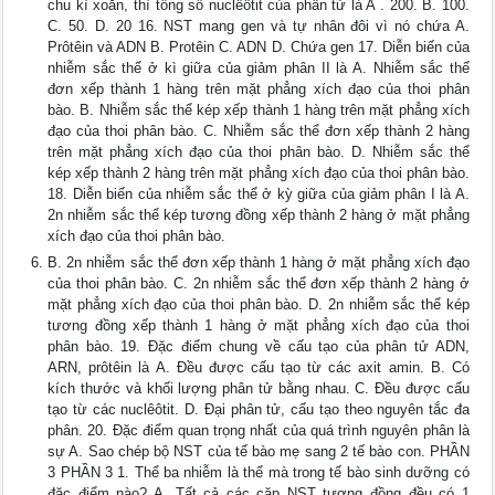
chu kì xoắn, thì tổng số nuclêôtit của phân tử là A . 200. B. 100.
C. 50. D. 20 16. NST mang gen và tự nhân đôi vì nó chứa A.
Prôtêin và ADN B. Protêin C. ADN D. Chứa gen 17. Diễn biến của
nhiễm sắc thể ở kì giữa của giảm phân II là A. Nhiễm sắc thể
đơn xếp thành 1 hàng trên mặt phẳng xích đạo của thoi phân
bào. B. Nhiễm sắc thể kép xếp thành 1 hàng trên mặt phẳng xích
đạo của thoi phân bào. C. Nhiễm sắc thể đơn xếp thành 2 hàng
trên mặt phẳng xích đạo của thoi phân bào. D. Nhiễm sắc thể
kép xếp thành 2 hàng trên mặt phẳng xích đạo của thoi phân bào.
18. Diễn biến của nhiễm sắc thể ở kỳ giữa của giảm phân I là A.
2n nhiễm sắc thể kép tương đồng xếp thành 2 hàng ở mặt phẳng
xích đạo của thoi phân bào.
B. 2n nhiễm sắc thể đơn xếp thành 1 hàng ở mặt phẳng xích đạo
của thoi phân bào. C. 2n nhiễm sắc thể đơn xếp thành 2 hàng ở
mặt phẳng xích đạo của thoi phân bào. D. 2n nhiễm sắc thể kép
tương đồng xếp thành 1 hàng ở mặt phẳng xích đạo của thoi
phân bào. 19. Đặc điểm chung về cấu tạo của phân tử ADN,
ARN, prôtêin là A. Đều được cấu tạo từ các axit amin. B. Có
kích thước và khối lượng phân tử bằng nhau. C. Đều được cấu
tạo từ các nuclêôtit. D. Đại phân tử, cấu tạo theo nguyên tắc đa
phân. 20. Đặc điểm quan trọng nhất của quá trình nguyên phân là
sự A. Sao chép bộ NST của tế bào mẹ sang 2 tế bào con. PHẦN
3 PHẦN 3 1. Thể ba nhiễm là thể mà trong tế bào sinh dưỡng có
đặc điểm nào? A. Tất cả các cặp NST tương đồng đều có 1