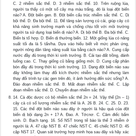
C. 2 nhiễm sắc thể. D. 3 nhiễm sắc thể. 10. Trên ruộng lúa,
người ta thấy có một số cây mạ màu trắng, đó là loại đột biến
nào? A. Đột biến gen. B. Đột biến cấu trúc nhiễm sắc thể. C. Dị
bội thể. D. Đa bội thể. 11. Để tăng sản lượng củ cải, giúp cây có
khả năng sinh trưởng mạnh và chống chịu tốt với môi trường
người ta sử dụng loại biến dị nào? A. Dị bội thể B. Đa bội thể. C.
Biến bị tổ hợp. D. Biến dị thường biến. 12. Một giống lúa có năng
suất tối đa là 5 tấn/ha. Dựa vào hiểu biết về mức phản ứng,
người nông dân tăng năng suất lúa bằng cách nào? A. Cung cấp
nước đầy đủ trong thời kì sinh trưởng. B. Cải tạo đất trồng, đánh
luống cao. C. Thay giống cũ bằng giống mới. D. Cung cấp phân
bón đầy đủ trong thời kì sinh trưởng. 13. Dạng đột biến nào sau
đây không làm thay đổi kích thước nhiễm sắc thể nhưng làm
thay đổi trình tự các gen trên đó, ít ảnh hưởng đến sức sống? A.
Đảo đoạn nhiễm sắc thể. B. Mất đoạn nhiễm sắc thể. C. Lặp
đoạn nhiễm sắc thể. D. Chuyển đoạn nhiễm sắc thể.
14. Cà độc dược có bộ nhiễm sắc thể 2n = 24. Vậy thể (2n – 1)
cây cà có số lượng nhiễm sắc thể là A. 26 B. 24. C. 25. D. 23.
15. Các thể đột biến nào sau đây ở người là hậu quả của đột
biến dị bội dạng 2n + 1? A. Đao. A. Tớcnơ. C. Câm điếc bẩm
sinh. D. Bạch tạng. 16. Số NST trong tế bào là thể 3 nhiễm ở
người là: A. 47 cặp NST B. 47 chiếc NST C. 45 chiếc NST D. 45
cặp NST 17. Quan sát trường hợp minh họa sau đây và hãy xác