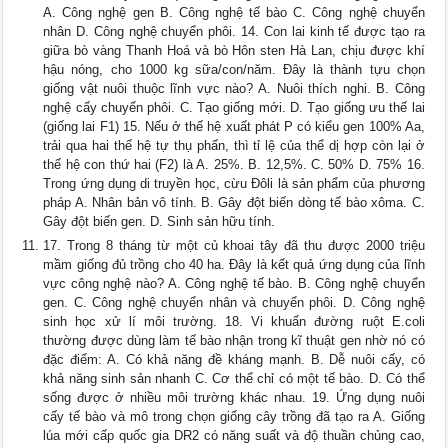
A. Công nghệ gen B. Công nghệ tế bào C. Công nghệ chuyển
nhân D. Công nghệ chuyển phôi. 14. Con lai kinh tế được tạo ra
giữa bò vàng Thanh Hoá và bò Hôn sten Hà Lan, chịu được khí
hậu nóng, cho 1000 kg sữa/con/năm. Đây là thành tựu chọn
giống vật nuôi thuộc lĩnh vực nào? A. Nuôi thích nghi. B. Công
nghệ cấy chuyển phôi. C. Tạo giống mới. D. Tạo giống ưu thế lai
(giống lai F1) 15. Nếu ở thế hệ xuất phát P có kiểu gen 100% Aa,
trải qua hai thế hệ tự thụ phấn, thì tỉ lệ của thể dị hợp còn lại ở
thế hệ con thứ hai (F2) là A. 25%. B. 12,5%. C. 50% D. 75% 16.
Trong ứng dụng di truyền học, cừu Đôli là sản phẩm của phương
pháp A. Nhân bản vô tính. B. Gây đột biến dòng tế bào xôma. C.
Gây đột biến gen. D. Sinh sản hữu tính.
17. Trong 8 tháng từ một củ khoai tây đã thu được 2000 triệu
mầm giống đủ trồng cho 40 ha. Đây là kết quả ứng dụng của lĩnh
vực công nghệ nào? A. Công nghệ tế bào. B. Công nghệ chuyển
gen. C. Công nghệ chuyển nhân và chuyển phôi. D. Công nghệ
sinh học xử lí môi trường. 18. Vi khuẩn đường ruột E.coli
thường được dùng làm tế bào nhận trong kĩ thuật gen nhờ nó có
đặc điểm: A. Có khả năng đề kháng mạnh. B. Dễ nuôi cấy, có
khả năng sinh sản nhanh C. Cơ thể chỉ có một tế bào. D. Có thể
sống được ở nhiều môi trường khác nhau. 19. Ứng dụng nuôi
cấy tế bào và mô trong chọn giống cây trồng đã tạo ra A. Giống
lúa mới cấp quốc gia DR2 có năng suất và độ thuần chủng cao,