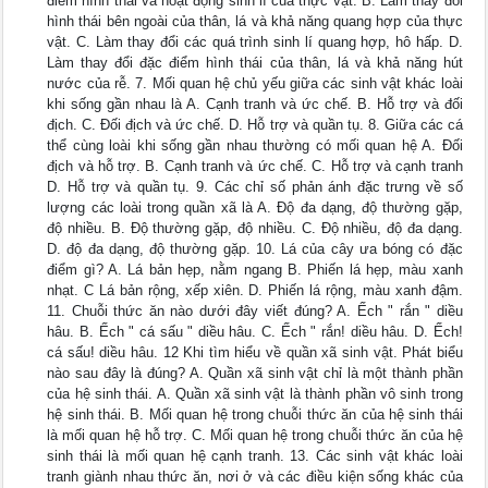
điểm hình thái và hoạt động sinh lí của thực vật. B. Làm thay đổi
hình thái bên ngoài của thân, lá và khả năng quang hợp của thực
vật. C. Làm thay đổi các quá trình sinh lí quang hợp, hô hấp. D.
Làm thay đổi đặc điểm hình thái của thân, lá và khả năng hút
nước của rễ. 7. Mối quan hệ chủ yếu giữa các sinh vật khác loài
khi sống gần nhau là A. Cạnh tranh và ức chế. B. Hỗ trợ và đối
địch. C. Đối địch và ức chế. D. Hỗ trợ và quần tụ. 8. Giữa các cá
thể cùng loài khi sống gần nhau thường có mối quan hệ A. Đối
địch và hỗ trợ. B. Cạnh tranh và ức chế. C. Hỗ trợ và cạnh tranh
D. Hỗ trợ và quần tụ. 9. Các chỉ số phản ánh đặc trưng về số
lượng các loài trong quần xã là A. Độ đa dạng, độ thường gặp,
độ nhiều. B. Độ thường gặp, độ nhiều. C. Độ nhiều, độ đa dạng.
D. độ đa dạng, độ thường gặp. 10. Lá của cây ưa bóng có đặc
điểm gì? A. Lá bản hẹp, nằm ngang B. Phiến lá hẹp, màu xanh
nhạt. C Lá bản rộng, xếp xiên. D. Phiến lá rộng, màu xanh đậm.
11. Chuỗi thức ăn nào dưới đây viết đúng? A. Ếch " rắn " diều
hâu. B. Ếch " cá sấu " diều hâu. C. Ếch " rắn! diều hâu. D. Ếch!
cá sấu! diều hâu. 12 Khi tìm hiểu về quần xã sinh vật. Phát biểu
nào sau đây là đúng? A. Quần xã sinh vật chỉ là một thành phần
của hệ sinh thái. A. Quần xã sinh vật là thành phần vô sinh trong
hệ sinh thái. B. Mối quan hệ trong chuỗi thức ăn của hệ sinh thái
là mối quan hệ hỗ trợ. C. Mối quan hệ trong chuỗi thức ăn của hệ
sinh thái là mối quan hệ cạnh tranh. 13. Các sinh vật khác loài
tranh giành nhau thức ăn, nơi ở và các điều kiện sống khác của