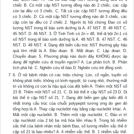
chiếc B. Có một cặp NST tương đồng nào đó 2 chiếc, các cặp
còn lại đều có 3 chiếc. C. Tất cả các cặp NST tương đồng đều
có 3 chiếc. D. Có một cặp NST tương đồng nào đó 3 chiếc, các
cặp còn lại đều có 2 chiếc 2. Người bị hội chứng Đao có số
lượng NST trong tế bào sinh dưỡng là A. 47 NST. B. 48 NST C.
45 NST. D. 46 NST. 3. Ở Tinh Tinh có 2n = 48, thể dị bội 2n-1 có
số NST trong tế bào sinh dưỡng là A. 48 NST. B. 47 NST. C. 46
NST. D. 49 NST. 4. Dạng đột biến cấu trúc NST thường gây hậu
quả lớn nhất là A. Đảo đoạn. B. Mất đoạn. C. Lặp đoạn. D.
Chuyển đoạn. 5. Phương pháp nào dưới đây KHÔNG được áp
dụng để nghiên cứu di truyền người? A. Lai phân tích. B. Phân
tích phả hệ. C. Nghiên cứu tế bào D. Nghiên cứu trẻ đồng sinh.
6. Ở nữ bệnh nhân có các triệu chứng: Lùn, cổ ngắn, tuyến vú
không phát triển, không có kinh nguyệt, tử cung nhỏ, thường mất
trí và không có con là hậu quả của đột biến A. Thêm một NST số
23 B. Thêm một NST số 21. C. Dị bội thể ở cặp NST số 23 D. Dị
bội thể ở cặp NST số 21. 7. Dạng đột biến gen gây biến đổi ít
nhất trong cấu trúc của chuỗi polypeptit tương ứng do gen đó
tổng hợp là A. Thay cặp nucleôtit này bằng cặp nucleôtit khác. A.
Mất một cặp nucleôtit. B. Thêm một cặp nucleôtit. C. Đảo vị trí
cặp nuclêotit của 2 bộ ba mã hóa liền nhau 9. Trong bộ nhiễm
sắc thể của bệnh nhân mắc bệnh Đao, số lượng nhiễm sắc thể ở
cặp số 21 là bao nhiêu? A. 4 nhiễm sắc thể. B. 1 nhiễm sắc thể.