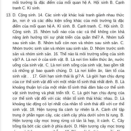
môi trường là đặc điểm của mối quan hệ A. Hội sinh B. Cạnh
tranh C. Kí sinh.
D. Cộng sinh. 14. Các sinh vật khác loài tranh giành nhau thức
ăn, nơi ở và các điều kiện sống khác của môi trường là đặc
điểm của mối quan hệ A. Kí sinh. B. Cạnh tranh. C. Hội sinh. D.
Cộng sinh. 15. Nhóm tuổi nào của các cá thể không còn khả
năng ảnh hưởng tới sự phát triển của quần thể? A. Nhóm tuổi
sau sinh sản. B. Nhóm tuổi còn non và nhóm sau sinh sản. C.
Nhóm trước sinh sản và nhóm sau sinh sản. D. Nhóm trước sinh
sản và nhóm sinh sản. 16. Thế nào là môi trường sống của sinh
vật? A. Là nơi ở của sinh vật. B. Là nơi tìm kiếm thức ăn, nước
uống của sinh vật. C. Là nơi sinh sống của sinh vật, bao gồm tất
cả những gì bao quanh chúng. D. Là nơi kiếm ăn, làm tổ của
sinh vật . . 17. Giới hạn sinh thái là gì? A. Là giới hạn chịu đựng
của cơ thể sinh vật đối với một nhân tố sinh thái nhất định. B. Là
khoảng thuận lợi của một nhân tố sinh thái đảm bảo cơ thể sinh
vật sinh trưởng và phát triển tốt. C. Là giới hạn chịu đựng của
cơ thể sinh vật đối với các nhân tố sinh thái khác nhau. D. Là
khoảng tác động có lợi nhất của nhân tố sinh thái đối với cơ thể
sinh vật. 18. Hiện tượng tỉa cành tự nhiên là A. Cành chỉ tập
trung ở phần ngọn cây, các cành cây phía dưới sớm bị rụng. B.
Hiện tượng cây mọc trong rừng có tán lá hẹp, ít cành. C. Cây
trồng tỉa bớt các cành ở phía dưới. D. Hiện tượng cây mọc trong