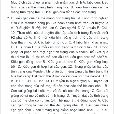
Mục đích của phép lai phân tích nhằm xác định A. kiểu gen, kiểu
hình của cá thể mang tính trạng trội. B. kiểu hình của cá thể
mang tính trạng trội. C. kiểu gen của tất cả các tính trạng.
D. kiểu gen của cá thể mang tính trạng trội. 9. Công trình nghiên
cứu của Menden công phu và hoàn chỉnh nhất trên đối tượng là
A. Ruồi giấm B. Đậu Hà Lan C. Con người. D. Vi khuẩn E. Coli.
10. Thực chất của di truyền độc lập các tính trạng là nhất thiết
F2 phải có A. Tỉ lệ mỗi kiểu hình bằng tích tỉ lệ các tính trạng
hợp thành nó. B. Các biến dị tổ hợp. C. 4 kiểu hình khác nhau.
D. Tỉ lệ phân li của mỗi cặp tính trạng là 3 trội: 1 lặn. 11. Trong
phép lai phân tích một cặp tính trạng của Menden, nếu kết quả
thu được là 1:1 thì cá thể ban đầu có kiểu gen như thế nào? A.
Kiểu gen đồng hợp. B. Kiểu gen dị hợp C. Kiểu gen đồng hợp
trội. D. Kiểu gen dị hợp hai cặp gen. 12. Trong phép lai hai cặp
tính trạng của Menden, khi phân tích riêng từng cặp tính trạng thì
tỉ lệ hạt vàng: Hạt xanh thu được có kết quả như thế nào? A. 1:3.
B. 1:1. C. 3:1. D. 1:2. 13. Di truyền là hiện tượng A. Truyền đạt
các tính trạng của bố mẹ, tổ tiên cho các thế hệ con cháu. B.
Con cái giống bố hoặc mẹ về tất cả các tính trạng. C. Con cái
giống bố và mẹ về một số tính trạng. D. Truyền đạt các tính trạng
của bố mẹ cho con cháu. 14. Thế nào là thể đồng hợp? A. Các
cặp gen trong tế bào cơ thể đều giống nhau B. Kiểu gen chứa
cặp gen gồm 2 gen tương ứng giống hoặc khác nhau. C. Kiểu