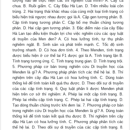
tượng nào để thực hiện các thí nghiệm của mình? A. Cây cà
chua. B. Ruồi giấm. C. Cây Đậu Hà Lan. D. Trên nhiều loài côn
trùng. 2. Hai trạng thái khác nhau của cùng một loại tính trạng có
biểu hiện trái ngược nhau được gọi là A. Cặp gen tương phản. B.
Cặp tính trạng tương phản C. Cặp bố mẹ thuần chủng tương
phản. D. Hai cặp gen tương phản. 3. Đặc điểm nào của cây Đậu
Hà Lan tạo điều kiện thuận lợi cho việc nghiên cứu các quy luật
di truyền của Men đen? A. Có hoa lưỡng tính, tự thụ phấn
nghiêm ngặt. B. Sinh sản và phát triển mạnh. C. Tốc độ sinh
trưởng nhanh. D. Có hoa đơn tính. 4. Theo Menđen, tính trạng
được biểu hiện ở cơ thể lai F1 được gọi là A. Tính trạng lặn B.
Tính trạng tương ứng. C. Tính trạng trung gian. D. Tính trạng trội.
5. Phương pháp cơ bản trong nghiên cứu Di truyền học của
Menđen là gì? A. Phương pháp phân tích các thế hệ lai. B. Thí
nghiệm trên cây đậu Hà Lan có hoa lưỡng tính. C. Dùng toán
thống kê để tính toán kết quả thu được. D. Theo dõi sự di truyền
của các cặp tính trạng. 6. Quy luật phân li được Menđen phát
hiện trên cơ sở thí nghiệm: A. Phép lai một cặp tính trạng. B.
Phép lai nhiều cặp tính trạng. C. Phép lai hai cặp tính trạng. D.
Tạo dòng thuần chủng trước khi đem lai. 7. Phương pháp cơ bản
trong nghiên cứu Di truyền học của Menđen là gì? A. Dùng toán
thống kê để tính toán kết quả thu được B. Thí nghiệm trên cây
đậu Hà Lan có hoa lưỡng tính. C. Phương pháp phân tích các
thế hệ lai. D. Theo dõi sự di truyền của các cặp tính trạng. 8.