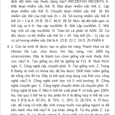
định đột biến này thuộc dạng nào? ABCDEFGH ABCDEFG A.
Mất đoạn nhiễm sắc thể. B. Đảo đoạn nhiễm sắc thể. C. Lặp
đoạn nhiễm sắc thể. D. Chuyển đoạn nhiễm sắc thể. 18. Bộ
nhiễm sắc thể của một loài 2n = 24. Số lượng nhiễm sắc thể ở
thể 2n + 1 là A. 25 B. 35 C. 46 D. 48 19. Mức độ đột biến gen có
thể xảy ra ở A. Hai cặp nuclêôtit. B. Một cặp nuclêôtit. C. Một
hay một số cặp nuclêôtit. D. Toàn bộ cả phân tử ADN. 20. Cà
độc dược có bộ nhiễm sắc thể 2n = 24. Vậy thể (2n – 1) cây cà
có số lượng nhiễm sắc thể là A. 23 B. 22 C. 24 D. 25 PHẦN 4
1. Con lai kinh tế được tạo ra giữa bò vàng Thanh Hoá và bò
Hôsten Hà Lan, chịu được khí hậu nóng, cho 1000 kg
sữa/con/năm. Ðây là thành tựu chọn giống vật nuôi thuộc lĩnh
vực nào? A. Tạo giống ưu thế lai (giống lai F1). B. Nuôi thích
nghi. C. Công nghệ cấy chuyển phôi. D. Tạo giống mới. 2. Trong
8 tháng từ một củ khoai tây đã thu được 2000 triệu mầm giống
đủ trồng cho 40 ha. Đây là kết quả ứng dụng của lĩnh vực công
nghệ nào? A. Công nghệ sinh học xử lí môi trường. B. Công
nghệ chuyển gen. C. Công nghệ chuyển nhân và chuyển phôi. D.
Công nghệ tế bào 3. Nếu ở thế hệ xuất phát P có kiểu gen 100%
Aa, trải qua 3 thế hệ tự thụ phấn thì tỉ lệ đồng hợp ở thế hệ con
thứ 3 (F3) là A. 87,5%. B. 75%. C. 25%. D. 18,75%. 4. Ở thực
vật, để củng cố một đặc tính mong muốn của giống người ta đã
tiến hành như thế nào? A. Lai khác dòng B. Tự thụ phấn C. Lai
khác thứ. D. Lai thuận nghịch 5. Giao phối cận huyết được thể