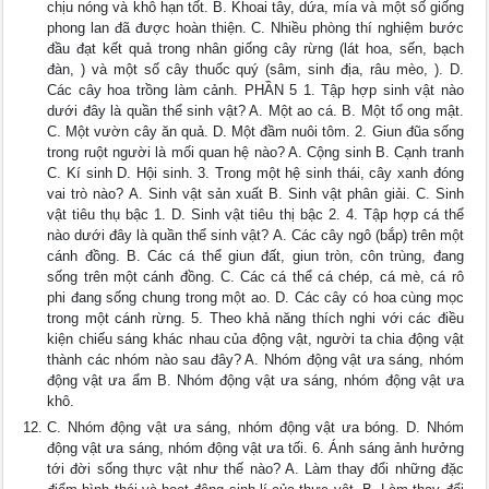
chịu nóng và khô hạn tốt. B. Khoai tây, dứa, mía và một số giống
phong lan đã được hoàn thiện. C. Nhiều phòng thí nghiệm bước
đầu đạt kết quả trong nhân giống cây rừng (lát hoa, sến, bạch
đàn, ) và một số cây thuốc quý (sâm, sinh địa, râu mèo, ). D.
Các cây hoa trồng làm cảnh. PHẦN 5 1. Tập hợp sinh vật nào
dưới đây là quần thể sinh vật? A. Một ao cá. B. Một tổ ong mật.
C. Một vườn cây ăn quả. D. Một đầm nuôi tôm. 2. Giun đũa sống
trong ruột người là mối quan hệ nào? A. Cộng sinh B. Cạnh tranh
C. Kí sinh D. Hội sinh. 3. Trong một hệ sinh thái, cây xanh đóng
vai trò nào? A. Sinh vật sản xuất B. Sinh vật phân giải. C. Sinh
vật tiêu thụ bậc 1. D. Sinh vật tiêu thị bậc 2. 4. Tập hợp cá thể
nào dưới đây là quần thể sinh vật? A. Các cây ngô (bắp) trên một
cánh đồng. B. Các cá thể giun đất, giun tròn, côn trùng, đang
sống trên một cánh đồng. C. Các cá thể cá chép, cá mè, cá rô
phi đang sống chung trong một ao. D. Các cây có hoa cùng mọc
trong một cánh rừng. 5. Theo khả năng thích nghi với các điều
kiện chiếu sáng khác nhau của động vật, người ta chia động vật
thành các nhóm nào sau đây? A. Nhóm động vật ưa sáng, nhóm
động vật ưa ẩm B. Nhóm động vật ưa sáng, nhóm động vật ưa
khô.
C. Nhóm động vật ưa sáng, nhóm động vật ưa bóng. D. Nhóm
động vật ưa sáng, nhóm động vật ưa tối. 6. Ánh sáng ảnh hưởng
tới đời sống thực vật như thế nào? A. Làm thay đổi những đặc