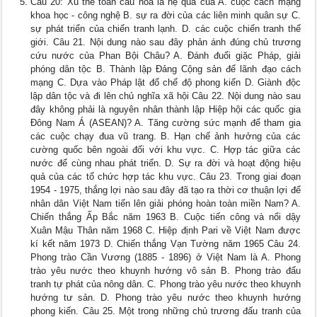
Câu 20: Xu thế toàn cầu hóa là hệ quả của A. cuộc cách mạng
khoa học - công nghệ B. sự ra đời của các liên minh quân sự C.
sự phát triển của chiến tranh lạnh. D. các cuộc chiến tranh thế
giới. Câu 21. Nội dung nào sau đây phản ánh đúng chủ trương
cứu nước của Phan Bội Châu? A. Đánh đuổi giặc Pháp, giải
phóng dân tộc B. Thành lập Đảng Cộng sản để lãnh đạo cách
mạng C. Dựa vào Pháp lật đổ chế độ phong kiến D. Giành độc
lập dân tộc và đi lên chủ nghĩa xã hội Câu 22. Nội dung nào sau
đây không phải là nguyên nhân thành lập Hiệp hội các quốc gia
Đông Nam Á (ASEAN)? A. Tăng cường sức mạnh để tham gia
các cuộc chạy đua vũ trang. B. Hạn chế ảnh hưởng của các
cường quốc bên ngoài đối với khu vực. C. Hợp tác giữa các
nước để cùng nhau phát triển. D. Sự ra đời và hoạt động hiệu
quả của các tổ chức hợp tác khu vực. Câu 23. Trong giai đoạn
1954 - 1975, thắng lợi nào sau đây đã tạo ra thời cơ thuận lợi để
nhân dân Việt Nam tiến lên giải phóng hoàn toàn miền Nam? A.
Chiến thắng Ấp Bắc năm 1963 B. Cuộc tiến công và nổi dậy
Xuân Mậu Thân năm 1968 C. Hiệp định Pari về Việt Nam được
kí kết năm 1973 D. Chiến thắng Vạn Tường năm 1965 Câu 24.
Phong trào Cần Vương (1885 - 1896) ở Việt Nam là A. Phong
trào yêu nước theo khuynh hướng vô sản B. Phong trào đấu
tranh tự phát của nông dân. C. Phong trào yêu nước theo khuynh
hướng tư sản. D. Phong trào yêu nước theo khuynh hướng
phong kiến. Câu 25. Một trong những chủ trương đấu tranh của