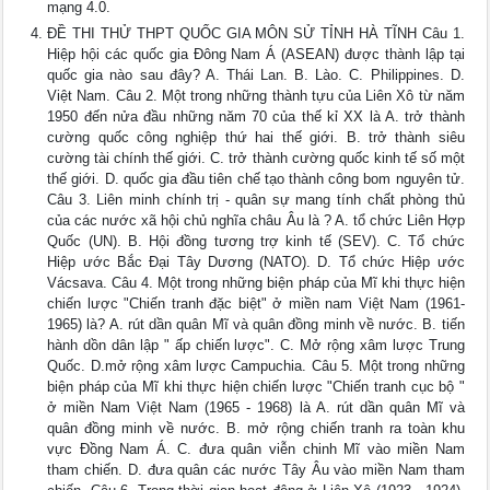
mạng 4.0.
ĐỀ THI THỬ THPT QUỐC GIA MÔN SỬ TỈNH HÀ TĨNH Câu 1.
Hiệp hội các quốc gia Đông Nam Á (ASEAN) được thành lập tại
quốc gia nào sau đây? A. Thái Lan. B. Lào. C. Philippines. D.
Việt Nam. Câu 2. Một trong những thành tựu của Liên Xô từ năm
1950 đến nửa đầu những năm 70 của thế kỉ XX là A. trở thành
cường quốc công nghiệp thứ hai thế giới. B. trở thành siêu
cường tài chính thế giới. C. trở thành cường quốc kinh tế số một
thế giới. D. quốc gia đầu tiên chế tạo thành công bom nguyên tử.
Câu 3. Liên minh chính trị - quân sự mang tính chất phòng thủ
của các nước xã hội chủ nghĩa châu Âu là ? A. tổ chức Liên Hợp
Quốc (UN). B. Hội đồng tương trợ kinh tế (SEV). C. Tổ chức
Hiệp ước Bắc Đại Tây Dương (NATO). D. Tổ chức Hiệp ước
Vácsava. Câu 4. Một trong những biện pháp của Mĩ khi thực hiện
chiến lược "Chiến tranh đặc biệt" ở miền nam Việt Nam (1961-
1965) là? A. rút dần quân Mĩ và quân đồng minh về nước. B. tiến
hành dồn dân lập " ấp chiến lược". C. Mở rộng xâm lược Trung
Quốc. D.mở rộng xâm lược Campuchia. Câu 5. Một trong những
biện pháp của Mĩ khi thực hiện chiến lược "Chiến tranh cục bộ "
ở miền Nam Việt Nam (1965 - 1968) là A. rút dần quân Mĩ và
quân đồng minh về nước. B. mở rộng chiến tranh ra toàn khu
vực Đồng Nam Á. C. đưa quân viễn chinh Mĩ vào miền Nam
tham chiến. D. đưa quân các nước Tây Âu vào miền Nam tham