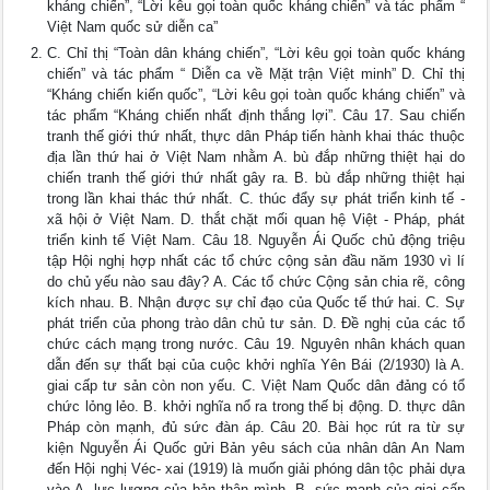
kháng chiến”, “Lời kêu gọi toàn quốc kháng chiến” và tác phẩm “
Việt Nam quốc sử diễn ca”
C. Chỉ thị “Toàn dân kháng chiến”, “Lời kêu gọi toàn quốc kháng
chiến” và tác phẩm “ Diễn ca về Mặt trận Việt minh” D. Chỉ thị
“Kháng chiến kiến quốc”, “Lời kêu gọi toàn quốc kháng chiến” và
tác phẩm “Kháng chiến nhất định thắng lợi”. Câu 17. Sau chiến
tranh thế giới thứ nhất, thực dân Pháp tiến hành khai thác thuộc
địa lần thứ hai ở Việt Nam nhằm A. bù đắp những thiệt hại do
chiến tranh thế giới thứ nhất gây ra. B. bù đắp những thiệt hại
trong lần khai thác thứ nhất. C. thúc đẩy sự phát triển kinh tế -
xã hội ở Việt Nam. D. thắt chặt mối quan hệ Việt - Pháp, phát
triển kinh tế Việt Nam. Câu 18. Nguyễn Ái Quốc chủ động triệu
tập Hội nghị hợp nhất các tổ chức cộng sản đầu năm 1930 vì lí
do chủ yếu nào sau đây? A. Các tổ chức Cộng sản chia rẽ, công
kích nhau. B. Nhận được sự chỉ đạo của Quốc tế thứ hai. C. Sự
phát triển của phong trào dân chủ tư sản. D. Đề nghị của các tổ
chức cách mạng trong nước. Câu 19. Nguyên nhân khách quan
dẫn đến sự thất bại của cuộc khởi nghĩa Yên Bái (2/1930) là A.
giai cấp tư sản còn non yếu. C. Việt Nam Quốc dân đảng có tổ
chức lỏng lẻo. B. khởi nghĩa nổ ra trong thế bị động. D. thực dân
Pháp còn mạnh, đủ sức đàn áp. Câu 20. Bài học rút ra từ sự
kiện Nguyễn Ái Quốc gửi Bản yêu sách của nhân dân An Nam
đến Hội nghị Véc- xai (1919) là muốn giải phóng dân tộc phải dựa
vào A. lực lượng của bản thân mình. B. sức mạnh của giai cấp