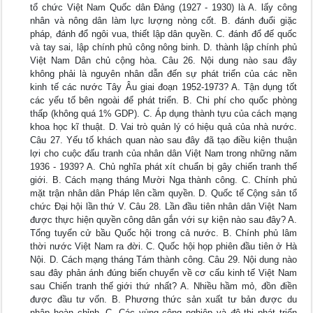
tổ chức Việt Nam Quốc dân Đảng (1927 - 1930) là A. lấy công
nhân và nông dân làm lực lượng nòng cốt. B. đánh đuổi giặc
pháp, đánh đổ ngôi vua, thiết lập dân quyền. C. đánh đổ đế quốc
và tay sai, lập chính phủ công nông binh. D. thành lập chính phủ
Việt Nam Dân chủ cộng hòa. Câu 26. Nội dung nào sau đây
không phải là nguyên nhân dẫn đến sự phát triển của các nền
kinh tế các nước Tây Âu giai đoạn 1952-1973? A. Tận dụng tốt
các yếu tố bên ngoài để phát triển. B. Chi phí cho quốc phòng
thấp (không quá 1% GDP). C. Áp dụng thành tựu của cách mạng
khoa học kĩ thuật. D. Vai trò quản lý có hiệu quả của nhà nước.
Câu 27. Yếu tố khách quan nào sau đây đã tạo điều kiện thuận
lợi cho cuộc đấu tranh của nhân dân Việt Nam trong những năm
1936 - 1939? A. Chủ nghĩa phát xít chuẩn bị gây chiến tranh thế
giới. B. Cách mạng tháng Mười Nga thành công. C. Chính phủ
mặt trận nhân dân Pháp lên cầm quyền. D. Quốc tế Cộng sản tổ
chức Đại hội lần thứ V. Câu 28. Lần đầu tiên nhân dân Việt Nam
được thực hiện quyền công dân gắn với sự kiện nào sau đây? A.
Tổng tuyển cử bầu Quốc hội trong cả nước. B. Chính phủ lâm
thời nước Việt Nam ra đời. C. Quốc hội họp phiên đầu tiên ở Hà
Nội. D. Cách mạng tháng Tám thành công. Câu 29. Nội dung nào
sau đây phản ánh đúng biến chuyển về cơ cấu kinh tế Việt Nam
sau Chiến tranh thế giới thứ nhất? A. Nhiều hầm mỏ, đồn điền
được đầu tư vốn. B. Phương thức sản xuất tư bản được du
nhập hoàn chỉnh. C. Các vùng công nghiệp và đô thị phát triển