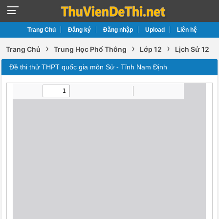
Trang Chủ
Đăng ký
Đăng nhập
Upload
Liên hệ
›
›
›
Trang Chủ
Trung Học Phổ Thông
Lớp 12
Lịch Sử 12
Đề thi thử THPT quốc gia môn Sử - Tỉnh Nam Định