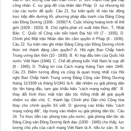
công nhân. C. sự giúp đỡ của nhân dân Pháp. D. sự nhượng bộ
của các nước đế quốc. Câu 21. Sự kiện quốc tế nào tác động
trực tiếp đến đường lối, phương pháp đấu tranh của Đảng Cộng
sản Đông Dương (1936 - 1939)? A. Cuộc khủng hoảng kinh tế thế
giới (1929 - 1933). B. Chủ nghĩa phát xít xuất hiện Đức, Ý, Nhật
Bản. C. Quốc tế Cộng sản tiến hành Đại hội VII (7 - 1935). D.
Chính phủ Mặt trận Nhân dân lên cầm quyền ở Pháp (6 - 1936).
Câu 22. Sự kiện nào ghi nhận Đảng Cộng sản Đông Dương chính
thức trở thành đảng cầm quyền? A. Hội nghị Ban Chấp hành
Trung ương lâm thời (10 - 1930). B. Kì họp đầu tiên của Quốc hội
nước Việt Nam (1946). C. Chế độ phong kiến Việt Nam bị sụp đổ
(8 - 1945). D. Thắng lợi của Cách mạng tháng Tám năm 1945.
Câu 23. Điểm tương đồng và cũng là quan trọng nhất của Hội
nghị Ban Chấp hành Trung ương Đảng Cộng sản Đông Dương
tháng 11/1939 và tháng 5/1941 là A. đặt nhiệm vụ giải phóng dân
tộc lên hàng đầu, tạm gác khẩu hiệu “cách mạng ruộng đất”. B.
thay đổi hình thức mặt trận dân tộc thống nhất để giải quyết
nhiệm vụ dân chủ. C. thành lập Chính phủ Dân chủ Cộng hòa
thay cho chính quyền Xô viết. D. giương cao khẩu hiệu “cách
mạng ruộng đất”, tập trung vào nhiệm vụ giải phóng dân tộc. Câu
24. Từ thực tiễn các phong trào yêu nước, giải phóng dân tộc do
Đảng Cộng sản Đông Dương lãnh đạo (1930 - 1945) cho thấy, lực
lượng chủ yếu của cách mạng Việt Nam là A. tiểu tư sản. B. tư