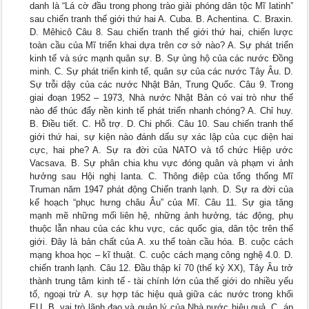
danh là “Lá cờ đầu trong phong trào giải phóng dân tộc Mĩ latinh”
sau chiến tranh thế giới thứ hai A. Cuba. B. Achentina. C. Braxin.
D. Mêhicô Câu 8. Sau chiến tranh thế giới thứ hai, chiến lược
toàn cầu của Mĩ triển khai dựa trên cơ sở nào? A. Sự phát triển
kinh tế và sức mạnh quân sự. B. Sự ủng hộ của các nước Đồng
minh. C. Sự phát triển kinh tế, quân sự của các nước Tây Âu. D.
Sự trỗi dậy của các nước Nhật Bản, Trung Quốc. Câu 9. Trong
giai đoạn 1952 – 1973, Nhà nước Nhật Bản có vai trò như thế
nào để thúc đẩy nền kinh tế phát triển nhanh chóng? A. Chỉ huy.
B. Điều tiết. C. Hỗ trợ. D. Chi phối. Câu 10. Sau chiến tranh thế
giới thứ hai, sự kiện nào đánh dấu sự xác lập của cục diện hai
cực, hai phe? A. Sự ra đời của NATO và tổ chức Hiệp ước
Vacsava. B. Sự phân chia khu vực đóng quân và phạm vi ảnh
hưởng sau Hội nghị Ianta. C. Thông điệp của tổng thống Mĩ
Truman năm 1947 phát động Chiến tranh lạnh. D. Sự ra đời của
kế hoạch “phục hưng châu Âu” của Mĩ. Câu 11. Sự gia tăng
mạnh mẽ những mối liên hệ, những ảnh hưởng, tác động, phụ
thuộc lẫn nhau của các khu vực, các quốc gia, dân tộc trên thế
giới. Đây là bản chất của A. xu thế toàn cầu hóa. B. cuộc cách
mạng khoa học – kĩ thuật. C. cuộc cách mạng công nghệ 4.0. D.
chiến tranh lạnh. Câu 12. Đầu thập kỉ 70 (thế kỷ XX), Tây Âu trở
thành trung tâm kinh tế - tài chính lớn của thế giới do nhiều yếu
tố, ngoại trừ A. sự hợp tác hiệu quả giữa các nước trong khối
EU. B. vai trò lãnh đạo và quản lý của Nhà nước hiệu quả. C. áp