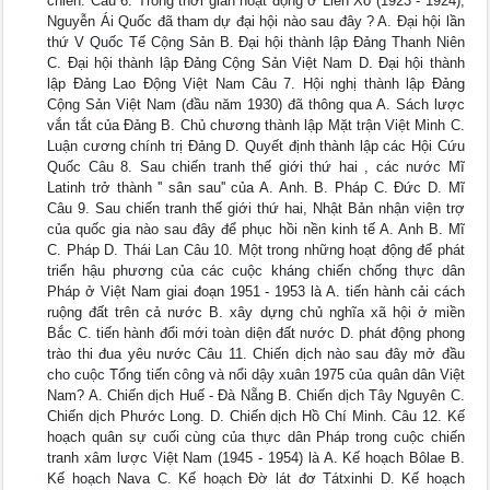
chiến. Câu 6. Trong thời gian hoạt động ở Liên Xô (1923 - 1924),
Nguyễn Ái Quốc đã tham dự đại hội nào sau đây ? A. Đại hội lần
thứ V Quốc Tế Cộng Sản B. Đại hội thành lập Đảng Thanh Niên
C. Đại hội thành lập Đảng Cộng Sản Việt Nam D. Đại hội thành
lập Đảng Lao Động Việt Nam Câu 7. Hội nghị thành lập Đảng
Cộng Sản Việt Nam (đầu năm 1930) đã thông qua A. Sách lược
vắn tắt của Đảng B. Chủ chương thành lập Mặt trận Việt Minh C.
Luận cương chính trị Đảng D. Quyết định thành lập các Hội Cứu
Quốc Câu 8. Sau chiến tranh thế giới thứ hai , các nước Mĩ
Latinh trở thành '' sân sau'' của A. Anh. B. Pháp C. Đức D. Mĩ
Câu 9. Sau chiến tranh thế giới thứ hai, Nhật Bản nhận viện trợ
của quốc gia nào sau đây để phục hồi nền kinh tế A. Anh B. Mĩ
C. Pháp D. Thái Lan Câu 10. Một trong những hoạt động để phát
triển hậu phương của các cuộc kháng chiến chống thực dân
Pháp ở Việt Nam giai đoạn 1951 - 1953 là A. tiến hành cải cách
ruộng đất trên cả nước B. xây dựng chủ nghĩa xã hội ở miền
Bắc C. tiến hành đổi mới toàn diện đất nước D. phát động phong
trào thi đua yêu nước Câu 11. Chiến dịch nào sau đây mở đầu
cho cuộc Tổng tiến công và nổi dậy xuân 1975 của quân dân Việt
Nam? A. Chiến dịch Huế - Đà Nẵng B. Chiến dịch Tây Nguyên C.
Chiến dịch Phước Long. D. Chiến dịch Hồ Chí Minh. Câu 12. Kế
hoạch quân sự cuối cùng của thực dân Pháp trong cuộc chiến
tranh xâm lược Việt Nam (1945 - 1954) là A. Kế hoạch Bôlae B.
Kế hoạch Nava C. Kế hoạch Đờ lát đơ Tátxinhi D. Kế hoạch