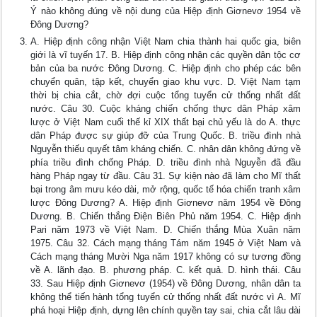
Ý nào không đúng về nội dung của Hiệp định Giơnevơ 1954 về
Đông Dương?
A. Hiệp định công nhận Việt Nam chia thành hai quốc gia, biên
giới là vĩ tuyến 17. B. Hiệp định công nhận các quyền dân tộc cơ
bản của ba nước Đông Dương. C. Hiệp định cho phép các bên
chuyển quân, tập kết, chuyển giao khu vực. D. Việt Nam tạm
thời bị chia cắt, chờ đợi cuộc tổng tuyển cử thống nhất đất
nước. Câu 30. Cuộc kháng chiến chống thực dân Pháp xâm
lược ở Việt Nam cuối thế kỉ XIX thất bại chủ yếu là do A. thực
dân Pháp được sự giúp đỡ của Trung Quốc. B. triều đình nhà
Nguyễn thiếu quyết tâm kháng chiến. C. nhân dân không đứng về
phía triều đình chống Pháp. D. triều đình nhà Nguyễn đã đầu
hàng Pháp ngay từ đầu. Câu 31. Sự kiện nào đã làm cho Mĩ thất
bại trong âm mưu kéo dài, mở rộng, quốc tế hóa chiến tranh xâm
lược Đông Dương? A. Hiệp định Giơnevơ năm 1954 về Đông
Dương. B. Chiến thắng Điện Biên Phủ năm 1954. C. Hiệp định
Pari năm 1973 về Việt Nam. D. Chiến thắng Mùa Xuân năm
1975. Câu 32. Cách mạng tháng Tám năm 1945 ở Việt Nam và
Cách mạng tháng Mười Nga năm 1917 không có sự tương đồng
về A. lãnh đạo. B. phương pháp. C. kết quả. D. hình thái. Câu
33. Sau Hiệp định Giơnevơ (1954) về Đông Dương, nhân dân ta
không thể tiến hành tổng tuyển cử thống nhất đất nước vì A. Mĩ
phá hoại Hiệp định, dựng lên chính quyền tay sai, chia cắt lâu dài