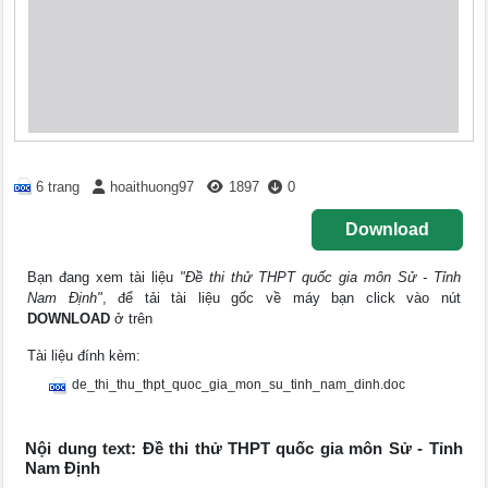
6 trang
hoaithuong97
1897
0
Download
Bạn đang xem tài liệu
"Đề thi thử THPT quốc gia môn Sử - Tỉnh
Nam Định"
, để tải tài liệu gốc về máy bạn click vào nút
DOWNLOAD
ở trên
Tài liệu đính kèm:
de_thi_thu_thpt_quoc_gia_mon_su_tinh_nam_dinh.doc
Nội dung text: Đề thi thử THPT quốc gia môn Sử - Tỉnh
Nam Định