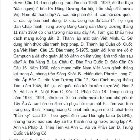
Rơve Câu 13. Trong phong trào dân chủ 1936 - 1939, để thu thập
"dân nguyện" tiến tới Đông Dương đại hội, trên khắp đất nước
Việt Nam đã thành lập? A. các hội phản đế. B. các hội cứu quốc.
C. các ủy ban hành động. D. các Công hội đỏ Câu 14. Hội nghị
Ban Chấp hành Trung ương Đảng Cộng sản Đông Dương tháng
11 năm 1939 có chủ trương nào sau đây? A. Tạm gác khẩu hiệu
cách mạng ruộng đất. B. Thành lập mặt trận Việt Minh. C. Sử
dụng hình thức đấu tranh hợp pháp. D. Thành lập Quân đội Quốc
gia Việt Nam. Câu 15. Đầu tháng 5-1975, quân đội Khơ me đỏ ở
Campuchia đã cho quân đổ bộ đánh chiếm vùng lãnh thổ nào sau
đây? A. Đà Nẵng B. Lai Châu C. Đảo Phú Quốc D. Đảo Cồn Cỏ
Câu 16. Năm 1960, cách mạng miền Nam Việt Nam giành thắng
lợi trong A. phong trào Đồng Khởi B. chiến dịch Phước Long C.
trận Ấp Bắc D. trận Vạn Tường Câu 17. Sau Cách mạng tháng
Tám năm 1945, thế lực đế quốc nào trở lại xâm lược Việt Nam?
A. Hà Lan B. Nhật Bản C. Đức D. Pháp Câu 18. Trong những
năm 1973 - 1991, nền kinh tế của nhiều nước tư bản chủ yếu ở
Tây Âu A. cơ bản ổn định và phục hồi mọi mặt B. Lâm vào tình
trạng suy thoái, khủng hoảng C. phát triển mạnh mẽ D. phát triển
"thần kỳ" Câu 19. Theo quyết định của Hội nghị Ianta (2/1945),
những nước nào sau đây sẽ trở thành những nước trung lập? A.
Anh và Pháp B. Triều Tiên và Anh C. Áo và Phần Lan D. Trung
Quốc và Mông Cổ