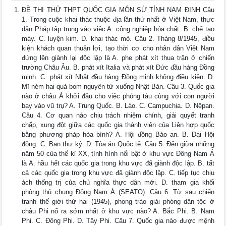
ĐỀ THI THỬ THPT QUỐC GIA MÔN SỬ TỈNH NAM ĐỊNH Câu
1. Trong cuộc khai thác thuộc địa lần thứ nhất ở Việt Nam, thực
dân Pháp tập trung vào việc A. công nghiệp hóa chất. B. chế tạo
máy. C. luyện kim. D. khai thác mỏ. Câu 2. Tháng 8/1945, điều
kiện khách quan thuận lợi, tạo thời cơ cho nhân dân Việt Nam
đứng lên giành lại độc lập là A. phe phát xít thua trận ở chiến
trường Châu Âu. B. phát xít Italia và phát xít Đức đầu hàng Đồng
minh. C. phát xít Nhật đầu hàng Đồng minh không điều kiện. D.
Mĩ ném hai quả bom nguyên tử xuống Nhật Bản. Câu 3. Quốc gia
nào ở châu Á khởi đầu cho việc phóng tàu cùng với con người
bay vào vũ trụ? A. Trung Quốc. B. Lào. C. Campuchia. D. Nêpan.
Câu 4. Cơ quan nào chịu trách nhiệm chính, giải quyết tranh
chấp, xung đột giữa các quốc gia thành viên của Liên hợp quốc
bằng phương pháp hòa bình? A. Hội đồng Bảo an. B. Đại Hội
đồng. C. Ban thư ký. D. Tòa án Quốc tế. Câu 5. Đến giữa những
năm 50 của thế kỉ XX, tình hình nổi bật ở khu vực Đông Nam Á
là A. hầu hết các quốc gia trong khu vực đã giành độc lập. B. tất
cả các quốc gia trong khu vực đã giành độc lập. C. tiếp tục chịu
ách thống trị của chủ nghĩa thực dân mới. D. tham gia khối
phòng thủ chung Đông Nam Á (SEATO). Câu 6. Từ sau chiến
tranh thế giới thứ hai (1945), phong trào giải phóng dân tộc ở
châu Phi nổ ra sớm nhất ở khu vực nào? A. Bắc Phi. B. Nam
Phi. C. Đông Phi. D. Tây Phi. Câu 7. Quốc gia nào được mệnh