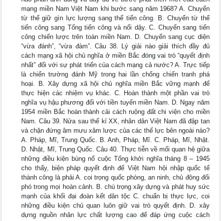
mạng miền Nam Việt Nam khi bước sang năm 1968? A. Chuyển
từ thế giữ gìn lực lượng sang thế tiến công. B. Chuyển từ thế
tiến công sang Tổng tiến công và nổi dậy. C. Chuyển sang tiến
công chiến lược trên toàn miền Nam. D. Chuyển sang cục diện
“vừa đánh”, “vừa đàm”. Câu 38. Lý giải nào giải thích đầy đủ
cách mạng xã hội chủ nghĩa ở miền Bắc đóng vai trò “quyết định
nhất” đối với sự phát triển của cách mạng cả nước? A. Trực tiếp
là chiến trường đánh Mỹ trong hai lần chống chiến tranh phá
hoại. B. Xây dựng xã hội chủ nghĩa miền Bắc vững mạnh để
thực hiện các nhiệm vụ khác. C. Hoàn thành một phần vai trò
nghĩa vụ hậu phương đối với tiền tuyến miền Nam. D. Ngay năm
1954 miền Bắc hoàn thành cải cách ruộng đất chi viện cho miền
Nam. Câu 39. Nửa sau thế kỉ XX, nhân dân Việt Nam đã đập tan
và chặn đứng âm mưu xâm lược của các thế lực bên ngoài nào?
A. Pháp, Mĩ, Trung Quốc. B. Anh, Pháp, Mĩ. C. Pháp, Mĩ, Nhật.
D. Nhật, Mĩ, Trung Quốc. Câu 40. Thực tiễn về mối quan hệ giữa
những điều kiện bùng nổ cuộc Tổng khởi nghĩa tháng 8 – 1945
cho thấy, biện pháp quyết định để Việt Nam hội nhập quốc tế
thành công là phải A. coi trọng quốc phòng, an ninh, chủ động đối
phó trong mọi hoàn cảnh. B. chú trọng xây dựng và phát huy sức
mạnh của khối đại đoàn kết dân tộc C. chuẩn bị thực lực, coi
những điều kiện chủ quan luôn giữ vai trò quyết định. D. xây
dựng nguồn nhân lực chất lượng cao để đáp ứng cuộc cách