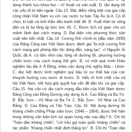
dụng thành tựu khoa học – kĩ thuật và sản xuất. D. tận dụng tốt
các yếu tố từ bên ngoài. Câu 13. Đặc điểm riêng biệt của giai cấp
công nhân Việt Nam so với các nước tư bản Tây Âu là A. Có tổ
chức kỉ luật và tinh thần đấu tranh triệt để. B. Xuất thân từ nông
dân và bị ba tầng áp bức bóc lột. C. Được lịch sử giao cho sứ
mệnh lãnh đạo cách mạng. D. Đại diện cho phương thức sản
xuất tiên tiến nhất. Câu 14. Cương lĩnh chính trị (đầu năm 1930)
của Đảng Cộng sản Việt Nam được đánh giá “là một cương lĩnh
cách mạng giải phóng dân tộc đúng đắn, sáng tạo”, vì Nguyễn Ái
Quốc đã A. có tầm nhìn sâu rộng về đường lối, phương hướng
chiến lược của cách mạng thế giới. B. có một quá trình khảo
nghiệm lâu dài ở Á Đông, khéo vận dụng chủ nghĩa Mác - Lênin.
C. đúc kết được kinh nghiệm quý báu từ sự thất bại của các
khuynh hướng cứu nước đi trước. D. hiểu rõ tính chất của xã
hội Việt Nam, kết hợp giải quyết hai vấn đề dân tộc và giai cấp.
Câu 15. Hai căn cứ địa cách mạng đầu tiên của Việt Nam được
Đảng Cộng sản Đông Dương xây dựng là A. Cao Bằng và Ba Tơ.
B. Bắc Sơn – Võ Nhai và Ba Tơ C. Bắc Sơn - Võ Nhai và Cao
Bằng. D. Cao Bằng và Tân Trào. Câu 16. Nội dung đường lối
kháng chiến chống Pháp xâm lược (1946 – 1954), được thể hiện
trong những văn kiện lịch sử quan trọng nào sau đây? A. Chỉ thị
“Toàn dân kháng chiến”, “Lời kêu gọi toàn quốc kháng chiến” và
tác phẩm “Kháng chiến nhất định thắng lợi”. B. Chỉ thị “Toàn dân