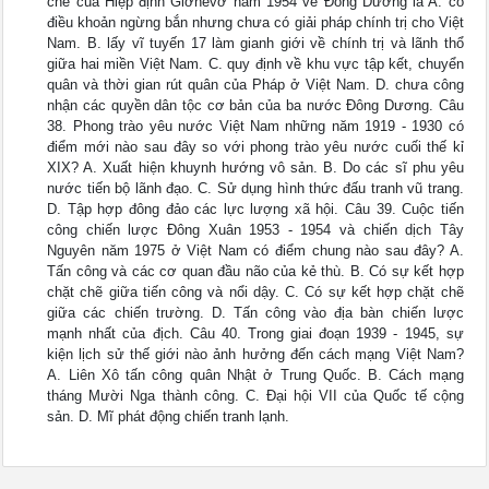
chế của Hiệp định Giơnevơ năm 1954 về Đông Dương là A. có
điều khoản ngừng bắn nhưng chưa có giải pháp chính trị cho Việt
Nam. B. lấy vĩ tuyến 17 làm gianh giới về chính trị và lãnh thổ
giữa hai miền Việt Nam. C. quy định về khu vực tập kết, chuyển
quân và thời gian rút quân của Pháp ở Việt Nam. D. chưa công
nhận các quyền dân tộc cơ bản của ba nước Đông Dương. Câu
38. Phong trào yêu nước Việt Nam những năm 1919 - 1930 có
điểm mới nào sau đây so với phong trào yêu nước cuối thế kỉ
XIX? A. Xuất hiện khuynh hướng vô sản. B. Do các sĩ phu yêu
nước tiến bộ lãnh đạo. C. Sử dụng hình thức đấu tranh vũ trang.
D. Tập hợp đông đảo các lực lượng xã hội. Câu 39. Cuộc tiến
công chiến lược Đông Xuân 1953 - 1954 và chiến dịch Tây
Nguyên năm 1975 ở Việt Nam có điểm chung nào sau đây? A.
Tấn công và các cơ quan đầu não của kẻ thù. B. Có sự kết hợp
chặt chẽ giữa tiến công và nổi dậy. C. Có sự kết hợp chặt chẽ
giữa các chiến trường. D. Tấn công vào địa bàn chiến lược
mạnh nhất của địch. Câu 40. Trong giai đoạn 1939 - 1945, sự
kiện lịch sử thế giới nào ảnh hưởng đến cách mạng Việt Nam?
A. Liên Xô tấn công quân Nhật ở Trung Quốc. B. Cách mạng
tháng Mười Nga thành công. C. Đại hội VII của Quốc tế cộng
sản. D. Mĩ phát động chiến tranh lạnh.