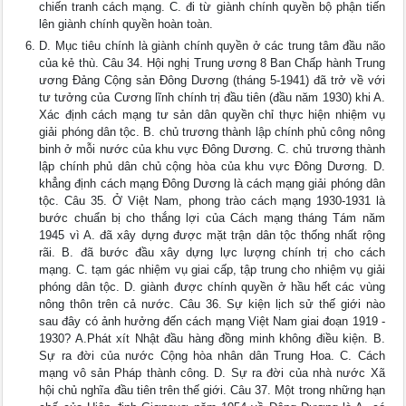
chiến tranh cách mạng. C. đi từ giành chính quyền bộ phận tiến
lên giành chính quyền hoàn toàn.
D. Mục tiêu chính là giành chính quyền ở các trung tâm đầu não
của kẻ thù. Câu 34. Hội nghị Trung ương 8 Ban Chấp hành Trung
ương Đảng Cộng sản Đông Dương (tháng 5-1941) đã trở về với
tư tưởng của Cương lĩnh chính trị đầu tiên (đầu năm 1930) khi A.
Xác định cách mạng tư sản dân quyền chỉ thực hiện nhiệm vụ
giải phóng dân tộc. B. chủ trương thành lập chính phủ công nông
binh ở mỗi nước của khu vực Đông Dương. C. chủ trương thành
lập chính phủ dân chủ cộng hòa của khu vực Đông Dương. D.
khẳng định cách mạng Đông Dương là cách mạng giải phóng dân
tộc. Câu 35. Ở Việt Nam, phong trào cách mạng 1930-1931 là
bước chuẩn bị cho thắng lợi của Cách mạng tháng Tám năm
1945 vì A. đã xây dựng được mặt trận dân tộc thống nhất rộng
rãi. B. đã bước đầu xây dựng lực lượng chính trị cho cách
mạng. C. tạm gác nhiệm vụ giai cấp, tập trung cho nhiệm vụ giải
phóng dân tộc. D. giành được chính quyền ở hầu hết các vùng
nông thôn trên cả nước. Câu 36. Sự kiện lịch sử thế giới nào
sau đây có ảnh hưởng đến cách mạng Việt Nam giai đoạn 1919 -
1930? A.Phát xít Nhật đầu hàng đồng minh không điều kiện. B.
Sự ra đời của nước Cộng hòa nhân dân Trung Hoa. C. Cách
mạng vô sản Pháp thành công. D. Sự ra đời của nhà nước Xã
hội chủ nghĩa đầu tiên trên thế giới. Câu 37. Một trong những hạn