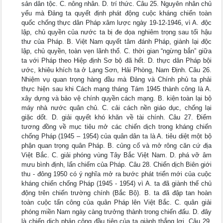
sản dân tộc. C. nông nhân. D. trí thức. Câu 25. Nguyên nhân chủ
yếu mà Đảng ta quyết định phát động cuộc kháng chiến toàn
quốc chống thực dân Pháp xâm lược ngày 19-12-1946, vì A. độc
lập, chủ quyền của nước ta bị đe dọa nghiêm trọng sau tối hậu
thư của Pháp. B. Việt Nam quyết tâm đánh Pháp, giành lại độc
lập, chủ quyền, toàn vẹn lãnh thổ. C. thời gian “ngừng bắn” giữa
ta với Pháp theo Hiệp định Sơ bộ đã hết. D. thực dân Pháp bội
ước, khiêu khích ta ở Lạng Sơn, Hải Phòng, Nam Định. Câu 26.
Nhiệm vụ quan trọng hàng đầu mà Đảng và Chính phủ ta phải
thực hiện sau khi Cách mạng tháng Tám 1945 thành công là A.
xây dựng và bảo vệ chính quyền cách mạng. B. kiện toàn lại bộ
máy nhà nước quân chủ. C. cải cách nền giáo dục, chống lại
giặc dốt. D. giải quyết khó khăn về tài chính. Câu 27. Điểm
tương đồng về mục tiêu mở các chiến dịch trong kháng chiến
chống Pháp (1945 – 1954) của quân dân ta là A. tiêu diệt một bộ
phận quan trọng quân Pháp. B. củng cố và mở rông căn cứ địa
Việt Bắc. C. giải phóng vùng Tây Bắc Việt Nam. D. phá vỡ âm
mưu bình định, lấn chiếm của Pháp. Câu 28. Chiến dịch Biên giới
thu - đông 1950 có ý nghĩa mở ra bước phát triển mới của cuộc
kháng chiến chống Pháp (1945 - 1954) vì A. ta đã giành thế chủ
động trên chiến trường chính (Bắc Bộ). B. ta đã đập tan hoàn
toàn cuộc tấn công của quân Pháp lên Việt Bắc. C. quân giải
phóng miền Nam ngày càng trưởng thành trong chiến đấu. D. đây
là chiến dịch phản công đầu tiên của ta giành thắng lợi. Câu 29.