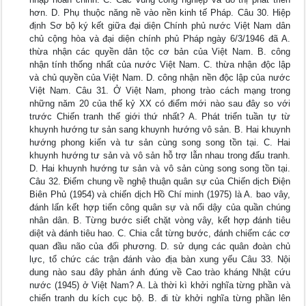
hơn. D. Phụ thuộc năng nề vào nền kinh tế Pháp. Câu 30. Hiệp
định Sơ bộ ký kết giữa đại diện Chính phủ nước Việt Nam dân
chủ cộng hòa và đại diện chính phủ Pháp ngày 6/3/1946 đã A.
thừa nhận các quyền dân tộc cơ bản của Việt Nam. B. công
nhận tính thống nhất của nước Việt Nam. C. thừa nhận độc lập
và chủ quyền của Việt Nam. D. công nhận nền độc lập của nước
Việt Nam. Câu 31. Ở Việt Nam, phong trào cách mạng trong
những năm 20 của thế kỷ XX có điểm mới nào sau đây so với
trước Chiến tranh thế giới thứ nhất? A. Phát triển tuần tự từ
khuynh hướng tư sản sang khuynh hướng vô sản. B. Hai khuynh
hướng phong kiến và tư sản cùng song song tồn tại. C. Hai
khuynh hướng tư sản và vô sản hỗ trợ lẫn nhau trong đấu tranh.
D. Hai khuynh hướng tư sản và vô sản cùng song song tồn tại.
Câu 32. Điểm chung về nghệ thuận quân sự của Chiến dịch Điện
Biên Phủ (1954) và chiến dịch Hồ Chí minh (1975) là A. bao vây,
đánh lấn kết hợp tiến công quân sự và nổi dậy của quần chúng
nhân dân. B. Từng bước siết chặt vòng vây, kết hợp đánh tiêu
diệt và đánh tiêu hao. C. Chia cắt từng bước, đánh chiếm các cơ
quan đầu não của đối phương. D. sử dụng các quân đoàn chủ
lực, tổ chức các trận đánh vào địa bàn xung yếu Câu 33. Nội
dung nào sau đây phản ánh đúng về Cao trào kháng Nhật cứu
nước (1945) ở Việt Nam? A. Là thời kì khởi nghĩa từng phần và
chiến tranh du kích cục bộ. B. đi từ khởi nghĩa từng phần lên