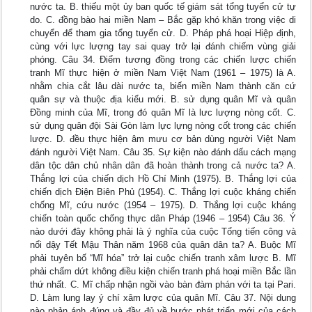
nước ta. B. thiếu một ủy ban quốc tế giám sát tổng tuyển cử tự
do. C. đồng bào hai miền Nam – Bắc gặp khó khăn trong việc di
chuyển để tham gia tổng tuyển cử. D. Pháp phá hoại Hiệp định,
cùng với lực lượng tay sai quay trở lại đánh chiếm vùng giải
phóng. Câu 34. Điểm tương đồng trong các chiến lược chiến
tranh Mĩ thực hiện ở miền Nam Việt Nam (1961 – 1975) là A.
nhằm chia cắt lâu dài nước ta, biến miền Nam thành căn cứ
quân sự và thuộc địa kiểu mới. B. sử dụng quân Mĩ và quân
Đồng minh của Mĩ, trong đó quân Mĩ là lưc lượng nòng cốt. C.
sử dụng quân đội Sài Gòn làm lực lựng nòng cốt trong các chiến
lược. D. đều thực hiện âm mưu cơ bản dùng người Việt Nam
đánh người Việt Nam. Câu 35. Sự kiện nào đánh dấu cách mạng
dân tộc dân chủ nhân dân đã hoàn thành trong cả nước ta? A.
Thắng lợi của chiến dịch Hồ Chí Minh (1975). B. Thắng lợi của
chiến dịch Điện Biên Phủ (1954). C. Thắng lợi cuộc kháng chiến
chống Mĩ, cứu nước (1954 – 1975). D. Thắng lợi cuộc kháng
chiến toàn quốc chống thực dân Pháp (1946 – 1954) Câu 36. Ý
nào dưới đây không phải là ý nghĩa của cuộc Tổng tiến công và
nổi dậy Tết Mậu Thân năm 1968 của quân dân ta? A. Buộc Mĩ
phải tuyên bố “Mĩ hóa” trở lại cuộc chiến tranh xâm lược B. Mĩ
phải chấm dứt không điều kiện chiến tranh phá hoại miền Bắc lần
thứ nhất. C. Mĩ chấp nhận ngồi vào bàn đàm phán với ta tại Pari.
D. Làm lung lay ý chí xâm lược của quân Mĩ. Câu 37. Nội dung
nào phản ánh đúng và đầy đủ về bước phát triển mới của cách