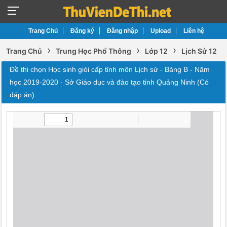
Trang Chủ
Đăng ký
Đăng nhập
Upload
Liên hệ
›
›
›
Trang Chủ
Trung Học Phổ Thông
Lớp 12
Lịch Sử 12
Đề thi chọn Học sinh giỏi cấp tỉnh môn Lịch sử - Bảng B - Năm
học 2019-2020 - Sở Giáo dục và đào tạo tỉnh Quảng Ninh (Có
đáp án)