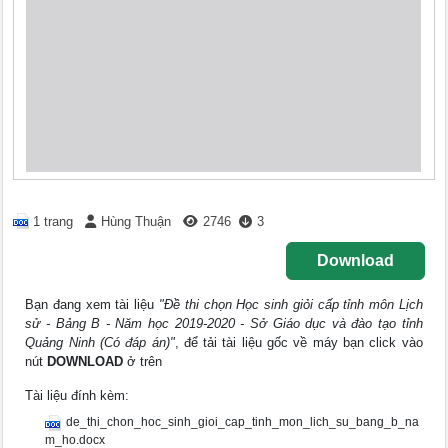
1 trang
Hùng Thuận
2746
3
Download
Bạn đang xem tài liệu
"Đề thi chọn Học sinh giỏi cấp tỉnh môn Lịch
sử - Bảng B - Năm học 2019-2020 - Sở Giáo dục và đào tạo tỉnh
Quảng Ninh (Có đáp án)"
, để tải tài liệu gốc về máy bạn click vào
nút
DOWNLOAD
ở trên
Tài liệu đính kèm:
de_thi_chon_hoc_sinh_gioi_cap_tinh_mon_lich_su_bang_b_na
m_ho.docx