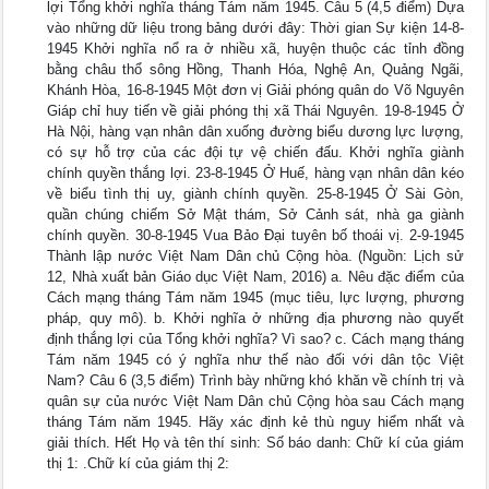
lợi Tổng khởi nghĩa tháng Tám năm 1945. Câu 5 (4,5 điểm) Dựa
vào những dữ liệu trong bảng dưới đây: Thời gian Sự kiện 14-8-
1945 Khởi nghĩa nổ ra ở nhiều xã, huyện thuộc các tỉnh đồng
bằng châu thổ sông Hồng, Thanh Hóa, Nghệ An, Quảng Ngãi,
Khánh Hòa, 16-8-1945 Một đơn vị Giải phóng quân do Võ Nguyên
Giáp chỉ huy tiến về giải phóng thị xã Thái Nguyên. 19-8-1945 Ở
Hà Nội, hàng vạn nhân dân xuống đường biểu dương lực lượng,
có sự hỗ trợ của các đội tự vệ chiến đấu. Khởi nghĩa giành
chính quyền thắng lợi. 23-8-1945 Ở Huế, hàng vạn nhân dân kéo
về biểu tình thị uy, giành chính quyền. 25-8-1945 Ở Sài Gòn,
quần chúng chiếm Sở Mật thám, Sở Cảnh sát, nhà ga giành
chính quyền. 30-8-1945 Vua Bảo Đại tuyên bố thoái vị. 2-9-1945
Thành lập nước Việt Nam Dân chủ Cộng hòa. (Nguồn: Lịch sử
12, Nhà xuất bản Giáo dục Việt Nam, 2016) a. Nêu đặc điểm của
Cách mạng tháng Tám năm 1945 (mục tiêu, lực lượng, phương
pháp, quy mô). b. Khởi nghĩa ở những địa phương nào quyết
định thắng lợi của Tổng khởi nghĩa? Vì sao? c. Cách mạng tháng
Tám năm 1945 có ý nghĩa như thế nào đối với dân tộc Việt
Nam? Câu 6 (3,5 điểm) Trình bày những khó khăn về chính trị và
quân sự của nước Việt Nam Dân chủ Cộng hòa sau Cách mạng
tháng Tám năm 1945. Hãy xác định kẻ thù nguy hiểm nhất và
giải thích. Hết Họ và tên thí sinh: Số báo danh: Chữ kí của giám
thị 1: .Chữ kí của giám thị 2: