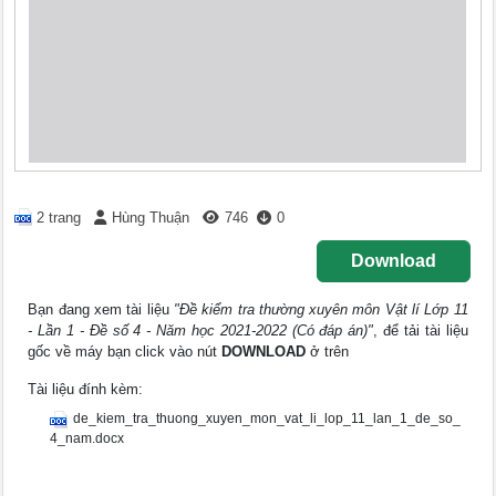
2 trang
Hùng Thuận
746
0
Download
Bạn đang xem tài liệu
"Đề kiểm tra thường xuyên môn Vật lí Lớp 11
- Lần 1 - Đề số 4 - Năm học 2021-2022 (Có đáp án)"
, để tải tài liệu
gốc về máy bạn click vào nút
DOWNLOAD
ở trên
Tài liệu đính kèm:
de_kiem_tra_thuong_xuyen_mon_vat_li_lop_11_lan_1_de_so_
4_nam.docx