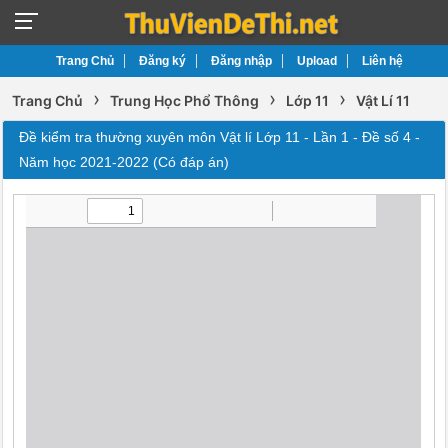
Trang Chủ
Đăng ký
Đăng nhập
Upload
Liên hệ
›
›
›
Trang Chủ
Trung Học Phổ Thông
Lớp 11
Vật Lí 11
Đề kiểm tra thường xuyên môn Vật lí Lớp 11 - Lần 1 - Đề số 4 -
Năm học 2021-2022 (Có đáp án)