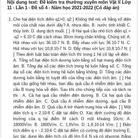
Nội dung text: Đề kiểm tra thường xuyên môn Vật lí Lớp
11 - Lần 1 - Đề số 4 - Năm học 2021-2022 (Có đáp án)
Cho hai điện tích điểm q1>0, q2 ] Không thể nói về hằng số điện
môi của chất nào dưới đây? A. nhựa dẻo. B. nước tinh khiết C.
thủy tinh. D. dung dịch muối. [ ] -9 Hai quả cầu nhỏ tích điện q1 =
-q2 = 6.10 C đặt cách nhau 30cm trong chân không. Chúng sẽ: A.
Hút nhau với lực 36.10-7 N. B. Đẩy nhau với lực 36.10-7 N. C.
Hút nhau với lực 10,8.10-7 N. D. Đẩy nhau với lực 10,8.10-7 N. [
] Theo định luật bảo toàn điện tích thì trong 1 hệ cô lập về điện :
A. Tổng số hạt điện tích dương luôn bằng số hạt mang điện tích
âm. B. Tổng đại số các điện tích trong hệ luôn hằng số. C. Tổng
đại số các điện tích trong hệ luôn bằng không. D. Tổng các điện
dương luôn bằng trị tuyệt đối của tổng các điện tích âm. [ ] Hai
quả cầu giống hệt nhau, ban đầu quả cầu A nhiễm điện âm, quả
cầu B trung hòa về điện. Sau khi cho chúng tiếp xúc và tách ra
thì : A. Cả hai quả cầu nhiễm điện dương. B. Cả hai quả cầu
nhiễm điện âm. C. Quả cầu A nhiễm điện dương, quả cầu B
nhiễm điện âm. D. Quả cầu A trở thành trung hòa về điện. [ ] Một
điện tích q = 2.10-8 C đặt tại điểm O. Xác định cường độ điện
trường của q tại điểm M cách O một khoảng 10cm: A.
18000V/m. B. 1800V/m. C. 1,8V/m. D. 1,8.10-14 V/m. [ ] Điện
tích điểm q = - 2.10-6 C đặt tại điểm có cường độ điện trường E,
lực tác dụng lên điện tích có độ lớn 0,4 N và có phương thẳng