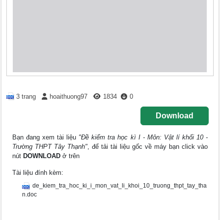
3 trang
hoaithuong97
1834
0
Download
Bạn đang xem tài liệu
"Đề kiểm tra học kì I - Môn: Vật lí khối 10 -
Trường THPT Tây Thạnh"
, để tải tài liệu gốc về máy bạn click vào
nút
DOWNLOAD
ở trên
Tài liệu đính kèm:
de_kiem_tra_hoc_ki_i_mon_vat_li_khoi_10_truong_thpt_tay_tha
n.doc