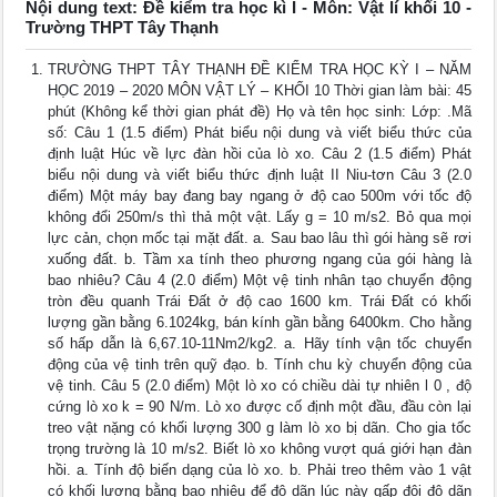
Nội dung text: Đề kiểm tra học kì I - Môn: Vật lí khối 10 -
Trường THPT Tây Thạnh
TRƯỜNG THPT TÂY THẠNH ĐỀ KIỂM TRA HỌC KỲ I – NĂM
HỌC 2019 – 2020 MÔN VẬT LÝ – KHỐI 10 Thời gian làm bài: 45
phút (Không kể thời gian phát đề) Họ và tên học sinh: Lớp: .Mã
số: Câu 1 (1.5 điểm) Phát biểu nội dung và viết biểu thức của
định luật Húc về lực đàn hồi của lò xo. Câu 2 (1.5 điểm) Phát
biểu nội dung và viết biểu thức định luật II Niu-tơn Câu 3 (2.0
điểm) Một máy bay đang bay ngang ở độ cao 500m với tốc độ
không đổi 250m/s thì thả một vật. Lấy g = 10 m/s2. Bỏ qua mọi
lực cản, chọn mốc tại mặt đất. a. Sau bao lâu thì gói hàng sẽ rơi
xuống đất. b. Tầm xa tính theo phương ngang của gói hàng là
bao nhiêu? Câu 4 (2.0 điểm) Một vệ tinh nhân tạo chuyển động
tròn đều quanh Trái Đất ở độ cao 1600 km. Trái Đất có khối
lượng gần bằng 6.1024kg, bán kính gần bằng 6400km. Cho hằng
số hấp dẫn là 6,67.10-11Nm2/kg2. a. Hãy tính vận tốc chuyển
động của vệ tinh trên quỹ đạo. b. Tính chu kỳ chuyển động của
vệ tinh. Câu 5 (2.0 điểm) Một lò xo có chiều dài tự nhiên l 0 , độ
cứng lò xo k = 90 N/m. Lò xo được cố định một đầu, đầu còn lại
treo vật nặng có khối lượng 300 g làm lò xo bị dãn. Cho gia tốc
trọng trường là 10 m/s2. Biết lò xo không vượt quá giới hạn đàn
hồi. a. Tính độ biến dạng của lò xo. b. Phải treo thêm vào 1 vật
có khối lượng bằng bao nhiêu để độ dãn lúc này gấp đôi độ dãn