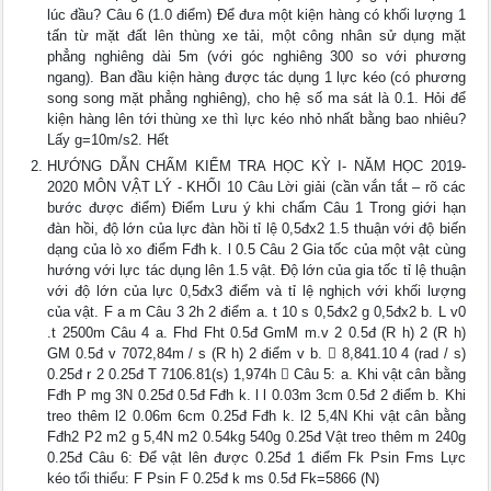
lúc đầu? Câu 6 (1.0 điểm) Để đưa một kiện hàng có khối lượng 1
tấn từ mặt đất lên thùng xe tải, một công nhân sử dụng mặt
phẳng nghiêng dài 5m (với góc nghiêng 300 so với phương
ngang). Ban đầu kiện hàng được tác dụng 1 lực kéo (có phương
song song mặt phẳng nghiêng), cho hệ số ma sát là 0.1. Hỏi để
kiện hàng lên tới thùng xe thì lực kéo nhỏ nhất bằng bao nhiêu?
Lấy g=10m/s2. Hết
HƯỚNG DẪN CHẤM KIỂM TRA HỌC KỲ I- NĂM HỌC 2019-
2020 MÔN VẬT LÝ - KHỐI 10 Câu Lời giải (cần vắn tắt – rõ các
bước được điểm) Điểm Lưu ý khi chấm Câu 1 Trong giới hạn
đàn hồi, độ lớn của lực đàn hồi tỉ lệ 0,5đx2 1.5 thuận với độ biến
dạng của lò xo điểm Fđh k. l 0.5 Câu 2 Gia tốc của một vật cùng
hướng với lực tác dụng lên 1.5 vật. Độ lớn của gia tốc tỉ lệ thuận
với độ lớn của lực 0,5đx3 điểm và tỉ lệ nghịch với khối lượng
của vật. F a m Câu 3 2h 2 điểm a. t 10 s 0,5đx2 g 0,5đx2 b. L v0
.t 2500m Câu 4 a. Fhd Fht 0.5đ GmM m.v 2 0.5đ (R h) 2 (R h)
GM 0.5đ v 7072,84m / s (R h) 2 điểm v b.  8,841.10 4 (rad / s)
0.25đ r 2 0.25đ T 7106.81(s) 1,974h  Câu 5: a. Khi vật cân bằng
Fđh P mg 3N 0.25đ 0.5đ Fđh k. l l 0.03m 3cm 0.5đ 2 điểm b. Khi
treo thêm l2 0.06m 6cm 0.25đ Fđh k. l2 5,4N Khi vật cân bằng
Fđh2 P2 m2 g 5,4N m2 0.54kg 540g 0.25đ Vật treo thêm m 240g
0.25đ Câu 6: Để vật lên được 0.25đ 1 điểm Fk Psin Fms Lực
kéo tổi thiểu: F Psin F 0.25đ k ms 0.5đ Fk=5866 (N)