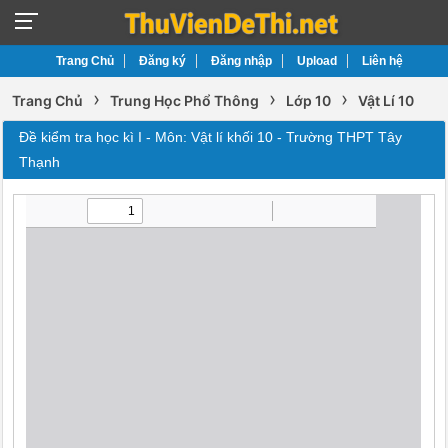
Trang Chủ
Đăng ký
Đăng nhập
Upload
Liên hệ
›
›
›
Trang Chủ
Trung Học Phổ Thông
Lớp 10
Vật Lí 10
Đề kiểm tra học kì I - Môn: Vật lí khối 10 - Trường THPT Tây
Thạnh