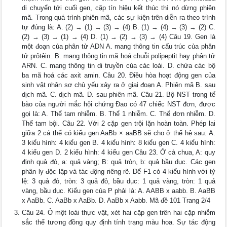
di chuyển tới cuối gen, cặp tín hiệu kết thúc thì nó dừng phiên
mã. Trong quá trình phiên mã, các sự kiện trên diễn ra theo trình
tự đúng là: A. (2) → (1) → (3) → (4) B. (1) → (4) → (3) → (2) C.
(2) → (3) → (1) → (4) D. (1) → (2) → (3) → (4) Câu 19. Gen là
một đoạn của phân tử ADN A. mang thông tin cấu trúc của phân
tử prôtêin. B. mang thông tin mã hoá chuỗi polipeptit hay phân tử
ARN. C. mang thông tin di truyền của các loài. D. chứa các bộ
ba mã hoá các axit amin. Câu 20. Điều hòa hoạt động gen của
sinh vật nhân sơ chủ yếu xảy ra ở giai đoạn A. Phiên mã B. sau
dịch mã. C. dịch mã. D. sau phiên mã. Câu 21. Bộ NST trong tế
bào của người mắc hội chứng Đao có 47 chiếc NST đơn, được
gọi là: A. Thể tam nhiễm. B. Thể 1 nhiễm. C. Thể đơn nhiễm. D.
Thể tam bội. Câu 22. Với 2 cặp gen trội lặn hoàn toàn. Phép lai
giữa 2 cá thể có kiểu gen AaBb × aaBB sẽ cho ở thế hệ sau: A.
3 kiểu hình: 4 kiểu gen B. 4 kiểu hình: 8 kiểu gen C. 4 kiểu hình:
4 kiểu gen D. 2 kiểu hình: 4 kiểu gen Câu 23. Ở cà chua, A: quy
định quả đỏ, a: quả vàng; B: quả tròn, b: quả bầu dục. Các gen
phân ly độc lập và tác động riêng rẽ. Để F1 có 4 kiểu hình với tỷ
lệ: 3 quả đỏ, tròn: 3 quả đỏ, bầu dục: 1 quả vàng, tròn: 1 quả
vàng, bầu dục. Kiểu gen của P phải là: A. AABB x aabb. B. AaBB
x AaBb. C. AaBb x AaBb. D. AaBb x Aabb. Mã đề 101 Trang 2/4
Câu 24. Ở một loài thực vật, xét hai cặp gen trên hai cặp nhiễm
sắc thể tương đồng quy định tính trạng màu hoa. Sự tác động