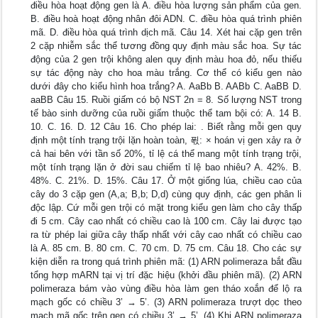
điều hòa hoạt động gen là A. điều hòa lượng sản phẩm của gen.
B. điều hoà hoạt động nhân đôi ADN. C. điều hòa quá trình phiên
mã. D. điều hòa quá trình dịch mã. Câu 14. Xét hai cặp gen trên
2 cặp nhiễm sắc thể tương đồng quy định màu sắc hoa. Sự tác
động của 2 gen trội không alen quy định màu hoa đỏ, nếu thiếu
sự tác động này cho hoa màu trắng. Cơ thể có kiểu gen nào
dưới đây cho kiểu hình hoa trắng? A. AaBb B. AABb C. AaBB D.
aaBB Câu 15. Ruồi giấm có bộ NST 2n = 8. Số lượng NST trong
tế bào sinh dưỡng của ruồi giấm thuộc thể tam bội có: A. 14 B.
10. C. 16. D. 12 Câu 16. Cho phép lai: . Biết rằng mỗi gen quy
định một tính trạng trội lặn hoàn toàn, 푃: × hoán vị gen xảy ra ở
cả hai bên với tần số 20%, tỉ lệ cá thể mang một tính trạng trội,
một tính trạng lặn ở đời sau chiếm tỉ lệ bao nhiêu? A. 42%. B.
48%. C. 21%. D. 15%. Câu 17. Ở một giống lúa, chiều cao của
cây do 3 cặp gen (A,a; B,b; D,d) cùng quy định, các gen phân li
độc lập. Cứ mỗi gen trội có mặt trong kiểu gen làm cho cây thấp
đi 5 cm. Cây cao nhất có chiều cao là 100 cm. Cây lai được tạo
ra từ phép lai giữa cây thấp nhất với cây cao nhất có chiều cao
là A. 85 cm. B. 80 cm. C. 70 cm. D. 75 cm. Câu 18. Cho các sự
kiện diễn ra trong quá trình phiên mã: (1) ARN polimeraza bắt đầu
tổng hợp mARN tại vị trí đặc hiệu (khởi đầu phiên mã). (2) ARN
polimeraza bám vào vùng điều hòa làm gen tháo xoắn để lộ ra
mạch gốc có chiều 3’ → 5’. (3) ARN polimeraza trượt dọc theo
mạch mã gốc trên gen có chiều 3’ → 5’. (4) Khi ARN polimeraza