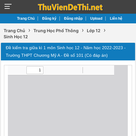
Trang Chủ
Đăng ký
Đăng nhập
Upload
Liên hệ
›
›
›
Trang Chủ
Trung Học Phổ Thông
Lớp 12
Sinh Học 12
Đề kiểm tra giữa kì 1 môn Sinh học 12 - Năm học 2022-2023 -
Trường THPT Chương Mỹ A - Đề số 101 (Có đáp án)