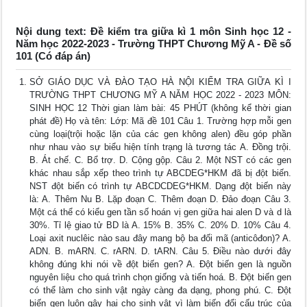
Nội dung text: Đề kiểm tra giữa kì 1 môn Sinh học 12 -
Năm học 2022-2023 - Trường THPT Chương Mỹ A - Đề số
101 (Có đáp án)
SỞ GIÁO DỤC VÀ ĐÀO TẠO HÀ NỘI KIỂM TRA GIỮA KÌ I
TRƯỜNG THPT CHƯƠNG MỸ A NĂM HỌC 2022 - 2023 MÔN:
SINH HỌC 12 Thời gian làm bài: 45 PHÚT (không kể thời gian
phát đề) Họ và tên: Lớp: Mã đề 101 Câu 1. Trường hợp mỗi gen
cùng loại(trội hoặc lặn của các gen không alen) đều góp phần
như nhau vào sự biểu hiện tính trạng là tương tác A. Đồng trội.
B. Át chế. C. Bổ trợ. D. Cộng gộp. Câu 2. Một NST có các gen
khác nhau sắp xếp theo trình tự ABCDEG*HKM đã bị đột biến.
NST đột biến có trình tự ABCDCDEG*HKM. Dạng đột biến này
là: A. Thêm Nu B. Lặp đoạn C. Thêm đoạn D. Đảo đoạn Câu 3.
Một cá thể có kiểu gen tần số hoán vị gen giữa hai alen D và d là
30%. Tỉ lệ giao tử BD là A. 15% B. 35% C. 20% D. 10% Câu 4.
Loại axit nuclêic nào sau đây mang bộ ba đối mã (anticôđon)? A.
ADN. B. mARN. C. rARN. D. tARN. Câu 5. Điều nào dưới đây
không đúng khi nói về đột biến gen? A. Đột biến gen là nguồn
nguyên liệu cho quá trình chọn giống và tiến hoá. B. Đột biến gen
có thể làm cho sinh vật ngày càng đa dạng, phong phú. C. Đột
biến gen luôn gây hại cho sinh vật vì làm biến đổi cấu trúc của