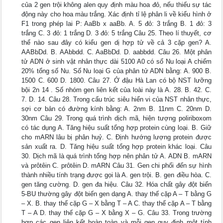
của 2 gen trội không alen quy định màu hoa đỏ, nếu thiếu sự tác
động này cho hoa màu trắng. Xác định tỉ lệ phân li về kiểu hình ở
F1 trong phép lai P: AaBb x aaBb. A. 5 đỏ: 3 trắng B. 1 đỏ: 3
trắng C. 3 đỏ: 1 trắng D. 3 đỏ: 5 trắng Câu 25. Theo lí thuyết, cơ
thể nào sau đây có kiểu gen dị hợp tử về cả 3 cặp gen? A.
AABbDd. B. AAbbdd. C. AaBbDd. D. aabbdd. Câu 26. Một phân
tử ADN ở sinh vật nhân thực dài 5100 A0 có số Nu loại A chiếm
20% tổng số Nu. Số Nu loại G của phân tử ADN bằng: A. 900 B.
1500 C. 600 D. 1800. Câu 27. Ở đậu Hà Lan có bộ NST lưỡng
bội 2n 14 . Số nhóm gen liên kết của loài này là A. 28. B. 42. C.
7. D. 14. Câu 28. Trong cấu trúc siêu hiển vi của NST nhân thực,
sợi cơ bản có đường kính bằng: A. 2nm B. 11nm C. 20nm D.
30nm Câu 29. Trong quá trình dịch mã, hiện tượng poliriboxom
có tác dụng A. Tăng hiệu suất tổng hợp protein cùng loại. B. Giữ
cho mARN lâu bị phân huỷ. C. Định hướng lượng protein được
sản xuất ra. D. Tăng hiệu suất tổng hợp protein khác loại. Câu
30. Dịch mã là quá trình tổng hợp nên phân tử A. ADN B. mARN
và prôtêin C. prôtêin D. mARN Câu 31. Gen chi phối đến sự hình
thành nhiều tính trạng được gọi là A. gen trội. B. gen điều hòa. C.
gen tăng cường. D. gen đa hiệu. Câu 32. Hóa chất gây đột biến
5-BU thường gây đột biến gen dạng A. thay thế cặp A – T bằng G
– X. B. thay thế cặp G – X bằng T – A C. thay thế cặp A – T bằng
T – A D. thay thế cặp G – X bằng X – G. Câu 33. Trong trường
hợp các gen liên kết hoàn toàn và mỗi gen quy định một tính