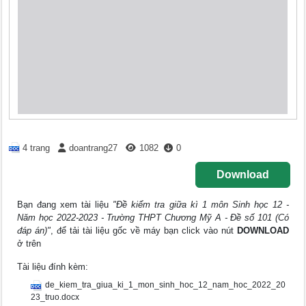
4 trang
doantrang27
1082
0
Download
Bạn đang xem tài liệu
"Đề kiểm tra giữa kì 1 môn Sinh học 12 -
Năm học 2022-2023 - Trường THPT Chương Mỹ A - Đề số 101 (Có
đáp án)"
, để tải tài liệu gốc về máy bạn click vào nút
DOWNLOAD
ở trên
Tài liệu đính kèm:
de_kiem_tra_giua_ki_1_mon_sinh_hoc_12_nam_hoc_2022_20
23_truo.docx