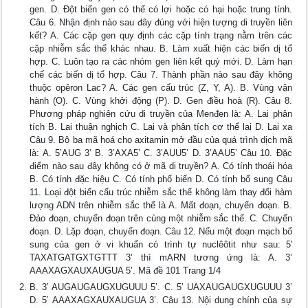
gen. D. Đột biến gen có thể có lợi hoặc có hại hoặc trung tính.
Câu 6. Nhận định nào sau đây đúng với hiện tượng di truyền liên
kết? A. Các cặp gen quy định các cặp tính trạng nằm trên các
cặp nhiễm sắc thể khác nhau. B. Làm xuất hiện các biến dị tổ
hợp. C. Luôn tạo ra các nhóm gen liên kết quý mới. D. Làm hạn
chế các biến dị tổ hợp. Câu 7. Thành phần nào sau đây không
thuộc opêron Lac? A. Các gen cấu trúc (Z, Y, A). B. Vùng vận
hành (O). C. Vùng khởi động (P). D. Gen điều hoà (R). Câu 8.
Phương pháp nghiên cứu di truyền của Menđen là: A. Lai phân
tích B. Lai thuận nghịch C. Lai và phân tích cơ thể lai D. Lai xa
Câu 9. Bộ ba mã hoá cho axitamin mở đầu của quá trình dịch mã
là: A. 5’AUG 3’ B. 3’AXA5’ C. 3’AUU5’ D. 3’AAU5’ Câu 10. Đặc
điểm nào sau đây không có ở mã di truyền? A. Có tính thoái hóa
B. Có tính đặc hiệu C. Có tính phổ biến D. Có tính bổ sung Câu
11. Loại đột biến cấu trúc nhiễm sắc thể không làm thay đổi hàm
lượng ADN trên nhiễm sắc thể là A. Mất đoạn, chuyển đoạn. B.
Đảo đoạn, chuyển đoạn trên cùng một nhiễm sắc thể. C. Chuyển
đoạn. D. Lặp đoạn, chuyển đoạn. Câu 12. Nếu một đoạn mạch bổ
sung của gen ở vi khuẩn có trình tự nuclêôtit như sau: 5'
TAXATGATGXTGTTT 3’ thì mARN tương ứng là: A. 3’
AAAXAGXAUXAUGUA 5’. Mã đề 101 Trang 1/4
B. 3’ AUGAUGAUGXUGUUU 5’. C. 5’ UAXAUGAUGXUGUUU 3’
D. 5’ AAAXAGXAUXAUGUA 3’. Câu 13. Nội dung chính của sự