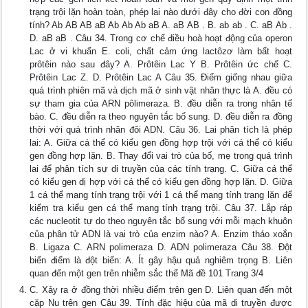
trạng trội lặn hoàn toàn, phép lai nào dưới đây cho đời con đồng
tính? Ab AB AB aB Ab Ab Ab aB A. aB AB . B. ab ab . C. aB Ab .
D. aB aB . Câu 34. Trong cơ chế điều hoà hoạt động của operon
Lac ở vi khuẩn E. coli, chất cảm ứng lactôzơ làm bất hoạt
prôtêin nào sau đây? A. Prôtêin Lac Y B. Prôtêin ức chế C.
Prôtêin Lac Z. D. Prôtêin Lac A Câu 35. Điểm giống nhau giữa
quá trình phiên mã và dịch mã ở sinh vật nhân thực là A. đều có
sự tham gia của ARN pôlimeraza. B. đều diễn ra trong nhân tế
bào. C. đều diễn ra theo nguyên tắc bổ sung. D. đều diễn ra đồng
thời với quá trình nhân đôi ADN. Câu 36. Lai phân tích là phép
lai: A. Giữa cá thể có kiểu gen đồng hợp trội với cá thể có kiểu
gen đồng hợp lặn. B. Thay đổi vai trò của bố, mẹ trong quá trình
lai để phân tích sự di truyền của các tính trạng. C. Giữa cá thể
có kiểu gen dị hợp với cá thể có kiểu gen đồng hợp lặn. D. Giữa
1 cá thể mang tính trạng trội với 1 cá thể mang tính trạng lặn để
kiểm tra kiểu gen cá thể mang tính trạng trội. Câu 37. Lắp ráp
các nucleotit tự do theo nguyên tắc bổ sung với mỗi mạch khuôn
của phân tử ADN là vai trò của enzim nào? A. Enzim tháo xoắn
B. Ligaza C. ARN polimeraza D. ADN polimeraza Câu 38. Đột
biến điểm là đột biến: A. Ít gây hậu quả nghiêm trọng B. Liên
quan đến một gen trên nhiễm sắc thể Mã đề 101 Trang 3/4
C. Xảy ra ở đồng thời nhiều điểm trên gen D. Liên quan đến một
cặp Nu trên gen Câu 39. Tính đặc hiệu của mã di truyền được