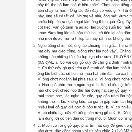
nầy thì tha hồ làm nhà ở bền chắc”. Chợt nghe tiếng 
tiên chạy lại hỏi: - Ông lão đến đây có việc gì ? -Tô
nầy, ông sẽ có tất cả. Nhưng về nhà, ông mới được m
chiếc hộp tỏa ra ngào ngạt làm ông thích quá. Ông lấy 
cột kèo, ván gỗ tuôn ra ào ào, lao xuống suối trôi mất
khác. Đưa ông lão cái hộp thứ hai, cô tiên lại căn dặn
nhà mới được mở ra ! Hộp lần nầy rất nhẹ, không thơm
Nghe tiếng chim hót, ông lão choàng tỉnh giấc. Thì ra đ
hạt cây mà gieo trồng, giống như lúa ngô vậy”. Chẳng 
không còn những túp lều lụp xụp như xưa. TRUYỆN C
(0,5 đ)M1 a. Có vài cây gỗ quý để cho gia đình mình 
c. Có thứ cây gỗ quý trên quê mình để dân làm nhà ở 
ông lão biết các cô tiên nữ múa hát trên đám cỏ xanh ? 
Vì ông chợt ngoảnh lại phía sau. d. Vì ông chợt nghe 
a. Hoa quả chín thơm ngào ngạt. b. Rất nhiều cột kèo,
nào cho biết chiếc hộp thứ hai đựng hạt cây gỗ quý ? 
mùi thơm nhẹ, lắc nghe lốc cốc, quý gấp trăm lần hộp
không thơm, lắc không kêu, có giá trị gấp trăm lần hộ
nhiều loại gỗ quý giá hơn ở hộp trước. b. Vì có nhiều
Vì có nhiều hạt cây để trồng nên rừng gỗ quý. 6. Dòn
làm đúng lời cô tiên dặn dò trong mơ. b. Muốn có rừng 
c. Muốn có rừng gỗ quý, phải tìm hạt cây để gieo trồng
nào dưới đây đồng nghĩa với từ bền chắc ? (1 đ) M2 a.