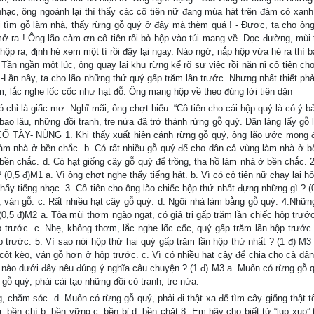
nhạc, ông ngoảnh lại thì thấy các cô tiên nữ đang múa hát trên đám cỏ xanh
i đi tìm gỗ làm nhà, thấy rừng gỗ quý ở đây mà thèm quá ! - Được, ta cho ông
ở ra ! Ông lão cảm ơn cô tiên rồi bỏ hộp vào túi mang về. Dọc đường, mùi
hộp ra, định hé xem một tí rồi đậy lại ngay. Nào ngờ, nắp hộp vừa hé ra thì 
. Tần ngần một lúc, ông quay lại khu rừng kể rõ sự việc rồi năn nỉ cô tiên ch
: -Lần nầy, ta cho lão những thứ quý gấp trăm lần trước. Nhưng nhất thiết ph
, lắc nghe lốc cốc như hạt đỗ. Ông mang hộp về theo đúng lời tiên dặn
ó chỉ là giấc mơ. Nghĩ mãi, ông chợt hiểu: “Cô tiên cho cái hộp quý là có ý b
bao lâu, những đồi tranh, tre nứa đã trở thành rừng gỗ quý. Dân làng lấy gỗ 
Ổ TÀY- NÙNG 1. Khi thấy xuất hiện cánh rừng gỗ quý, ông lão ước mong đ
làm nhà ở bền chắc. b. Có rất nhiều gỗ quý để cho dân cả vùng làm nhà ở b
bền chắc. d. Có hạt giống cây gỗ quý để trồng, tha hồ làm nhà ở bền chắc. 2
(0,5 đ)M1 a. Vì ông chợt nghe thấy tiếng hát. b. Vì có cô tiên nữ chạy lại hỏ
thấy tiếng nhạc. 3. Cô tiên cho ông lão chiếc hộp thứ nhất đựng những gì ? (
 ván gỗ. c. Rất nhiều hạt cây gỗ quý. d. Ngôi nhà làm bằng gỗ quý. 4.Những 
(0,5 đ)M2 a. Tỏa mùi thơm ngào ngạt, có giá trị gấp trăm lần chiếc hộp trước
 trước. c. Nhẹ, không thơm, lắc nghe lốc cốc, quý gấp trăm lần hộp trước.
p trước. 5. Vì sao nói hộp thứ hai quý gấp trăm lần hộp thứ nhất ? (1 đ) M3 
 cột kèo, ván gỗ hơn ở hộp trước. c. Vì có nhiều hạt cây để chia cho cả dân 
g nào dưới đây nêu đúng ý nghĩa câu chuyện ? (1 đ) M3 a. Muốn có rừng gỗ q
gỗ quý, phải cải tạo những đồi cỏ tranh, tre nứa.
, chăm sóc. d. Muốn có rừng gỗ quý, phải đi thật xa để tìm cây giống thật t
 bền chí b. bền vững c. bền bỉ d. bền chặt 8. Em hãy cho biết từ “lụp xụp” 