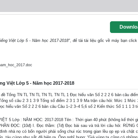
Downlo
iếng Việt Lớp 5 - Năm học 2017-2018"
, để tải tài liệu gốc về máy bạn click
_nam_hoc_2017.doc
ếng Việt Lớp 5 - Năm học 2017-2018
ề Tổng TN TL TN TL TN TL TN TL 1 Đọc hiểu văn Số 2 2 2 6 bản câu điểm
ố Tổng số câu 2 3 1 3 9 Tổng số điểm 2 3 1 3 9 Ma trận câu hỏi: Mức 1 Mức
hiểu văn Số 2 2 2 6 bản câu Câu 1–2 3–4 5,6 số 2 Kiến thức Số 1 1 1 3 ti
 5 Lớp : NĂM HỌC: 2017-2018 Tên : Thời gian 40 phút (không kể thời g
PHẦN ĐỌC: (10đ) I. Đọc thầm: (7đ) Đọc bài sau và trả lời câu hỏi: RỪN
đình nhà nọ có bốn người phải sống chui rúc trong gian lều ọp ẹp và chật c
n, táu cứng như sắt đã hiện ra. Ông nghĩ bụng: “Giá vùng ta cũng có những