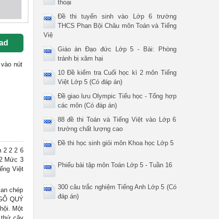
thoại
Đề thi tuyển sinh vào Lớp 6 trường
THCS Phan Bội Châu môn Toán và Tiếng
Việ
ad
Giáo án Đạo đức Lớp 5 - Bài: Phòng
tránh bị xâm hại
 vào nút
10 Đề kiểm tra Cuối học kì 2 môn Tiếng
Việt Lớp 5 (Có đáp án)
Đề giao lưu Olympic Tiểu học - Tổng hợp
các môn (Có đáp án)
88 đề thi Toán và Tiếng Việt vào Lớp 6
trường chất lượng cao
Đề thi học sinh giỏi môn Khoa học Lớp 5
 2 2 2 6
 2 Mức 3
Phiếu bài tập môn Toán Lớp 5 - Tuần 16
ếng Việt
300 câu trắc nghiệm Tiếng Anh Lớp 5 (Có
ian chép
đáp án)
G GỖ QUÝ
hội. Một
 thứ cây