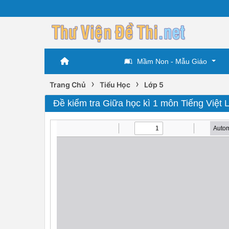
Mầm Non - Mẫu Giáo
›
›
Trang Chủ
Tiểu Học
Lớp 5
Đề kiểm tra Giữa học kì 1 môn Tiếng Việt