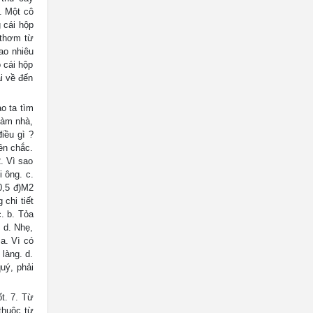
. Một cô
 cái hộp
 thơm từ
bao nhiêu
o cái hộp
ải về đến
ảo ta tìm
làm nhà,
iều gì ?
ền chắc.
. Vì sao
i ông. c.
0,5 đ)M2
chi tiết
. b. Tỏa
 d. Nhẹ,
a. Vì có
làng. d.
uý, phải
ốt. 7. Từ
thuộc từ