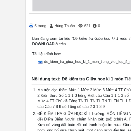
5 trang
Hùng Thuận
621
0
Bạn đang xem tài liệu
"Đề kiểm tra Giữa học kì 1 môn T
DOWNLOAD
ở trên
Tài liệu đính kèm:
de_kiem_tra_giua_hoc_ki_1_mon_tieng_viet_lop_5
Nội dung text: Đề kiểm tra Giữa học kì 1 môn Ti
Ma trận đọc thầm Mức 1 Mức 2 Mức 3 Mức 4 TT Chủ đ
2 Kiến thức Số 1 1 1 3 tiếng Việt câu Câu 1 1 1 3 s
Mức 4 TT Chủ đề Tổng TN TL TN TL TN TL TN TL 1 Đọc 
câu Câu 7 8 9 số Tổng số câu 2 3 1 3 9
ĐỀ KIỂM TRA GIỮA HỌC KÌ I Trường: MÔN TIẾNG VIỆT
đề) Điểm Điểm Người chấm Nhận xét: (số) (chữ) A. 
Xưa có vùng đất toàn đồi cỏ tranh hoặc tre nứa. Gia 
hôm, ông bố vừa chợp mắt, một cánh rừng đầy lim, sế