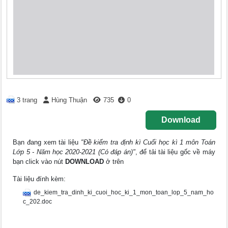
3 trang
Hùng Thuận
735
0
Download
Bạn đang xem tài liệu
"Đề kiểm tra định kì Cuối học kì 1 môn Toán
Lớp 5 - Năm học 2020-2021 (Có đáp án)"
, để tải tài liệu gốc về máy
bạn click vào nút
DOWNLOAD
ở trên
Tài liệu đính kèm:
de_kiem_tra_dinh_ki_cuoi_hoc_ki_1_mon_toan_lop_5_nam_ho
c_202.doc