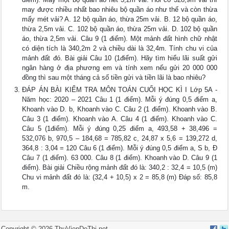
may được nhiều nhất bao nhiêu bộ quần áo như thế và còn thừa
mấy mét vải? A. 12 bộ quần áo, thừa 25m vải. B. 12 bộ quần áo,
thừa 2,5m vải. C. 102 bộ quần áo, thừa 25m vải. D. 102 bộ quần
áo, thừa 2,5m vải. Câu 9 (1 điểm). Một mảnh đất hình chữ nhật
có diện tích là 340,2m 2 và chiều dài là 32,4m. Tính chu vi của
mảnh đất đó. Bài giải Câu 10 (1điểm). Hãy tìm hiểu lãi suất gửi
ngân hàng ở địa phương em và tính xem nếu gửi 20 000 000
đồng thì sau một tháng cả số tiền gửi và tiền lãi là bao nhiêu?
ĐÁP ÁN BÀI KIỂM TRA MÔN TOÁN CUỐI HỌC KÌ I Lớp 5A -
Năm học: 2020 – 2021 Câu 1 (1 điểm). Mỗi ý đúng 0,5 điểm a,
Khoanh vào D. b, Khoanh vào C. Câu 2 (1 điểm). Khoanh vào B.
Câu 3 (1 điểm). Khoanh vào A. Câu 4 (1 điểm). Khoanh vào C.
Câu 5 (1điểm). Mỗi ý đúng 0,25 điểm a, 493,58 + 38,496 =
532,076 b, 970,5 – 184,68 = 785,82 c, 24,87 x 5,6 = 139,272 d,
364,8 : 3,04 = 120 Câu 6 (1 điểm). Mỗi ý đúng 0,5 điểm a, S b, Đ
Câu 7 (1 điểm). 63 000. Câu 8 (1 điểm). Khoanh vào D. Câu 9 (1
điểm). Bài giải Chiều rộng mảnh đất đó là: 340,2 : 32,4 = 10,5 (m)
Chu vi mảnh đất đó là: (32,4 + 10,5) x 2 = 85,8 (m) Đáp số: 85,8
m.
Copyright © 2026 ThuVienDeThi.net