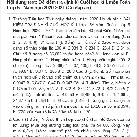
Nội dung text: Đề kiểm tra định kì Cuối học kì 1 môn Toán
Lớp 5 - Năm học 2020-2021 (Có đáp án)
Trường Tiểu học Thứ ngày tháng . năm 2020 Họ và tên : BÀI
KIỂM TRA ĐỊNH KÌ CUỐI HỌC KÌ I Lớp : 5A Môn : Toán - Lớp 5
Năm học: 2020 – 2021 Thời gian làm bài: 40 phút Điểm Nhận xét
của giáo viên * Khoanh vào chữ cái trước câu trả lời đúng (Câu
1, 2, 3, 4, 8): 34 Câu 1 (1 điểm). a, Hỗn số 2 được viết dưới
dạng số thập phân là: 100 A. 2,034 B. 0,234 C. 23,4 D. 2,34 b,
Chữ số 8 trong số 36,082 thuộc hàng nào? A. Hàng đơn vị B.
Hàng phần mười C. Hàng phần trăm D. Hàng phần nghìn Câu 2
(1 điểm). Trong các số: 69,54; 9,07; 105,8; 28,3. Số bé nhất là:
A. 69,54 B. 9,07 C. 105,8 D. 28,3 Câu 3 (1 điểm). Số thập phân
thích hợp để viết vào chỗ chấm của 6hm 2 47m2 = hm2 là: A.
6,0047 B. 6,047 C. 6,47 D. 0,647 Câu 4 (1 điểm). Tìm x, biết: x x
0,125 = 1,09. Vậy x là: A. 0,872 B. 87,2 C. 8,72 D. 872 Câu 5 (1
điểm). Đặt tính rồi tính: a, 493,58 + 38,496 b, 970,5 – 184,68 c,
24,87 x 5,6 d, 364,8 : 3,04 Câu 6 (1 điểm). Đúng ghi Đ, sai ghi S
vào ô trống: a. Tỉ số phần trăm của hai số 10,26 và 36 là 2,85%.
b. 65% của một số là 78. Vậy số đó là: 120.
Câu 7 (1 điểm). Viết số thích hợp vào chỗ chấm để được câu trả
lời đúng: Mua 3kg đường cùng loại phải trả 54 000 đồng. Vậy
mua 6,5kg đường như thế phải trả nhiều hơn đồng. Câu 8 (1
điểm). May một bộ quần áo hết 3,2m vải. Hỏi có 328,9m vải thì