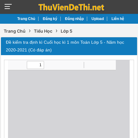
Trang Chủ
Đăng ký
Đăng nhập
Upload
Liên hệ
›
›
Trang Chủ
Tiểu Học
Lớp 5
Đề kiểm tra định kì Cuối học kì 1 môn Toán Lớp 5 - Năm học
2020-2021 (Có đáp án)