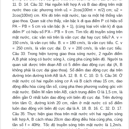
11. D. 14. Câu 32: Hai nguồn kết hợp A và B dao động trên mặt
nước theo các phương trình u1 = 2cos(100πt + π/2) cm; u2 =
2cos(100πt) cm. Khi đó trên mặt nước, tạo ra một hệ thống vân
giao thoa. Quan sát cho thấy, vân bậc k đi qua điểm P có hiệu số
PA – PB = 5 cm và vân bậc (k + 1), (cùng loại với vân k) đi qua
điểm P′ có hiệu số P′A – P′B = 9 cm. Tìm tốc độ truyền sóng trên
mặt nước, các vân nói trên là vân cực đại hay cực tiểu? A. v =
150 cm/s, là vân cực tiểu. B. v = 180 cm/s, là vân cực tiểu. C. v
= 250 cm/s, là vân cực đại. D. v = 200 cm/s, là vân cực tiểu.
Câu 33: Trong hiện tượng giao thoa sóng nước, 2 nguồn điểm
A,B phát sóng có bước sóng λ, cùng pha cùng biên độ. Người ta
quan sát được trên đoạn AB có 5 điểm dao động cực đại (A, B
không phải là cực đại giao thoa). Số điểm dao động cực đại trên
đường tròn đường kính AB là A. 12. B. 8. C. 10. D. 5. Câu 34: Ở
mặt nước có hai nguồn sóng cơ A và B cách nhau 15 cm, dao
động điều hòa cùng tần số, cùng pha theo phương vuông góc với
mặt nước. Điểm M nằm trên AB, cách trung điểm O là 1,5 cm, là
điểm gần O nhất luôn dao động với biên độ cực đại. Trên đường
tròn tâm O, đường kính 20 cm, nằm ở mặt nước có số điểm
luôn dao động với biên độ cực đại là A. 18. B. 16. C. 32. D. 17.
Câu 35: Thực hiện giao thoa trên mặt nước với hai nguồn sóng
kết hợp A, B cách nhau 20cm dao động điều hòa cùng pha, cùng
tần số f = 40Hz. Tốc độ truyền sóng trên mặt nước là 1,2m/s.