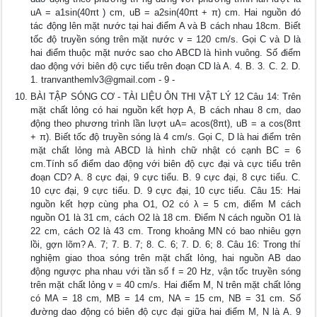
uA = a1sin(40πt ) cm, uB = a2sin(40πt + π) cm. Hai nguồn đó
tác động lên mặt nước tại hai điểm A và B cách nhau 18cm. Biết
tốc độ truyền sóng trên mặt nước v = 120 cm/s. Gọi C và D là
hai điểm thuộc mặt nước sao cho ABCD là hình vuông. Số điểm
dao động với biên độ cực tiểu trên đoạn CD là A. 4. B. 3. C. 2. D.
1.
tranvanthemlv3@gmail.com
- 9 -
BÀI TẬP SÓNG CƠ - TÀI LIỆU ÔN THI VẬT LÝ 12 Câu 14: Trên
mặt chất lỏng có hai nguồn kết hợp A, B cách nhau 8 cm, dao
động theo phương trình lần lượt uA= acos(8πt), uB = a cos(8πt
+ π). Biết tốc độ truyền sóng là 4 cm/s. Gọi C, D là hai điểm trên
mặt chất lỏng mà ABCD là hình chữ nhật có cạnh BC = 6
cm.Tính số điểm dao động với biên độ cực đại và cực tiểu trên
đoạn CD? A. 8 cực đại, 9 cực tiểu. B. 9 cực đại, 8 cực tiểu. C.
10 cực đại, 9 cực tiểu. D. 9 cực đại, 10 cực tiểu. Câu 15: Hai
nguồn kết hợp cùng pha O1, O2 có λ = 5 cm, điểm M cách
nguồn O1 là 31 cm, cách O2 là 18 cm. Điểm N cách nguồn O1 là
22 cm, cách O2 là 43 cm. Trong khoảng MN có bao nhiêu gợn
lồi, gợn lõm? A. 7; 7. B. 7; 8. C. 6; 7. D. 6; 8. Câu 16: Trong thí
nghiệm giao thoa sóng trên mặt chất lỏng, hai nguồn AB dao
động ngược pha nhau với tần số f = 20 Hz, vận tốc truyền sóng
trên mặt chất lỏng v = 40 cm/s. Hai điểm M, N trên mặt chất lỏng
có MA = 18 cm, MB = 14 cm, NA = 15 cm, NB = 31 cm. Số
đường dao động có biên độ cực đại giữa hai điểm M, N là A. 9