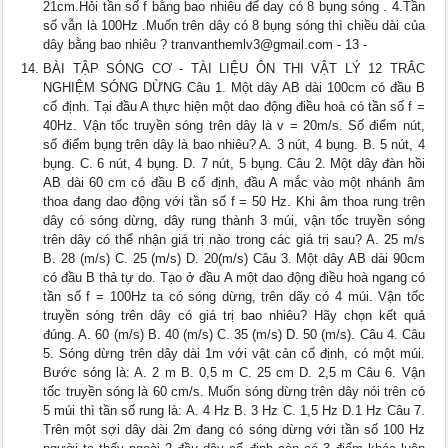
21cm.Hỏi tần số f bằng bao nhiêu để day có 8 bụng sóng . 4.Tần
số vẫn là 100Hz .Muốn trên dây có 8 bụng sóng thì chiều dài của
dây bằng bao nhiêu ?
tranvanthemlv3@gmail.com
- 13 -
BÀI TẬP SÓNG CƠ - TÀI LIỆU ÔN THI VẬT LÝ 12 TRẮC
NGHIỆM SÓNG DỪNG Câu 1. Một dây AB dài 100cm có đầu B
cố định. Tại đầu A thực hiện một dao động điều hoà có tần số f =
40Hz. Vận tốc truyền sóng trên dây là v = 20m/s. Số điểm nút,
số điểm bụng trên dây là bao nhiêu? A. 3 nút, 4 bụng. B. 5 nút, 4
bụng. C. 6 nút, 4 bụng. D. 7 nút, 5 bụng. Câu 2. Một dây đàn hồi
AB dài 60 cm có đầu B cố định, đầu A mắc vào một nhánh âm
thoa đang dao động với tần số f = 50 Hz. Khi âm thoa rung trên
dây có sóng dừng, dây rung thành 3 múi, vận tốc truyền sóng
trên dây có thể nhận giá trị nào trong các giá trị sau? A. 25 m/s
B. 28 (m/s) C. 25 (m/s) D. 20(m/s) Câu 3. Một dây AB dài 90cm
có đầu B thả tự do. Tạo ở đầu A một dao động điều hoà ngang có
tần số f = 100Hz ta có sóng dừng, trên dãy có 4 múi. Vận tốc
truyền sóng trên dây có giá trị bao nhiêu? Hãy chọn kết quả
đúng. A. 60 (m/s) B. 40 (m/s) C. 35 (m/s) D. 50 (m/s). Câu 4. Câu
5. Sóng dừng trên dây dài 1m với vật cản cố định, có một múi.
Bước sóng là: A. 2 m B. 0,5 m C. 25 cm D. 2,5 m Câu 6. Vận
tốc truyền sóng là 60 cm/s. Muốn sóng dừng trên dây nói trên có
5 múi thì tần số rung là: A. 4 Hz B. 3 Hz C. 1,5 Hz D.1 Hz Câu 7.
Trên một sợi dây dài 2m đang có sóng dừng với tần số 100 Hz