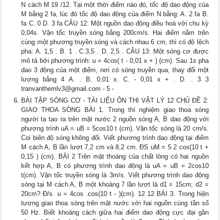
N cách M 19 /12. Tại một thời điểm nào đó, tốc độ dao động của
M bằng 2 fa, lúc đó tốc độ dao động của điểm N bằng: A. 2 fa B.
fa C. 0 D. 3 fa CÂU 12: Một nguồn dao động điều hoà với chu kỳ
0,04s. Vận tốc truyền sóng bằng 200cm/s. Hai điểm nằm trên
cùng một phương truyền sóng và cách nhau 6 cm, thì có độ lệch
pha: A. 1,5 . B. 1 . C.3,5 . D. 2,5 . CÂU 13: Một sóng cơ được
mô tả bởi phương trình: u = 4cos( t - 0,01 x + ) (cm). Sau 1s pha
dao 3 động của một điểm, nơi có sóng truyền qua, thay đổi một
lượng bằng 4 A. . B. 0,01 x. C. - 0,01 x + . D. . 3 3
tranvanthemlv3@gmail.com
- 5 -
BÀI TẬP SÓNG CƠ - TÀI LIỆU ÔN THI VẬT LÝ 12 CHỦ ĐỀ 2:
GIAO THOA SÓNG BÀI 1. Trong thí nghiệm giao thoa sóng
người ta tạo ra trên mặt nước 2 nguồn sóng A, B dao động với
phương trình uA = uB = 5cos10 t (cm). Vận tốc sóng là 20 cm/s.
Coi biên độ sóng không đổi. Viết phương trình dao động tại điểm
M cách A, B lần lượt 7,2 cm và 8,2 cm. ĐS uM = 5 2 cos(10 t +
0,15 ) (cm). BÀI 2 Trên mặt thoáng của chất lỏng có hai nguồn
kết hợp A, B có phương trình dao động là uA = uB = 2cos10
t(cm). Vận tốc truyền sóng là 3m/s. Viết phương trình dao động
sóng tại M cách A, B một khoảng 7 lần lượt là d1 = 15cm; d2 =
20cm? Đ/s. u = 4cos .cos(10 t - )(cm). 12 12 BÀI 3. Trong hiện
tượng giao thoa sóng trên mặt nước với hai nguồn cùng tần số
50 Hz. Biết khoảng cách giữa hai điểm dao động cực đại gần