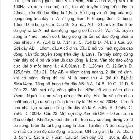
dài 1,2m không giãn, đầu B cố định, đầu A dao động với f =
100Hz và xem như một nút, tốc độ truyền sóng trên dây là
40m/s, biên độ dao động là 1,5cm. Số bụng và bề rộng của một
bụng sóng trên dây là : A. 7 bụng, 6cm. B. 6 bụng, 3cm. C. bụng,
1,5cm D. 6 bụng, 6cm. Câu 19. Sợi dây AB = 21cm với đầu B tự
do gây ra tại A một dao động ngang có tần số f. Vận tốc truyền
sóng là 4m/s, muốn có 8 bụng sóng thì tần số dao động phải là
bao nhiêu ? A. 71,4Hz B. 7,14Hz. C. 714Hz D. 74,1Hz Câu 20.
Sợi dây AB = 10cm, đầu A cố định. Đầu B nối với một nguồn dao
động, vận tốc truyền sóng trên đây là 1m/s. Ta thấy sóng dừng
trên dây có 4 bó và biên độ dao động là 1cm. Vận tốc dao động
cực đại ở một bụng là : A.0,01m/s. B. 1,26m/s. C. 12,6m/s D.
125,6m/s. Câu 21. Dây AB = 40cm căng ngang, 2 đầu cố định,
khi có sóng dừng thì tại M là bụng thứ 4 (kể từ B),biết
BM=14cm. Tổng số bụng trên dây AB là A. 14 B. 10 C. 12 D. 8
Câu 22. Một sợi dây căng giữa hai điểm cố định cách nhau
75cm. Người ta tạo sóng dừng trên dây. Hai tần số gần nhau
nhất cùng tạo ra sóng dừng trên dây là 150Hz và 200Hz. Tần số
nhỏ nhất tạo ra sóng dừng trên dây đó là A. 50Hz B. 125Hz C.
75Hz D. 100Hz. Câu 23. Một sợi dây đàn hồi OM = 90cm có hai
đầu cố định. Khi được kích thích thì trên dây có sóng dừng với 3
bó sóng. Biện độ tại bụng sóng là 3cm. Tại điểm N trên dây gần
O nhất có biên độ dao động là 1,5cm. ON có giá trị là : A. 10cm
B. 5cm C. 52cm D. 7,5cm. Câu 24. Sợi dây OB = 10cm, đầu B