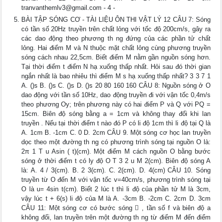
tranvanthemlv3@gmail.com
- 4 -
BÀI TẬP SÓNG CƠ - TÀI LIỆU ÔN THI VẬT LÝ 12 CÂU 7: Sóng
có tần số 20Hz truyền trên chất lỏng với tốc độ 200cm/s, gây ra
các dao động theo phương th ng đứng của các phần tử chất
lỏng. Hai điểm M và N thuộc mặt chất lỏng cùng phương truyền
sóng cách nhau 22,5cm. Biết điểm M nằm gần nguồn sóng hơn.
Tại thời điểm t điểm N hạ xuống thấp nhất. Hỏi sau đó thời gian
ngắn nhất là bao nhiêu thì điểm M s hạ xuống thấp nhất? 3 3 7 1
A. ()s B. ()s C. ()s D. ()s 20 80 160 160 CÂU 8: Nguồn sóng ở O
dao động với tần số 10Hz, dao động truyền đi với vận tốc 0,4m/s
theo phương Oy; trên phương này có hai điểm P và Q với PQ =
15cm. Biên độ sóng bằng a = 1cm và không thay đổi khi lan
truyền . Nếu tại thời điểm t nào đó P có li độ 1cm thì li độ tại Q là
A. 1cm B. -1cm C. 0 D. 2cm CÂU 9. Một sóng cơ học lan truyền
dọc theo một đường th ng có phương trình sóng tại nguồn O là:
2π 1 T u Asin ( t)(cm). Một điểm M cách nguồn O bằng bước
sóng ở thời điểm t có ly độ O T 3 2 u M 2(cm). Biên độ sóng A
là: A. 4 / 3(cm). B. 2 3(cm). C. 2(cm). D. 4(cm) CÂU 10. Sóng
truyền từ O đến M với vận tốc v=40cm/s, phương trình sóng tại
O là u= 4sin t(cm). Biết 2 lúc t thì li độ của phần tử M là 3cm,
vậy lúc t + 6(s) li độ của M là A. -3cm B. -2cm C. 2cm D. 3cm
CÂU 11: Một sóng cơ có bước sóng  , tần số f và biên độ a
không đổi, lan truyền trên một đường th ng từ điểm M đến điểm