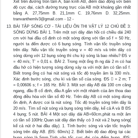
Xét trên đường tròn tâm A, bán kính AB, điểm dao động với biên
độ cực đại, cách đường trung trực của AB một khoảng gần nhất
bằng A. 27,75mm B. 21,1mm C. 19,76mm D. 32,25mm.
tranvanthemlv3@gmail.com
- 12 -
BÀI TẬP SÓNG CƠ - TÀI LIỆU ÔN THI VẬT LÝ 12 CHỦ ĐỀ 3:
SÓNG DỪNG BÀI 1. Trên một sợi dây đàn hồi có chiều dài 240
cm với hai đầu cố định có một sóng dừng với tần số f = 50 Hz,
người ta đếm được có 6 bụng sóng. Tính vận tốc truyền sóng
trên dây. Nếu vận tốc truyền sóng v = 40 m/s và trên dây có
sóng dừng với 12 bụng sóng thì chu kỳ sóng là bao nhiêu? ĐS v
= 40 m/s; T’ = 0,01 s. BÀI 2. Trong một ống th ng dài 2 m có hai
đầu hở có hiện tượng sóng dừng xảy ra với một âm có tần số f.
Biết trong ống có hai nút sóng và tốc độ truyền âm là 330 m/s.
Xác định bước sóng, chu kì và tần số của sóng. ĐS  = 2 m; T
= 0,00606 s; f = 165 Hz. BÀI 3. Một sợi dây AB dài 100 cm căng
ngang, đầu B cố định, đầu A gắn với một nhánh của âm thoa dao
động điều hòa với tần số 40 Hz. Trên dây AB có một sóng dừng
ổn định, A được coi là nút sóng. Tốc độ truyền sóng trên dây là
20 m/s. Tìm số nút sóng và bụng sóng trên dây, kể cả A và B ĐS
4 bụng; 5 nút. BÀI 4 Một sợi dây dài AB=60cm,phát ra một âm
có tần số 100Hz.Quan sát dây đàn thấy có 3 nút và 2 bụng sóng(
kể cả nút ở hai đầu dây). 1. Tính bước sóng và vận tốc truyền
sóng trên dây AB. (ĐS: 60m/s) 2. Biết biên độ dao động tại các
bụng sóng là 5mm.Tính vận tốc cực đại của điểm bụng. (ĐS: