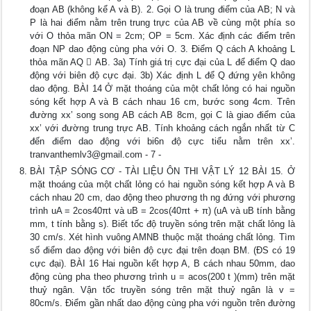
đoạn AB (không kể A và B). 2. Gọi O là trung điểm của AB; N và
P là hai điểm nằm trên trung trực của AB về cùng một phía so
với O thỏa mãn ON = 2cm; OP = 5cm. Xác định các điểm trên
đoạn NP dao động cùng pha với O. 3. Điểm Q cách A khoảng L
thỏa mãn AQ  AB. 3a) Tính giá trị cực đại của L để điểm Q dao
động với biên độ cực đại. 3b) Xác định L để Q đứng yên không
dao động. BÀI 14 Ở mặt thoáng của một chất lỏng có hai nguồn
sóng kết hợp A và B cách nhau 16 cm, bước song 4cm. Trên
đường xx’ song song AB cách AB 8cm, gọi C là giao điểm của
xx’ với đường trung trực AB. Tính khoảng cách ngắn nhất từ C
đến điểm dao động với bi6n độ cực tiểu nằm trên xx’.
tranvanthemlv3@gmail.com
- 7 -
BÀI TẬP SÓNG CƠ - TÀI LIỆU ÔN THI VẬT LÝ 12 BÀI 15. Ở
mặt thoáng của một chất lỏng có hai nguồn sóng kết hợp A và B
cách nhau 20 cm, dao động theo phương th ng đứng với phương
trình uA = 2cos40πt và uB = 2cos(40πt + π) (uA và uB tính bằng
mm, t tính bằng s). Biết tốc độ truyền sóng trên mặt chất lỏng là
30 cm/s. Xét hình vuông AMNB thuộc mặt thoáng chất lỏng. Tìm
số điểm dao động với biên độ cực đại trên đoạn BM. (ĐS có 19
cực đại). BÀI 16 Hai nguồn kết hợp A, B cách nhau 50mm, dao
động cùng pha theo phương trình u = acos(200 t )(mm) trên mặt
thuỷ ngân. Vận tốc truyền sóng trên mặt thuỷ ngân là v =
80cm/s. Điểm gần nhất dao động cùng pha với nguồn trên đường