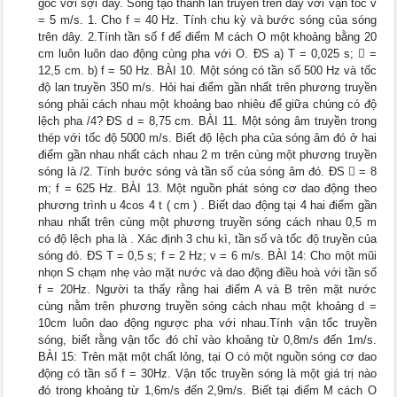
góc với sợi dây. Sóng tạo thành lan truyền trên dây với vận tốc v
= 5 m/s. 1. Cho f = 40 Hz. Tính chu kỳ và bước sóng của sóng
trên dây. 2.Tính tần số f để điểm M cách O một khoảng bằng 20
cm luôn luôn dao động cùng pha với O. ĐS a) T = 0,025 s;  =
12,5 cm. b) f = 50 Hz. BÀI 10. Một sóng có tần số 500 Hz và tốc
độ lan truyền 350 m/s. Hỏi hai điểm gần nhất trên phương truyền
sóng phải cách nhau một khoảng bao nhiêu để giữa chúng có độ
lệch pha /4? ĐS d = 8,75 cm. BÀI 11. Một sóng âm truyền trong
thép với tốc độ 5000 m/s. Biết độ lệch pha của sóng âm đó ở hai
điểm gần nhau nhất cách nhau 2 m trên cùng một phương truyền
sóng là /2. Tính bước sóng và tần số của sóng âm đó. ĐS  = 8
m; f = 625 Hz. BÀI 13. Một nguồn phát sóng cơ dao động theo
phương trình u 4cos 4 t ( cm ) . Biết dao động tại 4 hai điểm gần
nhau nhất trên cùng một phương truyền sóng cách nhau 0,5 m
có độ lệch pha là . Xác định 3 chu kì, tần số và tốc độ truyền của
sóng đó. ĐS T = 0,5 s; f = 2 Hz; v = 6 m/s. BÀI 14: Cho một mũi
nhọn S chạm nhẹ vào mặt nước và dao động điều hoà với tần số
f = 20Hz. Người ta thấy rằng hai điểm A và B trên mặt nước
cùng nằm trên phương truyền sóng cách nhau một khoảng d =
10cm luôn dao động ngược pha với nhau.Tính vận tốc truyền
sóng, biết rằng vận tốc đó chỉ vào khoảng từ 0,8m/s đến 1m/s.
BÀI 15: Trên mặt một chất lỏng, tại O có một nguồn sóng cơ dao
động có tần số f = 30Hz. Vận tốc truyền sóng là một giá trị nào
đó trong khoảng từ 1,6m/s đến 2,9m/s. Biết tại điểm M cách O