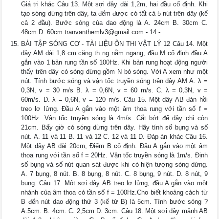
Giá trị khác Câu 13. Một sợi dây dài 1,2m, hai đầu cố định. Khi
tạo sóng dừng trên dây, ta đếm được có tất cả 5 nút trên dây (kể
cả 2 đầu). Bước sóng của dao động là A. 24cm B. 30cm C.
48cm D. 60cm
tranvanthemlv3@gmail.com
- 14 -
BÀI TẬP SÓNG CƠ - TÀI LIỆU ÔN THI VẬT LÝ 12 Câu 14. Một
dây AM dài 1,8 cm căng th ng nằm ngang, đầu M cố định đầu A
gắn vào 1 bản rung tần số 100Hz. Khi bản rung hoạt động người
thấy trên dây có sóng dừng gồm N bó sóng. Với A xem như một
nút. Tính bước sóng và vận tốc truyền sóng trên dây AM A. λ =
0,3N, v = 30 m/s B. λ = 0,6N, v = 60 m/s. C. λ = 0,3N, v =
60m/s. D. λ = 0,6N, v = 120 m/s. Câu 15. Một dây AB đàn hồi
treo lơ lửng. Đầu A gắn vào một âm thoa rung với tần số f =
100Hz. Vận tốc truyền sóng là 4m/s. Cắt bớt để dây chỉ còn
21cm. Bấy giờ có sóng dừng trên dây. Hãy tính số bụng và số
nút. A. 11 và 11 B. 11 và 12 C. 12 và 11 D. Đáp án khác Câu 16.
Một dây AB dài 20cm, Điểm B cố định. Đầu A gắn vào một âm
thoa rung với tần số f = 20Hz. Vận tốc truyền sóng là 1m/s. Định
số bụng và số nút quan sát được khi có hiện tượng sóng dừng.
A. 7 bụng, 8 nút. B. 8 bụng, 8 nút. C. 8 bụng, 9 nút. D. 8 nút, 9
bụng. Câu 17. Một sợi dây AB treo lơ lửng, đầu A gắn vào một
nhánh của âm thoa có tần số f = 100Hz.Cho biết khoảng cách từ
B đến nút dao động thứ 3 (kể từ B) là 5cm. Tính bước sóng ?
A.5cm. B. 4cm. C. 2,5cm D. 3cm. Câu 18. Một sợi dây mảnh AB