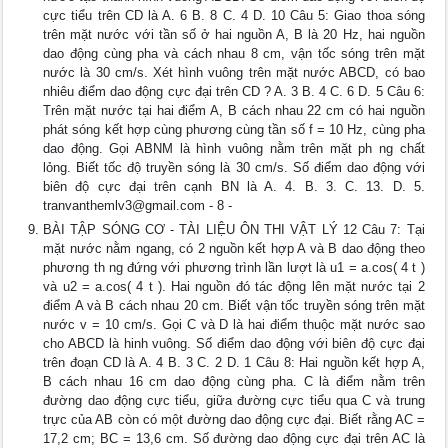
cực tiểu trên CD là A. 6 B. 8 C. 4 D. 10 Câu 5: Giao thoa sóng
trên mặt nước với tần số ở hai nguồn A, B là 20 Hz, hai nguồn
dao động cùng pha và cách nhau 8 cm, vận tốc sóng trên mặt
nước là 30 cm/s. Xét hình vuông trên mặt nước ABCD, có bao
nhiêu điểm dao động cực đại trên CD ? A. 3 B. 4 C. 6 D. 5 Câu 6:
Trên mặt nước tại hai điểm A, B cách nhau 22 cm có hai nguồn
phát sóng kết hợp cùng phương cùng tần số f = 10 Hz, cùng pha
dao động. Gọi ABNM là hình vuông nằm trên mặt ph ng chất
lỏng. Biết tốc độ truyền sóng là 30 cm/s. Số điểm dao động với
biên độ cực đại trên cạnh BN là A. 4. B. 3. C. 13. D. 5.
tranvanthemlv3@gmail.com
- 8 -
BÀI TẬP SÓNG CƠ - TÀI LIỆU ÔN THI VẬT LÝ 12 Câu 7: Tại
mặt nước nằm ngang, có 2 nguồn kết hợp A và B dao động theo
phương th ng đứng với phương trình lần lượt là u1 = a.cos( 4 t )
và u2 = a.cos( 4 t ). Hai nguồn đó tác động lên mặt nước tại 2
điểm A và B cách nhau 20 cm. Biết vận tốc truyền sóng trên mặt
nước v = 10 cm/s. Gọi C và D là hai điểm thuộc mặt nước sao
cho ABCD là hinh vuông. Số điểm dao động với biên độ cực đại
trên đoạn CD là A. 4 B. 3 C. 2 D. 1 Câu 8: Hai nguồn kết hợp A,
B cách nhau 16 cm dao động cùng pha. C là điểm nằm trên
đường dao động cực tiểu, giữa đường cực tiểu qua C và trung
trực của AB còn có một đường dao động cực đại. Biết rằng AC =
17,2 cm; BC = 13,6 cm. Số đường dao động cực đại trên AC là