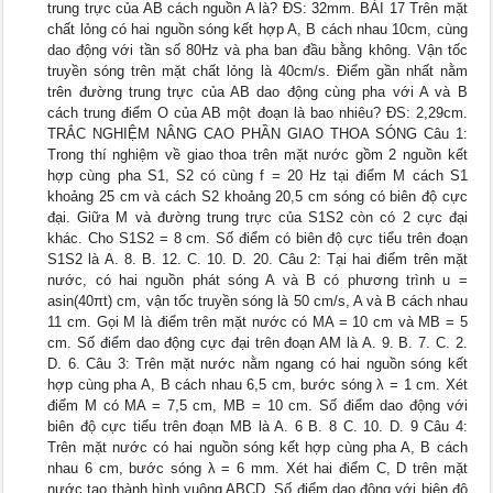
trung trực của AB cách nguồn A là? ĐS: 32mm. BÀI 17 Trên mặt
chất lỏng có hai nguồn sóng kết hợp A, B cách nhau 10cm, cùng
dao động với tần số 80Hz và pha ban đầu bằng không. Vận tốc
truyền sóng trên mặt chất lỏng là 40cm/s. Điểm gần nhất nằm
trên đường trung trực của AB dao động cùng pha với A và B
cách trung điểm O của AB một đoạn là bao nhiêu? ĐS: 2,29cm.
TRẮC NGHIỆM NÂNG CAO PHẦN GIAO THOA SÓNG Câu 1:
Trong thí nghiệm về giao thoa trên mặt nước gồm 2 nguồn kết
hợp cùng pha S1, S2 có cùng f = 20 Hz tại điểm M cách S1
khoảng 25 cm và cách S2 khoảng 20,5 cm sóng có biên độ cực
đại. Giữa M và đường trung trực của S1S2 còn có 2 cực đại
khác. Cho S1S2 = 8 cm. Số điểm có biên độ cực tiểu trên đoạn
S1S2 là A. 8. B. 12. C. 10. D. 20. Câu 2: Tại hai điểm trên mặt
nước, có hai nguồn phát sóng A và B có phương trình u =
asin(40πt) cm, vận tốc truyền sóng là 50 cm/s, A và B cách nhau
11 cm. Gọi M là điểm trên mặt nước có MA = 10 cm và MB = 5
cm. Số điểm dao động cực đại trên đoạn AM là A. 9. B. 7. C. 2.
D. 6. Câu 3: Trên mặt nước nằm ngang có hai nguồn sóng kết
hợp cùng pha A, B cách nhau 6,5 cm, bước sóng λ = 1 cm. Xét
điểm M có MA = 7,5 cm, MB = 10 cm. Số điểm dao động với
biên độ cực tiểu trên đoạn MB là A. 6 B. 8 C. 10. D. 9 Câu 4:
Trên mặt nước có hai nguồn sóng kết hợp cùng pha A, B cách
nhau 6 cm, bước sóng λ = 6 mm. Xét hai điểm C, D trên mặt
nước tạo thành hình vuông ABCD. Số điểm dao động với biên độ