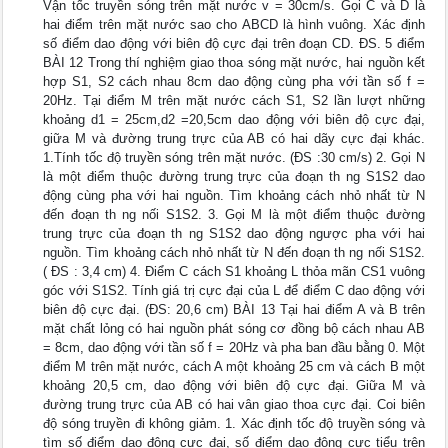
Vận tốc truyền sóng trên mặt nước v = 30cm/s. Gọi C và D là
hai điểm trên mặt nước sao cho ABCD là hình vuông. Xác định
số điểm dao động với biên độ cực đại trên đoạn CD. ĐS. 5 điểm
BÀI 12 Trong thí nghiệm giao thoa sóng mặt nước, hai nguồn kết
hợp S1, S2 cách nhau 8cm dao động cùng pha với tần số f =
20Hz. Tại điểm M trên mặt nước cách S1, S2 lần lượt những
khoảng d1 = 25cm,d2 =20,5cm dao động với biên độ cực đại,
giữa M và đường trung trực của AB có hai dãy cực đại khác.
1.Tính tốc độ truyền sóng trên mặt nước. (ĐS :30 cm/s) 2. Gọi N
là một điểm thuộc đường trung trực của đoạn th ng S1S2 dao
động cùng pha với hai nguồn. Tìm khoảng cách nhỏ nhất từ N
đến đoạn th ng nối S1S2. 3. Gọi M là một điểm thuộc đường
trung trực của đoạn th ng S1S2 dao động ngược pha với hai
nguồn. Tìm khoảng cách nhỏ nhất từ N đến đoạn th ng nối S1S2.
( ĐS : 3,4 cm) 4. Điểm C cách S1 khoảng L thỏa mãn CS1 vuông
góc với S1S2. Tính giá trị cực đại của L để điểm C dao động với
biên độ cực đại. (ĐS: 20,6 cm) BÀI 13 Tại hai điểm A và B trên
mặt chất lỏng có hai nguồn phát sóng cơ đồng bộ cách nhau AB
= 8cm, dao động với tần số f = 20Hz và pha ban đầu bằng 0. Một
điểm M trên mặt nước, cách A một khoảng 25 cm và cách B một
khoảng 20,5 cm, dao động với biên độ cực đại. Giữa M và
đường trung trực của AB có hai vân giao thoa cực đại. Coi biên
độ sóng truyền đi không giảm. 1. Xác định tốc độ truyền sóng và
tìm số điểm dao động cực đại, số điểm dao động cực tiểu trên