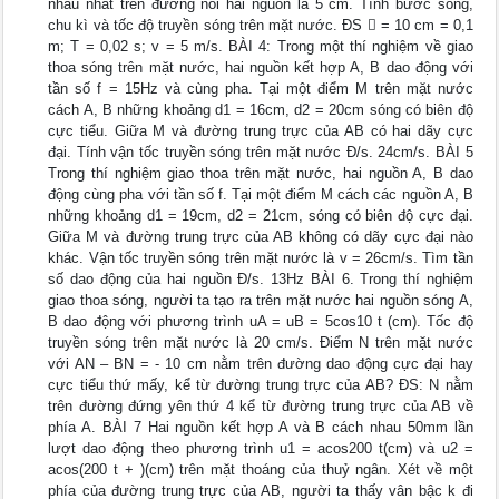
nhau nhất trên đường nối hai nguồn là 5 cm. Tính bước sóng,
chu kì và tốc độ truyền sóng trên mặt nước. ĐS  = 10 cm = 0,1
m; T = 0,02 s; v = 5 m/s. BÀI 4: Trong một thí nghiệm về giao
thoa sóng trên mặt nước, hai nguồn kết hợp A, B dao động với
tần số f = 15Hz và cùng pha. Tại một điểm M trên mặt nước
cách A, B những khoảng d1 = 16cm, d2 = 20cm sóng có biên độ
cực tiểu. Giữa M và đường trung trực của AB có hai dãy cực
đại. Tính vận tốc truyền sóng trên mặt nước Đ/s. 24cm/s. BÀI 5
Trong thí nghiệm giao thoa trên mặt nước, hai nguồn A, B dao
động cùng pha với tần số f. Tại một điểm M cách các nguồn A, B
những khoảng d1 = 19cm, d2 = 21cm, sóng có biên độ cực đại.
Giữa M và đường trung trực của AB không có dãy cực đại nào
khác. Vận tốc truyền sóng trên mặt nước là v = 26cm/s. Tìm tần
số dao động của hai nguồn Đ/s. 13Hz BÀI 6. Trong thí nghiệm
giao thoa sóng, người ta tạo ra trên mặt nước hai nguồn sóng A,
B dao động với phương trình uA = uB = 5cos10 t (cm). Tốc độ
truyền sóng trên mặt nước là 20 cm/s. Điểm N trên mặt nước
với AN – BN = - 10 cm nằm trên đường dao động cực đại hay
cực tiểu thứ mấy, kể từ đường trung trực của AB? ĐS: N nằm
trên đường đứng yên thứ 4 kể từ đường trung trực của AB về
phía A. BÀI 7 Hai nguồn kết hợp A và B cách nhau 50mm lần
lượt dao động theo phương trình u1 = acos200 t(cm) và u2 =
acos(200 t + )(cm) trên mặt thoáng của thuỷ ngân. Xét về một
phía của đường trung trực của AB, người ta thấy vân bậc k đi