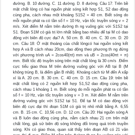
đường. B. 10 đường. C. 11 đường. D. 8 đường. Câu 17: Trên bề
mặt chất lỏng có hai nguồn phát sóng kết hợp S1, S2 dao động
cùng pha, cách nhau một khoảng S1S2 = 40 cm. Biết sóng do
mỗi nguồn phát ra có tần số f = 10 Hz, vận tốc truyền sóng v = 2
m/s. Xét điểm M nằm trên đường th ng vuông góc với S1S2 tại
S1. Đoạn S1M có giá trị lớn nhất bằng bao nhiêu để tại M có dao
động với biên độ cực đại? A. 50 cm. B. 40 cm. C. 30 cm. D. 20
cm. Câu 18: Ở mặt thoáng của chất lỏngcó hai nguồn sóng kết
hợp A và B cách nhau 20cm, dao động theo phương th ng đứng
với phương trình uA = 2cos40(πt) mm và uB = 2cos(40πt + π)
mm. Biết tốc độ truyền sóng trên mặt chất lỏng là 30 cm/s .Điểm
cực tiểu giao thoa M trên đường vuông góc với AB tại B (M
không trùng B, là điểm gần B nhất). Khoảng cách từ M đến A xấp
xỉ là A. 20 cm. B. 30 cm. C. 40 cm. D. 15 cm. Câu 19: trên bề
mặt chất lỏng có 2 nguồn kết hợp S1,S2 dao động cùng pha,
cách nhau 1 khoảng 1 m. Biết sóng do mỗi nguồn phát ra có tần
số f = 10 Hz, vận tốc truyền sóng v = 3 m. Xét điểm M nằm trên
đường vuông góc với S1S2 tại S1. Để tại M có dao động với
biên độ cực đại thì đoạn S1M có giá trị nhỏ nhất bằng A. 6,55
cm. B. 15 cm. C. 10,56 cm. D. 12 cm. Câu 20: Hai nguồn sóng A
và B luôn dao động cùng pha, nằm cách nhau 21 cm trên mặt
chất lỏng, giả sử biên độ sóng không đổi trong quá trình truyền
sóng. Khi có giao thoa, quan sát thấy trên đoạn AB có 21 vân