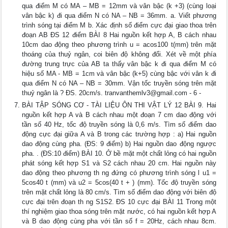
qua điểm M có MA – MB = 12mm và vân bậc (k +3) (cùng loại
vân bậc k) đi qua điểm N có NA – NB = 36mm. a. Viết phương
trình sóng tại điểm M b. Xác định số điểm cực đại giao thoa trên
đoạn AB ĐS 12 điểm BÀI 8 Hai nguồn kết hợp A, B cách nhau
10cm dao động theo phương trình u = acos100 t(mm) trên mặt
thoáng của thuỷ ngân, coi biên độ không đổi. Xét về một phía
đường trung trực của AB ta thấy vân bậc k đi qua điểm M có
hiệu số MA - MB = 1cm và vân bậc (k+5) cùng bậc với vân k đi
qua điểm N có NA – NB = 30mm. Vận tốc truyền sóng trên mặt
thuỷ ngân là ? ĐS. 20cm/s.
tranvanthemlv3@gmail.com
- 6 -
BÀI TẬP SÓNG CƠ - TÀI LIỆU ÔN THI VẬT LÝ 12 BÀI 9. Hai
nguồn kết hợp A và B cách nhau một đoạn 7 cm dao động với
tần số 40 Hz, tốc độ truyền sóng là 0,6 m/s. Tìm số điểm dao
động cực đại giữa A và B trong các trường hợp : a) Hai nguồn
dao động cùng pha. (ĐS: 9 điểm) b) Hai nguồn dao động ngược
pha. . (ĐS:10 điểm) BÀI 10. Ở bề mặt một chất lỏng có hai nguồn
phát sóng kết hợp S1 và S2 cách nhau 20 cm. Hai nguồn này
dao động theo phương th ng đứng có phương trình sóng l u1 =
5cos40 t (mm) và u2 = 5cos(40 t + ) (mm). Tốc độ truyền sóng
trên mặt chất lỏng là 80 cm/s. Tìm số điểm dao động với biên độ
cực đại trên đoạn th ng S1S2. ĐS 10 cực đại BÀI 11 Trong một
thí nghiệm giao thoa sóng trên mặt nước, có hai nguồn kết hợp A
và B dao động cùng pha với tần số f = 20Hz, cách nhau 8cm.