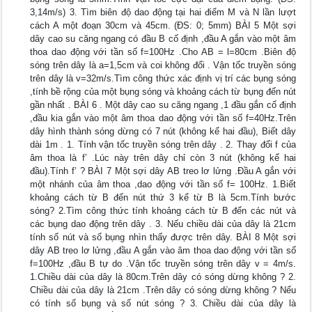
3,14m/s) 3. Tìm biên độ dao động tại hai điểm M và N lần lượt
cách A một đoạn 30cm và 45cm. (ĐS: 0; 5mm) BÀI 5 Một sợi
dây cao su căng ngang có đầu B cố định ,đầu A gắn vào một âm
thoa dao động với tần số f=100Hz .Cho AB = l=80cm .Biên độ
sóng trên dây là a=1,5cm và coi không đổi . Vận tốc truyền sóng
trên dây là v=32m/s.Tìm công thức xác định vị trí các bụng sóng
,tính bề rộng của một bụng sóng và khoảng cách từ bụng đến nút
gần nhất . BÀI 6 . Một dây cao su căng ngang ,1 đầu gắn cố định
,đầu kia gắn vào một âm thoa dao động với tần số f=40Hz.Trên
dây hình thành sóng dừng có 7 nút (không kể hai đầu), Biết dây
dài 1m . 1. Tính vận tốc truyền sóng trên dây . 2. Thay đổi f của
âm thoa là f’ .Lúc này trên dây chỉ còn 3 nút (không kể hai
đầu).Tính f’ ? BÀI 7 Một sợi dây AB treo lơ lửng .Đầu A gắn với
một nhánh của âm thoa ,dao động với tần số f= 100Hz. 1.Biết
khoảng cách từ B đến nút thứ 3 kể từ B là 5cm.Tính bước
sóng? 2.Tìm công thức tính khoảng cách từ B đến các nút và
các bụng dao động trên dây . 3. Nếu chiều dài của dây là 21cm
tính số nút và số bụng nhìn thấy được trên dây. BÀI 8 Một sợi
dây AB treo lơ lửng ,đầu A gắn vào âm thoa dao động với tần số
f=100Hz ,đầu B tự do .Vận tốc truyền sóng trên dây v = 4m/s.
1.Chiều dài của dây là 80cm.Trên dây có sóng dừng không ? 2.
Chiều dài của dây là 21cm .Trên dây có sóng dừng không ? Nếu
có tính số bụng và số nút sóng ? 3. Chiều dài của dây là