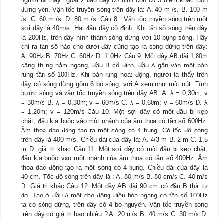
người ta thấy ngoài 2 đầu dây cố định còn có 3 điểm khác luôn
đứng yên. Vận tốc truyền sóng trên dây là: A. 40 m /s. B. 100 m
/s. C. 60 m /s. D. 80 m /s. Câu 8 . Vận tốc truyền sóng trên một
sợi dây là 40m/s. Hai đầu dây cố định. Khi tần số sóng trên dây
là 200Hz, trên dây hình thành sóng dừng với 10 bụng sóng. Hãy
chỉ ra tần số nào cho dưới đây cũng tạo ra sóng dừng trên dây:
A. 90Hz B. 70Hz C. 60Hz D. 110Hz Câu 9. Một dây AB dài 1,80m
căng th ng nằm ngang, đầu B cố định, đầu A gắn vào một bản
rung tần số 100Hz. Khi bản rung hoạt động, người ta thấy trên
dây có sóng dừng gồm 6 bó sóng, với A xem như một nút. Tính
bước sóng và vận tốc truyền sóng trên dây AB. A. λ = 0,30m; v
= 30m/s B. λ = 0,30m; v = 60m/s C. λ = 0,60m; v = 60m/s D. λ
= 1,20m; v = 120m/s Câu 10. Một sợi dây có một đầu bị kẹp
chặt, đầu kia buộc vào một nhánh của âm thoa có tần số 600Hz.
Âm thoa dao động tạo ra một sóng có 4 bụng. Có tốc độ sóng
trên dây là 400 m/s. Chiều dài của dây là: A. 4/3 m B. 2 m C. 1,5
m D. giá trị khác Câu 11. Một sợi dây có một đầu bị kẹp chặt,
đầu kia buộc vào một nhánh của âm thoa có tần số 400Hz. Âm
thoa dao động tạo ra một sóng có 4 bụng. Chiều dài của dây là
40 cm. Tốc độ sóng trên dây là : A. 80 m/s B. 80 cm/s C. 40 m/s
D. Giá trị khác Câu 12. Một dây AB dài 90 cm có đầu B thả tự
do. Tạo ở đầu A một dao động điều hòa ngang có tần số 100Hz
ta có sóng dừng, trên dây có 4 bó nguyên. Vận tốc truyền sóng
trên dây có giá trị bao nhiêu ? A. 20 m/s B. 40 m/s C. 30 m/s D.