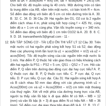
lượt là uA = 3cos(40πt + π/6) cm; uB = 4cos(40πt + 2π/3) cm.
Cho biết tốc độ truyền sóng là 40 cm/s. Một đường tròn có tâm
là trung điểm của AB, nằm trên mặt nước, có bán kính R = 4cm.
Số điểm dao động với biên độ 5 cm có trên đường tròn là A. 30.
B. 32. C. 34. D. 36 Câu 29: Hai nguồn âm O1, O2 coi là 2 nguồn
điểm cách nhau 4 m, phát sóng kết hợp cùng f = 425 Hz, cùng
biên độ a = 1 cm và cùng pha. Vận tốc truyền song v = 340 m/s.
Số điểm dao động với biên độ 1 cm trên O1O2 là A. 20. B. 8. C.
9. D. 18.
tranvanthemlv3@gmail.com
- 11 -
BÀI TẬP SÓNG CƠ - TÀI LIỆU ÔN THI VẬT LÝ 12 Câu 30: Trên
mặt nước có hai nguồn phát sóng kết hợp S1 và S2, dao động
theo các phương trình lần lượt là u1 = acos(50πt + π/2) và u2 =
acos(50πt). Tốc độ truyền sóng của các nguồn trên mặt nước là
1 m/s. Hai điểm P, Q thuộc hệ vân giao thoa có hiệu khoảng cách
đến hai nguồn là PS1 – PS2 = 5 cm, QS1 – QS2 = 7 cm. Hỏi các
điểm P, Q nằm trên đường dao động cực đại hay cực tiểu? A. P,
Q thuộc cực đại. B. P, Q thuộc cực tiểu. C. P cực đại, Q cực
tiểu. D. P cực tiểu, Q cực đại. Câu 31: Hai nguồn sóng kết hợp A
và B cách nhau 50 mm dao động với các phương trình u1 =
Acos(200πt) cm và u2 = Acos(200πt – π/2) cm trên mặt thoáng
của thuỷ ngân. Xét về một phía của đường trung trực của AB,
người ta thấy vân lồi bậc k đi qua điểm M có MA – MB = 12
(mm) và vân lồi bậc (k + 3) đi qua điểm N có hiệu NA – NB = 36
(mm). Số điểm cực đại giao thoa trên đoạn AB là A. 12. B. 13. C.