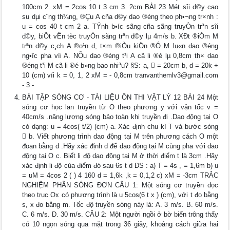
100cm 2. xM = 2cos 10 t 3 cm 3. 2cm BÀI 23 Mét sîi d©y cao
su dµi c¨ng th¼ng, ®Çu A cña d©y dao ®éng theo ph•¬ng tr×nh :
u = cos 40 t cm 2 a. TÝnh b•íc sãng cña sãng truyÒn trªn sîi
d©y, biÕt vËn tèc truyÒn sãng trªn d©y lµ 4m/s b. XÐt ®iÓm M
trªn d©y c¸ch A ®o¹n d, t×m ®iÒu kiÖn ®Ó M lu«n dao ®éng
ng•îc pha víi A. NÕu dao ®éng t¹i A cã li ®é lµ 0,8cm th× dao
®éng t¹i M cã li ®é b»ng bao nhiªu? §S: a,  = 20cm b, d = 20k +
10 (cm) víi k = 0, 1, 2 xM = - 0,8cm
tranvanthemlv3@gmail.com
- 3 -
BÀI TẬP SÓNG CƠ - TÀI LIỆU ÔN THI VẬT LÝ 12 BÀI 24 Một
sóng cơ học lan truyền từ O theo phương y với vận tốc v =
40cm/s .năng lượng sóng bảo toàn khi truyền đi .Dao động tại O
có dạng: u = 4cos( t/2) (cm) a. Xác định chu kì T và bước sóng
 b. Viết phương trình dao động tại M trên phương cách O một
đoạn bằng d .Hãy xác định d để dao động tại M cùng pha với dao
động tại O c. Biết li độ dao động tại M ở thời điểm t là 3cm .Hãy
xác định li độ của điểm đó sau 6s t d ĐS : a) T = 4s , = 1,6m b) u
= uM = 4cos 2 ( ) 4 160 d = 1,6k ,k = 0,1,2 c) xM = -3cm TRẮC
NGHIỆM PHẦN SÓNG ĐƠN CÂU 1: Một sóng cơ truyền dọc
theo trục Ox có phương trình là u 5cos(6 t x ) (cm), với t đo bằng
s, x đo bằng m. Tốc độ truyền sóng này là: A. 3 m/s. B. 60 m/s.
C. 6 m/s. D. 30 m/s. CÂU 2: Một người ngồi ở bờ biển trông thấy
có 10 ngọn sóng qua mặt trong 36 giây, khoảng cách giữa hai