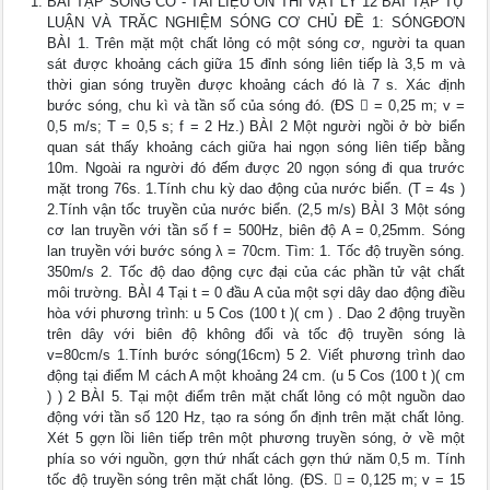
BÀI TẬP SÓNG CƠ - TÀI LIỆU ÔN THI VẬT LÝ 12 BÀI TẬP TỰ
LUẬN VÀ TRĂC NGHIỆM SÓNG CƠ CHỦ ĐỀ 1: SÓNGĐƠN
BÀI 1. Trên mặt một chất lỏng có một sóng cơ, người ta quan
sát được khoảng cách giữa 15 đỉnh sóng liên tiếp là 3,5 m và
thời gian sóng truyền được khoảng cách đó là 7 s. Xác định
bước sóng, chu kì và tần số của sóng đó. (ĐS  = 0,25 m; v =
0,5 m/s; T = 0,5 s; f = 2 Hz.) BÀI 2 Một người ngồi ở bờ biển
quan sát thấy khoảng cách giữa hai ngọn sóng liên tiếp bằng
10m. Ngoài ra người đó đếm được 20 ngọn sóng đi qua trước
mặt trong 76s. 1.Tính chu kỳ dao động của nước biển. (T = 4s )
2.Tính vận tốc truyền của nước biển. (2,5 m/s) BÀI 3 Một sóng
cơ lan truyền với tần số f = 500Hz, biên độ A = 0,25mm. Sóng
lan truyền với bước sóng λ = 70cm. Tìm: 1. Tốc độ truyền sóng.
350m/s 2. Tốc độ dao động cực đại của các phần tử vật chất
môi trường. BÀI 4 Tại t = 0 đầu A của một sợi dây dao động điều
hòa với phương trình: u 5 Cos (100 t )( cm ) . Dao 2 động truyền
trên dây với biên độ không đổi và tốc độ truyền sóng là
v=80cm/s 1.Tính bước sóng(16cm) 5 2. Viết phương trình dao
động tại điểm M cách A một khoảng 24 cm. (u 5 Cos (100 t )( cm
) ) 2 BÀI 5. Tại một điểm trên mặt chất lỏng có một nguồn dao
động với tần số 120 Hz, tạo ra sóng ổn định trên mặt chất lỏng.
Xét 5 gợn lồi liên tiếp trên một phương truyền sóng, ở về một
phía so với nguồn, gợn thứ nhất cách gợn thứ năm 0,5 m. Tính
tốc độ truyền sóng trên mặt chất lỏng. (ĐS.  = 0,125 m; v = 15