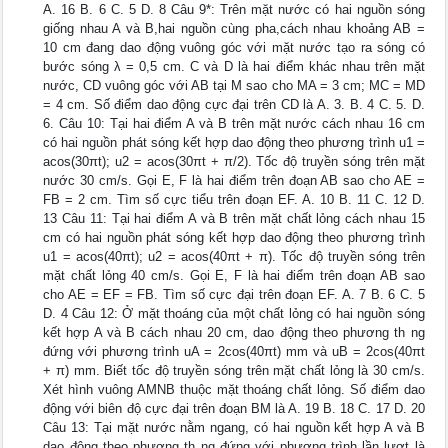
A. 16 B. 6 C. 5 D. 8 Câu 9*: Trên mặt nước có hai nguồn sóng
giống nhau A và B,hai nguồn cùng pha,cách nhau khoảng AB =
10 cm đang dao động vuông góc với mặt nước tạo ra sóng có
bước sóng λ = 0,5 cm. C và D là hai điểm khác nhau trên mặt
nước, CD vuông góc với AB tại M sao cho MA = 3 cm; MC = MD
= 4 cm. Số điểm dao động cực đại trên CD là A. 3. B. 4 C. 5. D.
6. Câu 10: Tại hai điểm A và B trên mặt nước cách nhau 16 cm
có hai nguồn phát sóng kết hợp dao động theo phương trình u1 =
acos(30πt); u2 = acos(30πt + π/2). Tốc độ truyền sóng trên mặt
nước 30 cm/s. Gọi E, F là hai điểm trên đoạn AB sao cho AE =
FB = 2 cm. Tìm số cực tiểu trên đoạn EF. A. 10 B. 11 C. 12 D.
13 Câu 11: Tại hai điểm A và B trên mặt chất lỏng cách nhau 15
cm có hai nguồn phát sóng kết hợp dao động theo phương trình
u1 = acos(40πt); u2 = acos(40πt + π). Tốc độ truyền sóng trên
mặt chất lỏng 40 cm/s. Gọi E, F là hai điểm trên đoạn AB sao
cho AE = EF = FB. Tìm số cực đại trên đoạn EF. A. 7 B. 6 C. 5
D. 4 Câu 12: Ở mặt thoáng của một chất lỏng có hai nguồn sóng
kết hợp A và B cách nhau 20 cm, dao động theo phương th ng
đứng với phương trình uA = 2cos(40πt) mm và uB = 2cos(40πt
+ π) mm. Biết tốc độ truyền sóng trên mặt chất lỏng là 30 cm/s.
Xét hình vuông AMNB thuộc mặt thoáng chất lỏng. Số điểm dao
động với biên độ cực đại trên đoạn BM là A. 19 B. 18 C. 17 D. 20
Câu 13: Tại mặt nước nằm ngang, có hai nguồn kết hợp A và B
dao động theo phương th ng đứng với phương trình lần lượt là