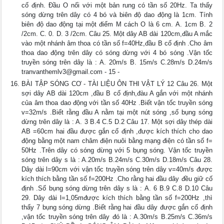
cố định. Đầu O nối với một bản rung có tần số 20Hz. Ta thấy
sóng dừng trên dây có 4 bó và biên độ dao động là 1cm. Tính
biên độ dao động tại một điểm M cách O là 6 cm. A. 1cm B. 2
/2cm. C. 0. D. 3 /2cm. Câu 25. Một dây AB dài 120cm,đầu A mắc
vào một nhánh âm thoa có tần số f=40Hz,đầu B cố định .Cho âm
thoa dao động trên dây có sóng dừng với 4 bó sóng .Vận tốc
truyền sóng trên dây là : A. 20m/s B. 15m/s C.28m/s D.24m/s
tranvanthemlv3@gmail.com
- 15 -
BÀI TẬP SÓNG CƠ - TÀI LIỆU ÔN THI VẬT LÝ 12 Câu 26. Một
sợi dây AB dài 120cm ,đầu B cố định,đàu A gắn với một nhánh
của âm thoa dao động với tần số 40Hz .Biết vận tốc truyền sóng
v=32m/s .Biết rằng đầu A nằm tại một nút sóng ,số bụng sóng
dừng trên dây là : A. 3 B.4 C.5 D.2 Câu 17. Một sợi dây thép dài
AB =60cm hai đầu được gắn cố định ,được kích thích cho dao
động bằng một nam châm điện nuôi bằng mạng điện có tần số f=
50Hz .Trên dây có sóng dừng với 5 bụng sóng. Vận tốc truyền
sóng trên dây s là : A.20m/s B.24m/s C.30m/s D.18m/s Câu 28.
Dây dài l=90cm với vận tốc truyền sóng trên dây v=40m/s được
kích thích bằng tần số f=200Hz .Cho rằng hai đầu dây đều giữ cố
định .Số bụng sóng dừng trên dây s là : A. 6 B.9 C.8 D.10 Câu
29. Dây dài l=1,05mđược kích thích bằng tần số f=200Hz ,thì
thấy 7 bụng sóng dừng .Biết rằng hai đầu dây được gắn cố định
,vận tốc truyền sóng trên dây đó là : A.30m/s B.25m/s C.36m/s