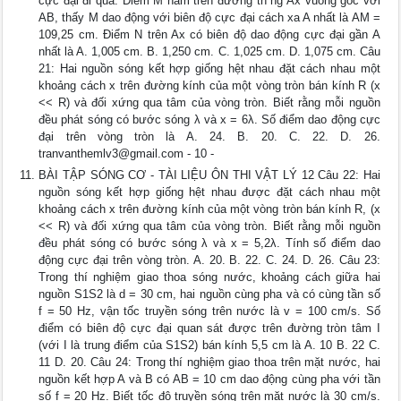
cực đại đi qua. Điểm M nằm trên đường th ng Ax vuông góc với
AB, thấy M dao động với biên độ cực đại cách xa A nhất là AM =
109,25 cm. Điểm N trên Ax có biên độ dao động cực đại gần A
nhất là A. 1,005 cm. B. 1,250 cm. C. 1,025 cm. D. 1,075 cm. Câu
21: Hai nguồn sóng kết hợp giống hệt nhau đặt cách nhau một
khoảng cách x trên đường kính của một vòng tròn bán kính R (x
<< R) và đối xứng qua tâm của vòng tròn. Biết rằng mỗi nguồn
đều phát sóng có bước sóng λ và x = 6λ. Số điểm dao động cực
đại trên vòng tròn là A. 24. B. 20. C. 22. D. 26.
tranvanthemlv3@gmail.com
- 10 -
BÀI TẬP SÓNG CƠ - TÀI LIỆU ÔN THI VẬT LÝ 12 Câu 22: Hai
nguồn sóng kết hợp giống hệt nhau được đặt cách nhau một
khoảng cách x trên đường kính của một vòng tròn bán kính R, (x
<< R) và đối xứng qua tâm của vòng tròn. Biết rằng mỗi nguồn
đều phát sóng có bước sóng λ và x = 5,2λ. Tính số điểm dao
động cực đại trên vòng tròn. A. 20. B. 22. C. 24. D. 26. Câu 23:
Trong thí nghiệm giao thoa sóng nước, khoảng cách giữa hai
nguồn S1S2 là d = 30 cm, hai nguồn cùng pha và có cùng tần số
f = 50 Hz, vận tốc truyền sóng trên nước là v = 100 cm/s. Số
điểm có biên độ cực đại quan sát được trên đường tròn tâm I
(với I là trung điểm của S1S2) bán kính 5,5 cm là A. 10 B. 22 C.
11 D. 20. Câu 24: Trong thí nghiệm giao thoa trên mặt nước, hai
nguồn kết hợp A và B có AB = 10 cm dao động cùng pha với tần
số f = 20 Hz. Biết tốc độ truyền sóng trên mặt nước là 30 cm/s.