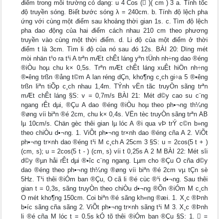
điểm trong môi trường có dạng: u 4 Cos ( )( cm ) 3 a. Tính tốc
độ truyền sóng. Biết bước sóng λ = 240cm. b. Tính độ lệch pha
ứng với cùng một điểm sau khoảng thời gian 1s. c. Tìm độ lệch
pha dao động của hai điểm cách nhau 210 cm theo phương
truyền vào cùng một thời điểm. d. Li độ của một điểm ở thời
điểm t là 3cm. Tìm li độ của nó sau đó 12s. BÀI 20: Dïng mét
mòi nhän t¹o ra t¹i A trªn mÆt chÊt láng yªn tÜnh nh÷ng dao ®éng
®iÒu hoµ chu k× 0,5s. Trªn mÆt chÊt láng xuÊt hiÖn nh÷ng
®•êng trßn ®ång t©m A lan réng dÇn, kho¶ng c¸ch gi÷a 5 ®•êng
trßn liªn tiÕp c¸ch nhau 1,4m. TÝnh vËn tãc truyÒn sãng trªn
mÆt chÊt láng §S: v = 0,7m/s BÀI 21: Mét d©y cao su c¨ng
ngang rÊt dµi, ®Çu A dao ®éng ®iÒu hoµ theo ph•¬ng th¼ng
®øng víi biªn ®é 2cm, chu k× 0,4s. VËn tèc truyÒn sãng trªn AB
lµ 10cm/s. Chän gèc thêi gian lµ lóc A ®i qua vÞ trÝ c©n b»ng
theo chiÒu d•¬ng. 1. ViÕt ph•¬ng tr×nh dao ®éng cña A 2. ViÕt
ph•¬ng tr×nh dao ®éng t¹i M c¸ch A 25cm 3 §S: u = 2cos(5 t + )
(cm, s); u = 2cos(5 t - ) (cm, s) víi t 0,25s A 2 M BÀI 22: Mét sîi
d©y ®µn håi rÊt dµi ®•îc c¨ng ngang. Lµm cho ®Çu O cña d©y
dao ®éng theo ph•¬ng th¼ng ®øng víi biªn ®é 2cm vµ tÇn sè
5Hz. T¹i thêi ®iÓm ban ®Çu, O cã li ®é cùc ®¹i d•¬ng. Sau thêi
gian t = 0,3s, sãng truyÒn theo chiÒu d•¬ng ®Õn ®iÓm M c¸ch
O mét kho¶ng 150cm. Coi biªn ®é sãng kh«ng ®æi. 1. X¸c ®Þnh
b•íc sãng cña sãng 2. ViÕt ph•¬ng tr×nh sãng t¹i M 3. X¸c ®Þnh
li ®é cña M lóc t = 0,5s kÓ tõ thêi ®iÓm ban ®Çu §S: 1.  =