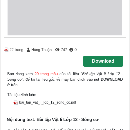
22 trang
Hùng Thuận
747
0
Download
Bạn đang xem
20 trang mẫu
của tài liệu
"Bài tập Vật lí Lớp 12 -
Sóng cơ"
, để tải tài liệu gốc về máy bạn click vào nút
DOWNLOAD
ở trên
Tài liệu đính kèm:
bai_tap_vat_li_lop_12_song_co.pdf
Nội dung text: Bài tập Vật lí Lớp 12 - Sóng cơ