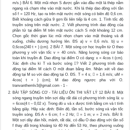
m/s.) BÀI 6. Một mũi nhọn S được gắn vào đầu một lá thép nằm
ngang và chạm nhẹ vào mặt nước. Khi lá thép dao động với tần
số f = 120 Hz, tạo ra trên mặt nước một sóng có biên độ 0,6 cm.
Biết khoảng cách giữa 9 gợn lồi liên tiếp là 4 cm. 1. Tính tốc độ
truyền sóng trên mặt nước. 2. Viết phương trình dao động của
phần tử tại điểm M trên mặt nước cách S một khoảng 12 cm.
Chọn gốc thời gian lúc mũi nhọn chạm vào mặt thoáng và đi
xuống, chiều dương hướng lên. ĐS a) v = 0,6 m/s. b) u =
0,6cos(240 t + ) (cm). 2 BÀI 7. Một sóng cơ học truyền từ O theo
phương y với vận tốc v = 40 cm/s. Năng lượng sóng cơ bảo
toàn khi truyền đi. Dao động tại điểm O có dạng: x = 4cos t (cm).
Xác định chu kì T và bước sóng ? Viết 2 phương trình dao
động tại điểm M cách O một đoạn bằng 4m. Nhận xét về dao
động tại M so với dao động tại O. ĐS. T = 4 s;  = 1,6 m/s; uM =
4cos( t + ) (cm); M dao động ngược pha với O.
tranvanthemlv3@gmail.com
- 1 -
BÀI TẬP SÓNG CƠ - TÀI LIỆU ÔN THI VẬT LÝ 12 BÀI 8. Một
sóng ngang truyền trên sợi dây rất dài có phương trình sóng là: u
= 6cos(4 t – 0,02 x). Trong đó u và x được tính bằng cm và t tính
bằng giây. Hãy xác định: Biên độ, tần số, bước sóng và vận tốc
truyền sóng. ĐS A = 6 cm; f = 2 Hz;  = 1 m; v = 2 m/s. BÀI 9.
Một sợi dây đàn hồi, mảnh, rất dài, có đầu O dao động với tần số
f thay đổi trong khoảng từ 40 Hz đến 53 Hz, theo phương vuông