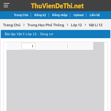
Trang Chủ
Đăng ký
Đăng nhập
Upload
Liên hệ
›
›
›
Trang Chủ
Trung Học Phổ Thông
Lớp 12
Vật Lí 12
Bài tập Vật lí Lớp 12 - Sóng cơ