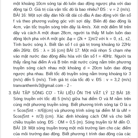
một khoảng 10cm sóng tại đó luôn dao động ngược pha với dao
động tại O. Giá trị của vận tốc đó là bao nhiêu? ĐS : v = 2 (m/s).
BÀI 16: Một sợi dây đàn hồi rất dài có đầu A dao động với tần số
f và theo phương vuông góc với sợi dây. Biên độ dao động là
4cm, vận tốc truyền sóng trên đây là 4m/s. Xét một điểm M trên
dây và cách A một đoạn 28cm, người ta thấy M luôn luôn dao
động lệch pha với A một góc Δφ = (2k + 1)π/2 với k = 0, ±1, ±2,
Tính bước sóng λ. Biết tần số f có giá trị trong khoảng từ 22Hz
đến 26Hz. ĐS : λ = 16 (cm) BÀI 17: Một mũi nhọn S chạm nhẹ
vào mặt nước dao động điều hòa với tần số f = 40Hz. Người ta
thấy rằng hai điểm A và B trên mặt nước cùng nằm trên phương
truyền sóng cách nhau một khoảng d = 20cm luôn dao động
ngược pha nhau. Biết tốc độ truyền sóng nằm trong khoáng từ 3
(m/s) đến 5 (m/s). Tính giá trị của tốc độ v. ĐS : v = 3,2 (m/s)
tranvanthemlv3@gmail.com
- 2 -
BÀI TẬP SÓNG CƠ - TÀI LIỆU ÔN THI VẬT LÝ 12 BÀI 18:
Sóng truyền với tốc độ 5 (m/s) giữa hai điểm O và M nằm trên
cùng một phương truyền sóng. Biết phương trình sóng tại O là u
= 5cos(5πt - π/6)(cm) và phương trình sóng tại điểm M là uM =
5cos(5πt + π/3) (cm). Xác định khoảng cách OM và cho biết
chiều truyền sóng. ĐS : OM = 0,5 (m). Sóng truyền từ M đến O.
BÀI 19: Một sóng truyền trong một môi trường làm cho các điểm
của môi trường dao động. Biết phương t trình dao động của các