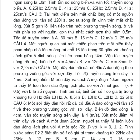
ngọn sóng là 10m Tính tần số sóng biển.và vận tốc truyền sóng
biển. A. 0,25Hz; 2,5m/s B. 4Hz; 25m/s C. 25Hz; 2,5m/s D. 4Hz;
25cm/s CÂU 3: Tại một điểm trên mặt chất lỏng có một nguồn
dao động với tần số 120Hz, tạo ra sóng ổn định trên mặt chất
lỏng. Xét 5 gợn lồi liên tiếp trên một phương truyền sóng, ở về
một phía so với nguồn, gợn thứ nhất cách gợn thứ năm 0,5m.
Tốc độ truyền sóng là A. 30 m/s B. 15 m/s C. 12 m/s D. 25 m/s
CÂU 4. Một người quan sát một chiếc phao trên mặt biển thấy
phao nhấp nhô lên xuống tại chỗ 16 lần trong 30 giây và khoảng
cách giữa 5 đỉnh sóng liên tiếp nhau bằng 24m. Vận tốc truyền
sóng trên mặt biển là A. v = 4,5m/s B. v = 12m/s. C. v = 3m/s D.
v = 2,25 m/s CÂU 5. Một dây đàn hồi dài có đầu A dao động theo
phương vuông góc với sợi dây. Tốc độ truyền sóng trên dây là
4m/s. Xét một điểm M trên dây và cách A một đoạn 40cm, người
ta thấy M luôn luôn dao động lệch pha so với A một góc = (k +
0,5) với k là số nguyên. Tính tần số, biết tần số f có giá trị trong
khoảng từ 8 Hz đến 13 Hz. A. 8,5Hz B. 10Hz C. 12Hz D. 12,5Hz
CÂU 6: Một sợi dây đàn hồi rất dài có đầu A dao động với tần số
f và theo phương vuông góc với sợi dây. Biên độ dao động là
4cm, vận tốc truyền sóng trên đây là 4 (m/s). Xét một điểm M
trên dây và cách A một đoạn 28cm, người ta thấy M luôn luôn
dao động lệch pha với A một góc (2k 1) với k = 0, 1, 2. Tính
bước sóng ? 2 Biết tần số f có giá trị trong khoảng từ 22Hz đến
26Hz. A. 12 cm B. 8 cm C. 14 cm D. 16 cm