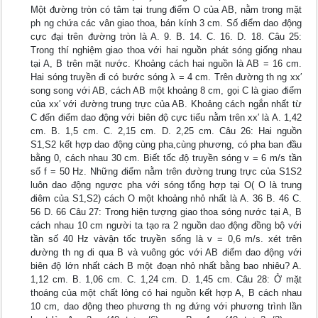
Một đường tròn có tâm tại trung điểm O của AB, nằm trong mặt
ph ng chứa các vân giao thoa, bán kính 3 cm. Số điểm dao động
cực đại trên đường tròn là A. 9. B. 14. C. 16. D. 18. Câu 25:
Trong thí nghiệm giao thoa với hai nguồn phát sóng giống nhau
tại A, B trên mặt nước. Khoảng cách hai nguồn là AB = 16 cm.
Hai sóng truyền đi có bước sóng λ = 4 cm. Trên đường th ng xx′
song song với AB, cách AB một khoảng 8 cm, gọi C là giao điểm
của xx′ với đường trung trực của AB. Khoảng cách ngắn nhất từ
C đến điểm dao động với biên độ cực tiểu nằm trên xx′ là A. 1,42
cm. B. 1,5 cm. C. 2,15 cm. D. 2,25 cm. Câu 26: Hai nguồn
S1,S2 kết hợp dao động cùng pha,cùng phương, có pha ban đầu
bằng 0, cách nhau 30 cm. Biết tốc độ truyền sóng v = 6 m/s tần
số f = 50 Hz. Những điểm nằm trên đường trung trực của S1S2
luôn dao động ngược pha với sóng tổng hợp tại O( O là trung
điêm của S1,S2) cách O một khoảng nhỏ nhất là A. 36 B. 46 C.
56 D. 66 Câu 27: Trong hiện tượng giao thoa sóng nước tại A, B
cách nhau 10 cm người ta tạo ra 2 nguồn dao động đồng bộ với
tần số 40 Hz vàvận tốc truyền sống là v = 0,6 m/s. xét trên
đường th ng đi qua B và vuông góc với AB điểm dao động với
biên độ lớn nhất cách B một đoạn nhỏ nhất bằng bao nhiêu? A.
1,12 cm. B. 1,06 cm. C. 1,24 cm. D. 1,45 cm. Câu 28: Ở mặt
thoáng của một chất lỏng có hai nguồn kết hợp A, B cách nhau
10 cm, dao động theo phương th ng đứng với phương trình lần