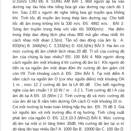
D.15m/s CHỦ ĐỀ 4: SÓNG ÂM BÀI 1. Một người áp tai vào
đường ray tàu hỏa nhe tiếng búa gỏ vào đường ray cách đó 1
km. Sau 2,83 s người đó nghe tiếng búa gỏ truyền qua không
khí. Tính tốc độ truyền âm trong thép làm đường ray. Cho biết
tốc độ âm trong không khí là 330 m/s. ĐS: 4992 m/s. . BÀI 2:
Sóng âm truyền trong thép với vận tốc 5000(m/s) . Hai điểm
trong thép dao động lệch pha nhau 900 mà gần nhau nhất thì
cách nhau một đoạn 1,5(m). Tần số dao động của âm là : A.
833(Hz) B. 1666(Hz) C. 3,333(Hz) D. 416,5(Hz) BÀI 3: Hai âm có
mức cường độ âm chênh lệch nhau 20 dB. Tỉ số của cường độ
âm của chúng là bao nhiêu? ĐS: 100 BÀI 4: Một người đứng
cách nguồn âm một khoảng d thì cường độ âm là I. Khi người đó
tiến ra xa nguồn âm một đoạn 40m thì cường độ âm giảm chỉ
còn I/9. Tính khoảng cách d. ĐS: 20m BÀI 5: Tại một điểm A
nằm cách xa nguồn âm O (coi như nguồn điểm) một khoảng OA
1 m , mức 12 2 cường độ âm là LA 90 dB . Cho biết ngưỡng
nghe của âm chuẩn I 0 10 W / m . -3 2 1. Tính cường độ I A của
âm đó tại A ĐS: 10 (W/m ) 2. Tính cường độ và mức cường độ
của âm đó tại B nằm trên đường OA cách O một khoảng 10 m .
Coi môi trường là hoàn toàn không hấp thụ âm. ĐS: 70 dB 3. Giả
sử nguồn âm và môi trường đều đ ng hướng. Tính công suất
phát âm của nguồn O. ĐS: 12,6.10-3 (W/m2) BÀI 6: Mức cường
độ âm tại một vị trí tăng thêm 30dB. Hỏi cường độ âm tại vị trí
đó tăng lên bao nhiêu lần? A. 1000 lần B. 10000 lần C. 100 lần D.