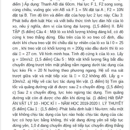
điểm ) Áp dụng: Thanh AB dài 60cm. Hai lực F 1, F2 song song,
cùng chiều, vuông góc với AB và F 1 = 5N đặt tại A ; F2 = 10N
đặt tại B. Tìm độ lớn và điểm đặt của hợp lực 2 lực này. Câu 3:
Phát biểu định luật Húc và viết biểu thức tính lực đàn hồi của lò
xo, nêu ý nghĩa, đơn vị của từng đại lượng. (1,5 điểm) II. BÀI
TẬP (5 điểm) Câu 4 : Một lò xo khối lượng không đáng kể, có độ
cứng k treo thẳng đứng. Đầu trên của lò xo treo cố định, đầu
dưới khi chưa treo vật thì chiều dài tự nhiên của lò xo là l 0 = 25
cm , khi treo vật có khối lượng m = 200g vào đầu dưới thì lò xo
dài  = 27 cm. Vẽ hình minh họa. Tính độ cứng k của lò xo. Lấy
g = 10m/s2. (1,5 điểm) Câu 5 : Một vật khối lượng 5kg bắt đầu
chuyển động trượt trên mặt phẳng nằm ngang dưới tác dụng của
lực kéo Fk = 20 N hướng theo phương ngang. Hệ số ma sát
trượt giữa vật và mặt tiếp xúc là  = 0,2 không đổi. Lấy g =
10m/s2. a) Hãy vẽ các lực tác dụng lên vật. (1 điểm) b) Tìm gia
tốc và quãng đường vật đi được sau 2 s chuyển động. (1,5 điểm)
c) Sau 2 s chuyển động, lực kéo ngừng tác dụng. Tìm quãng
đường vật còn đi được cho đến khi dừng lại. (1 điểm) Hết ĐÁP
ÁN VẬT LÝ 10 - HỌC KÌ I – NĂM HỌC 2019-2020 I. LÝ THUYẾT
(5 điểm) Câu 1 : (1,5 điểm) -Phát biểu định luật I Niu-tơn: nếu một
vật không chịu tác dụng của lực nào hoặc chịu tác dụng của các
lực có hợp lực bằng không, thì vật đang đứng yên sẽ tiếp tục
đứng yên, 1,0 đ đang chuyển động sẽ tiếp tục chuyển động thẳng