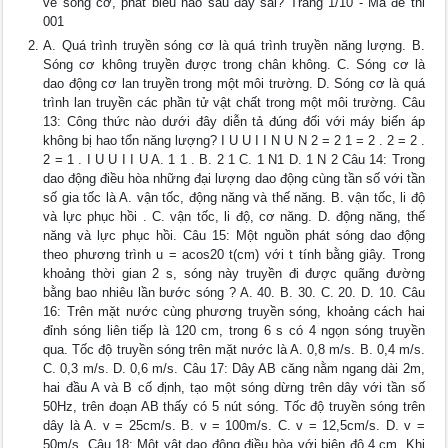
về sóng cơ, phát biểu nào sau đây sai? Trang 1/10 - Mã đề thi
001
A. Quá trình truyền sóng cơ là quá trình truyền năng lượng. B.
Sóng cơ không truyền được trong chân không. C. Sóng cơ là
dao động cơ lan truyền trong một môi trường. D. Sóng cơ là quá
trình lan truyền các phần tử vật chất trong một môi trường. Câu
13: Công thức nào dưới đây diễn tả đúng đối với máy biến áp
không bị hao tổn năng lượng? I U U I I N U N 2 = 2 1 = 2 . 2 = 2 .
2 = 1 . I U U I I U A. 1 1 . B. 2 1 C. 1 N1 D. 1 N 2 Câu 14: Trong
dao động điều hòa những đại lượng dao động cùng tần số với tần
số gia tốc là A. vận tốc, động năng và thế năng. B. vận tốc, li độ
và lực phục hồi . C. vận tốc, li độ, cơ năng. D. động năng, thế
năng và lực phục hồi. Câu 15: Một nguồn phát sóng dao động
theo phương trình u = acos20 t(cm) với t tính bằng giây. Trong
khoảng thời gian 2 s, sóng này truyền đi được quãng đường
bằng bao nhiêu lần bước sóng ? A. 40. B. 30. C. 20. D. 10. Câu
16: Trên mặt nước cùng phương truyền sóng, khoảng cách hai
đỉnh sóng liên tiếp là 120 cm, trong 6 s có 4 ngọn sóng truyền
qua. Tốc độ truyền sóng trên mặt nước là A. 0,8 m/s. B. 0,4 m/s.
C. 0,3 m/s. D. 0,6 m/s. Câu 17: Dây AB căng nằm ngang dài 2m,
hai đầu A và B cố định, tạo một sóng dừng trên dây với tần số
50Hz, trên đoạn AB thấy có 5 nút sóng. Tốc độ truyền sóng trên
dây là A. v = 25cm/s. B. v = 100m/s. C. v = 12,5cm/s. D. v =
50m/s. Câu 18: Một vật dao động điều hòa với biên độ 4 cm. Khi