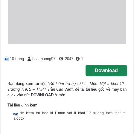
10 trang
hoaithuong97
2047
1
Download
Bạn đang xem tài liệu
"Đề kiểm tra học kì I - Môn: Vật lí khối 12 -
Trường THCS – THPT Trần Cao Vân"
, để tải tài liệu gốc về máy bạn
click vào nút
DOWNLOAD
ở trên
Tài liệu đính kèm:
de_kiem_tra_hoc_ki_i_mon_vat_li_khoi_12_truong_thcs_thpt_tr
a.docx