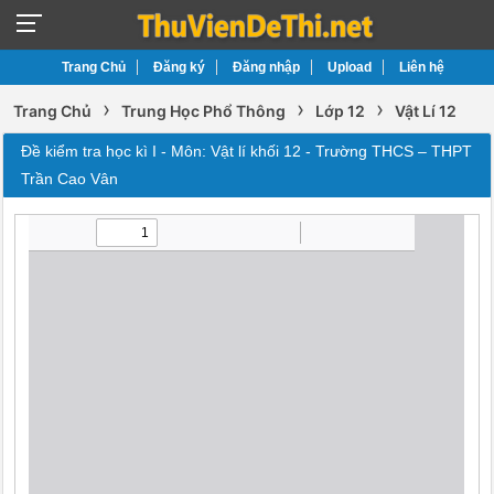
Trang Chủ
Đăng ký
Đăng nhập
Upload
Liên hệ
›
›
›
Trang Chủ
Trung Học Phổ Thông
Lớp 12
Vật Lí 12
Đề kiểm tra học kì I - Môn: Vật lí khối 12 - Trường THCS – THPT
Trần Cao Vân