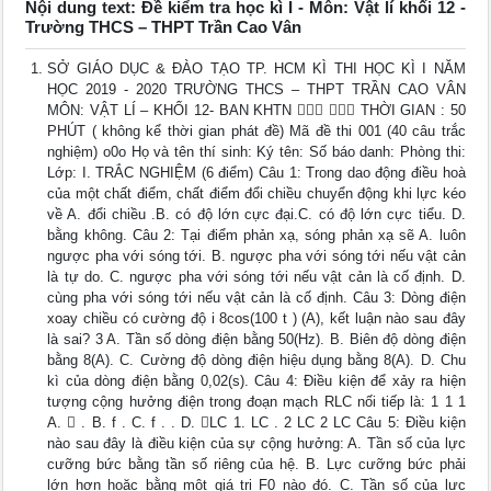
Nội dung text: Đề kiểm tra học kì I - Môn: Vật lí khối 12 -
Trường THCS – THPT Trần Cao Vân
SỞ GIÁO DỤC & ĐÀO TẠO TP. HCM KÌ THI HỌC KÌ I NĂM
HỌC 2019 - 2020 TRƯỜNG THCS – THPT TRẦN CAO VÂN
MÔN: VẬT LÍ – KHỐI 12- BAN KHTN   THỜI GIAN : 50
PHÚT ( không kể thời gian phát đề) Mã đề thi 001 (40 câu trắc
nghiệm) o0o Họ và tên thí sinh: Ký tên: Số báo danh: Phòng thi:
Lớp: I. TRẮC NGHIỆM (6 điểm) Câu 1: Trong dao động điều hoà
của một chất điểm, chất điểm đổi chiều chuyển động khi lực kéo
về A. đổi chiều .B. có độ lớn cực đại.C. có độ lớn cực tiểu. D.
bằng không. Câu 2: Tại điểm phản xạ, sóng phản xạ sẽ A. luôn
ngược pha với sóng tới. B. ngược pha với sóng tới nếu vật cản
là tự do. C. ngược pha với sóng tới nếu vật cản là cố định. D.
cùng pha với sóng tới nếu vật cản là cố định. Câu 3: Dòng điện
xoay chiều có cường độ i 8cos(100 t ) (A), kết luận nào sau đây
là sai? 3 A. Tần số dòng điện bằng 50(Hz). B. Biên độ dòng điện
bằng 8(A). C. Cường độ dòng điện hiệu dụng bằng 8(A). D. Chu
kì của dòng điện bằng 0,02(s). Câu 4: Điều kiện để xảy ra hiện
tượng cộng hưởng điện trong đoạn mạch RLC nối tiếp là: 1 1 1
A.  . B. f . C. f . . D. LC 1. LC . 2 LC 2 LC Câu 5: Điều kiện
nào sau đây là điều kiện của sự cộng hưởng: A. Tần số của lực
cưỡng bức bằng tần số riêng của hệ. B. Lực cưỡng bức phải
lớn hơn hoặc bằng một giá trị F0 nào đó. C. Tần số của lực