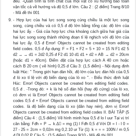
đều. -Quán tính là tính chất của mọi vật có xu hướng bảo toàn
vận tốc cả về hướng và độ 0,5 đ lớn. Câu 2 : (2 điểm) Trang 8/10
- Mã đề thi 001
- Hợp lực của hai lực song song cùng chiều là một lực song
song, cùng chiều và có 0,5 đ độ lớn bằng tổng các độ lớn của
hai lực ấy. - Giá của hợp lực chia khoảng cách giữa hai giá của
hai lực song song thành những đoạn tỉ lệ nghịch với độ lớn của
hai lực ấy. 0,5 đ Error! Objects cannot be created from editing
field codes. 0,5 đ Áp dụng: F = F1 + F2 = 5 + 10 = 15 N F1 d2 5
d2 → → d1 = 2d2 0,25 đ F2 d1 10 d1 d1 + d2 = AB → d2 = 20cm
(hoặc d1 = 40cm). Điểm đặt của hợp lực cách A 40 cm hoặc
cách B 20 cm ( vẽ hình) 0,25 đ Câu 3: (1,5 điểm) - Nội dụng định
luật Húc: " Trong giới hạn đàn hồi, độ lớn của lực đàn hồi của 0,5
đ lò xo tỉ lệ với độ biến dạng của lò xo ". - Biểu thức định luật
Húc: Error! Objects cannot be created from editing field codes.
0,5 đ . -Trong đó: + k là hệ số đàn hồi (hay độ cứng) của lò xo,
có đơn vị là Error! Objects cannot be created from editing field
codes 0,5 đ + Error! Objects cannot be created from editing field
codes. là độ biến dạng của lò xo (dãn hay nén), đơn vị Error!
Objects cannot be created from editing field codes II. BÀI TẬP (5
điểm) Câu 4 : (1,5 điểm) Vẽ hình minh họa 0,5 đ lo l uur Tại vị trí
cân bằng: Fđh = P → k.∆ = mg (1) l Fđh 0,5 đ Với Dl = l - l 0 =
27 - 25 = 2cm = 0,02m mg 0,2.10 ur Từ (1): k = = = 100N / m 0,5
đ Dl 0,02 P Câu 5 : (3,5 điểm) Trang 9/10 - Mã đề thi 001