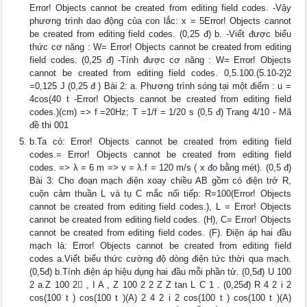
Error! Objects cannot be created from editing field codes. -Vậy
phương trình dao động của con lắc: x = 5Error! Objects cannot
be created from editing field codes. (0,25 đ) b. -Viết được biểu
thức cơ năng : W= Error! Objects cannot be created from editing
field codes. (0,25 đ) -Tính được cơ năng : W= Error! Objects
cannot be created from editing field codes. 0,5.100.(5.10-2)2
=0,125 J (0,25 đ ) Bài 2: a. Phương trình sóng tại một điểm : u =
4cos(40 t -Error! Objects cannot be created from editing field
codes.)(cm) => f =20Hz; T =1/f = 1/20 s (0,5 đ) Trang 4/10 - Mã
đề thi 001
b.Ta có: Error! Objects cannot be created from editing field
codes.= Error! Objects cannot be created from editing field
codes. => λ = 6 m => v = λ.f = 120 m/s ( x đo bằng mét). (0,5 đ)
Bài 3: Cho đoạn mạch điện xoay chiều AB gồm có điện trở R,
cuộn cảm thuần L và tụ C mắc nối tiếp: R=100(Error! Objects
cannot be created from editing field codes.), L = Error! Objects
cannot be created from editing field codes. (H), C= Error! Objects
cannot be created from editing field codes. (F). Điện áp hai đầu
mạch là: Error! Objects cannot be created from editing field
codes a.Viết biểu thức cường độ dòng điện tức thời qua mạch.
(0,5đ) b.Tính điện áp hiệu dụng hai đầu mỗi phần tử. (0,5đ) U 100
2 a.Z 100 2 , I A , Z 100 2 2 Z Z tan L C 1 . (0,25đ) R 4 2 i 2
cos(100 t ) cos(100 t )(A) 2 4 2 i 2 cos(100 t ) cos(100 t )(A)