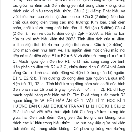
tác giữa hai điện tích điểm đứng yên đặt trong chân không. Giải
thích các kí hiệu trong biểu thức. Câu 2 (1 điểm): Phát biểu và
viết biểu thức của định luật Jun-Len-xơ. Câu 3 (2 điểm): Nêu bản
chất của dòng điện trong các môi trường: Kim loại, chất điện
phân, chất khí và trong chất bán dẫn. II. Bài tập ( 5 điểm) Câu 4
(2 điểm): Trên vỏ của tụ điện có ghi 2µF – 250V. a. Nối hai bản
của tụ với một hiệu điện thế 200V. Tính điện tích của tụ điện.
b.Tính điện tích tối đa mà tụ điện tích được. Câu 5 ( 3 điểm) :
Cho mạch điện như hình vẽ. Hai nguồn điện một chiều mắc nối
tiếp có suất điện động E1 = E2 = 6 V và điện trở trong r1 = r2 = 1
Ω. Mạch ngoài gồm điện trở R1 =6 Ω mắc song song với bình
điện phân có điện trở R2 = 3 Ω, chứa dung dịch CuSO4 với Anôt
bằng Cu. a. Tính suất điện động và điện trở trong của bộ nguồn.
E1,r1 E2,r2 b. Tính cường độ dòng điện qua nguồn và qua mỗi
điện trở R1, R2. c. Tính khối lượng đồng bám vào catốt của bình
điện phân sau 16 phút 5 giây. (biết A = 64, n = 2). R1 d.Thay
mạch ngoài bằng một biến trở R. Tìm R để công suất mạch R2
ngoài bằng 16 W. HẾT ĐÁP ÁN ĐỀ 1- VẬT LÍ 11 HỌC KÌ 1
HƯỚNG DẪN CHẤM ĐỀ KIỂM TRA VẬT LÍ 11 HỌC KÌ 1 Câu 1:
Phát biểu và viết biểu thức định luật Cu-lông về lực tương tác
giữa hai điện tích điểm đứng yên đặt trong chân không. Giải
thích các kí hiệu trong biểu thức. Lực hút hay đẩy giữa hai điện
tích điểm đặt trong chân không: -Có phương trùng với đường