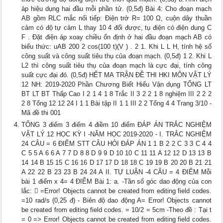
áp hiệu dụng hai đầu mỗi phần tử. (0,5đ) Bài 4: Cho đoạn mạch
AB gồm RLC mắc nối tiếp: Điện trở R= 100 Ω, cuộn dây thuần
cảm có độ tự cảm L thay 10 4 đổi được, tụ điện có điện dung C
F . Đặt điện áp xoay chiều ổn định ở hai đầu đoạn mạch AB có
biểu thức: uAB 200 2 cos(100 t)(V ) . 2 1. Khi L L H, tính hệ số
công suất và công suất tiêu thụ của đoạn mạch. (0,5đ) 1 2. Khi L
L2 thì công suất tiêu thụ của đoạn mạch là cực đại, tính công
suất cực đại đó. (0,5đ) HẾT MA TRẬN ĐỀ THI HKI MÔN VẬT LÝ
12 NH: 2019-2020 Phần Chương Biết Hiểu Vận dụng TỔNG LT
BT LT BT Thấp Cao I 2 1 4 1 8 Trắc II 3 2 2 1 8 nghiệm III 2 2 2
2 8 Tổng 12 12 24 I 1 1 Bài tập II 1 1 III 2 2 Tổng 4 4 Trang 3/10 -
Mã đề thi 001
TỔNG 3 điểm 3 điểm 4 điềm 10 điểm ĐÁP ÁN TRẮC NGHIỆM
VẬT LÝ 12 HỌC KỲ I -NĂM HỌC 2019-2020 - I. TRẮC NGHIỆM
24 CÂU = 6 ĐIỂM STT CÂU HỎI ĐÁP ÁN 1 1 B 2 2 C 3 3 C 4 4
C 5 5 A 6 6 A 7 7 D 8 8 D 9 9 D 10 10 C 11 11 A 12 12 D 13 13 B
14 14 B 15 15 C 16 16 D 17 17 D 18 18 C 19 19 B 20 20 B 21 21
A 22 22 B 23 23 B 24 24 A II. TỰ LUẬN -4 CÂU = 4 ĐIỂM Mỗi
bài 1 điểm x 4= 4 ĐIỂM Bài 1: a. -Tần số góc dao động của con
lắc:  =Error! Objects cannot be created from editing field codes.
=10 rad/s (0,25 đ) - Biên độ dao động A= Error! Objects cannot
be created from editing field codes. = 10/2 = 5cm -Theo đề : Tại t
= 0 => Error! Objects cannot be created from editing field codes.