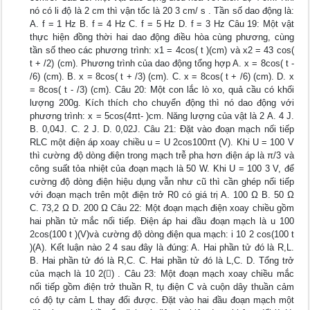
nó có li độ là 2 cm thì vận tốc là 20 3 cm/ s . Tần số dao động là:
A. f = 1 Hz B. f = 4 Hz C. f = 5 Hz D. f = 3 Hz Câu 19: Một vật
thực hiện đồng thời hai dao động điều hòa cùng phương, cùng
tần số theo các phương trình: x1 = 4cos( t )(cm) và x2 = 43 cos(
t + /2) (cm). Phương trình của dao động tổng hợp A. x = 8cos( t -
/6) (cm). B. x = 8cos( t + /3) (cm). C. x = 8cos( t + /6) (cm). D. x
= 8cos( t - /3) (cm). Câu 20: Một con lắc lò xo, quả cầu có khối
lượng 200g. Kích thích cho chuyển động thì nó dao động với
phương trình: x = 5cos(4πt- )cm. Năng lượng của vật là 2 A. 4 J.
B. 0,04J. C. 2 J. D. 0,02J. Câu 21: Đặt vào đoạn mạch nối tiếp
RLC một điện áp xoay chiều u = U 2cos100πt (V). Khi U = 100 V
thì cường độ dòng điện trong mạch trễ pha hơn điện áp là π/3 và
công suất tỏa nhiệt của đoạn mạch là 50 W. Khi U = 100 3 V, để
cường độ dòng điện hiệu dụng vẫn như cũ thì cần ghép nối tiếp
với đoạn mạch trên một điện trở R0 có giá trị A. 100 Ω B. 50 Ω
C. 73,2 Ω D. 200 Ω Câu 22: Một đoạn mạch điện xoay chiều gồm
hai phần tử mắc nối tiếp. Điện áp hai đầu đoạn mạch là u 100
2cos(100 t )(V)và cường độ dòng điện qua mạch: i 10 2 cos(100 t
)(A). Kết luận nào 2 4 sau đây là đúng: A. Hai phần tử đó là R,L.
B. Hai phần tử đó là R,C. C. Hai phần tử đó là L,C. D. Tổng trở
của mạch là 10 2() . Câu 23: Một đoạn mạch xoay chiều mắc
nối tiếp gồm điện trở thuần R, tụ điện C và cuộn dây thuần cảm
có độ tự cảm L thay đổi được. Đặt vào hai đầu đoạn mạch một