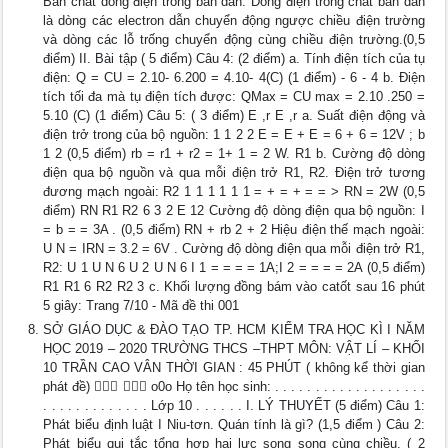
Bản chất dòng điện trong bán dẫn: Dòng điện trong chất bán dẫn
là dòng các electron dẫn chuyển động ngược chiều điện trường
và dòng các lỗ trống chuyển động cùng chiều điện trường.(0,5
điểm) II. Bài tập ( 5 điểm) Câu 4: (2 điểm) a. Tính điện tích của tụ
điện: Q = CU = 2.10- 6.200 = 4.10- 4(C) (1 điểm) - 6 - 4 b. Điện
tích tối đa mà tụ điện tích được: QMax = CU max = 2.10 .250 =
5.10 (C) (1 điểm) Câu 5: ( 3 điểm) E ,r E ,r a. Suất điện động và
điện trở trong của bộ nguồn: 1 1 2 2 E = E + E = 6 + 6 = 12V ; b
1 2 (0,5 điểm) rb = r1 + r2 = 1+ 1 = 2 W. R1 b. Cường độ dòng
điện qua bộ nguồn và qua mỗi điện trở R1, R2. Điện trở tương
đương mạch ngoài: R2 1 1 1 1 1 1 = + = + = = > RN = 2W (0,5
điểm) RN R1 R2 6 3 2 E 12 Cường độ dòng điện qua bộ nguồn: I
= b = = 3A . (0,5 điểm) RN + rb 2 + 2 Hiệu điện thế mạch ngoài:
U N = IRN = 3.2 = 6V . Cường độ dòng điện qua mỗi điện trở R1,
R2: U 1 U N 6 U 2 U N 6 I 1 = = = = 1A;I 2 = = = = 2A (0,5 điểm)
R1 R1 6 R2 R2 3 c. Khối lượng đồng bám vào catốt sau 16 phút
5 giây: Trang 7/10 - Mã đề thi 001
SỞ GIÁO DỤC & ĐÀO TẠO TP. HCM KIỂM TRA HỌC KÌ I NĂM
HỌC 2019 – 2020 TRƯỜNG THCS –THPT MÔN: VẬT LÍ – KHỐI
10 TRẦN CAO VÂN THỜI GIAN : 45 PHÚT ( không kể thời gian
phát đề)   o0o Họ tên học sinh: . . . . . . . . . . . . . . . . . . .
. . . . . . . . . . . . . Lớp 10 . . . . . . I. LÝ THUYẾT (5 điểm) Câu 1:
Phát biểu định luật I Niu-tơn. Quán tính là gì? (1,5 điểm ) Câu 2:
Phát biểu qui tắc tổng hợp hai lực song song cùng chiều. ( 2