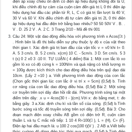
điện áp xoay chiều ổn định có điện áp hiệu dụng không đổi là U,
khi điều chỉnh độ tự cảm của cuộn cảm đến giá trị L 0 thì điện áp
hiệu dụng hai đầu các phần tử R, L, C có giá trị lần lượt là 40 V,
30 V và 60 V. Khi điều chỉnh độ tự cảm đến giá trị 2L 0 thì điện
áp hiệu dụng hai đầu điện trở bằng bao nhiêu? 50 50 50V V . B. .
V . D. 25 2 V . A. 2 C. 3 Trang 2/10 - Mã đề thi 001
Câu 24: Một vật dao động điều hòa với phương trình x Acos(t )
. Hình bên là đồ thị biểu diễn sự phụ thuộc ly độ x của vật theo
thời gian t. Xác định giá trị ban đầu của vận tốc v = v0 khi t= 0.
A. 5 3 cm/s. B. 5 2 cm/s. x(cm) 10 C. - 5cm/s. 3 D. 5π cm/s. 5 3
t (s) 0 2 x0 3 -10 II. TỰ LUẬN ( 4 điểm) Bài 1: Một con lắc lò xo
gồm lò xo có độ cứng k = 100N/m và quả nặng có khối lượng m
= 100g được kích thích cho dao động điều hòa trên quỹ đạo dài
10cm. (Lấy 2 =10 ) a. Viết phương trình dao động của con lắc
(Chọn gốc thời gian lúc con lắc ở vị trí x = 5cm) (0,5đ) b. Tính
cơ năng của con lắc dao động điều hòa. (0,5đ) Bài 2: Một sóng
cơ truyền trên sợi dây đàn hồi rất dài. Phương trình sóng tại một
điểm trên dây: .x u = 4cos(30 t - )(cm).Với x: đo bằng met, t: đo
bằng giây. 3 a.Xác định chu kì và tần số của sóng. (0,5đ) b.Tính
bước sóng và tốc độ truyền sóng trên sợi dây. (0,5đ). Bài 3: Cho
đoạn mạch điện xoay chiều AB gồm có điện trở R, cuộn cảm
thuần L và tụ C mắc nối tiếp: 1 10 4 R=100( ), L = (H), C= (F).
Điện áp hai đầu mạch là: u 100 2 cos(100 t)(V ) . 2 AB a.Viết biểu
thức cường độ dòng điện tức thời qua mạch. (0,5đ) b.Tính điện