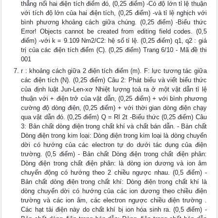
thẳng nối hai điện tích điểm đó, (0,25 điểm) -Có độ lớn tỉ lệ thuận
với tích độ lớn của hai điện tích, (0,25 điểm) -và tỉ lệ nghịch với
bình phương khoảng cách giữa chúng. (0,25 điểm) -Biểu thức
Error! Objects cannot be created from editing field codes. (0,5
điểm) -với k = 9.109 Nm2/C2: hệ số tỉ lệ. (0,25 điểm) q1, q2 : giá
trị của các điện tích điểm (C). (0,25 điểm) Trang 6/10 - Mã đề thi
001
r : khoảng cách giữa 2 điện tích điểm (m). F: lực tương tác giữa
các điện tích (N). (0,25 điểm) Câu 2: Phát biểu và viết biểu thức
của định luật Jun-Len-xơ Nhiệt lượng toả ra ở một vật dẫn tỉ lệ
thuận với + điện trở của vật dẫn, (0,25 điểm) + với bình phương
cường độ dòng điện, (0,25 điểm) + với thời gian dòng điện chạy
qua vật dẫn đó. (0,25 điểm) Q = RI 2t -Biểu thức (0,25 điểm) Câu
3: Bản chất dòng điện trong chất khí và chất bán dẫn. - Bản chất
Dòng điện trong kim loại: Dòng điện trong kim loại là dòng chuyển
dời có hướng của các electron tự do dưới tác dụng của điện
trường. (0,5 điểm) - Bản chất Dòng điện trong chất điện phân:
Dòng điện trong chất điện phân: là dòng ion dương và ion âm
chuyển động có hướng theo 2 chiều ngược nhau. (0,5 điểm) -
Bản chất dòng điện trong chất khí: Dòng điện trong chất khí là
dòng chuyển dời có hướng của các ion dương theo chiều điện
trường và các ion âm, các electron ngược chiều điện trường .
Các hạt tải điện này do chất khí bị ion hóa sinh ra. (0,5 điểm) -