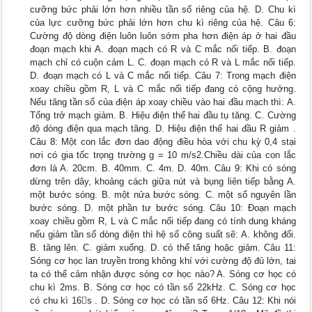
cưỡng bức phải lớn hơn nhiều tần số riêng của hệ. D. Chu kì
của lực cưỡng bức phải lớn hơn chu kì riêng của hệ. Câu 6:
Cường độ dòng điện luôn luôn sớm pha hơn điện áp ở hai đầu
đoạn mạch khi A. đoạn mạch có R và C mắc nối tiếp. B. đoạn
mạch chỉ có cuộn cảm L. C. đoạn mạch có R và L mắc nối tiếp.
D. đoạn mạch có L và C mắc nối tiếp. Câu 7: Trong mạch điện
xoay chiều gồm R, L và C mắc nối tiếp đang có cộng hưởng.
Nếu tăng tần số của điện áp xoay chiều vào hai đầu mạch thì: A.
Tổng trở mạch giảm. B. Hiệu điện thế hai đầu tụ tăng. C. Cường
độ dòng điện qua mạch tăng. D. Hiệu điện thế hai đầu R giảm .
Câu 8: Một con lắc đơn dao động điều hòa với chu kỳ 0,4 stại
nơi có gia tốc trọng trường g = 10 m/s2.Chiều dài của con lắc
đơn là A. 20cm. B. 40mm. C. 4m. D. 40m. Câu 9: Khi có sóng
dừng trên dây, khoảng cách giữa nút và bụng liên tiếp bằng A.
một bước sóng. B. một nửa bước sóng. C. một số nguyên lần
bước sóng. D. một phần tư bước sóng. Câu 10: Đoạn mạch
xoay chiều gồm R, L và C mắc nối tiếp đang có tính dung kháng
nếu giảm tần số dòng điện thì hệ số công suất sẽ: A. không đổi.
B. tăng lên. C. giảm xuống. D. có thể tăng hoặc giảm. Câu 11:
Sóng cơ học lan truyền trong không khí với cường độ đủ lớn, tai
ta có thể cảm nhận được sóng cơ học nào? A. Sóng cơ học có
chu kì 2ms. B. Sóng cơ học có tần số 22kHz. C. Sóng cơ học
có chu kì 16s . D. Sóng cơ học có tần số 6Hz. Câu 12: Khi nói