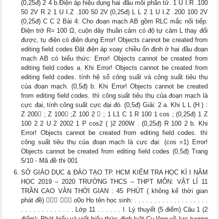
(0,25đ) 2 4 b.Điện áp hiệu dụng hai đầu mỗi phần tử. 1 U I.R .100
50 2V R 2 1 U I.Z .100 50 2V (0,25đ) L L 2 1 U I.Z .200 100 2V
(0,25đ) C C 2 Bài 4: Cho đoạn mạch AB gồm RLC mắc nối tiếp:
Điện trở R= 100 Ω, cuộn dây thuần cảm có độ tự cảm L thay đổi
được, tụ điện có điện dung Error! Objects cannot be created from
editing field codes Đặt điện áp xoay chiều ổn định ở hai đầu đoạn
mạch AB có biểu thức: Error! Objects cannot be created from
editing field codes a. Khi Error! Objects cannot be created from
editing field codes. tính hệ số công suất và công suất tiêu thụ
của đoạn mạch. (0,5đ) b. Khi Error! Objects cannot be created
from editing field codes. thì công suất tiêu thụ của đoạn mạch là
cực đại, tính công suất cực đại đó. (0,5đ) Giải: 2 a. Khi L L (H ) :
Z 200 ; Z 100 ;Z 100 2  ; 1 L1 C 1 R 100 1 cos ; (0,25đ) 1 Z
100 2 2 U 2 2002 1 P cos2 ( )2 200W . (0,25đ) R 100 2 b. Khi
Error! Objects cannot be created from editing field codes. thì
công suất tiêu thụ của đoạn mạch là cực đại: (cos =1) Error!
Objects cannot be created from editing field codes (0,5đ) Trang
5/10 - Mã đề thi 001
SỞ GIÁO DỤC & ĐÀO TẠO TP. HCM KIỂM TRA HỌC KÌ I NĂM
HỌC 2019 – 2020 TRƯỜNG THCS – THPT MÔN: VẬT LÍ 11
TRẦN CAO VÂN THỜI GIAN : 45 PHÚT ( không kể thời gian
phát đề)   o0o Họ tên học sinh: . . . . . . . . . . . . . . . . . . .
. . . . . . . . . . . . . Lớp 11 . . . . . . I. Lý thuyết (5 điểm) Câu 1 (2
điểm): Phát biểu và viết biểu thức định luật Cu-lông về lực tương