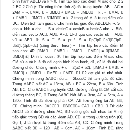
bình hành ABCD và k > 0. Tìm tập hợp các điểm M sao cho: 2 2
2 BC 2 Chú ý: Từ công thức tính độ dài trung tuyến: AB + AC =
2AM + ¬. MA  + MB + MC + MD = k . −. MA 
+ MB + MC + 3MD = k. 2 trong đó M là trung điểm của
BC.  Diện tích tam giác: ú Cho hình lục giác đều ABCDEF. ¬. S =
aha = bhb = chc −. S = absinC = acsinB = bcsinA abc ¬. Biểu
diễn các vectơ AC, AD, AF, EF qua các vectơ u = AB,
v = AE. ®. S = ¯. S = pr °. S = p(p–a)(p–
b)(p–c) (công thức Héron) −. Tìm tập hợp các điểm M
sao cho: 4R |MA + MB + MC + MD| = 3|MA –
MD| £|. Định Lí cosin: ®. Tìm tập hợp các điểm M sao cho:
Giả sử a và b là độ dài cạnh hình bình hành, d1, d2 là độ dài hai
đường chéo. Chứng minh d + d = 2(a2 + b2). |MA + MB +
MC| + |MD + ME + MF| 1 2 đạt giá trị nhỏ nhất.
Chứng minh trong ΔABC nếu a = 2bcosC thì tam giác đó cân.
Trong ΔABC biết AC = 13cm, AB + BC = 22cm, B = 60o. Tính
AB, BC. Cho ΔABC trung tuyến CM. Đường thẳng CM cắt các
đường thẳng BC,  Trong ΔABC biết AB = 3cm, AC = 5cm, A =
120o. Tính độ dài đường phân CA, AB tương ứng tại A, B,
C. Chứng minh: AC+ BC= CA + CB.  Tứ giác
ABCD có 2 đường chéo AC, BD vuông góc cắt nhau tại M nội
tiếp giác trong BD và các đoạn AD, CD. o trong đường tròn (O).
Gọi I, J lần lượt là trung điểm của AB, CD. Chứng minh Trong
ΔABC biết B = 120 , AB = 6cm, AC = 10cm. Tính BC. rằng