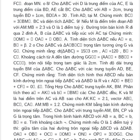
FC. đoạn MN. o 8/ Cho ΔABC với D là trung điểm của AC, E là
trung điểm của BD, AE cắt BC Cho ΔABC với AB = 2cm, trung
tuyến BD = 1cm, BDA = 30 . Tính AD, tại M. Chứng minh: BC
= 3BM. BC và diện tích ΔABC. 9/ Nếu M là điểm trên đoạn AB
với AM:MB = 2:3 và O là 1 điểm tuỳ ý. Đường tròn bán kính R đi
qua 2 đỉnh A, B của ΔABC và tiếp xúc với AC tại Chứng minh:
OM =  OA +  OB. A. Tính diện tích ΔABC nếu A = α,
B = β. 2 o Cho ΔABC và ΔABC trọng tâm tương ứng G và
G. Chứng minh rằng: dt(ΔABC) = 153 cm , A =120 , B >
C. Khoảng cách từ A đến tâm đường GG = (AA + BB +
CC). tròn nội tiếp trong tam giác là 2cm. Tính độ dài trung
tuyến BM của ΔABC. Cho ΔABC với các trung tuyến AD, BE,
CF. Chứng minh rằng: Tính diện tích hình thoi ABCD nếu bán
kính đường tròn ngoại tiếp ΔABC và ΔABD là R và r. AD + BE
+ CF = 0. £. Tổng Hợp Cho ΔABC trung tuyến AK, BM. Phân
tích theo a = AK và b = BM các Cho ΔABC đều, K và M
là hai điểm trên AC và AB sao cho AK:KC = 2:1, vectơ AB,
BC, CA. AM:MB = 1:2. Chứng minh KM bằng bán kính đường
tròn ngoại tiếp ΔABC. Cho ΔABC với trung tuyến AM, BN, CP và
G là trọng tâm. Trong hình bình hành ABCD với AB = a, BC = b,
B = α. Tính khoảng cách ¬. Chứng minh nếu O là 1 điểm tuỳ ý
thì: giữa tâm của hai đường tròn ngoại tiếp ΔBCD và ΔDAB.
OA + OB + OC = OM + ON + OP = 3OG. Cho