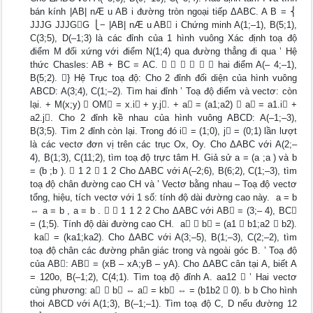
bán kính |AB| nÆ u AB i đường tròn ngoại tiếp ΔABC. A B = ⎨
JJJG JJJGG ⎩− |AB| nÆ u AB i Chứng minh A(1;–1), B(5;1),
C(3;5), D(–1;3) là các đỉnh của 1 hình vuông Xác định toạ độ
điểm M đối xứng với điểm N(1;4) qua đường thẳng đi qua ’ Hệ
thức Chasles: AB + BC = AC.       hai điểm A(– 4;–1),
B(5;2). } Hệ Trục toạ độ: Cho 2 đỉnh đối diện của hình vuông
ABCD: A(3;4), C(1;–2). Tìm hai đỉnh ’ Toạ độ điểm và vectơ: còn
lại. + M(x;y)  OM = x.i + y.j. + a = (a1;a2)  a = a1.i +
a2.j. Cho 2 đỉnh kề nhau của hình vuông ABCD: A(–1;–3),
B(3;5). Tìm 2 đỉnh còn lại. Trong đó i = (1;0), j = (0;1) lần lượt
là các vectơ đơn vị trên các trục Ox, Oy. Cho ΔABC với A(2;–
4), B(1;3), C(11;2), tìm toạ độ trực tâm H. Giả sử a = (a ;a ) và b
= (b ;b ).  1 2  1 2 Cho ΔABC với A(–2;6), B(6;2), C(1;–3), tìm
toạ độ chân đường cao CH và ’ Vectơ bằng nhau – Toạ độ vectơ
tổng, hiệu, tích vectơ với 1 số: tính độ dài đường cao này.  a = b
⇔ a = b , a = b .   1 1 2 2 Cho ΔABC với AB = (3;– 4), BC
= (1;5). Tính độ dài đường cao CH.  a  b = (a1  b1;a2  b2).
 ka = (ka1;ka2). Cho ΔABC với A(3;–5), B(1;–3), C(2;–2), tìm
toạ độ chân các đường phân giác trong và ngoài góc B. ’ Toạ độ
của AB: AB = (xB – xA;yB – yA). Cho ΔABC cân tại A, biết A
= 120o, B(–1;2), C(4;1). Tìm toạ độ đỉnh A. aa12  ’ Hai vectơ
cùng phương: a  b ⇔ a = kb ⇔ = (b1b2  0). b b Cho hình
thoi ABCD với A(1;3), B(–1;–1). Tìm toạ độ C, D nếu đường 12