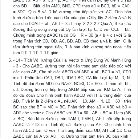
ΔABC với A = α, C = β, AC = b. Trên cạnh BC lấy điểm D sao
cho BD −. Biểu diễn AM, BN, CP theo a = BC, b = CA.
= 3DC. Qua B và D kẻ đường tròn tiếp xúc với AC. Tính bán
kính đường tròn Trên cạnh Ox của góc xOy lấy 2 điểm A và B
sao cho OA = a, AB = 2a. này. 2 2 2 2 2 Qua A, B kẻ các
đường thẳng song song cắt Oy lần lượt tại C, D với OC = b.
Chứng minh trong ΔABC ta có OG = R –  (a + b + c ) với G là
trọng Phân tích CD, OD, AC, BD, AD, CB theo a và b. tâm, O là
tâm đường tròn ngoại tiếp, R là bán kính đường tròn ngoại tiếp
tam         giác.
- 14 - Tích Vô Hướng Của Hai Vectơ & Ứng Dụng Vũ Mạnh Hùng
- 3 - Cho ΔABC, đường tròn nội tiếp trong tam giác tiếp xúc với
các cạnh AB, Cho tứ giác ABCD với AB = a, BC = b, CD
= c. Phân tích CA, DB, DA BC, CA lần lượt tại M, D, N.
Tính độ dài đoạn MD nếu NA=2, NC=3, C = 60o.  theo a, b,
c. Đường tròn nội tiếp trong ΔKLM tiếp xúc với KM tại A. Tính
độ dài đoạn Cho hình bình hành ABCD với H là trung điểm của
AD, F và M là 2 điểm o AL nếu AK = 10, AM = 4, L = 60 . trên
BC sao cho BF = MC = BC. Phân tích theo a = AB và b =
AD các vectơ o Cho ΔABC với B = 60 , AB + BC = 11cm (AB
> BC). Bán kính đường tròn AM, MH, AF. nội tiếp trong
ΔABC là 2:3 cm. Tính độ dài đường cao AH. Cho hình bình
hành ABCD tâm O với H là trung điểm của OD, AH cắt CD Cho
ΔABC cân tại A với A = α. Đường tròn tâm trên BC bán kính r