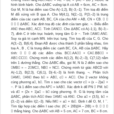
hình bình hành. Cho ΔABC vuông tại A có AB = 6cm, AC = 8cm.
Gọi M, N là hai điểm sao Cho A(–1;2), B(–3;–1). Tìm toạ độ điểm
M đối xứng với B qua A. Cho M(4;1), N(2;–1), P(3;–2) là trung
điểm của các cạnh AB, BC, CA của cho AM = AB, CN = CB.  
   ΔABC. Xác định toạ độ các đỉnh của tam giác. ¬. Biểu diễn
AN theo AB, AC. Tính AN. Cho ΔABC có A(–1;1), B(–3;–
7), đỉnh C ở trên trục hoành, trọng tâm G ở −. Tinh AM.AN.
Suy ra giá trị cạnh MN. trên trục tung. Tìm toạ độ của C, G. Cho
A(3;–2), B(6;4). Đoạn AB được chia thành 3 phần bằng nhau, tìm
toạ A , B , C là trung điểm các cạnh BC, CA, AB của ΔABC. Hãy
tính:    độ các điểm chia. BC.AA + CA.BB +
AB.CC. Chứng minh các điểm A(1;2), B(–2;–3), C(7;12) nằm
trên 1 đường thẳng. Cho ΔABC đều, gọi M, N là 2 điểm sao cho
MB = – 2MC, NB = NC. Chứng minh tứ giác ABCD với
A(–1;2), B(2;3), C(6;1), D(–6;–3) là hình thang. ¬. Phân tích
AM, AN theo b = AB, c = AC. Cho 2 vectơ không
cùng phương a, b. Tìm x sao cho các vectơ c = (x – 2)a +
−. P là 1 điểm sao cho AP = kAB. Xác định k để PN  PM. b
và d = (2x + 1)a – b cùng phương. ®. G là trọng tâm của
ΔABC, phân tích AG theo AM và AN. Cho a = (3;5), b =
(3;–2) và điểm I(2;–3). Nếu IM = a + tb. Định t để O, M, I ¯.
Tìm tập hợp các điểm I sao cho: (IC + 2IB)(IA – 2IB) = 0.   
 thẳng hàng. Cho ΔABC với AB = 5 cm, AC = 7 cm, BC = 8 cm.