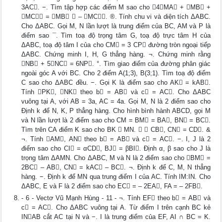
3AC. −. Tìm tập hợp các điểm M sao cho 4MA + MB +
MC = MB  – MC. ®. Tính chu vi và diện tích ΔABC.
Cho ΔABC. Gọi M, N lần lượt là trung điểm của BC, AM và P là
điểm sao ¯. Tìm toạ độ trọng tâm G, toạ độ trực tâm H của
ΔABC, toạ độ tâm I của cho CM = 3 CP đường tròn ngoại tiếp
ΔABC. Chứng minh I, H, G thẳng hàng. ¬. Chứng minh rằng
NB + 5NC = 6NP. °. Tìm giao điểm của đường phân giác
ngoài góc A với BC. Cho 2 điểm A(1;3), B(3;1). Tìm toạ độ điểm
C sao cho ΔABC đều. −. Gọi K là điểm sao cho AK = kAB.
Tính PK, NK theo b = AB và c = AC. Cho ΔABC
vuông tại A, với AB = 3a, AC = 4a. Gọi M, N là 2 điểm sao cho
Định k để N, K, P thẳng hàng. Cho hình bình hành ABCD, gọi M
và N lần lượt là 2 điểm sao cho CM = BM = BA, BN = BC.
Tìm trên CA điểm K sao cho BK  MN.   CB, CN = CD. &
¬. Tính AM, AN theo b = AB và c = AC. −. I, J là 2
điểm sao cho CI = αCD, BJ = βBI. Định α, β sao cho J là
trọng tâm ΔAMN. Cho ΔABC, M và N là 2 điểm sao cho BM =
2BC – AB, CN = kAC – BC. ¬. Định k để C, M, N thẳng
hàng. −. Định k để MN qua trung điểm I của AC. Tính IM:IN. Cho
ΔABC, E và F là 2 điểm sao cho EC = – 2EA, FA = – 2FB.
- 6 - Vectơ Vũ Mạnh Hùng - 11 - ¬. Tính EF theo b = AB và
c = AC. Cho ΔABC vuông tại A. Từ điểm I trên cạnh BC kẻ
INAB cắt AC tại N và −. I là trung điểm của EF, AI ∩ BC = K.