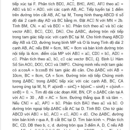
tiếp xúc tại F. Phân tích BD, AC, BH, AH, AF theo a =
AB và b = AD. với các cạnh AB, AC. Tiếp tuyến tại 1 điểm
trên đường tròn cắt AB, AC tại M, Trong hình thang ABCD tỉ số
độ dài 2 cạnh đáy AD và BC bằng m. Đặt AC N với MN = 2b.
Tính BM, CN. = a và BD = b. Phân tích theo a và b các
vectơ AB, BC, CD, DA. Cho ΔABC, đường tròn nội tiếp
trong tam giác tiếp xúc với cạnh BC tại M. Cho hình thang ABCD
đáy AB và CD, đường trung bình MP và O là trung Tính độ dài 2
cạnh AB, AC nếu BM = 6cm, MC = 8cm và bán kính đường tròn
nội tiếp là 4cm. điểm của MP với AB = a, CD = b, AD =
c. Phân tích theo a, b, c các vectơ BC, £}. Định Lí Hàm
Số Sin AO, DO, OC và MP. Chứng minh nếu một tam giác
có a:cosA = b:cosB thì tam giác đó cân. Cho ΔABC với AB =
10cm, BC = 8cm, CA = 5cm. Đường tròn nội tiếp Chứng minh
trong ΔABC: trong ΔABC tiếp xúc với các cạnh AB, BC, CA
tương ứng tại M, N, P. a(sinB – sinC) + b(sinC – sinA) + c(sinA –
sinB) = 0. ¬. Tìm độ dài các đoạn AM, BN, CP. o ΔABC cân tại A
với A = 30 , AB = AC = 5cm. Đường thẳng qua B và tâm −.
Nếu CN = a, AP = b. Phân tích BA theo a và b. O
đường tròn ngoại tiếp ΔABC cắt AC tại D. Tính BD. Cho tứ giác
ABCD với AB = b, AC = c, AD = d. Cho ΔABC, đường
tròn bán kính r qua A, B cắt BC tại D. Tìm bán kính ¬. Phân tích
BC, CD, DB theo b, c, d. đường tròn qua 3 điểm A, D, C nếu AB