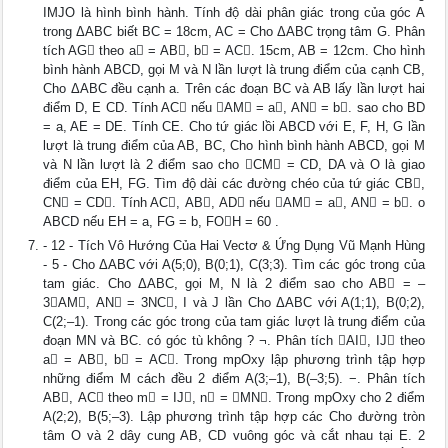
IMJO là hình bình hành. Tính độ dài phân giác trong của góc A
trong ΔABC biết BC = 18cm, AC = Cho ΔABC trọng tâm G. Phân
tích AG theo a = AB, b = AC. 15cm, AB = 12cm. Cho hình
bình hành ABCD, gọi M và N lần lượt là trung điểm của cạnh CB,
Cho ΔABC đều cạnh a. Trên các đoạn BC và AB lấy lần lượt hai
điểm D, E CD. Tính AC nếu AM = a, AN = b. sao cho BD
= a, AE = DE. Tính CE. Cho tứ giác lồi ABCD với E, F, H, G lần
lượt là trung điểm của AB, BC, Cho hình bình hành ABCD, gọi M
và N lần lượt là 2 điểm sao cho CM = CD, DA và O là giao
điểm của EH, FG. Tìm độ dài các đường chéo của tứ giác CB,
CN = CD. Tính AC, AB, AD nếu AM = a, AN = b. o
ABCD nếu EH = a, FG = b, FOH = 60 .
- 12 - Tích Vô Hướng Của Hai Vectơ & Ứng Dụng Vũ Mạnh Hùng
- 5 - Cho ΔABC với A(5;0), B(0;1), C(3;3). Tìm các góc trong của
tam giác. Cho ΔABC, gọi M, N là 2 điểm sao cho AB = –
3AM, AN = 3NC, I và J lần Cho ΔABC với A(1;1), B(0;2),
C(2;–1). Trong các góc trong của tam giác lượt là trung điểm của
đoạn MN và BC. có góc tù không ? ¬. Phân tích AI, IJ theo
a = AB, b = AC. Trong mpOxy lập phương trình tập hợp
những điểm M cách đều 2 điểm A(3;–1), B(–3;5). −. Phân tích
AB, AC theo m = IJ, n = MN. Trong mpOxy cho 2 điểm
A(2;2), B(5;–3). Lập phương trình tập hợp các Cho đường tròn
tâm O và 2 dây cung AB, CD vuông góc và cắt nhau tại E. 2