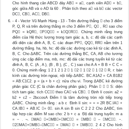
Cho hình thang cân ABCD đáy AB = a, cạnh xiên AD = b,
góc giữa AB và o AD là 60 . Phân tích theo a và b các vectơ
DC, CB, AC, DB.
- 4 - Vectơ Vũ Mạnh Hùng - 13 - Trên đường thẳng  cho 3 điểm
P, Q, R và trên đường thẳng m cho 3 điểm P, Q , R sao cho
PQ = kQR, PQ = kQR. Chứng minh rằng trung
điểm của Hệ thức lượng trong tam giác a, b, c: độ dài các cạnh
đối diện các đỉnh A, B, C. các đoạn PP, QQ, RR nằm trên 1
đường thẳng. ha, hb, hc: độ dài các đường cao kẻ từ các đỉnh A,
B, C. Cho ΔABC. Trên các đường thẳng BC, CA, AB cho tương
ứng các cặp điểm ma, mb, mc: độ dài các trung tuyến kẻ từ các
đỉnh A, B, C. (A , A ), (B , B ), (C , C ) sao cho A A + B B + C C =
0. Chứng minh rằng: 1 2 1 2 1 2  1 2  1 2  1 2  R, r: bán
kính các đường tròn ngoại, nội tiếp ΔABC. BC:A1A2 = CA:B1B2
= AB:C1C2. p = (a + b + c): nửa chu vi. Trong ΔABC kẻ đường
phân giác CC (C là chân đường phân giác). Phân    S: diện
tích tam giác. tích CC theo CA và CB.  Định lí cosin: a2 =
b2 + c2 – 2bccosA Điểm I là tâm đường tròn nội tiếp trong
ΔABC. Chứng minh rằng : a b c  Định lí sin: = = = 2R BC.IA +
CA.IB + AB.IC = 0. sin A sin B sin C 2 2 2 Cho ΔABC, tìm
tập hợp các điểm M sao cho: 2 b + c a  Độ dài trung tuyến: m a
= − . ¬. MA +MB+MC = MB  – MC. −.
2MA+MB–MC = MA  + MB. 2 4 2 Cho hình