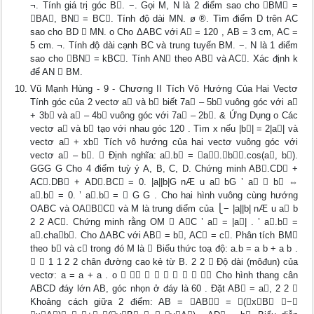
¬. Tính giá trị góc B. −. Gọi M, N là 2 điểm sao cho BM =
BA, BN = BC. Tính độ dài MN. ø ®. Tìm điểm D trên AC
sao cho BD  MN. o Cho ΔABC với A = 120 , AB = 3 cm, AC =
5 cm. ¬. Tính độ dài cạnh BC và trung tuyến BM. −. N là 1 điểm
sao cho BN = kBC. Tính AN theo AB và AC. Xác định k
để AN  BM.
Vũ Mạnh Hùng - 9 - Chương II Tích Vô Hướng Của Hai Vectơ
Tính góc của 2 vectơ a và b biết 7a – 5b vuông góc với a
+ 3b và a – 4b vuông góc với 7a – 2b. & Ứng Dụng o Các
vectơ a và b tạo với nhau góc 120 . Tìm x nếu |b| = 2|a| và
vectơ a + xb Tích vô hướng của hai vectơ vuông góc với
vectơ a – b.  Định nghĩa: a.b = a.b.cos(a, b).
GGG G Cho 4 điểm tuỳ ý A, B, C, D. Chứng minh AB.CD +
AC.DB + AD.BC = 0. |a||b|G nÆ u a bG ’ a ⊥ b ⇔
a.b = 0. ’ a.b = ⎨ G G . Cho hai hình vuông cùng hướng
OABC và OABC và M là trung diểm của ⎩− |a||b| nÆ u a b
2 2 AC. Chứng minh rằng OM  AC ’ a = |a| . ’ a.b =
a.chab. Cho ΔABC với AB = b, AC = c. Phân tích BM
theo b và c trong đó M là  Biểu thức toạ độ: a.b = a b + a b .
  1 1 2 2 chân đường cao kẻ từ B. 2 2  Độ dài (môđun) của
vectơ: a = a + a . o          Cho hình thang cân
ABCD đáy lớn AB, góc nhọn ở đáy là 60 . Đặt AB = a, 2 2 
Khoảng cách giữa 2 điểm: AB = AB = (xB −