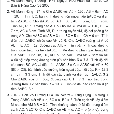
Vũ Mạnh Hùng Trường THPT Nguyễn Hữu Huân Bài Tập 10 Cơ
Bản & Nâng Cao (09-2006)
Vũ Mạnh Hùng - 17 - o Cho ΔABC với A = 120 , AB = 6cm, AC
= 10cm. Tính BC, bán kính đường tròn ngoại tiếp ΔABC và diện
tích ΔABC. o Cho ΔABC với A = 60 , AB = 5cm, BC = 7cm.
Tính AC, R, r, đường cao AH. o Cho ΔABC với A = 120 , BC =
7 cm, AC = 5 cm. Tính AB, R, r, trung tuyến AM, độ dài phân giác
trong AD. Cho ΔABC có AB = 3 cm, BC = 5 cm, CA = 6 cm. Tính
diện tích ΔABC, chiều cao AH và R. Cho ΔABC vuông tại A có
AB = 5, AC = 12, đường cao AH. ¬. Tính bán kính các đường
tròn ngoại tiếp, nội tiếp ΔABC. −. Vẽ đường phân giác trong AD
của ΔABC. Tính DB, DC, AD. o Cho ΔABC với AB = 8cm và A
= 60 nội tiếp trong đường tròn (O) bán kính R = 7 3 . Tính độ dài
các cạnh BC, AC và diện tích ΔABC. 3 o Cho ΔABC với A = 60
(B > C), bán kính các đường tròn ngoại tiếp, nội tiếp: R = 13 3
cm , r = 3 3 cm. Tính độ dài các cạnh và diện tích ΔABC. 3 2
Cho ΔABC với B = 60o, đường cao CH = 7 3 , nội tiếp trong
đường tròn  2 bán kính R = 13 3 . Tính độ dài các cạnh và diện
tích ΔABC. 3 *
- 16 - Tích Vô Hướng Của Hai Vectơ & Ứng Dụng Chương 1
Trong ΔABC biết AB = c, BC = a, B = β. Trên cạnh AB lấy điểm
M sao cho AM:MB = 3:2. Tính khoảng cách từ M đến trung điểm
cạnh AC. VECTƠ Cho ΔABC có AB = c, AC = b (b > c), trung