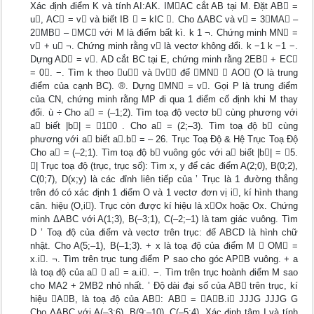
Xác định điểm K và tính AI:AK. IMAC cắt AB tại M. Đặt AB =
u, AC = v và biết IB  = kIC . Cho ΔABC và v = 3MA –
2MB – MC với M là điểm bất kì. k 1 ¬. Chứng minh MN =
v + u ¬. Chứng minh rằng v là vectơ không đổi. k −1 k −1 −.
Dựng AD = v. AD cắt BC tại E, chứng minh rằng 2EB + EC
= 0. −. Tìm k theo u và v để MN  AO (O là trung
điểm của cạnh BC). ®. Dựng MN = v. Gọi P là trung điểm
của CN, chứng minh rằng MP đi qua 1 điểm cố định khi M thay
đổi. ù ÷ Cho a = (–1;2). Tìm toạ độ vectơ b cùng phương với
a biết |b| = 10 . Cho a = (2;–3). Tìm toạ độ b cùng
phương với a biết a.b = – 26. Trục Toạ Độ & Hệ Trục Toạ Độ
Cho a = (–2;1). Tìm toạ độ b vuông góc với a biết |b| = 5.
| Trục toạ độ (trục, trục số): Tìm x, y để các điểm A(2;0), B(0;2),
C(0;7), D(x;y) là các đỉnh liên tiếp của ’ Trục là 1 đường thẳng
trên đó có xác định 1 điểm O và 1 vectơ đơn vị i, kí hình thang
cân. hiệu (O,i). Trục còn được kí hiệu là xOx hoặc Ox. Chứng
minh ΔABC với A(1;3), B(–3;1), C(–2;–1) là tam giác vuông. Tìm
D ’ Toạ độ của điểm và vectơ trên trục: để ABCD là hình chữ
nhật. Cho A(5;–1), B(–1;3). + x là toạ độ của điểm M  OM =
x.i. ¬. Tìm trên trục tung điểm P sao cho góc APB vuông. + a
là toạ độ của a  a = a.i. −. Tìm trên trục hoành điểm M sao
cho MA2 + 2MB2 nhỏ nhất. ’ Độ dài đại số của AB trên trục, kí
hiệu AB, là toạ độ của AB: AB = AB.i JJJG JJJG G
Cho ΔABC với A(–3;6), B(9;–10), C(–5;4). Xác định tâm I và tính