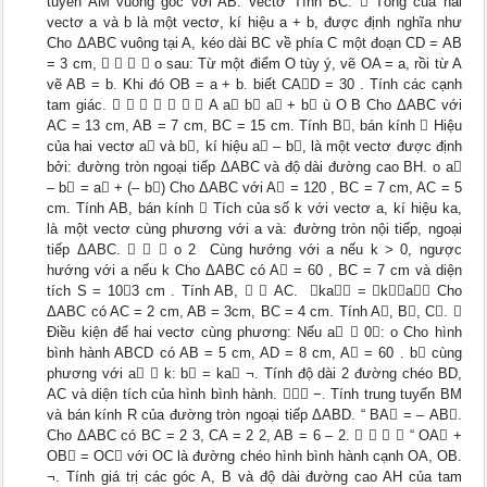
tuyến AM vuông góc với AB. Vectơ Tính BC.  Tổng của hai
vectơ a và b là một vectơ, kí hiệu a + b, được định nghĩa như
Cho ΔABC vuông tại A, kéo dài BC về phía C một đoạn CD = AB
= 3 cm,     o sau: Từ một điểm O tùy ý, vẽ OA = a, rồi từ A
vẽ AB = b. Khi đó OB = a + b. biết CAD = 30 . Tính các cạnh
tam giác.        A a b a + b ù O B Cho ΔABC với
AC = 13 cm, AB = 7 cm, BC = 15 cm. Tính B, bán kính  Hiệu
của hai vectơ a và b, kí hiệu a – b, là một vectơ được định
bởi: đường tròn ngoại tiếp ΔABC và độ dài đường cao BH. o a
– b = a + (– b) Cho ΔABC với A = 120 , BC = 7 cm, AC = 5
cm. Tính AB, bán kính  Tích của số k với vectơ a, kí hiệu ka,
là một vectơ cùng phương với a và: đường tròn nội tiếp, ngoại
tiếp ΔABC.    o 2  Cùng hướng với a nếu k > 0, ngược
hướng với a nếu k Cho ΔABC có A = 60 , BC = 7 cm và diện
tích S = 103 cm . Tính AB,   AC.  ka = ka Cho
ΔABC có AC = 2 cm, AB = 3cm, BC = 4 cm. Tính A, B, C. 
Điều kiện để hai vectơ cùng phương: Nếu a  0: o Cho hình
bình hành ABCD có AB = 5 cm, AD = 8 cm, A = 60 . b cùng
phương với a  k: b = ka ¬. Tính độ dài 2 đường chéo BD,
AC và diện tích của hình bình hành.  −. Tính trung tuyến BM
và bán kính R của đường tròn ngoại tiếp ΔABD. “ BA = – AB.
Cho ΔABC có BC = 2 3, CA = 2 2, AB = 6 – 2.     “ OA +
OB = OC với OC là đường chéo hình bình hành cạnh OA, OB.
¬. Tính giá trị các góc A, B và độ dài đường cao AH của tam