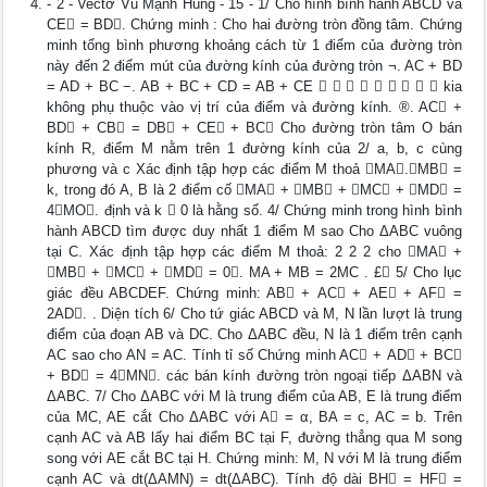
- 2 - Vectơ Vũ Mạnh Hùng - 15 - 1/ Cho hình bình hành ABCD và
CE = BD. Chứng minh : Cho hai đường tròn đồng tâm. Chứng
minh tổng bình phương khoảng cách từ 1 điểm của đường tròn
này đến 2 điểm mút của đường kính của đường tròn ¬. AC + BD
= AD + BC −. AB + BC + CD = AB + CE          kia
không phụ thuộc vào vị trí của điểm và đường kính. ®. AC +
BD + CB = DB + CE + BC Cho đường tròn tâm O bán
kính R, điểm M nằm trên 1 đường kính của 2/ a, b, c cùng
phương và c Xác định tập hợp các điểm M thoả MA.MB =
k, trong đó A, B là 2 điểm cố MA + MB + MC + MD =
4MO. định và k  0 là hằng số. 4/ Chứng minh trong hình bình
hành ABCD tìm được duy nhất 1 điểm M sao Cho ΔABC vuông
tại C. Xác định tập hợp các điểm M thoả: 2 2 2 cho MA +
MB + MC + MD = 0. MA + MB = 2MC . £ 5/ Cho lục
giác đều ABCDEF. Chứng minh: AB + AC + AE + AF =
2AD. . Diện tích 6/ Cho tứ giác ABCD và M, N lần lượt là trung
điểm của đoạn AB và DC. Cho ΔABC đều, N là 1 điểm trên cạnh
AC sao cho AN = AC. Tính tỉ số Chứng minh AC + AD + BC
+ BD = 4MN. các bán kính đường tròn ngoại tiếp ΔABN và
ΔABC. 7/ Cho ΔABC với M là trung điểm của AB, E là trung điểm
của MC, AE cắt Cho ΔABC với A = α, BA = c, AC = b. Trên
cạnh AC và AB lấy hai điểm BC tại F, đường thẳng qua M song
song với AE cắt BC tại H. Chứng minh: M, N với M là trung điểm
cạnh AC và dt(ΔAMN) = dt(ΔABC). Tính độ dài BH = HF =