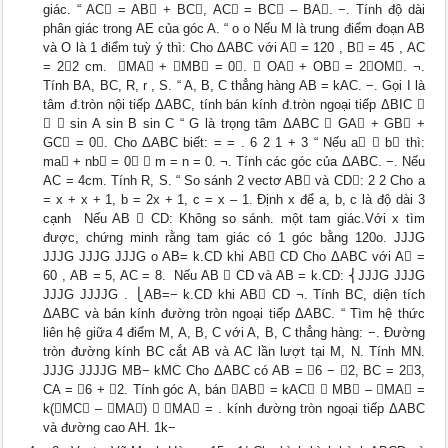
giác. “ AC = AB + BC, AC = BC – BA. −. Tính độ dài
phân giác trong AE của góc A. “ o o Nếu M là trung điểm đoạn AB
và O là 1 điểm tuỳ ý thì: Cho ΔABC với A = 120 , B = 45 , AC
= 22 cm.  MA + MB = 0.  OA + OB = 2OM. ¬.
Tính BA, BC, R, r , S. “ A, B, C thẳng hàng AB = kAC. −. Gọi I là
tâm đ.tròn nội tiếp ΔABC, tính bán kính đ.tròn ngoại tiếp ΔBIC 
  sin A sin B sin C “ G là trọng tâm ΔABC  GA + GB +
GC = 0. Cho ΔABC biết: = = . 6 2 1 + 3 “ Nếu a  b thì:
ma + nb = 0  m = n = 0. ¬. Tính các góc của ΔABC. −. Nếu
AC = 4cm. Tính R, S. “ So sánh 2 vectơ AB và CD: 2 2 Cho a
= x + x + 1, b = 2x + 1, c = x – 1. Định x để a, b, c là độ dài 3
cạnh  Nếu AB  CD: Không so sánh. một tam giác.Với x tìm
được, chứng minh rằng tam giác có 1 góc bằng 120o. JJJG
JJJG JJJG JJJG o AB= k.CD khi AB CD Cho ΔABC với A =
60 , AB = 5, AC = 8.  Nếu AB  CD và AB = k.CD: ⎨JJJG JJJG
JJJG JJJJG . ⎩AB=− k.CD khi AB CD ¬. Tính BC, diện tích
ΔABC và bán kính đường tròn ngoại tiếp ΔABC. “ Tìm hệ thức
liên hệ giữa 4 điểm M, A, B, C với A, B, C thẳng hàng: −. Đường
tròn đường kính BC cắt AB và AC lần lượt tại M, N. Tính MN.
JJJG JJJJG MB− kMC Cho ΔABC có AB = 6 − 2, BC = 23,
CA = 6 + 2. Tính góc A, bán AB = kAC  MB – MA =
k(MC – MA)  MA = . kính đường tròn ngoại tiếp ΔABC
và đường cao AH. 1k−