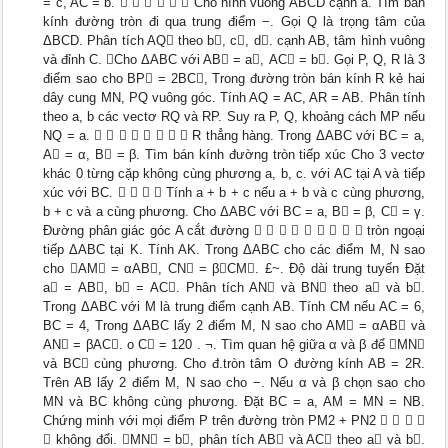
= c, AC = b.       Cho hình vuông ABCD cạnh a. Tìm bán
kính đường tròn đi qua trung điểm −. Gọi Q là trọng tâm của
ΔBCD. Phân tích AQ theo b, c, d. cạnh AB, tâm hình vuông
và đỉnh C. Cho ΔABC với AB = a, AC = b. Gọi P, Q, R là 3
điểm sao cho BP = 2BC, Trong đường tròn bán kính R kẻ hai
dây cung MN, PQ vuông góc. Tính AQ = AC, AR = AB. Phân tính
theo a, b các vectơ RQ và RP. Suy ra P, Q, khoảng cách MP nếu
NQ = a.         R thẳng hàng. Trong ΔABC với BC = a,
A = α, B = β. Tìm bán kính đường tròn tiếp xúc Cho 3 vectơ
khác 0 từng cặp không cùng phương a, b, c. với AC tại A và tiếp
xúc với BC.     Tính a + b + c nếu a + b và c cùng phương,
b + c và a cùng phương. Cho ΔABC với BC = a, B = β, C = γ.
Đường phân giác góc A cắt đường          tròn ngoại
tiếp ΔABC tại K. Tính AK. Trong ΔABC cho các điểm M, N sao
cho AM = αAB, CN = βCM. £~. Độ dài trung tuyến Đặt
a = AB, b = AC. Phân tích AN và BN theo a và b.
Trong ΔABC với M là trung điểm cạnh AB. Tính CM nếu AC = 6,
BC = 4, Trong ΔABC lấy 2 điểm M, N sao cho AM = αAB và
AN = βAC. o C = 120 . ¬. Tìm quan hệ giữa α và β để MN
và BC cùng phương. Cho đ.tròn tâm O đường kính AB = 2R.
Trên AB lấy 2 điểm M, N sao cho −. Nếu α và β chọn sao cho
MN và BC không cùng phương. Đặt BC = a, AM = MN = NB.
Chứng minh với mọi điểm P trên đường tròn PM2 + PN2    
 không đổi. MN = b, phân tích AB và AC theo a và b.