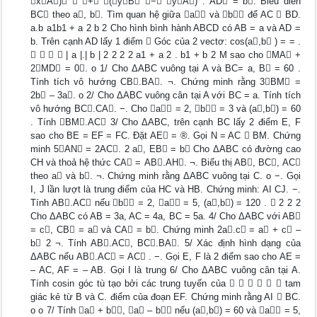
xA)  + (yB − yA) . AD = b. Biểu diễn
BC theo a, b. Tìm quan hệ giữa a và b để AC  BD.
a.b a1b1 + a 2 b 2 Cho hình bình hành ABCD có AB = a và AD =
b. Trên cạnh AD lấy 1 điểm  Góc của 2 vectơ: cos(a,b ) = = .
    | a |.| b | 2 2 2 2 a1 + a 2 . b1 + b 2 M sao cho MA +
2MD = 0. o 1/ Cho ΔABC vuông tại A và BC= a, B = 60 .
Tính tích vô hướng CB.BA. ¬. Chứng minh rằng 3BM =
2b – 3a. o 2/ Cho ΔABC vuông cân tại A với BC = a. Tính tích
vô hướng BC.CA. −. Cho a = 2, b = 3 và (a,b) = 60
. Tính BM.AC 3/ Cho ΔABC, trên cạnh BC lấy 2 điểm E, F
sao cho BE = EF = FC. Đặt AE = ®. Gọi N = AC  BM. Chứng
minh 5AN = 2AC. 2 a, EB = b Cho ΔABC có đường cao
CH và thoả hệ thức CA = AB.AH. ¬. Biểu thị AB, BC, AC
theo a và b. ¬. Chứng minh rằng ΔABC vuông tại C. o −. Gọi
I, J lần lượt là trung điểm của HC và HB. Chứng minh: AI CJ. −.
Tính AB.AC nếu b = 2, a = 5, (a,b) = 120 .  2 2 2
Cho ΔABC có AB = 3a, AC = 4a, BC = 5a. 4/ Cho ΔABC với AB
= c, CB = a và CA = b. Chứng minh 2a.c = a + c –
b 2 ¬. Tính AB.AC, BC.BA. 5/ Xác định hình dạng của
ΔABC nếu AB.AC = AC . −. Gọi E, F là 2 điểm sao cho AE =
– AC, AF = – AB. Gọi I là trung 6/ Cho ΔABC vuông cân tại A.
Tính cosin góc tù tạo bởi các trung tuyến của       tam
giác kẻ từ B và C. điểm của đoạn EF. Chứng minh rằng AI  BC.
o o 7/ Tính a + b, a – b nếu (a,b) = 60 và a = 5,