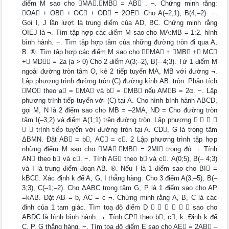
điểm M sao cho MA.MB = AB . ¬. Chứng minh rằng:
OA + OB + OC + OD = 2OE. Cho A(–2;1), B(4;–2). −.
Gọi I, J lần lượt là trung điểm của AD, BC. Chứng minh rằng
OIEJ là ¬. Tìm tập hợp các điểm M sao cho MA:MB = 1:2. hình
bình hành. −. Tìm tập hợp tâm của những đường tròn đi qua A,
B. ®. Tìm tập hợp các điểm M sao cho MA + MB + MC
+ MD = 2a (a > 0) Cho 2 điểm A(3;–2), B(– 4;3). Từ 1 điểm M
ngoài đường tròn tâm O, kẻ 2 tiếp tuyến MA, MB với đường ¬.
Lập phương trình đường tròn (C) đường kính AB. tròn. Phân tích
MO theo a = MA và b = MB nếu AMB = 2α. −. Lập
phương trình tiếp tuyến với (C) tại A. Cho hình bình hành ABCD,
gọi M, N là 2 điểm sao cho MB = –2MA, ND = Cho đường tròn
tâm I(–3;2) và điểm A(1;1) trên đường tròn. Lập phương    
  trình tiếp tuyến với đường tròn tại A. CD, G là trọng tâm
ΔBMN. Đặt AB = b, AC = c. 2 Lập phương trình tập hợp
những điểm M sao cho MA.MB = 2MI trong đó ¬. Tính
AN theo b và c. −. Tính AG theo b và c. A(0;5), B(– 4;3)
và I là trung điểm đoạn AB. ®. Nếu I là 1 điểm sao cho BI =
kBC. Xác định k để A, G, I thẳng hàng. Cho 3 điểm A(3;–5), B(–
3;3), C(–1;–2). Cho ΔABC trọng tâm G, P là 1 điểm sao cho AP
=kAB. Đặt AB = b, AC = c ¬. Chứng minh rằng A, B, C là các
đỉnh của 1 tam giác. Tìm toạ độ điểm D       sao cho
ABDC là hình bình hành. ¬. Tính CP theo b, c, k. Định k để
C, P, G thẳng hàng. −. Tìm toạ độ điểm E sao cho AE = 2AB –