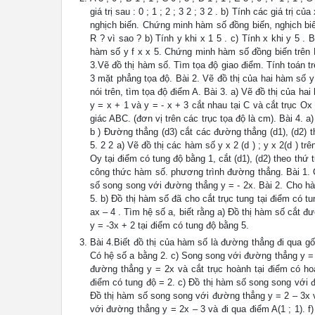
giá trị sau : 0 ; 1 ; 2 ; 3 2 ; 3 2 . b) Tính các giá trị c
nghịch biến. Chứng minh hàm số đồng biến, nghịch biế
R ? vì sao ? b) Tính y khi x 1 5 . c) Tính x khi y 5 
hàm số y f x x 5. Chứng minh hàm số đồng biến trên 
3.Vẽ đồ thị hàm số. Tìm tọa độ giao điểm. Tính toán tr
3 mặt phẳng tọa độ. Bài 2. Vẽ đồ thị của hai hàm số y
nói trên, tìm tọa độ điểm A. Bài 3. a) Vẽ đồ thị của h
y = x + 1 và y = - x + 3 cắt nhau tại C và cắt trục Ox
giác ABC. (đơn vị trên các trục tọa độ là cm). Bài 4. a
b ) Đường thẳng (d3) cắt các đường thẳng (d1), (d2) t
5. 2 2 a) Vẽ đồ thị các hàm số y x 2 (d ) ; y x 2(d ) 
Oy tại điểm có tung độ bằng 1, cắt (d1), (d2) theo thứ
công thức hàm số. phương trình đường thẳng. Bài 1. Ch
số song song với đường thẳng y = - 2x. Bài 2. Cho hàm
5. b) Đồ thị hàm số đã cho cắt trục tung tại điểm có t
ax – 4 . Tìm hệ số a, biết rằng a) Đồ thị hàm số cắt 
y = -3x + 2 tại điểm có tung độ bằng 5.
Bài 4.Biết đồ thị của hàm số là đường thẳng đi qua gố
Có hệ số a bằng 2. c) Song song với đường thẳng y = 
đường thẳng y = 2x và cắt trục hoành tại điểm có ho
điểm có tung độ = 2. c) Đồ thị hàm số song song với 
Đồ thị hàm số song song với đường thẳng y = 2 – 3x v
với đường thẳng y = 2x – 3 và đi qua điểm A(1 ; 1). 