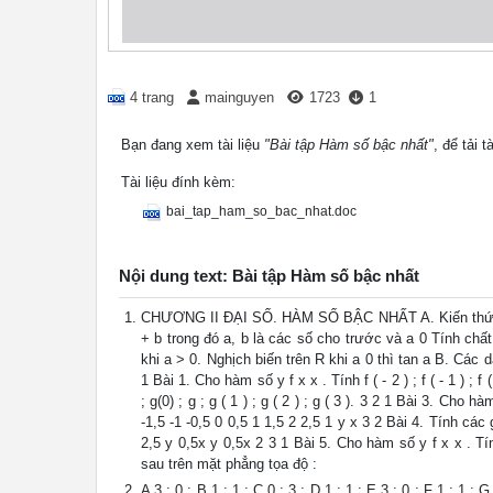
4 trang
mainguyen
1723
1
Bạn đang xem tài liệu
"Bài tập Hàm số bậc nhất"
, để tải 
Tài liệu đính kèm:
bai_tap_ham_so_bac_nhat.doc
Nội dung text: Bài tập Hàm số bậc nhất
CHƯƠNG II ĐẠI SỐ. HÀM SỐ BẬC NHẤT A. Kiến thức cơ
+ b trong đó a, b là các số cho trước và a 0 Tính chấ
khi a > 0. Nghịch biến trên R khi a 0 thì tan a B. Các
1 Bài 1. Cho hàm số y f x x . Tính f ( - 2 ) ; f ( - 1 ) ; f (
; g(0) ; g ; g ( 1 ) ; g ( 2 ) ; g ( 3 ). 3 2 1 Bài 3. Cho
-1,5 -1 -0,5 0 0,5 1 1,5 2 2,5 1 y x 3 2 Bài 4. Tính các
2,5 y 0,5x y 0,5x 2 3 1 Bài 5. Cho hàm số y f x x . Tính f 
sau trên mặt phẳng tọa độ :
A 3 ; 0 ; B 1 ; 1 ; C 0 ; 3 ; D 1 ; 1 ; E 3 ; 0 ; F 1 ; 1 