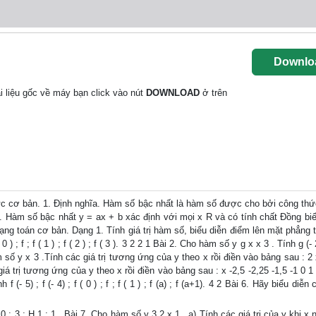
Downlo
tài liệu gốc về máy bạn click vào nút
DOWNLOAD
ở trên
 bản. 1. Định nghĩa. Hàm số bậc nhất là hàm số được cho bởi công thứ
t. Hàm số bậc nhất y = ax + b xác định với mọi x R và có tính chất Đồng biế
 dạng toán cơ bản. Dạng 1. Tính giá trị hàm số, biểu diễn điểm lên mặt phẳng 
 0 ) ; f ; f ( 1 ) ; f ( 2 ) ; f ( 3 ). 3 2 2 1 Bài 2. Cho hàm số y g x x 3 . Tính g (- 
 hàm số y x 3 .Tính các giá trị tương ứng của y theo x rồi điền vào bảng sau : 2 
 giá trị tương ứng của y theo x rồi điền vào bảng sau : x -2,5 -2,25 -1,5 -1 0 1
(- 5) ; f (- 4) ; f ( 0 ) ; f ; f ( 1 ) ; f (a) ; f (a+1). 4 2 Bài 6. Hãy biểu diễn
; G 0 ; 3 ; H 1 ; 1 . Bài 7. Cho hàm số y 3 2 x 1 . a) Tính các giá trị của y khi x