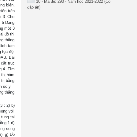
10 - Mã đề: 290 - Năm học 2021-2022 (Có
ồng biến,
đáp án)
iến trên
i 3. Cho
. 5 Dạng
ùng một 3
i đồ thị
ờng thẳng
 tích tam
g tọa độ.
OAB. Bài
 cắt trục
ng 4. Tìm
 thị hàm
trị bằng
àm số y =
ng thẳng
 ; 2) b)
song với
tung tại
ằng 1 d)
ong song
). g) Đồ