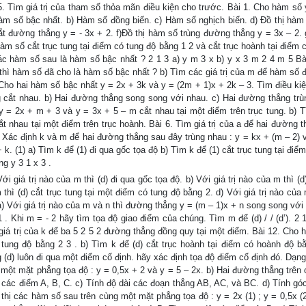
 5. Tìm giá trị của tham số thỏa mãn điều kiện cho trước. Bài 1. Cho hàm số
hàm số bậc nhất. b) Hàm số đồng biến. c) Hàm số nghịch biến. d) Đồ thị hàm
t đường thẳng y = - 3x + 2. f)Đồ thị hàm số trùng đường thẳng y = 3x – 2. g
 hàm số cắt trục tung tại điểm có tung độ bằng 1 2 và cắt trục hoành tại điểm
các hàm số sau là hàm số bậc nhất ? 2 1 3 a) y m 3 x b) y x 3 m 2 4 m 5 Bà
thì hàm số đã cho là hàm số bậc nhất ? b) Tìm các giá trị của m để hàm số đ
 Cho hai hàm số bậc nhất y = 2x + 3k và y = (2m + 1)x + 2k – 3. Tìm điều ki
g cắt nhau. b) Hai đường thẳng song song với nhau. c) Hai đường thẳng trù
 y = 2x + m + 3 và y = 3x + 5 – m cắt nhau tại một điểm trên trục tung. b) 
 nhau tại một điểm trên trục hoành. Bài 6. Tìm giá trị của a để hai đường t
. Xác định k và m để hai đường thẳng sau đây trùng nhau : y = kx + (m – 2) 
k. (1) a) Tìm k để (1) đi qua gốc tọa độ b) Tìm k để (1) cắt trục tung tại điể
g y 3 1 x 3 .
 giá trị nào của m thì (d) đi qua gốc tọa độ. b) Với giá trị nào của m thì (d
thì (d) cắt trục tung tại một điểm có tung độ bằng 2. d) Với giá trị nào của 
a) Với giá trị nào của m và n thì đường thẳng y = (m – 1)x + n song song với
 . Khi m = - 2 hãy tìm tọa độ giao điểm của chúng. Tìm m để (d) / / (d’). 2 
 giá trị của k để ba 5 2 5 2 đường thẳng đồng quy tại một điểm. Bài 12. Cho 
ó tung độ bằng 2 3 . b) Tìm k để (d) cắt trục hoành tại điểm có hoành độ bằ
 (d) luôn đi qua một điểm cố định. hãy xác định tọa độ điểm cố định đó. Dạn
 một mặt phẳng tọa độ : y = 0,5x + 2 và y = 5 – 2x. b) Hai đường thẳng trên
ộ các điểm A, B, C. c) Tính độ dài các đoạn thẳng AB, AC, và BC. d) Tính gó
thị các hàm số sau trên cùng một mặt phẳng tọa độ : y = 2x (1) ; y = 0,5x (