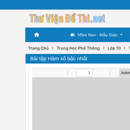
Mầm Non - Mẫu Giáo
›
›
›
Trang Chủ
Trung Học Phổ Thông
Lớp 10
Bài tập Hàm số bậc nhất