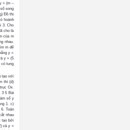
 y = (m –
 số song
) Đồ thị
 có hoành
i 3. Cho
ã cho là
ện của m
ng nhau.
Tìm m để
hẳng y =
và y = (5
m có tung
) tạo với
m thì (d)
 trục Ox.
1 3 5 Bài
hàm số y
ng 1. c)
g 6. Toán
 cắt nhau
c tạo bởi
2) và y =