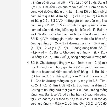
thị hàm số đi qua hai điểm P(2 ; 1) và Q(-1 ; 4). Dạng
2)x + n. Tìm điều kiện của m và n để : a) Hàm số là 
song với đường thẳng y = 2x – 1 . e) Đồ thị hàm số cắ
hàm số đi qua hai điểm A(1 ; 2) và B(3 ; 4) . h) Đồ thị
độ bằng 2 2 . Bài 2.Với những gía trị nào của m thì 
hàm số y x 2012 . m 5 a) Với những gía trị nào của m 
hàm số bậc nhất đồng biến, nghịch biến trên R. Bài 4.
và k để đồ thị của hai hàm số là : a) Hai đường thẳn
Bài 5. a) Với những giá trị nào của m thì các hàm số
đường thẳng y = 2x – 1 và đường thẳng y = 3x + m cắt
(a – 1)x + 2 và y = (3 – a)x + 1 song song nhau. Bài 7
– k)x + (4 – m) . Bài 8. Cho đường thẳng y = (k + 1)x + 
độ bằng 1 2 . c) Tìm k để (1) song song với đường thẳn
Bài 9. Cho đường thẳng y = (1 – 4m)x + m – 2 (d) a) Với
trục Ox một góc nhọn, góc tù. c) Với giá trị nào của m 
cắt trục hoành tại điểm có hoành độ bằng – 1. Bài 10. 
b) Cho hai đường thẳng d : y x m 2 và d ' : y m2 2 x 1
11. Cho ba đường thẳng sau y x ; y x ; y kx 3,5 . Tìm
kx 2k 1 (d). a) Tìm k để (d) cắt trục tung tại điểm c
Chứng minh rằng, với mọi giá trị k 0 , các đường thẳng
tổng hợp. Bài 1. a) Vẽ đồ thị hai hàm số sau trên cùng
tại C và cắt trục Ox theo thứ tự tại A và B. Tìm tọa đ
đường thẳng y = 0,5x + 2 với trục Ox. Bài 2. a) Vẽ đồ 