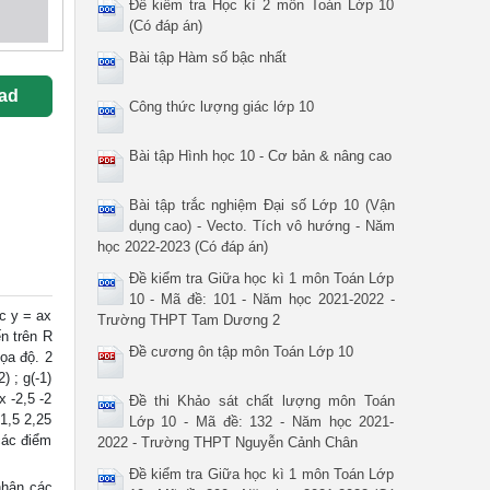
Đề kiểm tra Học kì 2 môn Toán Lớp 10
(Có đáp án)
Bài tập Hàm số bậc nhất
ad
Công thức lượng giác lớp 10
Bài tập Hình học 10 - Cơ bản & nâng cao
Bài tập trắc nghiệm Đại số Lớp 10 (Vận
dụng cao) - Vecto. Tích vô hướng - Năm
học 2022-2023 (Có đáp án)
Đề kiểm tra Giữa học kì 1 môn Toán Lớp
10 - Mã đề: 101 - Năm học 2021-2022 -
c y = ax
Trường THPT Tam Dương 2
n trên R
Đề cương ôn tập môn Toán Lớp 10
tọa độ. 2
2) ; g(-1)
x -2,5 -2
Đề thi Khảo sát chất lượng môn Toán
 1,5 2,25
Lớp 10 - Mã đề: 132 - Năm học 2021-
 các điểm
2022 - Trường THPT Nguyễn Cảnh Chân
Đề kiểm tra Giữa học kì 1 môn Toán Lớp
 nhận các