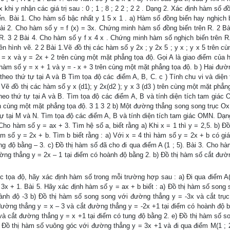
ủa x khi y nhận các giá trị sau : 0 ; 1 ; 8 ; 2 2 ; 2 2 . Dạng 2. Xác định hàm số đ
n. Bài 1. Cho hàm số bậc nhất y 1 5 x 1 . a) Hàm số đồng biến hay nghịch b
. Bài 2. Cho hàm số y = f (x) = 3x. Chứng minh hàm số đồng biến trên R. 2 Bà
R. 3 2 Bài 4. Cho hàm số y f x 4 x . Chứng minh hàm số nghịch biến trên R
ên hình vẽ. 2 2 Bài 1.Vẽ đồ thị các hàm số y 2x ; y 2x 5 ; y x ; y x 5 trên c
 = x và y = 2x + 2 trên cùng một mặt phẳng tọa độ. Gọi A là giao điểm của ha
ai hàm số y = x + 1 và y = - x + 3 trên cùng một mặt phẳng tọa độ. b ) Hai đư
 theo thứ tự tại A và B Tìm tọa độ các điểm A, B, C. c ) Tính chu vi và diện
) Vẽ đồ thị các hàm số y x (d1); y 2x(d2 ); y x 3 (d3 ) trên cùng một mặt phẳn
heo thứ tự tại A và B. Tìm tọa độ các điểm A, B và tính diện tích tam giác 
trên cùng một mặt phẳng tọa độ. 3 1 3 2 b) Một đường thẳng song song trục Ox
 tự tại M và N. Tìm tọa độ các điểm A, B và tính diện tích tam giác OMN. Dạ
o hàm số y = ax + 3. Tìm hệ số a, biết rằng a) Khi x = 1 thì y = 2,5. b) Đồ
 số y = 2x + b. Tìm b biết rằng : a) Với x = 4 thì hàm số y = 2x + b có giá 
ung độ bằng – 3. c) Đồ thị hàm số đã cho đi qua điểm A (1 ; 5). Bài 3. Cho h
đường thẳng y = 2x – 1 tại điểm có hoành độ bằng 2. b) Đồ thị hàm số cắt đườ
c tọa độ, hãy xác định hàm số trong mỗi trường hợp sau : a) Đi qua điểm A(3
3x + 1. Bài 5. Hãy xác định hàm số y = ax + b biết : a) Đồ thị hàm số song 
ành độ -3 b) Đồ thị hàm số song song với đường thẳng y = -3x và cắt trục 
đường thẳng y = x – 3 và cắt đường thẳng y = -2x +1 tại điểm có hoành độ b
à cắt đường thẳng y = x +1 tại điểm có tung độ bằng 2. e) Đồ thị hàm số s
f) Đồ thị hàm số vuông góc với đường thẳng y = 3x +1 và đi qua điểm M(1 ; 2