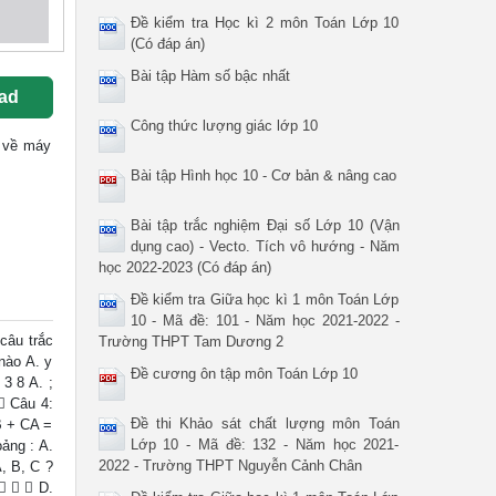
Đề kiểm tra Học kì 2 môn Toán Lớp 10
(Có đáp án)
Bài tập Hàm số bậc nhất
ad
Công thức lượng giác lớp 10
ốc về máy
Bài tập Hình học 10 - Cơ bản & nâng cao
Bài tập trắc nghiệm Đại số Lớp 10 (Vận
dụng cao) - Vecto. Tích vô hướng - Năm
học 2022-2023 (Có đáp án)
Đề kiểm tra Giữa học kì 1 môn Toán Lớp
10 - Mã đề: 101 - Năm học 2021-2022 -
âu trắc
Trường THPT Tam Dương 2
nào A. y
Đề cương ôn tập môn Toán Lớp 10
 3 8 A. ;
6 Câu 4:
Đề thi Khảo sát chất lượng môn Toán
B + CA =
Lớp 10 - Mã đề: 132 - Năm học 2021-
ảng : A.
2022 - Trường THPT Nguyễn Cảnh Chân
, B, C ?
   D.