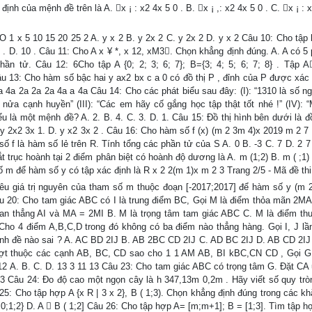
nh của mệnh đề trên là A. x ¡ : x2 4x 5 0 . B. x ¡ ,: x2 4x 5 0 . C. x ¡ : 
O 1 x 5 10 15 20 25 2 A. y x 2 B. y 2x 2 C. y 2x 2 D. y x 2 Câu 10: Cho tập 
5 . D. 10 . Câu 11: Cho A x ¥ *, x 12, xM3. Chọn khẳng định đúng. A. A có 5
ần tử. Câu 12: 6Cho tập A {0; 2; 3; 6; 7}; B={3; 4; 5; 6; 7; 8} . Tập A
. Câu 13: Cho hàm số bậc hai y ax2 bx c a 0 có đồ thị P , đỉnh của P được xác
; . a 4a 2a 2a 2a 4a a 4a Câu 14: Cho các phát biểu sau đây: (I): “1310 là số n
nửa cạnh huyền” (III): “Các em hãy cố gắng học tập thật tốt nhé !” (IV): “
u là một mệnh đề? A. 2. B. 4. C. 3. D. 1. Câu 15: Đồ thị hình bên dưới là đ
 y 2x2 3x 1. D. y x2 3x 2 . Câu 16: Cho hàm số f (x) (m 2 3m 4)x 2019 m 2 7 
số f là hàm số lẻ trên R. Tính tổng các phần tử của S A. 0 B. -3 C. 7 D. 2 7
ắt trục hoành tại 2 điểm phân biệt có hoành độ dương là A. m (1;2) B. m ( ;1)
 số m để hàm số y có tập xác định là R x 2 2(m 1)x m 2 3 Trang 2/5 - Mã đề th
êu giá trị nguyên của tham số m thuộc đoạn [-2017;2017] để hàm số y (m 
âu 20: Cho tam giác ABC có I là trung điểm BC, Gọi M là điểm thỏa mãn 2
đọan thẳng AI và MA = 2MI B. M là trọng tâm tam giác ABC C. M là điểm th
Cho 4 điểm A,B,C,D trong đó không có ba điểm nào thẳng hàng. Gọi I, J lần
nh đề nào sai ? A. AC BD 2IJ B. AB 2BC CD 2IJ C. AD BC 2IJ D. AB CD 2IJ
ượt thuộc các cạnh AB, BC, CD sao cho 1 1 AM AB, BI kBC,CN CD , Gọi G 
12 A. B. C. D. 13 3 11 13 Câu 23: Cho tam giác ABC có trọng tâm G. Đặt CA 
 3 Câu 24: Đo độ cao một ngọn cây là h 347,13m 0,2m . Hãy viết số quy trò
5: Cho tập hợp A {x R | 3 x 2}, B ( 1;3). Chọn khẳng định đúng trong các kh
; 1;0;1;2} D. A  B ( 1;2] Câu 26: Cho tập hợp A= [m;m+1]; B = [1;3]. Tìm tập h