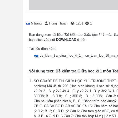
5 trang
Hùng Thuận
1251
1
Bạn đang xem tài liệu
"Đề kiểm tra Giữa học kì 1 môn To
bạn click vào nút
DOWNLOAD
ở trên
Tài liệu đính kèm:
de_kiem_tra_giua_hoc_ki_1_mon_toan_lop_10_ma
Nội dung text: Đề kiểm tra Giữa học kì 1 môn To
SỞ GD&ĐT ĐỀ THI GIỮA HỌC KÌ 1 TRƯỜNG THPT . MÔN
nghiệm) Mã đề thi 290 (Học sinh không được sử dụng t
x2 2x 2 . B. y 2x2 4x 4 . C. y x2 2x 1. D. y 3x2 6x 1.
38; B. ; 3  8; . C. ; 3 8; . D. ; 3 8; . Câu 3
Cho ba điểm phân biệt A, B, C , Đẳng thức nào đú
CB C. CA BA BC D. AB AC BC Câu 5: Cho hàm số bậc ha
;2  2; B. 2; C. R D. ;2 Câu 6: Cho tam giác ABC, có 
A. 3 B. 4 C. 9 D. 6 Câu 7: Cho tập hợp M x ¡ | 2 x 5