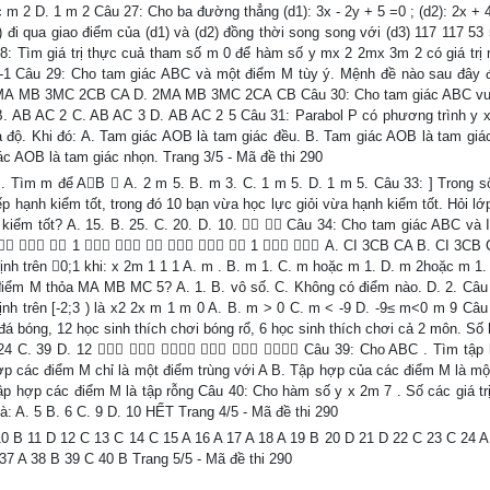
c m 2 D. 1 m 2 Câu 27: Cho ba đường thẳng (d1): 3x - 2y + 5 =0 ; (d2): 2x + 
) đi qua giao điểm của (d1) và (d2) đồng thời song song với (d3) 117 117 53 
28: Tìm giá trị thực cuả tham số m 0 để hàm số y mx 2 2mx 3m 2 có giá trị 
 -1 Câu 29: Cho tam giác ABC và một điểm M tùy ý. Mệnh đề nào sau đây 
 MB 3MC 2CB CA D. 2MA MB 3MC 2CA CB Câu 30: Cho tam giác ABC vu
 B. AB AC 2 C. AB AC 3 D. AB AC 2 5 Câu 31: Parabol P có phương trình y x
ọa độ. Khi đó: A. Tam giác AOB là tam giác đều. B. Tam giác AOB là tam giá
c AOB là tam giác nhọn. Trang 3/5 - Mã đề thi 290
 . Tìm m để AB  A. 2 m 5. B. m 3. C. 1 m 5. D. 1 m 5. Câu 33: ] Trong s
ếp hạnh kiểm tốt, trong đó 10 bạn vừa học lực giỏi vừa hạnh kiểm tốt. Hỏi lớ
kiểm tốt? A. 15. B. 25. C. 20. D. 10.   Câu 34: Cho tam giác ABC và I
    1       1   A. CI 3CB CA B. CI 3CB 
h trên 0;1 khi: x 2m 1 1 1 A. m . B. m 1. C. m hoặc m 1. D. m 2hoặc m 1.
iểm M thỏa MA MB MC 5? A. 1. B. vô số. C. Không có điểm nào. D. 2. Câu
ịnh trên [-2;3 ) là x2 2x m 1 m 0 A. B. m > 0 C. m < -9 D. -9≤ m<0 m 9 Câu
đá bóng, 12 học sinh thích chơi bóng rổ, 6 học sinh thích chơi cả 2 môn. Số
 B. 24 C. 39 D. 12       Câu 39: Cho ABC . Tìm tập
ác điểm M chỉ là một điểm trùng với A B. Tập hợp của các điểm M là m
p hợp các điểm M là tập rỗng Câu 40: Cho hàm số y x 2m 7 . Số các giá tr
: A. 5 B. 6 C. 9 D. 10 HẾT Trang 4/5 - Mã đề thi 290
0 B 11 D 12 C 13 C 14 C 15 A 16 A 17 A 18 A 19 B 20 D 21 D 22 C 23 C 24 A
37 A 38 B 39 C 40 B Trang 5/5 - Mã đề thi 290