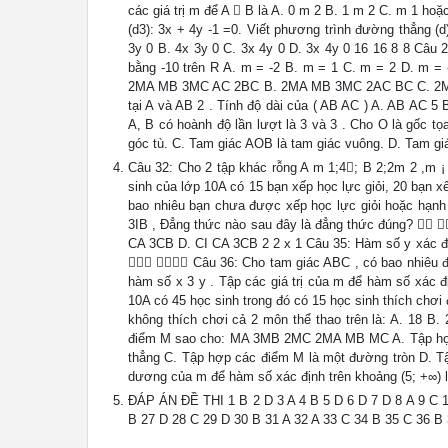
các giá trị m để A  B là A. 0 m 2 B. 1 m 2 C. m 1 hoặ
(d3): 3x + 4y -1 =0. Viết phương trình đường thẳng (d
3y 0 B. 4x 3y 0 C. 3x 4y 0 D. 3x 4y 0 16 16 8 8 Câu 
bằng -10 trên R A. m = -2 B. m = 1 C. m = 2 D. m =
2MA MB 3MC AC 2BC B. 2MA MB 3MC 2AC BC C. 2MA
tại A và AB 2 . Tính độ dài của ( AB AC ) A. AB AC 5
A, B có hoành độ lần lượt là 3 và 3 . Cho O là gốc t
góc tù. C. Tam giác AOB là tam giác vuông. D. Tam giá
Câu 32: Cho 2 tập khác rỗng A m 1;4; B 2;2m 2 ,m ¡
sinh của lớp 10A có 15 bạn xếp học lực giỏi, 20 bạn x
bao nhiêu bạn chưa được xếp học lực giỏi hoặc hạnh 
3IB , Đẳng thức nào sau đây là đẳng thức đúng? 
CA 3CB D. CI CA 3CB 2 2 x 1 Câu 35: Hàm số y xác địn
  Câu 36: Cho tam giác ABC , có bao nhiêu đ
hàm số x 3 y . Tập các giá trị của m để hàm số xác đ
10A có 45 học sinh trong đó có 15 học sinh thích chơi 
không thích chơi cả 2 môn thể thao trên là: A. 18
điểm M sao cho: MA 3MB 2MC 2MA MB MC A. Tập hợp c
thẳng C. Tập hợp các điểm M là một đường tròn D. Tậ
dương của m để hàm số xác định trên khoảng (5; +∞) là
ĐÁP ÁN ĐỀ THI 1 B 2 D 3 A 4 B 5 D 6 D 7 D 8 A 9 C 1
B 27 D 28 C 29 D 30 B 31 A 32 A 33 C 34 B 35 C 36 B 