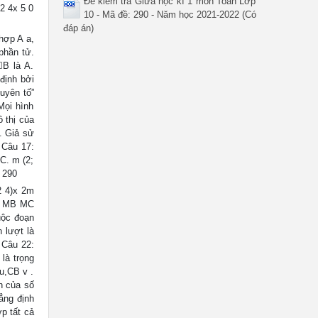
Đề kiểm tra Giữa học kì 1 môn Toán Lớp
x2 4x 5 0
10 - Mã đề: 290 - Năm học 2021-2022 (Có
đáp án)
hợp A a,
 phần tử.
B là A.
 định bởi
guyên tố”
Mọi hình
ồ thị của
. Giả sử
 Câu 17:
 C. m (2;
i 290
2 4)x 2m
MA MB MC
uộc đoạn
 lượt là
 Câu 22:
là trọng
u,CB v .
n của số
ẳng định
ợp tất cả