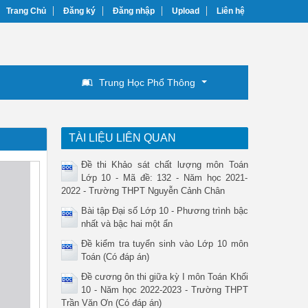
Trang Chủ
Đăng ký
Đăng nhập
Upload
Liên hệ
Trung Học Phổ Thông
TÀI LIỆU LIÊN QUAN
Đề thi Khảo sát chất lượng môn Toán
Lớp 10 - Mã đề: 132 - Năm học 2021-
2022 - Trường THPT Nguyễn Cảnh Chân
Bài tập Đại số Lớp 10 - Phương trình bậc
nhất và bậc hai một ẩn
Đề kiểm tra tuyển sinh vào Lớp 10 môn
Toán (Có đáp án)
Đề cương ôn thi giữa kỳ I môn Toán Khối
10 - Năm học 2022-2023 - Trường THPT
Trần Văn Ơn (Có đáp án)