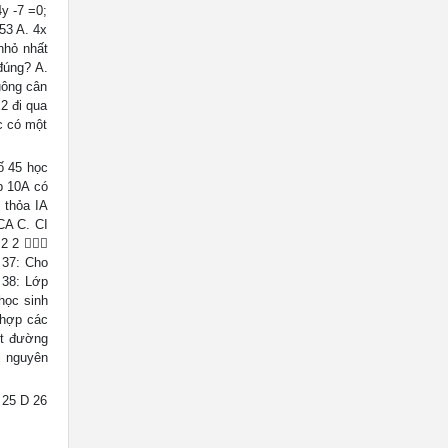
4y -7 =0;
53 A. 4x
nhỏ nhất
đúng? A.
ông cân
2 đi qua
c có một
ố 45 học
p 10A có
 thỏa IA
CA C. CI
 2 2 
 37: Cho
 38: Lớp
 học sinh
 hợp các
ột đường
ị nguyên
 25 D 26