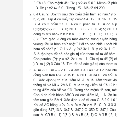
 Câu 8: Cho mệnh đề: “x ¡ :x2 4x 5 0 ”. Mệnh đề phủ đị
. D. x ¡ : x2 4x 5 0 . Trang 1/5 - Mã đề thi 290
6 4 Câu 9: Đồ2 thị sau đây biểu diễn hàm số nào? y 5 
b, c, d. Tập A có mấy tập con? 4 A. 12 . B. 16 . C. 1
B. A có 2 phần tử. C. A có 3 phần tử. D. A có 4 ph
0;2;3;4;5;6;7;8 . B. 0; 2. C. 3; 6; 7 . D. 4; 5; 8
công thức8 nào? b b b b A. I ; . B. I ; . C. I ; . D. I 
(II): “Tam giác vuông có một đường trung tuyến bằng 
vuông đều là hình chữ nhật ” Hỏi có bao nhiêu phát biể
hàm số nào? y 1 O 1 x A. y 2x2 3x 1. B. y x2 3x 1. C.
S là tập hợp tất cả các giá trị của tham số m để hàm 
Cho parabol (P): y = x2 -2x + m – 1. Giá trị m để (P) c
) D. m ( ;2) 3 Câu 18: Tìm tất cả các giá trị của tham
A. m -2 C. m = - 2 D. - 4 <m < 4 Câu 19: Có bao nhi
đồng biến trên R A. 2015 B. 4030 C. 4034 D. Vô số C
0 . Xác định vị trí của điểm M. A. M là điểm thuộc 
thẳng AI và MI = 2MA D. M là trung điểm AI Câu 21: 
trung điểm của AB và CD. Trong các mệnh đề sau, mệ
Cho hình bình hành ABCD có các điểm M, I, N lần l
tâm tam giác BMN. Xác định k để AI qua G. 3 2 9 1 6 
Khi đó AG bằng u 2v 2u v 2u v 2u v A. B. C. D. 3 3 3
gần đúng 347,13 A. 347 B. 347,2 C. 350 D. 347,1 Câu 2
sau: A. CR B ( ; 1) [3; ) B. A \ B ( 3; 1) C. A  B { 2