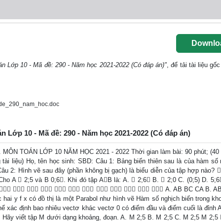
Downlo
án Lớp 10 - Mã đề: 290 - Năm học 2021-2022 (Có đáp án)"
, để tải tài liệu g
_de_290_nam_hoc.doc
án Lớp 10 - Mã đề: 290 - Năm học 2021-2022 (Có đáp án)
 TOÁN LỚP 10 NĂM HỌC 2021 - 2022 Thời gian làm bài: 90 phút; (40 c
ài liệu) Họ, tên học sinh: SBD: Câu 1: Bảng biến thiên sau là của hàm số 
 Câu 2: Hình vẽ sau đây (phần không bị gạch) là biểu diễn của tập hợp nào? 
: Cho A  2;5 và B 0;6. Khi đó tập AB là: A.  2;6 B.  2;0 C. (0;5) D. 5;
ng?             A. AB BC CA B. A
i y f x có đồ thị là một Parabol như hình vẽ Hàm số nghịch biến trong kho
thể xác định bao nhiêu vectơ khác vectơ 0 có điểm đầu và điểm cuối là đỉnh A
 . Hãy viết tập M dưới dạng khoảng, đoạn. A. M 2;5 B. M 2;5 C. M 2;5 M 2;5 