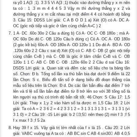
ra y0 1 A(3 ;1). 3 3 5 Vì A(3 ;1) thuộc vào đường thẳng y x m nên
ta có : 1 .3 m m 4 4 4 5 3 Vậy m thì đường thẳng y x 2 và
đường thẳng y x m cắt nhau tại một điểm 4 4 có hoành độ bằng
3. Câu 15: DDSS Lời giải: C A B O D 1 a) Xét (O) có A· DC A·
OC (góc nội tiếp và góc ở tâm cùng chắn A»C ) 2
1 A· DC .60o 30o 2 Câu a đúng b) Có A· OC C· OB 180o ; mà A·
OC 60o Do đó C· OB 120o Câu b đúng c) Có A· OC A· OD 180o
(2 góc kề bù) 60o A· OD 180o A· OD 120o 1 1 Do đó A· BD A· OD
.120o 60o 2 2 Câu c sai d) Xét (O) có C· AB C· DB (2 góc nội tiếp
cùng chắn C»B ) mà C· OB là góc ở tâm chắn C»B và C· OB
120o 1 1 C· AB C· DB C· OB .120o 60o 2 2 Câu d sai Câu 16:
DSDS Lời giải: a. Quan sát và đếm các số liệu cho ta bảng tần
số. Chọn: Đ b. Tổng số lần xạ thủ bắn bia đạt dưới 9 điểm là 22
lần Chọn: S c. Biểu đồ tấn số ở dạng biểu đồ đoạn thẳng của
mẫu số liệu trên là Chọn: Đ d. Do các lần bắn đều đạt điểm 7 trở
lên và tỉ lệ số lần bắn đạt điểm từ 8 trở lên so với 38 tổng số là
lên người xạ thủ có trình dộ bắn rất tốt. 46 Chọn: S Câu 17: 1,5
Lời giải: Thay x 1;y 2 vào hàm số ta được m 1,5 Câu 18: 2 Lời
giải: Ta có A = 2 3 6 2 = 4 2 3 3 1 2 = 3 1 3 1 3 1 3 1 = 3 1 3 1 (vì
3 1 0) = 2 Câu 19: -15 Lời giải: b 2 3;5 nên theo (2) min f 3 ;f 5
f x max f 3 ;f 5 2a
Hay 39 f x 15. Vậy giá trị lớn nhất của f x là 15 . Câu 20: 2 Lời
giải: VABC vuông tại A ta có : AB BC.sin C AB 4.sin30 AB 4.0,5