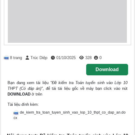
8 trang
Trúc Diệp
01/10/2025
328
0
Download
Bạn đang xem tài liệu
"Đề kiểm tra Toán tuyển sinh vào Lớp 10
THPT (Có đáp án)"
, để tải tài liệu gốc về máy bạn click vào nút
DOWNLOAD
ở trên
Tài liệu đính kèm:
de_kiem_tra_toan_tuyen_sinh_vao_lop_10_thpt_co_dap_an.do
cx