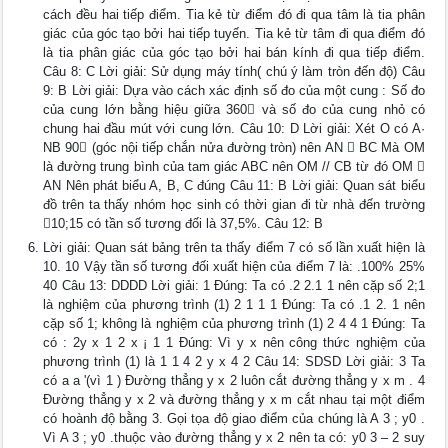
cách đều hai tiếp điểm. Tia kẻ từ điểm đó đi qua tâm là tia phân
giác của góc tạo bởi hai tiếp tuyến. Tia kẻ từ tâm đi qua điểm đó
là tia phân giác của góc tạo bởi hai bán kính đi qua tiếp điểm.
Câu 8: C Lời giải: Sử dụng máy tính( chú ý làm tròn đến độ) Câu
9: B Lời giải: Dựa vào cách xác định số đo của một cung : Số đo
của cung lớn bằng hiệu giữa 360 và số đo của cung nhỏ có
chung hai đầu mút với cung lớn. Câu 10: D Lời giải: Xét O có A·
NB 90 (góc nội tiếp chắn nửa đường tròn) nên AN  BC Mà OM
là đường trung bình của tam giác ABC nên OM // CB từ đó OM 
AN Nên phát biểu A, B, C đúng Câu 11: B Lời giải: Quan sát biểu
đồ trên ta thấy nhóm học sinh có thời gian đi từ nhà đến trường
10;15 có tần số tương đối là 37,5%. Câu 12: B
Lời giải: Quan sát bảng trên ta thấy điểm 7 có số lần xuất hiện là
10. 10 Vậy tần số tương đối xuất hiện của điểm 7 là: .100% 25%
40 Câu 13: DDDD Lời giải: 1 Đúng: Ta có .2 2.1 1 nên cặp số 2;1
là nghiệm của phương trình (1) 2 1 1 1 Đúng: Ta có .1 2. 1 nên
cặp số 1; không là nghiệm của phương trình (1) 2 4 4 1 Đúng: Ta
có : 2y x 1 2 x ¡ 1 1 Đúng: Vì y x nên công thức nghiệm của
phương trình (1) là 1 1 4 2 y x 4 2 Câu 14: SDSD Lời giải: 3 Ta
có a a '(vì 1 ) Đường thẳng y x 2 luôn cắt đường thẳng y x m . 4
Đường thẳng y x 2 và đường thẳng y x m cắt nhau tại một điểm
có hoành độ bằng 3. Gọi tọa độ giao điểm của chúng là A 3 ; y0 .
Vì A 3 ; y0 .thuộc vào đường thẳng y x 2 nên ta có: y0 3 – 2 suy