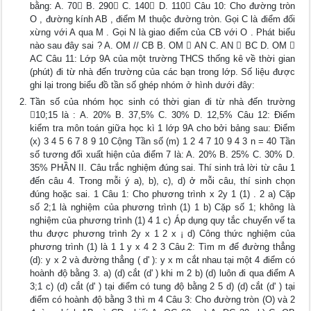
bằng: A. 70 B. 290 C. 140 D. 110 Câu 10: Cho đường tròn
O , đường kính AB , điểm M thuộc đường tròn. Gọi C là điểm đối
xừng với A qua M . Gọi N là giao điểm của CB với O . Phát biểu
nào sau đây sai ? A. OM // CB B. OM  AN C. AN  BC D. OM 
AC Câu 11: Lớp 9A của một trường THCS thống kê về thời gian
(phút) đi từ nhà đến trường của các bạn trong lớp. Số liệu được
ghi lại trong biểu đồ tần số ghép nhóm ở hình dưới đây:
Tần số của nhóm học sinh có thời gian đi từ nhà đến trường
10;15 là : A. 20% B. 37,5% C. 30% D. 12,5% Câu 12: Điểm
kiểm tra môn toán giữa học kì 1 lớp 9A cho bởi bảng sau: Điểm
(x) 3 4 5 6 7 8 9 10 Cộng Tần số (m) 1 2 4 7 10 9 4 3 n = 40 Tần
số tương đối xuất hiện của điểm 7 là: A. 20% B. 25% C. 30% D.
35% PHẦN II. Câu trắc nghiệm đúng sai. Thí sinh trả lời từ câu 1
đến câu 4. Trong mỗi ý a), b), c), d) ở mỗi câu, thí sinh chọn
đúng hoặc sai. 1 Câu 1: Cho phương trình x 2y 1 (1) . 2 a) Cặp
số 2;1 là nghiệm của phương trình (1) 1 b) Cặp số 1; không là
nghiệm của phương trình (1) 4 1 c) Áp dụng quy tắc chuyển vế ta
thu được phương trình 2y x 1 2 x ¡ d) Công thức nghiệm của
phương trình (1) là 1 1 y x 4 2 3 Câu 2: Tìm m để đường thẳng
(d): y x 2 và đường thẳng ( d' ): y x m cắt nhau tại một 4 điểm có
hoành độ bằng 3. a) (d) cắt (d' ) khi m 2 b) (d) luôn đi qua điểm A
3;1 c) (d) cắt (d' ) tại điểm có tung độ bằng 2 5 d) (d) cắt (d' ) tại
điểm có hoành độ bằng 3 thì m 4 Câu 3: Cho đường tròn (O) và 2