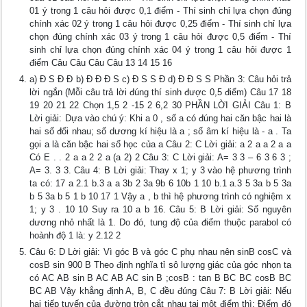
01 ý trong 1 câu hỏi được 0,1 điểm - Thí sinh chỉ lựa chọn đúng
chính xác 02 ý trong 1 câu hỏi được 0,25 điểm - Thí sinh chỉ lựa
chọn đúng chính xác 03 ý trong 1 câu hỏi được 0,5 điểm - Thí
sinh chỉ lựa chọn đúng chính xác 04 ý trong 1 câu hỏi được 1
điểm Câu Câu Câu Câu 13 14 15 16
a) Đ S Đ Đ b) Đ Đ Đ S c) Đ S S Đ d) Đ Đ S S Phần 3: Câu hỏi trả
lời ngắn (Mỗi câu trả lời đúng thí sinh được 0,5 điểm) Câu 17 18
19 20 21 22 Chọn 1,5 2 -15 2 6,2 30 PHẦN LỜI GIẢI Câu 1: B
Lời giải: Dựa vào chú ý: Khi a 0 , số a có đúng hai căn bậc hai là
hai số đối nhau; số dương kí hiệu là a ; số âm kí hiệu là - a . Ta
gọi a là căn bậc hai số học của a Câu 2: C Lời giải: a 2 a a 2 a a
Có E . . 2 a a 2 2 a (a 2) 2 Câu 3: C Lời giải: A= 3 3 – 6 3 6 3 ;
A= 3. 3 3. Câu 4: B Lời giải: Thay x 1; y 3 vào hệ phương trình
ta có: 17 a 2.1 b.3 a a 3b 2 3a 9b 6 10b 1 10 b.1 a.3 5 3a b 5 3a
b 5 3a b 5 1 b 10 17 1 Vậy a , b thì hệ phương trình có nghiệm x
1; y 3 . 10 10 Suy ra 10 a b 16. Câu 5: B Lời giải: Số nguyên
dương nhỏ nhất là 1. Do đó, tung độ của điểm thuộc parabol có
hoành độ 1 là: y 2.12 2
Câu 6: D Lời giải: Vì góc B và góc C phụ nhau nên sinB cosC và
cosB sin 900 B Theo định nghĩa tỉ sô lượng giác của góc nhọn ta
có AC AB sin B AC AB AC sin B ;cosB : tan B BC BC cosB BC
BC AB Vậy khẳng định A, B, C đều đúng Câu 7: B Lời giải: Nếu
hai tiếp tuyến của đường tròn cắt nhau tại một điểm thì: Điểm đó