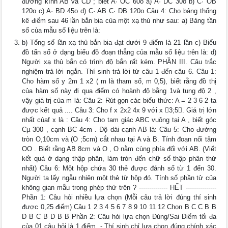
đường kính AB và CD ; biết A· OC 60o a) A· DC 30o b) C· OB
120o c) A· BD 45o d) C· AB C· DB 120o Câu 4: Cho bảng thống
kê điểm sau 46 lần bắn bia của một xạ thủ như sau: a) Bảng tần
số của mẫu số liệu trên là:
b) Tổng số lần xạ thủ bắn bia đạt dưới 9 điểm là 21 lần c) Biểu
đồ tấn số ở dạng biểu đồ đoạn thẳng của mẫu số liệu trên là: d)
Người xạ thủ bắn có trình độ bắn rất kém. PHẦN III. Câu trắc
nghiệm trả lời ngắn. Thí sinh trả lời từ câu 1 đến câu 6. Câu 1:
Cho hàm số y 2m 1 x2 ( m là tham số, m 0,5), biết rằng đồ thị
của hàm số này đi qua điểm có hoành độ bằng 1và tung độ 2 ,
vậy giá trị của m là: Câu 2: Rút gọn các biểu thức: A = 2 3 6 2 ta
được kết quả .... Câu 3: Cho f x 2x2 4x 9 với x 3;5. Giá trị lớn
nhất củaf x là : Câu 4: Cho tam giác ABC vuông tại A , biết góc
Cµ 300 , cạnh BC 4cm . Độ dài cạnh AB là: Câu 5: Cho đường
tròn O,10cm và (O ;5cm) cắt nhau tại A và B. Tính đoạn nối tâm
OO . Biết rằng AB 8cm và O , O nằm cùng phía đối với AB. (Viết
kết quả ở dạng thập phân, làm tròn đến chữ số thập phân thứ
nhất) Câu 6: Một hộp chứa 30 thẻ được đánh số từ 1 đến 30.
Người ta lấy ngẫu nhiên một thẻ từ hộp đó. Tính số phần tử của
không gian mẫu trong phép thử trên ? -------------- HẾT ---------------
Phần 1: Câu hỏi nhiều lựa chọn (Mỗi câu trả lời đúng thí sinh
được 0,25 điểm) Câu 1 2 3 4 5 6 7 8 9 10 11 12 Chọn B C C B B
D B C B D B B Phần 2: Câu hỏi lựa chọn Đúng/Sai Điểm tối đa
của 01 câu hỏi là 1 điểm. - Thí sinh chỉ lựa chọn đúng chính xác