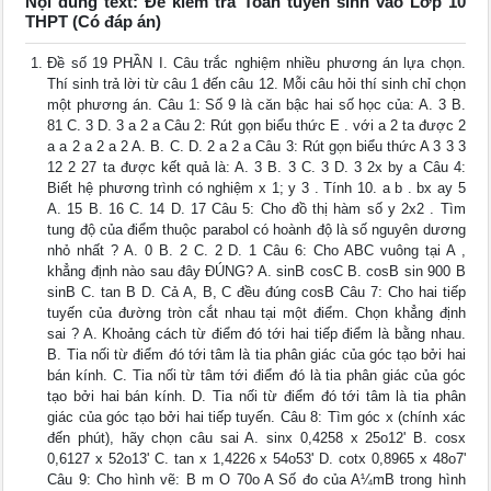
Nội dung text: Đề kiểm tra Toán tuyển sinh vào Lớp 10
THPT (Có đáp án)
Đề số 19 PHẦN I. Câu trắc nghiệm nhiều phương án lựa chọn.
Thí sinh trả lời từ câu 1 đến câu 12. Mỗi câu hỏi thí sinh chỉ chọn
một phương án. Câu 1: Số 9 là căn bậc hai số học của: A. 3 B.
81 C. 3 D. 3 a 2 a Câu 2: Rút gọn biểu thức E . với a 2 ta được 2
a a 2 a 2 a 2 A. B. C. D. 2 a 2 a Câu 3: Rút gọn biểu thức A 3 3 3
12 2 27 ta được kết quả là: A. 3 B. 3 C. 3 D. 3 2x by a Câu 4:
Biết hệ phương trình có nghiệm x 1; y 3 . Tính 10. a b . bx ay 5
A. 15 B. 16 C. 14 D. 17 Câu 5: Cho đồ thị hàm số y 2x2 . Tìm
tung độ của điểm thuộc parabol có hoành độ là số nguyên dương
nhỏ nhất ? A. 0 B. 2 C. 2 D. 1 Câu 6: Cho ABC vuông tại A ,
khẳng định nào sau đây ĐÚNG? A. sinB cosC B. cosB sin 900 B
sinB C. tan B D. Cả A, B, C đều đúng cosB Câu 7: Cho hai tiếp
tuyến của đường tròn cắt nhau tại một điểm. Chọn khẳng định
sai ? A. Khoảng cách từ điểm đó tới hai tiếp điểm là bằng nhau.
B. Tia nối từ điểm đó tới tâm là tia phân giác của góc tạo bởi hai
bán kính. C. Tia nối từ tâm tới điểm đó là tia phân giác của góc
tạo bởi hai bán kính. D. Tia nối từ điểm đó tới tâm là tia phân
giác của góc tạo bởi hai tiếp tuyến. Câu 8: Tìm góc x (chính xác
đến phút), hãy chọn câu sai A. sinx 0,4258 x 25o12' B. cosx
0,6127 x 52o13' C. tan x 1,4226 x 54o53' D. cotx 0,8965 x 48o7'
Câu 9: Cho hình vẽ: B m O 70o A Số đo của A¼mB trong hình