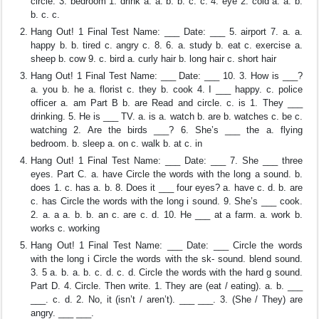
circle. 3. bedroom 1. drink a. a. b. b. c. c. 4. eye 2. cold a. a. b.
b. c. c.
Hang Out! 1 Final Test Name: ___ Date: ___ 5. airport 7. a. a.
happy b. b. tired c. angry c. 8. 6. a. study b. eat c. exercise a.
sheep b. cow 9. c. bird a. curly hair b. long hair c. short hair
Hang Out! 1 Final Test Name: ___ Date: ___ 10. 3. How is ___?
a. you b. he a. florist c. they b. cook 4. I ___ happy. c. police
officer a. am Part B b. are Read and circle. c. is 1. They ___
drinking. 5. He is ___ TV. a. is a. watch b. are b. watches c. be c.
watching 2. Are the birds ___? 6. She’s ___ the a. flying
bedroom. b. sleep a. on c. walk b. at c. in
Hang Out! 1 Final Test Name: ___ Date: ___ 7. She ___ three
eyes. Part C. a. have Circle the words with the long a sound. b.
does 1. c. has a. b. 8. Does it ___ four eyes? a. have c. d. b. are
c. has Circle the words with the long i sound. 9. She’s ___ cook.
2. a. a a. b. b. an c. are c. d. 10. He ___ at a farm. a. work b.
works c. working
Hang Out! 1 Final Test Name: ___ Date: ___ Circle the words
with the long i Circle the words with the sk- sound. blend sound.
3. 5 a. b. a. b. c. d. c. d. Circle the words with the hard g sound.
Part D. 4. Circle. Then write. 1. They are (eat / eating). a. b. ___
___. c. d. 2. No, it (isn’t / aren’t). ___ ___. 3. (She / They) are
angry. ___ ___.