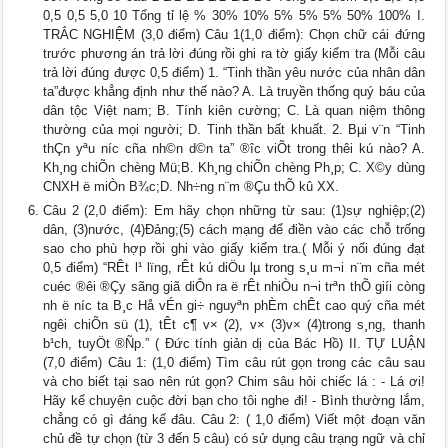
0,5 0,5 5,0 10 Tổng tỉ lệ % 30% 10% 5% 5% 5% 50% 100% I.
TRẮC NGHIỆM (3,0 điểm) Câu 1(1,0 điểm): Chọn chữ cái đứng
trước phương án trả lời đúng rồi ghi ra tờ giấy kiểm tra (Mỗi câu
trả lời đúng được 0,5 điểm) 1. “Tinh thần yêu nước của nhân dân
ta”được khẳng định như thế nào? A. Là truyền thống quý báu của
dân tộc Việt nam; B. Tính kiên cường; C. Là quan niệm thông
thường của mọi người; D. Tinh thần bất khuất. 2. Bµi v¨n “Tinh
thÇn yªu n­íc cña nh©n d©n ta” ®­îc viÕt trong thêi kú nào? A.
Kh¸ng chiÕn chèng Mü;B. Kh¸ng chiÕn chèng Ph¸p; C. X©y dùng
CNXH ë miÒn B¾c;D. Nh÷ng n¨m ®Çu thÕ kû XX.
Câu 2 (2,0 điểm): Em hãy chọn những từ sau: (1)sự nghiệp;(2)
dân, (3)nước, (4)Đảng;(5) cách mạng để điền vào các chỗ trống
sao cho phù hợp rồi ghi vào giấy kiểm tra.( Mỗi ý nối đúng đạt
0,5 điểm) “RÊt l¹ lïng, rÊt kú diÖu lµ trong s¸u m­¬i n¨m cña mét
cuéc ®êi ®Çy sãng giã diÔn ra ë rÊt nhiÒu n¬i trªn thÕ giíi còng
nh­ ë n­íc ta B¸c Hå vÉn gi÷ nguyªn phÈm chÊt cao quý cña mét
ng­êi chiÕn sü (1), tÊt c¶ v× (2), v× (3)v× (4)trong s¸ng, thanh
b¹ch, tuyÖt ®Ñp.” ( Đức tính giản dị của Bác Hồ) II. TỰ LUẬN
(7,0 điểm) Câu 1: (1,0 điểm) Tìm câu rút gọn trong các câu sau
và cho biết tại sao nên rút gọn? Chim sâu hỏi chiếc lá : - Lá ơi!
Hãy kể chuyện cuộc đời bạn cho tôi nghe đi! - Bình thường lắm,
chẳng có gì đáng kể đâu. Câu 2: ( 1,0 điểm) Viết một đoạn văn
chủ đề tự chọn (từ 3 đến 5 câu) có sử dụng câu trạng ngữ và chỉ