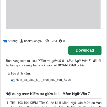
8 trang
hoaithuong97
1233
0
Download
Bạn đang xem tài liệu
"Kiểm tra giữa kì II - Môn: Ngữ Văn 7"
, để tải
tài liệu gốc về máy bạn click vào nút
DOWNLOAD
ở trên
Tài liệu đính kèm:
kiem_tra_giua_ki_ii_mon_ngu_van_7.doc
Nội dung text: Kiểm tra giữa kì II - Môn: Ngữ Văn 7
Tiết: 103,104 KIỂM TRA GIỮA KÌ II Môn: Ngữ văn Mức độ Vận