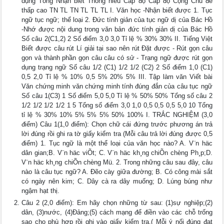
dụng Tổng Nhận biết Thông hiểu Cấp độ Cấp độ Cộng Chủ đề
thấp cao TN TL TN TL TL TL I. Văn học -Nhận biết được 1. Tục
ngữ tục ngữ; thể loại 2. Đức tính giản của tục ngữ dị của Bác Hồ
-Nhớ được nội dung trong văn bản đức tính giản dị của Bác Hồ
Số câu 2(C1,2) 2 Số điểm 3,0 3,0 Tỉ lệ % 30% 30% II. Tiếng Việt
Biết được câu rút Lí giải tại sao nên rút Đặt được - Rút gọn câu
gọn và thành phần gọn câu câu có sử - Trạng ngữ được rút gọn
dụng trạng ngữ Số câu 1/2 (C1) 1/2 1/2 (C2) 2 Số điểm 1,0 (C1)
0,5 2,0 Tỉ lệ % 10% 0,5 5% 20% 5% III. Tập làm văn Viết bài
Văn chứng minh văn chứng minh tính đúng đắn của câu tục ngữ
Số câu 1(C3) 1 Số điểm 5,0 5,0 Tỉ lệ % 50% 50% Tổng số câu 2
1/2 1/2 1/2 1/2 1 5 Tổng số điểm 3,0 1,0 0,5 0,5 0,5 5,0 10 Tổng
tỉ lệ % 30% 10% 5% 5% 5% 50% 100% I. TRẮC NGHIỆM (3,0
điểm) Câu 1(1,0 điểm): Chọn chữ cái đứng trước phương án trả
lời đúng rồi ghi ra tờ giấy kiểm tra (Mỗi câu trả lời đúng được 0,5
điểm) 1. Tục ngữ là một thể loại của văn học nào? A. V¨n häc
dân gian;B. V¨n häc viÕt; C. V¨n häc kh¸ng chiÕn chèng Ph¸p;D.
V¨n häc kh¸ng chiÕn chèng Mü. 2. Trong những câu sau đây, câu
nào là câu tục ngữ? A. Đẽo cày giữa đường; B. Có công mài sắt
có ngày nên kim; C. Dây cà ra dây muống; D. Lúng búng như
ngậm hạt thị.
Câu 2 (2,0 điểm): Em hãy chọn những từ sau: (1)sự nghiệp;(2)
dân, (3)nước, (4)Đảng;(5) cách mạng để điền vào các chỗ trống
sao cho phù hợp rồi ghi vào giấy kiểm tra.( Mỗi ý nối đúng đạt