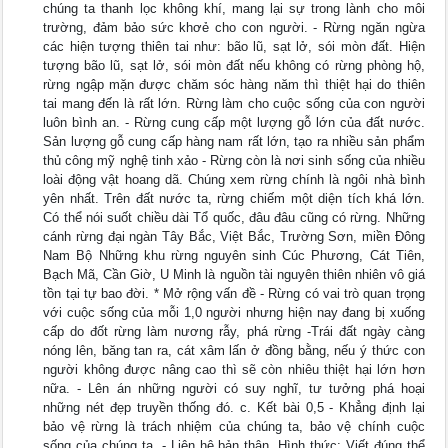
chúng ta thanh lọc không khí, mang lại sự trong lành cho môi
trường, đảm bảo sức khơẻ cho con người. - Rừng ngăn ngừa
các hiện tượng thiên tai như: bão lũ, sạt lở, sói mòn đất. Hiện
tượng bão lũ, sạt lở, sói mòn đất nếu không có rừng phòng hộ,
rừng ngập mặn được chăm sóc hàng năm thì thiệt hại do thiên
tai mang đến là rất lớn. Rừng làm cho cuộc sống của con người
luôn bình an. - Rừng cung cấp một lượng gỗ lớn của đất nước.
Sản lượng gỗ cung cấp hàng nam rất lớn, tạo ra nhiều sản phẩm
thủ công mỹ nghệ tinh xảo - Rừng còn là nơi sinh sống của nhiều
loài động vật hoang dã. Chúng xem rừng chính là ngôi nhà bình
yên nhất. Trên đất nước ta, rừng chiếm một diện tích khá lớn.
Có thể nói suốt chiều dài Tổ quốc, đâu đâu cũng có rừng. Những
cánh rừng đại ngàn Tây Bắc, Việt Bắc, Trường Sơn, miền Đông
Nam Bộ Những khu rừng nguyên sinh Cúc Phương, Cát Tiên,
Bạch Mã, Cần Giờ, U Minh là nguồn tài nguyên thiên nhiên vô giá
tồn tại tự bao đời. * Mở rộng vấn đề - Rừng có vai trò quan trọng
với cuộc sống của mỗi 1,0 người nhưng hiện nay đang bị xuống
cấp do đốt rừng làm nương rẫy, phá rừng -Trái đất ngày càng
nóng lên, băng tan ra, cát xâm lấn ở đồng bằng, nếu ý thức con
người không được nâng cao thì sẽ còn nhiêu thiệt hại lớn hơn
nữa. - Lên án những người có suy nghĩ, tư tưởng phá hoại
những nét đẹp truyền thống đó. c. Kết bài 0,5 - Khẳng định lại
bảo vệ rừng là trách nhiệm của chúng ta, bảo vệ chính cuộc
sống của chúng ta. - Liên hệ bản thân. Hình thức: Viết đúng thể