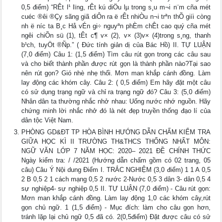
0,5 điểm) “RÊt l¹ lïng, rÊt kú diÖu lµ trong s¸u m­¬i n¨m cña mét
cuéc ®êi ®Çy sãng giã diÔn ra ë rÊt nhiÒu n¬i trªn thÕ giíi còng
nh­ ë n­íc ta B¸c Hå vÉn gi÷ nguyªn phÈm chÊt cao quý cña mét
ng­êi chiÕn sü (1), tÊt c¶ v× (2), v× (3)v× (4)trong s¸ng, thanh
b¹ch, tuyÖt ®Ñp.” ( Đức tính giản dị của Bác Hồ) II. TỰ LUẬN
(7,0 điểm) Câu 1: (1,5 điểm) Tìm câu rút gọn trong các câu sau
và cho biết thành phần được rút gọn là thành phần nào?Tại sao
nên rút gọn? Gió nhè nhẹ thổi. Mơn man khắp cánh đồng. Làm
lay động các khóm cây. Câu 2: ( 0,5 điểm) Em hãy đặt một câu
có sử dụng trạng ngữ và chỉ ra trạng ngữ đó? Câu 3: (5,0 điểm)
Nhân dân ta thường nhắc nhở nhau: Uống nước nhớ nguồn. Hãy
chứng minh lời nhắc nhở đó là nét đẹp truyền thống đạo lí của
dân tộc Việt Nam.
PHÒNG GD&ĐT TP HÒA BÌNH HƯỚNG DẪN CHẤM KIỂM TRA
GIỮA HỌC KÌ II TRƯỜNG TH&THCS THỐNG NHẤT MÔN:
NGỮ VĂN LỚP 7 NĂM HỌC: 2020– 2021 ĐỀ CHÍNH THỨC
Ngày kiểm tra: / /2021 (Hướng dẫn chấm gồm có 02 trang, 05
câu) Câu Ý Nội dung Điểm I. TRẮC NGHIỆM (3,0 điểm) 1 1 A 0,5
2 B 0,5 2 1 cách mạng 0,5 2 nước 2-Nước 0,5 3 dân 3- dân 0,5 4
sự nghiệp4- sự nghiệp 0,5 II. TỰ LUẬN (7,0 điểm) - Câu rút gọn:
Mơn man khắp cánh đồng. Làm lay động 1,0 các khóm cây,rút
gọn chủ ngữ. 1 (1,5 điểm) - Mục đích: làm cho câu gọn hơn,
tránh lặp lại chủ ngữ 0,5 đã có. 2(0,5điểm) Đặt được câu có sử