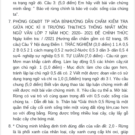
ra trạng ngữ đó. Câu 3: (5,0 điểm) Em hãy viết bài văn chứng
minh rằng: " Bảo vệ rừng chính là bảo vệ cuộc sống của chúng
ta".
PHÒNG GD&ĐT TP HÒA BÌNHƯỚNG DẪN CHẤM KIỂM TRA
GIỮA HỌC KÌ II TRƯỜNG TH&THCS THỐNG NHẤT MÔN:
NGỮ VĂN LỚP 7 NĂM HỌC: 2020– 2021 ĐỀ CHÍNH THỨC
Ngày kiểm tra: / /2021 (Hướng dẫn chấm gồm có 02 trang, 05
câu) Câu Ý Nội dung Điểm I. TRẮC NGHIỆM (3,0 điểm) 1 1 A 0,5
2 B 0,5 2 1 cách mạng 0,5 2 nước2-Nước 0,5 3 dân 3- dân 0,5 4
sự4- nghiệp sự nghiệp 0,5 II. TỰ LUẬN (7,0 điểm) - Câu rút gọn:
Mơn man khắp cánh đồng. Làm lay động 0,5 các khóm cây,rút
gọn chủ ngữ. 1 (1,0 điểm) - Mục đích: làm cho câu gọn hơn,
tránh lặp lại chủ ngữ 0,5 đã có. 2 Viết một được đoạn văn có sử
dụng trạng ngữ và chỉ ra 1,0 (1,0điểm) trạng ngữ đó 3 I. Yêu cầu
chung (5,0 điểm) Biết vận dụng thao tác lập luận chứng minh để
viết được một bài văn chứng minh. II. Yêu cầu cụ thể a. Mở bài:
Rừng có vai trò vô cùng quan trọng đối với 0,5 cuộc sống của
chúng ta. - Dẫn đề bài. b. Thân bài *Giải thích 0,5 Rừng là một
quần thể cây cối sinh sống trên một vùng đất rộng lớn,cao hơn
so với đồng bằng. Rừng được trồng nhiều loại cây, cây lấy gỗ
hoặc cây che bóng mát.
* Chứng minh khẳng định tính đúng đắn của vấn đề: 2,0 - Rừng
là lá phổi xanh của nhân loại, cây xanh cung cấp khi oxi, giúp