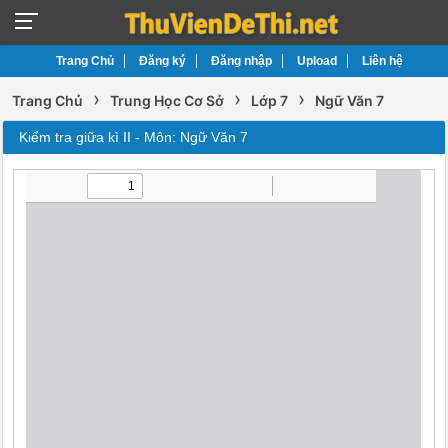
Trang Chủ
Đăng ký
Đăng nhập
Upload
Liên hệ
›
›
›
Trang Chủ
Trung Học Cơ Sở
Lớp 7
Ngữ Văn 7
Kiểm tra giữa kì II - Môn: Ngữ Văn 7