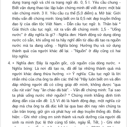
dụng trạng ngữ và chỉ ra trạng ngữ đó. 0, 5 I. Yêu cầu chung -
Biết vận dụng thao tác lập luận chứng minh để viết được một bài
văn chứng minh. 3 II. Yêu cầu cụ thể (5,0 điểm) a. Mở bài: Giới
thiệu vấn đề chứng minh: lòng biết ơn là 0,5 nét đẹp truyền thống
đạo lý của dân tộc Việt Nam. - Dẫn câu tục ngữ. b. Thân bài *
Giải thích câu tục ngữ, rút ra vấn đề chứng minh: 1,5 - "Uống
nước" ở đây nghĩa là gì? - Nghĩa đen: Hành động sử dụng dòng
nước có sẵn, khi uống nó ta hãy nghĩ đến từ đâu đã tạo ra nguồn
nước mà ta đang uống. - Nghĩa bóng: Hưởng thụ và sử dụng
thành quả của người khác để lại. - "Nguồn" ở đây cũng có hai
lớp nghĩa:
+ Nghĩa đen: Đây là nguồn gốc, cội nguồn của dòng nước. +
Nghĩa bóng: Là nơi đã tạo ra, đã để lại những thành quả mà
người khác đang thừa hưởng. => Ý nghĩa: Câu tục ngữ là lời
nhắn nhủ của cha ông ta đến các thế hệ "Hãy luôn biết ơn và đền
đáp những người đã có công giúp đỡ mình, không được "qua
cầu rút ván" hay "ăn cháo đá bát". - Vấn đề chứng minh: Tại sao
ta phải uống nước nhớ nguồn? * Chứng minh khẳng định tính
đúng đắn của vấn đề: 1,5 Vì đó là hành động đẹp, một nghĩa cử
đẹp mà cha ông ta đã đúc kết lại qua bao đời nay nên chúng ta
cần trân trọng, giữ gìn và phát huy vẻ đẹp truyền thống đó. Biểu
hiện: - Ghi nhớ công ơn sinh thành và nuôi dưỡng của người đã
sinh ra mình (tục lệ thờ cúng tổ tiên, ngày lễ, Tết, ) - Ghi nhớ