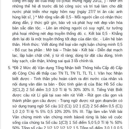
công ơn dạy dỗ của thầy cô (chúc mừng ngày 20/11, ) - Nhớ ơn
những thế hệ đi trước đã bỏ công sức và trí tuệ làm cho đất
nước phát triển như ngày hôm nay (ngày 27/7 tri ân các anh
hùng liệt sĩ, ) * Mở rộng vấn đề 0,5 - Mỗi người cần có nhận thức
đúng đắn, ý thức giữ gìn, bảo vệ và phát huy nét đẹp văn hóa
bản sắc dân tộc. - Lên án những người có suy nghĩ, tư tưởng
phá hoại những nét đẹp truyền thống đó. c. Kết bài 0,5 - Khẳng
định lại đó là một truyền thống tốt đẹp của dân tộc. - Liên hệ bản
thân. Hình thức: Viết đúng thể loại văn nghị luận chứng minh 0,5
- Bố cục ba phần : Mở bài – Thân bài - Kết bài - Diễn đạt mạch
lạc, lập luận chặt chẽ, ý tứ rõ ràng; dùng từ đặt câu đúng, trình
bày sạch, cẩn thận, không sai quá 3 lỗi chính tả.
*Đề 2 Mức độ Vận dụng Tổng Nhận biết Thông hiểu Cấp độ Cấp
độ Cộng Chủ đề thấp cao TN TL TN TL TL TL I. Văn học Nhận
biết được - Tinh thần yêu hoàn cảnh ra đời nước của nhân và
nội dung văn dân ta bản - Đức tính giản dị của Bác Hồ Số câu
2(C1,2) 2 Số điểm 3,0 3,0 Tỉ lệ % 30% 30% II. Tiếng Việt Biết
được câu rút Lí giải tại sao nên rút Viết - Rút gọn câu gọn và
thành phần gọn câu được - Trạng ngữ được rút gọn đoạnvăn có
sử dụng trạng ngữ Số câu 1/2 (C1) 1/2 1 (C2) 2 Số điểm 0,5 (C1)
1,0 2,0 Tỉ lệ % 5% 0,5 10% 20% 5% III. Tập làm văn Viết bài
Văn chứng minh văn chứng minh bảovệ rừng là bảo vệ cuộc
sống của chúng ta Số câu 1(C3) 1 Số điểm 5,0 5,0 Tỉ lệ % 50%
50% Tổng số câu 2 1/2 1/2 1/2 1/2 1 5 Tổng số điểm 3,0 1,0 0,5